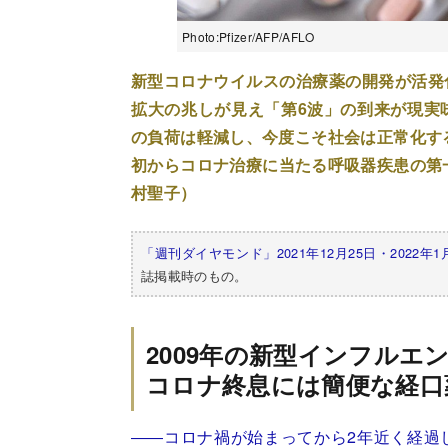
Photo:Pfizer/AFP/AFLO
新型コロナウイルスの治療薬の開発が活発
拡大の兆しが見え「第6波」の到来が現実
の負荷は軽減し、今度こそ社会は正常化す
初からコロナ治療に当たる呼吸器疾患の第
村聖子）
「週刊ダイヤモンド」2021年12月25日・2022年
誌掲載時のもの。
2009年の新型インフルエ
コロナ終息には簡便な経口
――コロナ禍が始まってから2年近く経過