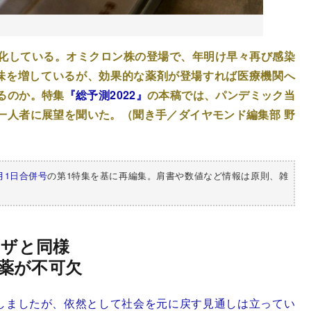
化している。オミクロン株の登場で、年明け早々再び感染
味を増しているが、効果的な薬剤が登場すれば医療機関へ
るのか。特集
『総予測2022』
の本稿では、パンデミック当
一人者に展望を聞いた。（聞き手／ダイヤモンド編集部 野
1月1日合併号
の第1特集を基に再編集。肩書や数値など情報は原則、雑
ンザと同様
薬が不可欠
しましたが、依然として社会を元に戻す見通しは立ってい