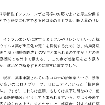
り季節性インフルエンザと同様の対応でよいと厚生労働省
所でも簡便に処方できる経口薬のタミフル、吸入薬のリレ
インフルエンザに対するタミフルやリレンザといった抗
ウイルス薬が重症化や死亡を抑制するためには、結局発症
後早期（48時間以内）の投与と限られるのですが「どの医
療機関でも外来で扱える」、この点が感染症をどう扱う
か、政治的判断をするのに非常に重要でした。
現在、薬事承認されているコロナの治療薬の中で、効果
が高いのはロナプリーブ、ゼビュディといった「抗体療
法」ですが、これらは点滴、もしくは皮下注射なので、使
える医療機関がどうしても限られますから、やはり外来で
広く診られるようにするためには、軽症者に対する経口薬