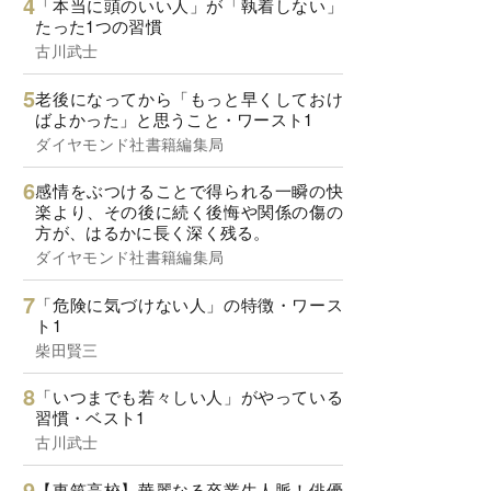
「本当に頭のいい人」が「執着しない」
たった1つの習慣
古川武士
老後になってから「もっと早くしておけ
ばよかった」と思うこと・ワースト1
ダイヤモンド社書籍編集局
感情をぶつけることで得られる一瞬の快
楽より、その後に続く後悔や関係の傷の
方が、はるかに長く深く残る。
ダイヤモンド社書籍編集局
「危険に気づけない人」の特徴・ワース
ト1
柴田賢三
「いつまでも若々しい人」がやっている
習慣・ベスト1
古川武士
【東筑高校】華麗なる卒業生人脈！俳優