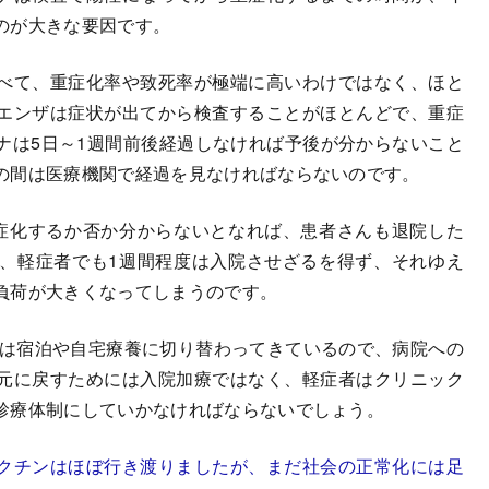
のが大きな要因です。
べて、重症化率や致死率が極端に高いわけではなく、ほと
エンザは症状が出てから検査することがほとんどで、重症
ナは5日～1週間前後経過しなければ予後が分からないこと
の間は医療機関で経過を見なければならないのです。
症化するか否か分からないとなれば、患者さんも退院した
、軽症者でも1週間程度は入院させざるを得ず、それゆえ
負荷が大きくなってしまうのです。
は宿泊や自宅療養に切り替わってきているので、病院への
元に戻すためには入院加療ではなく、軽症者はクリニック
診療体制にしていかなければならないでしょう。
クチンはほぼ行き渡りましたが、まだ社会の正常化には足