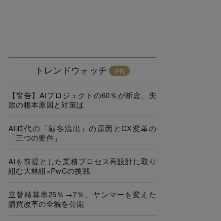
トレンドウォッチ
【警告】AIプロジェクトの60％が断念、失
敗の根本原因と対策は
AI時代の「顧客流出」の原因とCX変革の
「三つの要件」
AIを前提とした業務プロセス再設計に取り
組む大林組×PwCの挑戦
立替精算率25％→7％、ヤンマーを変えた
購買改革の全貌を公開