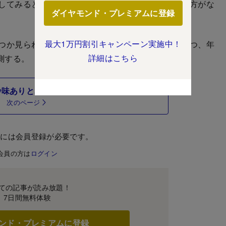
してみると短期的な投資妙味に欠けると映っても仕方がな
ダイヤモンド・プレミアムに登録
最大1万円割引キャンペーン実施中！
つか見られる。次ページ以降、その根拠を検証しつつ、年
詳細はこちら
測する。
資妙味ありとみる「4つの銘柄群」は？
次のページ
むには会員登録が必要です。
会員の方は
ログイン
ての記事が読み放題！
7日間無料体験
ンド・プレミアムに登録