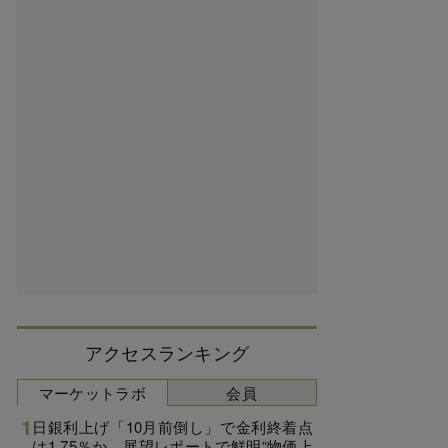
アクセスランキング
マーケットラボ
会員
日銀利上げ「10月前倒し」で金利終着点
は1.75％か、展望レポートで鮮明“物価上