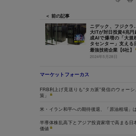
＜ 前の記事
ニデック、フジクラ
大ITが対日投資4兆円
成AIで爆増の「大規
タセンター」支える
最強技術企業【6社】
2024年5月28日
マーケットフォーカス
FRB利上げ見送りも“タカ派”発信のウォ
策」
米・イラン和平への期待後退、「原油相場」
半導体株乱高下とアジア投資家増で高まる日
価値