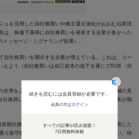
シュを活用した自社株買いや株主還元強化がおおむね実現
前は、株価下落時に自社株買いを発表する企業が多かった
のメッセージ：シグナリング効果）。
て自社株買いを開示する企業が増えている。これは、コー
いえよう（自社株買いは自己資本の低下を通じてROE〈自
水準を上回る中期ROE目標を掲げ、政策保有株削減の見
続きを読むには会員登録が必要です。
自社株買いの実行は、今後の日本株を下支えする効果が期
会員の方は
ログイン
は前期比微減益であった。1兆円の営業減益計画を発表した
すべての記事が読み放題！
7日間無料体験
通り保守的と言えなくもないが肩透かし感が否めない。特