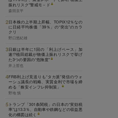
振れリスク”警戒モ－ド
森田京平
日本株の上半期上昇幅、TOPIX12％なの
に日経平均株価「39％」の“突出”のカラ
クリ
野口悠紀雄
日銀は半年に1回の「利上げペース」加
速!?植田総裁が物価上振れリスクで挙げ
た3つの要因の“危険度”
井上哲也
FRB利上げ見送りも“タカ派”発信のウォ
ーシュ議長の戦略、実質金利で市場を締
める「株安インフレ抑制策」
野地 慎
トランプ「301条関税」の日本の“実効税
率”は13.3％、自動車や鉄鋼などの収益悪
化の構図は続く