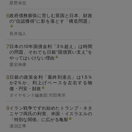
星野卓也
政府債務膨張に苦しむ英国と日本、財政
の“信認獲得”に影を落とす「構造問題」
長井滋人
日本の10年国債金利「3％超え」は時間
の問題、それでも日銀“国債買い支え”を
やってはいけない理由
愛宕伸康
日銀の政策金利「最終到達点」は1.5％
か2％か、利上げペースを左右する物
価・円安・財政
ダイヤモンド編集部,竹田孝洋
イラン戦争でずれ始めたトランプ・ネタ
ニヤフ両氏の利害、米国・イスラエルの
「特別な関係」に広がる亀裂
溝渕正季