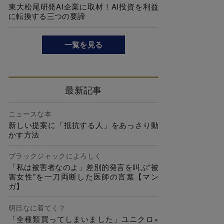
東大松尾研発AI企業に取材！AI投資を利益
に転換する三つの要諦
一覧を見る
最新記事
ニュースな本
新しい提案に「抵抗する人」をあっさり動
かす方法
ブラックジャックによろしく
「私は被害者なのよ」差別的発言を叫ぶ“被
害女性”を一刀両断した医師の言葉【マン
ガ】
明日なに着てく？
「全種類買ってしまいました」ユニクロ×