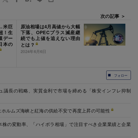
次の記事 ＞
…米巨
原油相場は4月高値から大幅
超！生
下落、OPECプラス減産継
模デー
続でも上値を追えない理由
日本の
とは？
2024年6月6日
フォロー
ーシュ議長の戦略、実質金利で市場を締める「株安インフレ抑制
はホルムズ海峡と紅海の供給不安で再度上昇の可能性
本株の変動率、「ハイボラ相場」で注目すべき企業業績と企業