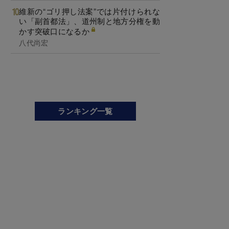
維新の“ゴリ押し法案”では片付けられな
い「副首都法」、道州制と地方分権を動
かす突破口になるか
八代尚宏
ランキング一覧