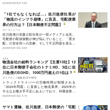
低過ぎるという指摘もあるだけに、年収が高いこ
2025年9月25日 5:20
と自体は批判されるべきではないだろう。ただ、
業績や株式市場からの評価が振るわないにもかか
「1社でもなくなれば…」佐川急便社長が
わらず、1億円ももらっているのであれば、従業
「物流のインフラ崩壊」に言及、宅配便業
員や株主は心穏やかではいられないかもしれな
界の行方は？【日本郵便不正問題】
い。今回は、陸運業界の役員報酬ランキングを公
開する。
カーゴニュース
佐川急便の笹森公彰社長が一部メディアと会見。
宅配便の取扱個数が伸び悩んでいること、「置き
配」の安全性への見解、そして不正問題を巡る日
本郵便との協業について語ったこととは？
2025年9月19日 9:00
＃24
物流会社の給料ランキング【主要15社】12
位に日本郵便子会社のトナミHD、3位に佐
川急便のSGHD、1000万円超えの1位は？
ダイヤモンド編集部,田中唯翔
トラックドライバーの労働時間が制限される
「2024年問題」に直面した物流業界。2025年の
今もなお働き手不足にあえいでおり、待遇改善が
業界全体の課題とされているが、各社の実際の待
2025年9月16日 5:10
遇に賃上げの結果は表れているのか。主要15社の
最新の有価証券報告書を基に平均年間給与を比較
ヤマト運輸、佐川急便、日本郵便の「宅配
すると、大きな賃上げ格差があることが判明し