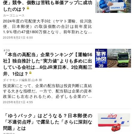
便」競争、個数は苦戦も単価アップに成功
た。
したのは？
カーゴニュース
2024年度の宅配便大手3社（ヤマト運輸、佐川急
便、日本郵便）の取扱個数の合計は前年度比
1.9％増の47億1800万個となり、前年割れとなっ
た23年度から一転、増加に転じた。24年度の市場
2025年8月21日 6:00
全体の取扱個数はまだ明らかになっていないが、
3社で95.1％（23年度実績）の占有率を占めてい
＃39
るため、市場全体でも伸びに転じることが予想さ
「本当の高配当」企業ランキング【運輸56
れる。25年度に入っても3社の取扱個数は増加基
社】独自推計した“実力値”よりも多めに出
調で推移しているが、6月末に日本郵便の一般貨
している会社は…6位JR東日本、2位商船三
物自動車運送事業の認可が取り消される事態が発
井、1位は？
生し、今後のゆうパック事業への影響が予想され
る。また、国土交通省は現在、「置き配」を標準
ダイヤモンド編集部,山本 輝
サービスに位置づける方向で検討を進めていると
投資家にとって、企業の配当額は投資判断に直結
言われており、今後の宅配便市場に変化が起きる
する大きな指標だ。一方で、配当額は企業の資本
可能性がある。
政策にも左右されるため、必ずしも企業の“実
力”通りに配当が実施されるとは限らない。では、
2025年8月21日 4:55
その実力に即した配当額とはいかほどなのか。今
回、さまざまな経営指標から、独自に各社の「理
「ゆうパック」はどうなる？日本郵便の
論配当額」を推計。実際の配当額との差をランキ
「不適切点呼」で露呈した「さらに深刻な
ングにした。本稿では、運輸業界56社の理論配当
問題」とは
額との乖離額ランキングを公開する。