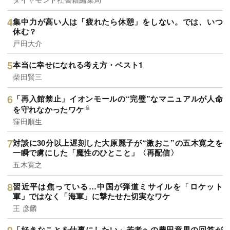
集中力が高い人は「疲れたら休憩」をしない。では、いつ
休む？
戸田大介
本当に幸せになれる考え方・ベスト1
柴田賢三
「再入館禁止」イオンモールの“完璧”なマニュアルが人命
を守れなかったワケ
窪田順生
対談に30分以上遅刻した大原麗子が“激おこ”の五木寛之を
一瞬で虜にした「魔性のひとこと」〈再配信〉
五木寛之
習近平は焦っている…中国が弾道ミサイルを「ロケット
軍」ではなく「海軍」に撃たせた切実なワケ
王 彦麟
「好きなことを仕事にしたい」若者への豊田章男の回答が