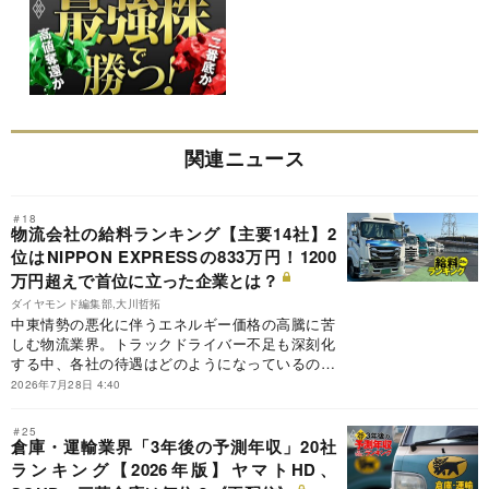
関連ニュース
＃18
物流会社の給料ランキング【主要14社】2
位はNIPPON EXPRESSの833万円！1200
万円超えで首位に立った企業とは？
ダイヤモンド編集部,大川哲拓
中東情勢の悪化に伴うエネルギー価格の高騰に苦
しむ物流業界。トラックドライバー不足も深刻化
する中、各社の待遇はどのようになっているのだ
ろうか。主要14社の最新の有価証券報告書を基
2026年7月28日 4:40
に、各社の平均年間給与を徹底比較する。
＃25
倉庫・運輸業界「3年後の予測年収」20社
ランキング【2026年版】ヤマトHD、