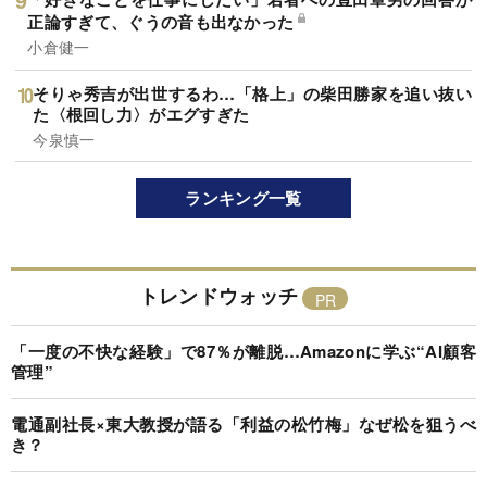
正論すぎて、ぐうの音も出なかった
小倉健一
そりゃ秀吉が出世するわ…「格上」の柴田勝家を追い抜い
た〈根回し力〉がエグすぎた
今泉慎一
ランキング一覧
トレンドウォッチ
「一度の不快な経験」で87％が離脱…Amazonに学ぶ“AI顧客
管理”
電通副社長×東大教授が語る「利益の松竹梅」なぜ松を狙うべ
き？