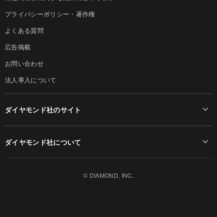
プライバシーポリシー・著作権
よくある質問
広告掲載
お問い合わせ
法人導入について
ダイヤモンド社のサイト
Diamond Online(English)
ダイヤモンド社について
週刊ダイヤモンド
ダイヤモンド社TOP
DIAMONDハーバード・ビジネス・レビュー
© DIAMOND, INC.
会社概要
ダイヤモンドZAi（デジタル版）
採用情報
書籍オンライン
お知らせ
ザイ・オンライン