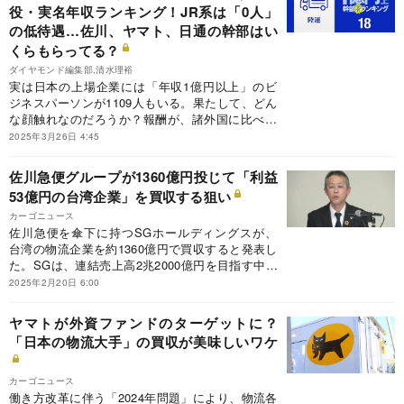
役・実名年収ランキング！JR系は「0人」
の低待遇…佐川、ヤマト、日通の幹部はい
くらもらってる？
ダイヤモンド編集部,清水理裕
実は日本の上場企業には「年収1億円以上」のビ
ジネスパーソンが1109人もいる。果たして、どん
な顔触れなのだろうか？報酬が、諸外国に比べて
低過ぎるという指摘もあるだけに、年収が高いこ
2025年3月26日 4:45
と自体は批判されるべきではないだろう。ただ、
業績や株式市場からの評価が振るわないにもかか
佐川急便グループが1360億円投じて「利益
わらず、1億円ももらっているのであれば、従業
53億円の台湾企業」を買収する狙い
員や株主は心穏やかではいられないかもしれな
い。今回は、陸運・鉄道業界の役員報酬ランキン
カーゴニュース
グを公開する。
佐川急便を傘下に持つSGホールディングスが、
台湾の物流企業を約1360億円で買収すると発表し
た。SGは、連結売上高2兆2000億円を目指す中期
経営計画を進めている。そのうちグローバル物流
2025年2月20日 6:00
事業で売上高6000億円、営業利益200億円、
ROIC（投下資本利益率）8％超を目指している。
ヤマトが外資ファンドのターゲットに？
どんな狙いがあるのか。
「日本の物流大手」の買収が美味しいワケ
カーゴニュース
働き方改革に伴う「2024年問題」により、物流各