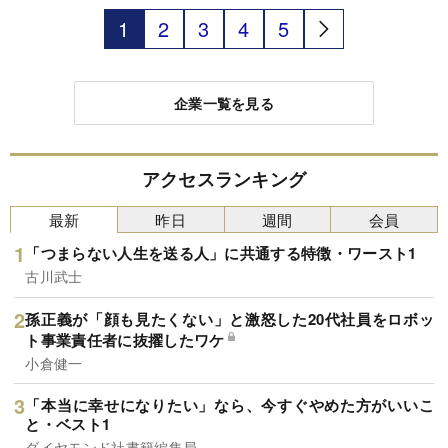
が見られた。人材確保に向け、人件費の上昇が続
く見通しである一方、少子高齢化で国内の物流需
1
2
3
4
5
要の大幅増が見込めない中、プライシングが企業
業績に与える重みが増してきそうだ。
企業一覧を見る
アクセスランキング
最新
昨日
週間
会員
「つまらない人生を送る人」に共通する特徴・ワースト1
古川武士
孫正義が「顔も見たくない」と激怒した20代社員をロボッ
ト事業責任者に抜擢したワケ
小倉健一
「本当に幸せになりたい」なら、今すぐやめた方がいいこ
と・ベスト1
ダイヤモンド社書籍編集局