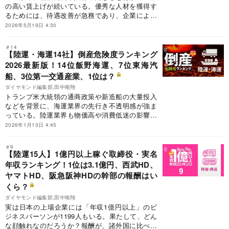
の高い賃上げが続いている。優秀な人材を獲得す
造と伊藤忠トップの悩みを解剖します。
るためには、待遇改善が急務であり、企業による
賃上げ競争の様相を呈している。そこで、倉庫・
2026年5月19日 4:30
運輸業界の将来の予測年収を独自に推計し、全20
社のランキングを作成した。
＃14
【陸運・海運14社】倒産危険度ランキング
2026最新版！14位飯野海運、7位東海汽
船、3位第一交通産業、1位は？
ダイヤモンド編集部,田中唯翔
トランプ米大統領の通商政策や新造船の大量投入
などを背景に、海運業界の先行き不透明感が強ま
っている。陸運業界も物価高や消費低迷の影響を
受け、業績は低調だ。陸運・海運業界の倒産危険
2026年1月13日 4:45
度ランキングを検証し、“危険水域”に入った14社
の顔触れを明らかにする。
＃9
【陸運15人】1億円以上稼ぐ取締役・実名
年収ランキング！1位は3.1億円、西武HD、
ヤマトHD、阪急阪神HDの幹部の報酬はい
くら？
ダイヤモンド編集部,田中唯翔
実は日本の上場企業には「年収1億円以上」のビ
ジネスパーソンが1199人もいる。果たして、どん
な顔触れなのだろうか？報酬が、諸外国に比べて