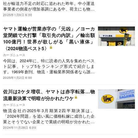
社が輸送力不足の対応に追われた昨年。中小運送
事業者の倒産が増加基調にある中、荷主にも物流
改善の責任と役割が求められるなど待ったなしの
2025年1月9日 6:00
変革が進んでいる。新春にあたり、変革の渦中に
ある物流の“今”と“これから”について物流専門誌の
ヤマト運輸が営業赤字の「元凶」／ヨーカ
記者5人が徹底討論した。
堂閉鎖で大打撃「取引先の内訳」／輸出額
100億円！世界が欲しがる「黒い液体」
〈2024物流ベスト5〉
カーゴニュース
今回は、2024年に、特に読者の人気を集めたベス
ト記事、トップ5をランキング形式で紹介しま
す。1969年創刊、物流・運輸業界関係者なら誰も
が知る唯一無二の専門紙「カーゴニュース」が、
2025年1月2日 6:00
毎週火曜・木曜に発行する最新号の中から、ダイ
ヤモンド編集部が旬の話題をピックアップして
佐川は2ケタ増収、ヤマトは赤字転落…物
「お届け」している人気連載「カーゴニュース
流最新決算で明暗が分かれたワケ
発」。
カーゴニュース
物流会社の2025年3月期第2四半期決算は、
「2024年問題」を追い風に価格転嫁に成功した企
業とそうでない企業とで業績の明暗が分かれた。
主にBtoB物流で価格改定、単価アップの収益寄与
2024年11月28日 6:00
が目立った一方で、BtoC関連では価格転嫁の遅れ