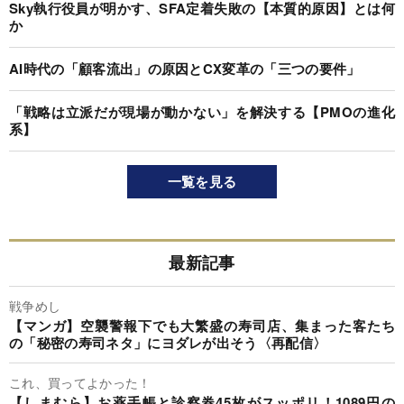
Sky執行役員が明かす、SFA定着失敗の【本質的原因】とは何
か
AI時代の「顧客流出」の原因とCX変革の「三つの要件」
「戦略は立派だが現場が動かない」を解決する【PMOの進化
系】
一覧を見る
最新記事
戦争めし
【マンガ】空襲警報下でも大繁盛の寿司店、集まった客たち
の「秘密の寿司ネタ」にヨダレが出そう〈再配信〉
これ、買ってよかった！
【しまむら】お薬手帳と診察券45枚がスッポリ！1089円の