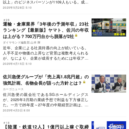
以上」のビジネスパーソンが1109人もいる。成果
に見合った報酬を受け取ることは当然といえよ
2025年5月28日 5:10
う。ただし、大事なのは納得感だ。業績や株価が
振るわなければ株主は不満を持つだろうし、なに
＃28
より従業員の士気が下がる。そこで、今回は陸
運輸・倉庫業界「3年後の予測年収」23社
運・鉄道業界の1億円以上もらう役員と従業員の
ランキング【最新版】ヤマト、佐川の年収
年収格差ランキングを作成。年収1億円以上の経
は上がる？700万円台から脱落が2社
営幹部と一般社員の年収格差の実態は？実名ラン
ダイヤモンド編集部,山本 輝
キングで12人を検証する。
近年、企業による社員待遇の向上が続いている。
人手不足や物価の上昇など背景は複数考えられる
が、なにより、企業が成長するためには年収アッ
プで人を引き付ける必要がある。ダイヤモンド編
2025年4月15日 5:10
集部では、統計専門調査会社の協力の下、運輸・
倉庫業界の23社の3年後の年収を大胆予想した。
佐川急便グループが「売上高1.8兆円超」の
強気計画、名物会長が語った方針とは？
カーゴニュース
佐川急便の親会社であるSGホールディングス
が、2025年3月期の業績予想で利益を下方修正し
た。一方で25年度～27年度の中期経営計画は、売
上高1兆8300億円、営業利益1100億円、当期純利
2025年4月3日 8:00
益700億円の数値目標を掲げた。栗和田榮一会長
が語った方針とは？
＃18
【陸運・鉄道12人】1億円以上稼ぐ取締