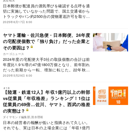
真壁昭夫
日本郵便が配達員の酒気帯びを確認する点呼を適
切に実施していなかった問題で、国土交通省から
トラックやバン約2500台の貨物運送許可を取り消
す行政処分案を通知された。宅配便「ゆうパッ
2025年6月17日 6:00
ク」は維持できるのか。ヤマト運輸や佐川急便な
ど委託先の調整が急務だ。行政処分は6月中にも
ヤマト運輸・佐川急便・日本郵便、24年度
確定するもようだが、今回明るみになったのは氷
の宅配便個数で「独り負け」だった企業と
山の一角に過ぎないかもしれない。どうも、日本
その要因は？
郵便という組織の欠陥のような大きな要素が隠れ
ている気がしてならないのだ。
カーゴニュース
2024年度の宅配便大手3社の取扱個数の合計は前
年度比1.9％増の47億1800万個となり、前年割れ
だった前期から一転、増加に転じた。22年秋以
降、インフレによる物価上昇などにより消費マイ
2025年5月29日 6:00
ンドが冷え込み、ECを中心に宅配需要の低迷が
続いていたが、ようやく回復の兆しが見えてき
＃18
た。25年度も、小幅ながら前年を上回るペースで
【陸運・鉄道12人】年収1億円以上の幹部
推移する見通しだ。
vs従業員「年収格差」ランキング！1位は
従業員の69倍…佐川、ヤマト、西武の格差
の実態は？
ダイヤモンド編集部,清水理裕
日本の経営者の報酬が低いと指摘されて久しい。
それでも、実は日本の上場企業には「年収1億円