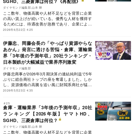
SGHD、三菱倉庫は何位？《再配信》
ダイヤモンド編集部,山本 輝
ここ数年、物価高騰や人材不足などを背景に企業
の高い賃上げが続いている。優秀な人材を獲得す
るためには、待遇改善が急務であり、企業による
賃上げ競争の様相を呈している。そこで、倉庫・
2026年6月22日 4:25
運輸業界の将来の予測年収を独自に推計し、全20
社のランキングを作成した。
伊藤忠、岡藤会長の「やっぱり資源やらな
あかん」発言に透ける苦悩・倉庫、運輸業
界「3年後の予測年収」20社ランキング・
日本製鉄が大幅減益で業界序列激変
ダイヤモンド編集部
伊藤忠商事が2026年3月期決算の連結純利益で5年
ぶりに総合商社トップの座を奪還しました。しか
し、資源価格の高騰を追い風に財閥系商社が猛追
していて、今期（27年3月期）の純利益見通しで
2026年5月23日 4:35
は業界2位に甘んじる公算が大きくなっていま
す。非資源分野を磨き、効率よく稼ぐ力をつけて
＃25
きた伊藤忠ですが、巨額の利益を生む「資源ビジ
倉庫・運輸業界「3年後の予測年収」20社
ネス」の壁を前に、岡藤正広会長CEOからは資源
ランキング【2026年版】ヤマトHD、
分野への積極投資を示唆する発言が飛び出しまし
SGHD、三菱倉庫は何位？
た。「利は川下にあり」を掲げてきた伊藤忠にと
ダイヤモンド編集部,山本 輝
って、方針の大転換とも取れます。各事業の
ここ数年、物価高騰や人材不足などを背景に企業
ROA（総資産利益率）から、商社トップ争いの構