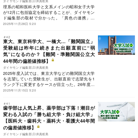
ダイヤモンド編集部,臼井真粧美
理系の昭和医科大学と文系メインの昭和女子大学
が12月に包括協定を締結することが、ダイヤモン
ド編集部の取材で分かった。「異色の連携」は
「異色の統合」にまで発展することはあるのか。
2025年11月28日 5:20
両学校法人からの回答を含めて関係強化の狙いと
中身を明らかにするとともに、それぞれが抱える
＃42
課題に迫る。
東大、東京科学大、一橋大…「難関国立」
受験組は昨年に続きまた出願直前に“弱
気”になるのか？【難関・準難関国公立大
44年間の偏差値推移】
ダイヤモンド編集部,臼井真粧美
2025年度入試では、東京大学などの難関国立大学
を志望していた受験生が、出願直前で志望先を1
ランク下に変更するケースが目立った。26年度も
受験生は「弱気」になるのか。最新動向ととも
2025年11月15日 5:20
に、難関・準難関国公立20大学について44年間の
入試偏差値の推移データを一挙掲載する。
＃41
歯学部は人気上昇、薬学部は下落！潮目が
変わる入試の「勝ち組大学・負け組大学」
【医科大・歯科大・薬科大・看護大44年間
の偏差値推移】
ダイヤモンド編集部,臼井真粧美