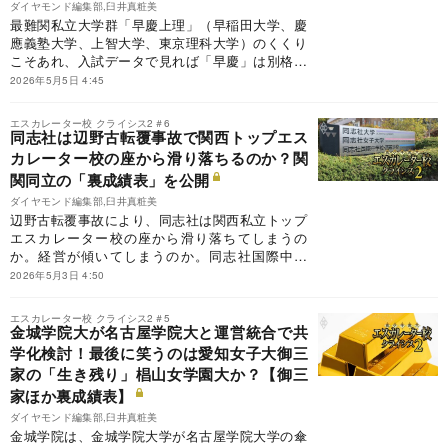
ダイヤモンド編集部,臼井真粧美
最難関私立大学群「早慶上理」（早稲田大学、慶
應義塾大学、上智大学、東京理科大学）のくくり
こそあれ、入試データで見れば「早慶」は別格。
一方で早慶の学校法人の裏成績表は上智とどっこ
2026年5月5日 4:45
いどっこい。それはなぜなのか。早慶上智につい
て、ダイヤモンド編集部独自の「裏成績表」を公
エスカレーター校 クライシス2＃6
開する。
同志社は辺野古転覆事故で関西トップエス
カレーター校の座から滑り落ちるのか？関
関同立の「裏成績表」を公開
ダイヤモンド編集部,臼井真粧美
辺野古転覆事故により、同志社は関西私立トップ
エスカレーター校の座から滑り落ちてしまうの
か。経営が傾いてしまうのか。同志社国際中学
校・高等学校を含め同志社系列校個々の経営状況
2026年5月3日 4:50
を明らかにするとともに、経営データを軸に5項
目を5段階評価するダイヤモンド編集部独自の
エスカレーター校 クライシス2＃5
「裏成績表」で関関同立を比較。同志社の現状と
金城学院大が名古屋学院大と運営統合で共
今後を分析した。
学化検討！最後に笑うのは愛知女子大御三
家の「生き残り」椙山女学園大か？【御三
家ほか裏成績表】
ダイヤモンド編集部,臼井真粧美
金城学院は、金城学院大学が名古屋学院大学の傘