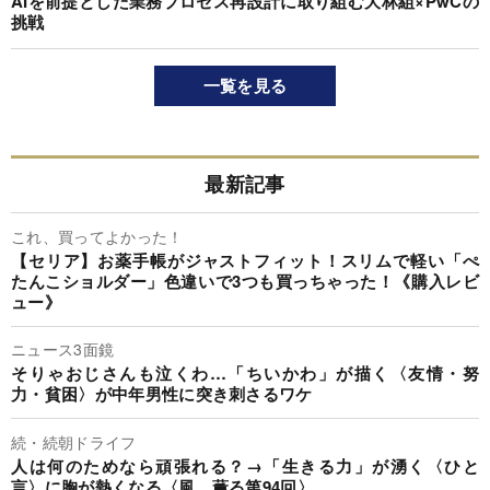
AIを前提とした業務プロセス再設計に取り組む大林組×PwCの
挑戦
一覧を見る
最新記事
これ、買ってよかった！
【セリア】お薬手帳がジャストフィット！スリムで軽い「ぺ
たんこショルダー」色違いで3つも買っちゃった！《購入レビ
ュー》
ニュース3面鏡
そりゃおじさんも泣くわ…「ちいかわ」が描く〈友情・努
力・貧困〉が中年男性に突き刺さるワケ
続・続朝ドライフ
人は何のためなら頑張れる？→「生きる力」が湧く〈ひと
言〉に胸が熱くなる〈風、薫る第94回〉