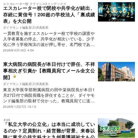
エスカレーター校の危機をあぶり出す。
エスカレーター校 クライシス2インデックス
エスカレーター校で閉校や共学化が続出、
存続に黄信号！200超の学校法人「裏成績
表」を大公開
ダイヤモンド編集部,臼井真粧美
一貫教育を施すエスカレーター校で学校の譲渡や
入学者募集の停止、共学化が相次いでいる。少子
化に伴う学校淘汰の波が押し寄せ、名門校であっ
ても赤字や定員割れに直面し、幼稚園、小学校、
2026年4月16日 4:54
中学校、高校、大学の全てを従来のまま維持する
ことが難しくなっているのだ。今後はますます厳
東大病院の病院長が本日付けで辞任、不祥
しい局面に入る。エスカレーター校を運営する全
事相次ぎ引責か【教職員宛てメール全文公
国200超の学校法人について財務データを軸に
開】
「裏成績表」を作成し、危機の実態をつまびらか
にする。
ダイヤモンド編集部,臼井真粧美
東京大学医学部附属病院の田中栄病院長が本日1
月27日付で病院長職を辞任することが、ダイヤモ
ンド編集部の取材で分かった。教職員宛てに送っ
たメールを全文公開する。
2026年1月27日 15:15
＃46
「私立大学の公立化」は本当に成功してい
るのか？定員割れ・経営難が背景、来春以
降に東北公益文科大と九州看護福祉大も公