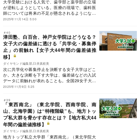
大学受験における人気で、歯学部と薬学部の立場
が逆転しようとしている。医療の現場で、歯科医
師については将来の不足が懸念されるようになっ
ており、薬剤師は供給過剰になるという見通しが
2025年11月14日 5:00
出ているからだ。医科大学、歯科大学、薬科大
学、看護大学計47大学の44年間の入試偏差値の推
＃40
移データを一挙掲載し、歯学部と薬学部それぞれ
津田塾、白百合、神戸女学院はどうなる？
の「勝ち組大学」「負け組大学」を明らかにし
女子大の偏差値に透ける「共学化・募集停
た。
止」の前触れ【女子大44年間の偏差値推
移】
ダイヤモンド編集部,臼井真粧美
次に共学化や募集停止を決断する女子大学はどこ
か。大きな決断を下す大学は、偏差値などの入試
データに前触れが表れることも。全国29女子大の
44年間の偏差値推移データを一挙掲載するととも
2025年11月9日 5:25
に、共学化や募集停止に踏み切る可能性がうかが
える女子大を探った。
＃39
「東西南北」（東北学院、西南学院、南
山、北海学園）は“特権階級”も、地方トッ
プ私大群を脅かす存在とは？【地方私大44
年間の偏差値推移】
ダイヤモンド編集部,臼井真粧美
地方トップ私立大学群「東西南北」（東北学院大