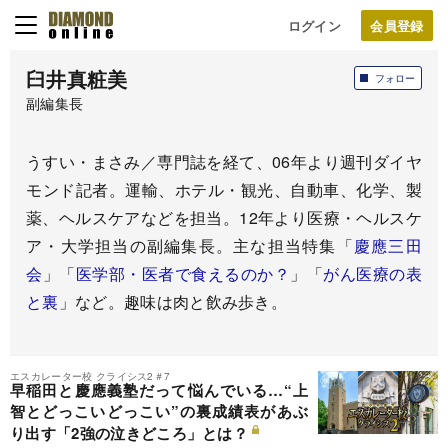
ログイン
臼井真粧美
フォロー
副編集長
うすい・まさみ／専門誌を経て、06年より週刊ダイヤ
モンド記者。運輸、ホテル・観光、自動車、化学、製
薬、ヘルスケアなどを担当。12年より医療・ヘルスケ
ア・大学担当の副編集長。主な担当特集「
慶應三田
会
」「
医学部・医者で食えるのか？
」「
がん医療の表
と裏
」など。趣味は肉と飲み歩き。
エスカレーター校 クライシス2＃7
早稲田と慶應義塾だって悩んでいる…“上
智とどっこいどっこい”の裏成績表があぶ
り出す「2強の泣きどころ」とは？