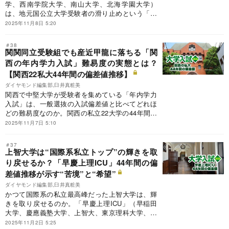
学、西南学院大学、南山大学、北海学園大学）
は、地元国公立大学受験者の滑り止めという「特
権階級」のままでいられるのか。北海道、東北、
2025年11月8日 5:20
中部、中国、四国、九州の私立24大学の44年間の
偏差値推移データを一挙掲載するとともに、地方
＃38
トップ大学を脅かす存在に迫る。
関関同立受験組でも産近甲龍に落ちる「関
西の年内学力入試」難易度の実態とは？
【関西22私大44年間の偏差値推移】
ダイヤモンド編集部,臼井真粧美
関西で中堅大学が受験者を集めている「年内学力
入試」は、一般選抜の入試偏差値と比べてどれほ
どの難易度なのか。関西の私立22大学の44年間の
偏差値推移データを一挙掲載するとともに、年内
2025年11月7日 5:10
学力入試の難易度について実態を探る。
＃37
上智大学は“国際系私立トップ”の輝きを取
り戻せるか？「早慶上理ICU」44年間の偏
差値推移が示す“苦境”と“希望”
ダイヤモンド編集部,臼井真粧美
かつて国際系の私立最高峰だった上智大学は、輝
きを取り戻せるのか。「早慶上理ICU」（早稲田
大学、慶應義塾大学、上智大、東京理科大学、国
際基督教大学）の44年間の偏差値推移データとと
2025年11月2日 5:25