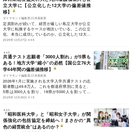
立大学に【公立化した12大学の偏差値推
移】
ダイヤモンド編集部,臼井真粧美
定員割れが続いて、経営が厳しい私立大学が公立
大学に転換するケースが相次いでいる。この公立
化、本当に成功しているのか。公立化した12大学
の偏差値推移も一挙掲載し、公立化の成否を検証
2025年12月27日 4:45
した。
＃45
共通テスト志願者「3000人割れ」が5県も
ある！地方大学“縮小”の必然【国公立76大
学44年間の偏差値推移】
ダイヤモンド編集部,臼井真粧美
2026年1月に実施される大学入学共通テストの志
願者数は49.6万人。これを都道府県別に見ると、
5県は3000人を割り、18県が5000人を割ってい
る。地方の実情をつまびらかにするとともに、国
2025年12月26日 4:15
公立76大学の44年間の入試偏差値の推移データを
一挙掲載する。
＃43
「昭和医科大学」と「昭和女子大学」が関
係強化の包括協定を締結へ！まさかの“異
色の経営統合”はあるのか？