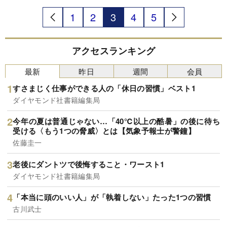
に、首都圏の私立39大学の44年間の偏差値推移デ
ータを一挙掲載。年内学力入試へ参戦する“次の大
1
2
3
4
5
物”を探る。
アクセスランキング
最新
昨日
週間
会員
すさまじく仕事ができる人の「休日の習慣」ベスト1
ダイヤモンド社書籍編集局
今年の夏は普通じゃない…「40℃以上の酷暑」の後に待ち
受ける〈もう1つの脅威〉とは【気象予報士が警鐘】
佐藤圭一
老後にダントツで後悔すること・ワースト1
ダイヤモンド社書籍編集局
「本当に頭のいい人」が「執着しない」たった1つの習慣
古川武士