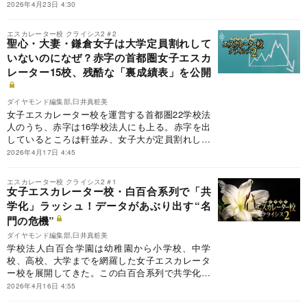
陥っている。そんな中で首都圏には「勝ち組」ル
2026年4月23日 4:30
ートに乗った5学校法人がある。日本女子大学と
昭和女子大学がそのツートップだ。首都圏で女子
エスカレーター校 クライシス2＃2
エスカレーター校を運営する「勝ち組」の5学校
聖心・大妻・鎌倉女子は大学定員割れして
法人を明らかにし、ダイヤモンド編集部独自の
いないのになぜ？赤字の首都圏女子エスカ
「裏成績表」を公開する。
レーター15校、残酷な「裏成績表」を公開
ダイヤモンド編集部,臼井真粧美
女子エスカレーター校を運営する首都圏22学校法
人のうち、赤字は16学校法人にも上る。赤字を出
しているところは軒並み、女子大が定員割れして
いる。しかし、聖心女子大学を擁する聖心女子学
2026年4月17日 4:45
院、大妻女子大学を擁する大妻学院、そして鎌倉
女子大学の3学校法人は、大学の定員が埋まって
エスカレーター校 クライシス2＃1
いるにもかかわらず、赤字。なぜ赤字なのか。首
女子エスカレーター校・白百合系列で「共
都圏で女子エスカレーター校を運営する赤字の15
学化」ラッシュ！データがあぶり出す“名
学校法人について、ダイヤモンド編集部独自の
門の危機”
「裏成績表」を一挙公開する。
ダイヤモンド編集部,臼井真粧美
学校法人白百合学園は幼稚園から小学校、中学
校、高校、大学までを網羅した女子エスカレータ
ー校を展開してきた。この白百合系列で共学化ラ
ッシュが起きている。ダイヤモンド編集部独自の
2026年4月16日 4:55
「裏成績表」を作成し、一貫教育を行う名門女子