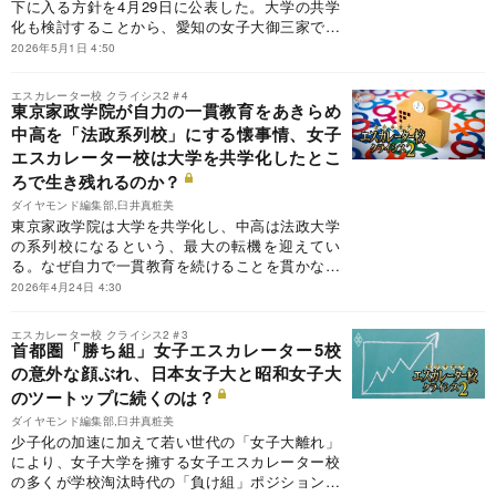
下に入る方針を4月29日に公表した。大学の共学
化も検討することから、愛知の女子大御三家で残
るのは椙山女学園大学だけになる可能性が高い。
2026年5月1日 4:50
椙山女学園大も共学化へかじを切るのか否か。愛
知県内の女子エスカレーター校、および元女子エ
エスカレーター校 クライシス2＃4
スカレーター校について、ダイヤモンド編集部独
東京家政学院が自力の一貫教育をあきらめ
自の「裏成績表」を公開する。
中高を「法政系列校」にする懐事情、女子
エスカレーター校は大学を共学化したとこ
ろで生き残れるのか？
ダイヤモンド編集部,臼井真粧美
東京家政学院は大学を共学化し、中高は法政大学
の系列校になるという、最大の転機を迎えてい
る。なぜ自力で一貫教育を続けることを貫かなか
ったのか。他の女子エスカレーター校は自力で共
2026年4月24日 4:30
学化して生き残ろうとしているが、それで生き残
る道は開けるのか。大学を共学化した首都圏のエ
エスカレーター校 クライシス2＃3
スカレーター校について、ダイヤモンド編集部独
首都圏「勝ち組」女子エスカレーター5校
自の「裏成績表」を公開する。
の意外な顔ぶれ、日本女子大と昭和女子大
のツートップに続くのは？
ダイヤモンド編集部,臼井真粧美
少子化の加速に加えて若い世代の「女子大離れ」
により、女子大学を擁する女子エスカレーター校
の多くが学校淘汰時代の「負け組」ポジションに