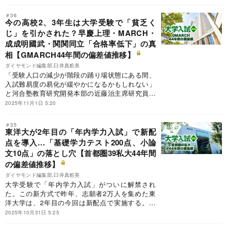
もに、上智大の今後を探る。
＃36
今の高校2、3年生は大学受験で「貧乏く
じ」を引かされた？早慶上理・MARCH・
成成明國武・関関同立「合格率低下」の真
相【GMARCH44年間の偏差値推移】
ダイヤモンド編集部,臼井真粧美
「受験人口の減少が階段の踊り場状態にある間、
入試難易度の易化が緩やかになるかもしれない」
と河合塾教育研究開発本部の近藤治主席研究員は
言う。ということは、そのタイミングにぶつかる
2025年11月1日 5:20
現高校2年生までは大学受験で「貧乏くじ」を引
かされてしまったのか。首都圏の難関私立大学群
＃35
「GMARCH」（学習院大学、明治大学、青山学
東洋大が2年目の「年内学力入試」で新配
院大学、立教大学、中央大学、法政大学）の44年
点を導入…「基礎学力テスト200点、小論
間の偏差値推移データも一挙掲載し、受験難易度
文10点」の落とし穴【首都圏39私大44年間
の変化に迫る。
の偏差値推移】
ダイヤモンド編集部,臼井真粧美
大学受験で「年内学力入試」がついに解禁され
た。この新方式で昨年、志願者2万人を集めた東
洋大学は、2年目の今回は新配点で実施する。そ
こにある落とし穴とは？連載『教育・受験 最前
2025年10月31日 5:25
線』では、東洋大の年内学力入試を追うととも