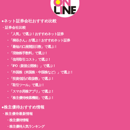
●ネット証券会社おすすめ比較
・
証券会社比較
・
「人気」で選ぶ！おすすめネット証券
・
「桐谷さん」が選ぶ！おすすめネット証券
・
「最短の口座開設日数」で選ぶ！
・
「現物株手数料」で選ぶ！
・
「信用取引コスト」で選ぶ！
・
「IPO（新規公開株）」で選ぶ！
・
「外国株（米国株・中国株など）」で選ぶ！
・
「投資信託の取扱数」で選ぶ！
・
「取引ツール」で選ぶ！
・
「スマホ用株アプリ」で選ぶ！
・
「株主優待検索機能」で選ぶ！
●株主優待おすすめ情報
・
株主優待最新情報
・
株主優待情報
・
株主優待人気ランキング