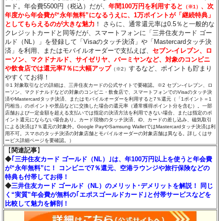
ード。年会費5500円（税込）だが、
年間100万円を利用すると
、次
（※1）
年度から年会費が“永年無料”になるうえに、1万ポイントが「継続特典」
としてもらえるのが大きな魅力
！ さらに、通常還元率は0.5％と一般的な
クレジットカードと同等だが、スマートフォンに「三井住友カード ゴー
ルド（NL）」を登録して「Visaのタッチ決済」や「Mastercardタッチ決
済」を利用、またはモバイルオーダーで支払えば、
セブン‐イレブン、ロ
ーソン、マクドナルド、サイゼリヤ、バーミヤンなど、対象のコンビニ
や飲食店では還元率7％に大幅アップ
するなど、ポイントも貯まり
（※2）
やすくてお得！
※1 対象取引などの詳細は、三井住友カードの公式サイトで要確認。※2 セブン‐イレブン、ロ
ーソン、マクドナルドなどの対象のコンビニ・飲食店で、スマートフォンでのVisaのタッチ決
済やMastercardタッチ決済、またはモバイルオーダーを利用すると7％還元（「1ポイント＝1
円相当」のポイントや景品などに交換した場合の還元率（通常獲得ポイント分を含む）。一部
店舗および一定金額を超える支払いでは指定の決済方法を利用できない場合、または指定のポ
イント還元にならない場合あり。カード現物のタッチ決済、iD、カードの差し込み、磁気取引
による決済は7％還元の対象外。Google PayやSamsung WalletではMastercardタッチ決済は利
用不可。スマホのタッチ決済の対象店舗とモバイルオーダーの対象店舗は異なる。詳しくはサ
ービス詳細ページを要確認。）
【
関連記事
】
◆
｢三井住友カード ゴールド（NL）｣は、年100万円以上を使うと年会費
が“永年無料”に！ コンビニで7％還元、空港ラウンジや旅行保険などの
特典も付帯してお得！
◆
三井住友カード ゴールド（NL）のメリット･デメリットを解説！ 同じ
く“実質”年会費が無料の｢エポスゴールドカード｣と付帯サービスなどを
比較して魅力を解剖！