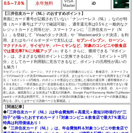
VISA
0.5～7.0％
永年無料
iD
Master
【三井住友カード（NL）のおすすめポイント】
券面にカード番号が記載されていない「ナンバーレス（NL）」なのが特
徴（カード番号はアプリで確認可能）。通常還元率は0.5％と一般的なク
レジットカードと同等だが、スマートフォンに「三井住友カード（N
L）」を登録して「Visaのタッチ決済」や「Mastercardタッチ決済」を利
用、またはモバイルオーダーで支払えば、
セブン‐イレブン、ローソン、
マクドナルド、サイゼリヤ、バーミヤンなど、対象のコンビニや飲食店
では還元率7％に大幅アップ
する！ さらに、獲得できる「Vポイン
（※）
ト」は、さまざまな他社ポイントに交換できるほか、「1ポイント＝1円
分」としてカード利用額に充当できるなど、ポイントの汎用性が高いの
も魅力！
※セブン‐イレブン、ローソン、マクドナルドなどの対象のコンビニ・飲食店で、スマートフォ
ンでのVisaのタッチ決済やMastercardタッチ決済、またはモバイルオーダーを利用すると7％還
元（「1ポイント＝1円相当」のポイントや景品などに交換した場合の還元率（通常獲得ポイン
ト分を含む）。一部店舗および一定金額を超える支払いでは指定の決済方法を利用できない場
合、または指定のポイント還元にならない場合あり。カード現物のタッチ決済、iD、カードの
差し込み、磁気取引による決済は7％還元の対象外。Google PayやSamsung WalletではMaster
cardタッチ決済は利用不可。スマホのタッチ決済の対象店舗とモバイルオーダーの対象店舗は
異なる。詳しくはサービス詳細ページを要確認。）
【
関連記事
】
◆
｢三井住友カード（NL）｣は年会費無料＋高還元＋最短10秒発行の“三
拍子”が揃ったおすすめカード！｢対象コンビニ＆飲食店で最大7％還元｣
特典は利用価値あり！
◆
「三井住友カード（NL）」は、年会費無料＆対象コンビニや飲食店で