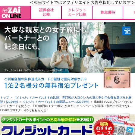
証券会社
クレジット
株主優待
比較
カード比較
トップ
＞
【クレジットカードおすすめ比較】専門家が人気クレカの還元率や年会費＆選び方を解
説！[2026年]
＞
クレジットカードおすすめ最新ニュース[2026年]
＞ 出前館でJCBブランドのクレ
ジットカードを使うと、｢1000円OFFクーポン｣が当たるキャンペーンが開催！初めての注文なら
｢1500円OFFクーポン｣ももらえる！