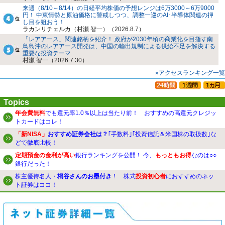
来週（8/10～8/14）の日経平均株価の予想レンジは6万3000～6万9000
円！ 中東情勢と原油価格に警戒しつつ、調整一巡のAI･半導体関連の押
し目を狙おう！
ラカンリチェルカ（村瀬 智一）（2026.8.7）
「レアアース」関連銘柄を紹介！ 政府が2030年頃の商業化を目指す南
鳥島沖のレアアース開発は、中国の輸出規制による供給不足を解決する
重要な投資テーマ
村瀬 智一（2026.7.30）
»アクセスランキング一覧
Topics
年会費無料
でも還元率1.0％以上は当たり前！ おすすめの高還元クレジッ
トカードはコレ！
「新NISA」
おすすめ証券会社は？
｢手数料｣｢投資信託＆米国株の取扱数｣な
どで徹底比較！
定期預金の金利が高い
銀行ランキングを公開！ 今、
もっともお得
なのは○○
銀行だった！
株主優待名人・
桐谷さんのお墨付き
！ 株式
投資初心者
におすすめのネッ
ト証券はココ！