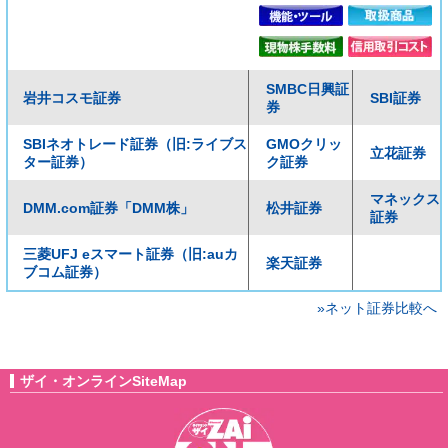
SMBC日興証
岩井コスモ証券
SBI証券
券
SBIネオトレード証券（旧:ライブス
GMOクリッ
立花証券
ター証券）
ク証券
マネックス
DMM.com証券「DMM株」
松井証券
証券
三菱UFJ eスマート証券（旧:auカ
楽天証券
ブコム証券）
»ネット証券比較へ
ザイ・オンラインSiteMap