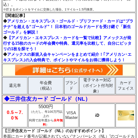
込）。
※貯まるポイントをマイルに交換した場合。1マイル＝1.5円換算。
【関連記事】
◆
アメリカン・エキスプレス・ゴールド・プリファード・カードは“プラ
チナ”を超える“ゴールド”！ 日本初のゴールドカードを受け継ぐ「新生
ゴールド」を解説！
◆
【アメリカン・エキスプレス・カードを一覧で比較】アメックスが発
行する15枚のカードの年会費や特典、還元率を比較して、自分にピッタ
リの1枚を探そう！
◆
アメックスの新規入会キャンペーンをまとめて紹介！｢アメリカン･エ
キスプレス｣の入会特典で、ポイントやマイルをお得に獲得しよう！
電子マネー対応
年会費
ブラン
カード
還元率
（ポイント付与対
（税込）
ド
フェイス
象）
◆三井住友カード ゴールド（NL）
5500円
0.5～7.
（ただし、年100万円以
VISA
iD
上の
Master
0％
利用で次年度から
永年無
料
）
【三井住友カード ゴールド（NL）のおすすめポイント】
券面にカード番号が記載されていない“ナンバーレス（NL）”のゴールドカ