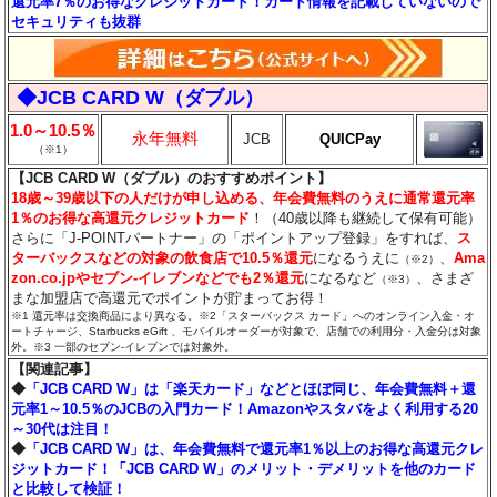
還元率7％のお得なクレジットカード！カード情報を記載していないので
セキュリティも抜群
◆JCB CARD W（ダブル）
1.0～10.5％
永年無料
JCB
QUICPay
（※1）
【JCB CARD W（ダブル）のおすすめポイント】
18歳～39歳以下の人だけが申し込める、年会費無料のうえに通常還元率
1％のお得な高還元クレジットカード
！（40歳以降も継続して保有可能）
さらに「J-POINTパートナー」の「ポイントアップ登録」をすれば、
ス
ターバックスなどの対象の飲食店で10.5％還元
になるうえに
、
Ama
（※2）
zon.co.jpやセブン‐イレブンなどでも2％還元
になるなど
、さまざ
（※3）
まな加盟店で高還元でポイントが貯まってお得！
※1 還元率は交換商品により異なる。※2「スターバックス カード」へのオンライン入金・オ
ートチャージ、Starbucks eGift 、モバイルオーダーが対象で、店舗での利用分・入金分は対象
外。※3 一部のセブン‐イレブンでは対象外。
【関連記事】
◆
「JCB CARD W」は「楽天カード」などとほぼ同じ、年会費無料＋還
元率1～10.5％のJCBの入門カード！Amazonやスタバをよく利用する20
～30代は注目！
◆
「JCB CARD W」は、年会費無料で還元率1％以上のお得な高還元クレ
ジットカード！「JCB CARD W」のメリット・デメリットを他のカード
と比較して検証！