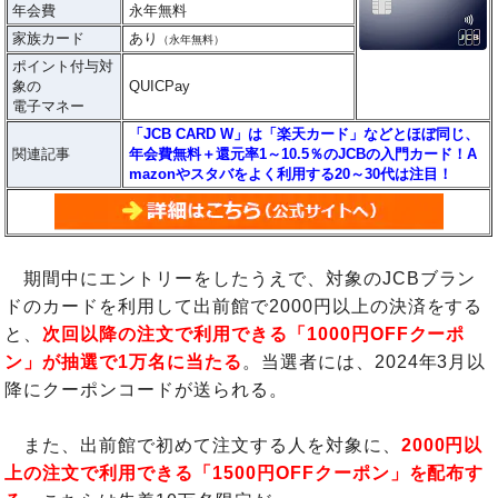
年会費
永年無料
家族カード
あり
（永年無料）
ポイント付与対
象の
QUICPay
電子マネー
「JCB CARD W」は「楽天カード」などとほぼ同じ、
関連記事
年会費無料＋還元率1～10.5％のJCBの入門カード！A
mazonやスタバをよく利用する20～30代は注目！
期間中にエントリーをしたうえで、対象のJCBブラン
ドのカードを利用して出前館で2000円以上の決済をする
と、
次回以降の注文で利用できる「1000円OFFクーポ
ン」が抽選で1万名に当たる
。当選者には、2024年3月以
降にクーポンコードが送られる。
また、出前館で初めて注文する人を対象に、
2000円以
上の注文で利用できる「1500円OFFクーポン」を配布す