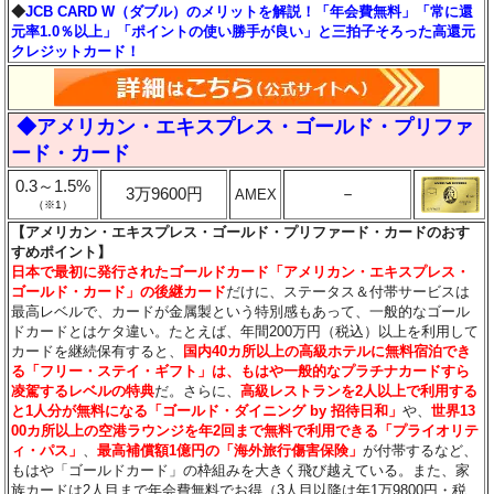
◆
JCB CARD W（ダブル）のメリットを解説！「年会費無料」「常に還
元率1.0％以上」「ポイントの使い勝手が良い」と三拍子そろった高還元
クレジットカード！
◆アメリカン・エキスプレス・ゴールド・プリファ
ード・カード
0.3～1.5%
3万9600円
－
AMEX
（※1）
【アメリカン・エキスプレス・ゴールド・プリファード・カードのおす
すめポイント】
日本で最初に発行されたゴールドカード「アメリカン・エキスプレス・
ゴールド・カード」の後継カード
だけに、ステータス＆付帯サービスは
最高レベルで、カードが金属製という特別感もあって、一般的なゴール
ドカードとはケタ違い。たとえば、年間200万円（税込）以上を利用して
カードを継続保有すると、
国内40カ所以上の高級ホテルに無料宿泊でき
る「フリー・ステイ・ギフト」は、もはや一般的なプラチナカードすら
凌駕するレベルの特典
だ。さらに、
高級レストランを2人以上で利用する
と1人分が無料になる「ゴールド・ダイニング by 招待日和」
や、
世界13
00カ所以上の空港ラウンジを年2回まで無料で利用できる「プライオリテ
ィ・パス」
、
最高補償額1億円の「海外旅行傷害保険」
が付帯するなど、
もはや「ゴールドカード」の枠組みを大きく飛び越えている。また、家
族カードは2人目まで年会費無料でお得（3人目以降は年1万9800円・税