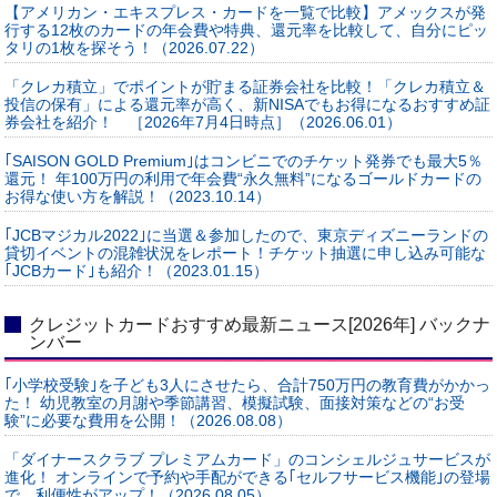
【アメリカン・エキスプレス・カードを一覧で比較】アメックスが発
行する12枚のカードの年会費や特典、還元率を比較して、自分にピッ
タリの1枚を探そう！（2026.07.22）
「クレカ積立」でポイントが貯まる証券会社を比較！「クレカ積立＆
投信の保有」による還元率が高く、新NISAでもお得になるおすすめ証
券会社を紹介！ ［2026年7月4日時点］（2026.06.01）
｢SAISON GOLD Premium｣はコンビニでのチケット発券でも最大5％
還元！ 年100万円の利用で年会費“永久無料”になるゴールドカードの
お得な使い方を解説！（2023.10.14）
｢JCBマジカル2022｣に当選＆参加したので、東京ディズニーランドの
貸切イベントの混雑状況をレポート！チケット抽選に申し込み可能な
｢JCBカード｣も紹介！（2023.01.15）
クレジットカードおすすめ最新ニュース[2026年] バックナ
ンバー
｢小学校受験｣を子ども3人にさせたら、合計750万円の教育費がかかっ
た！ 幼児教室の月謝や季節講習、模擬試験、面接対策などの“お受
験”に必要な費用を公開！（2026.08.08）
「ダイナースクラブ プレミアムカード」のコンシェルジュサービスが
進化！ オンラインで予約や手配ができる｢セルフサービス機能｣の登場
で、利便性がアップ！（2026.08.05）