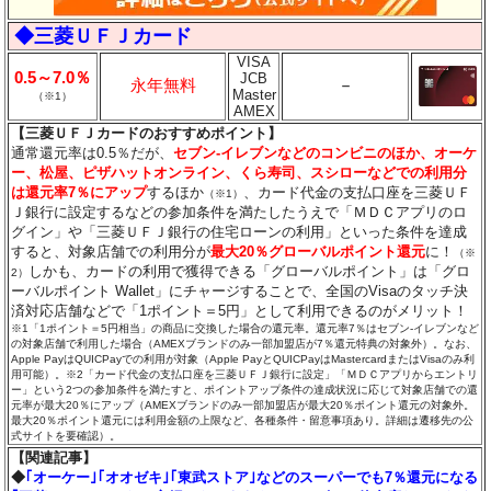
◆三菱ＵＦＪカード
VISA
0.5～7.0％
JCB
永年無料
－
Master
（※1）
AMEX
【三菱ＵＦＪカードのおすすめポイント】
通常還元率は0.5％だが、
セブン‐イレブンなどのコンビニのほか、オーケ
ー、松屋、ピザハットオンライン、くら寿司、スシローなどでの利用分
は還元率7％にアップ
するほか
、カード代金の支払口座を三菱ＵＦ
（※1）
Ｊ銀行に設定するなどの参加条件を満たしたうえで「ＭＤＣアプリのロ
グイン」や「三菱ＵＦＪ銀行の住宅ローンの利用」といった条件を達成
すると、対象店舗での利用分が
最大20％グローバルポイント還元
に！
（※
しかも、カードの利用で獲得できる「グローバルポイント」は「グロ
2）
ーバルポイント Wallet」にチャージすることで、全国のVisaのタッチ決
済対応店舗などで「1ポイント＝5円」として利用できるのがメリット！
※1「1ポイント＝5円相当」の商品に交換した場合の還元率。還元率7％はセブン‐イレブンなど
の対象店舗で利用した場合（AMEXブランドのみ一部加盟店が7％還元特典の対象外）。なお、
Apple PayはQUICPayでの利用が対象（Apple PayとQUICPayはMastercardまたはVisaのみ利
用可能）。※2「カード代金の支払口座を三菱ＵＦＪ銀行に設定」「ＭＤＣアプリからエントリ
ー」という2つの参加条件を満たすと、ポイントアップ条件の達成状況に応じて対象店舗での還
元率が最大20％にアップ（AMEXブランドのみ一部加盟店が最大20％ポイント還元の対象外。
最大20％ポイント還元には利用金額の上限など、各種条件・留意事項あり。詳細は遷移先の公
式サイトを要確認）。
【関連記事】
◆
｢オーケー｣｢オオゼキ｣｢東武ストア｣などのスーパーでも7％還元になる