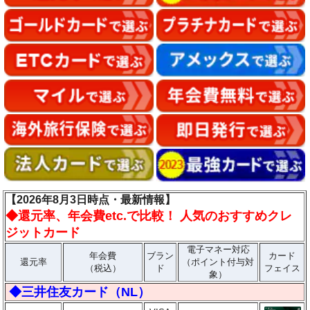
【2026年8月3日時点・最新情報】
◆
還元率、年会費etc.で比較！ 人気のおすすめクレ
ジットカード
電子マネー対応
年会費
ブラン
カード
還元率
（ポイント付与対
（税込）
ド
フェイス
象）
◆三井住友カード（NL）