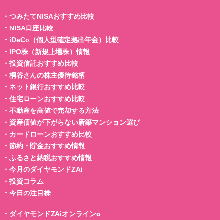
・
つみたてNISAおすすめ比較
・
NISA口座比較
・
iDeCo（個人型確定拠出年金）比較
・
IPO株（新規上場株）情報
・
投資信託おすすめ比較
・
桐谷さんの株主優待銘柄
・
ネット銀行おすすめ比較
・
住宅ローンおすすめ比較
・
不動産を高値で売却する方法
・
資産価値が下がらない新築マンション選び
・
カードローンおすすめ比較
・
節約・貯金おすすめ情報
・
ふるさと納税おすすめ情報
・
今月のダイヤモンドZAi
・
投資コラム
・
今日の注目株
・
ダイヤモンドZAiオンラインα