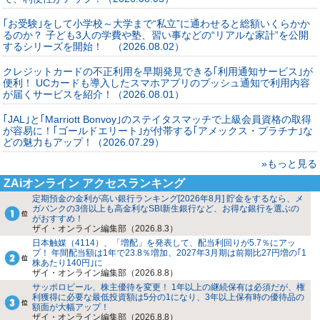
｢お受験｣をして小学校～大学まで“私立”に通わせると総額いくらかか
るのか？ 子ども3人の学費や塾、習い事などの“リアルな家計”を公開
するシリーズを開始！ （2026.08.02）
クレジットカードの不正利用を早期発見できる｢利用通知サービス｣が
便利！ UCカードも導入したスマホアプリのプッシュ通知で利用内容
が届くサービスを紹介！（2026.08.01）
｢JAL｣と｢Marriott Bonvoy｣のステイタスマッチで上級会員資格の取得
が容易に！｢ゴールドエリート｣が付帯する｢アメックス・プラチナ｣な
どの魅力もアップ！（2026.07.29）
»もっと見る
ZAiオンライン アクセスランキング
定期預金の金利が高い銀行ランキング[2026年8月] 貯金をするなら、メ
ガバンクの3倍以上も高金利なSBI新生銀行など、お得な銀行を選ぶの
がおすすめ！
ザイ・オンライン編集部（2026.8.3）
日本触媒（4114）、「増配」を発表して、配当利回りが5.7％にアッ
プ！ 年間配当額は1年で23.8％増加、2027年3月期は前期比27円増の｢1
株あたり140円｣に
ザイ・オンライン編集部（2026.8.8）
サッポロビール、株主優待を変更！ 1年以上の継続保有は必須だが、権
利獲得に必要な最低投資額は5分の1になり、3年以上保有時の優待品の
額面が大幅アップ！
ザイ・オンライン編集部（2026.8.8）