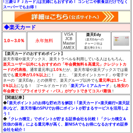
｢三菱ＵＦＪカード｣は主婦にもおすすめ！ コンビニや飲食店だけでなく
スーパーでもお得！
◆楽天カード
VISA
楽天Edy
JCB
（楽天Edyへの
1.0～3.0％
永年無料
Master
チャージ分は
AMEX
還元率0.5％）
【楽天カードのおすすめポイント】
楽天市場や楽天ブックス、楽天トラベルを利用している人はもちろん、
楽天ユーザー以外にもおすすめの「年会費無料＆高還元」クレジットカ
ードの代表格
。通常還元率は
1.0％
だが、楽天市場や楽天ブックスでは最
低でも
還元率が3.0％
以上
に！ また、「楽天ポイントカード」や電子マ
ネーの「楽天Edy」との併用で、楽天グループ以外でも
還元率は1.5～2.
0％以上
になる！ ゴールドカードの「
楽天プレミアムカード
」も
格安の
年会費で「プライオリティ・パス」がゲットできてコスパ最強
！
【関連記事】
◆
｢楽天ポイント｣のお得な貯め方を解説！｢楽天カード+楽天銀行+楽天証
券｣など、楽天市場のSPUでお得にポイントが貯まるサービスを活用しよ
う！
◆
「クレカ積立」でポイントが貯まる証券会社を比較！「クレカ積立＆
投信の保有」による還元率が高く、新NISAでもお得になるおすすめ証券
会社を紹介！