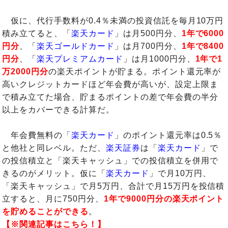
仮に、代行手数料が0.4％未満の投資信託を毎月10万円
積み立てると、「
楽天カード
」は月500円分、
1年で6000
円分
、「
楽天ゴールドカード
」は月700円分、
1年で8400
円分
、「
楽天プレミアムカード
」は月1000円分、
1年で1
万2000円分
の楽天ポイントが貯まる。ポイント還元率が
高いクレジットカードほど年会費が高いが、設定上限ま
で積み立てた場合、貯まるポイントの差で年会費の半分
以上をカバーできる計算だ。
年会費無料の「
楽天カード
」のポイント還元率は0.5％
と他社と同レベル。ただ、
楽天証券
は「
楽天カード
」で
の投信積立と「楽天キャッシュ」での投信積立を併用で
きるのがメリット。仮に「
楽天カード
」で月10万円、
「楽天キャッシュ」で月5万円、合計で月15万円を投信積
立すると、月に750円分、
1年で9000円分の楽天ポイント
を貯めることができる
。
【※関連記事はこちら！】