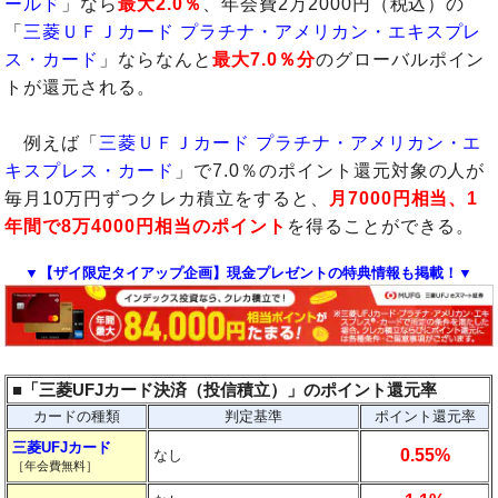
ールド
」なら
最大2.0％
、年会費2万2000円（税込）の
「
三菱ＵＦＪカード プラチナ・アメリカン・エキスプレ
ス・カード
」ならなんと
最大7.0％分
のグローバルポイン
トが還元される。
例えば「
三菱ＵＦＪカード プラチナ・アメリカン・エ
キスプレス・カード
」で7.0％のポイント還元対象の人が
毎月10万円ずつクレカ積立をすると、
月7000円相当、1
年間で8万4000円相当のポイント
を得ることができる。
▼【ザイ限定タイアップ企画】現金プレゼントの特典情報も掲載！▼
■「三菱UFJカード決済（投信積立）」のポイント還元率
カードの種類
判定基準
ポイント還元率
三菱UFJカード
0.55%
なし
［年会費無料］