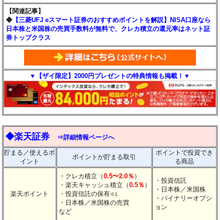
【関連記事】
◆
【三菱UFJ eスマート証券のおすすめポイントを解説】NISA口座なら
日本株と米国株の売買手数料が無料で、クレカ積立の還元率はネット証
券トップクラス
▼【ザイ限定】2000円プレゼントの特典情報も掲載！▼
◆楽天証券
⇒詳細情報ページへ
貯まる／使えるポ
ポイントで投資でき
ポイントが貯まる取引
イント
る商品
・クレカ積立（
0.5〜2.0％
）
・投資信託
・楽天キャッシュ積立（
0.5％
）
・日本株／米国株
楽天ポイント
・投資信託の保有
※1
・バイナリーオプシ
・日本株／米国株の売買
ョン
など