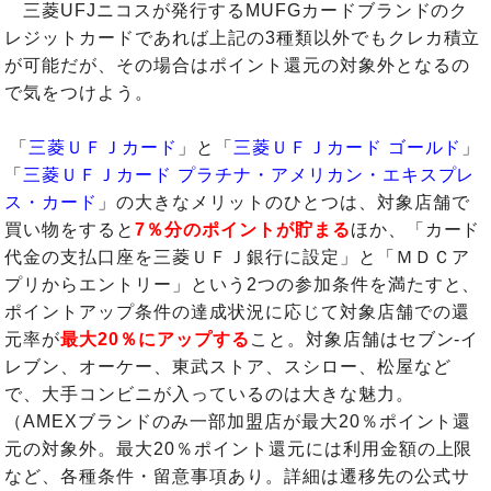
三菱UFJニコスが発行するMUFGカードブランドのク
レジットカードであれば上記の3種類以外でもクレカ積立
が可能だが、その場合はポイント還元の対象外となるの
で気をつけよう。
「
三菱ＵＦＪカード
」と「
三菱ＵＦＪカード ゴールド
」
「
三菱ＵＦＪカード プラチナ・アメリカン・エキスプレ
ス・カード
」の大きなメリットのひとつは、対象店舗で
買い物をすると
7％分のポイントが貯まる
ほか、「カード
代金の支払口座を三菱ＵＦＪ銀行に設定」と「ＭＤＣア
プリからエントリー」という2つの参加条件を満たすと、
ポイントアップ条件の達成状況に応じて対象店舗での還
元率が
最大20％にアップする
こと。対象店舗はセブン‐イ
レブン、オーケー、東武ストア、スシロー、松屋など
で、大手コンビニが入っているのは大きな魅力。
（AMEXブランドのみ一部加盟店が最大20％ポイント還
元の対象外。最大20％ポイント還元には利用金額の上限
など、各種条件・留意事項あり。詳細は遷移先の公式サ