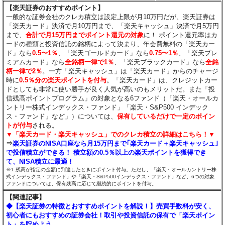
【楽天証券のおすすめポイント】
一般的な証券会社のクレカ積立は設定上限が月10万円だが、楽天証券は
「楽天カード」決済で月10万円まで、「楽天キャッシュ」決済で月5万円
まで、
合計で月15万円までポイント還元の対象
に！ ポイント還元率はカ
ードの種類と投資信託の銘柄によって決まり、年会費無料の「楽天カー
ド」なら
0.5〜1％
、「楽天ゴールドカード」なら
0.75〜1％
、「楽天プレ
ミアムカード」なら
全銘柄一律で1％
、「楽天ブラックカード」なら
全銘
柄一律で2％
。一方「楽天キャッシュ」は「楽天カード」からのチャージ
時に
0.5％分の楽天ポイントを付与
。「楽天カード」は、クレジットカー
ドとしても非常に使い勝手が良く人気が高いのもメリットだ。また「投
信残高ポイントプログラム」の対象となる6ファンド（「楽天・オールカ
ントリー株式インデックス・ファンド」「楽天・S&P500 インデック
ス・ファンド」など」）については、
保有しているだけで一定のポイン
トが付与
される。
▼「楽天カード・楽天キャッシュ」でのクレカ積立の詳細はこちら！▼
⇒
楽天証券のNISA口座なら月15万円まで｢楽天カード＋楽天キャッシュ｣
で投信積立ができる！ 積立額の0.5％以上の楽天ポイントを獲得でき
て、NISA積立に最適！
※1 残高が指定の金額に到達したときにポイント付与。ただし、「楽天・オールカントリー株
式インデックス・ファンド」や「楽天・S&P500インデックス・ファンド」など、6つの対象
ファンドについては、保有残高に応じて継続的にポイントを付与。
【関連記事】
◆【楽天証券の特徴とおすすめポイントを解説！】売買手数料が安く、
初心者にもおすすめの証券会社！取引や投資信託の保有で「楽天ポイン
ト」を貯めよう