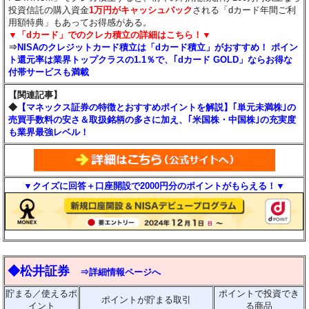
投資信託の購入資金
1万円がキャッシュバック
される「dカード年間ご利
用額特典」もあってお得感がある。
▼「dカード」でのクレカ積立の詳細はこちら！▼
⇒
NISAのクレジットカード積立は「dカード積立」がおすすめ！ ポイン
ト還元率は業界トップクラスの1.1％で、｢dカード GOLD」ならお得な
付帯サービスも満載
【関連記事】
◆
【マネックス証券の特徴とおすすめポイントを解説】｢単元未満株｣の
売買手数料の安さ＆取扱銘柄の多さに加え、｢米国株・中国株｣の充実度
も業界最強レベル！
▼クイズに回答＋口座開設で2000円分のポイントがもらえる！▼
◆松井証券
⇒詳細情報ページへ
貯まる／使えるポ
ポイントで投資でき
ポイントが貯まる取引
イント
る商品