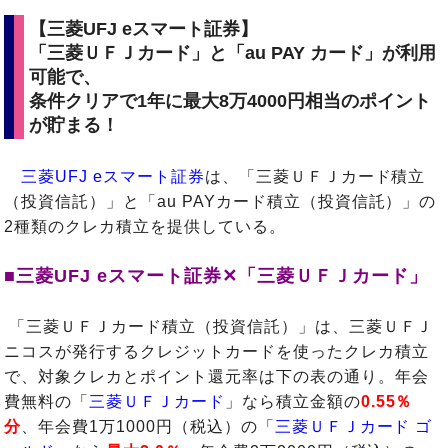
【三菱UFJ eスマート証券】
「三菱ＵＦＪカード」と「au PAY カード」が利用
可能で、
条件クリアで1年に最大8万4000円相当のポイント
が貯まる！
三菱UFJ eスマート証券
は、「三菱ＵＦＪカード積立
（投資信託）」と「au PAYカード積立（投資信託）」の
2種類のクレカ積立を提供している。
■三菱UFJ eスマート証券✕「三菱ＵＦＪカード」
「三菱ＵＦＪカード積立（投資信託）」は、三菱ＵＦＪ
ニコスが発行するクレジットカードを使ったクレカ積立
で、対象クレカとポイント還元率は下の表の通り。年会
費無料の「
三菱ＵＦＪカード
」なら積立金額の
0.55％
分
、年会費1万1000円（税込）の「
三菱ＵＦＪカード ゴ