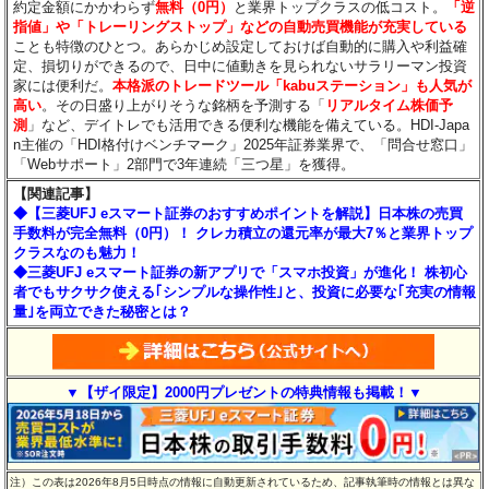
約定金額にかかわらず
無料（0円）
と業界トップクラスの低コスト。
「逆
指値」や「トレーリングストップ」などの自動売買機能が充実している
ことも特徴のひとつ。あらかじめ設定しておけば自動的に購入や利益確
定、損切りができるので、日中に値動きを見られないサラリーマン投資
家には便利だ。
本格派のトレードツール「kabuステーション」も人気が
高い
。その日盛り上がりそうな銘柄を予測する「
リアルタイム株価予
測
」など、デイトレでも活用できる便利な機能を備えている。HDI-Japa
n主催の「HDI格付けベンチマーク」2025年証券業界で、「問合せ窓口」
「Webサポート」2部門で3年連続「三つ星」を獲得。
【関連記事】
◆【三菱UFJ eスマート証券のおすすめポイントを解説】日本株の売買
手数料が完全無料（0円）！ クレカ積立の還元率が最大7％と業界トップ
クラスなのも魅力！
◆三菱UFJ eスマート証券の新アプリで「スマホ投資」が進化！ 株初心
者でもサクサク使える｢シンプルな操作性｣と、投資に必要な｢充実の情報
量｣を両立できた秘密とは？
▼【ザイ限定】2000円プレゼントの特典情報も掲載！▼
注）この表は2026年8月5日時点の情報に自動更新されているため、記事執筆時の情報とは異な