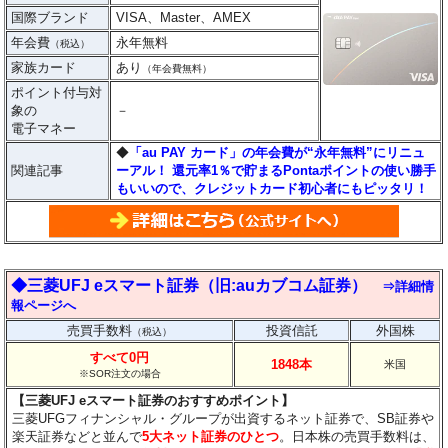
国際ブランド
VISA、Master、AMEX
年会費
永年無料
（税込）
家族カード
あり
（年会費無料）
ポイント付与対
象の
－
電子マネー
◆
「au PAY カード」の年会費が“永年無料”にリニュ
関連記事
ーアル！ 還元率1％で貯まるPontaポイントの使い勝手
もいいので、クレジットカード初心者にもピッタリ！
◆三菱UFJ eスマート証券（旧:auカブコム証券）
⇒詳細情
報ページへ
売買手数料
投資信託
外国株
（税込）
すべて0円
1848本
米国
※SOR注文の場合
【三菱UFJ eスマート証券のおすすめポイント】
三菱UFGフィナンシャル・グループが出資するネット証券で、SB証券や
楽天証券などと並んで
5大ネット証券のひとつ
。日本株の売買手数料は、