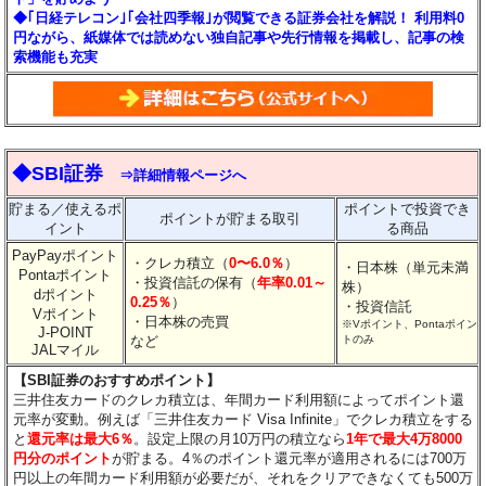
◆｢日経テレコン｣｢会社四季報｣が閲覧できる証券会社を解説！ 利用料0
円ながら、紙媒体では読めない独自記事や先行情報を掲載し、記事の検
索機能も充実
◆SBI証券
⇒詳細情報ページへ
貯まる／使えるポ
ポイントで投資でき
ポイントが貯まる取引
イント
る商品
PayPayポイント
・クレカ積立（
0〜6.0％
）
・日本株（単元未満
Pontaポイント
・投資信託の保有（
年率0.01～
株）
dポイント
0.25％
）
・投資信託
Vポイント
・日本株の売買
※Vポイント、Pontaポイン
J-POINT
など
トのみ
JALマイル
【SBI証券のおすすめポイント】
三井住友カードのクレカ積立は、年間カード利用額によってポイント還
元率が変動。例えば「三井住友カード Visa Infinite」でクレカ積立をする
と
還元率は最大6％
。設定上限の月10万円の積立なら
1年で最大4万8000
円分のポイント
が貯まる。4％のポイント還元率が適用されるには700万
円以上の年間カード利用額が必要だが、それをクリアできなくても500万