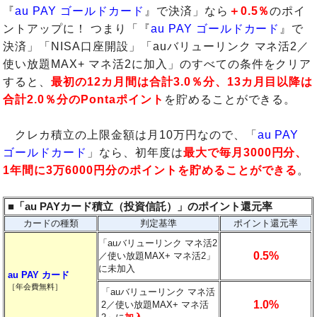
『
au PAY ゴールドカード
』で決済」なら
＋0.5％
のポイ
ントアップに！ つまり「『
au PAY ゴールドカード
』で
決済」「NISA口座開設」「auバリューリンク マネ活2／
使い放題MAX+ マネ活2に加入」のすべての条件をクリア
すると、
最初の12カ月間は合計3.0％分、13カ月目以降は
合計2.0％分のPontaポイント
を貯めることができる。
クレカ積立の上限金額は月10万円なので、「
au PAY
ゴールドカード
」なら、初年度は
最大で毎月3000円分、
1年間に3万6000円分のポイントを貯めることができる
。
■「au PAYカード積立（投資信託）」のポイント還元率
カードの種類
判定基準
ポイント還元率
「auバリューリンク マネ活2
0.5%
／使い放題MAX+ マネ活2」
に未加入
au PAY カード
［年会費無料］
「auバリューリンク マネ活
1.0%
2／使い放題MAX+ マネ活