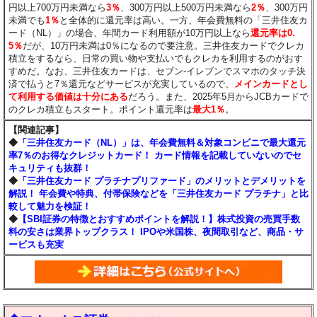
円以上700万円未満なら
3％
、300万円以上500万円未満なら
2％
、300万円
未満でも
1％
と全体的に還元率は高い。一方、年会費無料の「三井住友カ
ード（NL）」の場合、年間カード利用額が10万円以上なら
還元率は0.
5％
だが、10万円未満は0％になるので要注意。三井住友カードでクレカ
積立をするなら、日常の買い物や支払いでもクレカを利用するのがおす
すめだ。なお、三井住友カードは、セブン‐イレブンでスマホのタッチ決
済で払うと7％還元などサービスが充実しているので、
メインカードとし
て利用する価値は十分にある
だろう。また、2025年5月からJCBカードで
のクレカ積立もスタート。ポイント還元率は
最大1％
。
【関連記事】
◆
「三井住友カード（NL）」は、年会費無料＆対象コンビニで最大還元
率7％のお得なクレジットカード！ カード情報を記載していないのでセ
キュリティも抜群！
◆
「三井住友カード プラチナプリファード」のメリットとデメリットを
解説！ 年会費や特典、付帯保険などを「三井住友カード プラチナ」と比
較して魅力を検証！
◆
【SBI証券の特徴とおすすめポイントを解説！】株式投資の売買手数
料の安さは業界トップクラス！ IPOや米国株、夜間取引など、商品・サ
ービスも
充実