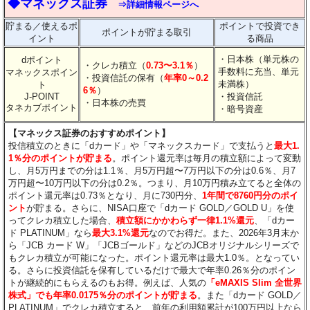
◆マネックス証券
⇒詳細情報ページへ
貯まる／使えるポ
ポイントで投資でき
ポイントが貯まる取引
イント
る商品
・日本株（単元株の
dポイント
・クレカ積立（
0.73〜3.1％
）
手数料に充当、単元
マネックスポイン
・投資信託の保有（
年率0～0.2
未満株）
ト
6％
）
J-POINT
・投資信託
・日本株の売買
タネカブポイント
・暗号資産
【マネックス証券のおすすめポイント】
投信積立のときに「dカード」や「マネックスカード」で支払うと
最大1.
1％分のポイントが貯まる
。ポイント還元率は毎月の積立額によって変動
し、月5万円までの分は1.1％、月5万円超〜7万円以下の分は0.6％、月7
万円超〜10万円以下の分は0.2％。つまり、月10万円積み立てると全体の
ポイント還元率は0.73％となり、月に730円分、
1年間で8760円分のポイ
ント
が貯まる。さらに、NISA口座で「dカード GOLD／GOLD U」を使
ってクレカ積立した場合、
積立額にかかわらず一律1.1%還元
、「dカー
ド PLATINUM」なら
最大3.1%還元
なのでお得だ。また、2026年3月末か
ら「JCB カード W」「JCBゴールド」などのJCBオリジナルシリーズで
もクレカ積立が可能になった。ポイント還元率は最大1.0％。となってい
る。さらに投資信託を保有しているだけで最大で年率0.26％分のポイン
トが継続的にもらえるのもお得。例えば、人気の
「eMAXIS Slim 全世界
株式」でも年率0.0175％分のポイントが貯まる
。また「dカード GOLD／
PLATINUM」でクレカ積立すると、前年の利用額累計が100万円以上なら