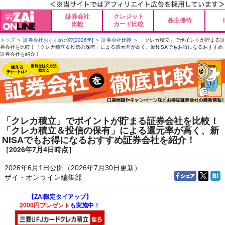
証券会社
クレジット
株主優待
比較
カード比較
トップ
＞
証券会社おすすめ比較[2026年]
＞
証券会社比較
＞ 「クレカ積立」でポイントが貯まる証
券会社を比較！「クレカ積立＆投信の保有」による還元率が高く、新NISAでもお得になるおすすめ
証券会社を紹介！
「クレカ積立」でポイントが貯まる証券会社を比較！
「クレカ積立＆投信の保有」による還元率が高く、新
NISAでもお得になるおすすめ証券会社を紹介！
［2026年7月4日時点］
2026年6月1日公開（2026年7月30日更新）
ザイ・オンライン編集部
【ZAi限定タイアップ】
2000円プレゼント
も実施中！