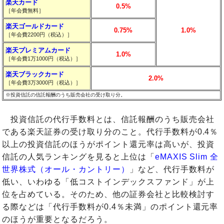
楽天カード
0.5%
［年会費無料］
楽天ゴールドカード
0.75%
1.0%
［年会費2200円（税込）］
楽天プレミアムカード
1.0%
［年会費1万1000円（税込）］
楽天ブラックカード
2.0%
［年会費3万3000円（税込）］
※投資信託の信託報酬のうち販売会社の受け取り分。
投資信託の代行手数料とは、信託報酬のうち販売会社
である楽天証券の受け取り分のこと。代行手数料が0.4％
以上の投資信託のほうがポイント還元率は高いが、投資
信託の人気ランキングを見ると上位は「
eMAXIS Slim 全
世界株式（オール・カントリー）
」など、代行手数料が
低い、いわゆる「低コストインデックスファンド」が上
位を占めている。そのため、他の証券会社と比較検討す
る際などは「代行手数料が0.4％未満」のポイント還元率
のほうが重要となるだろう。