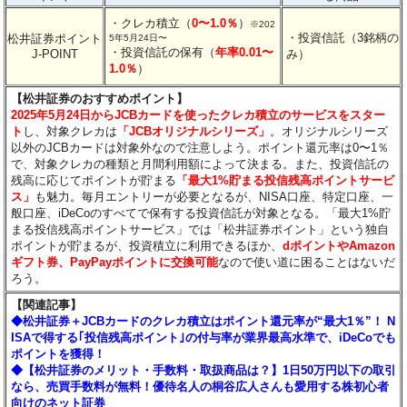
・クレカ積立（
0〜1.0％
）
※202
・投資信託（3銘柄の
松井証券ポイント
5年5月24日〜
・投資信託の保有（
年率0.01〜
J-POINT
み）
1.0％
）
【松井証券のおすすめポイント】
2025年5月24日からJCBカードを使ったクレカ積立のサービスをスター
ト
し、対象クレカは
「JCBオリジナルシリーズ」
。オリジナルシリーズ
以外のJCBカードは対象外なので注意しよう。ポイント還元率は0〜1％
で、対象クレカの種類と月間利用額によって決まる。また、投資信託の
残高に応じてポイントが貯まる
「最大1%貯まる投信残高ポイントサービ
ス」
も魅力。毎月エントリーが必要となるが、NISA口座、特定口座、一
般口座、iDeCoのすべてで保有する投資信託が対象となる。「最大1%貯
まる投信残高ポイントサービス」では「松井証券ポイント」という独自
ポイントが貯まるが、投資積立に利用できるほか、
dポイントやAmazon
ギフト券、PayPayポイントに交換可能
なので使い道に困ることはないだ
ろう。
【関連記事】
◆松井証券＋JCBカードのクレカ積立はポイント還元率が“最大1％”！ N
ISAで得する｢投信残高ポイント｣の付与率が業界最高水準で、iDeCoでも
ポイントを獲得！
◆【松井証券のメリット・手数料・取扱商品は？】1日50万円以下の取引
なら、売買手数料が無料！優待名人の桐谷広人さんも愛用する株初心者
向けのネット証券