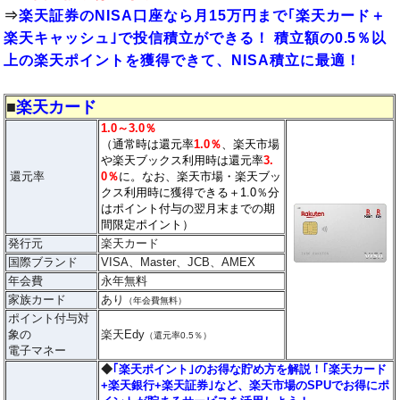
⇒
楽天証券のNISA口座なら月15万円まで｢楽天カード＋
楽天キャッシュ｣で投信積立ができる！ 積立額の0.5％以
上の楽天ポイントを獲得できて、NISA積立に最適！
■
楽天カード
1.0～3.0％
（通常時は還元率
1.0％
、楽天市場
や楽天ブックス利用時は還元率
3.
還元率
0％
に。なお、楽天市場・楽天ブッ
クス利用時に獲得できる＋1.0％分
はポイント付与の翌月末までの期
間限定ポイント）
発行元
楽天カード
国際ブランド
VISA、Master、JCB、AMEX
年会費
永年無料
家族カード
あり
（年会費無料）
ポイント付与対
象の
楽天Edy
（還元率0.5％）
電子マネー
◆
｢楽天ポイント｣のお得な貯め方を解説！｢楽天カード
+楽天銀行+楽天証券｣など、楽天市場のSPUでお得にポ