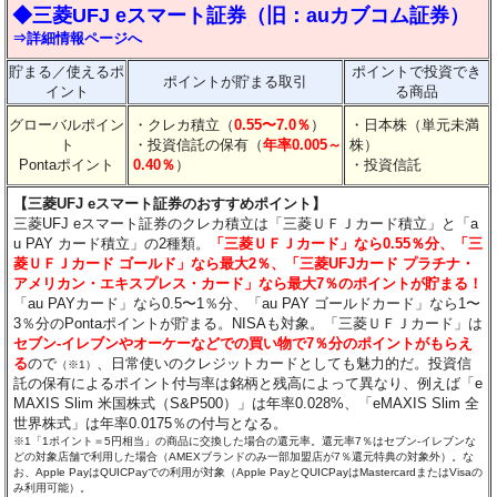
◆三菱UFJ eスマート証券（旧：auカブコム証券）
⇒詳細情報ページへ
貯まる／使えるポ
ポイントで投資でき
ポイントが貯まる取引
イント
る商品
グローバルポイン
・クレカ積立（
0.55〜7.0％
）
・日本株（単元未満
ト
・投資信託の保有（
年率0.005～
株）
Pontaポイント
0.40％
）
・投資信託
【三菱UFJ eスマート証券のおすすめポイント】
三菱UFJ eスマート証券のクレカ積立は「三菱ＵＦＪカード積立」と「a
u PAY カード積立」の2種類。
「三菱ＵＦＪカード」なら0.55％分、「三
菱ＵＦＪカード ゴールド」なら最大2％、「三菱UFJカード プラチナ・
アメリカン・エキスプレス・カード」なら最大7％のポイントが貯まる！
「au PAYカード」なら0.5〜1％分、「au PAY ゴールドカード」なら1〜
3％分のPontaポイントが貯まる。NISAも対象。「三菱ＵＦＪカード」は
セブン‐イレブンやオーケーなどでの買い物で7％分のポイントがもらえ
る
ので
、日常使いのクレジットカードとしても魅力的だ。投資信
（※1）
託の保有によるポイント付与率は銘柄と残高によって異なり、例えば「e
MAXIS Slim 米国株式（S&P500）」は年率0.028%、「eMAXIS Slim 全
世界株式」は年率0.0175％の付与となる。
※1「1ポイント＝5円相当」の商品に交換した場合の還元率。還元率7％はセブン‐イレブンな
どの対象店舗で利用した場合（AMEXブランドのみ一部加盟店が7％還元特典の対象外）。な
お、Apple PayはQUICPayでの利用が対象（Apple PayとQUICPayはMastercardまたはVisaの
み利用可能）。