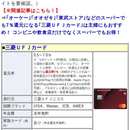
イトを要確認。）
【※関連記事はこちら！】
⇒
｢オーケー｣｢オオゼキ｣｢東武ストア｣などのスーパーで
も7％還元になる｢三菱ＵＦＪカード｣は主婦にもおすす
め！ コンビニや飲食店だけでなくスーパーでもお得！
■
三菱ＵＦＪカード
0.5～7.0％
※「1ポイント＝5円相当」の商品に交換し
た場合の還元率。セブン‐イレブン、オーケ
ー、くら寿司、スシロー、松屋などの対象
店舗では
還元率7％
（AMEXブランドのみ一
還元率
部加盟店が7％還元特典の対象外。Apple Pa
yはQUICPayでの利用が対象。Apple Payと
QUICPayはMastercardまたはVisaのみ利用
可能）。7％ポイント還元には利用金額の上
限など、各種条件・留意事項あり。
発行元
三菱ＵＦＪニコス
国際ブランド
VISA、Master、JCB、AMEX
年会費
永年無料
家族カード
（税
あり
（年会費永年無料）
込）