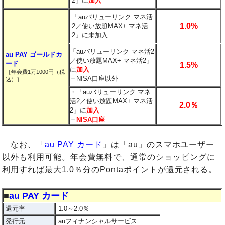
2」に
加入
「auバリューリンク マネ活
1.0%
2／使い放題MAX+ マネ活
2」に未加入
「auバリューリンク マネ活2
au PAY ゴールドカ
／使い放題MAX+ マネ活2」
ード
1.5%
に
加入
［年会費1万1000円（税
＋NISA口座以外
込）］
・「auバリューリンク マネ
活2／使い放題MAX+ マネ活
2.0％
2」に
加入
＋
NISA口座
なお、「
au PAY カード
」は「au」のスマホユーザー
以外も利用可能。年会費無料で、通常のショッピングに
利用すれば最大1.0％分のPontaポイントが還元される。
■
au PAY カード
還元率
1.0～2.0％
発行元
auフィナンシャルサービス