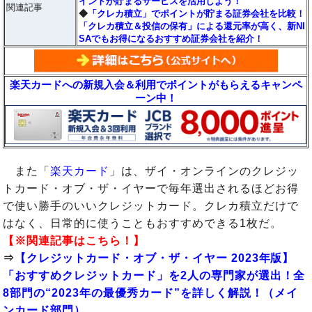
イントが貯まるサービスを活用しよう！
関連記事
◆
「クレカ積立」でポイントが貯まる証券会社を比較！
「クレカ積立＆投信の保有」による還元率が高く、新NI
SAでもお得になるおすすめ証券会社を紹介！
楽天カードへの新規入会＆利用でポイントがもらえるキャンペ
ーン中！
また「
楽天カード
」は、ザイ・オンラインのクレジッ
トカード・オブ・ザ・イヤーで毎年選出されるほどお得
で使い勝手のいいクレジットカード。クレカ積立だけで
はなく、日常的に使うこともおすすめできる1枚だ。
【※関連記事はこちら！】
⇒
【クレジットカード・オブ・ザ・イヤー 2023年版】
「おすすめクレジットカード」を2人の専門家が選出！全
8部門の“2023年の最優秀カード”を詳しく解説！（メイ
ンカード部門）