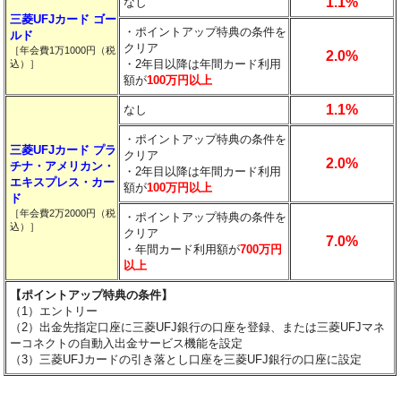
1.1%
なし
三菱UFJカード ゴー
・ポイントアップ特典の条件を
ルド
クリア
［年会費1万1000円（税
2.0%
・2年目以降は年間カード利用
込）］
額が
100万円以上
1.1%
なし
・ポイントアップ特典の条件を
三菱UFJカード プラ
クリア
2.0%
チナ・アメリカン・
・2年目以降は年間カード利用
エキスプレス・カー
額が
100万円以上
ド
［年会費2万2000円（税
・ポイントアップ特典の条件を
込）］
クリア
7.0%
・年間カード利用額が
700万円
以上
【ポイントアップ特典の条件】
（1）エントリー
（2）出金先指定口座に三菱UFJ銀行の口座を登録、または三菱UFJマネ
ーコネクトの自動入出金サービス機能を設定
（3）三菱UFJカードの引き落とし口座を三菱UFJ銀行の口座に設定