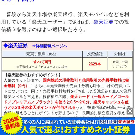
普段から楽天市場や楽天銀行、楽天モバイルなどを利
用している「楽天ユーザー」であれば、
楽天証券
での投
信積立を選ぶのはよい選択肢だろう。
◆楽天証券
⇒詳細情報ページへ
売買手数料
投資信託
外国株
（税込）
すべて0円
米国、中国
2629本
、アセアン
※手数料コース「ゼロコース」の場合
【楽天証券のおすすめポイント】
人気のネット証券で、
国内株式の現物取引と信用取引の売買手数料は完
全無料（0円）
！ さらに単元未満株の売買手数料も0円に。株の売買コス
トについては、同じく売買手数料無料を打ち出したSBI証券と並んで業界
最安レベルと言える。投信積立の際、
楽天カード（一般カード／ゴール
ド／プレミアム／ブラック）を使うと0.5〜2％分、楽天キャッシュを使
うと0.5％分の楽天ポイントが付与される
うえ、投資信託の残高が一定の
金額を超えるごとにポイントが貯まるので、長期的に積立投資を考えて
いる人にはおすすめだ。また、取引から情報収集、入出金までできる
ト
レードツールの元祖「マーケットスピード」が人気
。ツール内で
日経テ
レコン（楽天証券版）が利用できるのも大きなメリットだろう
。投資信
託数がトップクラスで、米国や中国、アセアンなどの海外株式、海外ET