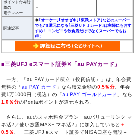
ポイント付与対
象の
－
電子マネー
◆
｢オーケー｣｢オオゼキ｣｢東武ストア｣などのスーパー
でも7％還元になる｢三菱ＵＦＪカード｣は主婦にもおす
関連記事
すめ！ コンビニや飲食店だけでなくスーパーでもお
得！
■三菱UFJ eスマート証券✕「au PAYカード」
一方、「au PAYカード積立（投資信託）」は、年会費
無料の「
au PAY カード
」なら積立金額の
0.5％分
、年会
費1万1000円（税込）の「
au PAY ゴールドカード
」なら
1.0％分
のPontaポイントが還元される。
さらに、auのスマホ料金プラン「auバリューリンク マ
ネ活2／使い放題MAX+ マネ活2」に加入していると
＋
0.5％
、「三菱UFJ eスマート証券でNISA口座を開設＋