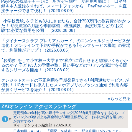
PayPayの残高チャージに「あおぞら銀行」が利用可能に！ 口座登
録＆本人登録をすれば、スマートフォンから「PayPayマネー」を直
接チャージできて便利！（2026.08.09）
｢小学校受験｣を子ども3人にさせたら、合計750万円の教育費がかかっ
た！ 幼児教室の月謝や季節講習、模擬試験、面接対策などの“お受
験”に必要な費用を公開！（2026.08.08）
「ダイナースクラブ プレミアムカード」のコンシェルジュサービスが
進化！ オンラインで予約や手配ができる｢セルフサービス機能｣の登場
で、利便性がアップ！（2026.08.05）
｢お受験｣をして小学校～大学まで“私立”に通わせると総額いくらかか
るのか？ 子ども3人の学費や塾、習い事などの“リアルな家計”を公開
するシリーズを開始！（2026.08.02）
クレジットカードの不正利用を早期発見できる｢利用通知サービス｣が
便利！ UCカードも導入したスマホアプリのプッシュ通知で利用内容
が届くサービスを紹介！（2026.08.01）
»もっと見る
ZAiオンライン アクセスランキング
定期預金の金利が高い銀行ランキング[2026年8月] 貯金をするなら、メ
ガバンクの3倍以上も高金利なSBI新生銀行など、お得な銀行を選ぶの
がおすすめ！
ザイ・オンライン編集部（2026.8.3）
日本触媒（4114）、「増配」を発表して、配当利回りが5.7％にアッ