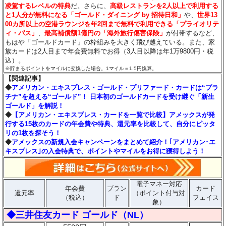
凌駕するレベルの特典
だ。さらに、
高級レストランを2人以上で利用する
と1人分が無料になる「ゴールド・ダイニング by 招待日和」
や、
世界13
00カ所以上の空港ラウンジを年2回まで無料で利用できる「プライオリテ
ィ・パス」
、
最高補償額1億円の「海外旅行傷害保険」
が付帯するなど、
もはや「ゴールドカード」の枠組みを大きく飛び越えている。また、家
族カードは2人目まで年会費無料でお得（3人目以降は年1万9800円・税
込）。
※貯まるポイントをマイルに交換した場合。1マイル＝1.5円換算。
【関連記事】
◆
アメリカン・エキスプレス・ゴールド・プリファード・カードは“プラ
チナ”を超える“ゴールド”！ 日本初のゴールドカードを受け継ぐ「新生
ゴールド」を解説！
◆
【アメリカン・エキスプレス・カードを一覧で比較】アメックスが発
行する15枚のカードの年会費や特典、還元率を比較して、自分にピッタ
リの1枚を探そう！
◆
アメックスの新規入会キャンペーンをまとめて紹介！｢アメリカン･エ
キスプレス｣の入会特典で、ポイントやマイルをお得に獲得しよう！
電子マネー対応
年会費
ブラン
カード
還元率
（ポイント付与対
（税込）
ド
フェイス
象）
◆三井住友カード ゴールド（NL）