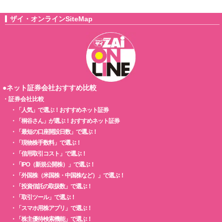
ザイ・オンラインSiteMap
●ネット証券会社おすすめ比較
・
証券会社比較
・
「人気」で選ぶ！おすすめネット証券
・
「桐谷さん」が選ぶ！おすすめネット証券
・
「最短の口座開設日数」で選ぶ！
・
「現物株手数料」で選ぶ！
・
「信用取引コスト」で選ぶ！
・
「IPO（新規公開株）」で選ぶ！
・
「外国株（米国株・中国株など）」で選ぶ！
・
「投資信託の取扱数」で選ぶ！
・
「取引ツール」で選ぶ！
・
「スマホ用株アプリ」で選ぶ！
・
「株主優待検索機能」で選ぶ！