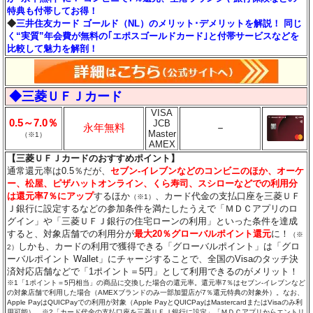
特典も付帯してお得！
◆
三井住友カード ゴールド（NL）のメリット･デメリットを解説！ 同じ
く“実質”年会費が無料の｢エポスゴールドカード｣と付帯サービスなどを
比較して魅力を解剖！
◆三菱ＵＦＪカード
VISA
0.5～7.0％
JCB
永年無料
－
Master
（※1）
AMEX
【三菱ＵＦＪカードのおすすめポイント】
通常還元率は0.5％だが、
セブン‐イレブンなどのコンビニのほか、オーケ
ー、松屋、ピザハットオンライン、くら寿司、スシローなどでの利用分
は還元率7％にアップ
するほか
、カード代金の支払口座を三菱ＵＦ
（※1）
Ｊ銀行に設定するなどの参加条件を満たしたうえで「ＭＤＣアプリのロ
グイン」や「三菱ＵＦＪ銀行の住宅ローンの利用」といった条件を達成
すると、対象店舗での利用分が
最大20％グローバルポイント還元
に！
（※
しかも、カードの利用で獲得できる「グローバルポイント」は「グロ
2）
ーバルポイント Wallet」にチャージすることで、全国のVisaのタッチ決
済対応店舗などで「1ポイント＝5円」として利用できるのがメリット！
※1「1ポイント＝5円相当」の商品に交換した場合の還元率。還元率7％はセブン‐イレブンなど
の対象店舗で利用した場合（AMEXブランドのみ一部加盟店が7％還元特典の対象外）。なお、
Apple PayはQUICPayでの利用が対象（Apple PayとQUICPayはMastercardまたはVisaのみ利
用可能）。※2「カード代金の支払口座を三菱ＵＦＪ銀行に設定」「ＭＤＣアプリからエントリ