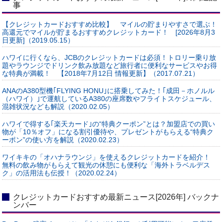
事
【クレジットカードおすすめ比較】 マイルの貯まりやすさで選ぶ！
高還元でマイルが貯まるおすすめクレジットカード！ [2026年8月3
日更新]（2019.05.15）
ハワイに行くなら、JCBのクレジットカードは必須！トロリー乗り放
題やラウンジでドリンク飲み放題など旅行者に便利なサービスやお得
な特典が満載！ 【2018年7月12日 情報更新】（2017.07.21）
ANAのA380型機｢FLYING HONU｣に搭乗してみた！｢成田－ホノルル
（ハワイ）｣で運航しているA380の座席数やフライトスケジュール、
混雑状況なども解説（2020.02.05）
ハワイで得する｢楽天カード｣の“特典クーポン”とは？加盟店での買い
物が「10％オフ」になる割引優待や、プレゼントがもらえる“特典ク
ーポン”の使い方を解説（2020.02.23）
ワイキキの「オハナラウンジ」を使えるクレジットカードを紹介！
無料の飲み物がもらえて観光の休憩にも便利な「海外トラベルデス
ク」の活用法も伝授！（2020.02.24）
クレジットカードおすすめ最新ニュース[2026年] バックナ
ンバー