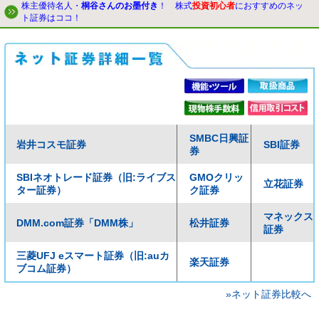
株主優待名人・
桐谷さんのお墨付き
！ 株式
投資初心者
におすすめのネッ
ト証券はココ！
SMBC日興証
岩井コスモ証券
SBI証券
券
SBIネオトレード証券（旧:ライブス
GMOクリッ
立花証券
ター証券）
ク証券
マネックス
DMM.com証券「DMM株」
松井証券
証券
三菱UFJ eスマート証券（旧:auカ
楽天証券
ブコム証券）
»ネット証券比較へ