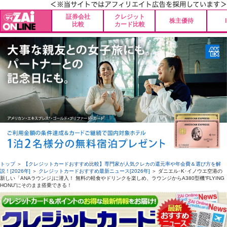
証券会社
クレジット
株主優待
比較
カード比較
トップ
＞
【クレジットカードおすすめ比較】専門家が人気クレカの還元率や年会費＆選び方を解
説！[2026年]
＞
クレジットカードおすすめ最新ニュース[2026年]
＞ ダニエル･K･イノウエ空港の
新しい「ANAラウンジ｣に潜入！ 無料の軽食やドリンクを楽しめ、ラウンジからA380型機“FLYING
HONU”にそのまま搭乗できる！