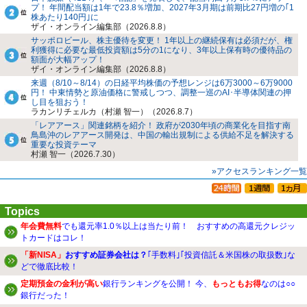
プ！ 年間配当額は1年で23.8％増加、2027年3月期は前期比27円増の｢1
株あたり140円｣に
ザイ・オンライン編集部（2026.8.8）
サッポロビール、株主優待を変更！ 1年以上の継続保有は必須だが、権
利獲得に必要な最低投資額は5分の1になり、3年以上保有時の優待品の
額面が大幅アップ！
ザイ・オンライン編集部（2026.8.8）
来週（8/10～8/14）の日経平均株価の予想レンジは6万3000～6万9000
円！ 中東情勢と原油価格に警戒しつつ、調整一巡のAI･半導体関連の押
し目を狙おう！
ラカンリチェルカ（村瀬 智一）（2026.8.7）
「レアアース」関連銘柄を紹介！ 政府が2030年頃の商業化を目指す南
鳥島沖のレアアース開発は、中国の輸出規制による供給不足を解決する
重要な投資テーマ
村瀬 智一（2026.7.30）
»アクセスランキング一覧
Topics
年会費無料
でも還元率1.0％以上は当たり前！ おすすめの高還元クレジッ
トカードはコレ！
「新NISA」
おすすめ証券会社は？
｢手数料｣｢投資信託＆米国株の取扱数｣な
どで徹底比較！
定期預金の金利が高い
銀行ランキングを公開！ 今、
もっともお得
なのは○○
銀行だった！