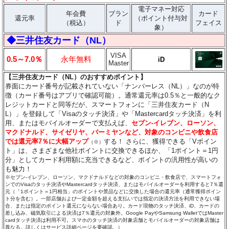
電子マネー対応
年会費
ブラン
カード
還元率
（ポイント付与対
（税込）
ド
フェイス
象）
◆三井住友カード（NL）
VISA
0.5～7.0％
永年無料
iD
Master
【三井住友カード（NL）のおすすめポイント】
券面にカード番号が記載されていない「ナンバーレス（NL）」なのが特
徴（カード番号はアプリで確認可能）。通常還元率は0.5％と一般的なク
レジットカードと同等だが、スマートフォンに「三井住友カード（N
L）」を登録して「Visaのタッチ決済」や「Mastercardタッチ決済」を利
用、またはモバイルオーダーで支払えば、
セブン‐イレブン、ローソン、
マクドナルド、サイゼリヤ、バーミヤンなど、対象のコンビニや飲食店
では還元率7％に大幅アップ
する！ さらに、獲得できる「Vポイン
（※）
ト」は、さまざまな他社ポイントに交換できるほか、「1ポイント＝1円
分」としてカード利用額に充当できるなど、ポイントの汎用性が高いの
も魅力！
※セブン‐イレブン、ローソン、マクドナルドなどの対象のコンビニ・飲食店で、スマートフォ
ンでのVisaのタッチ決済やMastercardタッチ決済、またはモバイルオーダーを利用すると7％還
元（「1ポイント＝1円相当」のポイントや景品などに交換した場合の還元率（通常獲得ポイン
ト分を含む）。一部店舗および一定金額を超える支払いでは指定の決済方法を利用できない場
合、または指定のポイント還元にならない場合あり。カード現物のタッチ決済、iD、カードの
差し込み、磁気取引による決済は7％還元の対象外。Google PayやSamsung WalletではMaster
cardタッチ決済は利用不可。スマホのタッチ決済の対象店舗とモバイルオーダーの対象店舗は
異なる。詳しくはサービス詳細ページを要確認。）