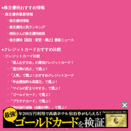
●株主優待おすすめ情報
・
株主優待最新情報
・
株主優待情報
・
株主優待人気ランキング
・
桐谷さんの株主優待銘柄
・
株主優待【新設・変更・廃止】最新ニュース
●クレジットカードおすすめ比較
・
クレジットカード比較
・
「達人おすすめ」の最強クレジットカード！
・
「還元率の高さ」で選ぶ！
・
「人気」で選ぶ！おすすめクレジットカード
・
「年会費無料＆高還元」で選ぶ！
・
「マイルの貯まりやすさ」で選ぶ！
・
「ゴールドカード」で選ぶ！
・
「プラチナカード」で選ぶ！
・
「海外旅行保険（自動付帯）」で選ぶ！
・
「即日発行～翌日発行」で選ぶ！
・
「ETCカード」で選ぶ！
・
アメリカン・エキスプレスおすすめ比較