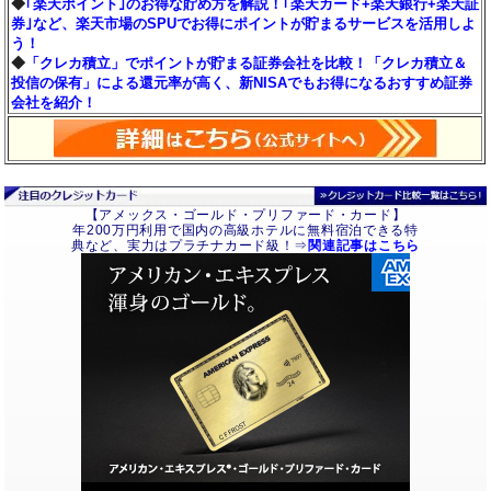
◆
｢楽天ポイント｣のお得な貯め方を解説！｢楽天カード+楽天銀行+楽天証
券｣など、楽天市場のSPUでお得にポイントが貯まるサービスを活用しよ
う！
◆
「クレカ積立」でポイントが貯まる証券会社を比較！「クレカ積立＆
投信の保有」による還元率が高く、新NISAでもお得になるおすすめ証券
会社を紹介！
【アメックス・ゴールド・プリファード・カード】
年200万円利用で国内の高級ホテルに無料宿泊できる特
典など、実力はプラチナカード級！⇒
関連記事はこちら