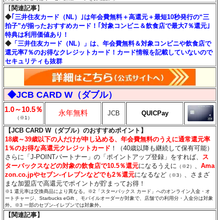
【
関連記事
】
◆
｢三井住友カード（NL）｣は年会費無料＋高還元＋最短10秒発行の“三
拍子”が揃ったおすすめカード！｢対象コンビニ＆飲食店で最大7％還元｣
特典は利用価値あり！
◆
「三井住友カード（NL）」は、年会費無料＆対象コンビニや飲食店で
還元率7％のお得なクレジットカード！カード情報を記載していないので
セキュリティも抜群
◆JCB CARD W（ダブル）
1.0～10.5％
永年無料
JCB
QUICPay
（※1）
【JCB CARD W（ダブル）のおすすめポイント】
18歳～39歳以下の人だけが申し込める、年会費無料のうえに通常還元率
1％のお得な高還元クレジットカード
！（40歳以降も継続して保有可能）
さらに「J-POINTパートナー」の「ポイントアップ登録」をすれば、
ス
ターバックスなどの対象の飲食店で10.5％還元
になるうえに
、
Ama
（※2）
zon.co.jpやセブン‐イレブンなどでも2％還元
になるなど
、さまざ
（※3）
まな加盟店で高還元でポイントが貯まってお得！
※1 還元率は交換商品により異なる。※2「スターバックス カード」へのオンライン入金・オ
ートチャージ、Starbucks eGift 、モバイルオーダーが対象で、店舗での利用分・入金分は対象
外。※3 一部のセブン‐イレブンでは対象外。
【関連記事】