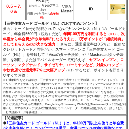
5500円
0.5～7.
（ただし、年100万円以
VISA
iD
上の
Master
0％
利用で次年度から
永年無
料
）
【三井住友カード ゴールド（NL）のおすすめポイント】
券面にカード番号が記載されていない“ナンバーレス（NL）”のゴールドカ
ード。年会費5500円（税込）だが、
年間100万円を利用すると
、次
（※1）
年度から年会費が“永年無料”になるうえに、1万ポイントが「継続特典」
としてもらえるのが大きな魅力
！ さらに、通常還元率は0.5％と一般的な
クレジットカードと同等だが、スマートフォンに「三井住友カード ゴー
ルド（NL）」を登録して「Visaのタッチ決済」や「Mastercardタッチ決
済」を利用、またはモバイルオーダーで支払えば、
セブン‐イレブン、ロ
ーソン、マクドナルド、サイゼリヤ、バーミヤンなど、対象のコンビニ
や飲食店では還元率7％に大幅アップ
するなど、ポイントも貯まり
（※2）
やすくてお得！
※1 対象取引などの詳細は、三井住友カードの公式サイトで要確認。※2 セブン‐イレブン、ロ
ーソン、マクドナルドなどの対象のコンビニ・飲食店で、スマートフォンでのVisaのタッチ決
済やMastercardタッチ決済、またはモバイルオーダーを利用すると7％還元（「1ポイント＝1
円相当」のポイントや景品などに交換した場合の還元率（通常獲得ポイント分を含む）。一部
店舗および一定金額を超える支払いでは指定の決済方法を利用できない場合、または指定のポ
イント還元にならない場合あり。カード現物のタッチ決済、iD、カードの差し込み、磁気取引
による決済は7％還元の対象外。Google PayやSamsung WalletではMastercardタッチ決済は利
用不可。スマホのタッチ決済の対象店舗とモバイルオーダーの対象店舗は異なる。詳しくはサ
ービス詳細ページを要確認。）
【
関連記事
】
◆
｢三井住友カード ゴールド（NL）｣は、年100万円以上を使うと年会費
が“永年無料”に！ コンビニで7％還元、空港ラウンジや旅行保険などの