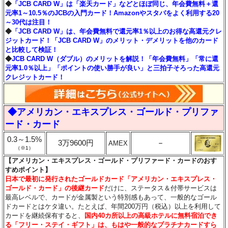
◆
「JCB CARD W」は「楽天カード」などとほぼ同じ、年会費無料＋還
元率1～10.5％のJCBの入門カード！Amazonやスタバをよく利用する20
～30代は注目！
◆
「JCB CARD W」は、年会費無料で還元率1％以上のお得な高還元クレ
ジットカード！「JCB CARD W」のメリット・デメリットを他のカード
と比較して検証！
◆
JCB CARD W（ダブル）のメリットを解説！「年会費無料」「常に還
元率1.0％以上」「ポイントの使い勝手が良い」と三拍子そろった高還元
クレジットカード！
◆アメリカン・エキスプレス・ゴールド・プリファ
ード・カード
0.3～1.5%
3万9600円
－
AMEX
（※1）
【アメリカン・エキスプレス・ゴールド・プリファード・カードのおす
すめポイント】
日本で最初に発行されたゴールドカード「アメリカン・エキスプレス・
ゴールド・カード」の後継カード
だけに、ステータス＆付帯サービスは
最高レベルで、カードが金属製という特別感もあって、一般的なゴール
ドカードとはケタ違い。たとえば、年間200万円（税込）以上を利用して
カードを継続保有すると、
国内40カ所以上の高級ホテルに無料宿泊でき
る「フリー・ステイ・ギフト」は、もはや一般的なプラチナカードすら