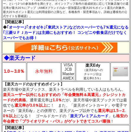
ー」という2つの参加条件を満たすと、ポイントアップ条件の達成状況に応じて対象店舗での還
元率が最大20％にアップ（AMEXブランドのみ一部加盟店が最大20％ポイント還元の対象外。
最大20％ポイント還元には利用金額の上限など、各種条件・留意事項あり。詳細は遷移先の公
式サイトを要確認）。
【関連記事】
◆
｢オーケー｣｢オオゼキ｣｢東武ストア｣などのスーパーでも7％還元になる
｢三菱ＵＦＪカード｣は主婦にもおすすめ！ コンビニや飲食店だけでなく
スーパーでもお得！
◆楽天カード
VISA
楽天Edy
JCB
（楽天Edyへの
1.0～3.0％
永年無料
Master
チャージ分は
AMEX
還元率0.5％）
【楽天カードのおすすめポイント】
楽天市場や楽天ブックス、楽天トラベルを利用している人はもちろん、
楽天ユーザー以外にもおすすめの「年会費無料＆高還元」クレジットカ
ードの代表格
。通常還元率は
1.0％
だが、楽天市場や楽天ブックスでは最
低でも
還元率が3.0％
以上
に！ また、「楽天ポイントカード」や電子マ
ネーの「楽天Edy」との併用で、楽天グループ以外でも
還元率は1.5～2.
0％以上
になる！ ゴールドカードの「
楽天プレミアムカード
」も
格安の
年会費で「プライオリティ・パス」がゲットできてコスパ最強
！
【関連記事】