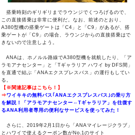
搭乗時刻のギリギリまでラウンジでくつろげるので、
この直接搭乗は非常に便利だ。なお、前述のとおり、
A380型機の搭乗ゲートは「C4」と「C9」があるが、搭
乗ゲートが「C9」の場合、ラウンジからの直接搭乗はで
きないので注意しよう。
ANAは、ホノルル路線でA380型機を就航したり、「ア
ラモアナセンター」と「Tギャラリア ハワイ by DFS間」
を直通で結ぶ「ANAエクスプレスバス」の運行もしてい
る。
【※関連記事はこちら！】
⇒
ワイキキの無料バス｢ANAエクスプレスバス｣の乗り方
を解説！「アラモアナセンター⇔Tギャラリア」を往復す
るANA利用者専用の便利なサービスを使ってみた！
さらに、2019年2月1日から「ANAマイレージクラブ」
とハワイで使えるクーポン数がNo.1のサイト