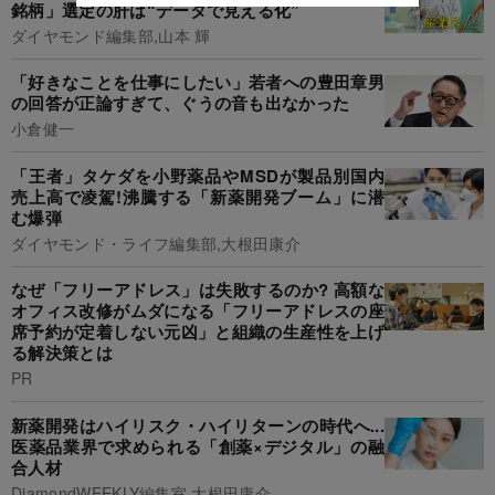
銘柄」選定の肝は“データで見える化”
ダイヤモンド編集部,山本 輝
「好きなことを仕事にしたい」若者への豊田章男
の回答が正論すぎて、ぐうの音も出なかった
小倉健一
「王者」タケダを小野薬品やMSDが製品別国内
売上高で凌駕!沸騰する「新薬開発ブーム」に潜
む爆弾
ダイヤモンド・ライフ編集部,大根田康介
なぜ「フリーアドレス」は失敗するのか? 高額な
オフィス改修がムダになる「フリーアドレスの座
席予約が定着しない元凶」と組織の生産性を上げ
る解決策とは
PR
新薬開発はハイリスク・ハイリターンの時代へ...
医薬品業界で求められる「創薬×デジタル」の融
合人材
DiamondWEEKLY編集室,大根田康介