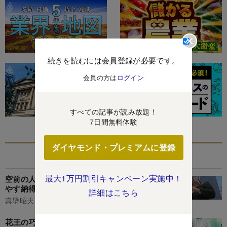
続きを読むには会員登録が必要です。
会員の方は
ログイン
すべての記事が読み放題！
7日間無料体験
ダイヤモンド・プレミアムに登録
あなたにおすすめ
最大1万円割引キャンペーン実施中！
空前の人手不足...なのに企業が「早期退職」を増
やす納得の理由
詳細はこちら
真壁昭夫
花王の巧みな産業医活用術、7年連続「健康経営