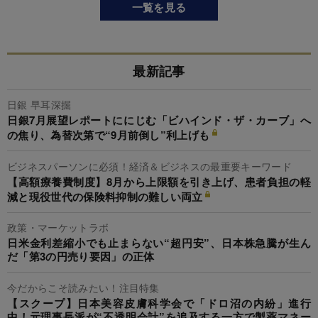
一覧を見る
最新記事
日銀 早耳深掘
日銀7月展望レポートににじむ「ビハインド・ザ・カーブ」へ
の焦り、為替次第で“9月前倒し”利上げも
ビジネスパーソンに必須！経済＆ビジネスの最重要キーワード
【高額療養費制度】8月から上限額を引き上げ、患者負担の軽
減と現役世代の保険料抑制の難しい両立
政策・マーケットラボ
日米金利差縮小でも止まらない“超円安”、日本株急騰が生ん
だ「第3の円売り要因」の正体
今だからこそ読みたい！注目特集
【スクープ】日本美容皮膚科学会で「ドロ沼の内紛」進行
中！元理事長派が“不透明会計”を追及する一方で製薬マネー