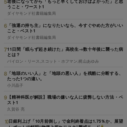
老後になってから「もっと早くしておけばよかった」と思
うこと・ワースト1
ダイヤモンド社書籍編集局
「強運の持ち主」になりたいなら、今すぐやめた方がいい
こと・ベスト1
ダイヤモンド社書籍編集局
11日間「眠らず起き続けた」高校生→数十年後に襲った病
とは？
バイロン・リース,スコット・ホフマン,梶山あゆみ
「地頭のいい人」と「地頭の悪い人」を残酷に分断する、
たった1つの違い。
小川晶子
【精神科医が解説】職場の嫌いな人に疲弊しない方法・ベ
スト1
久賀谷 亮
日銀利上げ「10月前倒し」で金利終着点は1.75％か、展望
レポートで鮮明“物価上振れリスク”警戒モ－ド