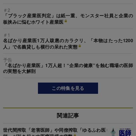
＃2
「ブラック産業医判定」は紙一重、モンスター社員と企業の
板挟みに悩むホワイト産業医
＃1
名ばかり産業医1万人跋扈のカラクリ、「本物はたった1200
人」で名義貸しも横行の呆れた実態
予告
「名ばかり産業医」1万人超！“企業の健康”を蝕む職場の医師
の実態を大解剖
この特集を見る
関連記事
世代間搾取「老害医師」や同僚搾取「ゆるふわ医