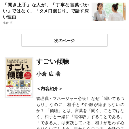
「聞き上手」な人が、「丁寧な言葉づか
い」ではなく、「タメ口混じり」で話す深
い理由
小倉 広
次のページ
すごい傾聴
小倉 広 著
＜内容紹介＞
管理職・マネージャー必読！ なぜ「聞いてるつ
もり」なのに、相手との距離が縮まらないの
か？ 「傾聴」とは、言葉を「聞く」ことではな
く、相手と一緒に「追体験」することである。
「できる人」は実践している、相手が思わず心
をひらいてしまう、目からウロコの「会話のス