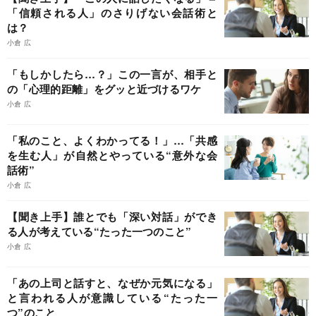
「信頼される人」のさりげない会話術と
は？
小倉 広
「もしかしたら…？」この一言が、相手と
の「心理的距離」をグッと近づけるワケ
小倉 広
「私のこと、よくわかってる！」…「共感
を生む人」が自然とやっている“意外な会
話術”
小倉 広
【聞き上手】誰とでも「深い対話」ができ
る人が考えている“たった一つのこと”
小倉 広
「あの上司と話すと、なぜか元気になる」
と言われる人が意識している“たった一
つ”のこと