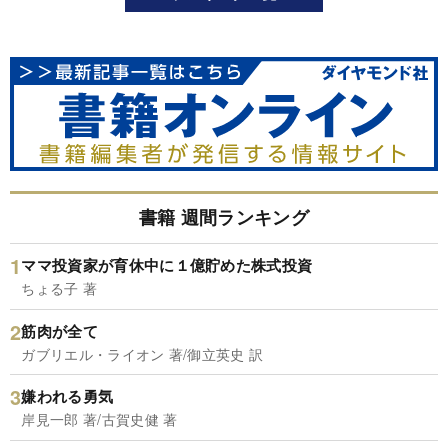
書籍 週間ランキング
ママ投資家が育休中に１億貯めた株式投資
ちょる子 著
筋肉が全て
ガブリエル・ライオン 著/御立英史 訳
嫌われる勇気
岸見一郎 著/古賀史健 著