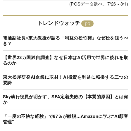
(POSデータ調べ、7/26～8/1)
トレンドウォッチ
電通副社長×東大教授が語る「利益の松竹梅」なぜ松を狙うべ
き？
【世界23カ国独自調査】なぜ日本はAI活用で世界に後れを取
るのか
東大松尾研発AI企業に取材！AI投資を利益に転換する三つの
要諦
Sky執行役員が明かす、SFA定着失敗の【本質的原因】とは何
か
「一度の不快な経験」で87％が離脱…Amazonに学ぶ“AI顧客
管理”