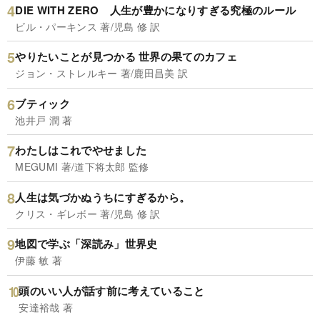
DIE WITH ZERO 人生が豊かになりすぎる究極のルール
ビル・パーキンス 著/児島 修 訳
やりたいことが見つかる 世界の果てのカフェ
ジョン・ストレルキー 著/鹿田昌美 訳
ブティック
池井戸 潤 著
わたしはこれでやせました
MEGUMI 著/道下将太郎 監修
人生は気づかぬうちにすぎるから。
クリス・ギレボー 著/児島 修 訳
地図で学ぶ「深読み」世界史
伊藤 敏 著
頭のいい人が話す前に考えていること
安達裕哉 著