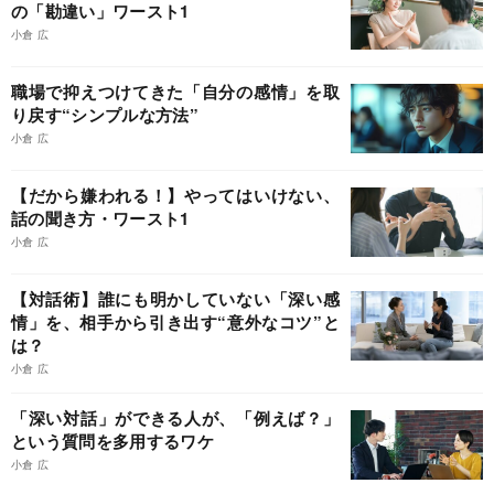
の「勘違い」ワースト1
小倉 広
職場で抑えつけてきた「自分の感情」を取
り戻す“シンプルな方法”
小倉 広
【だから嫌われる！】やってはいけない、
話の聞き方・ワースト1
小倉 広
【対話術】誰にも明かしていない「深い感
情」を、相手から引き出す“意外なコツ”と
は？
小倉 広
「深い対話」ができる人が、「例えば？」
という質問を多用するワケ
小倉 広