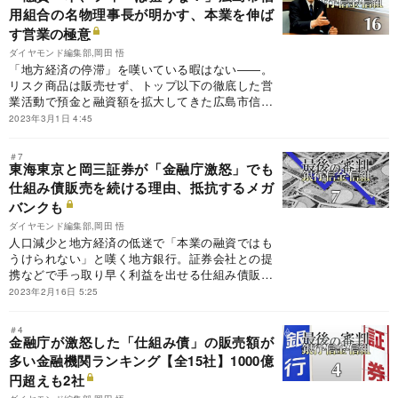
るのか――。その最前線に迫る。
用組合の名物理事長が明かす、本業を伸ば
す営業の極意
ダイヤモンド編集部,岡田 悟
「地方経済の停滞」を嘆いている暇はない――。
リスク商品は販売せず、トップ以下の徹底した営
業活動で預金と融資額を拡大してきた広島市信用
組合が、信用組合ランキング首位となった。多い
2023年3月1日 4:45
日は1日10件、顧客を訪問するという山本明弘理
事長に話を聞いた。
＃7
東海東京と岡三証券が「金融庁激怒」でも
仕組み債販売を続ける理由、抵抗するメガ
バンクも
ダイヤモンド編集部,岡田 悟
人口減少と地方経済の低迷で「本業の融資ではも
うけられない」と嘆く地方銀行。証券会社との提
携などで手っ取り早く利益を出せる仕組み債販売
に精を出してきたが、そのパイプは使いづらくな
2023年2月16日 5:25
った。とはいえ粘り強く販売を続ける金融機関も
あれば、ハイリスクな保険商品の販売にまい進す
＃4
る動きもある。
金融庁が激怒した「仕組み債」の販売額が
多い金融機関ランキング【全15社】1000億
円超えも2社