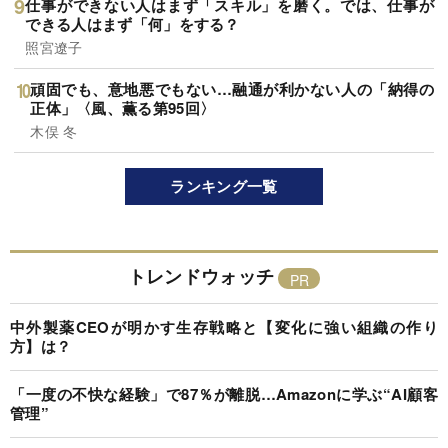
仕事ができない人はまず「スキル」を磨く。では、仕事が
できる人はまず「何」をする？
照宮遼子
頑固でも、意地悪でもない…融通が利かない人の「納得の
正体」〈風、薫る第95回〉
木俣 冬
ランキング一覧
トレンドウォッチ
中外製薬CEOが明かす生存戦略と【変化に強い組織の作り
方】は？
「一度の不快な経験」で87％が離脱…Amazonに学ぶ“AI顧客
管理”