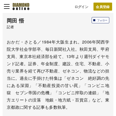
ログイン
岡田 悟
フォロー
記者
おかだ・さとる／1984年大阪生まれ。2006年関西学
院大学社会学部卒、毎日新聞社入社。秋田支局、甲府
支局、東京本社経済部を経て、13年より週刊ダイヤモ
ンド記者。証券、年金制度、建設、住宅、不動産、小
売り業界を経て再び不動産、ゼネコン、物流などの担
当に。過去に手掛けた特集は「ゼネコン 絶好調の先
にある深淵」「不動産投資の甘い罠」「コンビニ地
獄 セブン帝国の危機」「コンビニ搾取の連鎖」「地
方エリートの没落 地銀・地方紙・百貨店」など。東
京都政に関する記事も多数執筆。