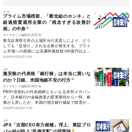
＃10
プライム市場残留、「断念組のホンネ」と
経過措置適用企業の「残念すぎる改善計
画」の中身
ダイヤモンド編集部,岡田 悟
東京証券取引所の上場区分の見直しにより、どう
しても「足切り」される企業が発生する。プライ
ム市場への残留には流通時価総額100億円以上な
どが条件だが、収益が低迷し、成長戦略を描きに
2023年5月30日 5:00
くい企業にとっては厳しい条件だ。時価総額が特
に低い残留企業の「改善計画」を検証するととも
＃9
に、スタンダード市場への移行を選んだ企業トッ
激安株の代表格「銀行株」は本当に買いな
プを直撃してホンネを聞いた。
のか？日銀、米国地銀不安の行方
ダイヤモンド編集部,岡田 悟
PBR1倍割れの代表銘柄ともいえる本邦メガバン
ク。日本銀行の金融政策の変更期待から一時、株
価が上昇したが、米国の地方銀行破綻で暗雲が垂
れ込める。元日銀審議委員による米国経済の解説
2023年5月29日 5:20
に基づき、今、買うべきか否かを検証した。
＃5
JPX「次期CEO有力候補」浮上、東証プロ
パー組が狙う“民僚支配”の現実味