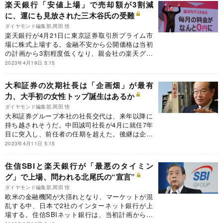
楽天銀行「安値上場」で売却額が3割減
切った。
に、運にも見放された三木谷氏の受難
ダイヤモンド編集部,岡田 悟
楽天銀行が4月21日に東京証券取引所プライム市
場に株式上場する。金融不安から公開価格は当初
の計画から3割程度低くなり、親会社の楽天グル
ープはまさに最悪のタイミングで株式を手放すこ
2023年4月19日 5:15
ととなった。
大和証券の次期社長は「企画畑」が最有
力、大手初の女性トップ誕生はあるか
ダイヤモンド編集部,岡田 悟
大和証券グループ本社の社長交代は、来年以降に
持ち越されそうだ。中田誠司社長が4月に就任7年
目に突入し、前任者の任期を超えた。後継は企画
部門出身者が有力視されるが、大手金融機関でも
2023年4月11日 5:15
群を抜く女性登用が同社の売りでもある。大手初
の女性トップ就任は実現するのだろうか。
住信SBIと楽天銀行が「最悪のタイミン
グ」で上場、問われる北尾氏の“宣言”
ダイヤモンド編集部,岡田 悟
欧米の金融機関が大揺れとなり、マーケットが混
乱する中、日本で2社のインターネット銀行が上
場する。住信SBIネット銀行は、当初計画から大