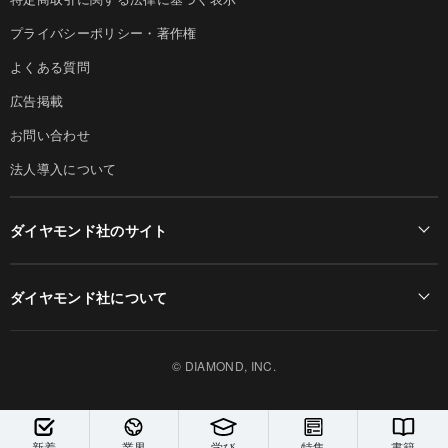
プライバシーポリシー・著作権
よくある質問
広告掲載
お問い合わせ
法人導入について
ダイヤモンド社のサイト
Diamond Online(English)
ダイヤモンド社について
週刊ダイヤモンド
ダイヤモンド社TOP
DIAMONDハーバード・ビジネス・レビュー
© DIAMOND, INC.
会社概要
ダイヤモンドZAi（デジタル版）
採用情報
書籍オンライン
新着
業界
学び
特集
書籍