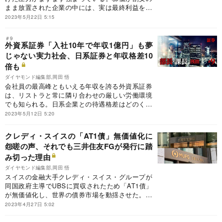
まま放置された企業の中には、実は最終利益をし
っかりと計上し、自己資本比率が高いなど財務と
2023年5月22日 5:15
業績が堅調であるにもかかわらず、株主還元を行
ってこなかった企業がある。一定の条件で159社
＃9
を抽出し、「還元期待度」でランキングした。
外資系証券「入社10年で年収1億円」も夢
じゃない実力社会、日系証券と年収格差10
倍も
ダイヤモンド編集部,岡田 悟
会社員の最高峰ともいえる年収を誇る外資系証券
は、リストラと常に隣り合わせの厳しい労働環境
でも知られる。日系企業との待遇格差はどのくら
いなのか。
2023年5月12日 5:20
クレディ・スイスの「AT1債」無価値化に
怨嗟の声、それでも三井住友FGが発行に踏
み切った理由
ダイヤモンド編集部,岡田 悟
スイスの金融大手クレディ・スイス・グループが
同国政府主導でUBSに買収されたため「AT1債」
が無価値化し、世界の債券市場を動揺させた。国
内でも1400億円が販売され、著名人を含む投資家
2023年4月27日 5:02
から怨嗟の声が上がる。そんな中、三井住友フィ
ナンシャルグループは自社のAT1債の発行に踏み