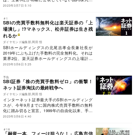
売買手数料率を独自に推計。さらに収益に占める
2023年3月7日 5:10
手数料依存度を可視化し、その金額を営業利益と
比較した。SBI以外の各社が無料化に追随した場
＃1
合の影響度を解明する。
SBIの売買手数料無料化は楽天証券の「上
場潰し」!?マネックス、松井証券は生き残
れるか
ダイヤモンド編集部,岡田 悟
SBIホールディングスの北尾吉孝会長兼社長が
2019年にぶち上げた手数料の完全無料化。それは
業界2位、楽天証券ホールディングスの上場計画
にも直撃する。マネックスグループや松井証券ら
2023年3月6日 5:25
への影響度も計り知れない。果たして生き残りは
可能なのか。
予告
SBI証券「株の売買手数料ゼロ」の衝撃！
ネット証券淘汰の最終戦争へ
ダイヤモンド編集部,岡田 悟
インターネット証券最大手のSBIホールディング
スが、今年9月までに国内株式売買手数料の無料
化に踏み切ると宣言。1999年の自由化以来、手数
料の値下げ競争を繰り広げてきた業界において、
2023年3月6日 4:40
いわばSBIが仕掛ける“最終戦争”だ。国内初の完全
無料化は、SBIがもくろむ業界再編のトリガーと
＃16
なり得るのか。そしてライバル各社に対抗策はあ
「融資一本、フィーは狙うな！」広島市信