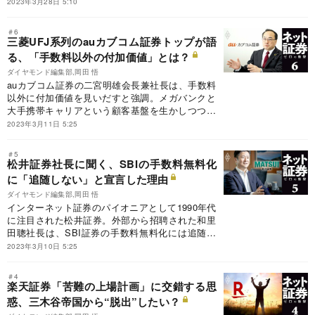
きく下げて株価の売り出し価格を決定。片や楽天
2023年3月28日 5:10
銀行は、親会社の「金策」のため強気の価格を見
込む。
＃6
三菱UFJ系列のauカブコム証券トップが語
る、「手数料以外の付加価値」とは？
ダイヤモンド編集部,岡田 悟
auカブコム証券の二宮明雄会長兼社長は、手数料
以外に付加価値を見いだすと強調。メガバンクと
大手携帯キャリアという顧客基盤を生かしつつ、
システム強化で規模拡大を狙う。
2023年3月11日 5:25
＃5
松井証券社長に聞く、SBIの手数料無料化
に「追随しない」と宣言した理由
ダイヤモンド編集部,岡田 悟
インターネット証券のパイオニアとして1990年代
に注目された松井証券。外部から招聘された和里
田聰社長は、SBI証券の手数料無料化には追随し
ないと宣言。外国為替証拠金取引（FX）の強化な
2023年3月10日 5:25
ど多角化を加速させる。その狙いと成否に迫る。
＃4
楽天証券「苦難の上場計画」に交錯する思
惑、三木谷帝国から“脱出”したい？