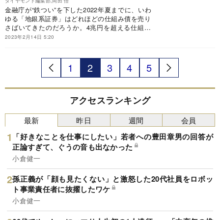
ダイヤモンド編集部,岡田 悟
金融庁が“鉄つい”を下した2022年夏までに、いわ
ゆる「地銀系証券」はどれほどの仕組み債を売り
さばいてきたのだろうか。4兆円を超える仕組み
債市場のうち、3割を占めるとされる公募仕組み
2023年2月14日 5:20
債の金融機関別ランキングを作成すると、販売額
1000億円超えとみられる地銀系証券が2社あっ
た。
1
2
3
4
5
アクセスランキング
最新
昨日
週間
会員
「好きなことを仕事にしたい」若者への豊田章男の回答が
正論すぎて、ぐうの音も出なかった
小倉健一
孫正義が「顔も見たくない」と激怒した20代社員をロボッ
ト事業責任者に抜擢したワケ
小倉健一