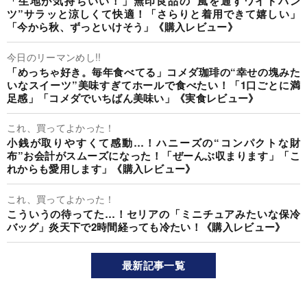
「生地が気持ちいい！」無印良品の“風を通すワイドパン
ツ”サラッと涼しくて快適！「さらりと着用できて嬉しい」
「今から秋、ずっといけそう」《購入レビュー》
今日のリーマンめし!!
「めっちゃ好き。毎年食べてる」コメダ珈琲の“幸せの塊みた
いなスイーツ”美味すぎてホールで食べたい！「1口ごとに満
足感」「コメダでいちばん美味い」《実食レビュー》
これ、買ってよかった！
小銭が取りやすくて感動…！ハニーズの“コンパクトな財
布”お会計がスムーズになった！「ぜーんぶ収まります」「こ
れからも愛用します」《購入レビュー》
これ、買ってよかった！
こういうの待ってた…！セリアの「ミニチュアみたいな保冷
バッグ」炎天下で2時間経っても冷たい！《購入レビュー》
最新記事一覧