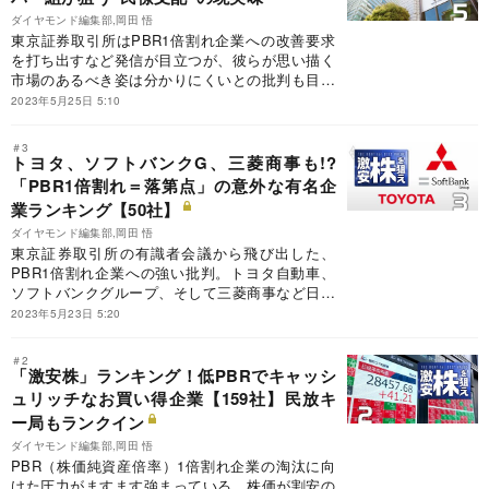
ダイヤモンド編集部,岡田 悟
東京証券取引所はPBR1倍割れ企業への改善要求
を打ち出すなど発信が目立つが、彼らが思い描く
市場のあるべき姿は分かりにくいとの批判も目立
つ。親会社の日本取引所グループ（JPX）トップ
2023年5月25日 5:10
は長年、民間の大手証券出身者が占めたが、傘下
の東証、大阪取引所のトップは東証出身のプロパ
＃3
ー幹部だ。彼らはJPXのトップ就任が有力視され
トヨタ、ソフトバンクG、三菱商事も!?
るが、“民僚”ともいわれる官僚的な企業体質で、
「PBR1倍割れ＝落第点」の意外な有名企
改革の後退を懸念する声がある。
業ランキング【50社】
ダイヤモンド編集部,岡田 悟
東京証券取引所の有識者会議から飛び出した、
PBR1倍割れ企業への強い批判。トヨタ自動車、
ソフトバンクグループ、そして三菱商事など日本
を代表する企業が続々と自社株買いなどの株主還
2023年5月23日 5:20
元策強化を打ち出した。トヨタやメガバンク、大
手商社を長年苦しめてきた「割安」という課題は
＃2
一掃されるのか。PBRを単純な目標と見なす姿勢
「激安株」ランキング！低PBRでキャッシ
を戒める声も含めて、今後のニッポンの株式市場
ュリッチなお買い得企業【159社】民放キ
を占う。
ー局もランクイン
ダイヤモンド編集部,岡田 悟
PBR（株価純資産倍率）1倍割れ企業の淘汰に向
けた圧力がますます強まっている。株価が割安の