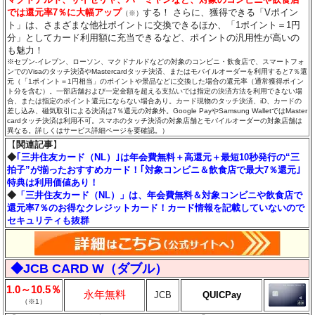
では還元率7％に大幅アップ
する！ さらに、獲得できる「Vポイン
（※）
ト」は、さまざまな他社ポイントに交換できるほか、「1ポイント＝1円
分」としてカード利用額に充当できるなど、ポイントの汎用性が高いの
も魅力！
※セブン‐イレブン、ローソン、マクドナルドなどの対象のコンビニ・飲食店で、スマートフォ
ンでのVisaのタッチ決済やMastercardタッチ決済、またはモバイルオーダーを利用すると7％還
元（「1ポイント＝1円相当」のポイントや景品などに交換した場合の還元率（通常獲得ポイン
ト分を含む）。一部店舗および一定金額を超える支払いでは指定の決済方法を利用できない場
合、または指定のポイント還元にならない場合あり。カード現物のタッチ決済、iD、カードの
差し込み、磁気取引による決済は7％還元の対象外。Google PayやSamsung WalletではMaster
cardタッチ決済は利用不可。スマホのタッチ決済の対象店舗とモバイルオーダーの対象店舗は
異なる。詳しくはサービス詳細ページを要確認。）
【
関連記事
】
◆
｢三井住友カード（NL）｣は年会費無料＋高還元＋最短10秒発行の“三
拍子”が揃ったおすすめカード！｢対象コンビニ＆飲食店で最大7％還元｣
特典は利用価値あり！
◆
「三井住友カード（NL）」は、年会費無料＆対象コンビニや飲食店で
還元率7％のお得なクレジットカード！カード情報を記載していないので
セキュリティも抜群
◆JCB CARD W（ダブル）
1.0～10.5％
永年無料
JCB
QUICPay
（※1）