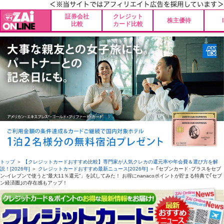
証券会社
クレジット
株主優待
比較
カード比較
トップ
＞
【クレジットカードおすすめ比較】専門家が人気クレカの還元率や年会費＆選び方を解
説！[2026年]
＞
クレジットカードおすすめ最新ニュース[2026年]
＞ ｢セブンカード･プラスをセブ
ン‐イレブンで使うと“最大11％還元”」を試してみた！ お得にnanacoポイントが貯まる特典で｢セブ
ン経済圏｣の存在感もアップ！