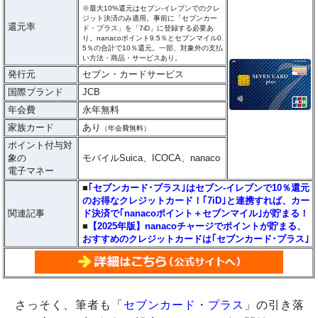
※最大10%還元はセブン‐イレブンでのクレ
ジット決済のみ適用。事前に「セブンカー
還元率
ド・プラス」を「7iD」に登録する必要あ
り。nanacoポイント9.5％とセブンマイル0.
5％の合計で10％還元。一部、対象外の支払
い方法・商品・サービスあり。
発行元
セブン・カードサービス
国際ブランド
JCB
年会費
永年無料
家族カード
あり
（年会費無料）
ポイント付与対
象の
モバイルSuica、ICOCA、nanaco
電子マネー
■
｢セブンカード･プラス｣はセブン‐イレブンで10％還元
のお得なクレジットカード！｢7iD｣と連携すれば、カー
関連記事
ド決済で｢nanacoポイント＋セブンマイル｣が貯まる！
■
【2025年版】nanacoチャージでポイントが貯まる、
おすすめのクレジットカードは｢セブンカード･プラス｣
さっそく、筆者も「
セブンカード・プラス
」の引き落