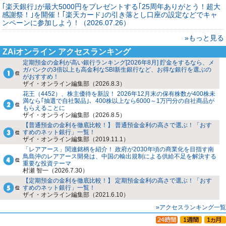
｢楽天銀行｣が最大5000円をプレゼントする｢25周年ありがとう！超大
感謝祭！｣を開催！｢楽天カード｣の引き落とし口座の設定などでキャ
ンペーンに参加しよう！（2026.07.26）
»もっと見る
ZAiオンライン アクセスランキング
定期預金の金利が高い銀行ランキング[2026年8月] 貯金をするなら、メ
ガバンクの3倍以上も高金利なSBI新生銀行など、お得な銀行を選ぶの
がおすすめ！
ザイ・オンライン編集部（2026.8.3）
花王（4452）、株主優待を新設！ 2026年12月末の保有株数が400株未
満なら｢抽選で自社製品｣、400株以上なら6000～1万円分の自社商品が
もらえることに
ザイ・オンライン編集部（2026.8.5）
【普通預金の金利を徹底比較！】 普通預金金利の高さで選ぶ！「おす
すめのネット銀行」一覧！
ザイ・オンライン編集部（2019.11.1）
「レアアース」関連銘柄を紹介！ 政府が2030年頃の商業化を目指す南
鳥島沖のレアアース開発は、中国の輸出規制による供給不足を解決する
重要な投資テーマ
村瀬 智一（2026.7.30）
【定期預金の金利を徹底比較！】 定期預金金利の高さで選ぶ！「おす
すめのネット銀行」一覧！
ザイ・オンライン編集部（2021.6.10）
»アクセスランキング一覧