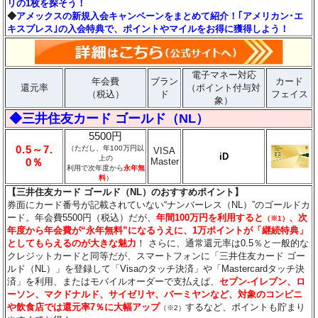
リの1枚を探そう！
◆
アメックスの新規入会キャンペーンをまとめて紹介！｢アメリカン･エ
キスプレス｣の入会特典で、ポイントやマイルをお得に獲得しよう！
電子マネー対応
年会費
ブラン
カード
還元率
（ポイント付与対
（税込）
ド
フェイス
象）
◆三井住友カード ゴールド（NL）
5500円
0.5～7.
（ただし、年100万円以
VISA
iD
上の
Master
0％
利用で次年度から
永年無
料
）
【三井住友カード ゴールド（NL）のおすすめポイント】
券面にカード番号が記載されていない“ナンバーレス（NL）”のゴールドカ
ード。年会費5500円（税込）だが、
年間100万円を利用すると
、次
（※1）
年度から年会費が“永年無料”になるうえに、1万ポイントが「継続特典」
としてもらえるのが大きな魅力
！ さらに、通常還元率は0.5％と一般的な
クレジットカードと同等だが、スマートフォンに「三井住友カード ゴー
ルド（NL）」を登録して「Visaのタッチ決済」や「Mastercardタッチ決
済」を利用、またはモバイルオーダーで支払えば、
セブン‐イレブン、ロ
ーソン、マクドナルド、サイゼリヤ、バーミヤンなど、対象のコンビニ
や飲食店では還元率7％に大幅アップ
するなど、ポイントも貯まり
（※2）