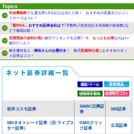
Topics
年会費無料
でも還元率1.0％以上は当たり前！ おすすめの高還元クレジッ
トカードはコレ！
「新NISA」
おすすめ証券会社は？
｢手数料｣｢投資信託＆米国株の取扱数｣な
どで徹底比較！
定期預金の金利が高い
銀行ランキングを公開！ 今、
もっともお得
なのは○○
銀行だった！
株主優待名人・
桐谷さんのお墨付き
！ 株式
投資初心者
におすすめのネッ
ト証券はココ！
SMBC日興証
岩井コスモ証券
SBI証券
券
SBIネオトレード証券（旧:ライブス
GMOクリッ
立花証券
ター証券）
ク証券