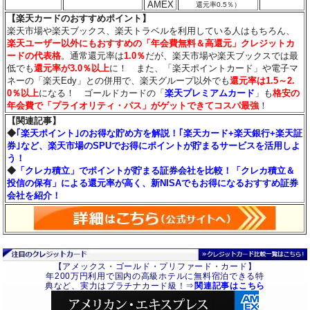
AMEX
還元率0.5％）
【楽天カードのおすすめポイント】
楽天市場や楽天ブックス、楽天トラベルを利用している人はもちろん、
楽天ユーザー以外にもおすすめの「年会費無料＆高還元」クレジットカ
ードの代表格
。通常還元率は
1.0％
だが、楽天市場や楽天ブックスでは最
低でも
還元率が3.0％
以上
に！ また、「楽天ポイントカード」や電子マ
ネーの「楽天Edy」との併用で、楽天グループ以外でも
還元率は1.5～2.
0％以上
になる！ ゴールドカードの「
楽天プレミアムカード
」も
格安の
年会費で「プライオリティ・パス」がゲットできてコスパ最強
！
【関連記事】
◆
｢楽天ポイント｣のお得な貯め方を解説！｢楽天カード+楽天銀行+楽天証
券｣など、楽天市場のSPUでお得にポイントが貯まるサービスを活用しよ
う！
◆
「クレカ積立」でポイントが貯まる証券会社を比較！「クレカ積立＆
投信の保有」による還元率が高く、新NISAでもお得になるおすすめ証券
会社を紹介！
【アメックス・ゴールド・プリファード・カード】
年200万円利用で国内の高級ホテルに無料宿泊できる特
典など、実力はプラチナカード級！⇒
関連記事はこちら