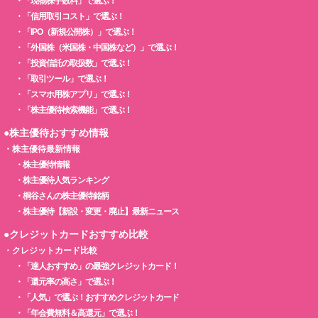
・
「現物株手数料」で選ぶ！
・
「信用取引コスト」で選ぶ！
・
「IPO（新規公開株）」で選ぶ！
・
「外国株（米国株・中国株など）」で選ぶ！
・
「投資信託の取扱数」で選ぶ！
・
「取引ツール」で選ぶ！
・
「スマホ用株アプリ」で選ぶ！
・
「株主優待検索機能」で選ぶ！
●株主優待おすすめ情報
・
株主優待最新情報
・
株主優待情報
・
株主優待人気ランキング
・
桐谷さんの株主優待銘柄
・
株主優待【新設・変更・廃止】最新ニュース
●クレジットカードおすすめ比較
・
クレジットカード比較
・
「達人おすすめ」の最強クレジットカード！
・
「還元率の高さ」で選ぶ！
・
「人気」で選ぶ！おすすめクレジットカード
・
「年会費無料＆高還元」で選ぶ！