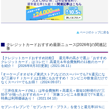
「JCB CARD W」は年会費無料で、
通常還元率1％超！⇒
関連記事はこちら
ページのトップに戻る
クレジットカードおすすめ最新ニュース[2026年]の関連記
事
【クレジットカードおすすめ比較】 還元率の高さで選ぶ「おすすめ
クレジットカード」はコレだ！ 高還元＆年会費無料の11枚のカード
を紹介！ [2026年8月3日更新]（2021.06.11）
｢オーケー｣｢オオゼキ｣｢東武ストア｣などのスーパーでも7％還元にな
る｢三菱ＵＦＪカード｣は主婦にもおすすめ！ コンビニや飲食店だけで
なくスーパーでもお得！（2024.09.07）
「三井住友カード(NL)」は年会費無料＋高還元＋最短10秒発行の“三
拍子”が揃ったおすすめカード！「対象コンビニ＆飲食店で7％還元」
特典は利用価値あり！（2021.04.10）
セブン‐イレブンで「セブンカード・プラス」を使うと還元率10％に