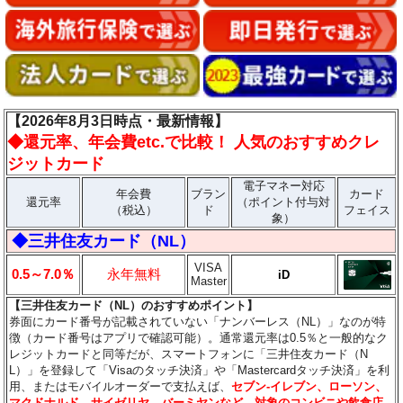
【2026年8月3日時点・最新情報】
◆
還元率、年会費etc.で比較！ 人気のおすすめクレ
ジットカード
電子マネー対応
年会費
ブラン
カード
還元率
（ポイント付与対
（税込）
ド
フェイス
象）
◆三井住友カード（NL）
VISA
0.5～7.0％
永年無料
iD
Master
【三井住友カード（NL）のおすすめポイント】
券面にカード番号が記載されていない「ナンバーレス（NL）」なのが特
徴（カード番号はアプリで確認可能）。通常還元率は0.5％と一般的なク
レジットカードと同等だが、スマートフォンに「三井住友カード（N
L）」を登録して「Visaのタッチ決済」や「Mastercardタッチ決済」を利
用、またはモバイルオーダーで支払えば、
セブン‐イレブン、ローソン、
マクドナルド、サイゼリヤ、バーミヤンなど、対象のコンビニや飲食店