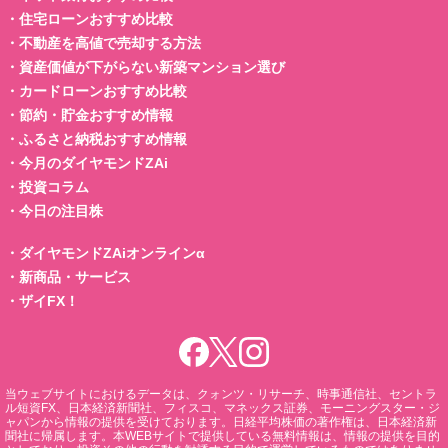
・
住宅ローンおすすめ比較
・
不動産を高値で売却する方法
・
資産価値が下がらない新築マンション選び
・
カードローンおすすめ比較
・
節約・貯金おすすめ情報
・
ふるさと納税おすすめ情報
・
今月のダイヤモンドZAi
・
投資コラム
・
今日の注目株
・
ダイヤモンドZAiオンラインα
・
新商品・サービス
・
ザイFX！
当ウェブサイトにおけるデータは、クォンツ・リサーチ、時事通信社、セントラ
ル短資FX、日本経済新聞社、フィスコ、マネックス証券、モーニングスター・ジ
ャパンから情報の提供を受けております。日経平均株価の著作権は、日本経済新
聞社に帰属します。本WEBサイトで提供している無料情報は、情報の提供を目的