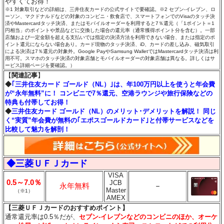
やすくてお得！
※1 対象取引などの詳細は、三井住友カードの公式サイトで要確認。※2 セブン‐イレブン、ロ
ーソン、マクドナルドなどの対象のコンビニ・飲食店で、スマートフォンでのVisaのタッチ決
済やMastercardタッチ決済、またはモバイルオーダーを利用すると7％還元（「1ポイント＝1
円相当」のポイントや景品などに交換した場合の還元率（通常獲得ポイント分を含む）。一部
店舗および一定金額を超える支払いでは指定の決済方法を利用できない場合、または指定のポ
イント還元にならない場合あり。カード現物のタッチ決済、iD、カードの差し込み、磁気取引
による決済は7％還元の対象外。Google PayやSamsung WalletではMastercardタッチ決済は利
用不可。スマホのタッチ決済の対象店舗とモバイルオーダーの対象店舗は異なる。詳しくはサ
ービス詳細ページを要確認。）
【
関連記事
】
◆
｢三井住友カード ゴールド（NL）｣は、年100万円以上を使うと年会費
が“永年無料”に！ コンビニで7％還元、空港ラウンジや旅行保険などの
特典も付帯してお得！
◆
三井住友カード ゴールド（NL）のメリット･デメリットを解説！ 同じ
く“実質”年会費が無料の｢エポスゴールドカード｣と付帯サービスなどを
比較して魅力を解剖！
◆三菱ＵＦＪカード
VISA
0.5～7.0％
JCB
永年無料
－
Master
（※1）
AMEX
【三菱ＵＦＪカードのおすすめポイント】
通常還元率は0.5％だが、
セブン‐イレブンなどのコンビニのほか、オーケ