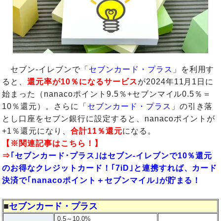
セブン-イレブンで「
セブンカード・プラス
」を利用す
ると、
還元率が10％になるサービス
が2024年11月1日に
始まった（nanacoポイント9.5％+セブンマイル0.5％＝
10％還元）。さらに「
セブンカード・プラス
」の引き落
とし口座をセブン銀行に設定すると、nanacoポイントが
+1％還元になり、
合計11％還元
になる。
【※関連記事はこちら！】
⇒
｢セブンカード･プラス｣はセブン‐イレブンで10％還元
のお得なクレジットカード！｢7iD｣と連携すれば、カード
決済で｢nanacoポイント＋セブンマイル｣が貯まる！
■
セブンカード・プラス
0.5～10.0%