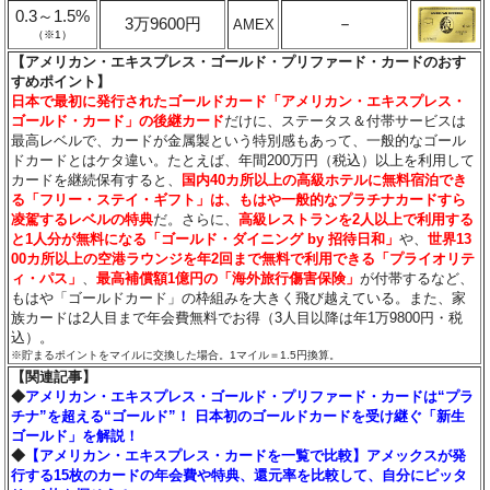
0.3～1.5%
3万9600円
－
AMEX
（※1）
【アメリカン・エキスプレス・ゴールド・プリファード・カードのおす
すめポイント】
日本で最初に発行されたゴールドカード「アメリカン・エキスプレス・
ゴールド・カード」の後継カード
だけに、ステータス＆付帯サービスは
最高レベルで、カードが金属製という特別感もあって、一般的なゴール
ドカードとはケタ違い。たとえば、年間200万円（税込）以上を利用して
カードを継続保有すると、
国内40カ所以上の高級ホテルに無料宿泊でき
る「フリー・ステイ・ギフト」は、もはや一般的なプラチナカードすら
凌駕するレベルの特典
だ。さらに、
高級レストランを2人以上で利用する
と1人分が無料になる「ゴールド・ダイニング by 招待日和」
や、
世界13
00カ所以上の空港ラウンジを年2回まで無料で利用できる「プライオリテ
ィ・パス」
、
最高補償額1億円の「海外旅行傷害保険」
が付帯するなど、
もはや「ゴールドカード」の枠組みを大きく飛び越えている。また、家
族カードは2人目まで年会費無料でお得（3人目以降は年1万9800円・税
込）。
※貯まるポイントをマイルに交換した場合。1マイル＝1.5円換算。
【関連記事】
◆
アメリカン・エキスプレス・ゴールド・プリファード・カードは“プラ
チナ”を超える“ゴールド”！ 日本初のゴールドカードを受け継ぐ「新生
ゴールド」を解説！
◆
【アメリカン・エキスプレス・カードを一覧で比較】アメックスが発
行する15枚のカードの年会費や特典、還元率を比較して、自分にピッタ