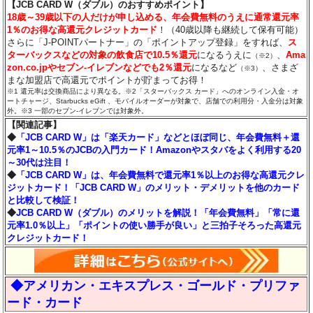
【JCB CARD W（ダブル）のおすすめポイント】
18歳～39歳以下の人だけが申し込める、年会費無料のうえに通常還元率
1％のお得な高還元クレジットカード
！（40歳以降も継続して保有可能）
さらに「J-POINTパートナー」の「ポイントアップ登録」をすれば、
ス
ターバックスなどの対象の飲食店で10.5％還元
になるうえに
、
Ama
（※2）
zon.co.jpやセブン‐イレブンなどでも2％還元
になるなど
、さまざ
（※3）
まな加盟店で高還元でポイントが貯まってお得！
※1 還元率は交換商品により異なる。※2「スターバックス カード」へのオンライン入金・オ
ートチャージ、Starbucks eGift 、モバイルオーダーが対象で、店舗での利用分・入金分は対象
外。※3 一部のセブン‐イレブンでは対象外。
【関連記事】
◆
「JCB CARD W」は「楽天カード」などとほぼ同じ、年会費無料＋還
元率1～10.5％のJCBの入門カード！Amazonやスタバをよく利用する20
～30代は注目！
◆
「JCB CARD W」は、年会費無料で還元率1％以上のお得な高還元クレ
ジットカード！「JCB CARD W」のメリット・デメリットを他のカード
と比較して検証！
◆
JCB CARD W（ダブル）のメリットを解説！「年会費無料」「常に還
元率1.0％以上」「ポイントの使い勝手が良い」と三拍子そろった高還元
クレジットカード！
◆アメリカン・エキスプレス・ゴールド・プリファ
ード・カード