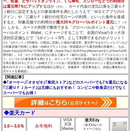
ー、松屋、ピザハットオンライン、くら寿司、スシローなどでの利用分
は還元率7％にアップ
するほか
、カード代金の支払口座を三菱ＵＦ
（※1）
Ｊ銀行に設定するなどの参加条件を満たしたうえで「ＭＤＣアプリのロ
グイン」や「三菱ＵＦＪ銀行の住宅ローンの利用」といった条件を達成
すると、対象店舗での利用分が
最大20％グローバルポイント還元
に！
（※
しかも、カードの利用で獲得できる「グローバルポイント」は「グロ
2）
ーバルポイント Wallet」にチャージすることで、全国のVisaのタッチ決
済対応店舗などで「1ポイント＝5円」として利用できるのがメリット！
※1「1ポイント＝5円相当」の商品に交換した場合の還元率。還元率7％はセブン‐イレブンなど
の対象店舗で利用した場合（AMEXブランドのみ一部加盟店が7％還元特典の対象外）。なお、
Apple PayはQUICPayでの利用が対象（Apple PayとQUICPayはMastercardまたはVisaのみ利
用可能）。※2「カード代金の支払口座を三菱ＵＦＪ銀行に設定」「ＭＤＣアプリからエントリ
ー」という2つの参加条件を満たすと、ポイントアップ条件の達成状況に応じて対象店舗での還
元率が最大20％にアップ（AMEXブランドのみ一部加盟店が最大20％ポイント還元の対象外。
最大20％ポイント還元には利用金額の上限など、各種条件・留意事項あり。詳細は遷移先の公
式サイトを要確認）。
【関連記事】
◆
｢オーケー｣｢オオゼキ｣｢東武ストア｣などのスーパーでも7％還元になる
｢三菱ＵＦＪカード｣は主婦にもおすすめ！ コンビニや飲食店だけでなく
スーパーでもお得！
◆楽天カード
VISA
楽天Edy
JCB
（楽天Edyへの
1.0～3.0％
永年無料
Master
チャージ分は