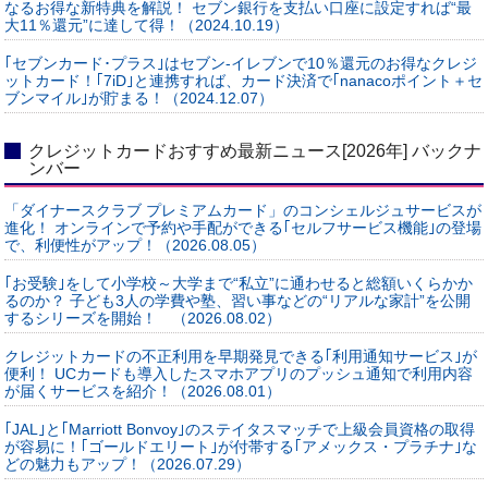
なるお得な新特典を解説！ セブン銀行を支払い口座に設定すれば“最
大11％還元”に達して得！（2024.10.19）
｢セブンカード･プラス｣はセブン‐イレブンで10％還元のお得なクレジ
ットカード！｢7iD｣と連携すれば、カード決済で｢nanacoポイント＋セ
ブンマイル｣が貯まる！（2024.12.07）
クレジットカードおすすめ最新ニュース[2026年] バックナ
ンバー
「ダイナースクラブ プレミアムカード」のコンシェルジュサービスが
進化！ オンラインで予約や手配ができる｢セルフサービス機能｣の登場
で、利便性がアップ！（2026.08.05）
｢お受験｣をして小学校～大学まで“私立”に通わせると総額いくらかか
るのか？ 子ども3人の学費や塾、習い事などの“リアルな家計”を公開
するシリーズを開始！ （2026.08.02）
クレジットカードの不正利用を早期発見できる｢利用通知サービス｣が
便利！ UCカードも導入したスマホアプリのプッシュ通知で利用内容
が届くサービスを紹介！（2026.08.01）
｢JAL｣と｢Marriott Bonvoy｣のステイタスマッチで上級会員資格の取得
が容易に！｢ゴールドエリート｣が付帯する｢アメックス・プラチナ｣な
どの魅力もアップ！（2026.07.29）