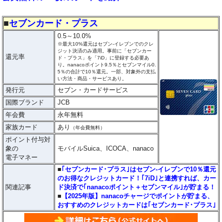
■
セブンカード・プラス
0.5～10.0%
※最大10%還元はセブン‐イレブンでのクレ
ジット決済のみ適用。事前に「セブンカー
還元率
ド・プラス」を「7iD」に登録する必要あ
り。nanacoポイント9.5％とセブンマイル0.
5％の合計で10％還元。一部、対象外の支払
い方法・商品・サービスあり。
発行元
セブン・カードサービス
国際ブランド
JCB
年会費
永年無料
家族カード
あり
（年会費無料）
ポイント付与対
象の
モバイルSuica、ICOCA、nanaco
電子マネー
■
｢セブンカード･プラス｣はセブン‐イレブンで10％還元
のお得なクレジットカード！｢7iD｣と連携すれば、カー
関連記事
ド決済で｢nanacoポイント＋セブンマイル｣が貯まる！
■
【2025年版】nanacoチャージでポイントが貯まる、
おすすめのクレジットカードは｢セブンカード･プラス｣