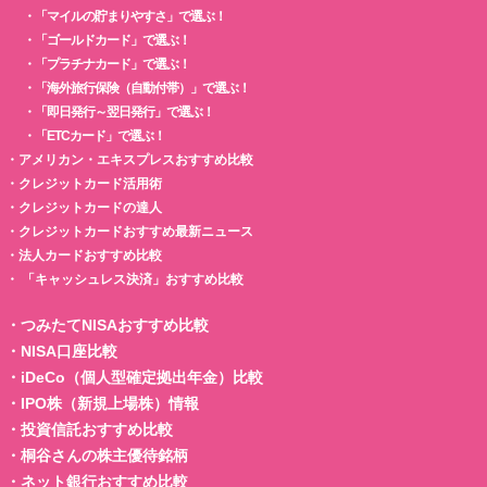
・
「マイルの貯まりやすさ」で選ぶ！
・
「ゴールドカード」で選ぶ！
・
「プラチナカード」で選ぶ！
・
「海外旅行保険（自動付帯）」で選ぶ！
・
「即日発行～翌日発行」で選ぶ！
・
「ETCカード」で選ぶ！
・
アメリカン・エキスプレスおすすめ比較
・
クレジットカード活用術
・
クレジットカードの達人
・
クレジットカードおすすめ最新ニュース
・
法人カードおすすめ比較
・
「キャッシュレス決済」おすすめ比較
・
つみたてNISAおすすめ比較
・
NISA口座比較
・
iDeCo（個人型確定拠出年金）比較
・
IPO株（新規上場株）情報
・
投資信託おすすめ比較
・
桐谷さんの株主優待銘柄
・
ネット銀行おすすめ比較