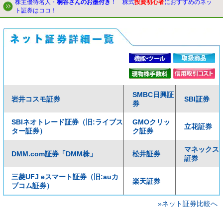
株主優待名人・
桐谷さんのお墨付き
！ 株式
投資初心者
におすすめのネッ
ト証券はココ！
SMBC日興証
岩井コスモ証券
SBI証券
券
SBIネオトレード証券（旧:ライブス
GMOクリッ
立花証券
ター証券）
ク証券
マネックス
DMM.com証券「DMM株」
松井証券
証券
三菱UFJ eスマート証券（旧:auカ
楽天証券
ブコム証券）
»ネット証券比較へ