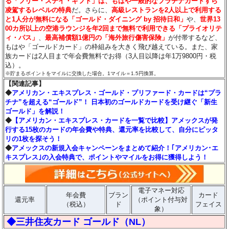
る「フリー・ステイ・ギフト」は、もはや一般的なプラチナカードすら
凌駕するレベルの特典
だ。さらに、
高級レストランを2人以上で利用する
と1人分が無料になる「ゴールド・ダイニング by 招待日和」
や、
世界13
00カ所以上の空港ラウンジを年2回まで無料で利用できる「プライオリテ
ィ・パス」
、
最高補償額1億円の「海外旅行傷害保険」
が付帯するなど、
もはや「ゴールドカード」の枠組みを大きく飛び越えている。また、家
族カードは2人目まで年会費無料でお得（3人目以降は年1万9800円・税
込）。
※貯まるポイントをマイルに交換した場合。1マイル＝1.5円換算。
【関連記事】
◆
アメリカン・エキスプレス・ゴールド・プリファード・カードは“プラ
チナ”を超える“ゴールド”！ 日本初のゴールドカードを受け継ぐ「新生
ゴールド」を解説！
◆
【アメリカン・エキスプレス・カードを一覧で比較】アメックスが発
行する15枚のカードの年会費や特典、還元率を比較して、自分にピッタ
リの1枚を探そう！
◆
アメックスの新規入会キャンペーンをまとめて紹介！｢アメリカン･エ
キスプレス｣の入会特典で、ポイントやマイルをお得に獲得しよう！
電子マネー対応
年会費
ブラン
カード
還元率
（ポイント付与対
（税込）
ド
フェイス
象）
◆三井住友カード ゴールド（NL）