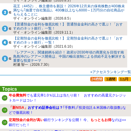
ザイ・オンライン編集部（2026.8.3）
花王（4452）、株主優待を新設！ 2026年12月末の保有株数が400株未
満なら｢抽選で自社製品｣、400株以上なら6000～1万円分の自社商品が
もらえることに
ザイ・オンライン編集部（2026.8.5）
【普通預金の金利を徹底比較！】 普通預金金利の高さで選ぶ！「おす
すめのネット銀行」一覧！
ザイ・オンライン編集部（2019.11.1）
【定期預金の金利を徹底比較！】 定期預金金利の高さで選ぶ！「おす
すめのネット銀行」一覧！
ザイ・オンライン編集部（2021.6.10）
「レアアース」関連銘柄を紹介！ 政府が2030年頃の商業化を目指す南
鳥島沖のレアアース開発は、中国の輸出規制による供給不足を解決する
重要な投資テーマ
村瀬 智一（2026.7.30）
»アクセスランキング一覧
Topics
年会費無料
でも還元率1.0％以上は当たり前！ おすすめの高還元クレジッ
トカードはコレ！
「新NISA」
おすすめ証券会社は？
｢手数料｣｢投資信託＆米国株の取扱数｣な
どで徹底比較！
定期預金の金利が高い
銀行ランキングを公開！ 今、
もっともお得
なのは○○
銀行だった！