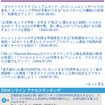
「ダイナースクラブ プレミアムカード」のコンシェルジュサービスが
進化！ オンラインで予約や手配ができる｢セルフサービス機能｣の登場
で、利便性がアップ！（2026.08.05）
｢お受験｣をして小学校～大学まで“私立”に通わせると総額いくらかか
るのか？ 子ども3人の学費や塾、習い事などの“リアルな家計”を公開
するシリーズを開始！ （2026.08.02）
クレジットカードの不正利用を早期発見できる｢利用通知サービス｣が
便利！ UCカードも導入したスマホアプリのプッシュ通知で利用内容
が届くサービスを紹介！（2026.08.01）
｢JAL｣と｢Marriott Bonvoy｣のステイタスマッチで上級会員資格の取得
が容易に！｢ゴールドエリート｣が付帯する｢アメックス・プラチナ｣な
どの魅力もアップ！（2026.07.29）
｢楽天銀行｣が最大5000円をプレゼントする｢25周年ありがとう！超大
感謝祭！｣を開催！｢楽天カード｣の引き落とし口座の設定などでキャ
ンペーンに参加しよう！（2026.07.26）
»もっと見る
ZAiオンライン アクセスランキング
定期預金の金利が高い銀行ランキング[2026年8月] 貯金をするなら、メ
ガバンクの3倍以上も高金利なSBI新生銀行など、お得な銀行を選ぶの
がおすすめ！