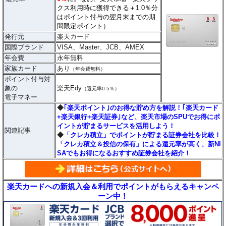
クス利用時に獲得できる＋1.0％分
はポイント付与の翌月末までの期
間限定ポイント）
発行元
楽天カード
国際ブランド
VISA、Master、JCB、AMEX
年会費
永年無料
家族カード
あり
（年会費無料）
ポイント付与対
象の
楽天Edy
（還元率0.5％）
電子マネー
◆
｢楽天ポイント｣のお得な貯め方を解説！｢楽天カード
+楽天銀行+楽天証券｣など、楽天市場のSPUでお得にポ
イントが貯まるサービスを活用しよう！
関連記事
◆
「クレカ積立」でポイントが貯まる証券会社を比較！
「クレカ積立＆投信の保有」による還元率が高く、新NI
SAでもお得になるおすすめ証券会社を紹介！
楽天カードへの新規入会＆利用でポイントがもらえるキャンペ
ーン中！