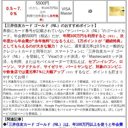
5500円
0.5～7.
（ただし、年100万円以
VISA
iD
上の
Master
0％
利用で次年度から
永年無
料
）
【三井住友カード ゴールド（NL）のおすすめポイント】
券面にカード番号が記載されていない“ナンバーレス（NL）”のゴールドカ
ード。年会費5500円（税込）だが、
年間100万円を利用すると
、次
（※1）
年度から年会費が“永年無料”になるうえに、1万ポイントが「継続特典」
としてもらえるのが大きな魅力
！ さらに、通常還元率は0.5％と一般的な
クレジットカードと同等だが、スマートフォンに「三井住友カード ゴー
ルド（NL）」を登録して「Visaのタッチ決済」や「Mastercardタッチ決
済」を利用、またはモバイルオーダーで支払えば、
セブン‐イレブン、ロ
ーソン、マクドナルド、サイゼリヤ、バーミヤンなど、対象のコンビニ
や飲食店では還元率7％に大幅アップ
するなど、ポイントも貯まり
（※2）
やすくてお得！
※1 対象取引などの詳細は、三井住友カードの公式サイトで要確認。※2 セブン‐イレブン、ロ
ーソン、マクドナルドなどの対象のコンビニ・飲食店で、スマートフォンでのVisaのタッチ決
済やMastercardタッチ決済、またはモバイルオーダーを利用すると7％還元（「1ポイント＝1
円相当」のポイントや景品などに交換した場合の還元率（通常獲得ポイント分を含む）。一部
店舗および一定金額を超える支払いでは指定の決済方法を利用できない場合、または指定のポ
イント還元にならない場合あり。カード現物のタッチ決済、iD、カードの差し込み、磁気取引
による決済は7％還元の対象外。Google PayやSamsung WalletではMastercardタッチ決済は利
用不可。スマホのタッチ決済の対象店舗とモバイルオーダーの対象店舗は異なる。詳しくはサ
ービス詳細ページを要確認。）
【
関連記事
】
◆
｢三井住友カード ゴールド（NL）｣は、年100万円以上を使うと年会費