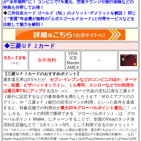
が“永年無料”に！ コンビニで7％還元、空港ラウンジや旅行保険などの
特典も付帯してお得！
◆
三井住友カード ゴールド（NL）のメリット･デメリットを解説！ 同じ
く“実質”年会費が無料の｢エポスゴールドカード｣と付帯サービスなどを
比較して魅力を解剖！
◆三菱ＵＦＪカード
VISA
0.5～7.0％
JCB
永年無料
－
Master
（※1）
AMEX
【三菱ＵＦＪカードのおすすめポイント】
通常還元率は0.5％だが、
セブン‐イレブンなどのコンビニのほか、オーケ
ー、松屋、ピザハットオンライン、くら寿司、スシローなどでの利用分
は還元率7％にアップ
するほか
、カード代金の支払口座を三菱ＵＦ
（※1）
Ｊ銀行に設定するなどの参加条件を満たしたうえで「ＭＤＣアプリのロ
グイン」や「三菱ＵＦＪ銀行の住宅ローンの利用」といった条件を達成
すると、対象店舗での利用分が
最大20％グローバルポイント還元
に！
（※
しかも、カードの利用で獲得できる「グローバルポイント」は「グロ
2）
ーバルポイント Wallet」にチャージすることで、全国のVisaのタッチ決
済対応店舗などで「1ポイント＝5円」として利用できるのがメリット！
※1「1ポイント＝5円相当」の商品に交換した場合の還元率。還元率7％はセブン‐イレブンなど
の対象店舗で利用した場合（AMEXブランドのみ一部加盟店が7％還元特典の対象外）。なお、
Apple PayはQUICPayでの利用が対象（Apple PayとQUICPayはMastercardまたはVisaのみ利