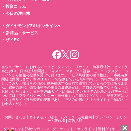
・
投資コラム
・
今日の注目株
・
ダイヤモンドZAiオンラインα
・
新商品・サービス
・
ザイFX！
当ウェブサイトにおけるデータは、クォンツ・リサーチ、時事通信社、セントラ
ル短資FX、日本経済新聞社、フィスコ、マネックス証券、モーニングスター・ジ
ャパンから情報の提供を受けております。日経平均株価の著作権は、日本経済新
聞社に帰属します。本WEBサイトで提供している無料情報は、情報の提供を目的
としており、投資その他の行動を勧誘する目的で運営しているものではありませ
ん。銘柄の選択、売買価格等の投資の最終決定は、ご自身の判断でなさるように
お願いいたします。また本WEBサイトに掲載している全ての記事およびデータに
ついては「プライバシーポリシー・著作権」もご確認ください。※記事内容につ
いては当サイト独自調査の記事であり、申込みの際に各社のサイトをご確認の上
お申込ください。
お問い合わせ
ダイヤモンド社ホームページ
会社案内
プライバシーポリシ
ー・著作権
広告掲載
ダイヤモンドZAiオンラインα
ダイヤモンド・オンライン
週刊ダイヤモンド