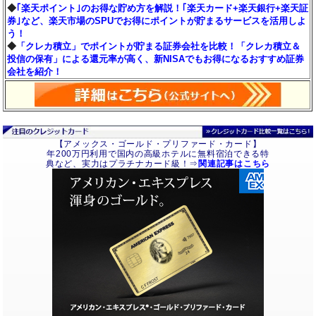
◆
｢楽天ポイント｣のお得な貯め方を解説！｢楽天カード+楽天銀行+楽天証
券｣など、楽天市場のSPUでお得にポイントが貯まるサービスを活用しよ
う！
◆
「クレカ積立」でポイントが貯まる証券会社を比較！「クレカ積立＆
投信の保有」による還元率が高く、新NISAでもお得になるおすすめ証券
会社を紹介！
【アメックス・ゴールド・プリファード・カード】
年200万円利用で国内の高級ホテルに無料宿泊できる特
典など、実力はプラチナカード級！⇒
関連記事はこちら