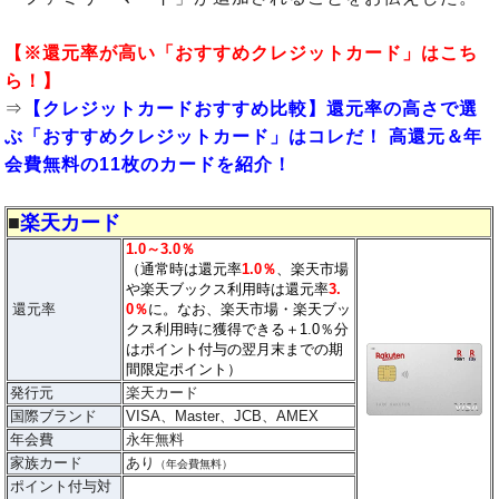
【※還元率が高い「おすすめクレジットカード」はこち
ら！】
⇒
【クレジットカードおすすめ比較】還元率の高さで選
ぶ「おすすめクレジットカード」はコレだ！ 高還元＆年
会費無料の11枚のカードを紹介！
■
楽天カード
1.0～3.0％
（通常時は還元率
1.0％
、楽天市場
や楽天ブックス利用時は還元率
3.
還元率
0％
に。なお、楽天市場・楽天ブッ
クス利用時に獲得できる＋1.0％分
はポイント付与の翌月末までの期
間限定ポイント）
発行元
楽天カード
国際ブランド
VISA、Master、JCB、AMEX
年会費
永年無料
家族カード
あり
（年会費無料）
ポイント付与対