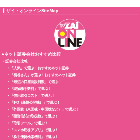
ザイ・オンラインSiteMap
●ネット証券会社おすすめ比較
・
証券会社比較
・
「人気」で選ぶ！おすすめネット証券
・
「桐谷さん」が選ぶ！おすすめネット証券
・
「最短の口座開設日数」で選ぶ！
・
「現物株手数料」で選ぶ！
・
「信用取引コスト」で選ぶ！
・
「IPO（新規公開株）」で選ぶ！
・
「外国株（米国株・中国株など）」で選ぶ！
・
「投資信託の取扱数」で選ぶ！
・
「取引ツール」で選ぶ！
・
「スマホ用株アプリ」で選ぶ！
・
「株主優待検索機能」で選ぶ！