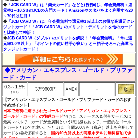
◆
「JCB CARD W」は「楽天カード」などとほぼ同じ、年会費無料＋還
元率1～10.5％のJCBの入門カード！Amazonやスタバをよく利用する20
～30代は注目！
◆
「JCB CARD W」は、年会費無料で還元率1％以上のお得な高還元クレ
ジットカード！「JCB CARD W」のメリット・デメリットを他のカード
と比較して検証！
◆
JCB CARD W（ダブル）のメリットを解説！「年会費無料」「常に還
元率1.0％以上」「ポイントの使い勝手が良い」と三拍子そろった高還元
クレジットカード！
◆アメリカン・エキスプレス・ゴールド・プリファ
ード・カード
0.3～1.5%
3万9600円
－
AMEX
（※1）
【アメリカン・エキスプレス・ゴールド・プリファード・カードのおす
すめポイント】
日本で最初に発行されたゴールドカード「アメリカン・エキスプレス・
ゴールド・カード」の後継カード
だけに、ステータス＆付帯サービスは
最高レベルで、カードが金属製という特別感もあって、一般的なゴール
ドカードとはケタ違い。たとえば、年間200万円（税込）以上を利用して
カードを継続保有すると、
国内40カ所以上の高級ホテルに無料宿泊でき