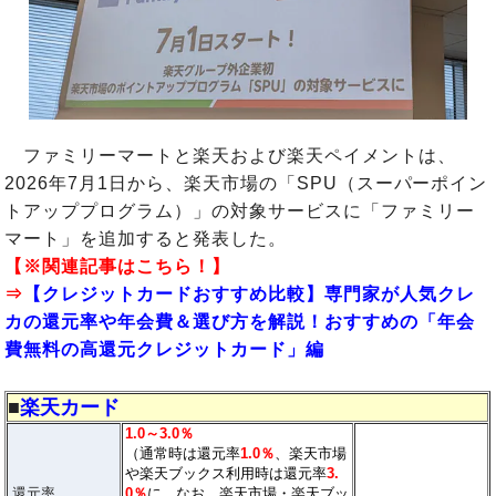
ファミリーマートと楽天および楽天ペイメントは、
2026年7月1日から、楽天市場の「SPU（スーパーポイン
トアッププログラム）」の対象サービスに「ファミリー
マート」を追加すると発表した。
【※関連記事はこちら！】
⇒
【クレジットカードおすすめ比較】専門家が人気クレ
カの還元率や年会費＆選び方を解説！おすすめの「年会
費無料の高還元クレジットカード」編
■
楽天カード
1.0～3.0％
（通常時は還元率
1.0％
、楽天市場
や楽天ブックス利用時は還元率
3.
還元率
0％
に。なお、楽天市場・楽天ブッ