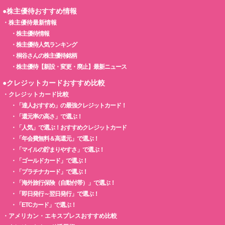
●株主優待おすすめ情報
・
株主優待最新情報
・
株主優待情報
・
株主優待人気ランキング
・
桐谷さんの株主優待銘柄
・
株主優待【新設・変更・廃止】最新ニュース
●クレジットカードおすすめ比較
・
クレジットカード比較
・
「達人おすすめ」の最強クレジットカード！
・
「還元率の高さ」で選ぶ！
・
「人気」で選ぶ！おすすめクレジットカード
・
「年会費無料＆高還元」で選ぶ！
・
「マイルの貯まりやすさ」で選ぶ！
・
「ゴールドカード」で選ぶ！
・
「プラチナカード」で選ぶ！
・
「海外旅行保険（自動付帯）」で選ぶ！
・
「即日発行～翌日発行」で選ぶ！
・
「ETCカード」で選ぶ！
・
アメリカン・エキスプレスおすすめ比較