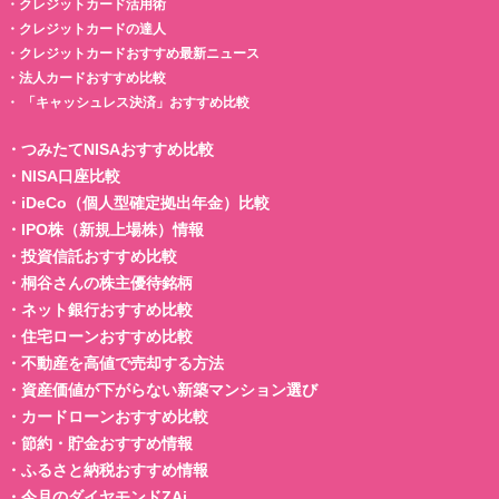
・
クレジットカード活用術
・
クレジットカードの達人
・
クレジットカードおすすめ最新ニュース
・
法人カードおすすめ比較
・
「キャッシュレス決済」おすすめ比較
・
つみたてNISAおすすめ比較
・
NISA口座比較
・
iDeCo（個人型確定拠出年金）比較
・
IPO株（新規上場株）情報
・
投資信託おすすめ比較
・
桐谷さんの株主優待銘柄
・
ネット銀行おすすめ比較
・
住宅ローンおすすめ比較
・
不動産を高値で売却する方法
・
資産価値が下がらない新築マンション選び
・
カードローンおすすめ比較
・
節約・貯金おすすめ情報
・
ふるさと納税おすすめ情報
・
今月のダイヤモンドZAi