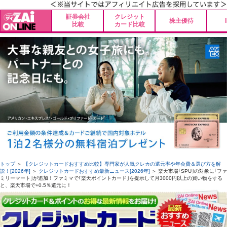
証券会社
クレジット
株主優待
比較
カード比較
トップ
＞
【クレジットカードおすすめ比較】専門家が人気クレカの還元率や年会費＆選び方を解
説！[2026年]
＞
クレジットカードおすすめ最新ニュース[2026年]
＞ 楽天市場｢SPU｣の対象に｢ファ
ミリーマート｣が追加！ファミマで｢楽天ポイントカード｣を提示して月3000円以上の買い物をする
と、楽天市場で+0.5％還元に！