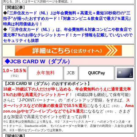
異なる。詳しくはサービス詳細ページを要確認。）
【
関連記事
】
◆
｢三井住友カード（NL）｣は年会費無料＋高還元＋最短10秒発行の“三
拍子”が揃ったおすすめカード！｢対象コンビニ＆飲食店で最大7％還元｣
特典は利用価値あり！
◆
「三井住友カード（NL）」は、年会費無料＆対象コンビニや飲食店で
還元率7％のお得なクレジットカード！カード情報を記載していないので
セキュリティも抜群
◆JCB CARD W（ダブル）
1.0～10.5％
永年無料
JCB
QUICPay
（※1）
【JCB CARD W（ダブル）のおすすめポイント】
18歳～39歳以下の人だけが申し込める、年会費無料のうえに通常還元率
1％のお得な高還元クレジットカード
！（40歳以降も継続して保有可能）
さらに「J-POINTパートナー」の「ポイントアップ登録」をすれば、
ス
ターバックスなどの対象の飲食店で10.5％還元
になるうえに
、
Ama
（※2）
zon.co.jpやセブン‐イレブンなどでも2％還元
になるなど
、さまざ
（※3）
まな加盟店で高還元でポイントが貯まってお得！
※1 還元率は交換商品により異なる。※2「スターバックス カード」へのオンライン入金・オ
ートチャージ、Starbucks eGift 、モバイルオーダーが対象で、店舗での利用分・入金分は対象
外。※3 一部のセブン‐イレブンでは対象外。
【関連記事】