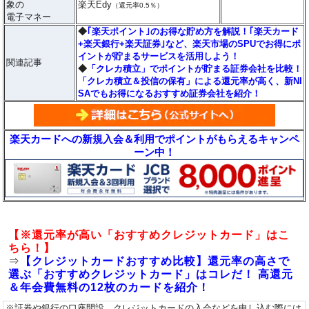
象の
楽天Edy
（還元率0.5％）
電子マネー
◆
｢楽天ポイント｣のお得な貯め方を解説！｢楽天カード
+楽天銀行+楽天証券｣など、楽天市場のSPUでお得にポ
イントが貯まるサービスを活用しよう！
関連記事
◆
「クレカ積立」でポイントが貯まる証券会社を比較！
「クレカ積立＆投信の保有」による還元率が高く、新NI
SAでもお得になるおすすめ証券会社を紹介！
楽天カードへの新規入会＆利用でポイントがもらえるキャンペ
ーン中！
【※還元率が高い「おすすめクレジットカード」はこ
ちら！】
⇒
【クレジットカードおすすめ比較】還元率の高さで
選ぶ「おすすめクレジットカード」はコレだ！ 高還元
＆年会費無料の12枚のカードを紹介！
※証券や銀行の口座開設、クレジットカードの入会などを申し込む際には