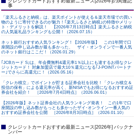
クレジットカードおすすめ最新ニュース[2026年]の関連記
事
「楽天ふるさと納税」は、楽天ポイントが使える＆楽天市場での買い
物のように寄付できるのが魅力！｢楽天ふるさと納税｣の特徴やメリッ
ト・デメリットを解説！ 【2026年7月13日時点】楽天ふるさと納税
の人気返礼品ランキングも公開！（2026.07.15）
ネット銀行おすすめ人気ランキング！【2026年版】 この1年間で口
座開設の申し込み数が最も多かった、 ザイ・オンラインで一番人気
のネット銀行はここだ！（2026.01.29）
｢JCBカード S｣は、年会費無料&還元率1％以上にも達するお得なクレ
ジットカード！ 対象加盟店で最大10％還元になる｢J-POINTパートナ
ー｣でさらに高還元に！（2026.05.16）
「クレカ積立」でポイントが貯まる証券会社を比較！「クレカ積立＆
投信の保有」による還元率が高く、新NISAでもお得になるおすすめ証
券会社を紹介！ ［2026年7月4日時点］（2026.06.01）
【2026年版】ネット証券会社の人気ランキング発表！ この1年で口
座開設の申し込み数がもっとも多かったザイ･オンライン一番人気の
おすすめ証券会社を公開 ［2026年8月3日時点］（2026.01.10）
クレジットカードおすすめ最新ニュース[2026年] バックナ
ンバー