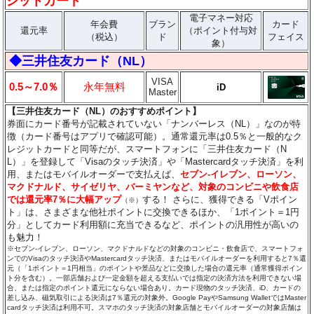
ジットカード
電子マネー対応
年会費
ブラン
カード
還元率
（ポイント付与対
（税込）
ド
フェイス
象）
◆三井住友カード（NL）
VISA
0.5～7.0％
永年無料
iD
Master
【三井住友カード（NL）のおすすめポイント】
券面にカード番号が記載されていない「ナンバーレス（NL）」なのが特
徴（カード番号はアプリで確認可能）。通常還元率は0.5％と一般的なク
レジットカードと同等だが、スマートフォンに「三井住友カード（N
L）」を登録して「Visaのタッチ決済」や「Mastercardタッチ決済」を利
用、またはモバイルオーダーで支払えば、
セブン‐イレブン、ローソン、
マクドナルド、サイゼリヤ、バーミヤンなど、対象のコンビニや飲食店
では還元率7％に大幅アップ
する！ さらに、獲得できる「Vポイン
（※）
ト」は、さまざまな他社ポイントに交換できるほか、「1ポイント＝1円
分」としてカード利用額に充当できるなど、ポイントの汎用性が高いの
も魅力！
※セブン‐イレブン、ローソン、マクドナルドなどの対象のコンビニ・飲食店で、スマートフォ
ンでのVisaのタッチ決済やMastercardタッチ決済、またはモバイルオーダーを利用すると7％還
元（「1ポイント＝1円相当」のポイントや景品などに交換した場合の還元率（通常獲得ポイン
ト分を含む）。一部店舗および一定金額を超える支払いでは指定の決済方法を利用できない場
合、または指定のポイント還元にならない場合あり。カード現物のタッチ決済、iD、カードの
差し込み、磁気取引による決済は7％還元の対象外。Google PayやSamsung WalletではMaster
cardタッチ決済は利用不可。スマホのタッチ決済の対象店舗とモバイルオーダーの対象店舗は