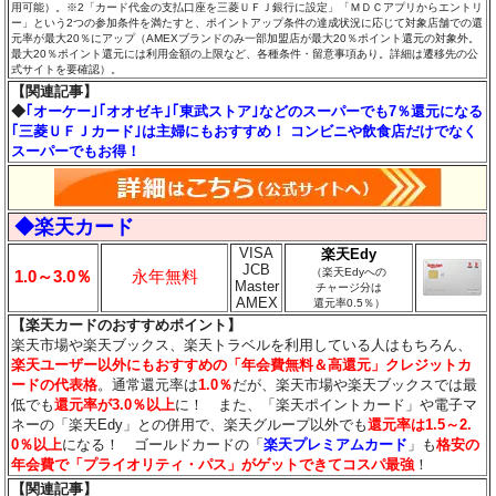
用可能）。※2「カード代金の支払口座を三菱ＵＦＪ銀行に設定」「ＭＤＣアプリからエントリ
ー」という2つの参加条件を満たすと、ポイントアップ条件の達成状況に応じて対象店舗での還
元率が最大20％にアップ（AMEXブランドのみ一部加盟店が最大20％ポイント還元の対象外。
最大20％ポイント還元には利用金額の上限など、各種条件・留意事項あり。詳細は遷移先の公
式サイトを要確認）。
【関連記事】
◆
｢オーケー｣｢オオゼキ｣｢東武ストア｣などのスーパーでも7％還元になる
｢三菱ＵＦＪカード｣は主婦にもおすすめ！ コンビニや飲食店だけでなく
スーパーでもお得！
◆楽天カード
VISA
楽天Edy
JCB
（楽天Edyへの
1.0～3.0％
永年無料
Master
チャージ分は
AMEX
還元率0.5％）
【楽天カードのおすすめポイント】
楽天市場や楽天ブックス、楽天トラベルを利用している人はもちろん、
楽天ユーザー以外にもおすすめの「年会費無料＆高還元」クレジットカ
ードの代表格
。通常還元率は
1.0％
だが、楽天市場や楽天ブックスでは最
低でも
還元率が3.0％
以上
に！ また、「楽天ポイントカード」や電子マ
ネーの「楽天Edy」との併用で、楽天グループ以外でも
還元率は1.5～2.
0％以上
になる！ ゴールドカードの「
楽天プレミアムカード
」も
格安の
年会費で「プライオリティ・パス」がゲットできてコスパ最強
！
【関連記事】