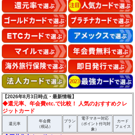
【2026年8月3日時点・最新情報】
◆
還元率、年会費etc.で比較！ 人気のおすすめクレ
ジットカード
電子マネー対応
年会費
ブラン
カード
還元率
（ポイント付与対
（税込）
ド
フェイス
象）