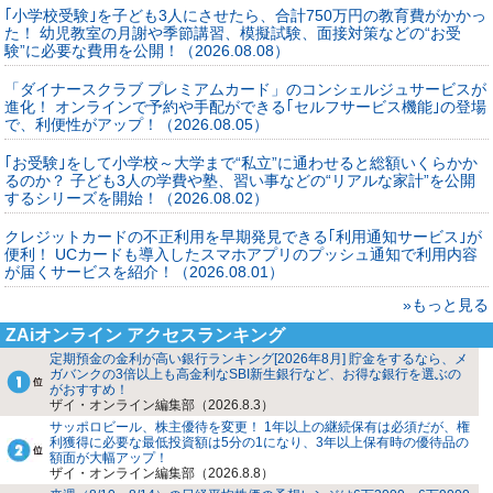
｢小学校受験｣を子ども3人にさせたら、合計750万円の教育費がかかっ
た！ 幼児教室の月謝や季節講習、模擬試験、面接対策などの“お受
験”に必要な費用を公開！（2026.08.08）
「ダイナースクラブ プレミアムカード」のコンシェルジュサービスが
進化！ オンラインで予約や手配ができる｢セルフサービス機能｣の登場
で、利便性がアップ！（2026.08.05）
｢お受験｣をして小学校～大学まで“私立”に通わせると総額いくらかか
るのか？ 子ども3人の学費や塾、習い事などの“リアルな家計”を公開
するシリーズを開始！（2026.08.02）
クレジットカードの不正利用を早期発見できる｢利用通知サービス｣が
便利！ UCカードも導入したスマホアプリのプッシュ通知で利用内容
が届くサービスを紹介！（2026.08.01）
»もっと見る
ZAiオンライン アクセスランキング
定期預金の金利が高い銀行ランキング[2026年8月] 貯金をするなら、メ
ガバンクの3倍以上も高金利なSBI新生銀行など、お得な銀行を選ぶの
がおすすめ！
ザイ・オンライン編集部（2026.8.3）
サッポロビール、株主優待を変更！ 1年以上の継続保有は必須だが、権
利獲得に必要な最低投資額は5分の1になり、3年以上保有時の優待品の
額面が大幅アップ！
ザイ・オンライン編集部（2026.8.8）