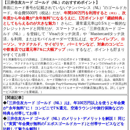
【三井住友カード ゴールド（NL）のおすすめポイント】
券面にカード番号が記載されていない“ナンバーレス（NL）”のゴールドカ
ード。年会費5500円（税込）だが、
年間100万円を利用すると
、次
（※1）
年度から年会費が“永年無料”になるうえに、1万ポイントが「継続特典」
としてもらえるのが大きな魅力
！ さらに、通常還元率は0.5％と一般的な
クレジットカードと同等だが、スマートフォンに「三井住友カード ゴー
ルド（NL）」を登録して「Visaのタッチ決済」や「Mastercardタッチ決
済」を利用、またはモバイルオーダーで支払えば、
セブン‐イレブン、ロ
ーソン、マクドナルド、サイゼリヤ、バーミヤンなど、対象のコンビニ
や飲食店では還元率7％に大幅アップ
するなど、ポイントも貯まり
（※2）
やすくてお得！
※1 対象取引などの詳細は、三井住友カードの公式サイトで要確認。※2 セブン‐イレブン、ロ
ーソン、マクドナルドなどの対象のコンビニ・飲食店で、スマートフォンでのVisaのタッチ決
済やMastercardタッチ決済、またはモバイルオーダーを利用すると7％還元（「1ポイント＝1
円相当」のポイントや景品などに交換した場合の還元率（通常獲得ポイント分を含む）。一部
店舗および一定金額を超える支払いでは指定の決済方法を利用できない場合、または指定のポ
イント還元にならない場合あり。カード現物のタッチ決済、iD、カードの差し込み、磁気取引
による決済は7％還元の対象外。Google PayやSamsung WalletではMastercardタッチ決済は利
用不可。スマホのタッチ決済の対象店舗とモバイルオーダーの対象店舗は異なる。詳しくはサ
ービス詳細ページを要確認。）
【
関連記事
】
◆
｢三井住友カード ゴールド（NL）｣は、年100万円以上を使うと年会費
が“永年無料”に！ コンビニで7％還元、空港ラウンジや旅行保険などの
特典も付帯してお得！
◆
三井住友カード ゴールド（NL）のメリット･デメリットを解説！ 同じ
く“実質”年会費が無料の｢エポスゴールドカード｣と付帯サービスなどを
比較して魅力を解剖！