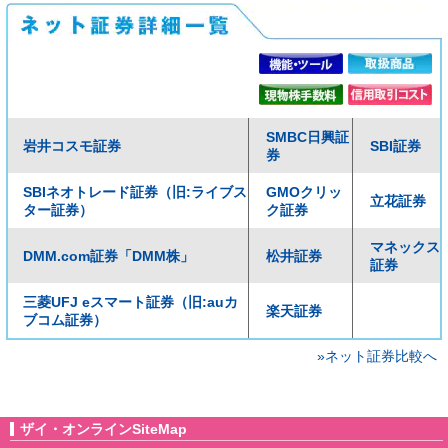
SMBC日興証
岩井コスモ証券
SBI証券
券
SBIネオトレード証券（旧:ライブス
GMOクリッ
立花証券
ター証券）
ク証券
マネックス
DMM.com証券「DMM株」
松井証券
証券
三菱UFJ eスマート証券（旧:auカ
楽天証券
ブコム証券）
»ネット証券比較へ
ザイ・オンラインSiteMap