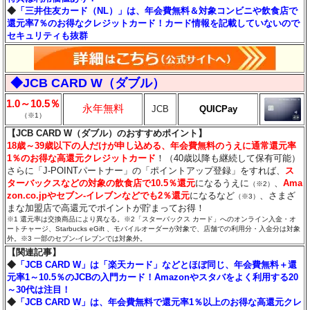
◆
「三井住友カード（NL）」は、年会費無料＆対象コンビニや飲食店で
還元率7％のお得なクレジットカード！カード情報を記載していないので
セキュリティも抜群
◆JCB CARD W（ダブル）
1.0～10.5％
永年無料
JCB
QUICPay
（※1）
【JCB CARD W（ダブル）のおすすめポイント】
18歳～39歳以下の人だけが申し込める、年会費無料のうえに通常還元率
1％のお得な高還元クレジットカード
！（40歳以降も継続して保有可能）
さらに「J-POINTパートナー」の「ポイントアップ登録」をすれば、
ス
ターバックスなどの対象の飲食店で10.5％還元
になるうえに
、
Ama
（※2）
zon.co.jpやセブン‐イレブンなどでも2％還元
になるなど
、さまざ
（※3）
まな加盟店で高還元でポイントが貯まってお得！
※1 還元率は交換商品により異なる。※2「スターバックス カード」へのオンライン入金・オ
ートチャージ、Starbucks eGift 、モバイルオーダーが対象で、店舗での利用分・入金分は対象
外。※3 一部のセブン‐イレブンでは対象外。
【関連記事】
◆
「JCB CARD W」は「楽天カード」などとほぼ同じ、年会費無料＋還
元率1～10.5％のJCBの入門カード！Amazonやスタバをよく利用する20
～30代は注目！
◆
「JCB CARD W」は、年会費無料で還元率1％以上のお得な高還元クレ