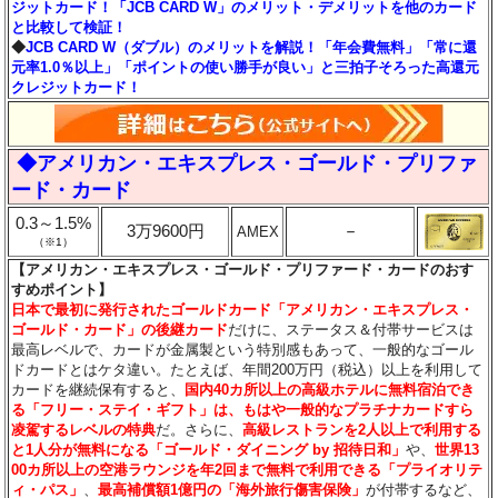
ジットカード！「JCB CARD W」のメリット・デメリットを他のカード
と比較して検証！
◆
JCB CARD W（ダブル）のメリットを解説！「年会費無料」「常に還
元率1.0％以上」「ポイントの使い勝手が良い」と三拍子そろった高還元
クレジットカード！
◆アメリカン・エキスプレス・ゴールド・プリファ
ード・カード
0.3～1.5%
3万9600円
－
AMEX
（※1）
【アメリカン・エキスプレス・ゴールド・プリファード・カードのおす
すめポイント】
日本で最初に発行されたゴールドカード「アメリカン・エキスプレス・
ゴールド・カード」の後継カード
だけに、ステータス＆付帯サービスは
最高レベルで、カードが金属製という特別感もあって、一般的なゴール
ドカードとはケタ違い。たとえば、年間200万円（税込）以上を利用して
カードを継続保有すると、
国内40カ所以上の高級ホテルに無料宿泊でき
る「フリー・ステイ・ギフト」は、もはや一般的なプラチナカードすら
凌駕するレベルの特典
だ。さらに、
高級レストランを2人以上で利用する
と1人分が無料になる「ゴールド・ダイニング by 招待日和」
や、
世界13
00カ所以上の空港ラウンジを年2回まで無料で利用できる「プライオリテ
ィ・パス」
、
最高補償額1億円の「海外旅行傷害保険」
が付帯するなど、