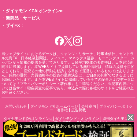
・
ダイヤモンドZAiオンラインα
・
新商品・サービス
・
ザイFX！
当ウェブサイトにおけるデータは、クォンツ・リサーチ、時事通信社、セントラ
ル短資FX、日本経済新聞社、フィスコ、マネックス証券、モーニングスター・ジ
ャパンから情報の提供を受けております。日経平均株価の著作権は、日本経済新
聞社に帰属します。本WEBサイトで提供している無料情報は、情報の提供を目的
としており、投資その他の行動を勧誘する目的で運営しているものではありませ
ん。銘柄の選択、売買価格等の投資の最終決定は、ご自身の判断でなさるように
お願いいたします。また本WEBサイトに掲載している全ての記事およびデータに
ついては「プライバシーポリシー・著作権」もご確認ください。※記事内容につ
いては当サイト独自調査の記事であり、申込みの際に各社のサイトをご確認の上
お申込ください。
お問い合わせ
ダイヤモンド社ホームページ
会社案内
プライバシーポリシ
ー・著作権
広告掲載
ダイヤモンドZAiオンラインα
ダイヤモンド・オンライン
週刊ダイヤモンド
ダイヤモンド不動産研究所
クリプトインサイト
DIAMONDハーバード・ビジネス・レビュー
書籍オンライン