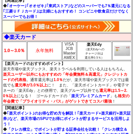
【関連記事】
◆
｢オーケー｣｢オオゼキ｣｢東武ストア｣などのスーパーでも7％還元になる
｢三菱ＵＦＪカード｣は主婦にもおすすめ！ コンビニや飲食店だけでなく
スーパーでもお得！
◆楽天カード
VISA
楽天Edy
JCB
（楽天Edyへの
1.0～3.0％
永年無料
Master
チャージ分は
AMEX
還元率0.5％）
【楽天カードのおすすめポイント】
楽天市場や楽天ブックス、楽天トラベルを利用している人はもちろん、
楽天ユーザー以外にもおすすめの「年会費無料＆高還元」クレジットカ
ードの代表格
。通常還元率は
1.0％
だが、楽天市場や楽天ブックスでは最
低でも
還元率が3.0％
以上
に！ また、「楽天ポイントカード」や電子マ
ネーの「楽天Edy」との併用で、楽天グループ以外でも
還元率は1.5～2.
0％以上
になる！ ゴールドカードの「
楽天プレミアムカード
」も
格安の
年会費で「プライオリティ・パス」がゲットできてコスパ最強
！
【関連記事】
◆
｢楽天ポイント｣のお得な貯め方を解説！｢楽天カード+楽天銀行+楽天証
券｣など、楽天市場のSPUでお得にポイントが貯まるサービスを活用しよ
う！
◆
「クレカ積立」でポイントが貯まる証券会社を比較！「クレカ積立＆