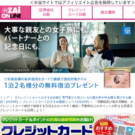
証券会社
クレジット
株主優待
比較
カード比較
トップ
＞
【クレジットカードおすすめ比較】専門家が人気クレカの還元率や年会費＆選び方を解
説！[2026年]
＞
クレジットカードおすすめ最新ニュース[2026年]
＞ 「消費税及び地方消費税」の
クレジットカード納付で節税する方法をわかりやすく解説！手数料以上のポイントが貯まる高還元
クレジットカードを活用しよう！