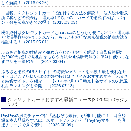
しく解説！（2016.08.26）
「国税」をクレジットカードで納付する方法を解説！ 法人税や源泉
所得税などの税金は、還元率1％以上の カードで納税すれば、ポイ
ント分を節税できてお得！（2018.03.03）
税金納付はクレジットカードとnanacoのどっちが得？ポイント還元率
と決済手数料のバランスから、もっともお得な東京都税の納税方法を
検証する！（2015.05.01）
ふるさと納税の仕組みと始め方をわかりやすく解説！自己負担額たっ
た2000円だけで返礼品をもらう方法や通信販売並みに便利に使いこな
すワザを一挙紹介！（2017.03.04）
ふるさと納税の｢9大サイト｣の特徴やメリットを比較！最も便利なサ
イトはどこ？取扱い自治体数や特典は？ザイがおすすめする「ふるさ
と納税サイト」を紹介！ 【2026年7月13日時点】各サイトの人気返
礼品ランキングも公開！ （2026.07.13）
クレジットカードおすすめ最新ニュース[2026年] バックナ
ンバー
PayPayの残高チャージに「あおぞら銀行」が利用可能に！ 口座登
録＆本人登録をすれば、スマートフォンから「PayPayマネー」を直
接チャージできて便利！（2026.08.09）