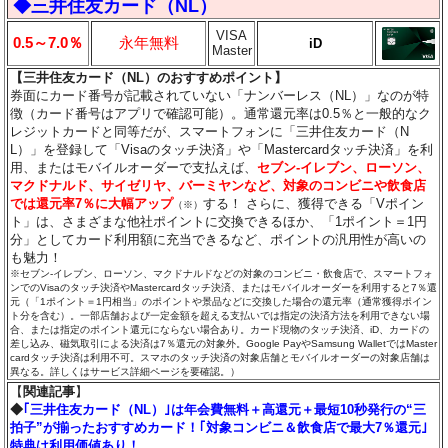
◆三井住友カード（NL）
VISA
0.5～7.0％
永年無料
iD
Master
【三井住友カード（NL）のおすすめポイント】
券面にカード番号が記載されていない「ナンバーレス（NL）」なのが特
徴（カード番号はアプリで確認可能）。通常還元率は0.5％と一般的なク
レジットカードと同等だが、スマートフォンに「三井住友カード（N
L）」を登録して「Visaのタッチ決済」や「Mastercardタッチ決済」を利
用、またはモバイルオーダーで支払えば、
セブン‐イレブン、ローソン、
マクドナルド、サイゼリヤ、バーミヤンなど、対象のコンビニや飲食店
では還元率7％に大幅アップ
する！ さらに、獲得できる「Vポイン
（※）
ト」は、さまざまな他社ポイントに交換できるほか、「1ポイント＝1円
分」としてカード利用額に充当できるなど、ポイントの汎用性が高いの
も魅力！
※セブン‐イレブン、ローソン、マクドナルドなどの対象のコンビニ・飲食店で、スマートフォ
ンでのVisaのタッチ決済やMastercardタッチ決済、またはモバイルオーダーを利用すると7％還
元（「1ポイント＝1円相当」のポイントや景品などに交換した場合の還元率（通常獲得ポイン
ト分を含む）。一部店舗および一定金額を超える支払いでは指定の決済方法を利用できない場
合、または指定のポイント還元にならない場合あり。カード現物のタッチ決済、iD、カードの
差し込み、磁気取引による決済は7％還元の対象外。Google PayやSamsung WalletではMaster
cardタッチ決済は利用不可。スマホのタッチ決済の対象店舗とモバイルオーダーの対象店舗は
異なる。詳しくはサービス詳細ページを要確認。）
【
関連記事
】
◆
｢三井住友カード（NL）｣は年会費無料＋高還元＋最短10秒発行の“三
拍子”が揃ったおすすめカード！｢対象コンビニ＆飲食店で最大7％還元｣
特典は利用価値あり！