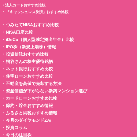
・
法人カードおすすめ比較
・
「キャッシュレス決済」おすすめ比較
・
つみたてNISAおすすめ比較
・
NISA口座比較
・
iDeCo（個人型確定拠出年金）比較
・
IPO株（新規上場株）情報
・
投資信託おすすめ比較
・
桐谷さんの株主優待銘柄
・
ネット銀行おすすめ比較
・
住宅ローンおすすめ比較
・
不動産を高値で売却する方法
・
資産価値が下がらない新築マンション選び
・
カードローンおすすめ比較
・
節約・貯金おすすめ情報
・
ふるさと納税おすすめ情報
・
今月のダイヤモンドZAi
・
投資コラム
・
今日の注目株