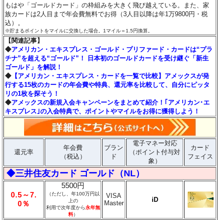
もはや「ゴールドカード」の枠組みを大きく飛び越えている。また、家
族カードは2人目まで年会費無料でお得（3人目以降は年1万9800円・税
込）。
※貯まるポイントをマイルに交換した場合。1マイル＝1.5円換算。
【関連記事】
◆
アメリカン・エキスプレス・ゴールド・プリファード・カードは“プラ
チナ”を超える“ゴールド”！ 日本初のゴールドカードを受け継ぐ「新生
ゴールド」を解説！
◆
【アメリカン・エキスプレス・カードを一覧で比較】アメックスが発
行する15枚のカードの年会費や特典、還元率を比較して、自分にピッタ
リの1枚を探そう！
◆
アメックスの新規入会キャンペーンをまとめて紹介！｢アメリカン･エ
キスプレス｣の入会特典で、ポイントやマイルをお得に獲得しよう！
電子マネー対応
年会費
ブラン
カード
還元率
（ポイント付与対
（税込）
ド
フェイス
象）
◆三井住友カード ゴールド（NL）
5500円
0.5～7.
（ただし、年100万円以
VISA
iD
上の
Master
0％
利用で次年度から
永年無
料
）