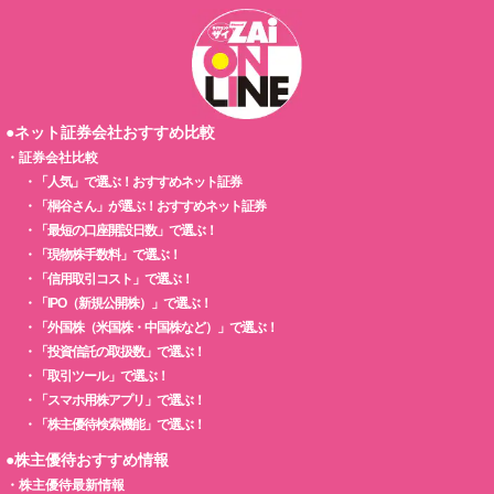
●ネット証券会社おすすめ比較
・
証券会社比較
・
「人気」で選ぶ！おすすめネット証券
・
「桐谷さん」が選ぶ！おすすめネット証券
・
「最短の口座開設日数」で選ぶ！
・
「現物株手数料」で選ぶ！
・
「信用取引コスト」で選ぶ！
・
「IPO（新規公開株）」で選ぶ！
・
「外国株（米国株・中国株など）」で選ぶ！
・
「投資信託の取扱数」で選ぶ！
・
「取引ツール」で選ぶ！
・
「スマホ用株アプリ」で選ぶ！
・
「株主優待検索機能」で選ぶ！
●株主優待おすすめ情報
・
株主優待最新情報