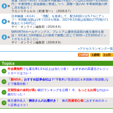
来週（8/10～8/14）の日経平均株価の予想レンジは6万3000～6万9000
円！ 中東情勢と原油価格に警戒しつつ、調整一巡のAI･半導体関連の押
し目を狙おう！
ラカンリチェルカ（村瀬 智一）（2026.8.7）
日本触媒（4114）、「増配」を発表して、配当利回りが5.7％にアッ
プ！ 年間配当額は1年で23.8％増加、2027年3月期は前期比27円増の｢1
株あたり140円｣に
ザイ・オンライン編集部（2026.8.8）
MIRARTHホールディングス、プレミアム優待倶楽部の株主優待を新
設！ 9月末に1000株以上の保有で株数に応じて3000～2万3000ポイン
トがもらえることに
ザイ・オンライン編集部（2026.8.9）
»アクセスランキング一覧
Topics
年会費無料
でも還元率1.0％以上は当たり前！ おすすめの高還元クレジッ
トカードはコレ！
「新NISA」
おすすめ証券会社は？
｢手数料｣｢投資信託＆米国株の取扱数｣な
どで徹底比較！
定期預金の金利が高い
銀行ランキングを公開！ 今、
もっともお得
なのは○○
銀行だった！
株主優待名人・
桐谷さんのお墨付き
！ 株式
投資初心者
におすすめのネッ
ト証券はココ！