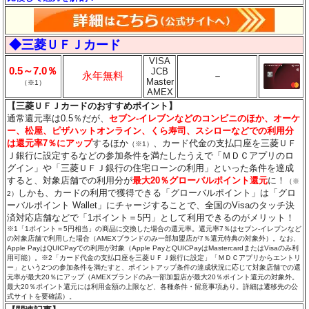
◆三菱ＵＦＪカード
VISA
0.5～7.0％
JCB
永年無料
－
Master
（※1）
AMEX
【三菱ＵＦＪカードのおすすめポイント】
通常還元率は0.5％だが、
セブン‐イレブンなどのコンビニのほか、オーケ
ー、松屋、ピザハットオンライン、くら寿司、スシローなどでの利用分
は還元率7％にアップ
するほか
、カード代金の支払口座を三菱ＵＦ
（※1）
Ｊ銀行に設定するなどの参加条件を満たしたうえで「ＭＤＣアプリのロ
グイン」や「三菱ＵＦＪ銀行の住宅ローンの利用」といった条件を達成
すると、対象店舗での利用分が
最大20％グローバルポイント還元
に！
（※
しかも、カードの利用で獲得できる「グローバルポイント」は「グロ
2）
ーバルポイント Wallet」にチャージすることで、全国のVisaのタッチ決
済対応店舗などで「1ポイント＝5円」として利用できるのがメリット！
※1「1ポイント＝5円相当」の商品に交換した場合の還元率。還元率7％はセブン‐イレブンなど
の対象店舗で利用した場合（AMEXブランドのみ一部加盟店が7％還元特典の対象外）。なお、
Apple PayはQUICPayでの利用が対象（Apple PayとQUICPayはMastercardまたはVisaのみ利
用可能）。※2「カード代金の支払口座を三菱ＵＦＪ銀行に設定」「ＭＤＣアプリからエントリ
ー」という2つの参加条件を満たすと、ポイントアップ条件の達成状況に応じて対象店舗での還
元率が最大20％にアップ（AMEXブランドのみ一部加盟店が最大20％ポイント還元の対象外。
最大20％ポイント還元には利用金額の上限など、各種条件・留意事項あり。詳細は遷移先の公
式サイトを要確認）。