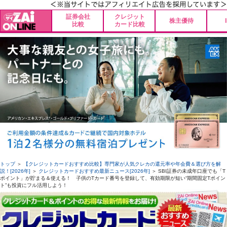
証券会社
クレジット
株主優待
比較
カード比較
トップ
＞
【クレジットカードおすすめ比較】専門家が人気クレカの還元率や年会費＆選び方を解
説！[2026年]
＞
クレジットカードおすすめ最新ニュース[2026年]
＞ SBI証券の未成年口座でも「T
ポイント」が貯まる＆使える！ 子供のTカード番号を登録して、有効期限が短い“期間固定Tポイン
ト”も投資にフル活用しよう！