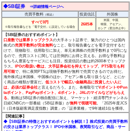
◆SBI証券
⇒詳細情報ページへ
売買手数料
投資信託
外国株
（税込）
米国、中国、
すべて0円
2685本
韓国、アセアン、
※取引報告書などを「電子交付」に設定している場合
ロシア（受注停止中）
【SBI証券のおすすめポイント】
口座数では業界トップクラス
の大手ネット証券で、魅力のひとつは国内
株式の
売買手数料が完全無料
なこと。取引報告書などを電子交付するだ
けで、現物取引、信用取引に加え、単元未満株の売買手数料まで0円にな
るので、売買コストに関しては圧倒的にお得と言える。お得な手数料は
もちろん豊富なサービスにも注目。投資信託の数は約2600本でトップク
ラス。
IPOの取扱い数は、大手証券会社を抑えてトップ
。
PTS取引も利
用可能
で、特に夜間PTSは現物手数料が無料で売買できるのでお得だ。
海外株式は米国株、中国株のほか、アセアン株も取り扱うなど、とにか
く商品の種類が豊富だ。
低コストで幅広い金融商品に投資したい人に
は、必須の証券会社
と言えるだろう。また、各種取引で
VポイントやPon
taポイント、PayPayポイント、dポイント、JALのマイルなどがもらえ
る
。動画はSBI証券の独自配信に加え、マーケット・経済専門チャンネル
日経CNBCの一部番組（SBI証券版）が
無料で視聴可能
。「2025年度JCS
I（日本版顧客満足度指数）調査」の「証券業種」で9年連続1位を獲得。
【関連記事】
◆【SBI証券の特徴とおすすめポイントを解説！】株式投資の売買手数料
の安さは業界トップクラス！ IPOや米国株、夜間取引など、商品・サー