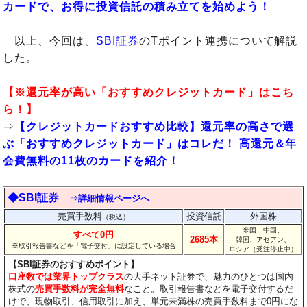
カードで、お得に投資信託の積み立てを始めよう！
以上、今回は、
SBI証券
のTポイント連携について解説
した。
【※還元率が高い「おすすめクレジットカード」はこち
ら！】
⇒
【クレジットカードおすすめ比較】還元率の高さで選
ぶ「おすすめクレジットカード」はコレだ！ 高還元＆年
会費無料の11枚のカードを紹介！
◆SBI証券
⇒詳細情報ページへ
売買手数料
投資信託
外国株
（税込）
米国、中国、
すべて0円
2685本
韓国、アセアン、
※取引報告書などを「電子交付」に設定している場合
ロシア（受注停止中）
【SBI証券のおすすめポイント】
口座数では業界トップクラス
の大手ネット証券で、魅力のひとつは国内
株式の
売買手数料が完全無料
なこと。取引報告書などを電子交付するだ
けで、現物取引、信用取引に加え、単元未満株の売買手数料まで0円にな