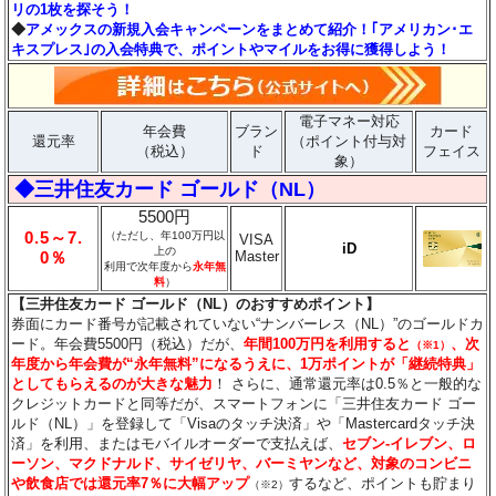
リの1枚を探そう！
◆
アメックスの新規入会キャンペーンをまとめて紹介！｢アメリカン･エ
キスプレス｣の入会特典で、ポイントやマイルをお得に獲得しよう！
電子マネー対応
年会費
ブラン
カード
還元率
（ポイント付与対
（税込）
ド
フェイス
象）
◆三井住友カード ゴールド（NL）
5500円
0.5～7.
（ただし、年100万円以
VISA
iD
上の
Master
0％
利用で次年度から
永年無
料
）
【三井住友カード ゴールド（NL）のおすすめポイント】
券面にカード番号が記載されていない“ナンバーレス（NL）”のゴールドカ
ード。年会費5500円（税込）だが、
年間100万円を利用すると
、次
（※1）
年度から年会費が“永年無料”になるうえに、1万ポイントが「継続特典」
としてもらえるのが大きな魅力
！ さらに、通常還元率は0.5％と一般的な
クレジットカードと同等だが、スマートフォンに「三井住友カード ゴー
ルド（NL）」を登録して「Visaのタッチ決済」や「Mastercardタッチ決
済」を利用、またはモバイルオーダーで支払えば、
セブン‐イレブン、ロ
ーソン、マクドナルド、サイゼリヤ、バーミヤンなど、対象のコンビニ
や飲食店では還元率7％に大幅アップ
するなど、ポイントも貯まり
（※2）