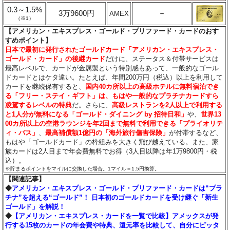
0.3～1.5%
3万9600円
－
AMEX
（※1）
【アメリカン・エキスプレス・ゴールド・プリファード・カードのおす
すめポイント】
日本で最初に発行されたゴールドカード「アメリカン・エキスプレス・
ゴールド・カード」の後継カード
だけに、ステータス＆付帯サービスは
最高レベルで、カードが金属製という特別感もあって、一般的なゴール
ドカードとはケタ違い。たとえば、年間200万円（税込）以上を利用して
カードを継続保有すると、
国内40カ所以上の高級ホテルに無料宿泊でき
る「フリー・ステイ・ギフト」は、もはや一般的なプラチナカードすら
凌駕するレベルの特典
だ。さらに、
高級レストランを2人以上で利用する
と1人分が無料になる「ゴールド・ダイニング by 招待日和」
や、
世界13
00カ所以上の空港ラウンジを年2回まで無料で利用できる「プライオリテ
ィ・パス」
、
最高補償額1億円の「海外旅行傷害保険」
が付帯するなど、
もはや「ゴールドカード」の枠組みを大きく飛び越えている。また、家
族カードは2人目まで年会費無料でお得（3人目以降は年1万9800円・税
込）。
※貯まるポイントをマイルに交換した場合。1マイル＝1.5円換算。
【関連記事】
◆
アメリカン・エキスプレス・ゴールド・プリファード・カードは“プラ
チナ”を超える“ゴールド”！ 日本初のゴールドカードを受け継ぐ「新生
ゴールド」を解説！
◆
【アメリカン・エキスプレス・カードを一覧で比較】アメックスが発
行する15枚のカードの年会費や特典、還元率を比較して、自分にピッタ