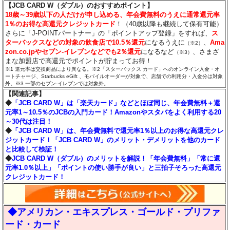
【JCB CARD W（ダブル）のおすすめポイント】
18歳～39歳以下の人だけが申し込める、年会費無料のうえに通常還元率
1％のお得な高還元クレジットカード
！（40歳以降も継続して保有可能）
さらに「J-POINTパートナー」の「ポイントアップ登録」をすれば、
ス
ターバックスなどの対象の飲食店で10.5％還元
になるうえに
、
Ama
（※2）
zon.co.jpやセブン‐イレブンなどでも2％還元
になるなど
、さまざ
（※3）
まな加盟店で高還元でポイントが貯まってお得！
※1 還元率は交換商品により異なる。※2「スターバックス カード」へのオンライン入金・オ
ートチャージ、Starbucks eGift 、モバイルオーダーが対象で、店舗での利用分・入金分は対象
外。※3 一部のセブン‐イレブンでは対象外。
【関連記事】
◆
「JCB CARD W」は「楽天カード」などとほぼ同じ、年会費無料＋還
元率1～10.5％のJCBの入門カード！Amazonやスタバをよく利用する20
～30代は注目！
◆
「JCB CARD W」は、年会費無料で還元率1％以上のお得な高還元クレ
ジットカード！「JCB CARD W」のメリット・デメリットを他のカード
と比較して検証！
◆
JCB CARD W（ダブル）のメリットを解説！「年会費無料」「常に還
元率1.0％以上」「ポイントの使い勝手が良い」と三拍子そろった高還元
クレジットカード！
◆アメリカン・エキスプレス・ゴールド・プリファ
ード・カード