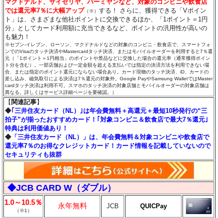
マクドナルド、サイゼリヤ、バーミヤンなど、対象のコンビニや飲食店
では還元率7％に大幅アップ
する！ さらに、獲得できる「Vポイン
（※）
ト」は、さまざまな他社ポイントに交換できるほか、「1ポイント＝1円
分」としてカード利用額に充当できるなど、ポイントの汎用性が高いの
も魅力！
※セブン‐イレブン、ローソン、マクドナルドなどの対象のコンビニ・飲食店で、スマートフォ
ンでのVisaのタッチ決済やMastercardタッチ決済、またはモバイルオーダーを利用すると7％還
元（「1ポイント＝1円相当」のポイントや景品などに交換した場合の還元率（通常獲得ポイン
ト分を含む）。一部店舗および一定金額を超える支払いでは指定の決済方法を利用できない場
合、または指定のポイント還元にならない場合あり。カード現物のタッチ決済、iD、カードの
差し込み、磁気取引による決済は7％還元の対象外。Google PayやSamsung WalletではMaster
cardタッチ決済は利用不可。スマホのタッチ決済の対象店舗とモバイルオーダーの対象店舗は
異なる。詳しくはサービス詳細ページを要確認。）
【
関連記事
】
◆
｢三井住友カード（NL）｣は年会費無料＋高還元＋最短10秒発行の“三
拍子”が揃ったおすすめカード！｢対象コンビニ＆飲食店で最大7％還元｣
特典は利用価値あり！
◆
「三井住友カード（NL）」は、年会費無料＆対象コンビニや飲食店で
還元率7％のお得なクレジットカード！カード情報を記載していないので
セキュリティも抜群
◆JCB CARD W（ダブル）
1.0～10.5％
永年無料
JCB
QUICPay
（※1）