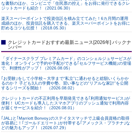
な書類のほか、コンビニで「住民票の控え」をお得に発行できるクレ
ジットカードも紹介！（2021.06.30）
楽天スーパーポイントで投資信託を積み立ててみた！6カ月間の運用
成績のほか、投資信託を購入できる、楽天スーパーポイントをお得に
貯めるコツも伝授！（2018.05.30）
クレジットカードおすすめ最新ニュース[2026年] バックナ
ンバー
「ダイナースクラブ プレミアムカード」のコンシェルジュサービスが
進化！ オンラインで予約や手配ができる｢セルフサービス機能｣の登場
で、利便性がアップ！（2026.08.05）
｢お受験｣をして小学校～大学まで“私立”に通わせると総額いくらかか
るのか？ 子ども3人の学費や塾、習い事などの“リアルな家計”を公開
するシリーズを開始！ （2026.08.02）
クレジットカードの不正利用を早期発見できる｢利用通知サービス｣が
便利！ UCカードも導入したスマホアプリのプッシュ通知で利用内容
が届くサービスを紹介！（2026.08.01）
｢JAL｣と｢Marriott Bonvoy｣のステイタスマッチで上級会員資格の取得
が容易に！｢ゴールドエリート｣が付帯する｢アメックス・プラチナ｣な
どの魅力もアップ！（2026.07.29）