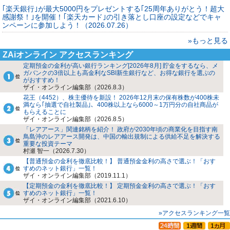
｢楽天銀行｣が最大5000円をプレゼントする｢25周年ありがとう！超大
感謝祭！｣を開催！｢楽天カード｣の引き落とし口座の設定などでキャ
ンペーンに参加しよう！（2026.07.26）
»もっと見る
ZAiオンライン アクセスランキング
定期預金の金利が高い銀行ランキング[2026年8月] 貯金をするなら、メ
ガバンクの3倍以上も高金利なSBI新生銀行など、お得な銀行を選ぶの
がおすすめ！
ザイ・オンライン編集部（2026.8.3）
花王（4452）、株主優待を新設！ 2026年12月末の保有株数が400株未
満なら｢抽選で自社製品｣、400株以上なら6000～1万円分の自社商品が
もらえることに
ザイ・オンライン編集部（2026.8.5）
「レアアース」関連銘柄を紹介！ 政府が2030年頃の商業化を目指す南
鳥島沖のレアアース開発は、中国の輸出規制による供給不足を解決する
重要な投資テーマ
村瀬 智一（2026.7.30）
【普通預金の金利を徹底比較！】 普通預金金利の高さで選ぶ！「おす
すめのネット銀行」一覧！
ザイ・オンライン編集部（2019.11.1）
【定期預金の金利を徹底比較！】 定期預金金利の高さで選ぶ！「おす
すめのネット銀行」一覧！
ザイ・オンライン編集部（2021.6.10）
»アクセスランキング一覧