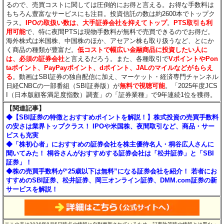
るので、売買コストに関しては圧倒的にお得と言える。お得な手数料は
もちろん豊富なサービスにも注目。投資信託の数は約2600本でトップク
ラス。
IPOの取扱い数は、大手証券会社を抑えてトップ
。
PTS取引も利
用可能
で、特に夜間PTSは現物手数料が無料で売買できるのでお得だ。
海外株式は米国株、中国株のほか、アセアン株も取り扱うなど、とにか
く商品の種類が豊富だ。
低コストで幅広い金融商品に投資したい人に
は、必須の証券会社
と言えるだろう。また、各種取引で
VポイントやPon
taポイント、PayPayポイント、dポイント、JALのマイルなどがもらえ
る
。動画はSBI証券の独自配信に加え、マーケット・経済専門チャンネル
日経CNBCの一部番組（SBI証券版）が
無料で視聴可能
。「2025年度JCS
I（日本版顧客満足度指数）調査」の「証券業種」で9年連続1位を獲得。
【関連記事】
◆【SBI証券の特徴とおすすめポイントを解説！】株式投資の売買手数料
の安さは業界トップクラス！ IPOや米国株、夜間取引など、商品・サー
ビスも充実
◆「株初心者」におすすめの証券会社を株主優待名人・桐谷広人さんに
聞いてみた！ 桐谷さんがおすすめする証券会社は「松井証券」と「SBI
証券」！
◆株の売買手数料が“25歳以下は無料”になる証券会社を紹介！ 若者にお
すすめのSBI証券、松井証券、岡三オンライン証券、DMM.com証券の新
サービスを解説！