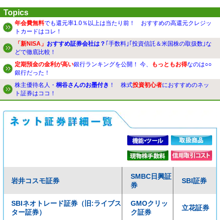
Topics
年会費無料
でも還元率1.0％以上は当たり前！ おすすめの高還元クレジッ
トカードはコレ！
「新NISA」
おすすめ証券会社は？
｢手数料｣｢投資信託＆米国株の取扱数｣な
どで徹底比較！
定期預金の金利が高い
銀行ランキングを公開！ 今、
もっともお得
なのは○○
銀行だった！
株主優待名人・
桐谷さんのお墨付き
！ 株式
投資初心者
におすすめのネッ
ト証券はココ！
SMBC日興証
岩井コスモ証券
SBI証券
券
SBIネオトレード証券（旧:ライブス
GMOクリッ
立花証券
ター証券）
ク証券