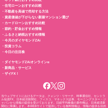
・
住宅ローンおすすめ比較
・
不動産を高値で売却する方法
・
資産価値が下がらない新築マンション選び
・
カードローンおすすめ比較
・
節約・貯金おすすめ情報
・
ふるさと納税おすすめ情報
・
今月のダイヤモンドZAi
・
投資コラム
・
今日の注目株
・
ダイヤモンドZAiオンラインα
・
新商品・サービス
・
ザイFX！
当ウェブサイトにおけるデータは、クォンツ・リサーチ、時事通信社、セントラ
ル短資FX、日本経済新聞社、フィスコ、マネックス証券、モーニングスター・ジ
ャパンから情報の提供を受けております。日経平均株価の著作権は、日本経済新
聞社に帰属します。本WEBサイトで提供している無料情報は、情報の提供を目的