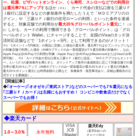
ー、松屋、ピザハットオンライン、くら寿司、スシローなどでの利用分
は還元率7％にアップ
するほか
、カード代金の支払口座を三菱ＵＦ
（※1）
Ｊ銀行に設定するなどの参加条件を満たしたうえで「ＭＤＣアプリのロ
グイン」や「三菱ＵＦＪ銀行の住宅ローンの利用」といった条件を達成
すると、対象店舗での利用分が
最大20％グローバルポイント還元
に！
（※
しかも、カードの利用で獲得できる「グローバルポイント」は「グロ
2）
ーバルポイント Wallet」にチャージすることで、全国のVisaのタッチ決
済対応店舗などで「1ポイント＝5円」として利用できるのがメリット！
※1「1ポイント＝5円相当」の商品に交換した場合の還元率。還元率7％はセブン‐イレブンなど
の対象店舗で利用した場合（AMEXブランドのみ一部加盟店が7％還元特典の対象外）。なお、
Apple PayはQUICPayでの利用が対象（Apple PayとQUICPayはMastercardまたはVisaのみ利
用可能）。※2「カード代金の支払口座を三菱ＵＦＪ銀行に設定」「ＭＤＣアプリからエントリ
ー」という2つの参加条件を満たすと、ポイントアップ条件の達成状況に応じて対象店舗での還
元率が最大20％にアップ（AMEXブランドのみ一部加盟店が最大20％ポイント還元の対象外。
最大20％ポイント還元には利用金額の上限など、各種条件・留意事項あり。詳細は遷移先の公
式サイトを要確認）。
【関連記事】
◆
｢オーケー｣｢オオゼキ｣｢東武ストア｣などのスーパーでも7％還元になる
｢三菱ＵＦＪカード｣は主婦にもおすすめ！ コンビニや飲食店だけでなく
スーパーでもお得！
◆楽天カード
VISA
楽天Edy
JCB
（楽天Edyへの
1.0～3.0％
永年無料
Master
チャージ分は