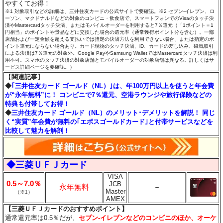
やすくてお得！
※1 対象取引などの詳細は、三井住友カードの公式サイトで要確認。※2 セブン‐イレブン、ロ
ーソン、マクドナルドなどの対象のコンビニ・飲食店で、スマートフォンでのVisaのタッチ決
済やMastercardタッチ決済、またはモバイルオーダーを利用すると7％還元（「1ポイント＝1
円相当」のポイントや景品などに交換した場合の還元率（通常獲得ポイント分を含む）。一部
店舗および一定金額を超える支払いでは指定の決済方法を利用できない場合、または指定のポ
イント還元にならない場合あり。カード現物のタッチ決済、iD、カードの差し込み、磁気取引
による決済は7％還元の対象外。Google PayやSamsung WalletではMastercardタッチ決済は利
用不可。スマホのタッチ決済の対象店舗とモバイルオーダーの対象店舗は異なる。詳しくはサ
ービス詳細ページを要確認。）
【
関連記事
】
◆
｢三井住友カード ゴールド（NL）｣は、年100万円以上を使うと年会費
が“永年無料”に！ コンビニで7％還元、空港ラウンジや旅行保険などの
特典も付帯してお得！
◆
三井住友カード ゴールド（NL）のメリット･デメリットを解説！ 同じ
く“実質”年会費が無料の｢エポスゴールドカード｣と付帯サービスなどを
比較して魅力を解剖！
◆三菱ＵＦＪカード
VISA
0.5～7.0％
JCB
永年無料
－
Master
（※1）
AMEX
【三菱ＵＦＪカードのおすすめポイント】
通常還元率は0.5％だが、
セブン‐イレブンなどのコンビニのほか、オーケ