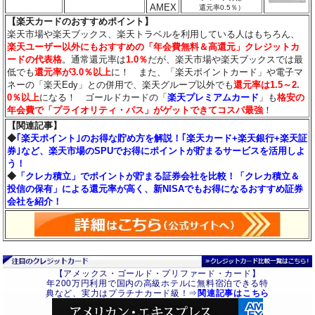
AMEX
還元率0.5％）
【楽天カードのおすすめポイント】
楽天市場や楽天ブックス、楽天トラベルを利用している人はもちろん、
楽天ユーザー以外にもおすすめの「年会費無料＆高還元」クレジットカ
ードの代表格
。通常還元率は
1.0％
だが、楽天市場や楽天ブックスでは最
低でも
還元率が3.0％
以上
に！ また、「楽天ポイントカード」や電子マ
ネーの「楽天Edy」との併用で、楽天グループ以外でも
還元率は1.5～2.
0％以上
になる！ ゴールドカードの「
楽天プレミアムカード
」も
格安の
年会費で「プライオリティ・パス」がゲットできてコスパ最強
！
【関連記事】
◆
｢楽天ポイント｣のお得な貯め方を解説！｢楽天カード+楽天銀行+楽天証
券｣など、楽天市場のSPUでお得にポイントが貯まるサービスを活用しよ
う！
◆
「クレカ積立」でポイントが貯まる証券会社を比較！「クレカ積立＆
投信の保有」による還元率が高く、新NISAでもお得になるおすすめ証券
会社を紹介！
【アメックス・ゴールド・プリファード・カード】
年200万円利用で国内の高級ホテルに無料宿泊できる特
典など、実力はプラチナカード級！⇒
関連記事はこちら