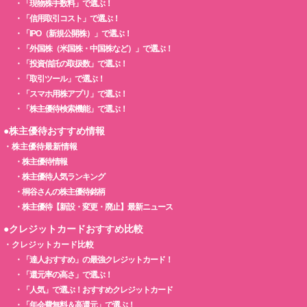
・
「現物株手数料」で選ぶ！
・
「信用取引コスト」で選ぶ！
・
「IPO（新規公開株）」で選ぶ！
・
「外国株（米国株・中国株など）」で選ぶ！
・
「投資信託の取扱数」で選ぶ！
・
「取引ツール」で選ぶ！
・
「スマホ用株アプリ」で選ぶ！
・
「株主優待検索機能」で選ぶ！
●株主優待おすすめ情報
・
株主優待最新情報
・
株主優待情報
・
株主優待人気ランキング
・
桐谷さんの株主優待銘柄
・
株主優待【新設・変更・廃止】最新ニュース
●クレジットカードおすすめ比較
・
クレジットカード比較
・
「達人おすすめ」の最強クレジットカード！
・
「還元率の高さ」で選ぶ！
・
「人気」で選ぶ！おすすめクレジットカード
・
「年会費無料＆高還元」で選ぶ！