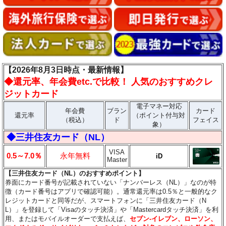
【2026年8月3日時点・最新情報】
◆
還元率、年会費etc.で比較！ 人気のおすすめクレ
ジットカード
電子マネー対応
年会費
ブラン
カード
還元率
（ポイント付与対
（税込）
ド
フェイス
象）
◆三井住友カード（NL）
VISA
0.5～7.0％
永年無料
iD
Master
【三井住友カード（NL）のおすすめポイント】
券面にカード番号が記載されていない「ナンバーレス（NL）」なのが特
徴（カード番号はアプリで確認可能）。通常還元率は0.5％と一般的なク
レジットカードと同等だが、スマートフォンに「三井住友カード（N
L）」を登録して「Visaのタッチ決済」や「Mastercardタッチ決済」を利
用、またはモバイルオーダーで支払えば、
セブン‐イレブン、ローソン、