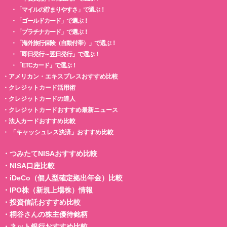
・
「マイルの貯まりやすさ」で選ぶ！
・
「ゴールドカード」で選ぶ！
・
「プラチナカード」で選ぶ！
・
「海外旅行保険（自動付帯）」で選ぶ！
・
「即日発行～翌日発行」で選ぶ！
・
「ETCカード」で選ぶ！
・
アメリカン・エキスプレスおすすめ比較
・
クレジットカード活用術
・
クレジットカードの達人
・
クレジットカードおすすめ最新ニュース
・
法人カードおすすめ比較
・
「キャッシュレス決済」おすすめ比較
・
つみたてNISAおすすめ比較
・
NISA口座比較
・
iDeCo（個人型確定拠出年金）比較
・
IPO株（新規上場株）情報
・
投資信託おすすめ比較
・
桐谷さんの株主優待銘柄
・
ネット銀行おすすめ比較