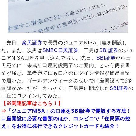
先日、
楽天証券
で長男のジュニアNISA口座を開設し
た。また、次男は
SMBC日興証券
、三男は
SBI証券
のジュ
ニアNISA口座を申し込んでおり、先日、
SBI証券
から三
男宛てに「未成年口座開設完了のご案内」という簡易書
留が届き、筆者宛てにも口座のログイン情報が簡易書留
で届いた。ゴールデンウィークのせいで口座開設まで約3
週間かかったが、さっそく、三男用に開設した
SBI証券
の
口座にログインしてみた。
【※関連記事はこちら！】
⇒
「ジュニアNISA」の口座をSBI証券で開設する方法！
口座開設に必要な書類のほか、コンビニで「住民票の控
え」をお得に発行できるクレジットカードも紹介！