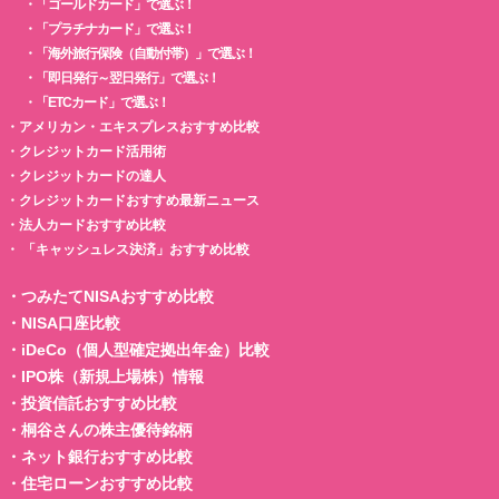
・
「ゴールドカード」で選ぶ！
・
「プラチナカード」で選ぶ！
・
「海外旅行保険（自動付帯）」で選ぶ！
・
「即日発行～翌日発行」で選ぶ！
・
「ETCカード」で選ぶ！
・
アメリカン・エキスプレスおすすめ比較
・
クレジットカード活用術
・
クレジットカードの達人
・
クレジットカードおすすめ最新ニュース
・
法人カードおすすめ比較
・
「キャッシュレス決済」おすすめ比較
・
つみたてNISAおすすめ比較
・
NISA口座比較
・
iDeCo（個人型確定拠出年金）比較
・
IPO株（新規上場株）情報
・
投資信託おすすめ比較
・
桐谷さんの株主優待銘柄
・
ネット銀行おすすめ比較
・
住宅ローンおすすめ比較