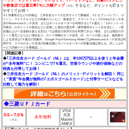
ーソン、マクドナルド、サイゼリヤ、バーミヤンなど、対象のコンビニ
や飲食店では還元率7％に大幅アップ
するなど、ポイントも貯まり
（※2）
やすくてお得！
※1 対象取引などの詳細は、三井住友カードの公式サイトで要確認。※2 セブン‐イレブン、ロ
ーソン、マクドナルドなどの対象のコンビニ・飲食店で、スマートフォンでのVisaのタッチ決
済やMastercardタッチ決済、またはモバイルオーダーを利用すると7％還元（「1ポイント＝1
円相当」のポイントや景品などに交換した場合の還元率（通常獲得ポイント分を含む）。一部
店舗および一定金額を超える支払いでは指定の決済方法を利用できない場合、または指定のポ
イント還元にならない場合あり。カード現物のタッチ決済、iD、カードの差し込み、磁気取引
による決済は7％還元の対象外。Google PayやSamsung WalletではMastercardタッチ決済は利
用不可。スマホのタッチ決済の対象店舗とモバイルオーダーの対象店舗は異なる。詳しくはサ
ービス詳細ページを要確認。）
【
関連記事
】
◆
｢三井住友カード ゴールド（NL）｣は、年100万円以上を使うと年会費
が“永年無料”に！ コンビニで7％還元、空港ラウンジや旅行保険などの
特典も付帯してお得！
◆
三井住友カード ゴールド（NL）のメリット･デメリットを解説！ 同じ
く“実質”年会費が無料の｢エポスゴールドカード｣と付帯サービスなどを
比較して魅力を解剖！
◆三菱ＵＦＪカード
VISA
0.5～7.0％
JCB
永年無料
－
Master
（※1）
AMEX