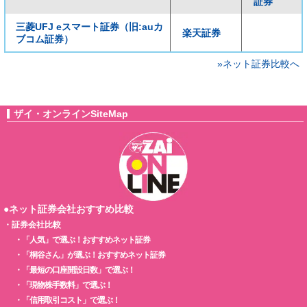
証券
三菱UFJ eスマート証券（旧:auカ
楽天証券
ブコム証券）
»ネット証券比較へ
ザイ・オンラインSiteMap
●ネット証券会社おすすめ比較
・
証券会社比較
・
「人気」で選ぶ！おすすめネット証券
・
「桐谷さん」が選ぶ！おすすめネット証券
・
「最短の口座開設日数」で選ぶ！
・
「現物株手数料」で選ぶ！
・
「信用取引コスト」で選ぶ！