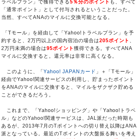
ラベルプラン」で獲得できる
5％分のポイント
も、すべて
「通常ポイント」として付与されるということだった。
当然、すべてANAのマイルに交換可能となる。
「Tモール」を経由して「Yahoo!トラベルプラン」を予
約すると、2万円以上の国内宿泊の場合は
205ポイント
、
2万円未満の場合は
95ポイント
獲得できる。すべてANA
マイルに交換すると。還元率は非常に高くなる。
このように、「
Yahoo! JAPANカード
」＋「Tモール」
経由でYahoo!関連サービスの利用し、貯まったポイント
をANAのマイルに交換すると、マイルをザクザク貯める
ことができるだろう。
これまで、「Yahoo!ショッピング」や「Yahoo!トラベ
ル」などのYahoo!関連サービスは、JAL派だった時期も
あるが、2013年7月のTポイントへの切り替え以降はANA
派となっている。最近のTポイントの大盤振る舞いを考え