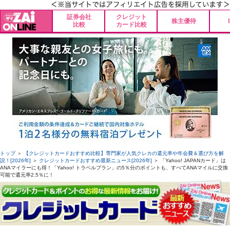
証券会社
クレジット
株主優待
比較
カード比較
トップ
＞
【クレジットカードおすすめ比較】専門家が人気クレカの還元率や年会費＆選び方を解
説！[2026年]
＞
クレジットカードおすすめ最新ニュース[2026年]
＞ 「Yahoo! JAPANカード」は
ANAマイラーにも得！「Yahoo! トラベルプラン」の5％分のポイントも、すべてANAマイルに交換
可能で還元率2.5％に！