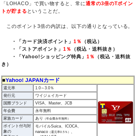
「LOHACO」で買い物すると、常に
通常の3倍のTポイン
トが貯まる
ということだ。
このポイント3倍の内訳は、以下の通りとなっている。
・「カード決済ポイント」
1％
（税込）
・「ストアポイント」
1％
（税込・送料抜き）
・「Yahoo!ショッピング特典」
1％
（税込・送料抜
き）
■
Yahoo! JAPANカード
還元率
1.0～3.0％
発行元
ワイジェイカード
国際ブランド
VISA、Master、JCB
年会費
永年無料
家族カード
あり
（年会費永年無料）
ポイント付与対
モバイルSuica、ICOCA、
象の
nanaco
、
（還元率0.5％）