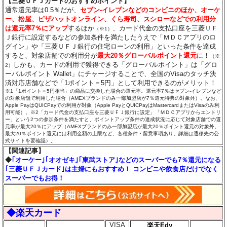
【三菱ＵＦＪカードのおすすめポイント】
通常還元率は0.5％だが、
セブン‐イレブンなどのコンビニのほか、オーケ
ー、松屋、ピザハットオンライン、くら寿司、スシローなどでの利用分
は還元率7％にアップ
するほか
、カード代金の支払口座を三菱ＵＦ
（※1）
Ｊ銀行に設定するなどの参加条件を満たしたうえで「ＭＤＣアプリのロ
グイン」や「三菱ＵＦＪ銀行の住宅ローンの利用」といった条件を達成
すると、対象店舗での利用分が
最大20％グローバルポイント還元
に！
（※
しかも、カードの利用で獲得できる「グローバルポイント」は「グロ
2）
ーバルポイント Wallet」にチャージすることで、全国のVisaのタッチ決
済対応店舗などで「1ポイント＝5円」として利用できるのがメリット！
※1「1ポイント＝5円相当」の商品に交換した場合の還元率。還元率7％はセブン‐イレブンなど
の対象店舗で利用した場合（AMEXブランドのみ一部加盟店が7％還元特典の対象外）。なお、
Apple PayはQUICPayでの利用が対象（Apple PayとQUICPayはMastercardまたはVisaのみ利
用可能）。※2「カード代金の支払口座を三菱ＵＦＪ銀行に設定」「ＭＤＣアプリからエントリ
ー」という2つの参加条件を満たすと、ポイントアップ条件の達成状況に応じて対象店舗での還
元率が最大20％にアップ（AMEXブランドのみ一部加盟店が最大20％ポイント還元の対象外。
最大20％ポイント還元には利用金額の上限など、各種条件・留意事項あり。詳細は遷移先の公
式サイトを要確認）。
【関連記事】
◆
｢オーケー｣｢オオゼキ｣｢東武ストア｣などのスーパーでも7％還元になる
｢三菱ＵＦＪカード｣は主婦にもおすすめ！ コンビニや飲食店だけでなく
スーパーでもお得！
◆楽天カード
VISA
楽天Edy