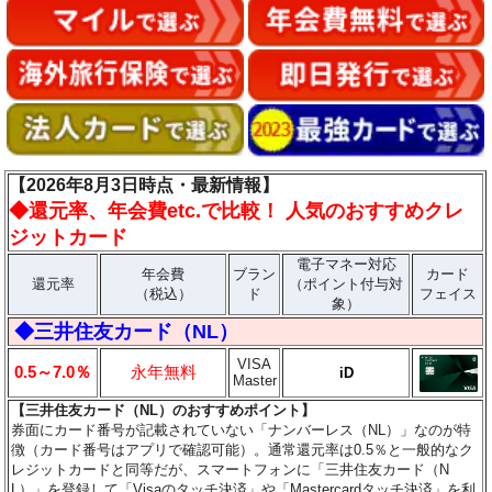
【2026年8月3日時点・最新情報】
◆
還元率、年会費etc.で比較！ 人気のおすすめクレ
ジットカード
電子マネー対応
年会費
ブラン
カード
還元率
（ポイント付与対
（税込）
ド
フェイス
象）
◆三井住友カード（NL）
VISA
0.5～7.0％
永年無料
iD
Master
【三井住友カード（NL）のおすすめポイント】
券面にカード番号が記載されていない「ナンバーレス（NL）」なのが特
徴（カード番号はアプリで確認可能）。通常還元率は0.5％と一般的なク
レジットカードと同等だが、スマートフォンに「三井住友カード（N
L）」を登録して「Visaのタッチ決済」や「Mastercardタッチ決済」を利