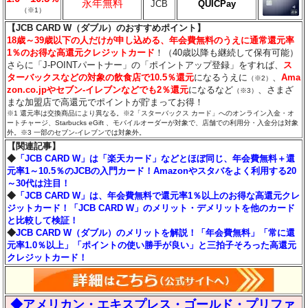
永年無料
JCB
QUICPay
（※1）
【JCB CARD W（ダブル）のおすすめポイント】
18歳～39歳以下の人だけが申し込める、年会費無料のうえに通常還元率
1％のお得な高還元クレジットカード
！（40歳以降も継続して保有可能）
さらに「J-POINTパートナー」の「ポイントアップ登録」をすれば、
ス
ターバックスなどの対象の飲食店で10.5％還元
になるうえに
、
Ama
（※2）
zon.co.jpやセブン‐イレブンなどでも2％還元
になるなど
、さまざ
（※3）
まな加盟店で高還元でポイントが貯まってお得！
※1 還元率は交換商品により異なる。※2「スターバックス カード」へのオンライン入金・オ
ートチャージ、Starbucks eGift 、モバイルオーダーが対象で、店舗での利用分・入金分は対象
外。※3 一部のセブン‐イレブンでは対象外。
【関連記事】
◆
「JCB CARD W」は「楽天カード」などとほぼ同じ、年会費無料＋還
元率1～10.5％のJCBの入門カード！Amazonやスタバをよく利用する20
～30代は注目！
◆
「JCB CARD W」は、年会費無料で還元率1％以上のお得な高還元クレ
ジットカード！「JCB CARD W」のメリット・デメリットを他のカード
と比較して検証！
◆
JCB CARD W（ダブル）のメリットを解説！「年会費無料」「常に還
元率1.0％以上」「ポイントの使い勝手が良い」と三拍子そろった高還元
クレジットカード！
◆アメリカン・エキスプレス・ゴールド・プリファ