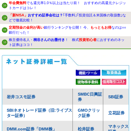
年会費無料
でも還元率1.0％以上は当たり前！ おすすめの高還元クレジッ
トカードはコレ！
「新NISA」
おすすめ証券会社は？
｢手数料｣｢投資信託＆米国株の取扱数｣な
どで徹底比較！
定期預金の金利が高い
銀行ランキングを公開！ 今、
もっともお得
なのは○○
銀行だった！
株主優待名人・
桐谷さんのお墨付き
！ 株式
投資初心者
におすすめのネッ
ト証券はココ！
SMBC日興証
岩井コスモ証券
SBI証券
券
SBIネオトレード証券（旧:ライブス
GMOクリッ
立花証券
ター証券）
ク証券
マネックス
DMM.com証券「DMM株」
松井証券