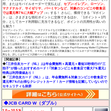
用、またはモバイルオーダーで支払えば、
セブン‐イレブン、ローソン、
マクドナルド、サイゼリヤ、バーミヤンなど、対象のコンビニや飲食店
では還元率7％に大幅アップ
する！ さらに、獲得できる「Vポイン
（※）
ト」は、さまざまな他社ポイントに交換できるほか、「1ポイント＝1円
分」としてカード利用額に充当できるなど、ポイントの汎用性が高いの
も魅力！
※セブン‐イレブン、ローソン、マクドナルドなどの対象のコンビニ・飲食店で、スマートフォ
ンでのVisaのタッチ決済やMastercardタッチ決済、またはモバイルオーダーを利用すると7％還
元（「1ポイント＝1円相当」のポイントや景品などに交換した場合の還元率（通常獲得ポイン
ト分を含む）。一部店舗および一定金額を超える支払いでは指定の決済方法を利用できない場
合、または指定のポイント還元にならない場合あり。カード現物のタッチ決済、iD、カードの
差し込み、磁気取引による決済は7％還元の対象外。Google PayやSamsung WalletではMaster
cardタッチ決済は利用不可。スマホのタッチ決済の対象店舗とモバイルオーダーの対象店舗は
異なる。詳しくはサービス詳細ページを要確認。）
【
関連記事
】
◆
｢三井住友カード（NL）｣は年会費無料＋高還元＋最短10秒発行の“三
拍子”が揃ったおすすめカード！｢対象コンビニ＆飲食店で最大7％還元｣
特典は利用価値あり！
◆
「三井住友カード（NL）」は、年会費無料＆対象コンビニや飲食店で
還元率7％のお得なクレジットカード！カード情報を記載していないので
セキュリティも抜群
◆JCB CARD W（ダブル）
1.0～10.5％