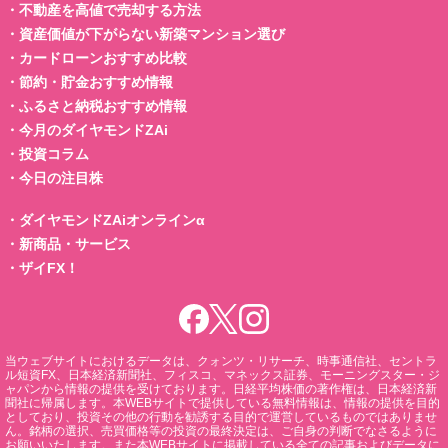
・
不動産を高値で売却する方法
・
資産価値が下がらない新築マンション選び
・
カードローンおすすめ比較
・
節約・貯金おすすめ情報
・
ふるさと納税おすすめ情報
・
今月のダイヤモンドZAi
・
投資コラム
・
今日の注目株
・
ダイヤモンドZAiオンラインα
・
新商品・サービス
・
ザイFX！
当ウェブサイトにおけるデータは、クォンツ・リサーチ、時事通信社、セントラ
ル短資FX、日本経済新聞社、フィスコ、マネックス証券、モーニングスター・ジ
ャパンから情報の提供を受けております。日経平均株価の著作権は、日本経済新
聞社に帰属します。本WEBサイトで提供している無料情報は、情報の提供を目的
としており、投資その他の行動を勧誘する目的で運営しているものではありませ
ん。銘柄の選択、売買価格等の投資の最終決定は、ご自身の判断でなさるように
お願いいたします。また本WEBサイトに掲載している全ての記事およびデータに