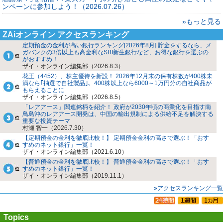
ンペーンに参加しよう！（2026.07.26）
»もっと見る
ZAiオンライン アクセスランキング
定期預金の金利が高い銀行ランキング[2026年8月] 貯金をするなら、メ
ガバンクの3倍以上も高金利なSBI新生銀行など、お得な銀行を選ぶの
がおすすめ！
ザイ・オンライン編集部（2026.8.3）
花王（4452）、株主優待を新設！ 2026年12月末の保有株数が400株未
満なら｢抽選で自社製品｣、400株以上なら6000～1万円分の自社商品が
もらえることに
ザイ・オンライン編集部（2026.8.5）
「レアアース」関連銘柄を紹介！ 政府が2030年頃の商業化を目指す南
鳥島沖のレアアース開発は、中国の輸出規制による供給不足を解決する
重要な投資テーマ
村瀬 智一（2026.7.30）
【定期預金の金利を徹底比較！】 定期預金金利の高さで選ぶ！「おす
すめのネット銀行」一覧！
ザイ・オンライン編集部（2021.6.10）
【普通預金の金利を徹底比較！】 普通預金金利の高さで選ぶ！「おす
すめのネット銀行」一覧！
ザイ・オンライン編集部（2019.11.1）
»アクセスランキング一覧
Topics