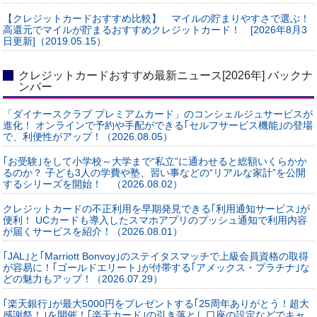
【クレジットカードおすすめ比較】 マイルの貯まりやすさで選ぶ！
高還元でマイルが貯まるおすすめクレジットカード！ [2026年8月3
日更新]（2019.05.15）
クレジットカードおすすめ最新ニュース[2026年] バックナ
ンバー
「ダイナースクラブ プレミアムカード」のコンシェルジュサービスが
進化！ オンラインで予約や手配ができる｢セルフサービス機能｣の登場
で、利便性がアップ！（2026.08.05）
｢お受験｣をして小学校～大学まで“私立”に通わせると総額いくらかか
るのか？ 子ども3人の学費や塾、習い事などの“リアルな家計”を公開
するシリーズを開始！ （2026.08.02）
クレジットカードの不正利用を早期発見できる｢利用通知サービス｣が
便利！ UCカードも導入したスマホアプリのプッシュ通知で利用内容
が届くサービスを紹介！（2026.08.01）
｢JAL｣と｢Marriott Bonvoy｣のステイタスマッチで上級会員資格の取得
が容易に！｢ゴールドエリート｣が付帯する｢アメックス・プラチナ｣な
どの魅力もアップ！（2026.07.29）
｢楽天銀行｣が最大5000円をプレゼントする｢25周年ありがとう！超大
感謝祭！｣を開催！｢楽天カード｣の引き落とし口座の設定などでキャ