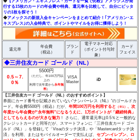
◆
【アメリカン・エキスプレス・カードを一覧で比較】アメックスが発
行する15枚のカードの年会費や特典、還元率を比較して、自分にピッタ
リの1枚を探そう！
◆
アメックスの新規入会キャンペーンをまとめて紹介！｢アメリカン･エ
キスプレス｣の入会特典で、ポイントやマイルをお得に獲得しよう！
電子マネー対応
年会費
ブラン
カード
還元率
（ポイント付与対
（税込）
ド
フェイス
象）
◆三井住友カード ゴールド（NL）
5500円
0.5～7.
（ただし、年100万円以
VISA
iD
上の
Master
0％
利用で次年度から
永年無
料
）
【三井住友カード ゴールド（NL）のおすすめポイント】
券面にカード番号が記載されていない“ナンバーレス（NL）”のゴールドカ
ード。年会費5500円（税込）だが、
年間100万円を利用すると
、次
（※1）
年度から年会費が“永年無料”になるうえに、1万ポイントが「継続特典」
としてもらえるのが大きな魅力
！ さらに、通常還元率は0.5％と一般的な
クレジットカードと同等だが、スマートフォンに「三井住友カード ゴー
ルド（NL）」を登録して「Visaのタッチ決済」や「Mastercardタッチ決
済」を利用、またはモバイルオーダーで支払えば、
セブン‐イレブン、ロ