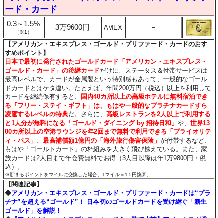
ード・カード
0.3～1.5%
3万9600円
－
AMEX
（※1）
【アメリカン・エキスプレス・ゴールド・プリファード・カードのおす
すめポイント】
日本で最初に発行されたゴールドカード「アメリカン・エキスプレス・
ゴールド・カード」の後継カード
だけに、ステータス＆付帯サービスは
最高レベルで、カードが金属製という特別感もあって、一般的なゴール
ドカードとはケタ違い。たとえば、年間200万円（税込）以上を利用して
カードを継続保有すると、
国内40カ所以上の高級ホテルに無料宿泊でき
る「フリー・ステイ・ギフト」は、もはや一般的なプラチナカードすら
凌駕するレベルの特典
だ。さらに、
高級レストランを2人以上で利用する
と1人分が無料になる「ゴールド・ダイニング by 招待日和」
や、
世界13
00カ所以上の空港ラウンジを年2回まで無料で利用できる「プライオリテ
ィ・パス」
、
最高補償額1億円の「海外旅行傷害保険」
が付帯するなど、
もはや「ゴールドカード」の枠組みを大きく飛び越えている。また、家
族カードは2人目まで年会費無料でお得（3人目以降は年1万9800円・税
込）。
※貯まるポイントをマイルに交換した場合。1マイル＝1.5円換算。
【関連記事】
◆
アメリカン・エキスプレス・ゴールド・プリファード・カードは“プラ
チナ”を超える“ゴールド”！ 日本初のゴールドカードを受け継ぐ「新生
ゴールド」を解説！