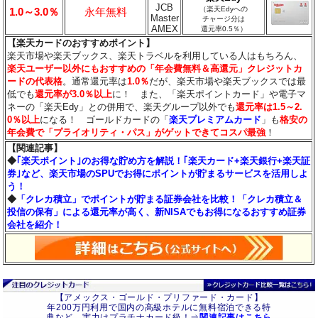
JCB
（楽天Edyへの
1.0～3.0％
永年無料
Master
チャージ分は
AMEX
還元率0.5％）
【楽天カードのおすすめポイント】
楽天市場や楽天ブックス、楽天トラベルを利用している人はもちろん、
楽天ユーザー以外にもおすすめの「年会費無料＆高還元」クレジットカ
ードの代表格
。通常還元率は
1.0％
だが、楽天市場や楽天ブックスでは最
低でも
還元率が3.0％
以上
に！ また、「楽天ポイントカード」や電子マ
ネーの「楽天Edy」との併用で、楽天グループ以外でも
還元率は1.5～2.
0％以上
になる！ ゴールドカードの「
楽天プレミアムカード
」も
格安の
年会費で「プライオリティ・パス」がゲットできてコスパ最強
！
【関連記事】
◆
｢楽天ポイント｣のお得な貯め方を解説！｢楽天カード+楽天銀行+楽天証
券｣など、楽天市場のSPUでお得にポイントが貯まるサービスを活用しよ
う！
◆
「クレカ積立」でポイントが貯まる証券会社を比較！「クレカ積立＆
投信の保有」による還元率が高く、新NISAでもお得になるおすすめ証券
会社を紹介！
【アメックス・ゴールド・プリファード・カード】
年200万円利用で国内の高級ホテルに無料宿泊できる特
典など、実力はプラチナカード級！⇒
関連記事はこちら