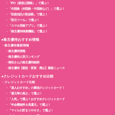
・
「IPO（新規公開株）」で選ぶ！
・
「外国株（米国株・中国株など）」で選ぶ！
・
「投資信託の取扱数」で選ぶ！
・
「取引ツール」で選ぶ！
・
「スマホ用株アプリ」で選ぶ！
・
「株主優待検索機能」で選ぶ！
●株主優待おすすめ情報
・
株主優待最新情報
・
株主優待情報
・
株主優待人気ランキング
・
桐谷さんの株主優待銘柄
・
株主優待【新設・変更・廃止】最新ニュース
●クレジットカードおすすめ比較
・
クレジットカード比較
・
「達人おすすめ」の最強クレジットカード！
・
「還元率の高さ」で選ぶ！
・
「人気」で選ぶ！おすすめクレジットカード
・
「年会費無料＆高還元」で選ぶ！
・
「マイルの貯まりやすさ」で選ぶ！