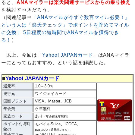
ると、
ANAマイラーは楽天関連サービスからの乗り換え
を検討すべきだろう。
（関連記事⇒
「ANAマイルが今すぐ数百マイル必要！」
という人は「楽天チェック」でポイントを貯めてマイル
に交換！ 5日程度の短時間でANAマイルを獲得でき
る！
）
以上、今回は「
Yahoo! JAPANカード
」はANAマイラ
ーにとってもおすすめ、という話を解説した。
■
Yahoo! JAPANカード
還元率
1.0～3.0％
発行元
ワイジェイカード
国際ブランド
VISA、Master、JCB
年会費
永年無料
家族カード
あり
（年会費永年無料）
ポイント付与対
モバイルSuica、ICOCA、
象の
nanaco
、
（還元率0.5％）
電子マネー
au WALLET
（Masterのみ）