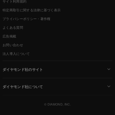
サイト利用規約
特定商取引に関する法律に基づく表示
プライバシーポリシー・著作権
よくある質問
広告掲載
お問い合わせ
法人導入について
ダイヤモンド社のサイト
Diamond Online(English)
ダイヤモンド社について
週刊ダイヤモンド
ダイヤモンド社TOP
DIAMONDハーバード・ビジネス・レビュー
© DIAMOND, INC.
会社概要
ダイヤモンドZAi（デジタル版）