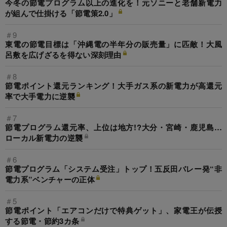
今冬の節電プログラム以上の進化を！元ソニーと老舗新電力
が組んで仕掛ける「節電策2.0」
＃9
東電の節電目標は「沖縄電の半年分の販売量」に匹敵！大風
呂敷を広げざるを得ない深刻理由
＃8
節電ポイント還元ランキング！大手ガス系の新電力が高還元
率で大手電力に逆襲
＃7
節電プログラム還元率、上位は地方!?大分・宮崎・鹿児島…
ローカル新電力の逆襲
＃6
節電プログラム「システム受注」トップ！五反田バレー発“非
電力系”ベンチャーの正体
＃5
節電ポイント「エアコンだけで特典ゲット」、家電王が伝授
する節電・節約3カ条