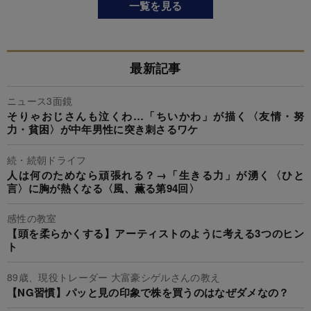
一覧を見る
最新記事
ニュース3面鏡
そりゃおじさんも泣くわ…「ちいかわ」が描く〈友情・努
力・貧困〉が中年男性に突き刺さるワケ
続・続朝ドライフ
人は何のためなら頑張れる？→「生きる力」が湧く〈ひと
言〉に胸が熱くなる〈風、薫る第94回〉
感性の教室
【頭を柔らかくする】アーティストのように考える3つのヒン
ト
89歳、現役トレーダー 大富豪シゲルさんの教え
【NG習慣】パッと見の印象で株を買うのはなぜダメなの？