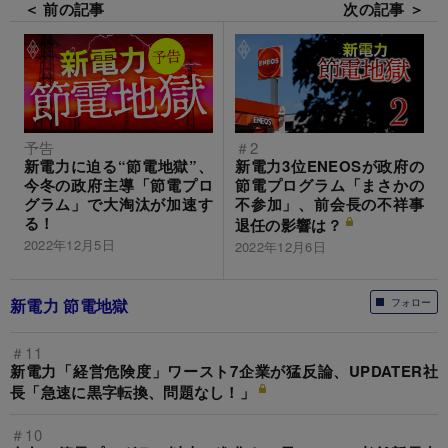
＜ 前の記事
次の記事 ＞
予告
＃2
新電力に迫る“節電地獄”、
新電力3位ENEOSが政府の
今冬の政府主導「節電プロ
節電プログラム「まさかの
グラム」で大淘汰が加速す
不参加」、前会長の不祥事
る！
退任の影響は？
2022年12月5日
2022年12月6日
新電力 節電地獄
フォロー
＃11
新電力「経営危険度」ワースト7企業が猛反論、UPDATER社
長「急速に黒字転換、問題なし！」
＃10