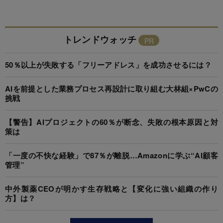
トレンドウォッチ
50％以上が失敗する「フリーアドレス」を成功させるには？
AIを前提とした業務プロセス再設計に取り組む大林組×PwCの
挑戦
【警告】AIプロジェクトの60％が断念、失敗の根本原因と対
策は
「一度の不快な経験」で87％が離脱…Amazonに学ぶ“AI顧客
管理”
中外製薬CEOが明かす生存戦略と【変化に強い組織の作り
方】は？