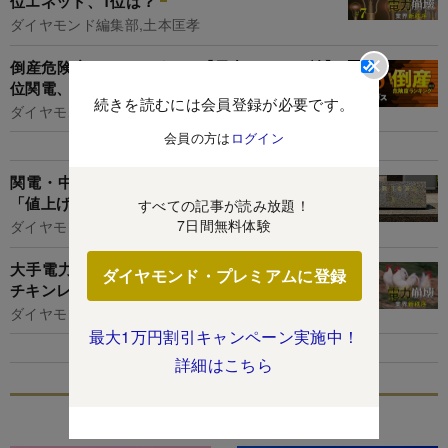
位エネット、1位は？
ダイヤモンド編集部,土本匡孝
倒産危険度ランキング2022【電力・ガス17社】9
位関電、8位東電、1位は？
続きを読むには会員登録が必要です。
ダイヤモンド編集部,山本興陽
会員の方は
ログイン
関電・中部電・九電・中国電のカルテル処分で
「値上げ」「業界団体トップ人事」は難航必至
すべての記事が読み放題！
7日間無料体験
ダイヤモンド編集部,土本匡孝
大手電力vs新電力の家庭向け電気代「逆ざや」
ダイヤモンド・プレミアムに登録
チキンレース！楽天、Looopに続く値上げは？
ダイヤモンド編集部,土本匡孝
最大1万円割引キャンペーン実施中！
詳細はこちら
特集