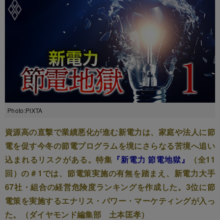
Photo:PIXTA
資源高の直撃で業績悪化が進む新電力は、家庭や法人に節
電を促す今冬の節電プログラムを境にさらなる苦境へ追い
込まれるリスクがある。特集
『新電力 節電地獄』
（全11
回）の＃1では、節電策実施の有無を踏まえ、新電力大手
67社・組合の経営危険度ランキングを作成した。3位に節
電策を実施するエナリス・パワー・マーケティングが入っ
た。（ダイヤモンド編集部 土本匡孝）