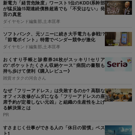
新電力「経営危険度」ワースト1位のKDDI系幹部
が猛反論!5期連続債務超過でも「不安はない」発
言の真意
ダイヤモンド編集部,土本匡孝
ソフトバンク、元ソニーに続き大手電力も参戦!?
「節電ポイント」特需でベンダー競争が激化
ダイヤモンド編集部,土本匡孝
おくすり手帳と診察券24枚がスッキリ!セリア
の“ポケットたくさん収納ケース”病院の書類も
持ち歩けて便利《購入レビュー》
雑貨オタクの河合さん
なぜ「フリーアドレス」は失敗するのか? 高額な
オフィス改修がムダになる「フリーアドレスの座
席予約が定着しない元凶」と組織の生産性を上げ
る解決策とは
PR
すさまじく仕事ができる人の「休日の習慣」ベス
ト1