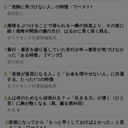
「危険に気づけない人」の特徴・ワースト1
柴田賢三
感情をぶつけることで得られる一瞬の快楽より、その後に
続く後悔や関係の傷の方が、はるかに長く深く残る。
ダイヤモンド社書籍編集局
暴行・暴言を繰り返していた非行少年→教官が気づけなか
った「ある特徴」【マンガ】
宮口幸治
「老後が退屈になる人」と「お金を増やせない人」に共通
する、たった1つの特徴
ダイヤモンド社書籍編集局
人は何のためなら頑張れる？→「生きる力」が湧く〈ひと
言〉に胸が熱くなる〈風、薫る第94回〉
木俣 冬
老後になってから「もっと早くしておけばよかった」と思
うこと・ワースト1