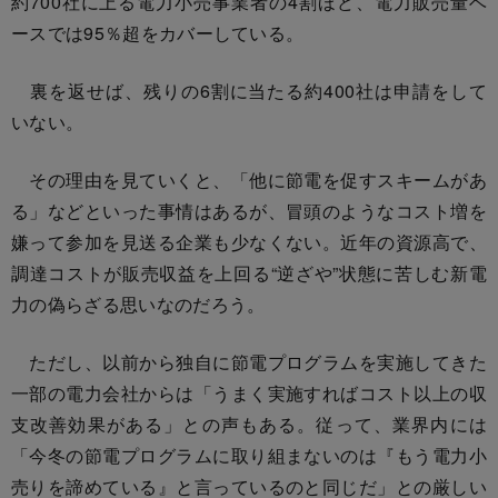
約700社に上る電力小売事業者の4割ほど、電力販売量ベ
ースでは95％超をカバーしている。
裏を返せば、残りの6割に当たる約400社は申請をして
いない。
その理由を見ていくと、「他に節電を促すスキームがあ
る」などといった事情はあるが、冒頭のようなコスト増を
嫌って参加を見送る企業も少なくない。近年の資源高で、
調達コストが販売収益を上回る“逆ざや”状態に苦しむ新電
力の偽らざる思いなのだろう。
ただし、以前から独自に節電プログラムを実施してきた
一部の電力会社からは「うまく実施すればコスト以上の収
支改善効果がある」との声もある。従って、業界内には
「今冬の節電プログラムに取り組まないのは『もう電力小
売りを諦めている』と言っているのと同じだ」との厳しい