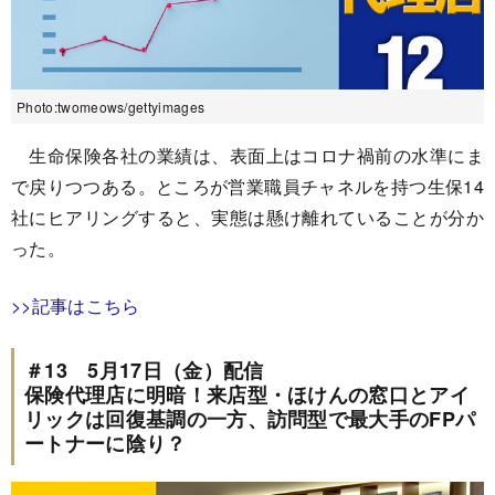
Photo:twomeows/gettyimages
生命保険各社の業績は、表面上はコロナ禍前の水準にま
で戻りつつある。ところが営業職員チャネルを持つ生保14
社にヒアリングすると、実態は懸け離れていることが分か
った。
>>記事はこちら
＃13 5月17日（金）配信
保険代理店に明暗！来店型・ほけんの窓口とアイ
リックは回復基調の一方、訪問型で最大手のFPパ
ートナーに陰り？