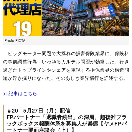
Photo:PIXTA
ビッグモーター問題で大揺れの損害保険業界に、保険料
の事前調整行為、いわゆるカルテル問題が勃発した。行き
過ぎたトップラインやシェアを重視する損保業界の構造問
題が浮き掘りになった。そのあしき業界慣行を詳述する。
>>記事はこちら
＃20 5月27日（月）配信
FPパートナー「退職者続出」の深層、超複雑ブラ
ックボックス報酬体系を募集人が暴露【ヤメFPパ
ートナー覆面座談会（上）】