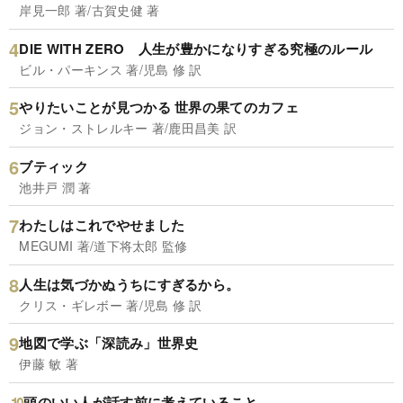
岸見一郎 著/古賀史健 著
DIE WITH ZERO 人生が豊かになりすぎる究極のルール
ビル・パーキンス 著/児島 修 訳
やりたいことが見つかる 世界の果てのカフェ
ジョン・ストレルキー 著/鹿田昌美 訳
ブティック
池井戸 潤 著
わたしはこれでやせました
MEGUMI 著/道下将太郎 監修
人生は気づかぬうちにすぎるから。
クリス・ギレボー 著/児島 修 訳
地図で学ぶ「深読み」世界史
伊藤 敏 著
頭のいい人が話す前に考えていること