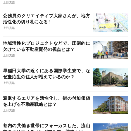
上田真路
公務員のクリエイティブ大家さんが、地方
活性化の切り札になる！
上田真路
地域活性化プロジェクトなどで、圧倒的に
欠けている不動産開発の視点とは？
上田真路
早稲田大学の近くにある国際学生寮で、な
ぜ慶応生の住人が増えているのか？
上田真路
衰退するエリアを活性化し、街の付加価値
を上げる不動産戦略とは？
上田真路
都内の共働き世帯にフォーカスした、流山