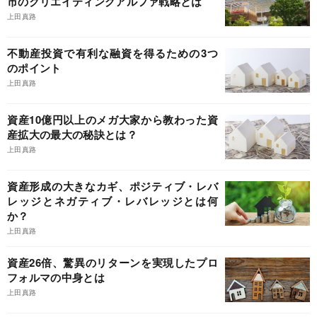
市のクリエイティングアルファ戦略とは
上田真路
不動産投資で有利な融資を得るための3つ
のポイント
上田真路
資産10億円以上のメガ大家から教わった資
産拡大の最大の秘訣とは？
上田真路
資産形成の大きなカギ、ポジティブ・レバ
レッジとネガティブ・レバレッジとは何
か？
上田真路
資産26倍、驚異のリターンを実現したプロ
フォルマの中身とは
上田真路