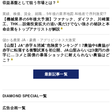
収益基盤として狙う市場とは？
業績、株価、賃金、就職… 5年後の業界地図 AI格差で序列激変!?
【機械業界の5年後大予測】ファナック、ダイフク、川崎重
工、THK…設備投資拡大の追い風だけでない強さの秘訣と本
命企業をトップアナリストが解説
儲かる農業 JA・豪農・アグリビジネス大激変
【山梨】JA“赤字＆消滅”危険度ランキング！7農協中6農協が
赤字に転落する衝撃試算を初公開、JA山梨みらいは3億円の赤
字に…コメと国債の暴落ショックに耐えられない農協はど
こ？
最新記事一覧
DIAMOND SPECIAL一覧
広告企画一覧