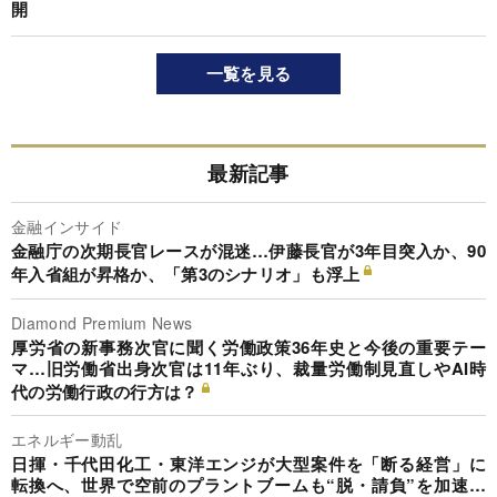
開
一覧を見る
最新記事
金融インサイド
金融庁の次期長官レースが混迷…伊藤長官が3年目突入か、90
年入省組が昇格か、「第3のシナリオ」も浮上
Diamond Premium News
厚労省の新事務次官に聞く労働政策36年史と今後の重要テー
マ…旧労働省出身次官は11年ぶり、裁量労働制見直しやAI時
代の労働行政の行方は？
エネルギー動乱
日揮・千代田化工・東洋エンジが大型案件を「断る経営」に
転換へ、世界で空前のプラントブームも“脱・請負”を加速…