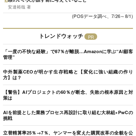
安達裕哉 著
(POSデータ調べ、7/26～8/1)
トレンドウォッチ
「一度の不快な経験」で87％が離脱…Amazonに学ぶ“AI顧客
管理”
中外製薬CEOが明かす生存戦略と【変化に強い組織の作り
方】は？
【警告】AIプロジェクトの60％が断念、失敗の根本原因と対
策は
AIを前提とした業務プロセス再設計に取り組む大林組×PwCの
挑戦
立替精算率25％→7％、ヤンマーを変えた購買改革の全貌を公