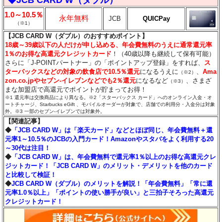
◆JCB CARD W（ダブル）
1.0～10.5％
永年無料
JCB
QUICPay
（※1）
【JCB CARD W（ダブル）のおすすめポイント】
18歳～39歳以下の人だけが申し込める、年会費無料のうえに通常還元率
1％のお得な高還元クレジットカード
！（40歳以降も継続して保有可能）
さらに「J-POINTパートナー」の「ポイントアップ登録」をすれば、
ス
ターバックスなどの対象の飲食店で10.5％還元
になるうえに
、
Ama
（※2）
zon.co.jpやセブン‐イレブンなどでも2％還元
になるなど
、さまざ
（※3）
まな加盟店で高還元でポイントが貯まってお得！
※1 還元率は交換商品により異なる。※2「スターバックス カード」へのオンライン入金・オ
ートチャージ、Starbucks eGift 、モバイルオーダーが対象で、店舗での利用分・入金分は対象
外。※3 一部のセブン‐イレブンでは対象外。
【関連記事】
◆
「JCB CARD W」は「楽天カード」などとほぼ同じ、年会費無料＋還
元率1～10.5％のJCBの入門カード！Amazonやスタバをよく利用する20
～30代は注目！
◆
「JCB CARD W」は、年会費無料で還元率1％以上のお得な高還元クレ
ジットカード！「JCB CARD W」のメリット・デメリットを他のカード
と比較して検証！
◆
JCB CARD W（ダブル）のメリットを解説！「年会費無料」「常に還
元率1.0％以上」「ポイントの使い勝手が良い」と三拍子そろった高還元
クレジットカード！