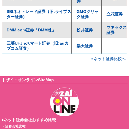
券
SBIネオトレード証券（旧:ライブス
GMOクリッ
立花証券
ター証券）
ク証券
マネックス
DMM.com証券「DMM株」
松井証券
証券
三菱UFJ eスマート証券（旧:auカ
楽天証券
ブコム証券）
»ネット証券比較へ
ザイ・オンラインSiteMap
●ネット証券会社おすすめ比較
・
証券会社比較