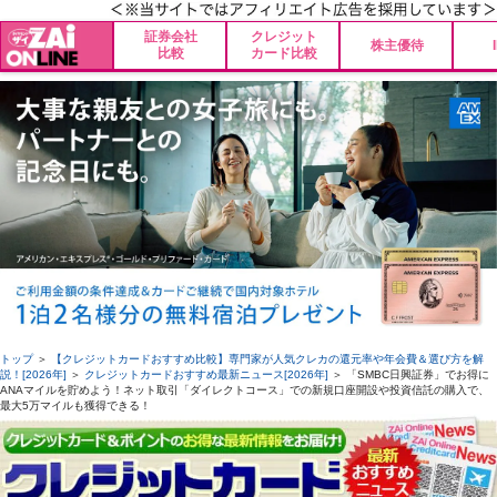
証券会社
クレジット
株主優待
比較
カード比較
トップ
＞
【クレジットカードおすすめ比較】専門家が人気クレカの還元率や年会費＆選び方を解
説！[2026年]
＞
クレジットカードおすすめ最新ニュース[2026年]
＞ 「SMBC日興証券」でお得に
ANAマイルを貯めよう！ネット取引「ダイレクトコース」での新規口座開設や投資信託の購入で、
最大5万マイルも獲得できる！