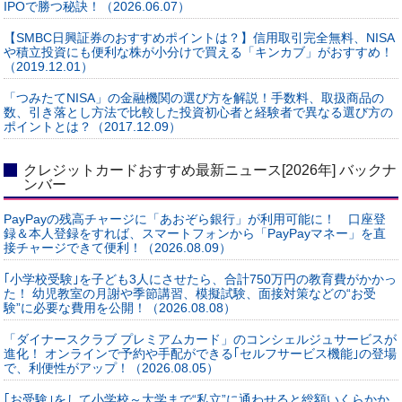
IPOで勝つ秘訣！（2026.06.07）
【SMBC日興証券のおすすめポイントは？】信用取引完全無料、NISA
や積立投資にも便利な株が小分けで買える「キンカブ」がおすすめ！
（2019.12.01）
「つみたてNISA」の金融機関の選び方を解説！手数料、取扱商品の
数、引き落とし方法で比較した投資初心者と経験者で異なる選び方の
ポイントとは？（2017.12.09）
クレジットカードおすすめ最新ニュース[2026年] バックナ
ンバー
PayPayの残高チャージに「あおぞら銀行」が利用可能に！ 口座登
録＆本人登録をすれば、スマートフォンから「PayPayマネー」を直
接チャージできて便利！（2026.08.09）
｢小学校受験｣を子ども3人にさせたら、合計750万円の教育費がかかっ
た！ 幼児教室の月謝や季節講習、模擬試験、面接対策などの“お受
験”に必要な費用を公開！（2026.08.08）
「ダイナースクラブ プレミアムカード」のコンシェルジュサービスが
進化！ オンラインで予約や手配ができる｢セルフサービス機能｣の登場
で、利便性がアップ！（2026.08.05）
｢お受験｣をして小学校～大学まで“私立”に通わせると総額いくらかか