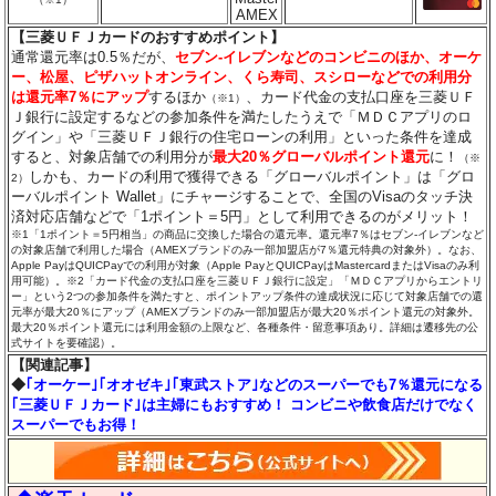
AMEX
【三菱ＵＦＪカードのおすすめポイント】
通常還元率は0.5％だが、
セブン‐イレブンなどのコンビニのほか、オーケ
ー、松屋、ピザハットオンライン、くら寿司、スシローなどでの利用分
は還元率7％にアップ
するほか
、カード代金の支払口座を三菱ＵＦ
（※1）
Ｊ銀行に設定するなどの参加条件を満たしたうえで「ＭＤＣアプリのロ
グイン」や「三菱ＵＦＪ銀行の住宅ローンの利用」といった条件を達成
すると、対象店舗での利用分が
最大20％グローバルポイント還元
に！
（※
しかも、カードの利用で獲得できる「グローバルポイント」は「グロ
2）
ーバルポイント Wallet」にチャージすることで、全国のVisaのタッチ決
済対応店舗などで「1ポイント＝5円」として利用できるのがメリット！
※1「1ポイント＝5円相当」の商品に交換した場合の還元率。還元率7％はセブン‐イレブンなど
の対象店舗で利用した場合（AMEXブランドのみ一部加盟店が7％還元特典の対象外）。なお、
Apple PayはQUICPayでの利用が対象（Apple PayとQUICPayはMastercardまたはVisaのみ利
用可能）。※2「カード代金の支払口座を三菱ＵＦＪ銀行に設定」「ＭＤＣアプリからエントリ
ー」という2つの参加条件を満たすと、ポイントアップ条件の達成状況に応じて対象店舗での還
元率が最大20％にアップ（AMEXブランドのみ一部加盟店が最大20％ポイント還元の対象外。
最大20％ポイント還元には利用金額の上限など、各種条件・留意事項あり。詳細は遷移先の公
式サイトを要確認）。
【関連記事】
◆
｢オーケー｣｢オオゼキ｣｢東武ストア｣などのスーパーでも7％還元になる
｢三菱ＵＦＪカード｣は主婦にもおすすめ！ コンビニや飲食店だけでなく
スーパーでもお得！