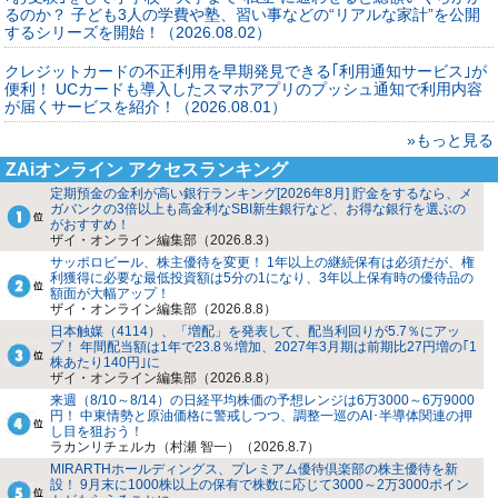
るのか？ 子ども3人の学費や塾、習い事などの“リアルな家計”を公開
するシリーズを開始！（2026.08.02）
クレジットカードの不正利用を早期発見できる｢利用通知サービス｣が
便利！ UCカードも導入したスマホアプリのプッシュ通知で利用内容
が届くサービスを紹介！（2026.08.01）
»もっと見る
ZAiオンライン アクセスランキング
定期預金の金利が高い銀行ランキング[2026年8月] 貯金をするなら、メ
ガバンクの3倍以上も高金利なSBI新生銀行など、お得な銀行を選ぶの
がおすすめ！
ザイ・オンライン編集部（2026.8.3）
サッポロビール、株主優待を変更！ 1年以上の継続保有は必須だが、権
利獲得に必要な最低投資額は5分の1になり、3年以上保有時の優待品の
額面が大幅アップ！
ザイ・オンライン編集部（2026.8.8）
日本触媒（4114）、「増配」を発表して、配当利回りが5.7％にアッ
プ！ 年間配当額は1年で23.8％増加、2027年3月期は前期比27円増の｢1
株あたり140円｣に
ザイ・オンライン編集部（2026.8.8）
来週（8/10～8/14）の日経平均株価の予想レンジは6万3000～6万9000
円！ 中東情勢と原油価格に警戒しつつ、調整一巡のAI･半導体関連の押
し目を狙おう！
ラカンリチェルカ（村瀬 智一）（2026.8.7）
MIRARTHホールディングス、プレミアム優待倶楽部の株主優待を新
設！ 9月末に1000株以上の保有で株数に応じて3000～2万3000ポイン