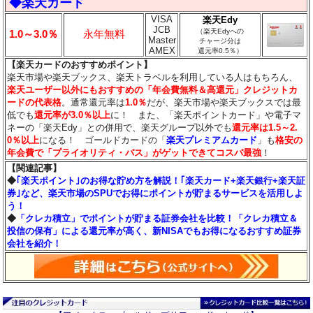
◆楽天カード
VISA
楽天Edy
JCB
（楽天Edyへの
1.0～3.0％
永年無料
Master
チャージ分は
AMEX
還元率0.5％）
【楽天カードのおすすめポイント】
楽天市場や楽天ブックス、楽天トラベルを利用している人はもちろん、
楽天ユーザー以外にもおすすめの「年会費無料＆高還元」クレジットカ
ードの代表格
。通常還元率は
1.0％
だが、楽天市場や楽天ブックスでは最
低でも
還元率が3.0％
以上
に！ また、「楽天ポイントカード」や電子マ
ネーの「楽天Edy」との併用で、楽天グループ以外でも
還元率は1.5～2.
0％以上
になる！ ゴールドカードの「
楽天プレミアムカード
」も
格安の
年会費で「プライオリティ・パス」がゲットできてコスパ最強
！
【関連記事】
◆
｢楽天ポイント｣のお得な貯め方を解説！｢楽天カード+楽天銀行+楽天証
券｣など、楽天市場のSPUでお得にポイントが貯まるサービスを活用しよ
う！
◆
「クレカ積立」でポイントが貯まる証券会社を比較！「クレカ積立＆
投信の保有」による還元率が高く、新NISAでもお得になるおすすめ証券
会社を紹介！