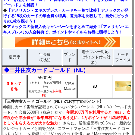
ゴールド」を解説！
◆
【アメリカン・エキスプレス・カードを一覧で比較】アメックスが発
行する15枚のカードの年会費や特典、還元率を比較して、自分にピッタ
リの1枚を探そう！
◆
アメックスの新規入会キャンペーンをまとめて紹介！｢アメリカン･エ
キスプレス｣の入会特典で、ポイントやマイルをお得に獲得しよう！
電子マネー対応
年会費
ブラン
カード
還元率
（ポイント付与対
（税込）
ド
フェイス
象）
◆三井住友カード ゴールド（NL）
5500円
0.5～7.
（ただし、年100万円以
VISA
iD
上の
Master
0％
利用で次年度から
永年無
料
）
【三井住友カード ゴールド（NL）のおすすめポイント】
券面にカード番号が記載されていない“ナンバーレス（NL）”のゴールドカ
ード。年会費5500円（税込）だが、
年間100万円を利用すると
、次
（※1）
年度から年会費が“永年無料”になるうえに、1万ポイントが「継続特典」
としてもらえるのが大きな魅力
！ さらに、通常還元率は0.5％と一般的な
クレジットカードと同等だが、スマートフォンに「三井住友カード ゴー
ルド（NL）」を登録して「Visaのタッチ決済」や「Mastercardタッチ決