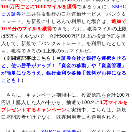
100万円ごとに1000マイルを獲得
できるうえに、
SMBC
日興証券
と三井住友銀行の口座連動サービス「バンク＆
トレード」を新規に申し込んで利用した場合は、
追加で
10％分のマイルを獲得
できる。なお、獲得マイルの上限
は5万マイルなので、合計5000万円以上の投資信託を購
入して、新規で「バンク＆トレード」を利用したとして
も、獲得できるのは上限の5万マイルだ。
（※関連記事はこちら！⇒
証券会社と銀行を連携させる
と、使い勝手がアップ！「資金の移動」や「資産管理」
が簡単になるうえ、銀行金利や各種手数料がお得になる
ことも！
）
さらに、キャンペーン期間中に、投資信託を合計100万
円以上購入した人の中から、抽選で100名に
1万マイルを
プレゼントするキャンペーン
も実施中。こちらは、新規
口座開設者だけでなく、既存利用者にも適用される。
以上、今回は、
SMBC日興証券
が、「ダイレクトコー