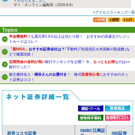
トがもらえることに
ザイ・オンライン編集部（2026.8.9）
»アクセスランキング一覧
Topics
年会費無料
でも還元率1.0％以上は当たり前！ おすすめの高還元クレジッ
トカードはコレ！
「新NISA」
おすすめ証券会社は？
｢手数料｣｢投資信託＆米国株の取扱数｣な
どで徹底比較！
定期預金の金利が高い
銀行ランキングを公開！ 今、
もっともお得
なのは○○
銀行だった！
株主優待名人・
桐谷さんのお墨付き
！ 株式
投資初心者
におすすめのネッ
ト証券はココ！
SMBC日興証
岩井コスモ証券
SBI証券