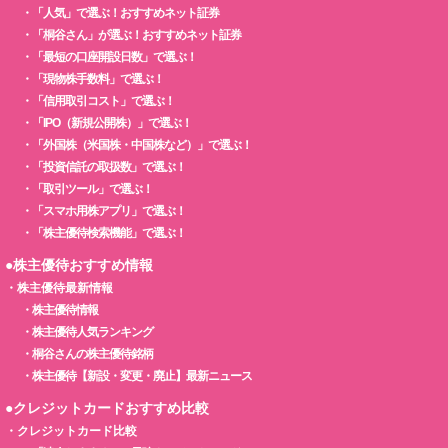
・
「人気」で選ぶ！おすすめネット証券
・
「桐谷さん」が選ぶ！おすすめネット証券
・
「最短の口座開設日数」で選ぶ！
・
「現物株手数料」で選ぶ！
・
「信用取引コスト」で選ぶ！
・
「IPO（新規公開株）」で選ぶ！
・
「外国株（米国株・中国株など）」で選ぶ！
・
「投資信託の取扱数」で選ぶ！
・
「取引ツール」で選ぶ！
・
「スマホ用株アプリ」で選ぶ！
・
「株主優待検索機能」で選ぶ！
●株主優待おすすめ情報
・
株主優待最新情報
・
株主優待情報
・
株主優待人気ランキング
・
桐谷さんの株主優待銘柄
・
株主優待【新設・変更・廃止】最新ニュース
●クレジットカードおすすめ比較
・
クレジットカード比較