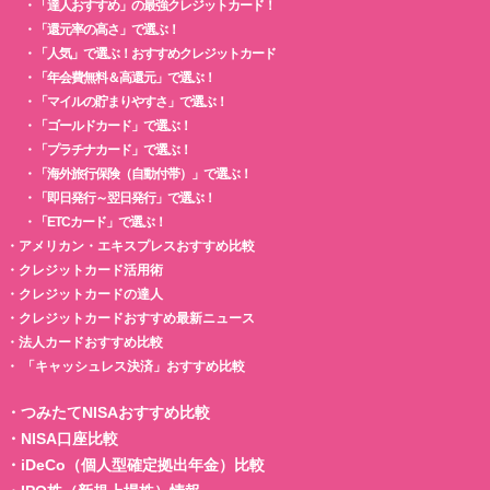
・
「達人おすすめ」の最強クレジットカード！
・
「還元率の高さ」で選ぶ！
・
「人気」で選ぶ！おすすめクレジットカード
・
「年会費無料＆高還元」で選ぶ！
・
「マイルの貯まりやすさ」で選ぶ！
・
「ゴールドカード」で選ぶ！
・
「プラチナカード」で選ぶ！
・
「海外旅行保険（自動付帯）」で選ぶ！
・
「即日発行～翌日発行」で選ぶ！
・
「ETCカード」で選ぶ！
・
アメリカン・エキスプレスおすすめ比較
・
クレジットカード活用術
・
クレジットカードの達人
・
クレジットカードおすすめ最新ニュース
・
法人カードおすすめ比較
・
「キャッシュレス決済」おすすめ比較
・
つみたてNISAおすすめ比較
・
NISA口座比較
・
iDeCo（個人型確定拠出年金）比較