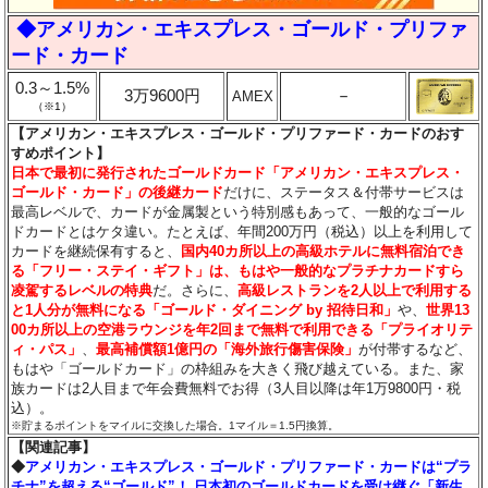
◆アメリカン・エキスプレス・ゴールド・プリファ
ード・カード
0.3～1.5%
3万9600円
－
AMEX
（※1）
【アメリカン・エキスプレス・ゴールド・プリファード・カードのおす
すめポイント】
日本で最初に発行されたゴールドカード「アメリカン・エキスプレス・
ゴールド・カード」の後継カード
だけに、ステータス＆付帯サービスは
最高レベルで、カードが金属製という特別感もあって、一般的なゴール
ドカードとはケタ違い。たとえば、年間200万円（税込）以上を利用して
カードを継続保有すると、
国内40カ所以上の高級ホテルに無料宿泊でき
る「フリー・ステイ・ギフト」は、もはや一般的なプラチナカードすら
凌駕するレベルの特典
だ。さらに、
高級レストランを2人以上で利用する
と1人分が無料になる「ゴールド・ダイニング by 招待日和」
や、
世界13
00カ所以上の空港ラウンジを年2回まで無料で利用できる「プライオリテ
ィ・パス」
、
最高補償額1億円の「海外旅行傷害保険」
が付帯するなど、
もはや「ゴールドカード」の枠組みを大きく飛び越えている。また、家
族カードは2人目まで年会費無料でお得（3人目以降は年1万9800円・税
込）。
※貯まるポイントをマイルに交換した場合。1マイル＝1.5円換算。
【関連記事】
◆
アメリカン・エキスプレス・ゴールド・プリファード・カードは“プラ
チナ”を超える“ゴールド”！ 日本初のゴールドカードを受け継ぐ「新生