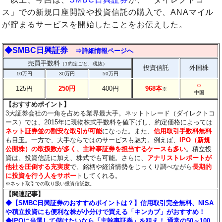
ス」での新規口座開設や投資信託の購入で、ANAマイル
が貯まるサービスを開始したことをお伝えした。
◆SMBC日興証券
⇒詳細情報ページへ
売買手数料
（1約定ごと、税抜）
投資信託
外国株
10万円
30万円
50万円
○
125円
250円
400円
968本
※
中国
【おすすめポイント】
3大証券会社の一角を占める業界最大手。ネットトレード（ダイレクトコ
ース）では、2015年に現物株式手数料を値下げし、約定価格によっては
ネット証券並の割安な取引が可能
になった。また、
信用取引手数料無料
も目玉。一方で、大手ならではのサービスも魅力。例えば、
IPO（新規
公開株）の取扱数が多く、主幹事証券を担当するケースも多い
。積立投
資は、投資信託に加え、株式でも可能。さらに、
アナリストレポートが
他社を圧倒する充実度
で、銘柄や経済情勢をじっくり調べながら
長期的
に投資を行う人をサポー
トしてくれる。
※ネット取引での取り扱い投資信託数。
【関連記事】
◆【SMBC日興証券のおすすめポイントは？】信用取引完全無料、NISA
や積立投資にも便利な株が小分けで買える「キンカブ」がおすすめ！
◆IPOに当選して儲けたいなら「主幹事証券」を狙え！ 通常の50～100