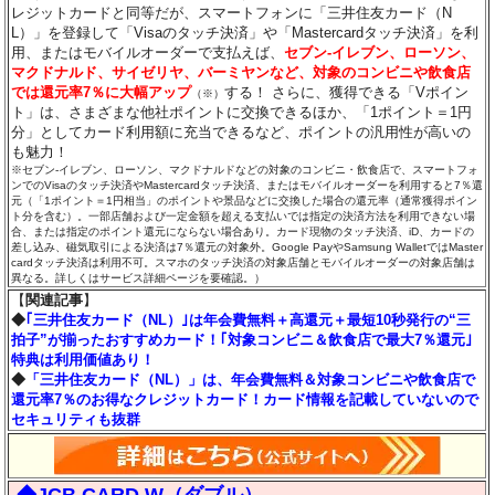
レジットカードと同等だが、スマートフォンに「三井住友カード（N
L）」を登録して「Visaのタッチ決済」や「Mastercardタッチ決済」を利
用、またはモバイルオーダーで支払えば、
セブン‐イレブン、ローソン、
マクドナルド、サイゼリヤ、バーミヤンなど、対象のコンビニや飲食店
では還元率7％に大幅アップ
する！ さらに、獲得できる「Vポイン
（※）
ト」は、さまざまな他社ポイントに交換できるほか、「1ポイント＝1円
分」としてカード利用額に充当できるなど、ポイントの汎用性が高いの
も魅力！
※セブン‐イレブン、ローソン、マクドナルドなどの対象のコンビニ・飲食店で、スマートフォ
ンでのVisaのタッチ決済やMastercardタッチ決済、またはモバイルオーダーを利用すると7％還
元（「1ポイント＝1円相当」のポイントや景品などに交換した場合の還元率（通常獲得ポイン
ト分を含む）。一部店舗および一定金額を超える支払いでは指定の決済方法を利用できない場
合、または指定のポイント還元にならない場合あり。カード現物のタッチ決済、iD、カードの
差し込み、磁気取引による決済は7％還元の対象外。Google PayやSamsung WalletではMaster
cardタッチ決済は利用不可。スマホのタッチ決済の対象店舗とモバイルオーダーの対象店舗は
異なる。詳しくはサービス詳細ページを要確認。）
【
関連記事
】
◆
｢三井住友カード（NL）｣は年会費無料＋高還元＋最短10秒発行の“三
拍子”が揃ったおすすめカード！｢対象コンビニ＆飲食店で最大7％還元｣
特典は利用価値あり！
◆
「三井住友カード（NL）」は、年会費無料＆対象コンビニや飲食店で
還元率7％のお得なクレジットカード！カード情報を記載していないので
セキュリティも抜群