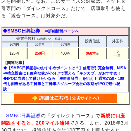
スを開始した。なお、このサービスの対象は、ネット取
引専門の「ダイレクトコース」だけで、店頭取引も使え
る「総合コース」は対象外だ。
◆SMBC日興証券
⇒詳細情報ページへ
売買手数料
（1約定ごと、税抜）
投資信託
外国株
10万円
30万円
50万円
○
125円
250円
400円
968本
※
中国
【関連記事】
◆【SMBC日興証券のおすすめポイントは？】信用取引完全無料、NISA
や積立投資にも便利な株が小分けで買える「キンカブ」がおすすめ！
◆IPOに当選して儲けたいなら「主幹事証券」を狙え！ 通常の50～100
倍も割当がある主幹事と主幹事のグループ会社の攻略がIPOで勝つ秘
訣！
SMBC日興証券
の「ダイレクトコース」で
新規に口座
開設をすると、200マイル獲得
できる。また、2018年3月
30日までに、投資信託を合計100万円以上購入すると、