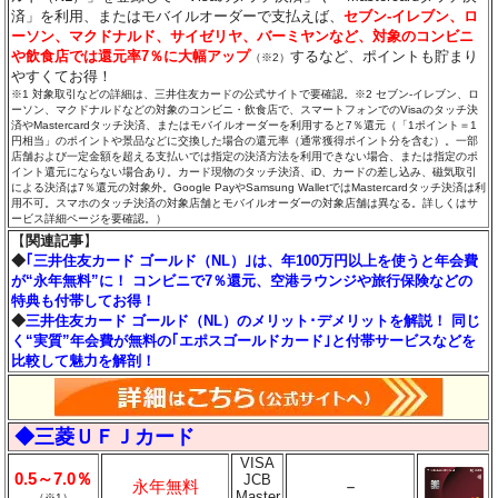
済」を利用、またはモバイルオーダーで支払えば、
セブン‐イレブン、ロ
ーソン、マクドナルド、サイゼリヤ、バーミヤンなど、対象のコンビニ
や飲食店では還元率7％に大幅アップ
するなど、ポイントも貯まり
（※2）
やすくてお得！
※1 対象取引などの詳細は、三井住友カードの公式サイトで要確認。※2 セブン‐イレブン、ロ
ーソン、マクドナルドなどの対象のコンビニ・飲食店で、スマートフォンでのVisaのタッチ決
済やMastercardタッチ決済、またはモバイルオーダーを利用すると7％還元（「1ポイント＝1
円相当」のポイントや景品などに交換した場合の還元率（通常獲得ポイント分を含む）。一部
店舗および一定金額を超える支払いでは指定の決済方法を利用できない場合、または指定のポ
イント還元にならない場合あり。カード現物のタッチ決済、iD、カードの差し込み、磁気取引
による決済は7％還元の対象外。Google PayやSamsung WalletではMastercardタッチ決済は利
用不可。スマホのタッチ決済の対象店舗とモバイルオーダーの対象店舗は異なる。詳しくはサ
ービス詳細ページを要確認。）
【
関連記事
】
◆
｢三井住友カード ゴールド（NL）｣は、年100万円以上を使うと年会費
が“永年無料”に！ コンビニで7％還元、空港ラウンジや旅行保険などの
特典も付帯してお得！
◆
三井住友カード ゴールド（NL）のメリット･デメリットを解説！ 同じ
く“実質”年会費が無料の｢エポスゴールドカード｣と付帯サービスなどを
比較して魅力を解剖！
◆三菱ＵＦＪカード
VISA
0.5～7.0％
JCB
永年無料
－
Master
（※1）