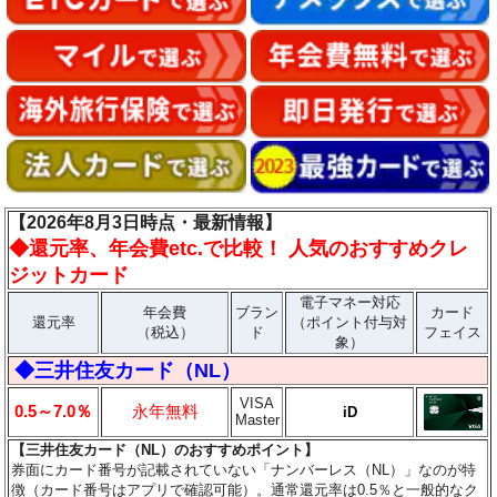
【2026年8月3日時点・最新情報】
◆
還元率、年会費etc.で比較！ 人気のおすすめクレ
ジットカード
電子マネー対応
年会費
ブラン
カード
還元率
（ポイント付与対
（税込）
ド
フェイス
象）
◆三井住友カード（NL）
VISA
0.5～7.0％
永年無料
iD
Master
【三井住友カード（NL）のおすすめポイント】
券面にカード番号が記載されていない「ナンバーレス（NL）」なのが特
徴（カード番号はアプリで確認可能）。通常還元率は0.5％と一般的なク