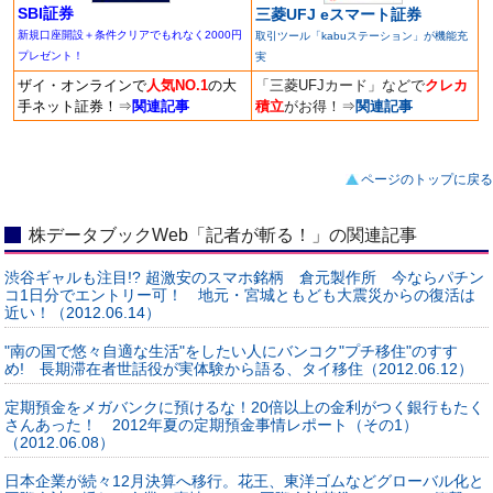
SBI証券
三菱UFJ eスマート証券
新規口座開設＋条件クリアでもれなく2000円
取引ツール「kabuステーション」が機能充
プレゼント！
実
ザイ・オンラインで
人気NO.1
の大
「三菱UFJカード」などで
クレカ
手ネット証券！
⇒
関連記事
積立
がお得！
⇒
関連記事
ページのトップに戻る
株データブックWeb「記者が斬る！」の関連記事
渋谷ギャルも注目!? 超激安のスマホ銘柄 倉元製作所 今ならパチン
コ1日分でエントリー可！ 地元・宮城ともども大震災からの復活は
近い！（2012.06.14）
"南の国で悠々自適な生活"をしたい人にバンコク"プチ移住"のすす
め! 長期滞在者世話役が実体験から語る、タイ移住（2012.06.12）
定期預金をメガバンクに預けるな！20倍以上の金利がつく銀行もたく
さんあった！ 2012年夏の定期預金事情レポート（その1）
（2012.06.08）
日本企業が続々12月決算へ移行。花王、東洋ゴムなどグローバル化と