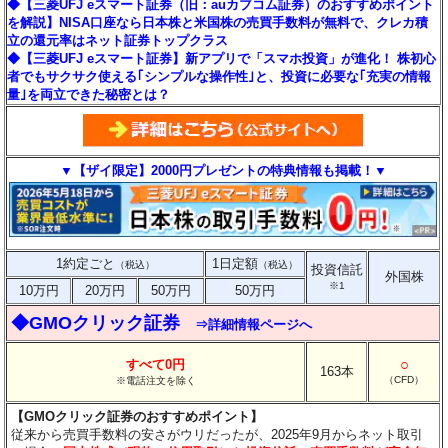
◆【三菱UFJ eスマート証券（旧：auカブコム証券）のおすすめポイント
を解説】NISA口座なら日本株と米国株の売買手数料が無料で、クレカ積
立の還元率はネット証券トップクラス
◆【三菱UFJ eスマート証券】新アプリで「スマホ投資」が進化！ 株初心
者でもサクサク使える｢シンプルな操作性｣と、投資に必要な｢充実の情報
量｣を両立できた秘密とは？
▼【ザイ限定】2000円プレゼントの特典情報も掲載！▼
1約定ごと
1日定額
（税込）
（税込）
投資信託
外国株
※1
10万円
20万円
50万円
50万円
◆GMOクリック証券
⇒詳細情報ページへ
○
すべて0円
163本
（CFD）
※電話注文を除く
【GMOクリック証券のおすすめポイント】
従来から売買手数料の安さがウリだったが、2025年9月からネット取引