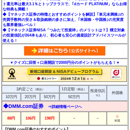
ト還元率は最大3.1％とトップクラスで、｢dカード PLATINUM」ならお得
な特典も満載！
◆【マネックス証券の特徴とおすすめポイントを解説】｢単元未満株｣の
売買手数料の安さ＆取扱銘柄の多さに加え、｢米国株・中国株｣の充実度
も業界最強レベル！
◆【マネックス証券NISA「つみたて投資枠」のメリットは？】積立対象
の投資信託が264本もあり、初心者も安心の資産設計アドバイスツールが
使える！
▼クイズに回答＋口座開設で2000円分のポイントがもらえる！▼
1約定ごと
1日定額
（税込）
（税込）
投資信託
外国株
※1
10万円
20万円
50万円
50万円
◆DMM.com証券
⇒詳細情報ページへ
○
－
－
88円
106円
198円
米国
【DMM.com証券のおすすめポイント】