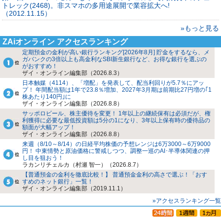
トレック(2468)。非スマホの多用途展開で業容拡大へ!
（2012.11.15）
»もっと見る
ZAiオンライン アクセスランキング
定期預金の金利が高い銀行ランキング[2026年8月] 貯金をするなら、メ
ガバンクの3倍以上も高金利なSBI新生銀行など、お得な銀行を選ぶの
がおすすめ！
ザイ・オンライン編集部（2026.8.3）
日本触媒（4114）、「増配」を発表して、配当利回りが5.7％にアッ
プ！ 年間配当額は1年で23.8％増加、2027年3月期は前期比27円増の｢1
株あたり140円｣に
ザイ・オンライン編集部（2026.8.8）
サッポロビール、株主優待を変更！ 1年以上の継続保有は必須だが、権
利獲得に必要な最低投資額は5分の1になり、3年以上保有時の優待品の
額面が大幅アップ！
ザイ・オンライン編集部（2026.8.8）
来週（8/10～8/14）の日経平均株価の予想レンジは6万3000～6万9000
円！ 中東情勢と原油価格に警戒しつつ、調整一巡のAI･半導体関連の押
し目を狙おう！
ラカンリチェルカ（村瀬 智一）（2026.8.7）
【普通預金の金利を徹底比較！】 普通預金金利の高さで選ぶ！「おす
すめのネット銀行」一覧！
ザイ・オンライン編集部（2019.11.1）
»アクセスランキング一覧