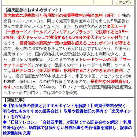
、アセアン
【楽天証券のおすすめポイント】
国内株式の現物取引と信用取引の売買手数料が完全無料（0円）！
株の
売買コストについては、同じく売買手数料無料を打ち出したSBI証券と
並んで業界最安レベルとなった。また、投信積立のときに
楽天カード
（一般カード／ゴールド／プレミアム／ブラック）で決済すると0.5〜
2％分
、楽天キャッシュで決済すると0.5％分
の楽天ポイントが付与
され
るうえ、
投資信託の残高が一定の金額を超えるごとにポイントが貯まる
ので、長期的に積立投資を考えている人にはおすすめだろう。貯まった
楽天ポイントは、国内現物株式や投資信託の購入にも利用できる。ま
た、取引から情報収集、入出金までできる
トレードツールの元祖「マー
ケットスピード」
が有名で、数多くのデイトレーダーも利用。ツール内
では
日経テレコン（楽天証券版）を利用することができるのも便利
。さ
らに、投資信託数が2600本以上と多く、米国や中国、アセアンなどの海
外株式、海外ETF、金の積立投資もできるので、
長期的な分散投資がし
やすい
のも便利だ。2024年の「J.D. パワー個人資産運用顧客満足度調査
＜ネット証券部門＞」では総合1位を受賞。
【関連記事】
◆【楽天証券の特徴とおすすめポイントを解説！】売買手数料が安く、
初心者にもおすすめの証券会社！ 取引や投資信託の保有で「楽天ポイン
ト」を貯めよう
◆「日経テレコン」「会社四季報」が閲覧できる証券会社を解説！ 利用
料0円ながら、紙媒体では読めない独自記事や先行情報を掲載し、記事の
検索機能も充実