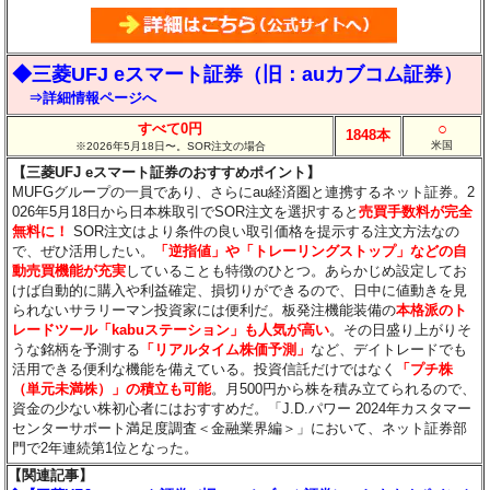
◆三菱UFJ eスマート証券（旧：auカブコム証券）
⇒詳細情報ページへ
○
すべて0円
1848本
米国
※2026年5月18日〜。SOR注文の場合
【三菱UFJ eスマート証券のおすすめポイント】
MUFGグループの一員であり、さらにau経済圏と連携するネット証券。2
026年5月18日から日本株取引でSOR注文を選択すると
売買手数料が完全
無料に！
SOR注文はより条件の良い取引価格を提示する注文方法なの
で、ぜひ活用したい。
「逆指値」や「トレーリングストップ」などの自
動売買機能が充実
していることも特徴のひとつ。あらかじめ設定してお
けば自動的に購入や利益確定、損切りができるので、日中に値動きを見
られないサラリーマン投資家には便利だ。板発注機能装備の
本格派のト
レードツール「kabuステーション」も人気が高い
。その日盛り上がりそ
うな銘柄を予測する
「リアルタイム株価予測」
など、デイトレードでも
活用できる便利な機能を備えている。投資信託だけではなく
「プチ株
（単元未満株）」の積立も可能
。月500円から株を積み立てられるので、
資金の少ない株初心者にはおすすめだ。「J.D.パワー 2024年カスタマー
センターサポート満足度調査＜金融業界編＞」において、ネット証券部
門で2年連続第1位となった。
【関連記事】