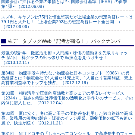
国際会計に揺れる企業の事情とは?～国際会計基準（IFRS）の衝撃
第4弾～（2012.06.08）
スズキ、キヤノンは75円と慎重堅実だが上場企業の想定為替レートは
79.1円と大外し！（上場企業292社の想定為替レート全公開！）
（2012.06.06）
株データブックWeb「記者が斬る！」 バックナンバー
最強の統計学 徹底活用術＜入門編＞株価の値動きを先取りキャッ
チ 第1回 棒グラフの出っ張りで 転換点を見つけ出せ！
（2013.12.11）
第34回 物流手段を持たない物流会社日本コンセプト（9386）の異
色経営とは？物流会社で1人当たり売上高、1人当たり営業利益、売上
高営業利益率でトップを独占。（2012.12.19）
第33回 相模湾岸で圧倒的店舗数と高シェアの平安レイサービス
（2344）。強さの秘訣は葬儀価格の透明化と手作りのサービス。その
内側に潜入した。（2012.12.04）
第32回 夏に安く、冬に高い玉子の価格差を利用した独自路線で高成
長。業務用の液卵の製造・販売のイフジ産業、鶏卵価格の低下も追い
風で、快走が続く（2012.11.21）
第31回 NTTドコモの「しゃべってコンシェル」で高成長中のフュー