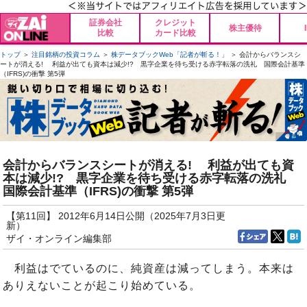
証券会社
クレジット
株主優待
比較
カード比較
トップ
＞
注目銘柄の投資コラム
＞
株データブックWeb「記者が斬る！」
＞ 会計からバランスシ
ートが消える! 利益が出ても資本は減少!? 黒字企業を待ち受ける赤字転落の洗礼 国際会計基準
（IFRS)の衝撃 第5弾
会計からバランスシートが消える! 利益が出ても資
本は減少!? 黒字企業を待ち受ける赤字転落の洗礼
国際会計基準（IFRS)の衝撃 第5弾
【第11回】 2012年6月14日公開（2025年7月3日更
新）
ザイ・オンライン編集部
利益はでているのに、純資産は減ってしまう。本来は
ありえないことが起こり始めている。