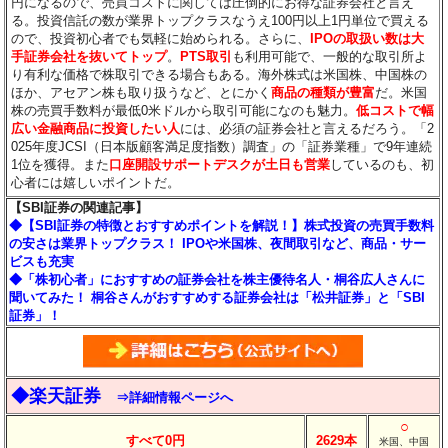
円になるので、売買コストに関しては圧倒的にお得な証券会社と言え
る。投資信託の数が業界トップクラスなうえ100円以上1円単位で買える
ので、投資初心者でも気軽に始められる。さらに、
IPOの取扱い数は大
手証券会社を抜いてトップ
。
PTS取引
も利用可能で、一般的な取引所よ
り有利な価格で株取引できる場合もある。海外株式は米国株、中国株の
ほか、アセアン株も取り扱うなど、とにかく
商品の種類が豊富
だ。米国
株の売買手数料が最低0米ドルから取引可能になのも魅力。
低コストで幅
広い金融商品に投資したい人
には、必須の証券会社と言えるだろう。「2
025年度JCSI（日本版顧客満足度指数）調査」の「証券業種」で9年連続
1位を獲得。また
口座開設サポートデスクが土日も営業
しているのも、初
心者には嬉しいポイントだ。
【SBI証券の関連記事】
◆【SBI証券の特徴とおすすめポイントを解説！】株式投資の売買手数料
の安さは業界トップクラス！ IPOや米国株、夜間取引など、商品・サー
ビスも充実
◆「株初心者」におすすめの証券会社を株主優待名人・桐谷広人さんに
聞いてみた！ 桐谷さんがおすすめする証券会社は「松井証券」と「SBI
証券」！
◆楽天証券
⇒詳細情報ページへ
○
すべて0円
2629本
米国、中国