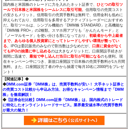
国内株と米国株のトレードに力を入れたネット証券で、
ひとつの取引ツ
ールで日本株と米国株をシームレスに取引可能
。信用取引の売買コスト
の安さもメリット。信用取引の売買手数料は無料で、信用金利も低めに
抑えられており、信用取引を多用するアクティブトレーダーにおすすめ
だ。取引ツールは、シンプル機能の「DMM株 STANDARD」と高機能な
「DMM株 PRO+」の2種類。スマホ用アプリも「かんたんモード」と
「ノーマルモード」を使い分ける形になっており、
初級者から中上級者
まで、あらゆる個人投資家にとってトレードしやすい環境が整ってい
る
。IPOは委託販売のみなので割当数は少なめだが、
口座に資金がなく
てもIPOの抽選に申し込める
のは大きなメリットだ。口座開設手続きが
期間に迅速で、
最短で申し込んだ当日に取引が可能になる
のも便利。現
在キャンペーン中につき、新規口座開設で日本株の売買手数料が1カ月間
無料。また、口座開設完了者の中から抽選で毎月10名に2000円をプレゼ
ント！
【関連記事】◆
◆
DMM.com証券「DMM株」は、売買手数料が安い！ 大手ネット証券と
の売買コスト比較から申込み方法、お得なキャンペーン情報まで「DMM
株」を徹底解説！
◆
【証券会社比較】DMM.com証券「DMM株」は、国内株式のトレード
に特化したオンライントレードサービス。業界最安値水準の売買手数料
が最大の魅力！