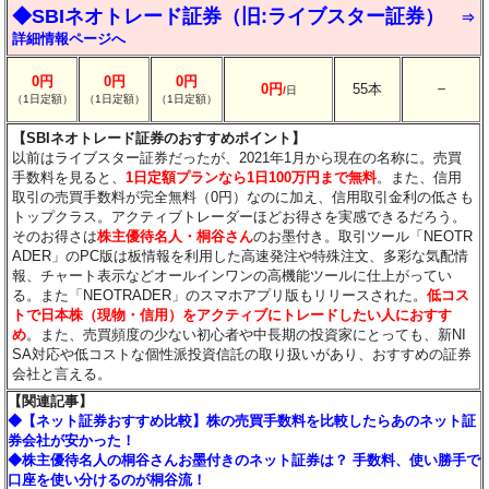
◆SBIネオトレード証券（旧:ライブスター証券）
⇒
詳細情報ページへ
0円
0円
0円
－
0円
55本
/
日
（1日定額）
（1日定額）
（1日定額）
【SBIネオトレード証券のおすすめポイント】
以前はライブスター証券だったが、2021年1月から現在の名称に。売買
手数料を見ると、
1日定額プランなら1日100万円まで無料
。また、信用
取引の売買手数料が完全無料（0円）なのに加え、信用取引金利の低さも
トップクラス。アクティブトレーダーほどお得さを実感できるだろう。
そのお得さは
株主優待名人・桐谷さん
のお墨付き。取引ツール「NEOTR
ADER」のPC版は板情報を利用した高速発注や特殊注文、多彩な気配情
報、チャート表示などオールインワンの高機能ツールに仕上がってい
る。また「NEOTRADER」のスマホアプリ版もリリースされた。
低コス
トで日本株（現物・信用）をアクティブにトレードしたい人におすす
め
。また、売買頻度の少ない初心者や中長期の投資家にとっても、新NI
SA対応や低コストな個性派投資信託の取り扱いがあり、おすすめの証券
会社と言える。
【関連記事】
◆【ネット証券おすすめ比較】株の売買手数料を比較したらあのネット証
券会社が安かった！
◆株主優待名人の桐谷さんお墨付きのネット証券は？ 手数料、使い勝手で
口座を使い分けるのが桐谷流！