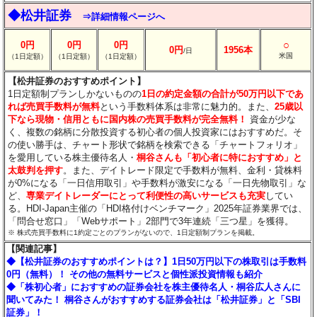
◆松井証券
⇒詳細情報ページへ
○
0円
0円
0円
0円
1956本
/日
米国
（1日定額）
（1日定額）
（1日定額）
【松井証券のおすすめポイント】
1日定額制プランしかないものの
1日の約定金額の合計が50万円以下であ
れば売買手数料が無料
という手数料体系は非常に魅力的。また、
25歳以
下なら現物・信用ともに国内株の売買手数料が完全無料！
資金が少な
く、複数の銘柄に分散投資する初心者の個人投資家にはおすすめだ。そ
の使い勝手は、チャート形状で銘柄を検索できる「チャートフォリオ」
を愛用している株主優待名人・
桐谷さんも「初心者に特におすすめ」と
太鼓判を押す
。また、デイトレード限定で手数料が無料、金利・貸株料
が0%になる「一日信用取引」や手数料が激安になる「一日先物取引」な
ど、
専業デイトレーダーにとって利便性の高いサービスも充実
してい
る。HDI-Japan主催の「HDI格付けベンチマーク」2025年証券業界では、
「問合せ窓口」「Webサポート」2部門で3年連続「三つ星」を獲得。
※ 株式売買手数料に1約定ごとのプランがないので、1日定額制プランを掲載。
【関連記事】
◆【松井証券のおすすめポイントは？】1日50万円以下の株取引は手数料
0円（無料）！ その他の無料サービスと個性派投資情報も紹介
◆「株初心者」におすすめの証券会社を株主優待名人・桐谷広人さんに
聞いてみた！ 桐谷さんがおすすめする証券会社は「松井証券」と「SBI
証券」！