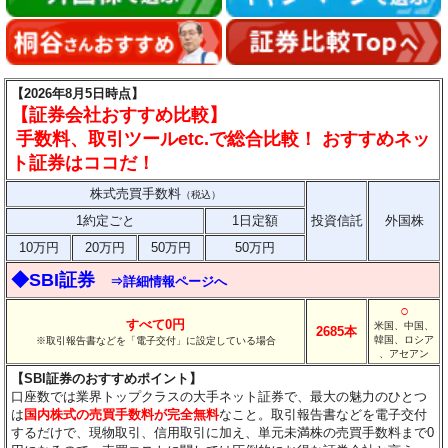
【2026年8月5日時点】
【証券会社おすすめ比較】
手数料、取引ツールetc.で総合比較！ おすすめネッ
ト証券はココだ！
株式売買手数料
（税込）
1約定ごと
1日定額
投資信託
外国株
10万円
20万円
50万円
50万円
◆SBI証券
⇒詳細情報ページへ
○
すべて0円
米国、中国、
2685本
韓国、ロシア
※取引報告書などを「電子交付」に設定している場合
、アセアン
【SBI証券のおすすめポイント】
口座数では業界トップクラスの大手ネット証券で、最大の魅力のひとつ
は
国内株式の売買手数料が完全無料
なこと。取引報告書などを電子交付
するだけで、現物取引、信用取引に加え、単元未満株の売買手数料まで0