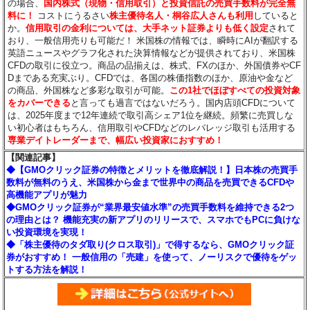
の場合、
国内株式（現物・信用取引）と投資信託の売買手数料が完全無
料に！
コストにうるさい
株主優待名人・桐谷広人さんも利用
していると
か。
信用取引の金利については、大手ネット証券よりも低く設定
されて
おり、一般信用売りも可能だ！ 米国株の情報では、瞬時にAIが翻訳する
英語ニュースやグラフ化された決算情報などが提供されており、米国株
CFDの取引に役立つ。商品の品揃えは、株式、FXのほか、外国債券やCF
Dまである充実ぶり。CFDでは、各国の株価指数のほか、原油や金など
の商品、外国株など多彩な取引が可能。
この1社でほぼすべての投資対象
をカバーできる
と言っても過言ではないだろう。国内店頭CFDについて
は、2025年度まで12年連続で取引高シェア1位を継続。頻繁に売買しな
い初心者はもちろん、信用取引やCFDなどのレバレッジ取引も活用する
専業デイトレーダーまで、幅広い投資家におすすめ！
【関連記事】
◆【GMOクリック証券の特徴とメリットを徹底解説！】日本株の売買手
数料が無料のうえ、米国株から金まで世界中の商品を売買できるCFDや
高機能アプリが魅力
◆GMOクリック証券が“業界最安値水準”の売買手数料を維持できる2つ
の理由とは？ 機能充実の新アプリのリリースで、スマホでもPCに負けな
い投資環境を実現！
◆「株主優待のタダ取り(クロス取引)」で得するなら、GMOクリック証
券がおすすめ！ 一般信用の「売建」を使って、ノーリスクで優待をゲッ
トする方法を解説！