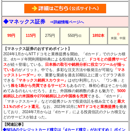
◆マネックス証券
⇒詳細情報ページへ
○
99円
115円
275円
550円
1892本
/日
米国、中国
【マネックス証券のおすすめポイント】
2024年1月からNTTドコモと業務提携を開始。「dカード」でのクレカ積
立、dカード年間利用額特典による投信購入など、
ドコモとの提携サービ
ス
が続々登場している。
日本株の取引や銘柄分析に役立つツールが揃っ
ている
のがメリット。中でも、多彩な注文方法や板発注が可能な
「マネ
ックストレーダー」
や、重要な業績を過去10期以上に渡ってグラフ表示
できる
「マネックス銘柄スカウター」
はぜひ利用したい。「ワン株」と
いう
株を1株から売買できるサービス
もあるので、株初心者はそこから始
めてみるのもいいだろう。また、外国株の銘柄数の多さも魅力で、
5000
銘柄以上の米国株や2700銘柄以上の中国株を売買
できる。「dカード」
「マネックスカード」などの提携クレカで投資信託を積み立てると
最大
3.1％のポイント還元
。なお、2023年10月に
NTTドコモと業務提携
を発表
しており、2024年7月からは「dカード」による投資信託のクレカ積立な
どのサービスが始まった。
【関連記事】
◆NISAのクレジットカード積立は「dカード積立」がおすすめ！ ポイン