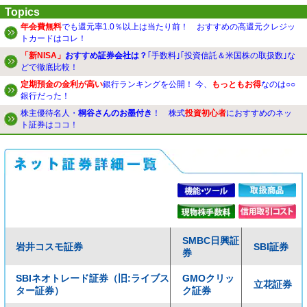
Topics
年会費無料
でも還元率1.0％以上は当たり前！ おすすめの高還元クレジッ
トカードはコレ！
「新NISA」
おすすめ証券会社は？
｢手数料｣｢投資信託＆米国株の取扱数｣な
どで徹底比較！
定期預金の金利が高い
銀行ランキングを公開！ 今、
もっともお得
なのは○○
銀行だった！
株主優待名人・
桐谷さんのお墨付き
！ 株式
投資初心者
におすすめのネッ
ト証券はココ！
SMBC日興証
岩井コスモ証券
SBI証券
券
SBIネオトレード証券（旧:ライブス
GMOクリッ
立花証券
ター証券）
ク証券