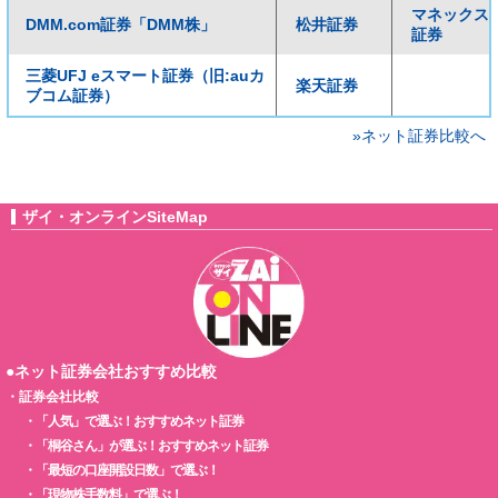
マネックス
DMM.com証券「DMM株」
松井証券
証券
三菱UFJ eスマート証券（旧:auカ
楽天証券
ブコム証券）
»ネット証券比較へ
ザイ・オンラインSiteMap
●ネット証券会社おすすめ比較
・
証券会社比較
・
「人気」で選ぶ！おすすめネット証券
・
「桐谷さん」が選ぶ！おすすめネット証券
・
「最短の口座開設日数」で選ぶ！
・
「現物株手数料」で選ぶ！