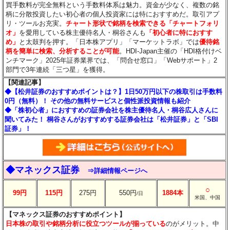
買手数料が完全無料という手数料体系は魅力。資金が少なく、複数の銘
柄に分散投資したい初心者の個人投資家には特におすすめだ。取引アプ
リ・ツールお充実。
チャート形状で銘柄を検索できる「チャートフォリ
オ」
を愛用している株主優待名人・桐谷さんも
「初心者に特におすす
め」
と太鼓判を押す。「日本株アプリ」「マーケットラボ」では
優待銘
柄を簡単に検索、分析することが可能
。HDI-Japan主催の「HDI格付けベ
ンチマーク」2025年証券業界では、「問合せ窓口」「Webサポート」2
部門で3年連続「三つ星」を獲得。
【関連記事】
◆【松井証券のおすすめポイントは？】1日50万円以下の株取引は手数料
0円（無料）！ その他の無料サービスと個性派投資情報も紹介
◆「株初心者」におすすめの証券会社を株主優待名人・桐谷広人さんに
聞いてみた！ 桐谷さんがおすすめする証券会社は「松井証券」と「SBI
証券」！
◆マネックス証券
⇒詳細情報ページへ
○
99円
115円
275円
550円
1884本
/日
米国、中国
【マネックス証券のおすすめポイント】
日本株の取引や銘柄分析に役立つツールが揃っている
のがメリット。中