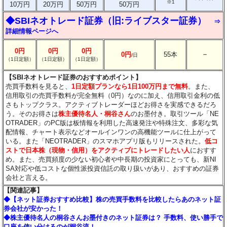
※1
10万円
20万円
50万円
50万円
◆SBIネオトレード証券（旧:ライブスター証券）
⇒
詳細情報ページへ
0円
0円
0円
－
0円
55本
/
日
（1日定額）
（1日定額）
（1日定額）
【SBIネオトレード証券のおすすめポイント】
売買手数料を見ると、
1日定額プランなら1日100万円まで無料
。また、
信用取引の売買手数料が完全無料（0円）なのに加え、信用取引金利の低
さもトップクラス。アクティブトレーダーほどお得さを実感できるだろ
う。そのお得さは
株主優待名人・桐谷さん
のお墨付き。取引ツール「NE
OTRADER」のPC版は板情報を利用した高速発注や特殊注文、多彩な気
配情報、チャート表示などオールインワンの高機能ツールに仕上がって
いる。また「NEOTRADER」のスマホアプリ版もリリースされた。
低コ
ストで日本株（現物・信用）をアクティブにトレードしたい人
におすす
め。また、売買頻度の少ない初心者や中長期の投資家にとっても、新NI
SA対応や低コストな個性派投資信託の取り扱いがあり、おすすめの証券
会社と言える。
【関連記事】
◆【ネット証券おすすめ比較】株の売買手数料を比較したらあのネット証
券会社が安かった！
◆株主優待名人の桐谷さんお墨付きのネット証券は？ 手数料、使い勝手で
口座を使い分けるのが桐谷流！