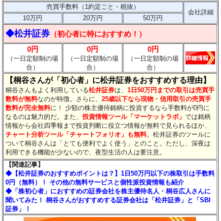
売買手数料（1約定ごと・税抜）
会社詳細
10万円
20万円
50万円
◆松井証券
（初心者に特におすすめ！）
0円
0円
0円
（一日定額制の場
（一日定額制の場
（一日定額制の場
合）
合）
合）
【桐谷さんが「初心者」に松井証券をおすすめする理由】
桐谷さんもよく利用している
松井証券
は、
1日50万円までの取引は売買手
数料が無料
なのが特徴。さらに、
25歳以下なら現物・信用取引の売買手
数料が完全無料
に！ 少額の株主優待銘柄に投資するなら手数料が0円に
なるのは魅力的だ。また、
投資情報ツール「マーケットラボ」
では銘柄
情報から会社四季報まで投資判断に役立つ情報が無料で見られるほか、
チャート分析ツール「チャートフォリオ」も無料
。松井証券のツールに
ついて桐谷さんは「とても便利でよく使う」とのこと。ただし、深夜は
利用できる機能が少ないので、夜型生活の人は要注意。
【関連記事】
◆【松井証券のおすすめポイントは？】1日50万円以下の株取引は手数料
0円（無料）！ その他の無料サービスと個性派投資情報も紹介
◆「株初心者」におすすめの証券会社を株主優待名人・桐谷広人さんに
聞いてみた！ 桐谷さんがおすすめする証券会社は「松井証券」と「SBI
証券」！