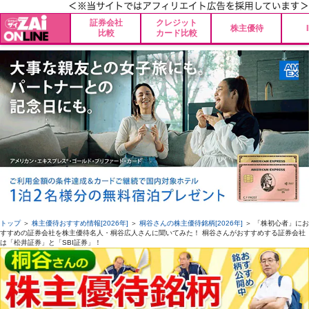
証券会社
クレジット
株主優待
比較
カード比較
トップ
＞
株主優待おすすめ情報[2026年]
＞
桐谷さんの株主優待銘柄[2026年]
＞ 「株初心者」にお
すすめの証券会社を株主優待名人・桐谷広人さんに聞いてみた！ 桐谷さんがおすすめする証券会社
は「松井証券」と「SBI証券」！