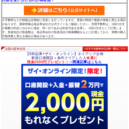
※手数料などの情報は定期的に見直しを行っていますが、更新の関係で最新の情報と異なる場合
があります。最新情報は各証券会社の公式サイトをご確認ください。売買手数料は、1回の注文
が複数の約定に分かれた場合、同一日であれば約定代金を合算し、1回の注文として計算しま
す。投資信託の取扱数は、各証券会社の投資信託の検索機能をもとに計測しており、実際の購入
可能本数と異なる場合が場合があります。
【SBI証券×ザイ・オンライン】タイアップ企画
新規口座開設＋条件クリアした人
全員に
現金2000円プレゼント！
⇒
関連記事はこちら