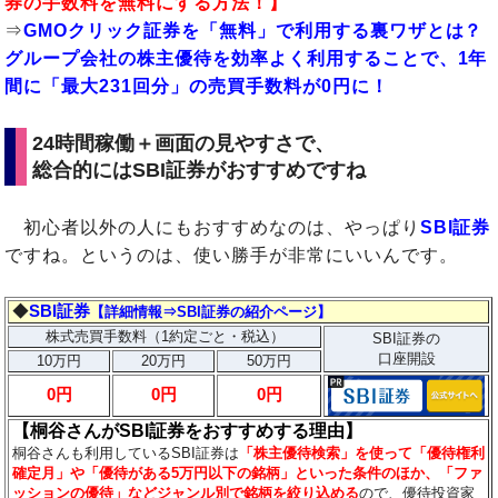
券の手数料を無料にする方法！】
⇒
GMOクリック証券を「無料」で利用する裏ワザとは？
グループ会社の株主優待を効率よく利用することで、1年
間に「最大231回分」の売買手数料が0円に！
24時間稼働＋画面の見やすさで、
総合的にはSBI証券がおすすめですね
初心者以外の人にもおすすめなのは、やっぱり
SBI証券
ですね。というのは、使い勝手が非常にいいんです。
◆
SBI証券
【詳細情報⇒SBI証券の紹介ページ】
株式売買手数料（1約定ごと・税込）
SBI証券の
口座開設
10万円
20万円
50万円
0円
0円
0円
【桐谷さんがSBI証券をおすすめする理由】
桐谷さんも利用しているSBI証券は
「株主優待検索」を使って「優待権利
確定月」や「優待がある5万円以下の銘柄」といった条件のほか、「ファ
ッションの優待」などジャンル別で銘柄を絞り込める
ので、優待投資家