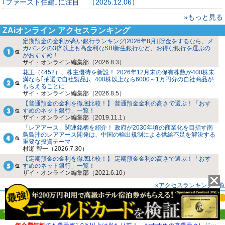
｢ファースト住建｣に注目 （2025.12.06）
»もっと見る
ZAiオンライン アクセスランキング
定期預金の金利が高い銀行ランキング[2026年8月] 貯金をするなら、メ
ガバンクの3倍以上も高金利なSBI新生銀行など、お得な銀行を選ぶの
がおすすめ！
ザイ・オンライン編集部（2026.8.3）
花王（4452）、株主優待を新設！ 2026年12月末の保有株数が400株未
満なら｢抽選で自社製品｣、400株以上なら6000～1万円分の自社商品が
もらえることに
ザイ・オンライン編集部（2026.8.5）
【普通預金の金利を徹底比較！】 普通預金金利の高さで選ぶ！「おす
すめのネット銀行」一覧！
ザイ・オンライン編集部（2019.11.1）
「レアアース」関連銘柄を紹介！ 政府が2030年頃の商業化を目指す南
鳥島沖のレアアース開発は、中国の輸出規制による供給不足を解決する
重要な投資テーマ
村瀬 智一（2026.7.30）
【定期預金の金利を徹底比較！】 定期預金金利の高さで選ぶ！「おす
すめのネット銀行」一覧！
ザイ・オンライン編集部（2021.6.10）
»アクセスランキング一覧
Topics