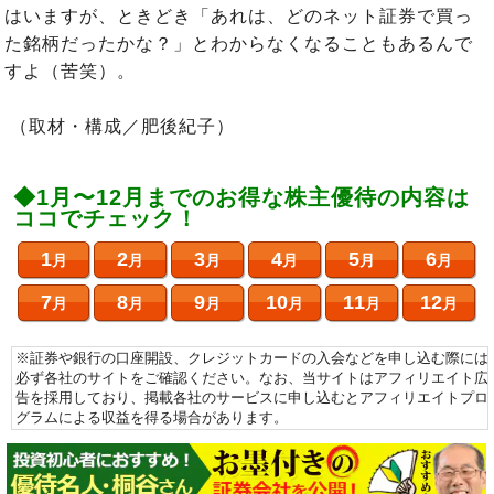
はいますが、ときどき「あれは、どのネット証券で買っ
た銘柄だったかな？」とわからなくなることもあるんで
すよ（苦笑）。
（取材・構成／肥後紀子）
◆1月〜12月までのお得な株主優待の内容は
ココでチェック！
1
2
3
4
5
6
月
月
月
月
月
月
7
8
9
10
11
12
月
月
月
月
月
月
※証券や銀行の口座開設、クレジットカードの入会などを申し込む際には
必ず各社のサイトをご確認ください。なお、当サイトはアフィリエイト広
告を採用しており、掲載各社のサービスに申し込むとアフィリエイトプロ
グラムによる収益を得る場合があります。