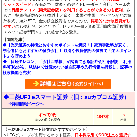
ケットスピード」
が有名で、数多くのデイトレーダーも利用。ツール内
では
日経テレコン（楽天証券版）を利用することができるのも便利
。さ
らに、投資信託数が2600本以上と多く、米国や中国、アセアンなどの海
外株式、海外ETF、金の積立投資もできるので、
長期的な分散投資がし
やすい
のも便利だ。2024年の「J.D. パワー個人資産運用顧客満足度調査
＜ネット証券部門＞」では総合1位を受賞。
【関連記事】
◆【楽天証券の特徴とおすすめポイントを解説！】売買手数料が安く、
初心者にもおすすめの証券会社！ 取引や投資信託の保有で「楽天ポイン
ト」を貯めよう
◆「日経テレコン」「会社四季報」が閲覧できる証券会社を解説！ 利用
料0円ながら、紙媒体では読めない独自記事や先行情報を掲載し、記事の
検索機能も充実
◆三菱UFJ eスマート証券（旧：auカブコム証券）
⇒詳細情報ページへ
○
すべて0円
1847本
米国
※SOR注文の場合
【三菱UFJ eスマート証券のおすすめポイント】
MUFGグループが出資するネット証券。
日本株取引でSOR注文を選択す