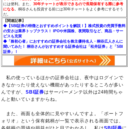
には便利。また、
30年チャートが表示できるので長期保有する際に参考
になる
。桐谷さんも投資する前には30年チャートをよく参考にするそう
だ。
【関連記事】
◆【SBI証券の特徴とおすすめポイントを解説！】株式投資の売買手数料
の安さは業界トップクラス！ IPOや米国株、夜間取引など、商品・サー
ビスも充実
◆「株初心者」におすすめの証券会社を株主優待名人・桐谷広人さんに
聞いてみた！ 桐谷さんがおすすめする証券会社は「松井証券」と「SBI
証券」！
私の使っているほかの証券会社は、夜中はログインで
きなかったり使えない機能があったりするところが多い
んですが、
SBI証券
はサーバーメンテ以外は24時間ちゃ
んと動いていますからね。
また、画面も全体的に見やすいんですよ。「ポートフ
ォリオ」という保有銘柄が一覧で表示される画面では、
各銘柄の買値や損益がひと目でわかるし、私は
SBI証券
に