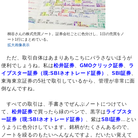
桐谷さんの株式売買ノート。証券会社ごとに色分けし、1日の売買をノ
ート1行にまとめている。
拡大画像表示
ただ、取引自体はあまりあちこちにバラさないほうが
便利でしょうね。私は
松井証券
、
GMOクリック証券
、
ラ
イブスター証券（現:SBIネオトレード証券）
、
SBI証券
、
東海東京証券の5社で取引しているから、管理が非常に面
倒なんですね。
すべての取引は、手書きでぜんぶノートにつけてい
て、
松井証券
で買ったら緑のペンで、黒字は
ライブスタ
ー証券（現:SBIネオトレード証券）
、紫は
SBI証券
…とい
うように色分けしています。銘柄がたくさんあるので、
ノートを繰るのもたいへんなんですよ。だいたい覚えて