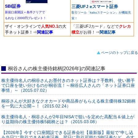
SBI証券
三菱UFJ eスマート証券
新規口座開設＋条件クリアで
取引ツール「kabuステーション」が機能充
もれなく2000円プレゼント！
実！
ザイ・オンラインで
人気NO.1
の大
「三菱UFJカード」などで
クレカ
手ネット証券！
⇒
関連記事
積立
がお得！
⇒
関連記事
ページのトップに戻る
桐谷さんの株主優待銘柄[2026年]の関連記事
株主優待名人の桐谷さんお墨付きのネット証券は？手数料、使い勝手
で口座を使い分けるのが桐谷流！～桐谷広人さんの「ネット証券口座
事情」～（2015.07.02）
桐谷さんが大好きなクオカードや商品券がもらえる株主優待株32銘柄
を一気に大公開～！（2015.02.24）
株主優待名人・桐谷さんが2年目NISAで狙いを定めた高配当＆値上が
り益期待の株主優待株5銘柄とは？（2015.03.08）
【2026年】今すぐ口座開設できる証券会社【最新版】最短で“申し込
み当日”に取引できる松井証券、翌日に取引可能なSBI証券など、今す