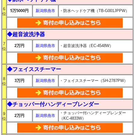
6
5万5000円
新潟県燕市
・防水ヘッドケア機（TB-G001JPPW）
位
◆超音波洗浄器
7
2万円
新潟県燕市
・超音波洗浄器（EC-4548W）
位
◆フェイススチーマー
8
3万円
新潟県燕市
・フェイススチーマー（SH-2787PW）
位
◆チョッパー付ハンディーブレンダー
・チョッパー付ハンディーブレンダー
9
2万円
新潟県燕市
（KC-4833W）
位