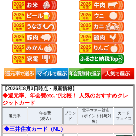
【2026年8月3日時点・最新情報】
◆
還元率、年会費etc.で比較！ 人気のおすすめクレ
ジットカード
電子マネー対応
年会費
ブラン
カード
還元率
（ポイント付与対
（税込）
ド
フェイス
象）
◆三井住友カード（NL）