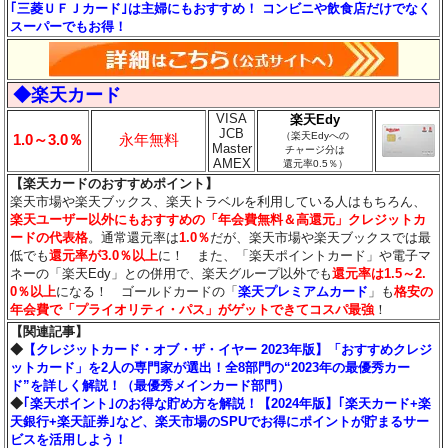
｢三菱ＵＦＪカード｣は主婦にもおすすめ！ コンビニや飲食店だけでなく
スーパーでもお得！
◆楽天カード
VISA
楽天Edy
JCB
（楽天Edyへの
1.0～3.0％
永年無料
Master
チャージ分は
AMEX
還元率0.5％）
【楽天カードのおすすめポイント】
楽天市場や楽天ブックス、楽天トラベルを利用している人はもちろん、
楽天ユーザー以外にもおすすめの「年会費無料＆高還元」クレジットカ
ードの代表格
。通常還元率は
1.0％
だが、楽天市場や楽天ブックスでは最
低でも
還元率が3.0％
以上
に！ また、「楽天ポイントカード」や電子マ
ネーの「楽天Edy」との併用で、楽天グループ以外でも
還元率は1.5～2.
0％以上
になる！ ゴールドカードの「
楽天プレミアムカード
」も
格安の
年会費で「プライオリティ・パス」がゲットできてコスパ最強
！
【関連記事】
◆
【クレジットカード・オブ・ザ・イヤー 2023年版】「おすすめクレジ
ットカード」を2人の専門家が選出！全8部門の“2023年の最優秀カー
ド”を詳しく解説！（最優秀メインカード部門）
◆
｢楽天ポイント｣のお得な貯め方を解説！【2024年版】｢楽天カード+楽
天銀行+楽天証券｣など、楽天市場のSPUでお得にポイントが貯まるサー
ビスを活用しよう！