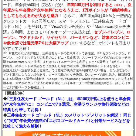
ード。年会費5500円（税込）だが、
年間100万円を利用すると
、次
（※1）
年度から年会費が“永年無料”になるうえに、1万ポイントが「継続特典」
としてもらえるのが大きな魅力
！ さらに、通常還元率は0.5％と一般的な
クレジットカードと同等だが、スマートフォンに「三井住友カード ゴー
ルド（NL）」を登録して「Visaのタッチ決済」や「Mastercardタッチ決
済」を利用、またはモバイルオーダーで支払えば、
セブン‐イレブン、ロ
ーソン、マクドナルド、サイゼリヤ、バーミヤンなど、対象のコンビニ
や飲食店では還元率7％に大幅アップ
するなど、ポイントも貯まり
（※2）
やすくてお得！
※1 対象取引などの詳細は、三井住友カードの公式サイトで要確認。※2 セブン‐イレブン、ロ
ーソン、マクドナルドなどの対象のコンビニ・飲食店で、スマートフォンでのVisaのタッチ決
済やMastercardタッチ決済、またはモバイルオーダーを利用すると7％還元（「1ポイント＝1
円相当」のポイントや景品などに交換した場合の還元率（通常獲得ポイント分を含む）。一部
店舗および一定金額を超える支払いでは指定の決済方法を利用できない場合、または指定のポ
イント還元にならない場合あり。カード現物のタッチ決済、iD、カードの差し込み、磁気取引
による決済は7％還元の対象外。Google PayやSamsung WalletではMastercardタッチ決済は利
用不可。スマホのタッチ決済の対象店舗とモバイルオーダーの対象店舗は異なる。詳しくはサ
ービス詳細ページを要確認。）
【
関連記事
】
◆
｢三井住友カード ゴールド（NL）｣は、年100万円以上を使うと年会費
が“永年無料”に！ コンビニで7％還元、空港ラウンジや旅行保険などの
特典も付帯してお得！
◆
三井住友カード ゴールド（NL）のメリット･デメリットを解説！ 同じ
く“実質”年会費が無料の｢エポスゴールドカード｣と付帯サービスなどを
比較して魅力を解剖！