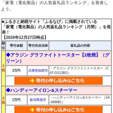
「家電（電化製品）の人気返礼品ランキング」を発表し
よう。
■ふるさと納税サイト「ふるなび」に掲載されている
「家電（電化製品）の人気返礼品ランキング（月間）」を発
表！
【2020年12月27日時点】
順
寄付金額
寄付先自治体
返礼品の内容
位
◆アラジン グラファイトトースター【2枚焼】（グ
リーン）
1
・アラジン グラファイトトースター（C
位
3万円
兵庫県加西市
AT-GS13BG）
◆ハンディーアイロン&スチーマー
・ハンディーアイロン&スチーマー （SA
2
1万円
新潟県燕市
-4086BL）
位