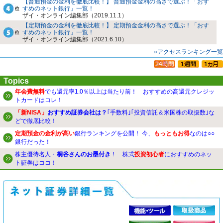
【普通預金の金利を徹底比較！】 普通預金金利の高さで選ぶ！「おす
すめのネット銀行」一覧！
ザイ・オンライン編集部（2019.11.1）
【定期預金の金利を徹底比較！】 定期預金金利の高さで選ぶ！「おす
すめのネット銀行」一覧！
ザイ・オンライン編集部（2021.6.10）
»アクセスランキング一覧
Topics
年会費無料
でも還元率1.0％以上は当たり前！ おすすめの高還元クレジッ
トカードはコレ！
「新NISA」
おすすめ証券会社は？
｢手数料｣｢投資信託＆米国株の取扱数｣な
どで徹底比較！
定期預金の金利が高い
銀行ランキングを公開！ 今、
もっともお得
なのは○○
銀行だった！
株主優待名人・
桐谷さんのお墨付き
！ 株式
投資初心者
におすすめのネッ
ト証券はココ！