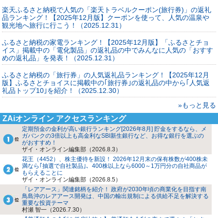
楽天ふるさと納税で人気の「楽天トラベルクーポン(旅行券)」の返礼
品ランキング！【2025年12月版】クーポンを使って、人気の温泉や
観光地へ旅行に行こう！（2025.12.31）
ふるさと納税の家電ランキング！【2025年12月版】「ふるさとチョ
イス」掲載中の「電化製品」の返礼品の中でみんなに人気の「おすす
めの返礼品」を発表！（2025.12.31）
ふるさと納税の「旅行券」の人気返礼品ランキング！【2025年12月
版】ふるさとチョイスに掲載中の｢旅行券｣の返礼品の中から｢人気返
礼品トップ10｣を紹介！（2025.12.30）
»もっと見る
ZAiオンライン アクセスランキング
定期預金の金利が高い銀行ランキング[2026年8月] 貯金をするなら、メ
ガバンクの3倍以上も高金利なSBI新生銀行など、お得な銀行を選ぶの
がおすすめ！
ザイ・オンライン編集部（2026.8.3）
花王（4452）、株主優待を新設！ 2026年12月末の保有株数が400株未
満なら｢抽選で自社製品｣、400株以上なら6000～1万円分の自社商品が
もらえることに
ザイ・オンライン編集部（2026.8.5）
「レアアース」関連銘柄を紹介！ 政府が2030年頃の商業化を目指す南
鳥島沖のレアアース開発は、中国の輸出規制による供給不足を解決する
重要な投資テーマ
村瀬 智一（2026.7.30）