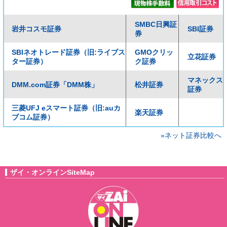
SMBC日興証
岩井コスモ証券
SBI証券
券
SBIネオトレード証券（旧:ライブス
GMOクリッ
立花証券
ター証券）
ク証券
マネックス
DMM.com証券「DMM株」
松井証券
証券
三菱UFJ eスマート証券（旧:auカ
楽天証券
ブコム証券）
»ネット証券比較へ
ザイ・オンラインSiteMap