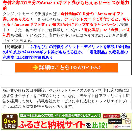
寄付金額の1％分のAmazonギフト券がもらえるサービスが魅力
的
クレジットカードで決済すれば、
寄付金額の1％分の「Amazonギフト
券」がもらえる
！ さらに今なら、
クレジットカードで寄付すると、もら
える「Amazonギフト券」が最大8％分にアップするキャンペーン
も実施
中！ また、他のサイトでは掲載していない
「電化製品」や「金券」の返
礼品
も掲載しているので、寄付額が多い人にはおすすめの“ふるさと納税
サイト”と言える。
【関連記事】
「ふるなび」の特徴やメリット・デメリットを解説！寄付額
の1％以上のAmazonギフト券がもらえるほか、「電化製品」の返礼品の
充実度は圧倒的でお得感あり
※証券や銀行の口座開設、クレジットカードの入会などを申し込む際には
必ず各社のサイトをご確認ください。なお、当サイトはアフィリエイト広
告を採用しており、掲載各社のサービスに申し込むとアフィリエイトプロ
グラムによる収益を得る場合があります。