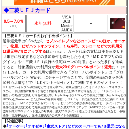
◆三菱ＵＦＪカード
VISA
0.5～7.0％
JCB
永年無料
－
Master
（※1）
AMEX
【三菱ＵＦＪカードのおすすめポイント】
通常還元率は0.5％だが、
セブン‐イレブンなどのコンビニのほか、オーケ
ー、松屋、ピザハットオンライン、くら寿司、スシローなどでの利用分
は還元率7％にアップする
ほか
、カード代金の支払口座を三菱ＵＦ
（※1）
Ｊ銀行に設定するなどの参加条件を満たしたうえで「ＭＤＣアプリのロ
グイン」や「三菱ＵＦＪ銀行の住宅ローンの利用」といった条件を達成
すると、対象店舗での利用分が
最大20％グローバルポイント還元
に！
（※
しかも、カードの利用で獲得できる「グローバルポイント」は「グロ
2）
ーバルポイント Wallet」にチャージすることで、全国のVisaのタッチ決
済対応店舗などで「1ポイント＝5円」として利用できるのがメリット！
※1 セブン‐イレブンや松屋などでは還元率7％。対象店舗によってはアメリカン・エキスプレ
スのカードは優遇対象外（予告なく内容を変更または終了する場合あり）。「1ポイント＝5円
相当」の商品に交換した場合の還元率。Apple PayはQUICPayでの利用が対象（Apple PayとQ
UICPayはMastercardまたはVisaのみ利用可能）。※2「カード代金の支払口座を三菱ＵＦＪ銀
行に設定」「ＭＤＣアプリからエントリー」という2つの参加条件を満たすと、ポイントアップ
条件の達成状況に応じて対象店舗での還元率が最大20％にアップ（AMEXブランドのみ一部加
盟店が最大20％ポイント還元の対象外。最大20％ポイント還元には利用金額の上限など、各種
条件・留意事項あり。詳細は遷移先の公式サイトを要確認）。
【関連記事】
◆
｢オーケー｣｢オオゼキ｣｢東武ストア｣などのスーパーでも7％還元になる