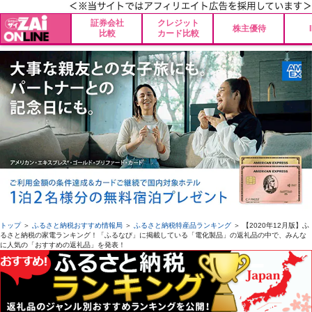
証券会社
クレジット
株主優待
比較
カード比較
トップ
＞
ふるさと納税おすすめ情報局
＞
ふるさと納税特産品ランキング
＞ 【2020年12月版】ふ
るさと納税の家電ランキング！「ふるなび」に掲載している「電化製品」の返礼品の中で、みんな
に人気の「おすすめの返礼品」を発表！