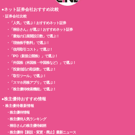
●ネット証券会社おすすめ比較
・
証券会社比較
・
「人気」で選ぶ！おすすめネット証券
・
「桐谷さん」が選ぶ！おすすめネット証券
・
「最短の口座開設日数」で選ぶ！
・
「現物株手数料」で選ぶ！
・
「信用取引コスト」で選ぶ！
・
「IPO（新規公開株）」で選ぶ！
・
「外国株（米国株・中国株など）」で選ぶ！
・
「投資信託の取扱数」で選ぶ！
・
「取引ツール」で選ぶ！
・
「スマホ用株アプリ」で選ぶ！
・
「株主優待検索機能」で選ぶ！
●株主優待おすすめ情報
・
株主優待最新情報
・
株主優待情報
・
株主優待人気ランキング
・
桐谷さんの株主優待銘柄
・
株主優待【新設・変更・廃止】最新ニュース