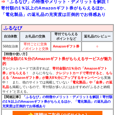
⇒
「ふるなび」の特徴やメリット・デメリットを解説！
寄付額の1％以上のAmazonギフト券がもらえるほか、
「電化製品」の返礼品の充実度は圧倒的でお得感あり
ふるなび
寄付でもらえる
自治体数
お礼品の交換
返礼品のレビュー
ポイントなど
寄付ごとに交換
568自治体
Amazonギフト券
○
／ポイントと交換
【特徴や使い方】
寄付金額の1％分のAmazonギフト券がもらえるサービスが魅力
的
クレジットカードで決済すれば、
寄付金額の1％分の「Amazonギフト
券」がもらえる
！ さらに今なら、
クレジットカードで寄付すると、もら
える「Amazonギフト券」が最大8％分にアップするキャンペーン
も実施
中！ また、他のサイトでは掲載していない
「電化製品」や「金券」の返
礼品
も掲載しているので、寄付額が多い人にはおすすめの“ふるさと納税
サイト”と言える。
【関連記事】
「ふるなび」の特徴やメリット・デメリットを解説！寄付額
の1％以上のAmazonギフト券がもらえるほか、「電化製品」の返礼品の
充実度は圧倒的でお得感あり