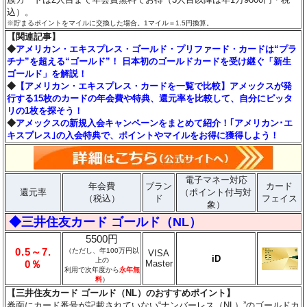
込）。
※貯まるポイントをマイルに交換した場合。1マイル＝1.5円換算。
【関連記事】
◆
アメリカン・エキスプレス・ゴールド・プリファード・カードは“プラ
チナ”を超える“ゴールド”！ 日本初のゴールドカードを受け継ぐ「新生
ゴールド」を解説！
◆
【アメリカン・エキスプレス・カードを一覧で比較】アメックスが発
行する15枚のカードの年会費や特典、還元率を比較して、自分にピッタ
リの1枚を探そう！
◆
アメックスの新規入会キャンペーンをまとめて紹介！｢アメリカン･エ
キスプレス｣の入会特典で、ポイントやマイルをお得に獲得しよう！
電子マネー対応
年会費
ブラン
カード
還元率
（ポイント付与対
（税込）
ド
フェイス
象）
◆三井住友カード ゴールド（NL）
5500円
0.5～7.
（ただし、年100万円以
VISA
iD
上の
Master
0％
利用で次年度から
永年無
料
）
【三井住友カード ゴールド（NL）のおすすめポイント】
券面にカード番号が記載されていない“ナンバーレス（NL）”のゴールドカ