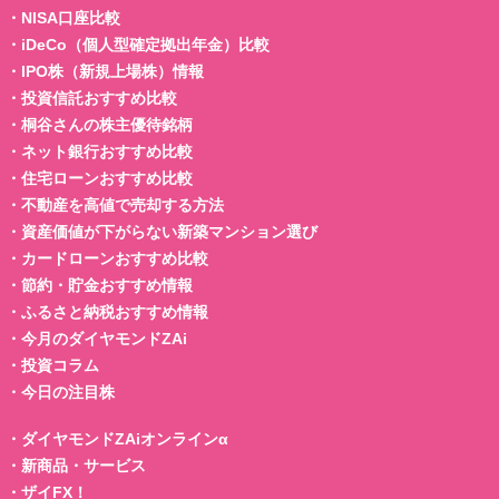
・
NISA口座比較
・
iDeCo（個人型確定拠出年金）比較
・
IPO株（新規上場株）情報
・
投資信託おすすめ比較
・
桐谷さんの株主優待銘柄
・
ネット銀行おすすめ比較
・
住宅ローンおすすめ比較
・
不動産を高値で売却する方法
・
資産価値が下がらない新築マンション選び
・
カードローンおすすめ比較
・
節約・貯金おすすめ情報
・
ふるさと納税おすすめ情報
・
今月のダイヤモンドZAi
・
投資コラム
・
今日の注目株
・
ダイヤモンドZAiオンラインα
・
新商品・サービス
・
ザイFX！