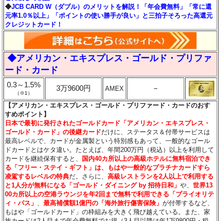
◆
JCB CARD W（ダブル）のメリットを解説！「年会費無料」「常に還
元率1.0％以上」「ポイントの使い勝手が良い」と三拍子そろった高還元
クレジットカード！
◆アメリカン・エキスプレス・ゴールド・プリファ
ード・カード
0.3～1.5%
3万9600円
－
AMEX
（※1）
【アメリカン・エキスプレス・ゴールド・プリファード・カードのおす
すめポイント】
日本で最初に発行されたゴールドカード「アメリカン・エキスプレス・
ゴールド・カード」の後継カード
だけに、ステータス＆付帯サービスは
最高レベルで、カードが金属製という特別感もあって、一般的なゴール
ドカードとはケタ違い。たとえば、年間200万円（税込）以上を利用して
カードを継続保有すると、
国内40カ所以上の高級ホテルに無料宿泊でき
る「フリー・ステイ・ギフト」は、もはや一般的なプラチナカードすら
凌駕するレベルの特典
だ。さらに、
高級レストランを2人以上で利用する
と1人分が無料になる「ゴールド・ダイニング by 招待日和」
や、
世界13
00カ所以上の空港ラウンジを年2回まで無料で利用できる「プライオリテ
ィ・パス」
、
最高補償額1億円の「海外旅行傷害保険」
が付帯するなど、
もはや「ゴールドカード」の枠組みを大きく飛び越えている。また、家
族カードは2人目まで年会費無料でお得（3人目以降は年1万9800円・税