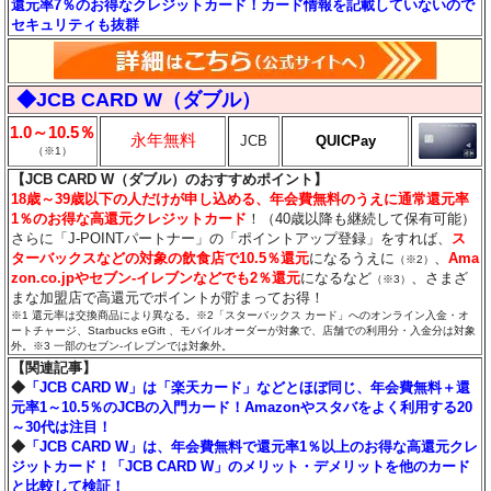
還元率7％のお得なクレジットカード！カード情報を記載していないので
セキュリティも抜群
◆JCB CARD W（ダブル）
1.0～10.5％
永年無料
JCB
QUICPay
（※1）
【JCB CARD W（ダブル）のおすすめポイント】
18歳～39歳以下の人だけが申し込める、年会費無料のうえに通常還元率
1％のお得な高還元クレジットカード
！（40歳以降も継続して保有可能）
さらに「J-POINTパートナー」の「ポイントアップ登録」をすれば、
ス
ターバックスなどの対象の飲食店で10.5％還元
になるうえに
、
Ama
（※2）
zon.co.jpやセブン‐イレブンなどでも2％還元
になるなど
、さまざ
（※3）
まな加盟店で高還元でポイントが貯まってお得！
※1 還元率は交換商品により異なる。※2「スターバックス カード」へのオンライン入金・オ
ートチャージ、Starbucks eGift 、モバイルオーダーが対象で、店舗での利用分・入金分は対象
外。※3 一部のセブン‐イレブンでは対象外。
【関連記事】
◆
「JCB CARD W」は「楽天カード」などとほぼ同じ、年会費無料＋還
元率1～10.5％のJCBの入門カード！Amazonやスタバをよく利用する20
～30代は注目！
◆
「JCB CARD W」は、年会費無料で還元率1％以上のお得な高還元クレ
ジットカード！「JCB CARD W」のメリット・デメリットを他のカード
と比較して検証！