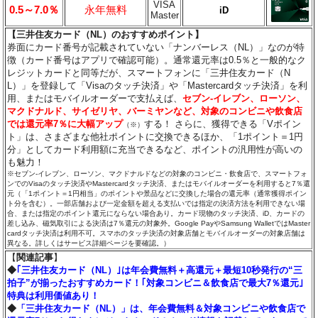
VISA
0.5～7.0％
永年無料
iD
Master
【三井住友カード（NL）のおすすめポイント】
券面にカード番号が記載されていない「ナンバーレス（NL）」なのが特
徴（カード番号はアプリで確認可能）。通常還元率は0.5％と一般的なク
レジットカードと同等だが、スマートフォンに「三井住友カード（N
L）」を登録して「Visaのタッチ決済」や「Mastercardタッチ決済」を利
用、またはモバイルオーダーで支払えば、
セブン‐イレブン、ローソン、
マクドナルド、サイゼリヤ、バーミヤンなど、対象のコンビニや飲食店
では還元率7％に大幅アップ
する！ さらに、獲得できる「Vポイン
（※）
ト」は、さまざまな他社ポイントに交換できるほか、「1ポイント＝1円
分」としてカード利用額に充当できるなど、ポイントの汎用性が高いの
も魅力！
※セブン‐イレブン、ローソン、マクドナルドなどの対象のコンビニ・飲食店で、スマートフォ
ンでのVisaのタッチ決済やMastercardタッチ決済、またはモバイルオーダーを利用すると7％還
元（「1ポイント＝1円相当」のポイントや景品などに交換した場合の還元率（通常獲得ポイン
ト分を含む）。一部店舗および一定金額を超える支払いでは指定の決済方法を利用できない場
合、または指定のポイント還元にならない場合あり。カード現物のタッチ決済、iD、カードの
差し込み、磁気取引による決済は7％還元の対象外。Google PayやSamsung WalletではMaster
cardタッチ決済は利用不可。スマホのタッチ決済の対象店舗とモバイルオーダーの対象店舗は
異なる。詳しくはサービス詳細ページを要確認。）
【
関連記事
】
◆
｢三井住友カード（NL）｣は年会費無料＋高還元＋最短10秒発行の“三
拍子”が揃ったおすすめカード！｢対象コンビニ＆飲食店で最大7％還元｣
特典は利用価値あり！
◆
「三井住友カード（NL）」は、年会費無料＆対象コンビニや飲食店で