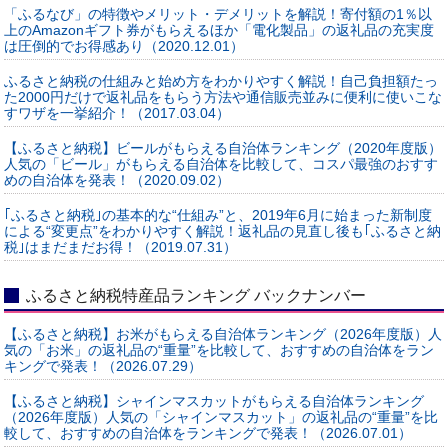
「ふるなび」の特徴やメリット・デメリットを解説！寄付額の1％以
上のAmazonギフト券がもらえるほか「電化製品」の返礼品の充実度
は圧倒的でお得感あり（2020.12.01）
ふるさと納税の仕組みと始め方をわかりやすく解説！自己負担額たっ
た2000円だけで返礼品をもらう方法や通信販売並みに便利に使いこな
すワザを一挙紹介！（2017.03.04）
【ふるさと納税】ビールがもらえる自治体ランキング（2020年度版）
人気の「ビール」がもらえる自治体を比較して、コスパ最強のおすす
めの自治体を発表！（2020.09.02）
｢ふるさと納税｣の基本的な“仕組み”と、2019年6月に始まった新制度
による“変更点”をわかりやすく解説！返礼品の見直し後も｢ふるさと納
税｣はまだまだお得！（2019.07.31）
ふるさと納税特産品ランキング バックナンバー
【ふるさと納税】お米がもらえる自治体ランキング（2026年度版）人
気の「お米」の返礼品の“重量”を比較して、おすすめの自治体をラン
キングで発表！（2026.07.29）
【ふるさと納税】シャインマスカットがもらえる自治体ランキング
（2026年度版）人気の「シャインマスカット」の返礼品の“重量”を比
較して、おすすめの自治体をランキングで発表！（2026.07.01）