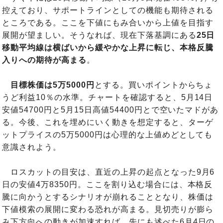
控えており、サポートラインとしての機能も期待される
ところである。ここを下値にもみ合いから上値を目指す
展開が望ましい。そうなれば、現在下落基調にある
25日
移動平均線は横ばいから緩やかな上昇に転じ、本格反騰
入りへの期待が高まる
。
目標株価は5万5000円
とする。買いポイントからちょ
うど利益10％の水準。チャートを確認すると、5月14日
安値54700円と5月15日高値54400円とで空いたマドがあ
る。今後、これを埋めにいく動きを想定すると、ターゲ
ットプライスの5万5000円は心理的な上値めどとしても
意識されよう。
ロスカットの目安は、直近の上昇の起点となった9月6
日の安値4万8350円。ここを割り込む場合には、本格反
騰に向かうとするシナリオが崩れることとなり、株価は
下値模索の展開に変わる恐れが高まる。見切売りが膨ら
み下方向への動きが加速すれば、先にも述べた6月4日の