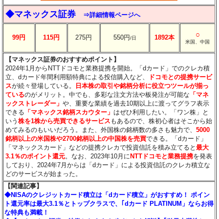
◆マネックス証券
⇒詳細情報ページへ
○
99円
115円
275円
550円
1892本
/日
米国、中国
【マネックス証券のおすすめポイント】
2024年1月からNTTドコモと業務提携を開始。「dカード」でのクレカ積
立、dカード年間利用額特典による投信購入など、
ドコモとの提携サービ
ス
が続々登場している。
日本株の取引や銘柄分析に役立つツールが揃っ
ている
のがメリット。中でも、多彩な注文方法や板発注が可能な
「マネ
ックストレーダー」
や、重要な業績を過去10期以上に渡ってグラフ表示
できる
「マネックス銘柄スカウター」
はぜひ利用したい。「ワン株」と
いう
株を1株から売買できるサービス
もあるので、株初心者はそこから始
めてみるのもいいだろう。また、外国株の銘柄数の多さも魅力で、
5000
銘柄以上の米国株や2700銘柄以上の中国株を売買
できる。「dカード」
「マネックスカード」などの提携クレカで投資信託を積み立てると
最大
3.1％のポイント還元
。なお、2023年10月に
NTTドコモと業務提携
を発表
しており、2024年7月からは「dカード」による投資信託のクレカ積立な
どのサービスが始まった。
【関連記事】
◆NISAのクレジットカード積立は「dカード積立」がおすすめ！ ポイン
ト還元率は最大3.1％とトップクラスで、｢dカード PLATINUM」ならお得
な特典も満載！