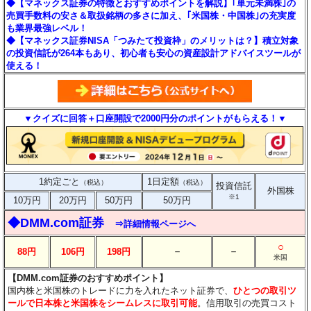
◆【マネックス証券の特徴とおすすめポイントを解説】｢単元未満株｣の
売買手数料の安さ＆取扱銘柄の多さに加え、｢米国株・中国株｣の充実度
も業界最強レベル！
◆【マネックス証券NISA「つみたて投資枠」のメリットは？】積立対象
の投資信託が264本もあり、初心者も安心の資産設計アドバイスツールが
使える！
▼クイズに回答＋口座開設で2000円分のポイントがもらえる！▼
1約定ごと
1日定額
（税込）
（税込）
投資信託
外国株
※1
10万円
20万円
50万円
50万円
◆DMM.com証券
⇒詳細情報ページへ
○
－
－
88円
106円
198円
米国
【DMM.com証券のおすすめポイント】
国内株と米国株のトレードに力を入れたネット証券で、
ひとつの取引ツ
ールで日本株と米国株をシームレスに取引可能
。信用取引の売買コスト