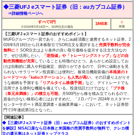
◆三菱UFJ eスマート証券（旧：auカブコム証券）
⇒詳細情報ページへ
○
すべて0円
1848本
米国
※2026年5月18日〜。SOR注文の場合
【三菱UFJ eスマート証券のおすすめポイント】
MUFGグループの一員であり、さらにau経済圏と連携するネット証券。2
026年5月18日から日本株取引でSOR注文を選択すると
売買手数料が完全
無料に！
SOR注文はより条件の良い取引価格を提示する注文方法なの
で、ぜひ活用したい。
「逆指値」や「トレーリングストップ」などの自
動売買機能が充実
していることも特徴のひとつ。あらかじめ設定してお
けば自動的に購入や利益確定、損切りができるので、日中に値動きを見
られないサラリーマン投資家には便利だ。板発注機能装備の
本格派のト
レードツール「kabuステーション」も人気が高い
。その日盛り上がりそ
うな銘柄を予測する
「リアルタイム株価予測」
など、デイトレードでも
活用できる便利な機能を備えている。投資信託だけではなく
「プチ株
（単元未満株）」の積立も可能
。月500円から株を積み立てられるので、
資金の少ない株初心者にはおすすめだ。「J.D.パワー 2024年カスタマー
センターサポート満足度調査＜金融業界編＞」において、ネット証券部
門で2年連続第1位となった。
【関連記事】
◆【三菱UFJ eスマート証券（旧：auカブコム証券）のおすすめポイント
を解説】NISA口座なら日本株と米国株の売買手数料が無料で、クレカ積
立の還元率はネット証券トップクラス