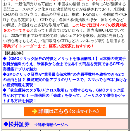
おり、一般信用売りも可能だ！ 米国株の情報では、瞬時にAIが翻訳する
英語ニュースやグラフ化された決算情報などが提供されており、米国株
CFDの取引に役立つ。商品の品揃えは、株式、FXのほか、外国債券やCF
Dまである充実ぶり。CFDでは、各国の株価指数のほか、原油や金など
の商品、外国株など多彩な取引が可能。
この1社でほぼすべての投資対象
をカバーできる
と言っても過言ではないだろう。国内店頭CFDについて
は、2025年度まで12年連続で取引高シェア1位を継続。頻繁に売買しな
い初心者はもちろん、信用取引やCFDなどのレバレッジ取引も活用する
専業デイトレーダーまで、幅広い投資家におすすめ！
【関連記事】
◆【GMOクリック証券の特徴とメリットを徹底解説！】日本株の売買手
数料が無料のうえ、米国株から金まで世界中の商品を売買できるCFDや
高機能アプリが魅力
◆GMOクリック証券が“業界最安値水準”の売買手数料を維持できる2つ
の理由とは？ 機能充実の新アプリのリリースで、スマホでもPCに負けな
い投資環境を実現！
◆「株主優待のタダ取り(クロス取引)」で得するなら、GMOクリック証
券がおすすめ！ 一般信用の「売建」を使って、ノーリスクで優待をゲッ
トする方法を解説！
◆松井証券
⇒詳細情報ページへ