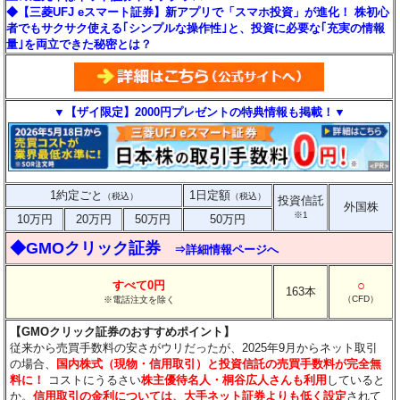
◆【三菱UFJ eスマート証券】新アプリで「スマホ投資」が進化！ 株初心
者でもサクサク使える｢シンプルな操作性｣と、投資に必要な｢充実の情報
量｣を両立できた秘密とは？
▼【ザイ限定】2000円プレゼントの特典情報も掲載！▼
1約定ごと
1日定額
（税込）
（税込）
投資信託
外国株
※1
10万円
20万円
50万円
50万円
◆GMOクリック証券
⇒詳細情報ページへ
○
すべて0円
163本
（CFD）
※電話注文を除く
【GMOクリック証券のおすすめポイント】
従来から売買手数料の安さがウリだったが、2025年9月からネット取引
の場合、
国内株式（現物・信用取引）と投資信託の売買手数料が完全無
料に！
コストにうるさい
株主優待名人・桐谷広人さんも利用
していると
か。
信用取引の金利については、大手ネット証券よりも低く設定
されて