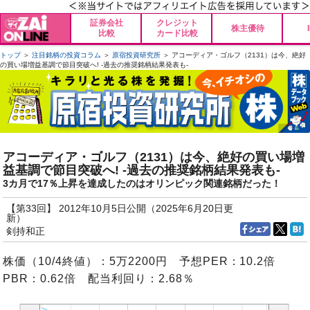
証券会社
クレジット
株主優待
比較
カード比較
トップ
＞
注目銘柄の投資コラム
＞
原宿投資研究所
＞ アコーディア・ゴルフ（2131）は今、絶好
の買い場増益基調で節目突破へ! -過去の推奨銘柄結果発表も-
アコーディア・ゴルフ（2131）は今、絶好の買い場増
益基調で節目突破へ! -過去の推奨銘柄結果発表も-
3カ月で17％上昇を達成したのはオリンピック関連銘柄だった！
【第33回】 2012年10月5日公開（2025年6月20日更
新）
剣持和正
株価（10/4終値）：5万2200円 予想PER：10.2倍
PBR：0.62倍 配当利回り：2.68％