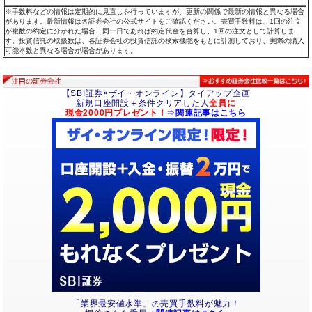
※手数料などの情報は定期的に見直しを行っていますが、更新の関係で最新の情報と異なる場合
があります。最新情報は各証券会社の公式サイトをご確認ください。売買手数料は、1回の注文
が複数の約定に分かれた場合、同一日であれば約定代金を合算し、1回の注文として計算しま
す。投資信託の取扱数は、各証券会社の投資信託の検索機能をもとに計測しており、実際の購入
可能本数と異なる場合が場合があります。
【SBI証券×ザイ・オンライン】タイアップ企画
新規口座開設＋条件クリアした人
全員に
現金2000円プレゼント！
⇒
関連記事はこちら
「業界最安値水準」の売買手数料が魅力！