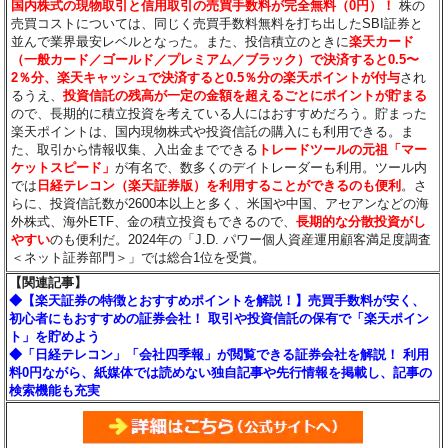
国内株式の現物取引と信用取引の売買手数料が完全無料（0円）！
株の
売買コストについては、同じく売買手数料無料を打ち出したSBI証券と
並んで業界最安レベルとなった。また、投信積立のときに
楽天カード
（一般カード／ゴールド／プレミアム／ブラック）で決済すると0.5〜
2％分
、楽天キャッシュで決済すると0.5％分
の楽天ポイントが付与
され
るうえ、
投資信託の残高が一定の金額を超えるごとにポイントが貯まる
ので、長期的に積立投資を考えている人にはおすすめだろう。貯まった
楽天ポイントは、国内現物株式や投資信託の購入にも利用できる。ま
た、取引から情報収集、入出金までできる
トレードツールの元祖「マー
ケットスピード」
が有名で、数多くのデイトレーダーも利用。ツール内
では
日経テレコン（楽天証券版）を利用することができるのも便利
。さ
らに、投資信託数が2600本以上と多く、米国や中国、アセアンなどの海
外株式、海外ETF、金の積立投資もできるので、
長期的な分散投資がし
やすい
のも便利だ。2024年の「J.D. パワー個人資産運用顧客満足度調査
＜ネット証券部門＞」では総合1位を受賞。
【関連記事】
◆【楽天証券の特徴とおすすめポイントを解説！】売買手数料が安く、
初心者にもおすすめの証券会社！ 取引や投資信託の保有で「楽天ポイン
ト」を貯めよう
◆「日経テレコン」「会社四季報」が閲覧できる証券会社を解説！ 利用
料0円ながら、紙媒体では読めない独自記事や先行情報を掲載し、記事の
検索機能も充実