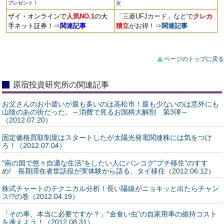
プレゼント！
実
ザイ・オンラインで
人気NO.1
の大
「三菱UFJカード」などで
クレカ
手ネット証券！
⇒
関連記事
積立
がお得！
⇒
関連記事
ページのトップに戻る
原宿投資研究所の関連記事
お父さんのお小遣いが最も多いのは高松市！最も少ないのは意外にも
山陰のあの街だった。～消費で見るお国柄大解剖 第3弾～
（2012.07.20）
固定価格買取制度はスタートしたが太陽光発電関連株には気をつけ
ろ！（2012.07.04）
"南の国で悠々自適な生活"をしたい人にバンコク"プチ移住"のすす
め! 長期滞在者世話役が実体験から語る、タイ移住（2012.06.12）
株式チャートのテクニカル分析！長い陽線がニョキッと出たらチャン
ス!?の巻（2012.04.19）
「その車、本当に必要ですか？」“金食い虫”の自家用車の維持コスト
を考えよう！（2012.08.31）