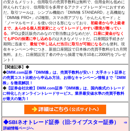
の安さもメリット。信用取引の売買手数料は無料で、信用金利も低めに
抑えられており、信用取引を多用するアクティブトレーダーにおすすめ
だ。取引ツールは、シンプル機能の「DMM株 STANDARD」と高機能な
「DMM株 PRO+」の2種類。スマホ用アプリも「かんたんモード」と
「ノーマルモード」を使い分ける形になっており、
初級者から中上級者
まで、あらゆる個人投資家にとってトレードしやすい環境が整ってい
る
。IPOは委託販売のみなので割当数は少なめだが、
口座に資金がなく
てもIPOの抽選に申し込める
のは大きなメリットだ。口座開設手続きが
期間に迅速で、
最短で申し込んだ当日に取引が可能になる
のも便利。現
在キャンペーン中につき、新規口座開設で日本株の売買手数料が1カ月間
無料。また、口座開設完了者の中から抽選で毎月10名に2000円をプレゼ
ント！
【関連記事】◆
◆
DMM.com証券「DMM株」は、売買手数料が安い！ 大手ネット証券と
の売買コスト比較から申込み方法、お得なキャンペーン情報まで「DMM
株」を徹底解説！
◆
【証券会社比較】DMM.com証券「DMM株」は、国内株式のトレード
に特化したオンライントレードサービス。業界最安値水準の売買手数料
が最大の魅力！
◆SBIネオトレード証券（旧:ライブスター証券）
⇒
詳細情報ページへ