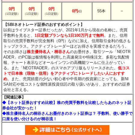
0円
0円
0円
－
0円
55本
/
日
（1日定額）
（1日定額）
（1日定額）
【SBIネオトレード証券のおすすめポイント】
以前はライブスター証券だったが、2021年1月から現在の名称に。売買
手数料を見ると、
1日定額プランなら1日100万円まで無料
。また、信用
取引の売買手数料が完全無料（0円）なのに加え、信用取引金利の低さも
トップクラス。アクティブトレーダーほどお得さを実感できるだろう。
そのお得さは
株主優待名人・桐谷さん
のお墨付き。取引ツール「NEOTR
ADER」のPC版は板情報を利用した高速発注や特殊注文、多彩な気配情
報、チャート表示などオールインワンの高機能ツールに仕上がってい
る。また「NEOTRADER」のスマホアプリ版もリリースされた。
低コス
トで日本株（現物・信用）をアクティブにトレードしたい人におすす
め
。また、売買頻度の少ない初心者や中長期の投資家にとっても、新NI
SA対応や低コストな個性派投資信託の取り扱いがあり、おすすめの証券
会社と言える。
【関連記事】
◆【ネット証券おすすめ比較】株の売買手数料を比較したらあのネット証
券会社が安かった！
◆株主優待名人の桐谷さんお墨付きのネット証券は？ 手数料、使い勝手で
口座を使い分けるのが桐谷流！