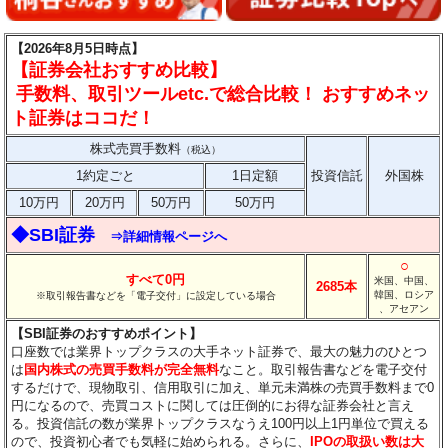
【2026年8月5日時点】
【証券会社おすすめ比較】
手数料、取引ツールetc.で総合比較！ おすすめネッ
ト証券はココだ！
株式売買手数料
（税込）
1約定ごと
1日定額
投資信託
外国株
10万円
20万円
50万円
50万円
◆SBI証券
⇒詳細情報ページへ
○
すべて0円
米国、中国、
2685本
韓国、ロシア
※取引報告書などを「電子交付」に設定している場合
、アセアン
【SBI証券のおすすめポイント】
口座数では業界トップクラスの大手ネット証券で、最大の魅力のひとつ
は
国内株式の売買手数料が完全無料
なこと。取引報告書などを電子交付
するだけで、現物取引、信用取引に加え、単元未満株の売買手数料まで0
円になるので、売買コストに関しては圧倒的にお得な証券会社と言え
る。投資信託の数が業界トップクラスなうえ100円以上1円単位で買える
ので、投資初心者でも気軽に始められる。さらに、
IPOの取扱い数は大