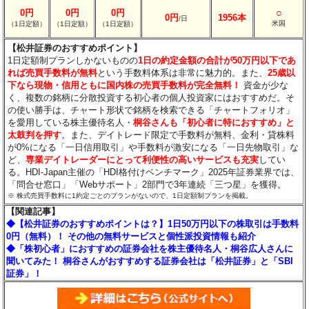
○
0円
0円
0円
0円
1956本
/日
米国
（1日定額）
（1日定額）
（1日定額）
【松井証券のおすすめポイント】
1日定額制プランしかないものの
1日の約定金額の合計が50万円以下であ
れば売買手数料が無料
という手数料体系は非常に魅力的。また、
25歳以
下なら現物・信用ともに国内株の売買手数料が完全無料！
資金が少な
く、複数の銘柄に分散投資する初心者の個人投資家にはおすすめだ。そ
の使い勝手は、チャート形状で銘柄を検索できる「チャートフォリオ」
を愛用している株主優待名人・
桐谷さんも「初心者に特におすすめ」と
太鼓判を押す
。また、デイトレード限定で手数料が無料、金利・貸株料
が0%になる「一日信用取引」や手数料が激安になる「一日先物取引」な
ど、
専業デイトレーダーにとって利便性の高いサービスも充実
してい
る。HDI-Japan主催の「HDI格付けベンチマーク」2025年証券業界では、
「問合せ窓口」「Webサポート」2部門で3年連続「三つ星」を獲得。
※ 株式売買手数料に1約定ごとのプランがないので、1日定額制プランを掲載。
【関連記事】
◆【松井証券のおすすめポイントは？】1日50万円以下の株取引は手数料
0円（無料）！ その他の無料サービスと個性派投資情報も紹介
◆「株初心者」におすすめの証券会社を株主優待名人・桐谷広人さんに
聞いてみた！ 桐谷さんがおすすめする証券会社は「松井証券」と「SBI
証券」！