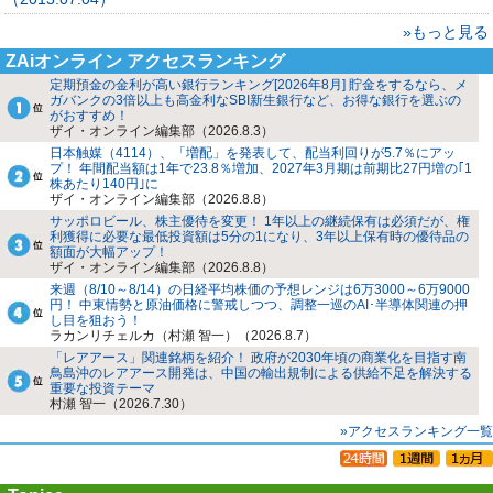
»もっと見る
ZAiオンライン アクセスランキング
定期預金の金利が高い銀行ランキング[2026年8月] 貯金をするなら、メ
ガバンクの3倍以上も高金利なSBI新生銀行など、お得な銀行を選ぶの
がおすすめ！
ザイ・オンライン編集部（2026.8.3）
日本触媒（4114）、「増配」を発表して、配当利回りが5.7％にアッ
プ！ 年間配当額は1年で23.8％増加、2027年3月期は前期比27円増の｢1
株あたり140円｣に
ザイ・オンライン編集部（2026.8.8）
サッポロビール、株主優待を変更！ 1年以上の継続保有は必須だが、権
利獲得に必要な最低投資額は5分の1になり、3年以上保有時の優待品の
額面が大幅アップ！
ザイ・オンライン編集部（2026.8.8）
来週（8/10～8/14）の日経平均株価の予想レンジは6万3000～6万9000
円！ 中東情勢と原油価格に警戒しつつ、調整一巡のAI･半導体関連の押
し目を狙おう！
ラカンリチェルカ（村瀬 智一）（2026.8.7）
「レアアース」関連銘柄を紹介！ 政府が2030年頃の商業化を目指す南
鳥島沖のレアアース開発は、中国の輸出規制による供給不足を解決する
重要な投資テーマ
村瀬 智一（2026.7.30）
»アクセスランキング一覧