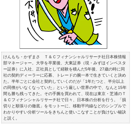
けんもち・かずまさ Ｔ＆Ｃフィナンシャルリサーチ社日本株情報
部マネージャー。大学を卒業後、大東証券（現・みずほインベスタ
ー証券）に入社、正社員として経験を積んだ5年後、27歳の時に同
社の契約ディーラーに応募、トレードの腕一本で生きていくと決め
た。半年ごとに会社と契約していくのだが「1年たつと、半分以上
の同僚がいなくなっていた」という厳しい世界の中で、なんと15年
間も勝ち残ってきた。その手腕を買われて、現在は東京・芝浦のＴ
＆Ｃフィナンシャルリサーチ社で日々、日本株の分析を行う。「損
切りと順張りの徹底」をモットーに、移動平均線などのシンプルで
わかりやすい分析ツールをきちんと使いこなすことが負けない秘訣
と説く。