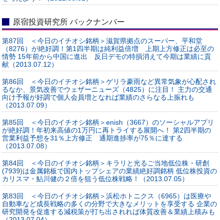
原宿投資研究所 バックナンバー
第87回 ＜今日のイチオシ銘柄＞滋賀県拠点のスーパー、平和堂
（8276）が絶好調！第1四半期は純利益倍増 上期上方修正は必至の
情勢 15年前から中国に進出 反日デモの特損消えて今期は業績に貢
献（2013.07.12）
第86回 ＜今日のイチオシ銘柄＞ゲリラ豪雨など異常気象が心配され
るなか、景気改善でウェザーニューズ（4825）に注目！ 主力の交通
向け予報が好調で個人会員増となれば業績のさらなる上振れも
（2013.07.09）
第85回 ＜今日のイチオシ銘柄＞enish（3667）のソーシャルアプリ
が絶好調！年初来高値の1万円に再トライする展開へ！ 第2四半期の
営業利益予想を31％上方修正 通期進捗率が75％に達する
（2013.07.08）
第84回 ＜今日のイチオシ銘柄＞キラリと光るご当地低位株・研創
(7939)は金属銘板で国内トップシェアの業績絶好調銘柄 低位株投資の
カリスマ・鮎川健の２倍を狙う低位株戦略！（2013.07.05）
第83回 ＜今日のイチオシ銘柄＞浜松ホトニクス（6965）は医療や
自動車など成長戦略の多くの分野で大きなメリットを享受する 企業の
研究開発を促進する減税策が打ち出されれば体質改善＆業績上積みも
（2013.07.04）