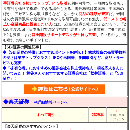
手証券会社を抜いてトップ
。
PTS取引
も利用可能で、一般的な取引所よ
り有利な価格で株取引できる場合もある。海外株式は米国株、中国株の
ほか、アセアン株も取り扱うなど、とにかく
商品の種類が豊富
だ。米国
株の売買手数料が最低0米ドルから取引可能になのも魅力。
低コストで幅
広い金融商品に投資したい人
には、必須の証券会社と言えるだろう。「2
025年度JCSI（日本版顧客満足度指数）調査」の「証券業種」で9年連続
1位を獲得。また
口座開設サポートデスクが土日も営業
しているのも、初
心者には嬉しいポイントだ。
【SBI証券の関連記事】
◆【SBI証券の特徴とおすすめポイントを解説！】株式投資の売買手数料
の安さは業界トップクラス！ IPOや米国株、夜間取引など、商品・サー
ビスも充実
◆「株初心者」におすすめの証券会社を株主優待名人・桐谷広人さんに
聞いてみた！ 桐谷さんがおすすめする証券会社は「松井証券」と「SBI
証券」！
◆楽天証券
⇒詳細情報ページへ
○
すべて0円
2629本
米国、中国
、アセアン
【楽天証券のおすすめポイント】