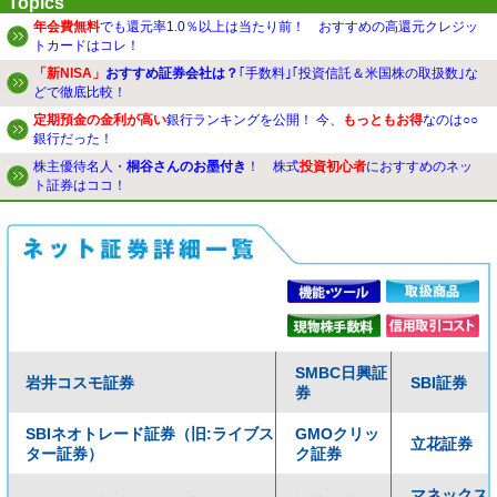
Topics
年会費無料
でも還元率1.0％以上は当たり前！ おすすめの高還元クレジッ
トカードはコレ！
「新NISA」
おすすめ証券会社は？
｢手数料｣｢投資信託＆米国株の取扱数｣な
どで徹底比較！
定期預金の金利が高い
銀行ランキングを公開！ 今、
もっともお得
なのは○○
銀行だった！
株主優待名人・
桐谷さんのお墨付き
！ 株式
投資初心者
におすすめのネッ
ト証券はココ！
SMBC日興証
岩井コスモ証券
SBI証券
券
SBIネオトレード証券（旧:ライブス
GMOクリッ
立花証券
ター証券）
ク証券
マネックス