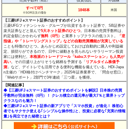
売買手数料
投資信託
外国株
（税込）
すべて0円
1848本
米国
※SOR注文の場合
【三菱UFJ eスマート証券のおすすめポイント】
三菱UFGフィナンシャル・グループが出資するネット証券で、SB証券や
楽天証券などと並んで
5大ネット証券のひとつ
。日本株の売買手数料は、
約定金額にかかわらず
無料（0円）
と業界トップクラスの低コスト。
「逆
指値」や「トレーリングストップ」などの自動売買機能が充実している
ことも特徴のひとつ。あらかじめ設定しておけば自動的に購入や利益確
定、損切りができるので、日中に値動きを見られないサラリーマン投資
家には便利だ。
本格派のトレードツール「kabuステーション」も人気が
高い
。その日盛り上がりそうな銘柄を予測する「
リアルタイム株価予
測
」など、デイトレでも活用できる便利な機能を備えている。HDI-Japa
n主催の「HDI格付けベンチマーク」2025年証券業界で、「問合せ窓口」
「Webサポート」2部門で3年連続「三つ星」を獲得。
【関連記事】
◆【三菱UFJ eスマート証券のおすすめポイントを解説】日本株の売買
手数料が完全無料（0円）！ クレカ積立の還元率が最大7％と業界トップ
クラスなのも魅力！
◆三菱UFJ eスマート証券の新アプリで「スマホ投資」が進化！ 株初心
者でもサクサク使える｢シンプルな操作性｣と、投資に必要な｢充実の情報
量｣を両立できた秘密とは？