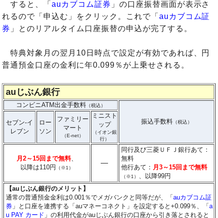
すると、「
auカブコム証券
」の口座振替画面が表示さ
れるので「申込む」をクリック。これで「
auカブコム証
券
」とのリアルタイム口座振替の申込が完了する。
特典対象月の翌月10日時点で設定が有効であれば、円
普通預金口座の金利に年0.099％が上乗せされる。
auじぶん銀行
コンビニATM出金手数料
（税込）
ミニスト
ファミリー
振込手数料
セブン-イ
ロー
（税込）
ップ
マート
レブン
ソン
（イオン銀
（E-net）
行）
同行及び三菱ＵＦＪ銀行あて：
月2～15回まで無料
、
無料
―
以降は110円
他行あて：
月3～15回まで無料
（※1）
、以降99円
（※1）
【auじぶん銀行のメリット】
通常の普通預金金利は0.001％でメガバンクと同等だが、「
auカブコム証
券
」と口座を連携する「auマネーコネクト」を設定すると+0.099％、「
a
u PAY カード
」の利用代金がauじぶん銀行の口座から引き落とされると