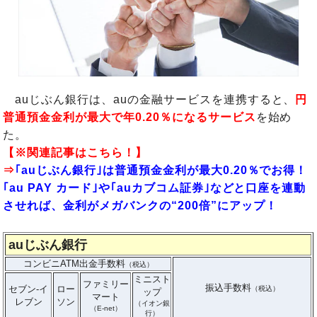
auじぶん銀行は、auの金融サービスを連携すると、
円
普通預金金利が最大で年0.20％になるサービス
を始め
た。
【※関連記事はこちら！】
⇒
｢auじぶん銀行｣は普通預金金利が最大0.20％でお得！
｢au PAY カード｣や｢auカブコム証券｣などと口座を連動
させれば、金利がメガバンクの“200倍”にアップ！
auじぶん銀行
コンビニATM出金手数料
（税込）
ミニスト
ファミリー
振込手数料
セブン-イ
ロー
（税込）
ップ
マート
レブン
ソン
（イオン銀
（E-net）
行）