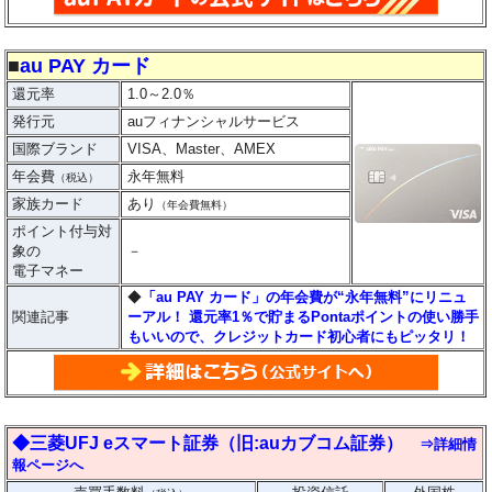
■
au PAY カード
還元率
1.0～2.0％
発行元
auフィナンシャルサービス
国際ブランド
VISA、Master、AMEX
年会費
永年無料
（税込）
家族カード
あり
（年会費無料）
ポイント付与対
象の
－
電子マネー
◆
「au PAY カード」の年会費が“永年無料”にリニュ
関連記事
ーアル！ 還元率1％で貯まるPontaポイントの使い勝手
もいいので、クレジットカード初心者にもピッタリ！
◆三菱UFJ eスマート証券（旧:auカブコム証券）
⇒詳細情
報ページへ