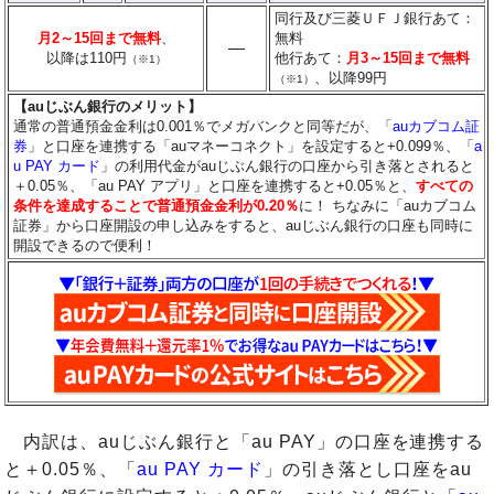
同行及び三菱ＵＦＪ銀行あて：
月2～15回まで無料
、
無料
―
以降は110円
他行あて：
月3～15回まで無料
（※1）
、以降99円
（※1）
【auじぶん銀行のメリット】
通常の普通預金金利は0.001％でメガバンクと同等だが、「
auカブコム証
券
」と口座を連携する「auマネーコネクト」を設定すると+0.099％、「
a
u PAY カード
」の利用代金がauじぶん銀行の口座から引き落とされると
＋0.05％、「au PAY アプリ」と口座を連携すると+0.05％と、
すべての
条件を達成することで普通預金金利が0.20％
に！ ちなみに「auカブコム
証券」から口座開設の申し込みをすると、auじぶん銀行の口座も同時に
開設できるので便利！
内訳は、auじぶん銀行と「au PAY」の口座を連携する
と＋0.05％、「
au PAY カード
」の引き落とし口座をau