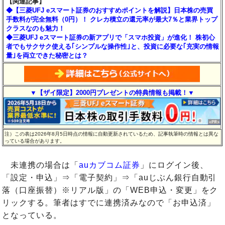
【関連記事】
◆【三菱UFJ eスマート証券のおすすめポイントを解説】日本株の売買
手数料が完全無料（0円）！ クレカ積立の還元率が最大7％と業界トップ
クラスなのも魅力！
◆三菱UFJ eスマート証券の新アプリで「スマホ投資」が進化！ 株初心
者でもサクサク使える｢シンプルな操作性｣と、投資に必要な｢充実の情報
量｣を両立できた秘密とは？
▼【ザイ限定】2000円プレゼントの特典情報も掲載！▼
注）この表は2026年8月5日時点の情報に自動更新されているため、記事執筆時の情報とは異な
っている場合があります。
未連携の場合は「
auカブコム証券
」にログイン後、
「設定・申込」⇒「電子契約」⇒「auじぶん銀行自動引
落（口座振替）※リアル版」の「WEB申込・変更」をク
リックする。筆者はすでに連携済みなので「お申込済」
となっている。