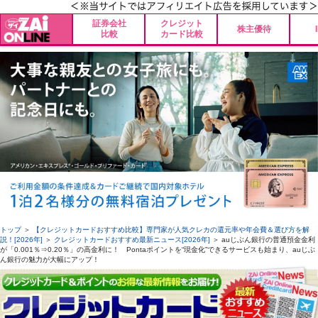
証券会社
クレジット
株主優待
比較
カード比較
トップ
＞
【クレジットカードおすすめ比較】専門家が人気クレカの還元率や年会費＆選び方を解
説！[2026年]
＞
クレジットカードおすすめ最新ニュース[2026年]
＞ auじぶん銀行の普通預金金利
が「0.001％⇒0.20％」の高金利に！ Pontaポイントを“現金化”できるサービスも始まり、auじぶ
ん銀行の魅力が大幅にアップ！