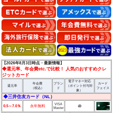
【2026年8月3日時点・最新情報】
◆
還元率、年会費etc.で比較！ 人気のおすすめクレ
ジットカード
電子マネー対応
年会費
ブラン
カード
還元率
（ポイント付与対
（税込）
ド
フェイス
象）
◆三井住友カード（NL）
VISA
0.5～7.0％
永年無料
iD
Master