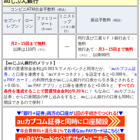
auじぶん銀行
コンビニATM出金手数料
（税込）
ミニスト
ファミリー
振込手数料
セブン-イ
ロー
（税込）
ップ
マート
レブン
ソン
（イオン銀
（E-net）
行）
同行及び三菱ＵＦＪ銀行あて：
月2～15回まで無料
、
無料
―
以降は110円
他行あて：
月3～15回まで無料
（※1）
、以降99円
（※1）
【auじぶん銀行のメリット】
通常の普通預金金利は0.001％でメガバンクと同等だが、「
auカブコム証
券
」と口座を連携する「auマネーコネクト」を設定すると+0.099％、「
a
u PAY カード
」の利用代金がauじぶん銀行の口座から引き落とされると
＋0.05％、「au PAY アプリ」と口座を連携すると+0.05％と、
すべての
条件を達成することで普通預金金利が0.20％
に！ ちなみに「auカブコム
証券」から口座開設の申し込みをすると、auじぶん銀行の口座も同時に
開設できるので便利！