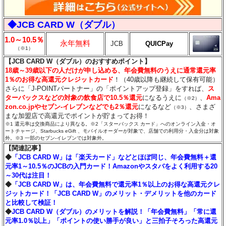
◆JCB CARD W（ダブル）
1.0～10.5％
永年無料
JCB
QUICPay
（※1）
【JCB CARD W（ダブル）のおすすめポイント】
18歳～39歳以下の人だけが申し込める、年会費無料のうえに通常還元率
1％のお得な高還元クレジットカード
！（40歳以降も継続して保有可能）
さらに「J-POINTパートナー」の「ポイントアップ登録」をすれば、
ス
ターバックスなどの対象の飲食店で10.5％還元
になるうえに
、
Ama
（※2）
zon.co.jpやセブン‐イレブンなどでも2％還元
になるなど
、さまざ
（※3）
まな加盟店で高還元でポイントが貯まってお得！
※1 還元率は交換商品により異なる。※2「スターバックス カード」へのオンライン入金・オ
ートチャージ、Starbucks eGift 、モバイルオーダーが対象で、店舗での利用分・入金分は対象
外。※3 一部のセブン‐イレブンでは対象外。
【関連記事】
◆
「JCB CARD W」は「楽天カード」などとほぼ同じ、年会費無料＋還
元率1～10.5％のJCBの入門カード！Amazonやスタバをよく利用する20
～30代は注目！
◆
「JCB CARD W」は、年会費無料で還元率1％以上のお得な高還元クレ
ジットカード！「JCB CARD W」のメリット・デメリットを他のカード
と比較して検証！
◆
JCB CARD W（ダブル）のメリットを解説！「年会費無料」「常に還
元率1.0％以上」「ポイントの使い勝手が良い」と三拍子そろった高還元