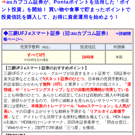
⇒
auカブコム証券が、Pontaポイントを活用した「ポイ
ント投資」を開始！ 買い物や食事で貯まったポイントで
投資信託を購入して、お得に資産運用を始めよう！
◆三菱UFJ eスマート証券（旧:auカブコム証券）
⇒詳細情
報ページへ
売買手数料
投資信託
外国株
（税込）
すべて0円
1848本
米国
※SOR注文の場合
【三菱UFJ eスマート証券のおすすめポイント】
三菱UFGフィナンシャル・グループが出資するネット証券で、SB証券や
楽天証券などと並んで
5大ネット証券のひとつ
。日本株の売買手数料は、
約定金額にかかわらず
無料（0円）
と業界トップクラスの低コスト。
「逆
指値」や「トレーリングストップ」などの自動売買機能が充実している
ことも特徴のひとつ。あらかじめ設定しておけば自動的に購入や利益確
定、損切りができるので、日中に値動きを見られないサラリーマン投資
家には便利だ。
本格派のトレードツール「kabuステーション」も人気が
高い
。その日盛り上がりそうな銘柄を予測する「
リアルタイム株価予
測
」など、デイトレでも活用できる便利な機能を備えている。HDI-Japa
n主催の「HDI格付けベンチマーク」2025年証券業界で、「問合せ窓口」
「Webサポート」2部門で3年連続「三つ星」を獲得。