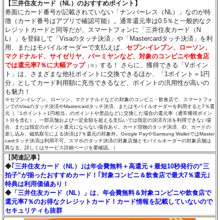
【三井住友カード（NL）のおすすめポイント】
券面にカード番号が記載されていない「ナンバーレス（NL）」なのが特
徴（カード番号はアプリで確認可能）。通常還元率は0.5％と一般的なク
レジットカードと同等だが、スマートフォンに「三井住友カード（N
L）」を登録して「Visaのタッチ決済」や「Mastercardタッチ決済」を利
用、またはモバイルオーダーで支払えば、
セブン‐イレブン、ローソン、
マクドナルド、サイゼリヤ、バーミヤンなど、対象のコンビニや飲食店
では還元率7％に大幅アップ
する！ さらに、獲得できる「Vポイン
（※）
ト」は、さまざまな他社ポイントに交換できるほか、「1ポイント＝1円
分」としてカード利用額に充当できるなど、ポイントの汎用性が高いの
も魅力！
※セブン‐イレブン、ローソン、マクドナルドなどの対象のコンビニ・飲食店で、スマートフォ
ンでのVisaのタッチ決済やMastercardタッチ決済、またはモバイルオーダーを利用すると7％還
元（「1ポイント＝1円相当」のポイントや景品などに交換した場合の還元率（通常獲得ポイン
ト分を含む）。一部店舗および一定金額を超える支払いでは指定の決済方法を利用できない場
合、または指定のポイント還元にならない場合あり。カード現物のタッチ決済、iD、カードの
差し込み、磁気取引による決済は7％還元の対象外。Google PayやSamsung WalletではMaster
cardタッチ決済は利用不可。スマホのタッチ決済の対象店舗とモバイルオーダーの対象店舗は
異なる。詳しくはサービス詳細ページを要確認。）
【
関連記事
】
◆
｢三井住友カード（NL）｣は年会費無料＋高還元＋最短10秒発行の“三
拍子”が揃ったおすすめカード！｢対象コンビニ＆飲食店で最大7％還元｣
特典は利用価値あり！
◆
「三井住友カード（NL）」は、年会費無料＆対象コンビニや飲食店で
還元率7％のお得なクレジットカード！カード情報を記載していないので
セキュリティも抜群