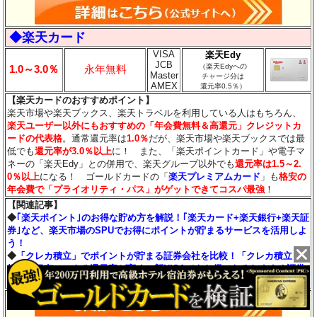
◆楽天カード
VISA
楽天Edy
JCB
（楽天Edyへの
1.0～3.0％
永年無料
Master
チャージ分は
AMEX
還元率0.5％）
【楽天カードのおすすめポイント】
楽天市場や楽天ブックス、楽天トラベルを利用している人はもちろん、
楽天ユーザー以外にもおすすめの「年会費無料＆高還元」クレジットカ
ードの代表格
。通常還元率は
1.0％
だが、楽天市場や楽天ブックスでは最
低でも
還元率が3.0％
以上
に！ また、「楽天ポイントカード」や電子マ
ネーの「楽天Edy」との併用で、楽天グループ以外でも
還元率は1.5～2.
0％以上
になる！ ゴールドカードの「
楽天プレミアムカード
」も
格安の
年会費で「プライオリティ・パス」がゲットできてコスパ最強
！
【関連記事】
◆
｢楽天ポイント｣のお得な貯め方を解説！｢楽天カード+楽天銀行+楽天証
券｣など、楽天市場のSPUでお得にポイントが貯まるサービスを活用しよ
う！
◆
「クレカ積立」でポイントが貯まる証券会社を比較！「クレカ積立＆
投信の保有」による還元率が高く、新NISAでもお得になるおすすめ証券
会社を紹介！