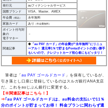
発行元
auフィナンシャルサービス
国際ブランド
VISA、Master、AMEX
年会費
永年無料
（税込）
家族カード
あり
（年会費無料）
ポイント付与対
象の
－
電子マネー
◆
「au PAY カード」の年会費が“永年無料”にリニュ
関連記事
ーアル！ 還元率1％で貯まるPontaポイントの使い勝手
もいいので、クレジットカード初心者にもピッタリ！
筆者は「
au PAY ゴールドカード
」を保有しているが、
引き落とし口座に登録しているのはスルガ銀行ANA支店
だ。これをauじぶん銀行に変更する。
【※関連記事はこちら！】
⇒
｢au PAY ゴールドカード｣は、au料金の支払いで11％
分のポイントが貯まってお得！ 料金プランに関わらず還