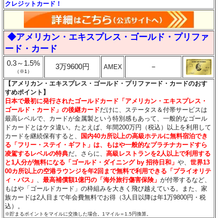
クレジットカード！
◆アメリカン・エキスプレス・ゴールド・プリファ
ード・カード
0.3～1.5%
3万9600円
－
AMEX
（※1）
【アメリカン・エキスプレス・ゴールド・プリファード・カードのおす
すめポイント】
日本で最初に発行されたゴールドカード「アメリカン・エキスプレス・
ゴールド・カード」の後継カード
だけに、ステータス＆付帯サービスは
最高レベルで、カードが金属製という特別感もあって、一般的なゴール
ドカードとはケタ違い。たとえば、年間200万円（税込）以上を利用して
カードを継続保有すると、
国内40カ所以上の高級ホテルに無料宿泊でき
る「フリー・ステイ・ギフト」は、もはや一般的なプラチナカードすら
凌駕するレベルの特典
だ。さらに、
高級レストランを2人以上で利用する
と1人分が無料になる「ゴールド・ダイニング by 招待日和」
や、
世界13
00カ所以上の空港ラウンジを年2回まで無料で利用できる「プライオリテ
ィ・パス」
、
最高補償額1億円の「海外旅行傷害保険」
が付帯するなど、
もはや「ゴールドカード」の枠組みを大きく飛び越えている。また、家
族カードは2人目まで年会費無料でお得（3人目以降は年1万9800円・税
込）。
※貯まるポイントをマイルに交換した場合。1マイル＝1.5円換算。