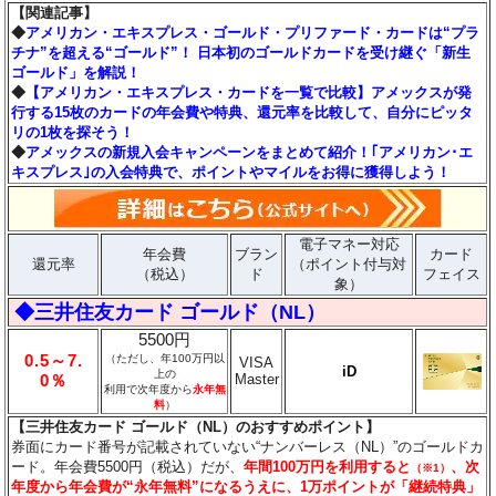
【関連記事】
◆
アメリカン・エキスプレス・ゴールド・プリファード・カードは“プラ
チナ”を超える“ゴールド”！ 日本初のゴールドカードを受け継ぐ「新生
ゴールド」を解説！
◆
【アメリカン・エキスプレス・カードを一覧で比較】アメックスが発
行する15枚のカードの年会費や特典、還元率を比較して、自分にピッタ
リの1枚を探そう！
◆
アメックスの新規入会キャンペーンをまとめて紹介！｢アメリカン･エ
キスプレス｣の入会特典で、ポイントやマイルをお得に獲得しよう！
電子マネー対応
年会費
ブラン
カード
還元率
（ポイント付与対
（税込）
ド
フェイス
象）
◆三井住友カード ゴールド（NL）
5500円
0.5～7.
（ただし、年100万円以
VISA
iD
上の
Master
0％
利用で次年度から
永年無
料
）
【三井住友カード ゴールド（NL）のおすすめポイント】
券面にカード番号が記載されていない“ナンバーレス（NL）”のゴールドカ
ード。年会費5500円（税込）だが、
年間100万円を利用すると
、次
（※1）
年度から年会費が“永年無料”になるうえに、1万ポイントが「継続特典」