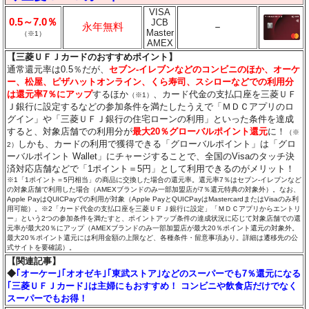
VISA
0.5～7.0％
JCB
永年無料
－
Master
（※1）
AMEX
【三菱ＵＦＪカードのおすすめポイント】
通常還元率は0.5％だが、
セブン‐イレブンなどのコンビニのほか、オーケ
ー、松屋、ピザハットオンライン、くら寿司、スシローなどでの利用分
は還元率7％にアップ
するほか
、カード代金の支払口座を三菱ＵＦ
（※1）
Ｊ銀行に設定するなどの参加条件を満たしたうえで「ＭＤＣアプリのロ
グイン」や「三菱ＵＦＪ銀行の住宅ローンの利用」といった条件を達成
すると、対象店舗での利用分が
最大20％グローバルポイント還元
に！
（※
しかも、カードの利用で獲得できる「グローバルポイント」は「グロ
2）
ーバルポイント Wallet」にチャージすることで、全国のVisaのタッチ決
済対応店舗などで「1ポイント＝5円」として利用できるのがメリット！
※1「1ポイント＝5円相当」の商品に交換した場合の還元率。還元率7％はセブン‐イレブンなど
の対象店舗で利用した場合（AMEXブランドのみ一部加盟店が7％還元特典の対象外）。なお、
Apple PayはQUICPayでの利用が対象（Apple PayとQUICPayはMastercardまたはVisaのみ利
用可能）。※2「カード代金の支払口座を三菱ＵＦＪ銀行に設定」「ＭＤＣアプリからエントリ
ー」という2つの参加条件を満たすと、ポイントアップ条件の達成状況に応じて対象店舗での還
元率が最大20％にアップ（AMEXブランドのみ一部加盟店が最大20％ポイント還元の対象外。
最大20％ポイント還元には利用金額の上限など、各種条件・留意事項あり。詳細は遷移先の公
式サイトを要確認）。
【関連記事】
◆
｢オーケー｣｢オオゼキ｣｢東武ストア｣などのスーパーでも7％還元になる
｢三菱ＵＦＪカード｣は主婦にもおすすめ！ コンビニや飲食店だけでなく
スーパーでもお得！