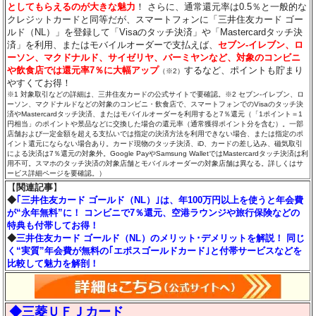
としてもらえるのが大きな魅力
！ さらに、通常還元率は0.5％と一般的な
クレジットカードと同等だが、スマートフォンに「三井住友カード ゴー
ルド（NL）」を登録して「Visaのタッチ決済」や「Mastercardタッチ決
済」を利用、またはモバイルオーダーで支払えば、
セブン‐イレブン、ロ
ーソン、マクドナルド、サイゼリヤ、バーミヤンなど、対象のコンビニ
や飲食店では還元率7％に大幅アップ
するなど、ポイントも貯まり
（※2）
やすくてお得！
※1 対象取引などの詳細は、三井住友カードの公式サイトで要確認。※2 セブン‐イレブン、ロ
ーソン、マクドナルドなどの対象のコンビニ・飲食店で、スマートフォンでのVisaのタッチ決
済やMastercardタッチ決済、またはモバイルオーダーを利用すると7％還元（「1ポイント＝1
円相当」のポイントや景品などに交換した場合の還元率（通常獲得ポイント分を含む）。一部
店舗および一定金額を超える支払いでは指定の決済方法を利用できない場合、または指定のポ
イント還元にならない場合あり。カード現物のタッチ決済、iD、カードの差し込み、磁気取引
による決済は7％還元の対象外。Google PayやSamsung WalletではMastercardタッチ決済は利
用不可。スマホのタッチ決済の対象店舗とモバイルオーダーの対象店舗は異なる。詳しくはサ
ービス詳細ページを要確認。）
【
関連記事
】
◆
｢三井住友カード ゴールド（NL）｣は、年100万円以上を使うと年会費
が“永年無料”に！ コンビニで7％還元、空港ラウンジや旅行保険などの
特典も付帯してお得！
◆
三井住友カード ゴールド（NL）のメリット･デメリットを解説！ 同じ
く“実質”年会費が無料の｢エポスゴールドカード｣と付帯サービスなどを
比較して魅力を解剖！
◆三菱ＵＦＪカード