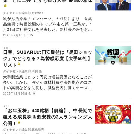
第一と旧三共“たすき掛け人事”終焉の意味
ダイヤモンド編集部,野村聖子
乳がん治療薬「エンハーツ」の成功により、医薬
品銘柄で時価総額のトップを走る第一三共が、1
月31日に社長交代を発表した。新社長の座を射止
めたのは、“ダークホース”と目された人物。この
2023年2月10日 5:15
社長人事が意味するものとは？
＃9
日産、SUBARUの円安爆益は「黒田ショッ
ク」でどうなる？為替感応度【大手50社】
リスト
ダイヤモンド編集部,岡田 悟
大手製造業にとって円安は増益要因となることが
多い。しかし、円安が原材料費や海外拠点のコス
トの高騰などを助長し、減益要因に働くケースも
出てきた。日本銀行が12月に打ち出した長期金利
2022年12月26日 5:10
の見直しで円安是正が進めば、その構図も変わる
かもしれない。時価総額上位で対ドルの為替感応
＃11
度が判明した超大手企業50社をリスト化。為替変
「お年玉株」440銘柄【前編】、中長期で
動による業績への影響度合いを明らかにした。
狙える成長株＆割安株の2大ランキング大
公開！
ダイヤモンド編集部,篭島裕亮