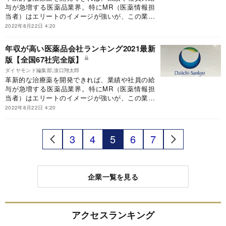
与が急増する医薬品業界。特にMR（医薬情報担
当者）はエリートのイメージが強いが、この業界
は希望退職者の募集も多く、人材流動性が高いの
2022年8月22日 4:20
が現実だ。新型コロナウイルスの国産ワクチンや
特効薬の開発状況に注目が集まる中、競争が激し
年収が高い医薬品会社ランキング2021最新
い医薬品業界の「年収」はどうなっているのか。
版【全国67社完全版】
ダイヤモンド編集部,濵口翔太郎
革新的な治療薬を開発できれば、業績や社員の給
与が急増する医薬品業界。特にMR（医薬情報担
当者）はエリートのイメージが強いが、この業界
は希望退職者の募集も多く、人材流動性が高いの
2022年8月22日 4:20
が現実だ。新型コロナウイルスの国産ワクチンや
特効薬の開発状況に注目が集まる中、競争が激し
い医薬品業界の「年収」はどうなっているのか。
3
4
5
6
7
企業一覧を見る
アクセスランキング