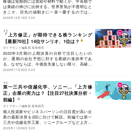
株価は短期的には需給や材料で動くが、中長期で
は業績の伸びに比例する。世界景気が不透明なと
きこそ、目先の値動きに一喜一憂するのではな
く、中長期の業績から銘柄を選ぶべきだろう。そ
2022年12月19日 5:00
こで今回はアナリスト予想を活用して、中長期で
期待できる4種類の「お年玉株」候補を選抜。前
＃3
編では「3期先に伸びる銘柄」と「2期先の割安
「上方修正」が期待できる株ランキング
株」の2種類のランキングをお届けする。
【最新70社】14位サンリオ、1位は？
ダイヤモンド編集部,篭島裕亮
2023年3月期の上期決算の分析で注目したいの
が、通期の会社予想に対する業績の進捗率であ
る。なぜならば、今後急失速しない限り、高確率
で業績の上方修正が期待できるからだ。「来期も
2022年11月30日 5:25
増益予想」など複数のスクリーニング条件を追加
した「業績の上方修正」が期待できる企業を開陳
＃2
する。
第一三共や信越化学、ソニー…「上方修
正」企業の実力は？【注目27社決算分析・
前編】
ダイヤモンド編集部,篭島裕亮
個人投資家やビジネスパーソンの注目度が高い企
業の最新決算を2回に分けて解説。前編では第一
三共や信越化学工業、ソニーグループなど上方修
正を発表した企業も登場。各業界のトップ企業の
2022年11月29日 5:20
決算を知ることは、投資はもちろん、ビジネスに