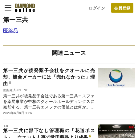
ログイン
第一三共
医薬品
関連ニュース
第一三共が後発薬子会社をクオールに売
却、競合メーカーには「売れなかった」理
由
医薬経済ONLINE
第一三共が後発品子会社である第一三共エスファ
を薬局事業が中核のクオールホールディングスに
売却する。第一三共エスファの価値とは何か。な
ぜクオールが売却先になったのか。
2023年6月8日 4:25
＃8
第一三共に部下なし管理職の「花道ポス
ト」、ウエット人事で武田薬品より成果