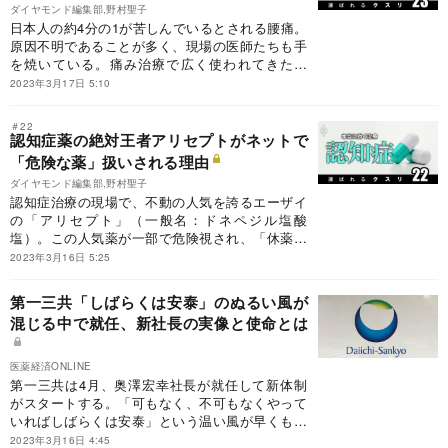
ダイヤモンド編集部,野村聖子
日本人の約4分の1が苦しんでいるとされる腰痛。
原因不明であることが多く、現場の医師たちも手
を焼いている。痛み治療で広く使われてきたあ
の“人気薬”の真の効果、アップデートされた腰痛
2023年3月17日 5:10
治療の新常識を解説する。
＃22
認知症薬の絶対王者アリセプトがネットで
「危険な薬」扱いされる理由
ダイヤモンド編集部,野村聖子
認知症治療の現場で、不動の人気を誇るエーザイ
の「アリセプト」（一般名：ドネペジル塩酸
塩）。この人気薬が一部で危険視され、「休薬し
よう」と医師や施設の職員に勧められることがあ
2023年3月16日 5:25
るという。
第一三共「しばらくは安泰」のぬるい風が
混じる中で就任、新社長の実像と使命とは
医薬経済ONLINE
第一三共は4月、奥澤宏幸社長が就任して新体制
がスタートする。「可もなく、不可もなくやって
いればしばらくは安泰」という温い風が早くも混
じり始めた中で就任する新社長の実像と使命と
2023年3月16日 4:45