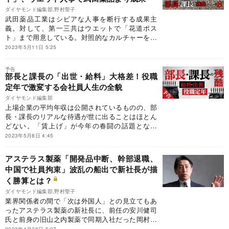
ダイヤモンド編集部,野村聖子
武田薬品工業はシビアな人事を断行する成果主
義。対して、第一三共はウエットで「花道ポス
ト」まで用意している。対照的なカルチャーを持
つ国内製薬大手2社の人事制度と現状の明暗に迫
2023年5月11日 5:25
る。
予告
部長と課長の「出世・給料」大格差！役職
定年で激変する会社員人生の全貌
ダイヤモンド編集部
上場企業の平均年収は公開されているものの、部
長・課長のリアルな待遇が世に出ることはほとん
どない。「賃上げ」が今年の春闘の話題となる
中、年収を上げる早道の一つは、社内での出世
2023年5月8日 4:45
だ。どうすれば部長・課長に出世でき、待遇はど
うなっているのか。そして部長・課長に昇進して
アステラス製薬「開発品中断、幹部退職、
も、シニア社員には「役職定年」という悲劇が待
中国で社員拘束」波乱の船出で新社長が描
ち受ける。主要企業の部長・課長の本当の給料や
く勝算とは？
出世事情、シニアの残酷な現実を追った。
ダイヤモンド編集部,野村聖子
業界関係者の間で「次は外国人」との見立てもあ
ったアステラス製薬の新社長に、前任の安川健司
氏と前身の旧山之内製薬で同期入社だった岡村直
樹氏が就任した。一見平和なトップ交代とは裏腹