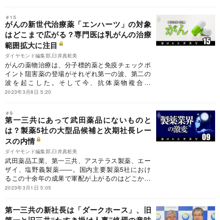
は？
＃15
がんの新世代治療薬「エンハーツ」の対象
はどこまで広がる？専門医は乳がんの治療
範囲拡大に注目
ダイヤモンド編集部,臼井真粧美
がんの薬物治療は、分子標的薬と免疫チェックポ
イント阻害薬の登場がそれぞれ第一の波、第二の
波を起こした。そして今、抗体薬物複合体
（ADC）「エンハーツ」が第三の波を生む。
2023年3月8日 5:20
＃9
第一三共にあって武田薬品にないものと
は？製薬5社の大型品候補と次期社長レー
スの内情
ダイヤモンド編集部,臼井真粧美
武田薬品工業、第一三共、アステラス製薬、エー
ザイ、塩野義製薬――。国内主要製薬5社におけ
るこの十余年の成果で軍配が上がるのはどこか。
第一三共にあって武田薬品工業にないものとは何
2023年3月1日 5:05
か。製薬5社の大型品候補と次期社長レースの内
情から、その実像を明らかにする。
第一三共の新社長は「ダークホース」、旧