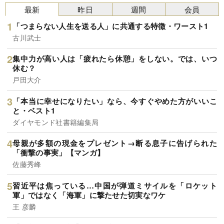
最新
昨日
週間
会員
「つまらない人生を送る人」に共通する特徴・ワースト1
古川武士
集中力が高い人は「疲れたら休憩」をしない。では、いつ
休む？
戸田大介
「本当に幸せになりたい」なら、今すぐやめた方がいいこ
と・ベスト1
ダイヤモンド社書籍編集局
母親が多額の現金をプレゼント→断る息子に告げられた
「衝撃の事実」【マンガ】
佐藤秀峰
習近平は焦っている…中国が弾道ミサイルを「ロケット
軍」ではなく「海軍」に撃たせた切実なワケ
王 彦麟