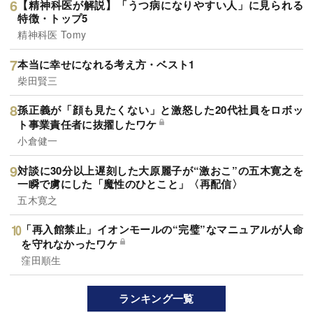
【精神科医が解説】「うつ病になりやすい人」に見られる
特徴・トップ5
精神科医 Tomy
本当に幸せになれる考え方・ベスト1
柴田賢三
孫正義が「顔も見たくない」と激怒した20代社員をロボッ
ト事業責任者に抜擢したワケ
小倉健一
対談に30分以上遅刻した大原麗子が“激おこ”の五木寛之を
一瞬で虜にした「魔性のひとこと」〈再配信〉
五木寛之
「再入館禁止」イオンモールの“完璧”なマニュアルが人命
を守れなかったワケ
窪田順生
ランキング一覧