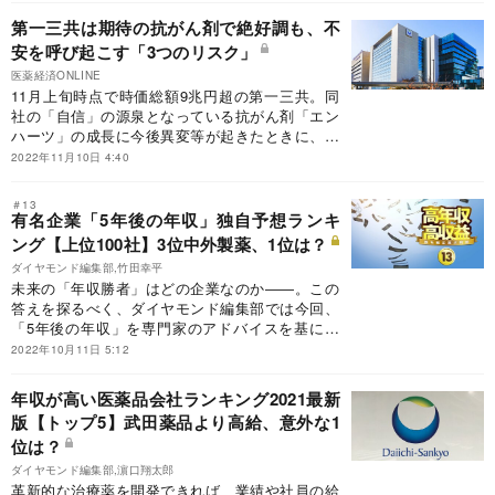
も役に立つ。銘柄コメントでは、市場が各企業の
第一三共は期待の抗がん剤で絶好調も、不
今後をどうみているかについても触れた。
安を呼び起こす「3つのリスク」
医薬経済ONLINE
11月上旬時点で時価総額9兆円超の第一三共。同
社の「自信」の源泉となっている抗がん剤「エン
ハーツ」の成長に今後異変等が起きたときに、今
と変わらぬ姿勢を取り続けられるか。実際、「好
2022年11月10日 4:40
事魔多し」とはよく言ったもので、絶好調の第一
三共においても、天候急変につながるかもしれな
＃13
いシグナルがここに来て、散発し出している。
有名企業「5年後の年収」独自予想ランキ
ング【上位100社】3位中外製薬、1位は？
ダイヤモンド編集部,竹田幸平
未来の「年収勝者」はどの企業なのか――。この
答えを探るべく、ダイヤモンド編集部では今回、
「5年後の年収」を専門家のアドバイスを基に初
試算。第1弾では、5年後の予想年収が直近より増
2022年10月11日 5:12
える企業の上位100社を明らかにする。
年収が高い医薬品会社ランキング2021最新
版【トップ5】武田薬品より高給、意外な1
位は？
ダイヤモンド編集部,濵口翔太郎
革新的な治療薬を開発できれば、業績や社員の給