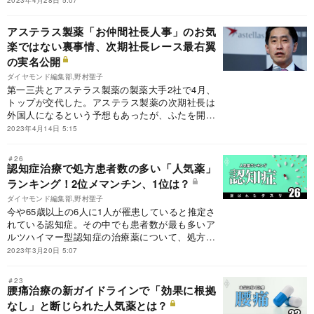
2023年4月28日 5:07
に、副社長に就任予定だった人物の突然の退職、
中国での社員拘束などさまざまな波乱に見舞われ
アステラス製薬「お仲間社長人事」のお気
ている岡村社長を直撃した。
楽ではない裏事情、次期社長レース最右翼
の実名公開
ダイヤモンド編集部,野村聖子
第一三共とアステラス製薬の製薬大手2社で4月、
トップが交代した。アステラス製薬の次期社長は
外国人になるという予想もあったが、ふたを開け
れば“捲土（けんど）重来”。生え抜き同期へのバ
2023年4月14日 5:15
トンタッチに、「お仲間人事」の評も。その裏事
情と次の社長レースに迫る。
＃26
認知症治療で処方患者数の多い「人気薬」
ランキング！2位メマンチン、1位は？
ダイヤモンド編集部,野村聖子
今や65歳以上の6人に1人が罹患していると推定さ
れている認知症。その中でも患者数が最も多いア
ルツハイマー型認知症の治療薬について、処方患
者数ランキングをお届けする。
2023年3月20日 5:07
＃23
腰痛治療の新ガイドラインで「効果に根拠
なし」と断じられた人気薬とは？