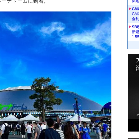
ルーナドームに到着。
満
GM
G
金
SB
新
1.