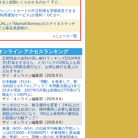
せると総額いくらかかるのか？ 子ど…
クレジットカードの不正利用を早期発見できる
｢利用通知サービス｣が便利！ UCカー…
｢JAL｣と｢Marriott Bonvoy｣のステイタスマッチ
で上級会員資格の…
»ニュース一覧
iオンライン アクセスランキング
定期預金の金利が高い銀行ランキング[2026年8
月] 貯金をするなら、メガバンクの3倍以上も高
金利なSBI新生銀行など、お得な銀行を選ぶの
がおすすめ！
ザイ・オンライン編集部（2026.8.3）
日本触媒（4114）、「増配」を発表して、配
当利回りが5.7％にアップ！ 年間配当額は1年で
23.8％増加、2027年3月期は前期比27円増の｢1
株あたり140円｣に
ザイ・オンライン編集部（2026.8.8）
サッポロビール、株主優待を変更！ 1年以上の
継続保有は必須だが、権利獲得に必要な最低投
資額は5分の1になり、3年以上保有時の優待品
の額面が大幅アップ！
ザイ・オンライン編集部（2026.8.8）
来週（8/10～8/14）の日経平均株価の予想レン
ジは6万3000～6万9000円！ 中東情勢と原油価
格に警戒しつつ、調整一巡のAI･半導体関連の