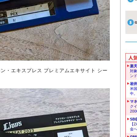
楽
・エキスプレス プレミアムエキサイト シー
対
ン
岩
米
中
マ
クイ
20
SB
【Z
金へ
GM