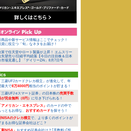
新商品や新サービス情報はここでチェック！
投資に役立つ「旬」なネタをお届け！
決算で任天堂やロート製薬が上昇！ エムスリー
は失望売り/日経平均続落【今日の注目株＆日本
株市場見通し】「デイリーZAi」8月7日号
ics
「三菱UFJカードクレカ積立」が進化して、年
間最大で
8万4000円
相当のポイントが貯まる！
「三菱UFJ eスマート証券」の日本株の
売買手数
料が完全無料（0円）
に引き下げられる！
「アメリカン・エキスプレス」
のカードの中で
もっともお得な、
おすすめカード
を探そう！
新NISAのクレカ積立
で、より多くのポイントが
貯まるお得な証券会社はどこ？
「新NISA」
おすすめ証券会社は？｢手数料｣｢投