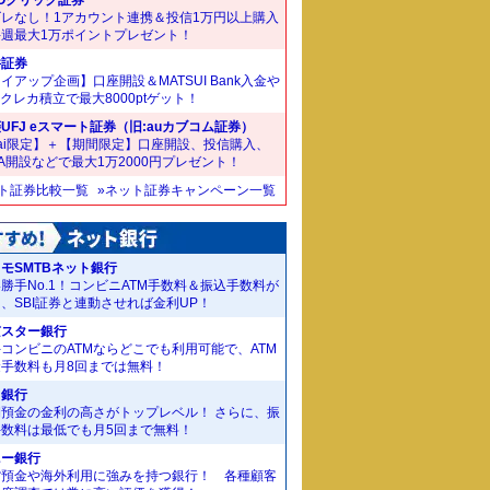
ズレなし！1アカウント連携＆投信1万円以上購入
毎週最大1万ポイントプレゼント！
井証券
イアップ企画】口座開設＆MATSUI Bank入金や
Bクレカ積立で最大8000ptゲット！
UFJ eスマート証券（旧:auカブコム証券）
ai限定】＋【期間限定】口座開設、投信購入、
SA開設などで最大1万2000円プレゼント！
ット証券比較一覧
»ネット証券キャンペーン一覧
モSMTBネット銀行
勝手No.1！コンビニATM手数料＆振込手数料が
、SBI証券と連動させれば金利UP！
京スター銀行
コンビニのATMならどこでも利用可能で、ATM
金手数料も月8回までは無料！
J銀行
期預金の金利の高さがトップレベル！ さらに、振
手数料は最低でも月5回まで無料！
ニー銀行
貨預金や海外利用に強みを持つ銀行！ 各種顧客