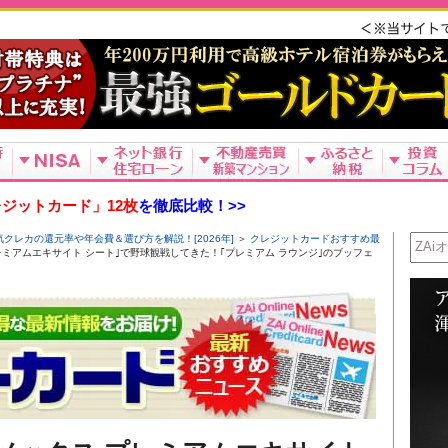
ジットカード」12枚
を徹底比較！>>
レカの還元率や年会費＆選び方を解説！[2026年]
＞
クレジットカードおすすめ最
レミアムエキサイト シート｣で野球観戦してきた！｢プレミアム ラウンジ｣のブッフェ