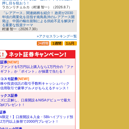
押し目を狙おう！
ラカンリチェルカ（村瀬 智一）（2026.8.7）
「レアアース」関連銘柄を紹介！ 政府が2030
年頃の商業化を目指す南鳥島沖のレアアース開
発は、中国の輸出規制による供給不足を解決す
る重要な投資テーマ
村瀬 智一（2026.7.30）
»アクセスランキング一覧
天証券
[NEW!]
象ファンドを5万円以上購入なら1万円分の「ファ
ドギフト」か「ポイント」が抽選で当たる！
井コスモ証券
[NEW!]
国株や投資信託の取引手数料キャッシュバック
。信用取引で豪華グルメがもらえるチャンス！
ネックス証券
ズに正解し、口座開設＆NISAデビューで最大
00ptプレゼント！
I証券
Ai限定！】口座開設＆入金・SBIハイブリッド預
2万円以上振替で2000円プレゼント！
Oクリック証券