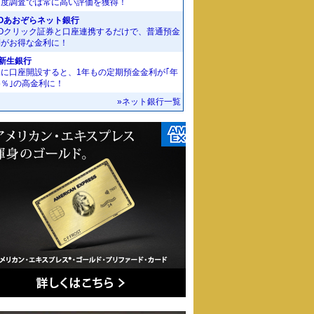
足度調査では常に高い評価を獲得！
Oあおぞらネット銀行
MOクリック証券と口座連携するだけで、普通預金
利がお得な金利に！
I新生銀行
規に口座開設すると、1年もの定期預金金利が｢年
55％｣の高金利に！
»ネット銀行一覧