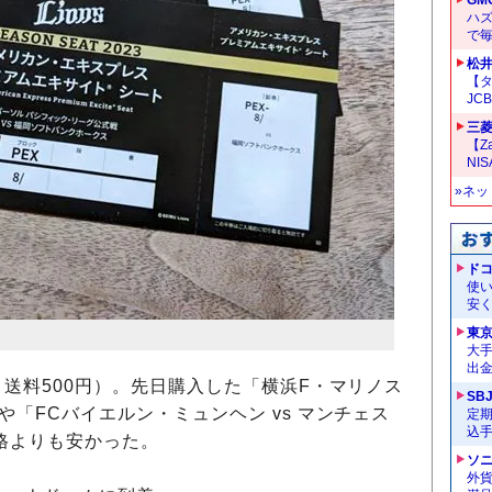
ハ
で
松
【タ
JC
三菱
【Z
NI
»ネ
ドコ
使い
安く
東
大手
出
＋送料500円）。先日購入した「横浜F・マリノス
SB
や「FCバイエルン・ミュンヘン vs マンチェス
定
込
格よりも安かった。
ソ
外