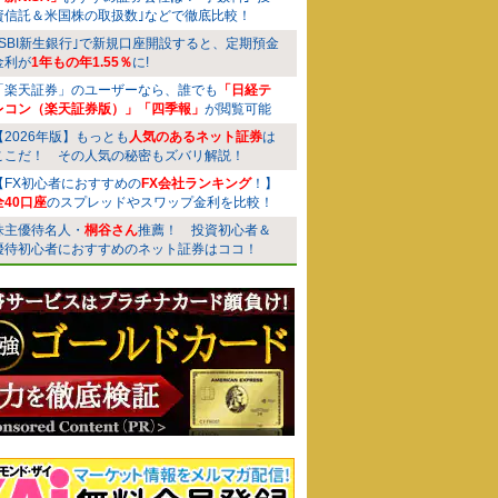
資信託＆米国株の取扱数｣などで徹底比較！
｢SBI新生銀行｣で新規口座開設すると、定期預金
金利が
1年もの年1.55％
に!
「楽天証券」のユーザーなら、誰でも
「日経テ
レコン（楽天証券版）」「四季報」
が閲覧可能
【2026年版】もっとも
人気のあるネット証券
は
ここだ！ その人気の秘密もズバリ解説！
【FX初心者におすすめの
FX会社ランキング
！】
全40口座
のスプレッドやスワップ金利を比較！
株主優待名人・
桐谷さん
推薦！ 投資初心者＆
優待初心者におすすめのネット証券はココ！