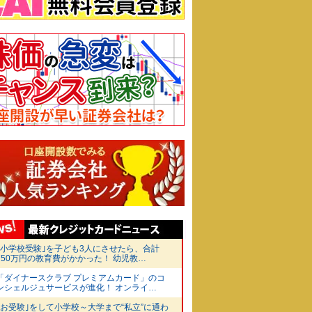
｢小学校受験｣を子ども3人にさせたら、合計
750万円の教育費がかかった！ 幼児教…
「ダイナースクラブ プレミアムカード」のコ
ンシェルジュサービスが進化！ オンライ…
｢お受験｣をして小学校～大学まで“私立”に通わ