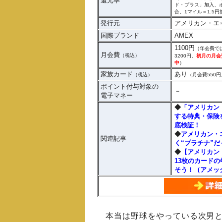
還元率
ド・プラス」加入、
合。1マイル＝1.5円
発行元
アメリカン・エ
国際ブランド
AMEX
1100円
（年会費で
月会費
（税込）
3200円。
初月の月会
中
）
家族カード
あり
（税込）
（月会費550円
ポイント付与対象の
－
電子マネー
◆
「アメリカン
する特典・保険
底検証！
◆
アメリカン・
関連記事
く“プラチナ”
◆
【アメリカン
13枚のカード
そう！（アメッ
本当は野球をやっている次男と