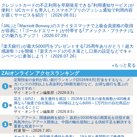
クレジットカードの不正利用を早期発見できる｢利用通知サービス｣が
便利！ UCカードも導入したスマホアプリのプッシュ通知で利用内容
が届くサービスを紹介！（2026.08.01）
｢JAL｣と｢Marriott Bonvoy｣のステイタスマッチで上級会員資格の取得
が容易に！｢ゴールドエリート｣が付帯する｢アメックス・プラチナ｣な
どの魅力もアップ！（2026.07.29）
｢楽天銀行｣が最大5000円をプレゼントする｢25周年ありがとう！超大
感謝祭！｣を開催！｢楽天カード｣の引き落とし口座の設定などでキャ
ンペーンに参加しよう！（2026.07.26）
»もっと見る
ZAiオンライン アクセスランキング
定期預金の金利が高い銀行ランキング[2026年8月] 貯金をするなら、メ
ガバンクの3倍以上も高金利なSBI新生銀行など、お得な銀行を選ぶの
がおすすめ！
ザイ・オンライン編集部（2026.8.3）
花王（4452）、株主優待を新設！ 2026年12月末の保有株数が400株未
満なら｢抽選で自社製品｣、400株以上なら6000～1万円分の自社商品が
もらえることに
ザイ・オンライン編集部（2026.8.5）
「レアアース」関連銘柄を紹介！ 政府が2030年頃の商業化を目指す南
鳥島沖のレアアース開発は、中国の輸出規制による供給不足を解決する
重要な投資テーマ
村瀬 智一（2026.7.30）
オークネット、特別株主優待を発表し、19％超も夜間取引で株価急