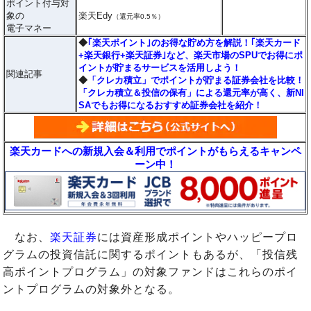
ポイント付与対
象の
楽天Edy
（還元率0.5％）
電子マネー
◆
｢楽天ポイント｣のお得な貯め方を解説！｢楽天カード
+楽天銀行+楽天証券｣など、楽天市場のSPUでお得にポ
イントが貯まるサービスを活用しよう！
関連記事
◆
「クレカ積立」でポイントが貯まる証券会社を比較！
「クレカ積立＆投信の保有」による還元率が高く、新NI
SAでもお得になるおすすめ証券会社を紹介！
楽天カードへの新規入会＆利用でポイントがもらえるキャンペ
ーン中！
なお、
楽天証券
には資産形成ポイントやハッピープロ
グラムの投資信託に関するポイントもあるが、「投信残
高ポイントプログラム」の対象ファンドはこれらのポイ
ントプログラムの対象外となる。