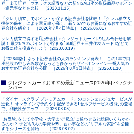
券、楽天証券、マネックス証券などの新NISA口座の取扱商品やポイン
ト還元率などを比較！（2023.11.15）
「クレカ積立」でポイントが貯まる証券会社を比較！「クレカ積立＆
投信の保有」による還元率が高く、新NISAでもお得になるおすすめ証
券会社を紹介！ ［2026年7月4日時点］（2026.06.01）
クレカ積立で得する｢証券会社＋クレジットカード｣の組み合わせを解
説！ 最大5％のポイントが貯まる｢SBI証券＋三井住友カード｣などで
お得に積立投資をしよう（2023.08.19）
【2026年版】ネット証券会社の人気ランキング発表！ この1年で口
座開設の申し込み数がもっとも多かったザイ･オンライン一番人気の
おすすめ証券会社を公開 ［2026年8月3日時点］（2026.01.10）
クレジットカードおすすめ最新ニュース[2026年] バックナ
ンバー
「ダイナースクラブ プレミアムカード」のコンシェルジュサービスが
進化！ オンラインで予約や手配ができる｢セルフサービス機能｣の登場
で、利便性がアップ！（2026.08.05）
｢お受験｣をして小学校～大学まで“私立”に通わせると総額いくらかか
るのか？ 子ども3人の学費や塾、習い事などの“リアルな家計”を公開
するシリーズを開始！ （2026.08.02）