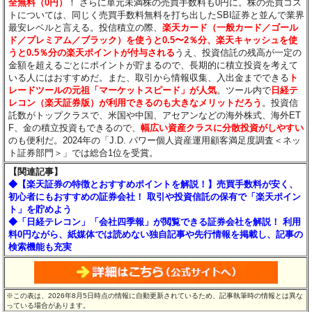
全無料（0円）
！ さらに単元未満株の売買手数料も0円に。株の売買コス
トについては、同じく売買手数料無料を打ち出したSBI証券と並んで業界
最安レベルと言える。投信積立の際、
楽天カード（一般カード／ゴール
ド／プレミアム／ブラック）を使うと0.5〜2％分、楽天キャッシュを使
うと0.5％分の楽天ポイントが付与される
うえ、投資信託の残高が一定の
金額を超えるごとにポイントが貯まるので、長期的に積立投資を考えて
いる人にはおすすめだ。また、取引から情報収集、入出金までできる
ト
レードツールの元祖「マーケットスピード」が人気
。ツール内で
日経テ
レコン（楽天証券版）が利用できるのも大きなメリットだろう
。投資信
託数がトップクラスで、米国や中国、アセアンなどの海外株式、海外ET
F、金の積立投資もできるので、
幅広い資産クラスに分散投資がしやすい
のも便利だ。2024年の「J.D. パワー個人資産運用顧客満足度調査＜ネッ
ト証券部門＞」では総合1位を受賞。
【関連記事】
◆【楽天証券の特徴とおすすめポイントを解説！】売買手数料が安く、
初心者にもおすすめの証券会社！ 取引や投資信託の保有で「楽天ポイン
ト」を貯めよう
◆「日経テレコン」「会社四季報」が閲覧できる証券会社を解説！ 利用
料0円ながら、紙媒体では読めない独自記事や先行情報を掲載し、記事の
検索機能も充実
※この表は、2026年8月5日時点の情報に自動更新されているため、記事執筆時の情報とは異な
っている場合があります。