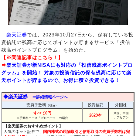
楽天証券
では、2023年10月27日から、保有している投
資信託の残高に応じてポイントが貯まるサービス「投信
残高ポイントプログラム」を始めた。
【※関連記事はこちら！】
⇒
楽天証券が新NISAにも対応の「投信残高ポイントプロ
グラム」を開始！ 対象の投資信託の保有残高に応じて楽
天ポイントが貯まるので、お得に積立投資できる！
◆楽天証券
⇒詳細情報ページへ
売買手数料
投資信託
外国株
（税込）
すべて0円
米国、中国
2629本
、アセアン
※手数料コース「ゼロコース」の場合
【楽天証券のおすすめポイント】
人気のネット証券で、
国内株式の現物取引と信用取引の売買手数料は完