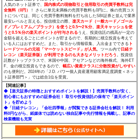
人気のネット証券で、
国内株式の現物取引と信用取引の売買手数料は完
全無料（0円）
！ さらに単元未満株の売買手数料も0円に。株の売買コス
トについては、同じく売買手数料無料を打ち出したSBI証券と並んで業界
最安レベルと言える。投信積立の際、
楽天カード（一般カード／ゴール
ド／プレミアム／ブラック）を使うと0.5〜2％分、楽天キャッシュを使
うと0.5％分の楽天ポイントが付与される
うえ、投資信託の残高が一定の
金額を超えるごとにポイントが貯まるので、長期的に積立投資を考えて
いる人にはおすすめだ。また、取引から情報収集、入出金までできる
ト
レードツールの元祖「マーケットスピード」が人気
。ツール内で
日経テ
レコン（楽天証券版）が利用できるのも大きなメリットだろう
。投資信
託数がトップクラスで、米国や中国、アセアンなどの海外株式、海外ET
F、金の積立投資もできるので、
幅広い資産クラスに分散投資がしやすい
のも便利だ。2024年の「J.D. パワー個人資産運用顧客満足度調査＜ネッ
ト証券部門＞」では総合1位を受賞。
【関連記事】
◆【楽天証券の特徴とおすすめポイントを解説！】売買手数料が安く、
初心者にもおすすめの証券会社！ 取引や投資信託の保有で「楽天ポイン
ト」を貯めよう
◆「日経テレコン」「会社四季報」が閲覧できる証券会社を解説！ 利用
料0円ながら、紙媒体では読めない独自記事や先行情報を掲載し、記事の
検索機能も充実