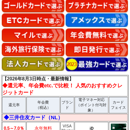
【2026年8月3日時点・最新情報】
◆
還元率、年会費etc.で比較！ 人気のおすすめクレ
ジットカード
電子マネー対応
年会費
ブラン
カード
還元率
（ポイント付与対
（税込）
ド
フェイス
象）
◆三井住友カード（NL）
VISA
0.5～7.0％
永年無料
iD