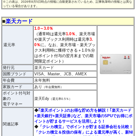
※この表は、2026年8月5日時点の情報に自動更新されているため、記事執筆時の情報とは異な
っている場合があります。
■
楽天カード
1.0～3.0％
（通常時は還元率
1.0％
、楽天市場
や楽天ブックス利用時は還元率
3.
還元率
0％
に。なお、楽天市場・楽天ブッ
クス利用時に獲得できる＋1.0％分
はポイント付与の翌月末までの期
間限定ポイント）
発行元
楽天カード
国際ブランド
VISA、Master、JCB、AMEX
年会費
永年無料
家族カード
あり
（年会費無料）
ポイント付与対
象の
楽天Edy
（還元率0.5％）
電子マネー
◆
｢楽天ポイント｣のお得な貯め方を解説！｢楽天カード
+楽天銀行+楽天証券｣など、楽天市場のSPUでお得にポ
イントが貯まるサービスを活用しよう！
関連記事
◆
「クレカ積立」でポイントが貯まる証券会社を比較！
「クレカ積立＆投信の保有」による還元率が高く、新NI