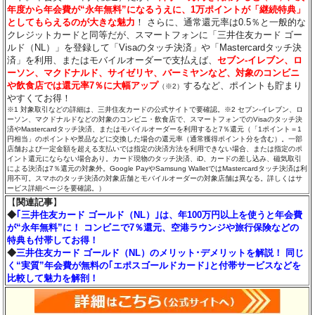
年度から年会費が“永年無料”になるうえに、1万ポイントが「継続特典」
としてもらえるのが大きな魅力
！ さらに、通常還元率は0.5％と一般的な
クレジットカードと同等だが、スマートフォンに「三井住友カード ゴー
ルド（NL）」を登録して「Visaのタッチ決済」や「Mastercardタッチ決
済」を利用、またはモバイルオーダーで支払えば、
セブン‐イレブン、ロ
ーソン、マクドナルド、サイゼリヤ、バーミヤンなど、対象のコンビニ
や飲食店では還元率7％に大幅アップ
するなど、ポイントも貯まり
（※2）
やすくてお得！
※1 対象取引などの詳細は、三井住友カードの公式サイトで要確認。※2 セブン‐イレブン、ロ
ーソン、マクドナルドなどの対象のコンビニ・飲食店で、スマートフォンでのVisaのタッチ決
済やMastercardタッチ決済、またはモバイルオーダーを利用すると7％還元（「1ポイント＝1
円相当」のポイントや景品などに交換した場合の還元率（通常獲得ポイント分を含む）。一部
店舗および一定金額を超える支払いでは指定の決済方法を利用できない場合、または指定のポ
イント還元にならない場合あり。カード現物のタッチ決済、iD、カードの差し込み、磁気取引
による決済は7％還元の対象外。Google PayやSamsung WalletではMastercardタッチ決済は利
用不可。スマホのタッチ決済の対象店舗とモバイルオーダーの対象店舗は異なる。詳しくはサ
ービス詳細ページを要確認。）
【
関連記事
】
◆
｢三井住友カード ゴールド（NL）｣は、年100万円以上を使うと年会費
が“永年無料”に！ コンビニで7％還元、空港ラウンジや旅行保険などの
特典も付帯してお得！
◆
三井住友カード ゴールド（NL）のメリット･デメリットを解説！ 同じ
く“実質”年会費が無料の｢エポスゴールドカード｣と付帯サービスなどを
比較して魅力を解剖！