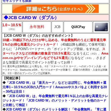
セキュリティも抜群
◆JCB CARD W（ダブル）
1.0～10.5％
永年無料
JCB
QUICPay
（※1）
【JCB CARD W（ダブル）のおすすめポイント】
18歳～39歳以下の人だけが申し込める、年会費無料のうえに通常還元率
1％のお得な高還元クレジットカード
！（40歳以降も継続して保有可能）
さらに「J-POINTパートナー」の「ポイントアップ登録」をすれば、
ス
ターバックスなどの対象の飲食店で10.5％還元
になるうえに
、
Ama
（※2）
zon.co.jpやセブン‐イレブンなどでも2％還元
になるなど
、さまざ
（※3）
まな加盟店で高還元でポイントが貯まってお得！
※1 還元率は交換商品により異なる。※2「スターバックス カード」へのオンライン入金・オ
ートチャージ、Starbucks eGift 、モバイルオーダーが対象で、店舗での利用分・入金分は対象
外。※3 一部のセブン‐イレブンでは対象外。
【関連記事】
◆
「JCB CARD W」は「楽天カード」などとほぼ同じ、年会費無料＋還
元率1～10.5％のJCBの入門カード！Amazonやスタバをよく利用する20
～30代は注目！
◆
「JCB CARD W」は、年会費無料で還元率1％以上のお得な高還元クレ
ジットカード！「JCB CARD W」のメリット・デメリットを他のカード
と比較して検証！
◆
JCB CARD W（ダブル）のメリットを解説！「年会費無料」「常に還