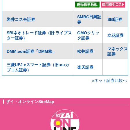
SMBC日興証
岩井コスモ証券
SBI証券
券
SBIネオトレード証券（旧:ライブス
GMOクリッ
立花証券
ター証券）
ク証券
マネックス
DMM.com証券「DMM株」
松井証券
証券
三菱UFJ eスマート証券（旧:auカ
楽天証券
ブコム証券）
»ネット証券比較へ
ザイ・オンラインSiteMap