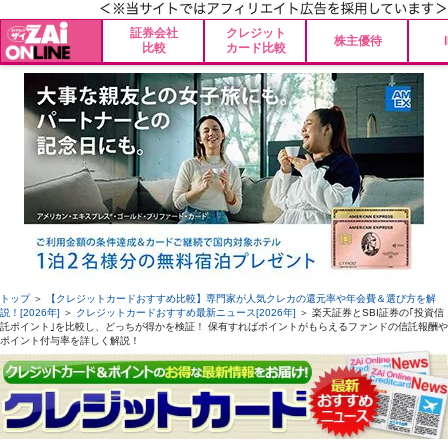
証券会社
クレジット
株主優待
比較
カード比較
トップ
＞
【クレジットカードおすすめ比較】専門家が人気クレカの還元率や年会費＆選び方を解
説！[2026年]
＞
クレジットカードおすすめ最新ニュース[2026年]
＞ 楽天証券とSBI証券の｢投資信
託ポイント｣を比較し、どっちが得かを検証！ 保有すればポイントがもらえるファンドの信託報酬や
ポイント付与率を詳しく解説！