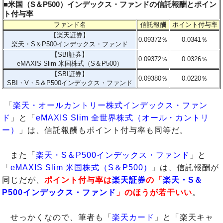
■米国（S＆P500）インデックス・ファンドの信託報酬とポイン
ト付与率
ファンド名
信託報酬
ポイント付与率
【楽天証券】
0.09372％
0.0341％
楽天・S＆P500インデックス・ファンド
【SBI証券】
0.09372％
0.0326％
eMAXIS Slim 米国株式（S＆P500）
【SBI証券】
0.09380％
0.0220％
SBI・V・S＆P500インデックス・ファンド
「
楽天・オールカントリー株式インデックス・ファン
ド
」と「
eMAXIS Slim 全世界株式（オール・カントリ
ー）
」は、信託報酬もポイント付与率も同等だ。
また「
楽天・S＆P500インデックス・ファンド
」と
「
eMAXIS Slim 米国株式（S＆P500）
」は、信託報酬が
同じだが、
ポイント付与率は
楽天証券
の「
楽天・S＆
P500インデックス・ファンド
」のほうが若干いい
。
せっかくなので、筆者も「
楽天カード
」と「楽天キャ