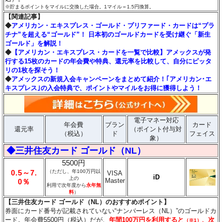
※貯まるポイントをマイルに交換した場合。1マイル＝1.5円換算。
【関連記事】
◆
アメリカン・エキスプレス・ゴールド・プリファード・カードは“プラ
チナ”を超える“ゴールド”！ 日本初のゴールドカードを受け継ぐ「新生
ゴールド」を解説！
◆
【アメリカン・エキスプレス・カードを一覧で比較】アメックスが発
行する15枚のカードの年会費や特典、還元率を比較して、自分にピッタ
リの1枚を探そう！
◆
アメックスの新規入会キャンペーンをまとめて紹介！｢アメリカン･エ
キスプレス｣の入会特典で、ポイントやマイルをお得に獲得しよう！
電子マネー対応
年会費
ブラン
カード
還元率
（ポイント付与対
（税込）
ド
フェイス
象）
◆三井住友カード ゴールド（NL）
5500円
0.5～7.
（ただし、年100万円以
VISA
iD
上の
Master
0％
利用で次年度から
永年無
料
）
【三井住友カード ゴールド（NL）のおすすめポイント】
券面にカード番号が記載されていない“ナンバーレス（NL）”のゴールドカ
ード。年会費5500円（税込）だが、
年間100万円を利用すると
、次
（※1）