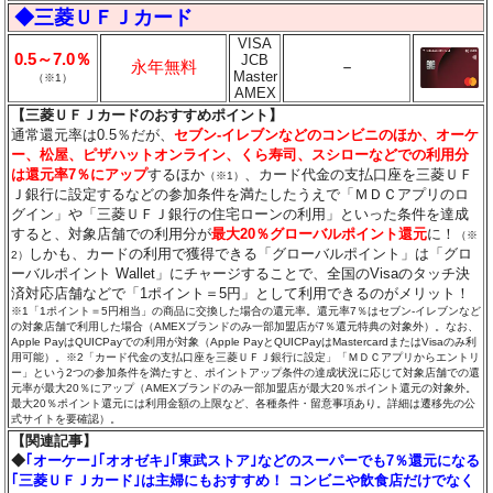
◆三菱ＵＦＪカード
VISA
0.5～7.0％
JCB
永年無料
－
Master
（※1）
AMEX
【三菱ＵＦＪカードのおすすめポイント】
通常還元率は0.5％だが、
セブン‐イレブンなどのコンビニのほか、オーケ
ー、松屋、ピザハットオンライン、くら寿司、スシローなどでの利用分
は還元率7％にアップ
するほか
、カード代金の支払口座を三菱ＵＦ
（※1）
Ｊ銀行に設定するなどの参加条件を満たしたうえで「ＭＤＣアプリのロ
グイン」や「三菱ＵＦＪ銀行の住宅ローンの利用」といった条件を達成
すると、対象店舗での利用分が
最大20％グローバルポイント還元
に！
（※
しかも、カードの利用で獲得できる「グローバルポイント」は「グロ
2）
ーバルポイント Wallet」にチャージすることで、全国のVisaのタッチ決
済対応店舗などで「1ポイント＝5円」として利用できるのがメリット！
※1「1ポイント＝5円相当」の商品に交換した場合の還元率。還元率7％はセブン‐イレブンなど
の対象店舗で利用した場合（AMEXブランドのみ一部加盟店が7％還元特典の対象外）。なお、
Apple PayはQUICPayでの利用が対象（Apple PayとQUICPayはMastercardまたはVisaのみ利
用可能）。※2「カード代金の支払口座を三菱ＵＦＪ銀行に設定」「ＭＤＣアプリからエントリ
ー」という2つの参加条件を満たすと、ポイントアップ条件の達成状況に応じて対象店舗での還
元率が最大20％にアップ（AMEXブランドのみ一部加盟店が最大20％ポイント還元の対象外。
最大20％ポイント還元には利用金額の上限など、各種条件・留意事項あり。詳細は遷移先の公
式サイトを要確認）。
【関連記事】
◆
｢オーケー｣｢オオゼキ｣｢東武ストア｣などのスーパーでも7％還元になる
｢三菱ＵＦＪカード｣は主婦にもおすすめ！ コンビニや飲食店だけでなく