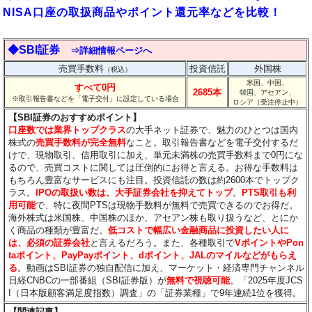
NISA口座の取扱商品やポイント還元率などを比較！
◆SBI証券
⇒詳細情報ページへ
売買手数料
投資信託
外国株
（税込）
米国、中国、
すべて0円
2685本
韓国、アセアン、
※取引報告書などを「電子交付」に設定している場合
ロシア（受注停止中）
【SBI証券のおすすめポイント】
口座数では業界トップクラス
の大手ネット証券で、魅力のひとつは国内
株式の
売買手数料が完全無料
なこと。取引報告書などを電子交付するだ
けで、現物取引、信用取引に加え、単元未満株の売買手数料まで0円にな
るので、売買コストに関しては圧倒的にお得と言える。お得な手数料は
もちろん豊富なサービスにも注目。投資信託の数は約2600本でトップク
ラス。
IPOの取扱い数は、大手証券会社を抑えてトップ
。
PTS取引も利
用可能
で、特に夜間PTSは現物手数料が無料で売買できるのでお得だ。
海外株式は米国株、中国株のほか、アセアン株も取り扱うなど、とにか
く商品の種類が豊富だ。
低コストで幅広い金融商品に投資したい人に
は、必須の証券会社
と言えるだろう。また、各種取引で
VポイントやPon
taポイント、PayPayポイント、dポイント、JALのマイルなどがもらえ
る
。動画はSBI証券の独自配信に加え、マーケット・経済専門チャンネル
日経CNBCの一部番組（SBI証券版）が
無料で視聴可能
。「2025年度JCS
I（日本版顧客満足度指数）調査」の「証券業種」で9年連続1位を獲得。
【関連記事】