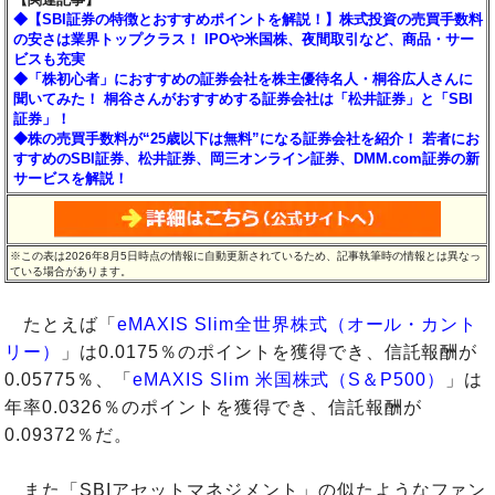
◆【SBI証券の特徴とおすすめポイントを解説！】株式投資の売買手数料
の安さは業界トップクラス！ IPOや米国株、夜間取引など、商品・サー
ビスも充実
◆「株初心者」におすすめの証券会社を株主優待名人・桐谷広人さんに
聞いてみた！ 桐谷さんがおすすめする証券会社は「松井証券」と「SBI
証券」！
◆株の売買手数料が“25歳以下は無料”になる証券会社を紹介！ 若者にお
すすめのSBI証券、松井証券、岡三オンライン証券、DMM.com証券の新
サービスを解説！
※この表は2026年8月5日時点の情報に自動更新されているため、記事執筆時の情報とは異なっ
ている場合があります。
たとえば「
eMAXIS Slim全世界株式（オール・カント
リー）
」は0.0175％のポイントを獲得でき、信託報酬が
0.05775％、「
eMAXIS Slim 米国株式（S＆P500）
」は
年率0.0326％のポイントを獲得でき、信託報酬が
0.09372％だ。
また「SBIアセットマネジメント」の似たようなファン