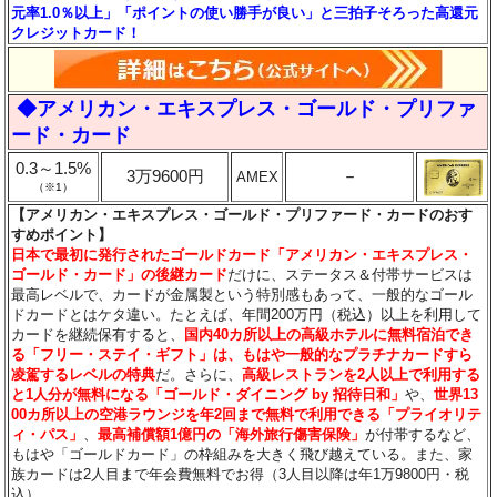
元率1.0％以上」「ポイントの使い勝手が良い」と三拍子そろった高還元
クレジットカード！
◆アメリカン・エキスプレス・ゴールド・プリファ
ード・カード
0.3～1.5%
3万9600円
－
AMEX
（※1）
【アメリカン・エキスプレス・ゴールド・プリファード・カードのおす
すめポイント】
日本で最初に発行されたゴールドカード「アメリカン・エキスプレス・
ゴールド・カード」の後継カード
だけに、ステータス＆付帯サービスは
最高レベルで、カードが金属製という特別感もあって、一般的なゴール
ドカードとはケタ違い。たとえば、年間200万円（税込）以上を利用して
カードを継続保有すると、
国内40カ所以上の高級ホテルに無料宿泊でき
る「フリー・ステイ・ギフト」は、もはや一般的なプラチナカードすら
凌駕するレベルの特典
だ。さらに、
高級レストランを2人以上で利用する
と1人分が無料になる「ゴールド・ダイニング by 招待日和」
や、
世界13
00カ所以上の空港ラウンジを年2回まで無料で利用できる「プライオリテ
ィ・パス」
、
最高補償額1億円の「海外旅行傷害保険」
が付帯するなど、
もはや「ゴールドカード」の枠組みを大きく飛び越えている。また、家
族カードは2人目まで年会費無料でお得（3人目以降は年1万9800円・税
込）。