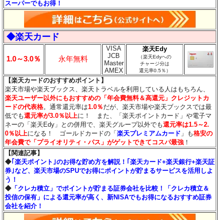
スーパーでもお得！
◆楽天カード
VISA
楽天Edy
JCB
（楽天Edyへの
1.0～3.0％
永年無料
Master
チャージ分は
AMEX
還元率0.5％）
【楽天カードのおすすめポイント】
楽天市場や楽天ブックス、楽天トラベルを利用している人はもちろん、
楽天ユーザー以外にもおすすめの「年会費無料＆高還元」クレジットカ
ードの代表格
。通常還元率は
1.0％
だが、楽天市場や楽天ブックスでは最
低でも
還元率が3.0％
以上
に！ また、「楽天ポイントカード」や電子マ
ネーの「楽天Edy」との併用で、楽天グループ以外でも
還元率は1.5～2.
0％以上
になる！ ゴールドカードの「
楽天プレミアムカード
」も
格安の
年会費で「プライオリティ・パス」がゲットできてコスパ最強
！
【関連記事】
◆
｢楽天ポイント｣のお得な貯め方を解説！｢楽天カード+楽天銀行+楽天証
券｣など、楽天市場のSPUでお得にポイントが貯まるサービスを活用しよ
う！
◆
「クレカ積立」でポイントが貯まる証券会社を比較！「クレカ積立＆
投信の保有」による還元率が高く、新NISAでもお得になるおすすめ証券
会社を紹介！