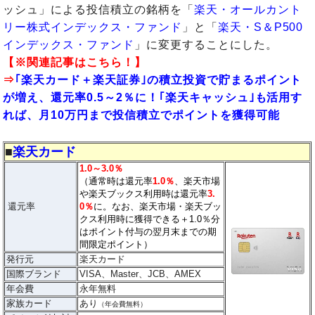
ッシュ」による投信積立の銘柄を「
楽天・オールカント
リー株式インデックス・ファンド
」と「
楽天・S＆P500
インデックス・ファンド
」に変更することにした。
【※関連記事はこちら！】
⇒
｢楽天カード＋楽天証券｣の積立投資で貯まるポイント
が増え、還元率0.5～2％に！｢楽天キャッシュ｣も活用す
れば、月10万円まで投信積立でポイントを獲得可能
■
楽天カード
1.0～3.0％
（通常時は還元率
1.0％
、楽天市場
や楽天ブックス利用時は還元率
3.
還元率
0％
に。なお、楽天市場・楽天ブッ
クス利用時に獲得できる＋1.0％分
はポイント付与の翌月末までの期
間限定ポイント）
発行元
楽天カード
国際ブランド
VISA、Master、JCB、AMEX
年会費
永年無料
家族カード
あり
（年会費無料）