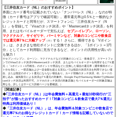
Master
【三井住友カード（NL）のおすすめポイント】
券面にカード番号が記載されていない「ナンバーレス（NL）」なのが特
徴（カード番号はアプリで確認可能）。通常還元率は0.5％と一般的なク
レジットカードと同等だが、スマートフォンに「三井住友カード（N
L）」を登録して「Visaのタッチ決済」や「Mastercardタッチ決済」を利
用、またはモバイルオーダーで支払えば、
セブン‐イレブン、ローソン、
マクドナルド、サイゼリヤ、バーミヤンなど、対象のコンビニや飲食店
では還元率7％に大幅アップ
する！ さらに、獲得できる「Vポイン
（※）
ト」は、さまざまな他社ポイントに交換できるほか、「1ポイント＝1円
分」としてカード利用額に充当できるなど、ポイントの汎用性が高いの
も魅力！
※セブン‐イレブン、ローソン、マクドナルドなどの対象のコンビニ・飲食店で、スマートフォ
ンでのVisaのタッチ決済やMastercardタッチ決済、またはモバイルオーダーを利用すると7％還
元（「1ポイント＝1円相当」のポイントや景品などに交換した場合の還元率（通常獲得ポイン
ト分を含む）。一部店舗および一定金額を超える支払いでは指定の決済方法を利用できない場
合、または指定のポイント還元にならない場合あり。カード現物のタッチ決済、iD、カードの
差し込み、磁気取引による決済は7％還元の対象外。Google PayやSamsung WalletではMaster
cardタッチ決済は利用不可。スマホのタッチ決済の対象店舗とモバイルオーダーの対象店舗は
異なる。詳しくはサービス詳細ページを要確認。）
【
関連記事
】
◆
｢三井住友カード（NL）｣は年会費無料＋高還元＋最短10秒発行の“三
拍子”が揃ったおすすめカード！｢対象コンビニ＆飲食店で最大7％還元｣
特典は利用価値あり！
◆
「三井住友カード（NL）」は、年会費無料＆対象コンビニや飲食店で
還元率7％のお得なクレジットカード！カード情報を記載していないので