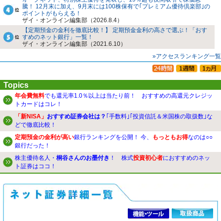
騰！ 12月末に加え、9月末には100株保有で｢プレミアム優待倶楽部｣の
ポイントがもらえる！
ザイ・オンライン編集部（2026.8.4）
【定期預金の金利を徹底比較！】 定期預金金利の高さで選ぶ！「おす
すめのネット銀行」一覧！
ザイ・オンライン編集部（2021.6.10）
»アクセスランキング一覧
Topics
年会費無料
でも還元率1.0％以上は当たり前！ おすすめの高還元クレジッ
トカードはコレ！
「新NISA」
おすすめ証券会社は？
｢手数料｣｢投資信託＆米国株の取扱数｣な
どで徹底比較！
定期預金の金利が高い
銀行ランキングを公開！ 今、
もっともお得
なのは○○
銀行だった！
株主優待名人・
桐谷さんのお墨付き
！ 株式
投資初心者
におすすめのネッ
ト証券はココ！