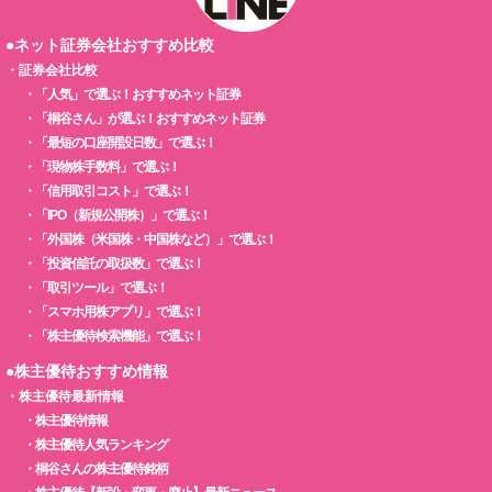
●ネット証券会社おすすめ比較
・
証券会社比較
・
「人気」で選ぶ！おすすめネット証券
・
「桐谷さん」が選ぶ！おすすめネット証券
・
「最短の口座開設日数」で選ぶ！
・
「現物株手数料」で選ぶ！
・
「信用取引コスト」で選ぶ！
・
「IPO（新規公開株）」で選ぶ！
・
「外国株（米国株・中国株など）」で選ぶ！
・
「投資信託の取扱数」で選ぶ！
・
「取引ツール」で選ぶ！
・
「スマホ用株アプリ」で選ぶ！
・
「株主優待検索機能」で選ぶ！
●株主優待おすすめ情報
・
株主優待最新情報
・
株主優待情報
・
株主優待人気ランキング
・
桐谷さんの株主優待銘柄