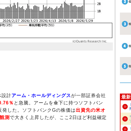
）
体設計
アーム・ホールディングス
が一部証券会社
最新
0.76％
と急騰。アームを傘下に持つソフトバン
反発した。ソフトバンクGの株価は
出資先の米オ
）観測
で大きく上昇したが、ここ2日ほど利益確定