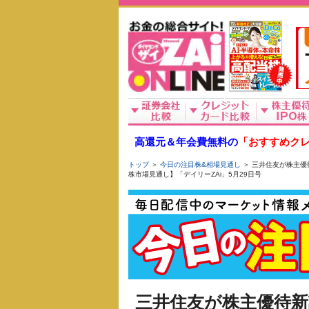
高還元＆年会費無料の
「おすすめクレ
トップ
＞
今日の注目株&相場見通し
＞ 三井住友が株主優
株市場見通し】「デイリーZAi」5月29日号
三井住友が株主優待新