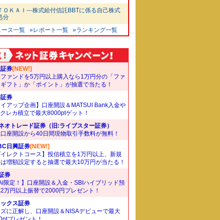
ＴＯＫＡＩ---株式給付信託BBTに係る自己株式
処分
ュース一覧
»レポート一覧
»ランキング一覧
天証券
[NEW!]
象ファンドを5万円以上購入なら1万円分の「ファ
ドギフト」か「ポイント」が抽選で当たる！
井証券
イアップ企画】口座開設＆MATSUI Bank入金や
Bクレカ積立で最大8000ptゲット！
Iネオトレード証券（旧:ライブスター証券）
規口座開設から40日間現物取引手数料が無料！
BC日興証券
[NEW!]
ダイレクトコース】投信積立を1万円以上、新規
たは増額設定すると抽選で最大10万円が当たる！
I証券
Ai限定！】口座開設＆入金・SBIハイブリッド預
2万円以上振替で2000円プレゼント！
ネックス証券
ズに正解し、口座開設＆NISAデビューで最大
00ptプレゼント！