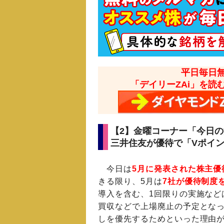
平日毎日
「デイリーZAi」を読
【2】金曜コーナー「今日
三井住友が優待で「Vポイン
今日は
5月に発表された株主優
きる限り、5月は
7社が優待制度
導入を含む、1回限りの実施など
買収などで上場廃止の予定とな
しを優先するためといった理由