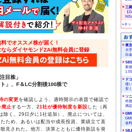
三菱
【Z
NI
»ネ
無料でオススメ株が届く！
東
むならダイヤモンドZAi無料会員に登録
大手
出
SB
新
1.
の注目株」
ドコ
ト」、F＆LC分割後100株で
使い
安く
ソ
待の変更
を確認しよう。適時開示の表題で確認で
外
満
を廃止
する一方、
21社が優待制度を新設
した（再
GM
は除く。29日夕に1社追加）。廃止については、
G
ったため、あるいは配当や成長投資、業績立て直
金
が散見された。他方、決算とともに優待新設を発
SB