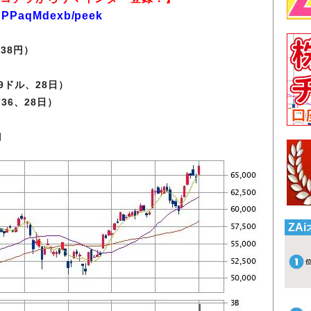
KAPPaqMdexb/peek
.38円）
）
69ドル、28日）
736、28日）
月
ZA