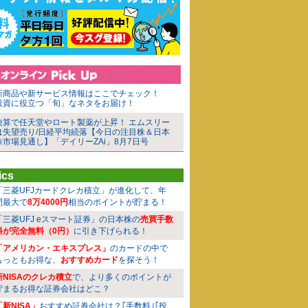
新商品や新サービス情報はここでチェック！
投資に役立つ「旬」なネタをお届け！
決算で任天堂やロート製薬が上昇！ エムスリー
は失望売り/日経平均続落【今日の注目株＆日本
株市場見通し】「デイリーZAi」8月7日号
ics
「三菱UFJカードクレカ積立」が進化して、年
間最大で
8万4000円
相当のポイントが貯まる！
「三菱UFJ eスマート証券」の日本株の
売買手数
料が完全無料（0円）
に引き下げられる！
「アメリカン・エキスプレス」
のカードの中で
もっともお得な、
おすすめカード
を探そう！
新NISAのクレカ積立
で、より多くのポイントが
貯まるお得な証券会社はどこ？
「新NISA」
おすすめ証券会社は？｢手数料｣｢投