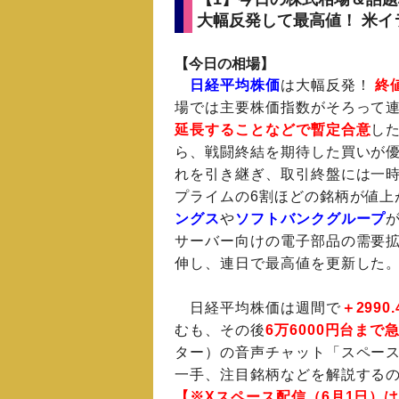
大幅反発して最高値！ 米イ
【今日の相場】
日経平均株価
は大幅反発！
終
場では主要株価指数がそろって
延長することなどで暫定合意
し
ら、戦闘終結を期待した買いが
れを引き継ぎ、取引終盤には一時6万
プライムの6割ほどの銘柄が値上
ングス
や
ソフトバンクグループ
サーバー向けの電子部品の需要
伸し、連日で最高値を更新した
日経平均株価は週間で
＋2990
むも、その後
6万6000円台まで
ター）の音声チャット「スペー
一手、注目銘柄などを解説する
【※Xスペース配信（6月1日）