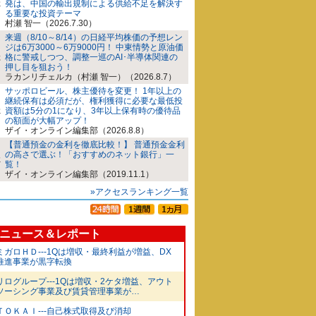
発は、中国の輸出規制による供給不足を解決す
る重要な投資テーマ
村瀬 智一（2026.7.30）
来週（8/10～8/14）の日経平均株価の予想レン
ジは6万3000～6万9000円！ 中東情勢と原油価
格に警戒しつつ、調整一巡のAI･半導体関連の
押し目を狙おう！
ラカンリチェルカ（村瀬 智一）（2026.8.7）
サッポロビール、株主優待を変更！ 1年以上の
継続保有は必須だが、権利獲得に必要な最低投
資額は5分の1になり、3年以上保有時の優待品
の額面が大幅アップ！
ザイ・オンライン編集部（2026.8.8）
【普通預金の金利を徹底比較！】 普通預金金利
の高さで選ぶ！「おすすめのネット銀行」一
覧！
ザイ・オンライン編集部（2019.11.1）
»アクセスランキング一覧
ニュース＆レポート
ミガロＨＤ---1Qは増収・最終利益が増益、DX
推進事業が黒字転換
リログループ---1Qは増収・2ケタ増益、アウト
ソーシング事業及び賃貸管理事業が…
ＴＯＫＡＩ---自己株式取得及び消却