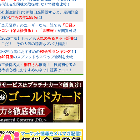
資信託＆米国株の取扱数｣などで徹底比較！
｢SBI新生銀行｣で新規口座開設すると、定期預金
金利が
1年もの年1.55％
に!
「楽天証券」のユーザーなら、誰でも
「日経テ
レコン（楽天証券版）」「四季報」
が閲覧可能
【2026年版】もっとも
人気のあるネット証券
は
ここだ！ その人気の秘密もズバリ解説！
【FX初心者におすすめの
FX会社ランキング
！】
全40口座
のスプレッドやスワップ金利を比較！
株主優待名人・
桐谷さん
推薦！ 投資初心者＆
優待初心者におすすめのネット証券はココ！