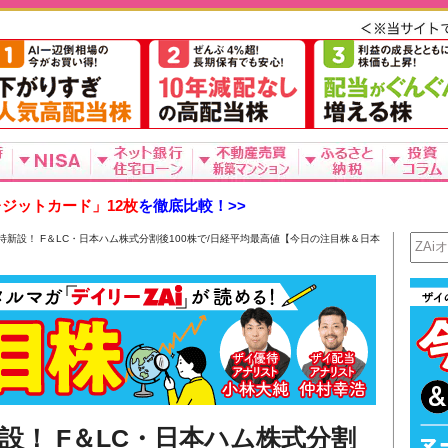
ジットカード」12枚
を徹底比較！>>
待新設！ F＆LC・日本ハム株式分割後100株で/日経平均最高値【今日の注目株＆日本
設！ F＆LC・日本ハム株式分割