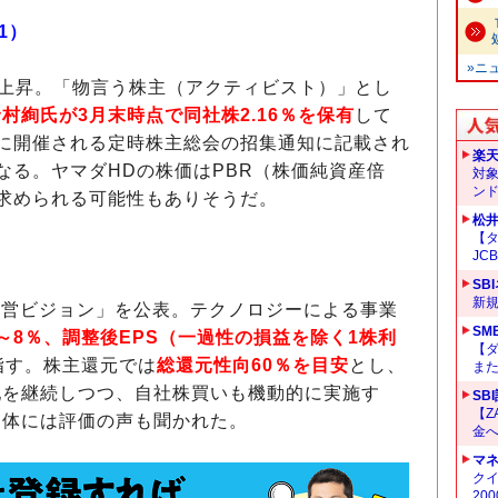
1）
»ニ
まで上昇。「物言う株主（アクティビスト）」とし
野村絢氏が3月末時点で同社株2.16％を保有
して
に開催される定時株主総会の招集通知に記載され
楽
なる。ヤマダHDの株価はPBR（株価純資産倍
対
ン
求められる可能性もありそうだ。
松
【タ
JC
SB
新
経営ビジョン」を公表。テクノロジーによる事業
SM
～8％、調整後EPS（一過性の損益を除く1株利
【
指す。株主還元では
総還元性向60％を目安
とし、
ま
配を継続しつつ、自社株買いも機動的に実施す
SB
【Z
自体には評価の声も聞かれた。
金へ
マ
クイ
20