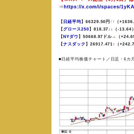
⇒
https://x.com/i/spaces/1y
【
日経平均
】66329.50円
↑↑
（+1636
【
グロース250
】818.37
↓↓
（-13.64
【
NYダウ
】50668.97ドル
→
（+24.
【
ナスダック
】26917.471
↑
（+242.
■日経平均株価チャート／日足・6カ