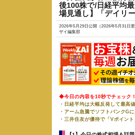
後100株で/日経平
場見通し】「デイリーZ
2026年5月29日公開（2026年5月31日
ザイ編集部
◆今日の内容を10秒でチェック
・日経平均は大幅反発して最高値
・アーム急騰でソフトバンクGに
・
三井住友が優待で「Vポイント」
【1】今日の株式相場＆話題