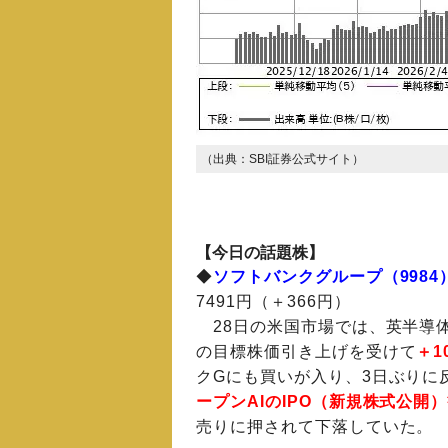
（出典：SBI証券公式サイト）
【今日の話題株】
◆
ソフトバンクグループ（9984
7491円（＋366円）
28日の米国市場では、英半導
の目標株価引き上げを受けて
＋1
クGにも買いが入り、3日ぶりに
ープンAIのIPO（新規株式公開
売りに押されて下落していた。