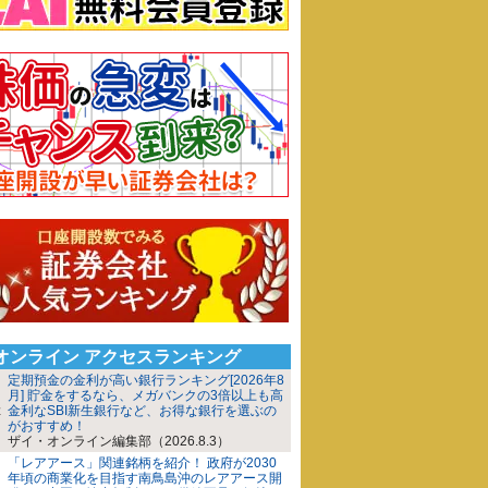
iオンライン アクセスランキング
定期預金の金利が高い銀行ランキング[2026年8
月] 貯金をするなら、メガバンクの3倍以上も高
金利なSBI新生銀行など、お得な銀行を選ぶの
がおすすめ！
ザイ・オンライン編集部（2026.8.3）
「レアアース」関連銘柄を紹介！ 政府が2030
年頃の商業化を目指す南鳥島沖のレアアース開