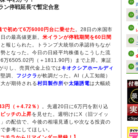
ラン停戦延長で暫定合意
値で初めて6万6000円台に乗せた
。28日の米国市
連日の最高値更新。
米イランが停戦期間を60日間
たと報じられた。トランプ大統領の承認待ちなが
優勢となった。今日の日経平均株価もこうした流
6505.02円（＋1811.90円）まで上昇。東証
がりし、売買代金上位では
キオクシアホールディ
が堅調、
フジクラ
が軟調だった。AI（人工知能）
拡大が期待される
村田製作所
や
太陽誘電
は大幅続
。
.43円（＋4.72％）
。先週20日に6万円を割り込
急ピッチの上昇
を見せた。週明けにX（旧ツイッ
ス」の配信で、今後の相場見通しや次なる投資の
ので参考にしてほしい。
はコチラからリマインダー登録！】