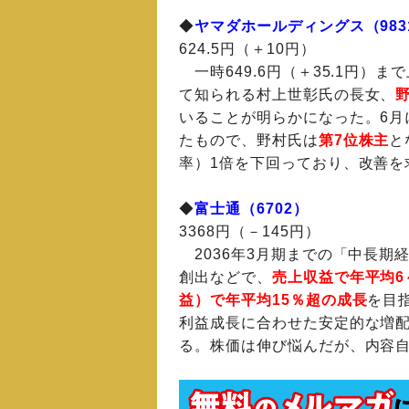
◆
ヤマダホールディングス（983
624.5円（＋10円）
一時649.6円（＋35.1円）
て知られる村上世彰氏の長女、
いることが明らかになった。6月
たもので、野村氏は
第7位株主
と
率）1倍を下回っており、改善を
◆
富士通（6702）
3368円（－145円）
2036年3月期までの「中長期
創出などで、
売上収益で年平均6
益）で年平均15％超の成長
を目
利益成長に合わせた安定的な増
る。株価は伸び悩んだが、内容