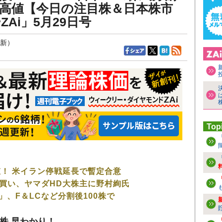
均最高値【今日の注目株＆日本株市
Ai」5月29日号
更新）
Top
！
！ 米イラン停戦延長で暫定合意
買い、ヤマダHD大株主に野村絢氏
、F＆LCなど分割後100株で
株 早わかり！