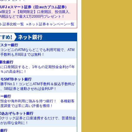
UFJ eスマート証券（旧:auカブコム証券）
ai限定】＋【期間限定】口座開設、投信購入、
SA開設などで最大1万2000円プレゼント！
ット証券比較一覧
»ネット証券キャンペーン一覧
京スター銀行
コンビニのATMならどこでも利用可能で、ATM
金手数料も月8回までは無料！
I新生銀行
規に口座開設すると、1年もの定期預金金利が｢年
55％｣の高金利に！
モSMTBネット銀行
勝手No.1！コンビニATM手数料＆振込手数料が
、SBI証券と連動させれば金利UP！
ニー銀行
貨預金や海外利用に強みを持つ銀行！ 各種顧客
足度調査では常に高い評価を獲得！
Oあおぞらネット銀行
MOクリック証券と口座連携するだけで、普通預金
利がお得な金利に！
J銀行