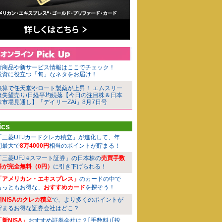
新商品や新サービス情報はここでチェック！
投資に役立つ「旬」なネタをお届け！
決算で任天堂やロート製薬が上昇！ エムスリー
は失望売り/日経平均続落【今日の注目株＆日本
株市場見通し】「デイリーZAi」8月7日号
ics
「三菱UFJカードクレカ積立」が進化して、年
間最大で
8万4000円
相当のポイントが貯まる！
「三菱UFJ eスマート証券」の日本株の
売買手数
料が完全無料（0円）
に引き下げられる！
「アメリカン・エキスプレス」
のカードの中で
もっともお得な、
おすすめカード
を探そう！
新NISAのクレカ積立
で、より多くのポイントが
貯まるお得な証券会社はどこ？
「新NISA」
おすすめ証券会社は？｢手数料｣｢投