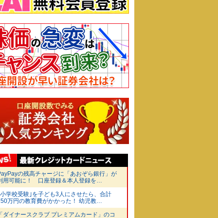
PayPayの残高チャージに「あおぞら銀行」が
利用可能に！ 口座登録＆本人登録を…
｢小学校受験｣を子ども3人にさせたら、合計
750万円の教育費がかかった！ 幼児教…
「ダイナースクラブ プレミアムカード」のコ