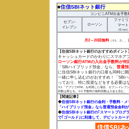
■
住信SBIネット銀行
コンビニATM出金手数
ファミリ
セブン-
ローソン
マート
イレブン
（E-net
月2～20回無料
、
（※1、2）
【住信SBIネット銀行のおすすめポイント
キャッシュカードのかわりにスマホアプ
ローソン銀行ATMの入出金手数料が何
「SBIハイブリッド預金」なら、
普通預
に住信SBIネット銀行の口座も同時に
一緒に申し込むのがおすすめ！「SBI
っており、特に投資などをする必要は
※1「アプリでATM」を利用した場合、セブン‐イレ
回数は異なる。※3 手数料の無料回数は入金も含む。
【関連記事】
◆
住信SBIネット銀行の金利・手数料・メ
「ハイブリッド預金」なら普通預金金利が
◆
住信SBIネット銀行の｢スマートプログ
で｢ゴールド｣に到達して、デビットカード