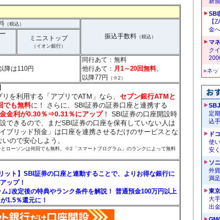
新
SB
【Z
料
（税込）
金へ
ー
振込手数料
（税込）
ミニストップ
マ
（イオン銀行）
クイ
）
20
同行あて：無料
以降は110円
他行あて：
月1～20回無料
、
»ネ
以降77円
（※2）
】
リを利用する「アプリでATM」なら、
セブン銀行ATMと
回でも無料
に！ さらに、SBI証券の証券口座と連携する
SB
金金利が0.30％⇒0.31％にアップ
！ SBI証券の口座開設時
定
込
開設できるので、まだSBI証券の口座を保有していない人は
ハイブリッド預金」は口座を連携させるだけのサービスとな
ドコ
ないので安心しよう。
使い
ブンとローソンは何回でも無料。※2「スマートプログラム」のランクによって無料
安く
ソ
外
リット】SBI証券の口座と連動することで、よりお得な銀行に
満
アップ！
ラム｣改定後の特典やランク条件を解説！ 普通預金100万円以上
東
大手
が1.5％還元に！
出
GM