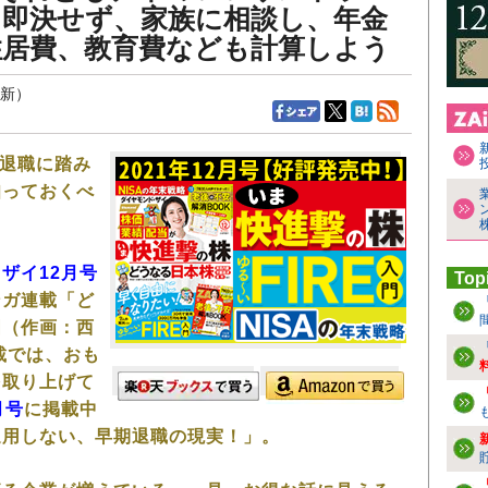
て即決せず、家族に相談し、年金
住居費、教育費なども計算しよう
更新）
期退職に踏み
知っておくべ
ザイ12月号
Top
ンガ連載「ど
国（作画：西
載では、おも
を取り上げて
月号
に掲載中
通用しない、早期退職の現実！」。