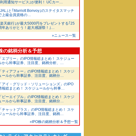
｢利用通知サービス｣が便利！ UCカー…
｢JAL｣と｢Marriott Bonvoy｣のステイタスマッチ
で上級会員資格の…
｢楽天銀行｣が最大5000円をプレゼントする｢25
周年ありがとう！超大感謝祭！｣…
»ニュース一覧
O株の銘柄分析＆予想
「エブリー」のIPO情報総まとめ！ スケジュー
ルから幹事証券、注目度、銘柄分析、…
「ティアフォー」のIPO情報総まとめ！ スケジ
ュールから幹事証券、注目度、銘柄分…
「アイ・グリッド・ソリューションズ」のIPO
情報総まとめ！ スケジュールから幹事…
「ビーエイブル」のIPO情報総まとめ！ スケジ
ュールから幹事証券、注目度、銘柄分…
「チャットプラス」のIPO情報総まとめ！ スケ
ジュールから幹事証券、注目度、銘柄…
»IPO株の銘柄分析＆予想一覧