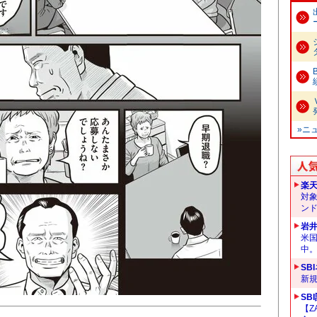
»ニ
楽
対
ン
岩
米
中
SB
新
SB
【Z