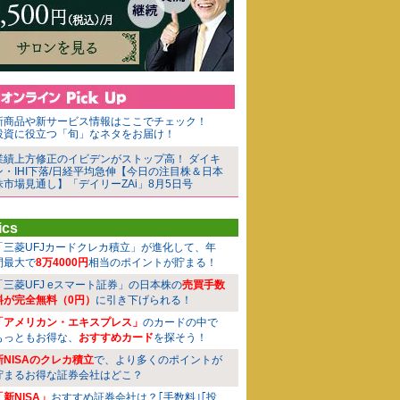
新商品や新サービス情報はここでチェック！
投資に役立つ「旬」なネタをお届け！
業績上方修正のイビデンがストップ高！ ダイキ
ン・IHI下落/日経平均急伸【今日の注目株＆日本
株市場見通し】「デイリーZAi」8月5日号
ics
「三菱UFJカードクレカ積立」が進化して、年
間最大で
8万4000円
相当のポイントが貯まる！
「三菱UFJ eスマート証券」の日本株の
売買手数
料が完全無料（0円）
に引き下げられる！
「アメリカン・エキスプレス」
のカードの中で
もっともお得な、
おすすめカード
を探そう！
新NISAのクレカ積立
で、より多くのポイントが
貯まるお得な証券会社はどこ？
「新NISA」
おすすめ証券会社は？｢手数料｣｢投