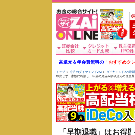
高還元＆年会費無料の
「おすすめクレ
トップ
＞
今月のダイヤモンドZAi
＞
ダイヤモンドZAi最
即決せず、家族に相談し、年金の見込み額や足元の住居費
「早期退職」はお得⁉