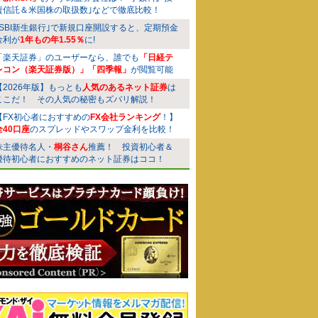
資信託＆米国株の取扱数｣などで徹底比較！
｢SBI新生銀行｣で新規口座開設すると、定期預金
金利が
1年もの年1.55％
に!
「楽天証券」のユーザーなら、誰でも
「日経テ
レコン（楽天証券版）」「四季報」
が閲覧可能
【2026年版】もっとも
人気のあるネット証券
は
ここだ！ その人気の秘密もズバリ解説！
【FX初心者におすすめの
FX会社ランキング
！】
全40口座
のスプレッドやスワップ金利を比較！
株主優待名人・
桐谷さん
推薦！ 投資初心者＆
優待初心者におすすめのネット証券はココ！