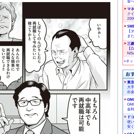
金へ
マ
クイ
20
SM
【
ま
三菱
【Z
NI
»ネ
東
大手
出
GM
G
金
ドコ
使い
安く