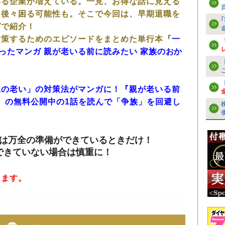
募る企業が増えている。一見、お得な話に見える
、後々困る可能性も。そこで今回は、早期退職を
ガで紹介！
対策するためのエピソードをまとめた単行本『
一
作ったマンガ 親が老いる前に読みたい 家族のおか
親の老い」の対策法がマンガに！『親が老いる前
話』の無料公開中の1話を読んで「争族」を回避し
のは万全の準備ができているときだけ！
できていない場合は慎重に！
きます。