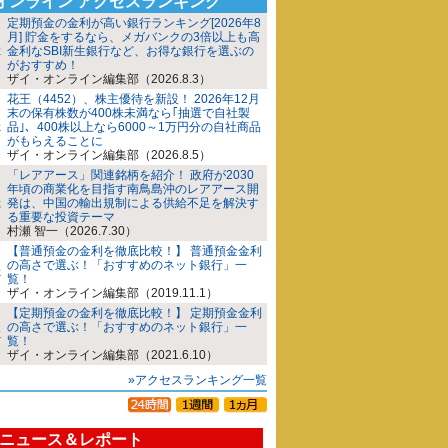
iオンライン アクセスランキング
定期預金の金利が高い銀行ランキング[2026年8
月] 貯金をするなら、メガバンクの3倍以上も高
金利なSBI新生銀行など、お得な銀行を選ぶの
がおすすめ！
ザイ・オンライン編集部（2026.8.3）
花王（4452）、株主優待を新設！ 2026年12月
末の保有株数が400株未満なら｢抽選で自社製
品｣、400株以上なら6000～1万円分の自社商品
がもらえることに
ザイ・オンライン編集部（2026.8.5）
「レアアース」関連銘柄を紹介！ 政府が2030
年頃の商業化を目指す南鳥島沖のレアアース開
発は、中国の輸出規制による供給不足を解決す
る重要な投資テーマ
村瀬 智一（2026.7.30）
【普通預金の金利を徹底比較！】 普通預金金利
の高さで選ぶ！「おすすめのネット銀行」一
覧！
ザイ・オンライン編集部（2019.11.1）
【定期預金の金利を徹底比較！】 定期預金金利
の高さで選ぶ！「おすすめのネット銀行」一
覧！
ザイ・オンライン編集部（2021.6.10）
»アクセスランキング一覧
ニュース＆レポート