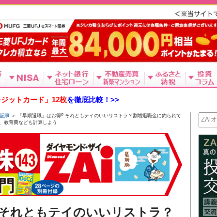
ジットカード」12枚
を徹底比較！>>
新記事
＞ 「早期退職」はお得⁉ それともテイのいいリストラ？割増退職金に釣られて
、教育費なども計算しよう
 それともテイのいいリストラ？