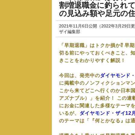
割増退職金に釣られ
の見込み額や足元の
2021年11月6日公開（2022年3月29日
ザイ編集部
「早期退職」はトクか損か⁉ 早
切る前にやっておくべきこと、
きことをわかりやすく解説！
今回は、発売中の
ダイヤモンド・
に掲載中のノンフィクションマ
こから来てどこへ行くのか日本
アズナブル）」を紹介！ この連
にお金に関連した多様なテーマ
いるが、
ダイヤモンド・ザイ12
のテーマは「『何とかなる』は