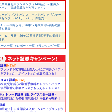
出来高変化率ランキング（14時台）～東海カ
ーボン、東計電算などがランクイン
ジーデップアドバンス---ソフトバンク「AIデー
タセンターGPUサーバー」の販売…
BASE---大幅反落、26年12月期第2四半期の業
績を発表
ＶＩＳ---反発、26年12月期第2四半期の業績を
発表
ュース一覧
»レポート一覧
»ランキング一覧
天証券
[NEW!]
象ファンドを5万円以上購入なら1万円分の「ファ
ドギフト」か「ポイント」が抽選で当たる！
井コスモ証券
[NEW!]
国株や投資信託の取引手数料キャッシュバック
。信用取引で豪華グルメがもらえるチャンス！
Iネオトレード証券（旧:ライブスター証券）
規口座開設から40日間現物取引手数料が無料！
I証券
Ai限定！】口座開設＆入金・SBIハイブリッド預