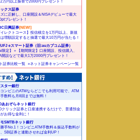
2万円以上振替で2000円プレゼント！
ネックス証券
ズに正解し、口座開設＆NISAデビューで最大
00ptプレゼント！
BC日興証券
[NEW!]
ダイレクトコース】投信積立を1万円以上、新規
たは増額設定すると抽選で最大10万円が当たる！
UFJ eスマート証券（旧:auカブコム証券）
ai限定】＋【期間限定】口座開設、投信購入、
SA開設などで最大1万2000円プレゼント！
ット証券比較一覧
»ネット証券キャンペーン一覧
京スター銀行
コンビニのATMならどこでも利用可能で、ATM
金手数料も月8回までは無料！
Oあおぞらネット銀行
MOクリック証券と口座連携するだけで、普通預金
利がお得な金利に！
モSMTBネット銀行
勝手No.1！コンビニATM手数料＆振込手数料が
、SBI証券と連動させれば金利UP！