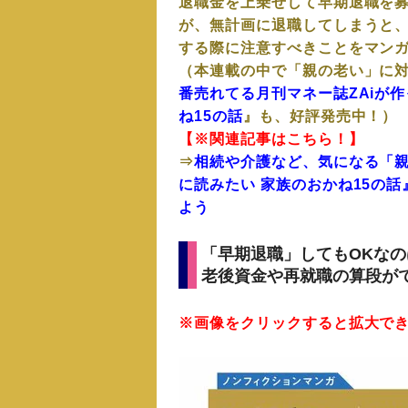
退職金を上乗せして早期退職を
が、無計画に退職してしまうと
する際に注意すべきことをマン
（本連載の中で「親の老い」に
番売れてる月刊マネー誌ZAiが
ね15の話
』も、好評発売中！）
【※関連記事はこちら！】
⇒
相続や介護など、気になる「
に読みたい 家族のおかね15の
よう
「早期退職」してもOKな
老後資金や再就職の算段が
※画像をクリックすると拡大で