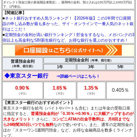
ダイレクト預金口座の新規開設者限定）」適用時の金利。預け入れは100万円以上1000万円以
下、1円単位。
【関連記事】
■
ネット銀行おすすめ人気ランキング！【2026年版】この1年間で口座開
設の申し込み数が最も多かった、ザイ・オンラインで一番人気のネット銀
行はここだ！
■
定期預金の金利が高い銀行ランキング！貯金をするなら、メガバンクの3
倍以上も高金利なSBI新生銀行など、お得な銀行を選ぶのがおすすめ！
定期預金金利
（年率、税引前）
普通預金金利
（年率、税引前）
1年
3年
5年
◆東京スター銀行
⇒詳細ページはこちら！
0.90％
1.65％
1.35％
0.405％
（※1）
（※2）
（※3）
【東京スター銀行のおすすめポイント】
東京スター銀行を給与（バイトやパートも含む）または年金の受取口座
に指定すると、
普通預金金利が「0.30％⇒0.90％」に大幅アップするのが
大きなメリット
！ さらに、
コンビニATMの出金手数料は、月8回までな
ら24時間365日いつでも無料
なので使いやすい。また、通常の定期預金の
ほか「スターワン1週間円預金」など、お得な金融商品を数多くラインナ
ップ。