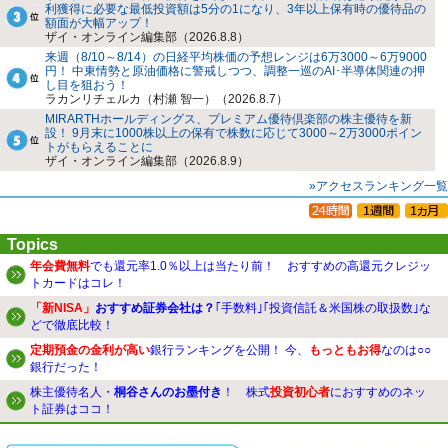
利獲得に必要な最低投資額は5分の1になり、3年以上保有時の優待品の
額面が大幅アップ！
ザイ・オンライン編集部（2026.8.8）
来週（8/10～8/14）の日経平均株価の予想レンジは6万3000～6万9000
円！ 中東情勢と原油価格に警戒しつつ、調整一巡のAI･半導体関連の押
し目を狙おう！
ラカンリチェルカ（村瀬 智一）（2026.8.7）
MIRARTHホールディングス、プレミアム優待倶楽部の株主優待を新
設！ 9月末に1000株以上の保有で株数に応じて3000～2万3000ポイン
トがもらえることに
ザイ・オンライン編集部（2026.8.9）
»アクセスランキング一覧
Topics
年会費無料
でも還元率1.0％以上は当たり前！ おすすめの高還元クレジッ
トカードはコレ！
「新NISA」
おすすめ証券会社は？
｢手数料｣｢投資信託＆米国株の取扱数｣な
どで徹底比較！
定期預金の金利が高い
銀行ランキングを公開！ 今、
もっともお得
なのは○○
銀行だった！
株主優待名人・
桐谷さんのお墨付き
！ 株式
投資初心者
におすすめのネッ
ト証券はココ！