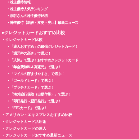
・
株主優待情報
・
株主優待人気ランキング
・
桐谷さんの株主優待銘柄
・
株主優待【新設・変更・廃止】最新ニュース
●クレジットカードおすすめ比較
・
クレジットカード比較
・
「達人おすすめ」の最強クレジットカード！
・
「還元率の高さ」で選ぶ！
・
「人気」で選ぶ！おすすめクレジットカード
・
「年会費無料＆高還元」で選ぶ！
・
「マイルの貯まりやすさ」で選ぶ！
・
「ゴールドカード」で選ぶ！
・
「プラチナカード」で選ぶ！
・
「海外旅行保険（自動付帯）」で選ぶ！
・
「即日発行～翌日発行」で選ぶ！
・
「ETCカード」で選ぶ！
・
アメリカン・エキスプレスおすすめ比較
・
クレジットカード活用術
・
クレジットカードの達人
・
クレジットカードおすすめ最新ニュース