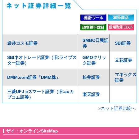
SMBC日興証
岩井コスモ証券
SBI証券
券
SBIネオトレード証券（旧:ライブス
GMOクリッ
立花証券
ター証券）
ク証券
マネックス
DMM.com証券「DMM株」
松井証券
証券
三菱UFJ eスマート証券（旧:auカ
楽天証券
ブコム証券）
»ネット証券比較へ
ザイ・オンラインSiteMap