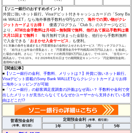
【ソニー銀行のおすすめポイント】
外貨に強いネット銀行。Visaデビット付きキャッシュカードの「Sony Ba
nk WALLET」なら海外事務手数料が0円なので、
海外での買い物がクレ
ジットカードよりお得！
優遇プログラム「Club S」のステージなどに
より、
ATM出金手数料は月4回～無制限で無料、他行あて振込手数料は最
大月11回まで無料！
毎月無料で決まった金額を、他行から手数料無料
で入金できる「
おまかせ入金サービス
」も便利。
※1 対象の条件を達成すると円普通預金の金利が上せされるサービス「円リッチプログラム」
で、「給与または年金の受取あり」と「円普通預金月中平均残高100万円以上あり」を達成し
た場合の金利。さらに「デビットカードの利用月額5万円以上あり」で+0.10％、「住宅ローン
残高あり」で+0.10％。※2 2026年8月31日までの期間限定キャンペーン「円定期特別金利」
適用時の金利。
【関連記事】
■
【ソニー銀行の金利、手数料、メリットは？】外貨に強いネット銀行。
Visaデビット搭載のSony Bank WALLETならクレジットカードよりお得
に海外ショッピングが可能
■
「ソニー銀行」の顧客満足度調査の評価はなぜ高い？ 手数料や金利で突
出したメリットが見当たらなくてもなぜかユーザーから支持されている理
由はどこだ!?
定期預金金利
（年率、税引前）
普通預金金利
（年率、税引前）
1年
3年
5年