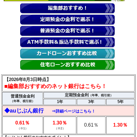
【2026年8月3日時点】
■編集部おすすめのネット銀行はこちら！
定期預金金利
（年率、税引前）
普通預金金利
（年率、税引前）
1年
3年
5年
◆auじぶん銀行
⇒詳細ページはこちら！
0.61％
1.30％
0.61％
1.30％
（※1）
（※2）