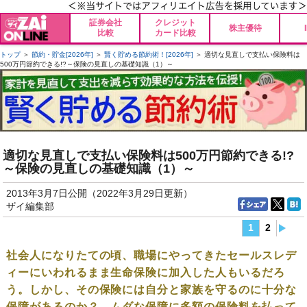
証券会社
クレジット
株主優待
比較
カード比較
トップ
＞
節約・貯金[2026年]
＞
賢く貯める節約術！[2026年]
＞ 適切な見直しで支払い保険料は
500万円節約できる!?～保険の見直しの基礎知識（1）～
適切な見直しで支払い保険料は500万円節約できる!?
～保険の見直しの基礎知識（1）～
2013年3月7日公開（2022年3月29日更新）
ザイ編集部
1
2
社会人になりたての頃、職場にやってきたセールスレデ
ィーにいわれるまま生命保険に加入した人もいるだろ
う。しかし、その保険には自分と家族を守るのに十分な
保障があるのか？ ムダな保障に多額の保険料を払って