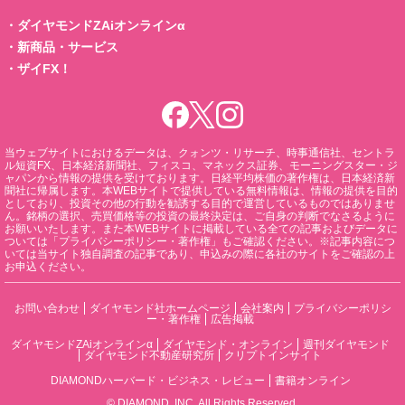
・
ダイヤモンドZAiオンラインα
・
新商品・サービス
・
ザイFX！
当ウェブサイトにおけるデータは、クォンツ・リサーチ、時事通信社、セントラ
ル短資FX、日本経済新聞社、フィスコ、マネックス証券、モーニングスター・ジ
ャパンから情報の提供を受けております。日経平均株価の著作権は、日本経済新
聞社に帰属します。本WEBサイトで提供している無料情報は、情報の提供を目的
としており、投資その他の行動を勧誘する目的で運営しているものではありませ
ん。銘柄の選択、売買価格等の投資の最終決定は、ご自身の判断でなさるように
お願いいたします。また本WEBサイトに掲載している全ての記事およびデータに
ついては「プライバシーポリシー・著作権」もご確認ください。※記事内容につ
いては当サイト独自調査の記事であり、申込みの際に各社のサイトをご確認の上
お申込ください。
お問い合わせ
ダイヤモンド社ホームページ
会社案内
プライバシーポリシ
ー・著作権
広告掲載
ダイヤモンドZAiオンラインα
ダイヤモンド・オンライン
週刊ダイヤモンド
ダイヤモンド不動産研究所
クリプトインサイト
DIAMONDハーバード・ビジネス・レビュー
書籍オンライン
© DIAMOND, INC. All Rights Reserved.