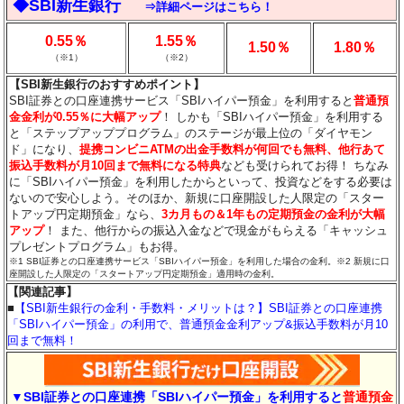
◆SBI新生銀行
⇒詳細ページはこちら！
0.55％
1.55％
1.50％
1.80％
（※1）
（※2）
【SBI新生銀行のおすすめポイント】
SBI証券との口座連携サービス「SBIハイパー預金」を利用すると
普通預
金金利が0.55％に大幅アップ
！ しかも「SBIハイパー預金」を利用する
と「ステップアッププログラム」のステージが最上位の「ダイヤモン
ド」になり、
提携コンビニATMの出金手数料が何回でも無料、他行あて
振込手数料が月10回まで無料になる特典
なども受けられてお得！ ちなみ
に「SBIハイパー預金」を利用したからといって、投資などをする必要は
ないので安心しよう。そのほか、新規に口座開設した人限定の「スター
トアップ円定期預金」なら、
3カ月もの＆1年もの定期預金の金利が大幅
アップ
！ また、他行からの振込入金などで現金がもらえる「キャッシュ
プレゼントプログラム」もお得。
※1 SBI証券との口座連携サービス「SBIハイパー預金」を利用した場合の金利。※2 新規に口
座開設した人限定の「スタートアップ円定期預金」適用時の金利。
【関連記事】
■
【SBI新生銀行の金利・手数料・メリットは？】SBI証券との口座連携
「SBIハイパー預金」の利用で、普通預金金利アップ&振込手数料が月10
回まで無料！
▼SBI証券との口座連携「SBIハイパー預金」を利用すると
普通預金