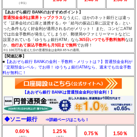
（※1）
【あおぞら銀行 BANKのおすすめポイント】
普通預金金利は業界トップクラス
なうえに、ほかのネット銀行とは違っ
て「証券会社の口座と連携する」や「給与の振込口座に設定する」とい
った条件もなく好金利が適用されるのがメリット！ また、コンビニATM
では出金手数料が発生してしまうが、郵便局やファミリーマートなどに
設置されている「ゆうちょ銀行ATM」なら
365日いつでも手数料無料
なほ
か、
他行あて振込手数料も月9回まで無料
でお得！
※1 100万円を超えた分の普通預金は金利0.65％の適用。
【関連記事】
■
【あおぞら銀行 BANKの金利・手数料・メリットは？】普通預金金利が
「定期預金レベル」でお得！ ゆうちょ銀行ATMなら、週末でも出金手数
料が無料に！
【あおぞら銀行 BANKは普通預金金利が好金利！】
◆ソニー銀行
⇒詳細ページはこちら！
0.60％
1.25％
0.75％
1.50％
（※1）
（※2）