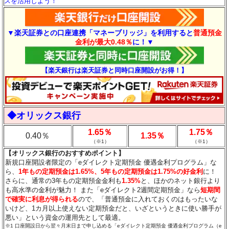
スを活用しよう！
▼楽天証券との口座連携「マネーブリッジ」を利用すると
普通預金
金利が最大0.48％
に！▼
【楽天銀行は楽天証券と同時口座開設がお得！】
◆オリックス銀行
1.65％
1.75％
0.40％
1.35％
（※1）
（※1）
【オリックス銀行のおすすめポイント】
新規口座開設者限定の「eダイレクト定期預金 優遇金利プログラム」な
ら、
1年もの定期預金は1.65%、5年もの定期預金は1.75%の好金利
に！
さらに、通常の3年もの定期預金金利も
1.35%
と、ほかのネット銀行より
も高水準の金利が魅力！ また「eダイレクト2週間定期預金」なら
短期間
で確実に利息が得られる
ので、「普通預金に入れておくのはもったいな
いけど、1カ月以上使えない定期預金だと、いざというときに使い勝手が
悪い」という資金の運用先として最適。
※1 口座開設日から翌々月末日まで申し込める「eダイレクト定期預金 優遇金利プログラム（e