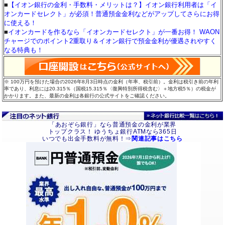
■
【イオン銀行の金利・手数料・メリットは？】イオン銀行利用者は「イ
オンカードセレクト」が必須！普通預金金利などがアップしてさらにお得
に使える！
■
イオンカードを作るなら「イオンカードセレクト」が一番お得！ WAON
チャージでのポイント2重取り＆イオン銀行で預金金利が優遇されやすく
なる特典も！
※ 100万円を預けた場合の2026年8月3日時点の金利（年率、税引前）。金利は税引き前の年利
率であり、利息には20.315％（国税15.315％〈復興特別所得税含む〉＋地方税5％）の税金が
かかります。また、最新の金利は各銀行の公式サイトをご確認ください。
「あおぞら銀行」なら普通預金の金利が業界
トップクラス！ ゆうちょ銀行ATMなら365日
いつでも出金手数料が無料！⇒
関連記事はこちら