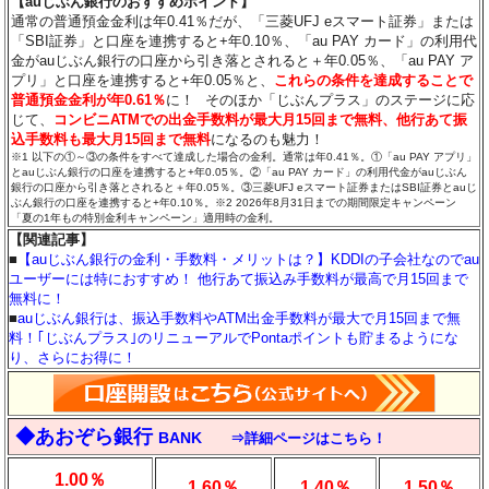
【auじぶん銀行のおすすめポイント】
通常の普通預金金利は年0.41％だが、「三菱UFJ eスマート証券」または
「SBI証券」と口座を連携すると+年0.10％、「au PAY カード」の利用代
金がauじぶん銀行の口座から引き落とされると＋年0.05％、「au PAY ア
プリ」と口座を連携すると+年0.05％と、
これらの条件を達成することで
普通預金金利が年0.61％
に！
そのほか「じぶんプラス」のステージに応
じて、
コンビニATMでの出金手数料が最大月15回まで無料、他行あて振
込手数料も最大月15回まで無料
になるのも魅力！
※1 以下の①～③の条件をすべて達成した場合の金利。通常は年0.41％。①「au PAY アプリ」
とauじぶん銀行の口座を連携すると+年0.05％。②「au PAY カード」の利用代金がauじぶん
銀行の口座から引き落とされると＋年0.05％。③三菱UFJ eスマート証券またはSBI証券とauじ
ぶん銀行の口座を連携すると+年0.10％。※2 2026年8月31日までの期間限定キャンペーン
「夏の1年もの特別金利キャンペーン」適用時の金利。
【関連記事】
■
【auじぶん銀行の金利・手数料・メリットは？】KDDIの子会社なのでau
ユーザーには特におすすめ！ 他行あて振込み手数料が最高で月15回まで
無料に！
■
auじぶん銀行は、振込手数料やATM出金手数料が最大で月15回まで無
料！｢じぶんプラス｣のリニューアルでPontaポイントも貯まるようにな
り、さらにお得に！
◆あおぞら銀行
BANK
⇒詳細ページはこちら！
1.00％
1.60％
1.40％
1.50％