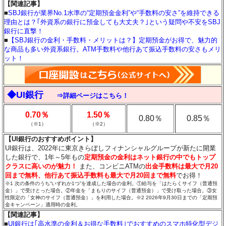
【関連記事】
■
SBJ銀行が業界No.1水準の“定期預金金利”や“手数料の安さ”を維持できる
理由とは？｢外資系の銀行に預金しても大丈夫？｣という疑問や不安をSBJ
銀行に直撃！
■
【SBJ銀行の金利・手数料・メリットは？】定期預金がお得で、魅力的
な商品も多い外資系銀行。ATM手数料や他行あて振込手数料の安さもメリ
ット！
◆UI銀行
⇒詳細ページはこちら！
0.70％
1.50％
0.80％
0.85％
（※1）
（※2）
【UI銀行のおすすめポイント】
UI銀行は、2022年に東京きらぼしフィナンシャルグループが新たに開業
した銀行で、1年～5年もの
定期預金の金利はネット銀行の中でもトップ
クラスに高いのが魅力
！
また、コンビニATMの
出金手数料は最大で月20
回まで無料、他行あて振込手数料も最大で月20回まで無料
でお得！
※1 次の条件のうち“いずれか1つ”を達成した場合の金利。①給与を「はたらくサイフ（普通預
金）」で受けとった場合。②年金を「まもりのサイフ（普通預金）」で受け取った場合。③女
性限定の「女神のサイフ（普通預金）」を利用した場合。※2 2026年9月30日までの「定期預
金キャンペーン」適用時の金利。
【関連記事】
■
UI銀行は｢高水準の金利＆お得な手数料｣でおすすめのスマホ特化型デジ