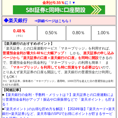
金利が0.55％
に！▼
◆楽天銀行
⇒詳細ページはこちら！
0.48％
0.50％
0.80％
1.00％
（
※1
）
【楽天銀行のおすすめポイント】
「楽天証券」との口座連動サービス「マネーブリッジ」を利用すれば、
普通預金金利が最大0.48％に大幅アップ
！ しかも、
楽天証券の申し込み
ページから「楽天証券の口座＋楽天銀行の口座」を同時に開設
できるの
で、普通預金金利が高金利な「マネーブリッジ」の利用も簡単！ ま
た、
「マネーブリッジ」を利用しても特に投資をする必要はない
ので、
とりあえず楽天証券の口座も開設して、楽天銀行の普通預金だけ利用し
てもOK！
※1「楽天証券」保有者の「マネーブリッジ」適用時。1000万円を超えた分の普通預金は金利
0.42％の適用。
【関連記事】
■
【楽天銀行の金利・手数料・メリットは？】楽天証券との口座連動によ
り普通預金金利がアップ！振込や口座振替などで「楽天ポイント」も貯ま
る！
■
｢楽天ポイント｣のお得な貯め方を解説！【2024年版】｢楽天カード+楽天
銀行+楽天証券｣など、楽天市場のSPUでお得にポイントが貯まるサービ