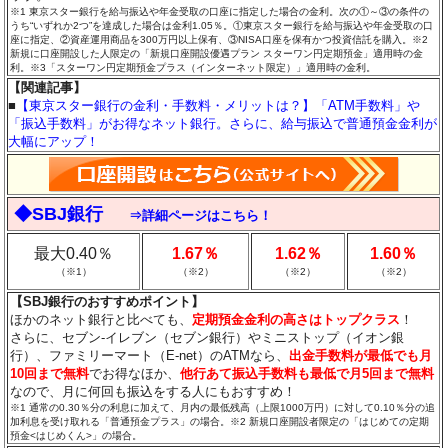
※1 東京スター銀行を給与振込や年金受取の口座に指定した場合の金利。次の①～③の条件の
うち“いずれか2つ”を達成した場合は金利1.05％。①東京スター銀行を給与振込や年金受取の口
座に指定、②資産運用商品を300万円以上保有、③NISA口座を保有かつ投資信託を購入。※2
新規に口座開設した人限定の「新規口座開設優遇プラン スターワン円定期預金」適用時の金
利。※3「スターワン円定期預金プラス（インターネット限定）」適用時の金利。
【関連記事】
■
【東京スター銀行の金利・手数料・メリットは？】「ATM手数料」や
「振込手数料」がお得なネット銀行。さらに、給与振込で普通預金金利が
大幅にアップ！
◆SBJ銀行
⇒詳細ページはこちら！
最大0.40％
1.67％
1.62％
1.60％
（※1）
（※2）
（※2）
（※2）
【SBJ銀行のおすすめポイント】
ほかのネット銀行と比べても、
定期預金金利の高さはトップクラス
！
さらに、セブン-イレブン（セブン銀行）やミニストップ（イオン銀
行）、ファミリーマート（E-net）のATMなら、
出金手数料が最低でも月
10回まで無料
でお得なほか、
他行あて振込手数料も最低で月5回まで無料
なので、月に何回も振込をする人にもおすすめ！
※1 通常の0.30％分の利息に加えて、月内の最低残高（上限1000万円）に対して0.10％分の追
加利息を受け取れる「普通預金プラス」の場合。※2 新規口座開設者限定の「はじめての定期
預金<はじめくん>」の場合。