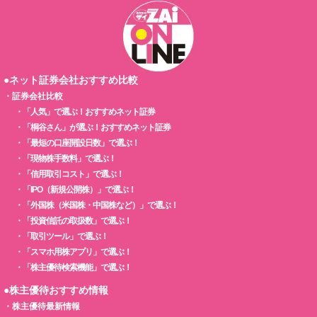
●ネット証券会社おすすめ比較
・
証券会社比較
・
「人気」で選ぶ！おすすめネット証券
・
「桐谷さん」が選ぶ！おすすめネット証券
・
「最短の口座開設日数」で選ぶ！
・
「現物株手数料」で選ぶ！
・
「信用取引コスト」で選ぶ！
・
「IPO（新規公開株）」で選ぶ！
・
「外国株（米国株・中国株など）」で選ぶ！
・
「投資信託の取扱数」で選ぶ！
・
「取引ツール」で選ぶ！
・
「スマホ用株アプリ」で選ぶ！
・
「株主優待検索機能」で選ぶ！
●株主優待おすすめ情報
・
株主優待最新情報