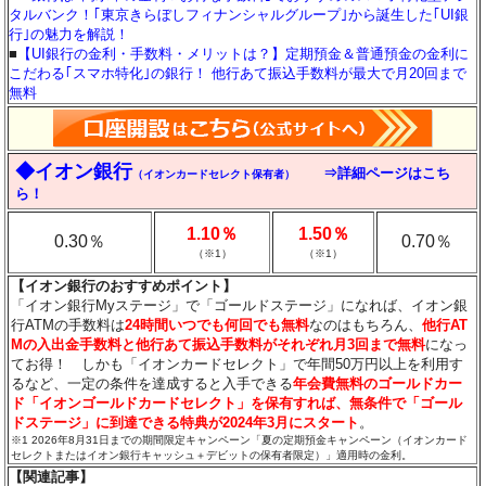
タルバンク！｢東京きらぼしフィナンシャルグループ｣から誕生した｢UI銀
行｣の魅力を解説！
■
【UI銀行の金利・手数料・メリットは？】定期預金＆普通預金の金利に
こだわる｢スマホ特化｣の銀行！ 他行あて振込手数料が最大で月20回まで
無料
◆イオン銀行
⇒詳細ページはこち
（イオンカードセレクト保有者）
ら！
1.10％
1.50％
0.30％
0.70％
（※1）
（※1）
【イオン銀行のおすすめポイント】
「イオン銀行Myステージ」で「ゴールドステージ」になれば、イオン銀
行ATMの手数料は
24時間いつでも何回でも無料
なのはもちろん、
他行AT
Mの入出金手数料と他行あて振込手数料がそれぞれ月3回まで無料
になっ
てお得！ しかも「イオンカードセレクト」で年間50万円以上を利用す
るなど、一定の条件を達成すると入手できる
年会費無料のゴールドカー
ド「イオンゴールドカードセレクト」を保有すれば、無条件で「ゴール
ドステージ」に到達できる特典が2024年3月にスタート
。
※1 2026年8月31日までの期間限定キャンペーン「夏の定期預金キャンペーン（イオンカード
セレクトまたはイオン銀行キャッシュ＋デビットの保有者限定）」適用時の金利。
【関連記事】