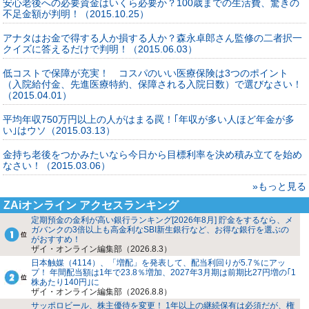
安心老後への必要資金はいくら必要か？100歳までの生活費、驚きの
不足金額が判明！（2015.10.25）
アナタはお金で得する人か損する人か？森永卓郎さん監修の二者択一
クイズに答えるだけで判明！（2015.06.03）
低コストで保障が充実！ コスパのいい医療保険は3つのポイント
（入院給付金、先進医療特約、保障される入院日数）で選びなさい！
（2015.04.01）
平均年収750万円以上の人がはまる罠！｢年収が多い人ほど年金が多
い｣はウソ（2015.03.13）
金持ち老後をつかみたいなら今日から目標利率を決め積み立てを始め
なさい！（2015.03.06）
»もっと見る
ZAiオンライン アクセスランキング
定期預金の金利が高い銀行ランキング[2026年8月] 貯金をするなら、メ
ガバンクの3倍以上も高金利なSBI新生銀行など、お得な銀行を選ぶの
がおすすめ！
ザイ・オンライン編集部（2026.8.3）
日本触媒（4114）、「増配」を発表して、配当利回りが5.7％にアッ
プ！ 年間配当額は1年で23.8％増加、2027年3月期は前期比27円増の｢1
株あたり140円｣に
ザイ・オンライン編集部（2026.8.8）
サッポロビール、株主優待を変更！ 1年以上の継続保有は必須だが、権