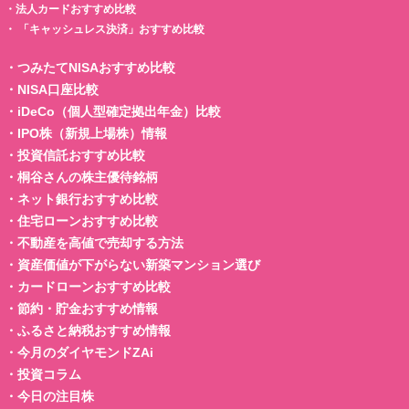
・
法人カードおすすめ比較
・
「キャッシュレス決済」おすすめ比較
・
つみたてNISAおすすめ比較
・
NISA口座比較
・
iDeCo（個人型確定拠出年金）比較
・
IPO株（新規上場株）情報
・
投資信託おすすめ比較
・
桐谷さんの株主優待銘柄
・
ネット銀行おすすめ比較
・
住宅ローンおすすめ比較
・
不動産を高値で売却する方法
・
資産価値が下がらない新築マンション選び
・
カードローンおすすめ比較
・
節約・貯金おすすめ情報
・
ふるさと納税おすすめ情報
・
今月のダイヤモンドZAi
・
投資コラム
・
今日の注目株