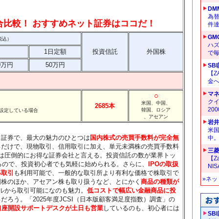
DM
為替
総合比較！ おすすめネット証券はココだ！
件
GM
税込）
ハ
1日定額
投資信託
外国株
で
0万円
50万円
SB
【Z
金へ
マ
○
クイ
米国、中国、
2685本
20
韓国、ロシア
設定している場合
、アセアン
岩
米
ト証券で、最大の魅力のひとつは
国内株式の売買手数料が完全無
中
るだけで、現物取引、信用取引に加え、単元未満株の売買手数料
三菱
は圧倒的にお得な証券会社と言える。投資信託の数が業界トッ
【Z
えるので、投資初心者でも気軽に始められる。さらに、
IPOの取扱
NI
S取引
も利用可能で、一般的な取引所より有利な価格で株取引で
»ネ
国株のほか、アセアン株も取り扱うなど、とにかく
商品の種類が
ルから取引可能になのも魅力。
低コストで幅広い金融商品に投
ろう。「2025年度JCSI（日本版顧客満足度指数）調査」の
口座開設サポートデスクが土日も営業
しているのも、初心者には
SB