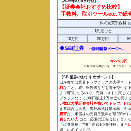
【2026年8月5日時点】
【証券会社おすすめ比較】
手数料、取引ツールetc.で
株式売買手数料
（
1約定ごと
10万円
20万円
5
◆SBI証券
⇒詳細情報ページへ
すべて0円
※取引報告書などを「電子交付」に
【SBI証券のおすすめポイント】
口座数では業界トップクラスの大手ネッ
料
なこと。取引報告書などを電子交付す
まで0円になるので、売買コストに関して
プクラスなうえ100円以上1円単位で買
い数は大手証券会社を抜いてトップ
。
PT
きる場合もある。海外株式は米国株、中
豊富
だ。米国株の売買手数料が最低0米ド
資したい人
には、必須の証券会社と言えるだ
「証券業種」で9年連続1位を獲得。また
嬉しいポイントだ。