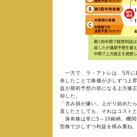
一方で、ラ・アトレは、5月に
表したことで株価が少しずつ上昇
益が期初予想の倍になる上方修
却した。
「含み損が嫌い。上がり始めた
直したとしても、それはコスト
保有株は常に5～10銘柄。機
型株で少しずつ利益を積み重ね、