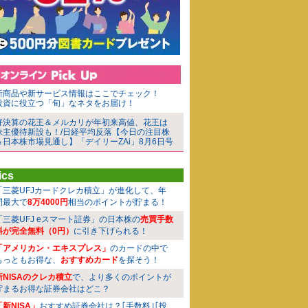
新商品や新サービス情報はここでチェック！
投資に役立つ「旬」なネタをお届け！
好決算の花王＆メルカリが年初来高値、花王は
株主優待新設も！/日経平均反落【今日の注目株
＆日本株市場見通し】「デイリーZAi」8月6日号
ics
「三菱UFJカードクレカ積立」が進化して、年
間最大で
8万4000円
相当のポイントが貯まる！
「三菱UFJ eスマート証券」の日本株の
売買手数
料が完全無料（0円）
に引き下げられる！
「アメリカン・エキスプレス」
のカードの中で
もっともお得な、
おすすめカード
を探そう！
新NISAのクレカ積立
で、より多くのポイントが
貯まるお得な証券会社はどこ？
「新NISA」
おすすめ証券会社は？｢手数料｣｢投