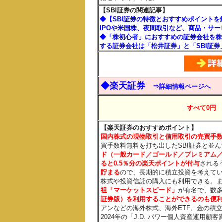
【SBI証券の関連記事】
◆【SBI証券の特徴とおすすめポイント
IPOや米国株、夜間取引など、商品・サ
◆「株初心者」におすすめの証券会社を株
する証券会社は「松井証券」と「SBI証券
◆楽天証券
⇒詳細情報ページへ
すべて0円
【楽天証券のおすすめポイント】
国内株式の現物取引と信用取引の売買手数
買手数料無料を打ち出したSBI証券と並
ド（一般カード／ゴールド／プレミアム／
ると0.5％分
の楽天ポイントが付与
される
貯まる
ので、長期的に積立投資を考えて
株式や投資信託の購入にも利用できる。
祖「マーケットスピード」
が有名で、数
証券版）を利用することができるのも便
アンなどの海外株式、海外ETF、金の積
2024年の「J.D. パワー個人資産運用