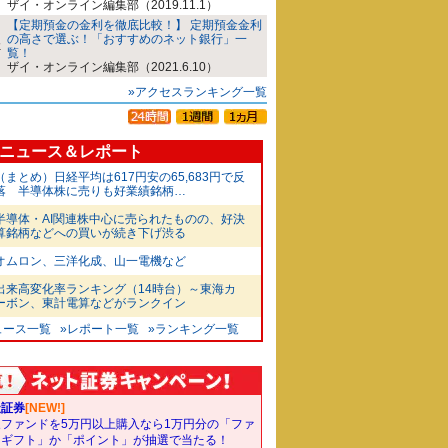
ザイ・オンライン編集部（2019.11.1）
【定期預金の金利を徹底比較！】 定期預金金利
の高さで選ぶ！「おすすめのネット銀行」一
覧！
ザイ・オンライン編集部（2021.6.10）
»アクセスランキング一覧
ニュース＆レポート
（まとめ）日経平均は617円安の65,683円で反
落 半導体株に売りも好業績銘柄…
半導体・AI関連株中心に売られたものの、好決
算銘柄などへの買いが続き下げ渋る
オムロン、三洋化成、山一電機など
出来高変化率ランキング（14時台）～東海カ
ーボン、東計電算などがランクイン
ュース一覧
»レポート一覧
»ランキング一覧
天証券
[NEW!]
象ファンドを5万円以上購入なら1万円分の「ファ
ドギフト」か「ポイント」が抽選で当たる！