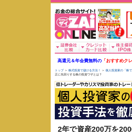
高還元＆年会費無料の
「おすすめクレ
トップ
＞
株式投資で儲ける方法！
＞
個人投資家の「株で
正に先回りする株の投資ワザとは？
2年で資産200万を2