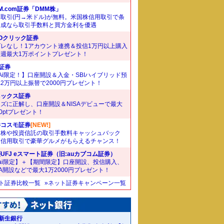
M.com証券「DMM株」
取引(円→米ドル)が無料。米国株信用取引で条
達成なら取引手数料と買方金利を優遇
Oクリック証券
ズレなし！1アカウント連携＆投信1万円以上購入
毎週最大1万ポイントプレゼント！
I証券
Ai限定！】口座開設＆入金・SBIハイブリッド預
2万円以上振替で2000円プレゼント！
ネックス証券
ズに正解し、口座開設＆NISAデビューで最大
00ptプレゼント！
井コスモ証券
[NEW!]
国株や投資信託の取引手数料キャッシュバック
。信用取引で豪華グルメがもらえるチャンス！
UFJ eスマート証券（旧:auカブコム証券）
ai限定】＋【期間限定】口座開設、投信購入、
SA開設などで最大1万2000円プレゼント！
ット証券比較一覧
»ネット証券キャンペーン一覧
I新生銀行