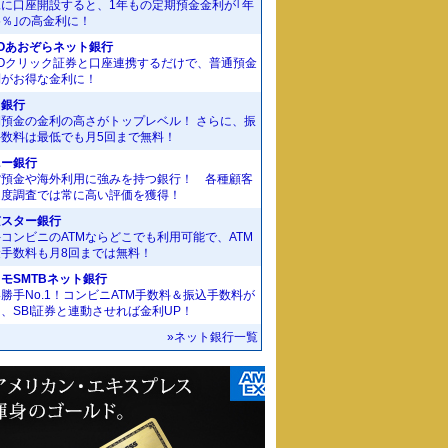
規に口座開設すると、1年もの定期預金金利が｢年
55％｣の高金利に！
Oあおぞらネット銀行
MOクリック証券と口座連携するだけで、普通預金
利がお得な金利に！
J銀行
期預金の金利の高さがトップレベル！ さらに、振
手数料は最低でも月5回まで無料！
ニー銀行
貨預金や海外利用に強みを持つ銀行！ 各種顧客
足度調査では常に高い評価を獲得！
京スター銀行
コンビニのATMならどこでも利用可能で、ATM
金手数料も月8回までは無料！
モSMTBネット銀行
勝手No.1！コンビニATM手数料＆振込手数料が
、SBI証券と連動させれば金利UP！
»ネット銀行一覧