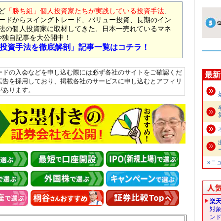
ど
「勝ち組」個人投資家たちが実践している投資手法
、
ードからスイングトレード、バリュー投資、長期のイン
法の個人投資家に取材してきた、日本一売れているマネ
や独自記事を大公開中！
投資手法を徹底解剖」記事一覧はコチラ！
ードの入会などを申し込む際には必ず各社のサイトをご確認くだ
最新
広告を採用しており、掲載各社のサービスに申し込むとアフィリ
があります。
»ニ
楽
対
ン