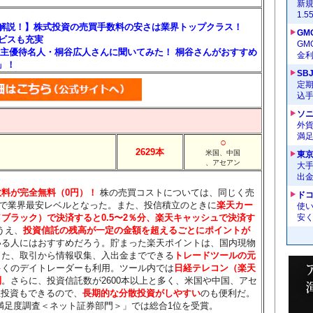
新
1.
を解説！】株式投資の売買手数料の安さは業界トップクラス！
GM
ービスも充実
G
主優待名人・桐谷広人さんに聞いてみた！ 桐谷さんがおすすめ
金
」！
SB
定
込
ソ
外
満
○
2629本
米国、中国
東
、アセアン
大手
出
料が完全無料（0円）！
株の売買コストについては、同じく売
ドコ
んで業界最安レベルとなった。また、投信積立のときに
楽天カー
使い
ブラック）で決済すると0.5〜2％分
、楽天キャッシュで決済す
安く
うえ、
投資信託の残高が一定の金額を超えるごとにポイントが
いる人にはおすすめだろう。貯まった楽天ポイントは、国内現物
また、取引から情報収集、入出金までできる
トレードツールの元
多くのデイトレーダーも利用。ツール内では
日経テレコン（楽天
利
。さらに、投資信託数が2600本以上と多く、米国や中国、アセ
立投資もできるので、
長期的な分散投資がしやすい
のも便利だ。
顧客満足度調査＜ネット証券部門＞」では総合1位を受賞。