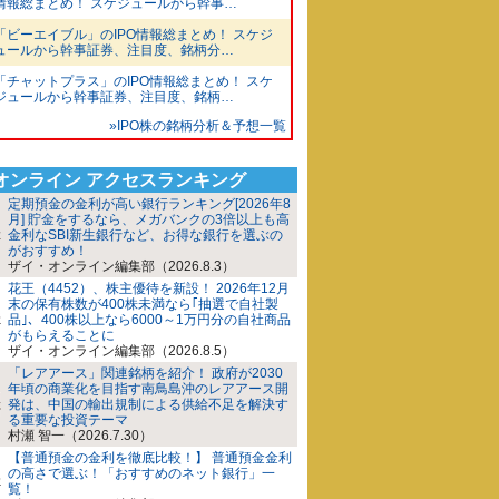
情報総まとめ！ スケジュールから幹事…
「ビーエイブル」のIPO情報総まとめ！ スケジ
ュールから幹事証券、注目度、銘柄分…
「チャットプラス」のIPO情報総まとめ！ スケ
ジュールから幹事証券、注目度、銘柄…
»IPO株の銘柄分析＆予想一覧
iオンライン アクセスランキング
定期預金の金利が高い銀行ランキング[2026年8
月] 貯金をするなら、メガバンクの3倍以上も高
金利なSBI新生銀行など、お得な銀行を選ぶの
がおすすめ！
ザイ・オンライン編集部（2026.8.3）
花王（4452）、株主優待を新設！ 2026年12月
末の保有株数が400株未満なら｢抽選で自社製
品｣、400株以上なら6000～1万円分の自社商品
がもらえることに
ザイ・オンライン編集部（2026.8.5）
「レアアース」関連銘柄を紹介！ 政府が2030
年頃の商業化を目指す南鳥島沖のレアアース開
発は、中国の輸出規制による供給不足を解決す
る重要な投資テーマ
村瀬 智一（2026.7.30）
【普通預金の金利を徹底比較！】 普通預金金利
の高さで選ぶ！「おすすめのネット銀行」一
覧！