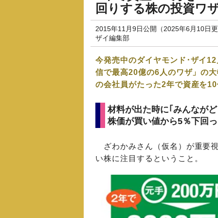
回りする株の投資ワ
2015年11月9日公開（2025年6月10日
ザイ編集部
今発売中のダイヤモンド･ザイ1
信で最高20億の6人のワザ」の
の会社員がたった2年で資産を1
材料が出た時に｢みんながど
株価が買い値から5％下回
ざわかみさん（仮名）が重要視
い株に注目するということ。