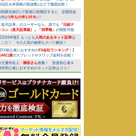
資信託＆米国株の取扱数｣などで徹底比較！
｢SBI新生銀行｣で新規口座開設すると、定期預金
金利が
1年もの年1.55％
に!
「楽天証券」のユーザーなら、誰でも
「日経テ
レコン（楽天証券版）」「四季報」
が閲覧可能
【2026年版】もっとも
人気のあるネット証券
は
ここだ！ その人気の秘密もズバリ解説！
【FX初心者におすすめの
FX会社ランキング
！】
全40口座
のスプレッドやスワップ金利を比較！
株主優待名人・
桐谷さん
推薦！ 投資初心者＆
優待初心者におすすめのネット証券はココ！