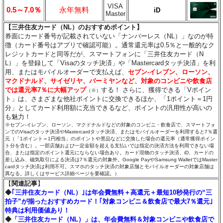
VISA
0.5～7.0％
永年無料
iD
Master
【三井住友カード（NL）のおすすめポイント】
券面にカード番号が記載されていない「ナンバーレス（NL）」なのが特
徴（カード番号はアプリで確認可能）。通常還元率は0.5％と一般的なク
レジットカードと同等だが、スマートフォンに「三井住友カード（N
L）」を登録して「Visaのタッチ決済」や「Mastercardタッチ決済」を利
用、またはモバイルオーダーで支払えば、
セブン‐イレブン、ローソン、
マクドナルド、サイゼリヤ、バーミヤンなど、対象のコンビニや飲食店
では還元率7％に大幅アップ
する！ さらに、獲得できる「Vポイン
（※）
ト」は、さまざまな他社ポイントに交換できるほか、「1ポイント＝1円
分」としてカード利用額に充当できるなど、ポイントの汎用性が高いの
も魅力！
※セブン‐イレブン、ローソン、マクドナルドなどの対象のコンビニ・飲食店で、スマートフォ
ンでのVisaのタッチ決済やMastercardタッチ決済、またはモバイルオーダーを利用すると7％還
元（「1ポイント＝1円相当」のポイントや景品などに交換した場合の還元率（通常獲得ポイン
ト分を含む）。一部店舗および一定金額を超える支払いでは指定の決済方法を利用できない場
合、または指定のポイント還元にならない場合あり。カード現物のタッチ決済、iD、カードの
差し込み、磁気取引による決済は7％還元の対象外。Google PayやSamsung WalletではMaster
cardタッチ決済は利用不可。スマホのタッチ決済の対象店舗とモバイルオーダーの対象店舗は
異なる。詳しくはサービス詳細ページを要確認。）
【
関連記事
】
◆
｢三井住友カード（NL）｣は年会費無料＋高還元＋最短10秒発行の“三
拍子”が揃ったおすすめカード！｢対象コンビニ＆飲食店で最大7％還元｣
特典は利用価値あり！
◆
「三井住友カード（NL）」は、年会費無料＆対象コンビニや飲食店で