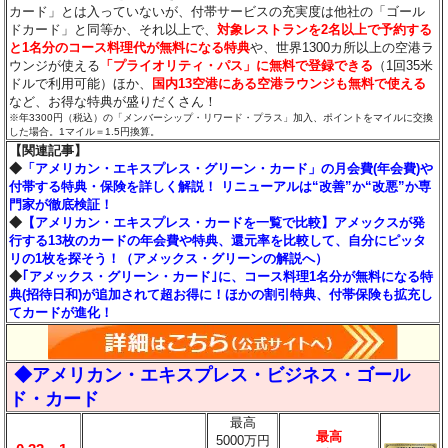
カード」とは入っていないが、付帯サービスの充実度は他社の「ゴール
ドカード」と同等か、それ以上で、
対象レストランを2名以上で予約する
と1名分のコース料理代が無料になる特典
や、世界1300カ所以上の空港ラ
ウンジが使える
「プライオリティ・パス」に無料で登録できる
（1回35米
ドルで利用可能）ほか、
国内13空港にある空港ラウンジも無料で使える
など、お得な特典が盛りだくさん！
※年3300円（税込）の「メンバーシップ・リワード・プラス」加入、ポイントをマイルに交換
した場合。1マイル＝1.5円換算。
【関連記事】
◆
「アメリカン・エキスプレス・グリーン・カード」の月会費(年会費)や
付帯する特典・保険を詳しく解説！ リニューアルは“改善”か“改悪”か専
門家が徹底検証！
◆
【アメリカン・エキスプレス・カードを一覧で比較】アメックスが発
行する13枚のカードの年会費や特典、還元率を比較して、自分にピッタ
リの1枚を探そう！（アメックス・グリーンの解説へ）
◆
｢アメックス・グリーン・カード｣に、コース料理1名分が無料になる特
典(招待日和)が追加されて超お得に！ほかの割引特典、付帯保険も拡充し
てカードが進化！
◆アメリカン・エキスプレス・ビジネス・ゴール
ド・カード
最高
最高
5000万円