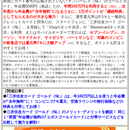
券面にカード番号が記載されていない“ナンバーレス（NL）”のゴールドカ
ード。年会費5500円（税込）だが、
年間100万円を利用すると
、次
（※1）
年度から年会費が“永年無料”になるうえに、1万ポイントが「継続特典」
としてもらえるのが大きな魅力
！ さらに、通常還元率は0.5％と一般的な
クレジットカードと同等だが、スマートフォンに「三井住友カード ゴー
ルド（NL）」を登録して「Visaのタッチ決済」や「Mastercardタッチ決
済」を利用、またはモバイルオーダーで支払えば、
セブン‐イレブン、ロ
ーソン、マクドナルド、サイゼリヤ、バーミヤンなど、対象のコンビニ
や飲食店では還元率7％に大幅アップ
するなど、ポイントも貯まり
（※2）
やすくてお得！
※1 対象取引などの詳細は、三井住友カードの公式サイトで要確認。※2 セブン‐イレブン、ロ
ーソン、マクドナルドなどの対象のコンビニ・飲食店で、スマートフォンでのVisaのタッチ決
済やMastercardタッチ決済、またはモバイルオーダーを利用すると7％還元（「1ポイント＝1
円相当」のポイントや景品などに交換した場合の還元率（通常獲得ポイント分を含む）。一部
店舗および一定金額を超える支払いでは指定の決済方法を利用できない場合、または指定のポ
イント還元にならない場合あり。カード現物のタッチ決済、iD、カードの差し込み、磁気取引
による決済は7％還元の対象外。Google PayやSamsung WalletではMastercardタッチ決済は利
用不可。スマホのタッチ決済の対象店舗とモバイルオーダーの対象店舗は異なる。詳しくはサ
ービス詳細ページを要確認。）
【
関連記事
】
◆
｢三井住友カード ゴールド（NL）｣は、年100万円以上を使うと年会費
が“永年無料”に！ コンビニで7％還元、空港ラウンジや旅行保険などの
特典も付帯してお得！
◆
三井住友カード ゴールド（NL）のメリット･デメリットを解説！ 同じ
く“実質”年会費が無料の｢エポスゴールドカード｣と付帯サービスなどを
比較して魅力を解剖！