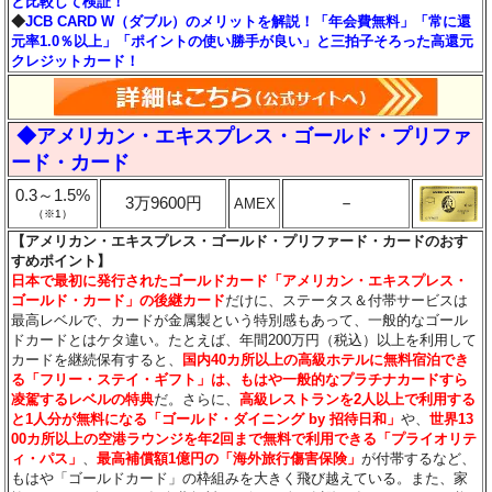
と比較して検証！
◆
JCB CARD W（ダブル）のメリットを解説！「年会費無料」「常に還
元率1.0％以上」「ポイントの使い勝手が良い」と三拍子そろった高還元
クレジットカード！
◆アメリカン・エキスプレス・ゴールド・プリファ
ード・カード
0.3～1.5%
3万9600円
－
AMEX
（※1）
【アメリカン・エキスプレス・ゴールド・プリファード・カードのおす
すめポイント】
日本で最初に発行されたゴールドカード「アメリカン・エキスプレス・
ゴールド・カード」の後継カード
だけに、ステータス＆付帯サービスは
最高レベルで、カードが金属製という特別感もあって、一般的なゴール
ドカードとはケタ違い。たとえば、年間200万円（税込）以上を利用して
カードを継続保有すると、
国内40カ所以上の高級ホテルに無料宿泊でき
る「フリー・ステイ・ギフト」は、もはや一般的なプラチナカードすら
凌駕するレベルの特典
だ。さらに、
高級レストランを2人以上で利用する
と1人分が無料になる「ゴールド・ダイニング by 招待日和」
や、
世界13
00カ所以上の空港ラウンジを年2回まで無料で利用できる「プライオリテ
ィ・パス」
、
最高補償額1億円の「海外旅行傷害保険」
が付帯するなど、
もはや「ゴールドカード」の枠組みを大きく飛び越えている。また、家