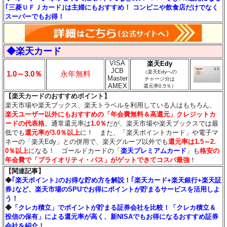
｢三菱ＵＦＪカード｣は主婦にもおすすめ！ コンビニや飲食店だけでなく
スーパーでもお得！
◆楽天カード
VISA
楽天Edy
JCB
（楽天Edyへの
1.0～3.0％
永年無料
Master
チャージ分は
AMEX
還元率0.5％）
【楽天カードのおすすめポイント】
楽天市場や楽天ブックス、楽天トラベルを利用している人はもちろん、
楽天ユーザー以外にもおすすめの「年会費無料＆高還元」クレジットカ
ードの代表格
。通常還元率は
1.0％
だが、楽天市場や楽天ブックスでは最
低でも
還元率が3.0％
以上
に！ また、「楽天ポイントカード」や電子マ
ネーの「楽天Edy」との併用で、楽天グループ以外でも
還元率は1.5～2.
0％以上
になる！ ゴールドカードの「
楽天プレミアムカード
」も
格安の
年会費で「プライオリティ・パス」がゲットできてコスパ最強
！
【関連記事】
◆
｢楽天ポイント｣のお得な貯め方を解説！｢楽天カード+楽天銀行+楽天証
券｣など、楽天市場のSPUでお得にポイントが貯まるサービスを活用しよ
う！
◆
「クレカ積立」でポイントが貯まる証券会社を比較！「クレカ積立＆
投信の保有」による還元率が高く、新NISAでもお得になるおすすめ証券
会社を紹介！