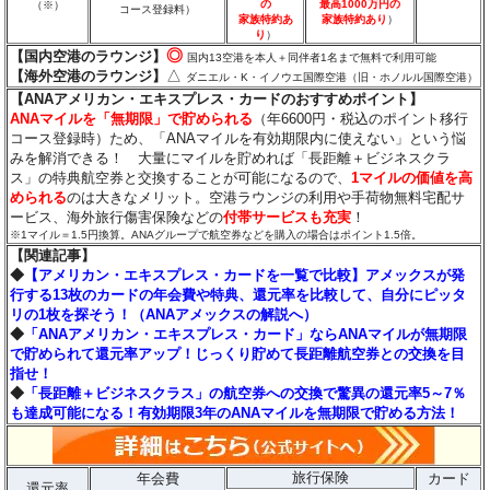
の
最高1000万円の
（※）
コース登録料）
家族特約あ
家族特約あり
）
り
）
◎
【国内空港のラウンジ】
国内13空港を本人＋同伴者1名まで無料で利用可能
△
【海外空港のラウンジ】
ダニエル・K・イノウエ国際空港（旧・ホノルル国際空港）
【ANAアメリカン・エキスプレス・カードのおすすめポイント】
ANAマイルを「無期限」で貯められる
（年6600円・税込のポイント移行
コース登録時）ため、「ANAマイルを有効期限内に使えない」という悩
みを解消できる！ 大量にマイルを貯めれば「長距離＋ビジネスクラ
ス」の特典航空券と交換することが可能になるので、
1マイルの価値を高
められる
のは大きなメリット。空港ラウンジの利用や手荷物無料宅配サ
ービス、海外旅行傷害保険などの
付帯サービスも充実
！
※1マイル＝1.5円換算。ANAグループで航空券などを購入の場合はポイント1.5倍。
【関連記事】
◆
【アメリカン・エキスプレス・カードを一覧で比較】アメックスが発
行する13枚のカードの年会費や特典、還元率を比較して、自分にピッタ
リの1枚を探そう！（ANAアメックスの解説へ）
◆
「ANAアメリカン・エキスプレス・カード」ならANAマイルが無期限
で貯められて還元率アップ！じっくり貯めて長距離航空券との交換を目
指せ！
◆
「長距離＋ビジネスクラス」の航空券への交換で驚異の還元率5～7％
も達成可能になる！有効期限3年のANAマイルを無期限で貯める方法！
旅行保険
年会費
カード
還元率