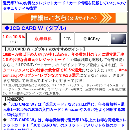
還元率7％のお得なクレジットカード！カード情報を記載していないので
セキュリティも抜群
◆JCB CARD W（ダブル）
1.0～10.5％
永年無料
JCB
QUICPay
（※1）
【JCB CARD W（ダブル）のおすすめポイント】
18歳～39歳以下の人だけが申し込める、年会費無料のうえに通常還元率
1％のお得な高還元クレジットカード
！（40歳以降も継続して保有可能）
さらに「J-POINTパートナー」の「ポイントアップ登録」をすれば、
ス
ターバックスなどの対象の飲食店で10.5％還元
になるうえに
、
Ama
（※2）
zon.co.jpやセブン‐イレブンなどでも2％還元
になるなど
、さまざ
（※3）
まな加盟店で高還元でポイントが貯まってお得！
※1 還元率は交換商品により異なる。※2「スターバックス カード」へのオンライン入金・オ
ートチャージ、Starbucks eGift 、モバイルオーダーが対象で、店舗での利用分・入金分は対象
外。※3 一部のセブン‐イレブンでは対象外。
【関連記事】
◆
「JCB CARD W」は「楽天カード」などとほぼ同じ、年会費無料＋還
元率1～10.5％のJCBの入門カード！Amazonやスタバをよく利用する20
～30代は注目！
◆
「JCB CARD W」は、年会費無料で還元率1％以上のお得な高還元クレ
ジットカード！「JCB CARD W」のメリット・デメリットを他のカード