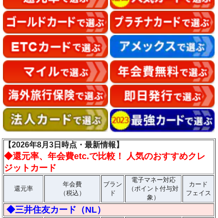
【2026年8月3日時点・最新情報】
◆
還元率、年会費etc.で比較！ 人気のおすすめクレ
ジットカード
電子マネー対応
年会費
ブラン
カード
還元率
（ポイント付与対
（税込）
ド
フェイス
象）
◆三井住友カード（NL）