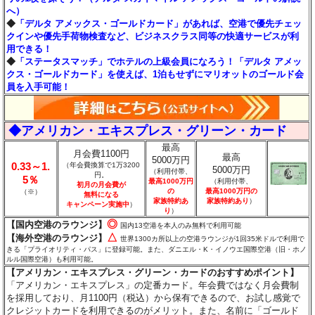
へ）
◆
「デルタ アメックス・ゴールドカード」があれば、空港で優先チェッ
クインや優先手荷物検査など、ビジネスクラス同等の快適サービスが利
用できる！
◆
「ステータスマッチ」でホテルの上級会員になろう！「デルタ アメッ
クス・ゴールドカード」を使えば、1泊もせずにマリオットのゴールド会
員を入手可能！
◆アメリカン・エキスプレス・グリーン・カード
最高
月会費1100円
最高
5000万円
0.33～1.
（年会費換算で1万3200
5000万円
（利用付帯、
円。
5％
最高1000万円
（利用付帯、
初月の月会費が
の
最高1000万円の
（※）
無料になる
家族特約あ
家族特約あり
）
キャンペーン実施中
）
り
）
◎
【国内空港のラウンジ】
国内13空港を本人のみ無料で利用可能
△
【海外空港のラウンジ】
世界1300カ所以上の空港ラウンジが1回35米ドルで利用で
きる「プライオリティ・パス」に登録可能。また、ダニエル・K・イノウエ国際空港（旧・ホノ
ルル国際空港）も利用可能。
【アメリカン・エキスプレス・グリーン・カードのおすすめポイント】
「アメリカン・エキスプレス」の定番カード。年会費ではなく月会費制
を採用しており、月1100円（税込）から保有できるので、お試し感覚で
クレジットカードを利用できるのがメリット。また、名前に「ゴールド