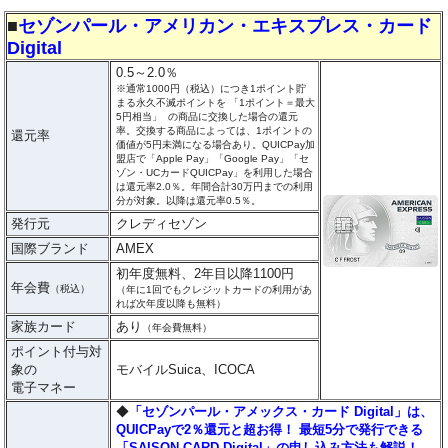
■
セゾンパール・アメリカン・エキスプレス・カード
Digital
0.5～2.0％
※通常1000円（税込）につき1ポイント貯
まる永久不滅ポイントを 「1ポイント＝最大
5円相当」 の商品に交換した場合の還元
率。交換する商品によっては、1ポイントの
還元率
価値が5円未満になる場合あり。QUICPay加
盟店で「Apple Pay」「Google Pay」「セ
ゾン・UCカードQUICPay」を利用した場合
は還元率2.0％。年間合計30万円までの利用
分が対象。以降は還元率0.5％。
発行元
クレディセゾン
国際ブランド
AMEX
初年度無料、2年目以降1100円
年会費
（税込）
（年に1回でもクレジットカードの利用があ
れば次年度以降も無料）
家族カード
あり
（年会費無料）
ポイント付与対
象の
モバイルSuica、ICOCA
電子マネー
◆
「セゾンパール・アメックス・カード Digital」は、
QUICPayで2％還元と超お得！ 最短5分で発行できる
「SAISON CARD Digital」の申し込み方法も解説！