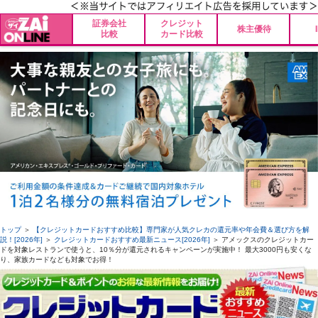
証券会社
クレジット
株主優待
比較
カード比較
トップ
＞
【クレジットカードおすすめ比較】専門家が人気クレカの還元率や年会費＆選び方を解
説！[2026年]
＞
クレジットカードおすすめ最新ニュース[2026年]
＞ アメックスのクレジットカー
ドを対象レストランで使うと、10％分が還元されるキャンペーンが実施中！ 最大3000円も安くな
り、家族カードなども対象でお得！