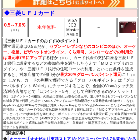
◆三菱ＵＦＪカード
VISA
0.5～7.0％
JCB
永年無料
－
Master
（※1）
AMEX
【三菱ＵＦＪカードのおすすめポイント】
通常還元率は0.5％だが、
セブン‐イレブンなどのコンビニのほか、オーケ
ー、松屋、ピザハットオンライン、くら寿司、スシローなどでの利用分
は還元率7％にアップ
するほか
、カード代金の支払口座を三菱ＵＦ
（※1）
Ｊ銀行に設定するなどの参加条件を満たしたうえで「ＭＤＣアプリのロ
グイン」や「三菱ＵＦＪ銀行の住宅ローンの利用」といった条件を達成
すると、対象店舗での利用分が
最大20％グローバルポイント還元
に！
（※
しかも、カードの利用で獲得できる「グローバルポイント」は「グロ
2）
ーバルポイント Wallet」にチャージすることで、全国のVisaのタッチ決
済対応店舗などで「1ポイント＝5円」として利用できるのがメリット！
※1「1ポイント＝5円相当」の商品に交換した場合の還元率。還元率7％はセブン‐イレブンなど
の対象店舗で利用した場合（AMEXブランドのみ一部加盟店が7％還元特典の対象外）。なお、
Apple PayはQUICPayでの利用が対象（Apple PayとQUICPayはMastercardまたはVisaのみ利
用可能）。※2「カード代金の支払口座を三菱ＵＦＪ銀行に設定」「ＭＤＣアプリからエントリ
ー」という2つの参加条件を満たすと、ポイントアップ条件の達成状況に応じて対象店舗での還
元率が最大20％にアップ（AMEXブランドのみ一部加盟店が最大20％ポイント還元の対象外。
最大20％ポイント還元には利用金額の上限など、各種条件・留意事項あり。詳細は遷移先の公
式サイトを要確認）。
【関連記事】
◆
｢オーケー｣｢オオゼキ｣｢東武ストア｣などのスーパーでも7％還元になる