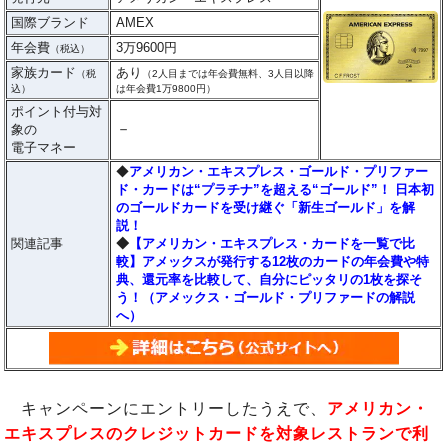
国際ブランド
AMEX
年会費
3万9600円
（税込）
家族カード
あり
（税
（2人目までは年会費無料、3人目以降
込）
は年会費1万9800円）
ポイント付与対
－
象の
電子マネー
◆
アメリカン・エキスプレス・ゴールド・プリファー
ド・カードは“プラチナ”を超える“ゴールド”！ 日本初
のゴールドカードを受け継ぐ「新生ゴールド」を解
説！
関連記事
◆
【アメリカン・エキスプレス・カードを一覧で比
較】アメックスが発行する12枚のカードの年会費や特
典、還元率を比較して、自分にピッタリの1枚を探そ
う！（アメックス・ゴールド・プリファードの解説
へ）
キャンペーンにエントリーしたうえで、
アメリカン・
エキスプレスのクレジットカードを対象レストランで利