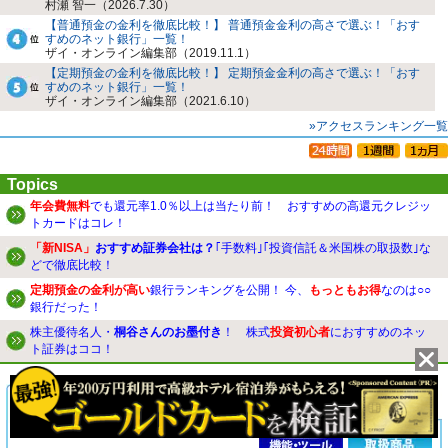
村瀬 智一（2026.7.30）
【普通預金の金利を徹底比較！】 普通預金金利の高さで選ぶ！「おす
すめのネット銀行」一覧！
ザイ・オンライン編集部（2019.11.1）
【定期預金の金利を徹底比較！】 定期預金金利の高さで選ぶ！「おす
すめのネット銀行」一覧！
ザイ・オンライン編集部（2021.6.10）
»アクセスランキング一覧
Topics
年会費無料
でも還元率1.0％以上は当たり前！ おすすめの高還元クレジッ
トカードはコレ！
「新NISA」
おすすめ証券会社は？
｢手数料｣｢投資信託＆米国株の取扱数｣な
どで徹底比較！
定期預金の金利が高い
銀行ランキングを公開！ 今、
もっともお得
なのは○○
銀行だった！
株主優待名人・
桐谷さんのお墨付き
！ 株式
投資初心者
におすすめのネッ
ト証券はココ！