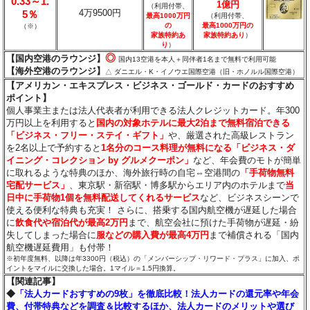
0.33～1.
1億円
（利用付帯、
4万9500円
5％
最高1000万円
（利用付帯、
の
最高1000万円の
（※）
家族特約あ
家族特約あり
）
り
）
◎
【国内空港のラウンジ】
国内13空港を本人＋同伴者1名まで無料で利用可能
【海外空港のラウンジ】
△ ダニエル・K・イノウエ国際空港（旧・ホノルル国際空港）
【アメリカン・エキスプレス・ビジネス・ゴールド・カードのおすすめ
ポイント】
個人事業主または法人代表者が利用できる法人クレジットカード。年300
万円以上を利用すると
国内の対象ホテルに最大2泊まで無料宿泊できる
「ビジネス・フリー・ステイ・ギフト」
や、厳選された高級レストラン
を2名以上で予約すると
1名分のコース料理が無料になる「ビジネス・ダ
イニング・コレクション by グルメクーポン」
など、年会費のモトが簡単
に取れるような特典のほか、海外旅行時の自宅⇔空港間の
「手荷物無料
宅配サービス」
、東京駅・新宿駅・博多駅からエリア内のホテルまで
当
日中に手荷物1個を無料配送してくれるサービス
など、ビジネスシーンで
使える便利な特典も充実！ さらに、搭乗する国内航空機が遅延した場合
に
飲食代や宿泊代が最高2万円
まで、航空会社に預けた手荷物が遅延・紛
失してしまった場合に
服などの購入費が最高4万円
まで補償される「国内
航空機遅延費用」も付帯！
※初年度無料、以降は年3300円（税込）の「メンバーシップ・リワード・プラス」に加入、ポ
イントをマイルに交換した場合。1マイル＝1.5円換算。
【関連記事】
◆
「法人カードおすすめの9枚」を徹底比較！法人カードの還元率や年会
費、付帯特典などを調査＆比較するほか、法人カードのメリットや選び