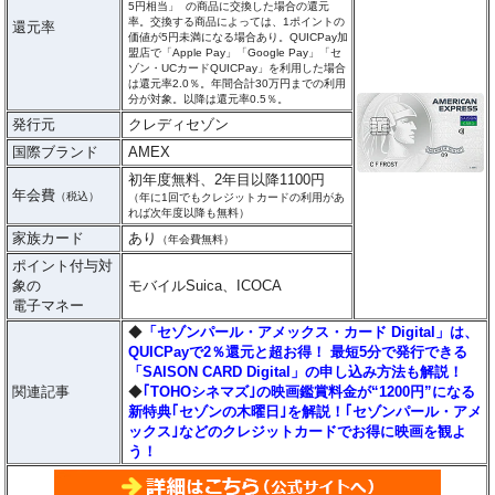
5円相当」 の商品に交換した場合の還元
率。交換する商品によっては、1ポイントの
還元率
価値が5円未満になる場合あり。QUICPay加
盟店で「Apple Pay」「Google Pay」「セ
ゾン・UCカードQUICPay」を利用した場合
は還元率2.0％。年間合計30万円までの利用
分が対象。以降は還元率0.5％。
発行元
クレディセゾン
国際ブランド
AMEX
初年度無料、2年目以降1100円
年会費
（税込）
（年に1回でもクレジットカードの利用があ
れば次年度以降も無料）
家族カード
あり
（年会費無料）
ポイント付与対
象の
モバイルSuica、ICOCA
電子マネー
◆
「セゾンパール・アメックス・カード Digital」は、
QUICPayで2％還元と超お得！ 最短5分で発行できる
「SAISON CARD Digital」の申し込み方法も解説！
関連記事
◆
｢TOHOシネマズ｣の映画鑑賞料金が“1200円”になる
新特典｢セゾンの木曜日｣を解説！｢セゾンパール・アメ
ックス｣などのクレジットカードでお得に映画を観よ
う！