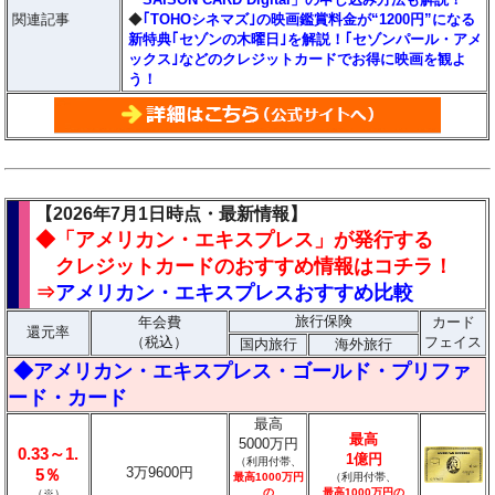
関連記事
◆
｢TOHOシネマズ｣の映画鑑賞料金が“1200円”になる
新特典｢セゾンの木曜日｣を解説！｢セゾンパール・アメ
ックス｣などのクレジットカードでお得に映画を観よ
う！
【2026年7月1日時点・最新情報】
◆「アメリカン・エキスプレス」が発行する
クレジットカードのおすすめ情報はコチラ！
⇒
アメリカン・エキスプレスおすすめ比較
旅行保険
年会費
カード
還元率
（税込）
フェイス
国内旅行
海外旅行
◆アメリカン・エキスプレス・ゴールド・プリファ
ード・カード
最高
最高
5000万円
0.33～1.
1億円
（利用付帯、
3万9600円
5％
最高1000万円
（利用付帯、
の
最高1000万円の
（※）