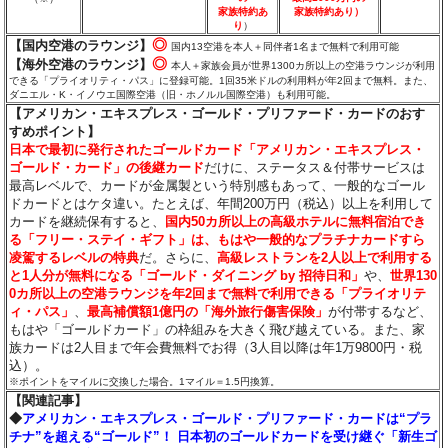
家族特約あ
家族特約あり）
り
）
◎
【国内空港のラウンジ】
国内13空港を本人＋同伴者1名まで無料で利用可能
◎
【海外空港のラウンジ】
本人＋家族会員が世界1300カ所以上の空港ラウンジが利用
できる「プライオリティ・パス」に登録可能。1回35米ドルの利用料が年2回まで無料。また、
ダニエル・K・イノウエ国際空港（旧・ホノルル国際空港）も利用可能。
【アメリカン・エキスプレス・ゴールド・プリファード・カードのおす
すめポイント】
日本で最初に発行されたゴールドカード「アメリカン・エキスプレス・
ゴールド・カード」の後継カード
だけに、ステータス＆付帯サービスは
最高レベルで、カードが金属製という特別感もあって、一般的なゴール
ドカードとはケタ違い。たとえば、年間200万円（税込）以上を利用して
カードを継続保有すると、
国内50カ所以上の高級ホテルに無料宿泊でき
る「フリー・ステイ・ギフト」は、もはや一般的なプラチナカードすら
凌駕するレベルの特典
だ。さらに、
高級レストランを2人以上で利用する
と1人分が無料になる「ゴールド・ダイニング by 招待日和」
や、
世界130
0カ所以上の空港ラウンジを年2回まで無料で利用できる「プライオリテ
ィ・パス」
、
最高補償額1億円の「海外旅行傷害保険」
が付帯するなど、
もはや「ゴールドカード」の枠組みを大きく飛び越えている。また、家
族カードは2人目まで年会費無料でお得（3人目以降は年1万9800円・税
込）。
※ポイントをマイルに交換した場合。1マイル＝1.5円換算。
【関連記事】
◆
アメリカン・エキスプレス・ゴールド・プリファード・カードは“プラ
チナ”を超える“ゴールド”！ 日本初のゴールドカードを受け継ぐ「新生ゴ