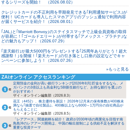
するシリーズを開始！ （2026.08.02）
クレジットカードの不正利用を早期発見できる｢利用通知サービス｣が
便利！ UCカードも導入したスマホアプリのプッシュ通知で利用内容
が届くサービスを紹介！（2026.08.01）
｢JAL｣と｢Marriott Bonvoy｣のステイタスマッチで上級会員資格の取得
が容易に！｢ゴールドエリート｣が付帯する｢アメックス・プラチナ｣な
どの魅力もアップ！（2026.07.29）
｢楽天銀行｣が最大5000円をプレゼントする｢25周年ありがとう！超大
感謝祭！｣を開催！｢楽天カード｣の引き落とし口座の設定などでキャ
ンペーンに参加しよう！（2026.07.26）
»もっと見る
ZAiオンライン アクセスランキング
定期預金の金利が高い銀行ランキング[2026年8月] 貯金をするなら、メ
ガバンクの3倍以上も高金利なSBI新生銀行など、お得な銀行を選ぶの
がおすすめ！
ザイ・オンライン編集部（2026.8.3）
花王（4452）、株主優待を新設！ 2026年12月末の保有株数が400株未
満なら｢抽選で自社製品｣、400株以上なら6000～1万円分の自社商品が
もらえることに
ザイ・オンライン編集部（2026.8.5）
「レアアース」関連銘柄を紹介！ 政府が2030年頃の商業化を目指す南
鳥島沖のレアアース開発は、中国の輸出規制による供給不足を解決する
重要な投資テーマ