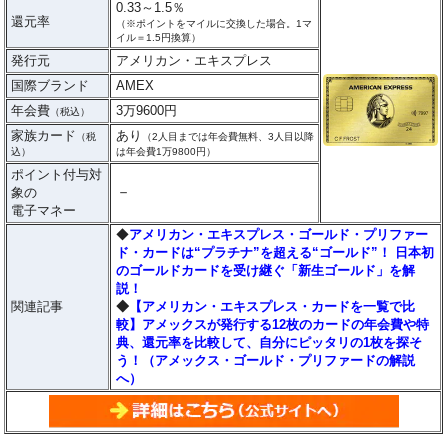
0.33～1.5％
還元率
（※ポイントをマイルに交換した場合。1マ
イル＝1.5円換算）
発行元
アメリカン・エキスプレス
国際ブランド
AMEX
年会費
3万9600円
（税込）
家族カード
あり
（税
（2人目までは年会費無料、3人目以降
込）
は年会費1万9800円）
ポイント付与対
－
象の
電子マネー
◆
アメリカン・エキスプレス・ゴールド・プリファー
ド・カードは“プラチナ”を超える“ゴールド”！ 日本初
のゴールドカードを受け継ぐ「新生ゴールド」を解
説！
関連記事
◆
【アメリカン・エキスプレス・カードを一覧で比
較】アメックスが発行する12枚のカードの年会費や特
典、還元率を比較して、自分にピッタリの1枚を探そ
う！（アメックス・ゴールド・プリファードの解説
へ）