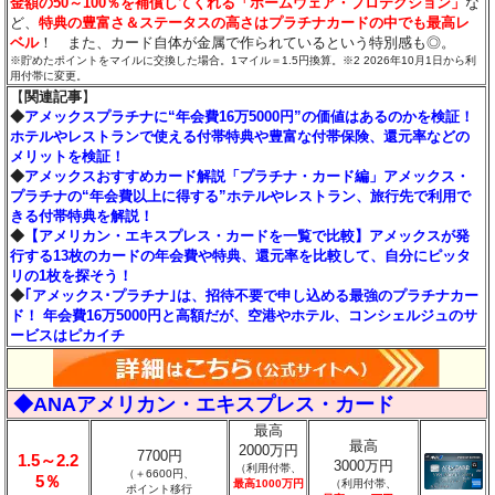
金額の50～100％を補償してくれる「ホームウェア・プロテクション」
な
ど、
特典の豊富さ＆ステータスの高さはプラチナカードの中でも最高レ
ベル
！ また、カード自体が金属で作られているという特別感も◎。
※貯めたポイントをマイルに交換した場合。1マイル＝1.5円換算。※2 2026年10月1日から利
用付帯に変更。
【
関連記事
】
◆
アメックスプラチナに“年会費16万5000円”の価値はあるのかを検証！
ホテルやレストランで使える付帯特典や豊富な付帯保険、還元率などの
メリットを検証！
◆
アメックスおすすめカード解説「プラチナ・カード編」アメックス・
プラチナの“年会費以上に得する”ホテルやレストラン、旅行先で利用で
きる付帯特典を解説！
◆
【アメリカン・エキスプレス・カードを一覧で比較】アメックスが発
行する13枚のカードの年会費や特典、還元率を比較して、自分にピッタ
リの1枚を探そう！
◆
｢アメックス･プラチナ｣は、招待不要で申し込める最強のプラチナカー
ド！ 年会費16万5000円と高額だが、空港やホテル、コンシェルジュのサ
ービスはピカイチ
◆ANAアメリカン・エキスプレス・カード
最高
最高
2000万円
7700円
1.5～2.2
3000万円
（利用付帯、
（＋6600円、
5％
最高1000万円
（利用付帯、
ポイント移行