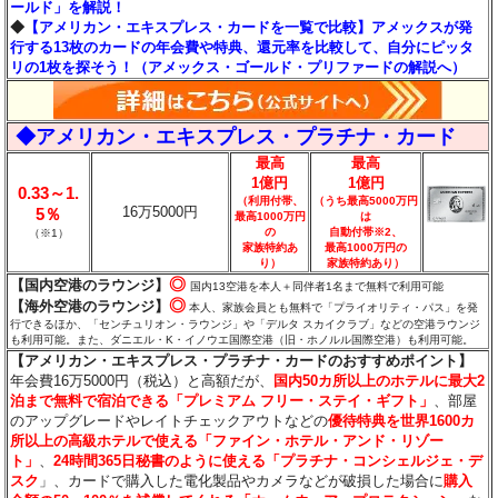
ールド」を解説！
◆
【アメリカン・エキスプレス・カードを一覧で比較】アメックスが発
行する13枚のカードの年会費や特典、還元率を比較して、自分にピッタ
リの1枚を探そう！（アメックス・ゴールド・プリファードの解説へ）
◆アメリカン・エキスプレス・プラチナ・カード
最高
最高
1億円
1億円
0.33～1.
（利用付帯、
（うち最高5000万円
16万5000円
5％
最高1000万円
は
の
自動付帯※2、
（※1）
家族特約あ
最高1000万円の
り
）
家族特約あり）
◎
【国内空港のラウンジ】
国内13空港を本人＋同伴者1名まで無料で利用可能
◎
【海外空港のラウンジ】
本人、家族会員とも無料で「プライオリティ・パス」を発
行できるほか、「センチュリオン・ラウンジ」や「デルタ スカイクラブ」などの空港ラウンジ
も利用可能。
また、ダニエル・K・イノウエ国際空港（旧・ホノルル国際空港）も利用可能。
【アメリカン・エキスプレス・プラチナ・カードのおすすめポイント】
年会費16万5000円（税込）と高額だが、
国内50カ所以上のホテルに最大2
泊まで無料で宿泊できる「プレミアム フリー・ステイ・ギフト」
、部屋
のアップグレードやレイトチェックアウトなどの
優待特典を世界1600カ
所以上の高級ホテルで使える「ファイン・ホテル・アンド・リゾー
ト」
、
24時間365日秘書のように使える「プラチナ・コンシェルジェ・デ
スク
」、カードで購入した電化製品やカメラなどが破損した場合に
購入