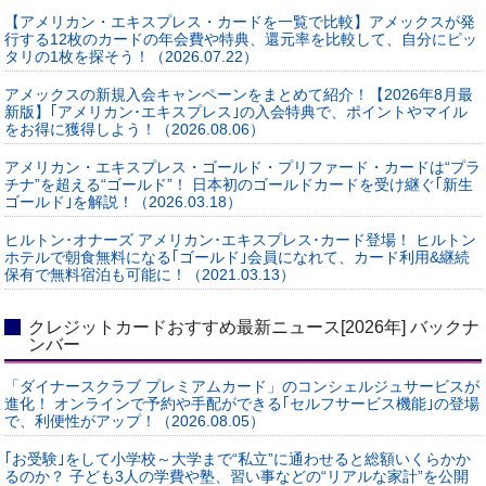
【アメリカン・エキスプレス・カードを一覧で比較】アメックスが発
行する12枚のカードの年会費や特典、還元率を比較して、自分にピッ
タリの1枚を探そう！（2026.07.22）
アメックスの新規入会キャンペーンをまとめて紹介！【2026年8月最
新版】｢アメリカン･エキスプレス｣の入会特典で、ポイントやマイル
をお得に獲得しよう！（2026.08.06）
アメリカン・エキスプレス・ゴールド・プリファード・カードは“プラ
チナ”を超える“ゴールド”！ 日本初のゴールドカードを受け継ぐ｢新生
ゴールド｣を解説！（2026.03.18）
ヒルトン･オナーズ アメリカン･エキスプレス･カード登場！ ヒルトン
ホテルで朝食無料になる｢ゴールド｣会員になれて、カード利用&継続
保有で無料宿泊も可能に！（2021.03.13）
クレジットカードおすすめ最新ニュース[2026年] バックナ
ンバー
「ダイナースクラブ プレミアムカード」のコンシェルジュサービスが
進化！ オンラインで予約や手配ができる｢セルフサービス機能｣の登場
で、利便性がアップ！（2026.08.05）
｢お受験｣をして小学校～大学まで“私立”に通わせると総額いくらかか
るのか？ 子ども3人の学費や塾、習い事などの“リアルな家計”を公開