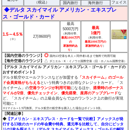
（税込）
フェイス
国内旅行
海外旅行
◆デルタ スカイマイル アメリカン・エキスプレ
ス・ゴールド・カード
最高
最高
5000万円
1億円
1.5～4.5％
（利用付帯、
2万8600円
最高1000万円
（利用付帯、
（※）
の
最高1000万円の
家族特約あ
家族特約あり
）
り
）
◎
【国内空港のラウンジ】
国内13空港を本人＋同伴者1名まで無料で利用可能
△
【海外空港のラウンジ】
ダニエル・K・イノウエ国際空港（旧・ホノルル国際空港）
【デルタ スカイマイル アメリカン・エキスプレス・ゴールド・カードの
おすすめポイント】
デルタ航空やエールフランスなどが加盟する
「スカイチーム」のゴール
ド会員資格がもらえる
という特典つきのお得なクレジットカード。「ス
カイチーム」の
空港ラウンジが利用可能
になるほか、
搭乗時のボーナス
マイルが2倍
、
優先チェックイン
、
優先搭乗
、
座席のアップグレード
な
ど、「スカイチーム」の上級会員ならではのワンランク上の旅行が実現
可能に！
※1マイル＝1.5円換算。デルタ航空の航空券を購入した場合はポイント3倍。
【
関連記事
】
◆
【アメリカン・エキスプレス・カードを一覧で比較】アメックスが発
行する13枚のカードの年会費や特典、還元率を比較して、自分にピッタ
リの1枚を探そう！（デルタ スカイマイル アメックス・ゴールドの解説