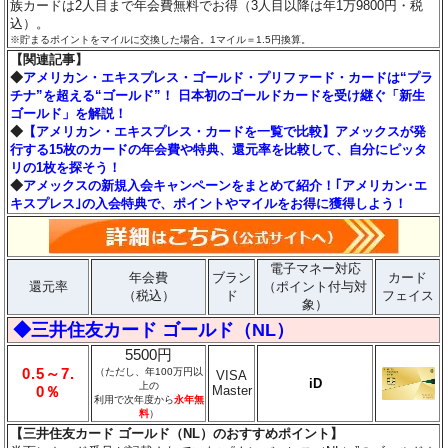
族カードは2人目まで年会費無料でお得（3人目以降は年1万9800円・税
込）。
※貯まるポイントをマイルに交換した場合。1マイル＝1.5円換算。
【関連記事】
◆
アメリカン・エキスプレス・ゴールド・プリファード・カードは“プラ
チナ”を超える“ゴールド”！ 日本初のゴールドカードを受け継ぐ「新生
ゴールド」を解説！
◆
【アメリカン・エキスプレス・カードを一覧で比較】アメックスが発
行する15枚のカードの年会費や特典、還元率を比較して、自分にピッタ
リの1枚を探そう！
◆
アメックスの新規入会キャンペーンをまとめて紹介！｢アメリカン･エ
キスプレス｣の入会特典で、ポイントやマイルをお得に獲得しよう！
電子マネー対応
年会費
ブラン
カード
還元率
（ポイント付与対
（税込）
ド
フェイス
象）
◆三井住友カード ゴールド（NL）
5500円
0.5～7.
（ただし、年100万円以
VISA
iD
上の
Master
0％
利用で次年度から
永年無
料
）
【三井住友カード ゴールド（NL）のおすすめポイント】