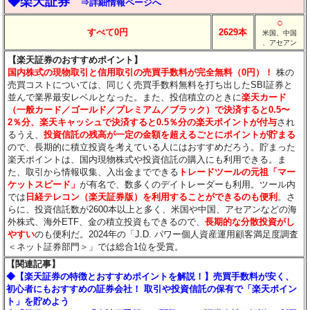
◆楽天証券
⇒詳細情報ページへ
○
すべて0円
2629本
米国、中国
、アセアン
【楽天証券のおすすめポイント】
国内株式の現物取引と信用取引の売買手数料が完全無料（0円）！
株の
売買コストについては、同じく売買手数料無料を打ち出したSBI証券と
並んで業界最安レベルとなった。また、投信積立のときに
楽天カード
（一般カード／ゴールド／プレミアム／ブラック）で決済すると0.5〜
2％分
、楽天キャッシュで決済すると0.5％分
の楽天ポイントが付与
され
るうえ、
投資信託の残高が一定の金額を超えるごとにポイントが貯まる
ので、長期的に積立投資を考えている人にはおすすめだろう。貯まった
楽天ポイントは、国内現物株式や投資信託の購入にも利用できる。ま
た、取引から情報収集、入出金までできる
トレードツールの元祖「マー
ケットスピード」
が有名で、数多くのデイトレーダーも利用。ツール内
では
日経テレコン（楽天証券版）を利用することができるのも便利
。さ
らに、投資信託数が2600本以上と多く、米国や中国、アセアンなどの海
外株式、海外ETF、金の積立投資もできるので、
長期的な分散投資がし
やすい
のも便利だ。2024年の「J.D. パワー個人資産運用顧客満足度調査
＜ネット証券部門＞」では総合1位を受賞。
【関連記事】
◆【楽天証券の特徴とおすすめポイントを解説！】売買手数料が安く、
初心者にもおすすめの証券会社！ 取引や投資信託の保有で「楽天ポイン
ト」を貯めよう