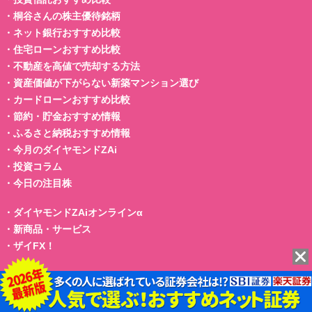
・
桐谷さんの株主優待銘柄
・
ネット銀行おすすめ比較
・
住宅ローンおすすめ比較
・
不動産を高値で売却する方法
・
資産価値が下がらない新築マンション選び
・
カードローンおすすめ比較
・
節約・貯金おすすめ情報
・
ふるさと納税おすすめ情報
・
今月のダイヤモンドZAi
・
投資コラム
・
今日の注目株
・
ダイヤモンドZAiオンラインα
・
新商品・サービス
・
ザイFX！
当ウェブサイトにおけるデータは、クォンツ・リサーチ、時事通信社、セントラ