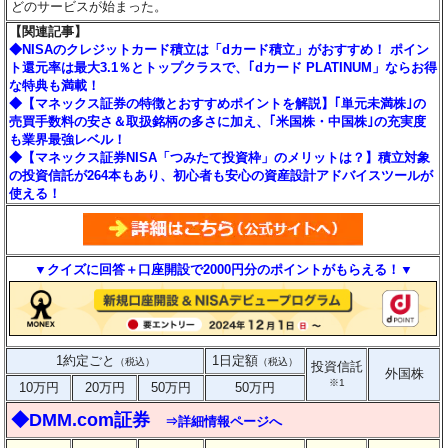
どのサービスが始まった。
【関連記事】
◆NISAのクレジットカード積立は「dカード積立」がおすすめ！ ポイン
ト還元率は最大3.1％とトップクラスで、｢dカード PLATINUM」ならお得
な特典も満載！
◆【マネックス証券の特徴とおすすめポイントを解説】｢単元未満株｣の
売買手数料の安さ＆取扱銘柄の多さに加え、｢米国株・中国株｣の充実度
も業界最強レベル！
◆【マネックス証券NISA「つみたて投資枠」のメリットは？】積立対象
の投資信託が264本もあり、初心者も安心の資産設計アドバイスツールが
使える！
▼クイズに回答＋口座開設で2000円分のポイントがもらえる！▼
1約定ごと
1日定額
（税込）
（税込）
投資信託
外国株
※1
10万円
20万円
50万円
50万円
◆DMM.com証券
⇒詳細情報ページへ