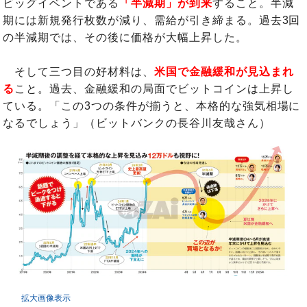
ビッグイベントである
「半減期」が到来
すること。半減
期には新規発行枚数が減り、需給が引き締まる。過去3回
の半減期では、その後に価格が大幅上昇した。
そして三つ目の好材料は、
米国で金融緩和が見込まれ
る
こと。過去、金融緩和の局面でビットコインは上昇し
ている。「この3つの条件が揃うと、本格的な強気相場に
なるでしょう」（ビットバンクの長谷川友哉さん）
拡大画像表示