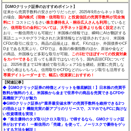
【GMOクリック証券のおすすめポイント】
従来から売買手数料の安さがウリだったが、2025年9月からネット取引
の場合、
国内株式（現物・信用取引）と投資信託の売買手数料が完全無
料に！
コストにうるさい
株主優待名人・桐谷広人さんも利用
していると
か。
信用取引の金利については、大手ネット証券よりも低く設定
されて
おり、一般信用売りも可能だ！ 米国株の情報では、瞬時にAIが翻訳する
英語ニュースやグラフ化された決算情報などが提供されており、米国株
CFDの取引に役立つ。商品の品揃えは、株式、FXのほか、外国債券やCF
Dまである充実ぶり。CFDでは、各国の株価指数のほか、原油や金など
の商品、外国株など多彩な取引が可能。
この1社でほぼすべての投資対象
をカバーできる
と言っても過言ではないだろう。国内店頭CFDについて
は、2025年度まで12年連続で取引高シェア1位を継続。頻繁に売買しな
い初心者はもちろん、信用取引やCFDなどのレバレッジ取引も活用する
専業デイトレーダーまで、幅広い投資家におすすめ！
【関連記事】
◆【GMOクリック証券の特徴とメリットを徹底解説！】日本株の売買手
数料が無料のうえ、米国株から金まで世界中の商品を売買できるCFDや
高機能アプリが魅力
◆GMOクリック証券が“業界最安値水準”の売買手数料を維持できる2つ
の理由とは？ 機能充実の新アプリのリリースで、スマホでもPCに負けな
い投資環境を実現！
◆「株主優待のタダ取り(クロス取引)」で得するなら、GMOクリック証
券がおすすめ！ 一般信用の「売建」を使って、ノーリスクで優待をゲッ
トする方法を解説！