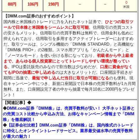
○
－
－
88円
106円
198円
米国
【DMM.com証券のおすすめポイント】
国内株と米国株のトレードに力を入れたネット証券で、
ひとつの取引ツ
ールで日本株と米国株をシームレスに取引可能
。信用取引の売買コスト
の安さもメリット。信用取引の売買手数料は無料で、信用金利も低めに
抑えられており、信用取引を多用するアクティブトレーダーにおすすめ
だ。取引ツールは、シンプル機能の「DMM株 STANDARD」と高機能な
「DMM株 PRO+」の2種類。スマホ用アプリも「かんたんモード」と
「ノーマルモード」を使い分ける形になっており、
初級者から中上級者
まで、あらゆる個人投資家にとってトレードしやすい環境が整ってい
る
。IPOは委託販売のみなので割当数は少なめだが、
口座に資金がなく
てもIPOの抽選に申し込める
のは大きなメリットだ。口座開設手続きが
期間に迅速で、
最短で申し込んだ当日に取引が可能になる
のも便利。現
在キャンペーン中につき、新規口座開設で日本株の売買手数料が1カ月間
無料。また、口座開設完了者の中から抽選で毎月10名に2000円をプレゼ
ント！
【関連記事】◆
◆
DMM.com証券「DMM株」は、売買手数料が安い！ 大手ネット証券と
の売買コスト比較から申込み方法、お得なキャンペーン情報まで「DMM
株」を徹底解説！
◆
【証券会社比較】DMM.com証券「DMM株」は、国内株式のトレード
に特化したオンライントレードサービス。業界最安値水準の売買手数料
が最大の魅力！