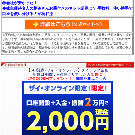
券会社が安かった！
◆株主優待名人の桐谷さんお墨付きのネット証券は？ 手数料、使い勝手で
口座を使い分けるのが桐谷流！
※手数料などの情報は定期的に見直しを行っていますが、更新の関係で最新の情報と異なる場合
があります。最新情報は各証券会社の公式サイトをご確認ください。売買手数料は、1回の注文
が複数の約定に分かれた場合、同一日であれば約定代金を合算し、1回の注文として計算しま
す。投資信託の取扱数は、各証券会社の投資信託の検索機能をもとに計測しており、実際の購入
可能本数と異なる場合が場合があります。
【SBI証券×ザイ・オンライン】タイアップ企画
新規口座開設＋条件クリアした人
全員に
現金2000円プレゼント！
⇒
関連記事はこちら