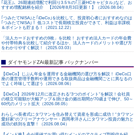
｢花王｣、26期連続増配で利回り3.5％の｢三菱HCキャピタル｣など、お
すすめ増配銘柄を紹介 【2026年8月3日更新！】（2026.08.04）
｢つみたてNISA｣と｢iDeCo｣を比較して、投資初心者におすすめなのは
｢つみたてNISA｣！ 低コストで長期積立投資ができて、利益は非課税
＆ポイントも貯まる！（2021.12.22）
「法人カードおすすめの9枚」を比較！ おすすめ法人カードの年会費
や付帯特典を比較して紹介するほか、法人カードのメリットや選び方
をわかりやすく解説！（2025.03.03）
ダイヤモンドZAi最新記事 バックナンバー
【iDeCo】じぶん年金を運用する金融機関の選び方を解説！ iDeCo口
座の運営管理手数料や運用できる取扱商品は金融機関ごとに異なるの
でよく吟味して選ぼう（2026.08.06）
【iDeCo】2026年12月に改正される“3つのポイント”を解説！会社員
の積立可能額が大幅アップ＆掛け金の拠出期間が70歳まで伸び、50～
60代のメリット拡大（2026.08.05）
わらしべ長者式にタワマンを住み替えて資産を形成に成功！“タワマン
愛好家“のフリーアナウンサー・西岡孝洋さんにタワマン投資の魅力と
成功の鉄則を直撃！（2026.08.04）
【インド株】今が底値でお買い得なインドのアクティブ型投信を紹