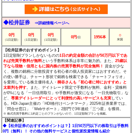
◆松井証券
⇒詳細情報ページへ
○
0円
0円
0円
0円
1956本
/日
米国
（1日定額）
（1日定額）
（1日定額）
【松井証券のおすすめポイント】
1日定額制プランしかないものの
1日の約定金額の合計が50万円以下であ
れば売買手数料が無料
という手数料体系は非常に魅力的。また、
25歳以
下なら現物・信用ともに国内株の売買手数料が完全無料！
資金が少な
く、複数の銘柄に分散投資する初心者の個人投資家にはおすすめだ。そ
の使い勝手は、チャート形状で銘柄を検索できる「チャートフォリオ」
を愛用している株主優待名人・
桐谷さんも「初心者に特におすすめ」と
太鼓判を押す
。また、デイトレード限定で手数料が無料、金利・貸株料
が0%になる「一日信用取引」や手数料が激安になる「一日先物取引」な
ど、
専業デイトレーダーにとって利便性の高いサービスも充実
してい
る。HDI-Japan主催の「HDI格付けベンチマーク」2025年証券業界では、
「問合せ窓口」「Webサポート」2部門で3年連続「三つ星」を獲得。
※ 株式売買手数料に1約定ごとのプランがないので、1日定額制プランを掲載。
【関連記事】
◆【松井証券のおすすめポイントは？】1日50万円以下の株取引は手数料
0円（無料）！ その他の無料サービスと個性派投資情報も紹介