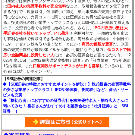
口座数では業界トップクラスの大手ネット証券で、最大の魅力のひとつ
は
国内株式の売買手数料が完全無料
なこと。取引報告書などを電子交付
するだけで、現物取引、信用取引に加え、単元未満株の売買手数料まで0
円になるので、売買コストに関しては圧倒的にお得な証券会社と言え
る。投資信託の数が業界トップクラスなうえ100円以上1円単位で買える
ので、投資初心者でも気軽に始められる。さらに、
IPOの取扱い数は大
手証券会社を抜いてトップ
。
PTS取引
も利用可能で、一般的な取引所よ
り有利な価格で株取引できる場合もある。海外株式は米国株、中国株の
ほか、アセアン株も取り扱うなど、とにかく
商品の種類が豊富
だ。米国
株の売買手数料が最低0米ドルから取引可能になのも魅力。
低コストで幅
広い金融商品に投資したい人
には、必須の証券会社と言えるだろう。「2
025年度JCSI（日本版顧客満足度指数）調査」の「証券業種」で9年連続
1位を獲得。また
口座開設サポートデスクが土日も営業
しているのも、初
心者には嬉しいポイントだ。
【SBI証券の関連記事】
◆【SBI証券の特徴とおすすめポイントを解説！】株式投資の売買手数料
の安さは業界トップクラス！ IPOや米国株、夜間取引など、商品・サー
ビスも充実
◆「株初心者」におすすめの証券会社を株主優待名人・桐谷広人さんに
聞いてみた！ 桐谷さんがおすすめする証券会社は「松井証券」と「SBI
証券」！