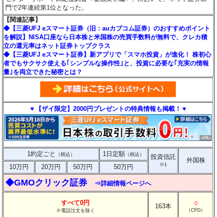
門で2年連続第1位となった。
【関連記事】
◆【三菱UFJ eスマート証券（旧：auカブコム証券）のおすすめポイント
を解説】NISA口座なら日本株と米国株の売買手数料が無料で、クレカ積
立の還元率はネット証券トップクラス
◆【三菱UFJ eスマート証券】新アプリで「スマホ投資」が進化！ 株初心
者でもサクサク使える｢シンプルな操作性｣と、投資に必要な｢充実の情報
量｣を両立できた秘密とは？
▼【ザイ限定】2000円プレゼントの特典情報も掲載！▼
1約定ごと
1日定額
（税込）
（税込）
投資信託
外国株
※1
10万円
20万円
50万円
50万円
◆GMOクリック証券
⇒詳細情報ページへ
○
すべて0円
163本
（CFD）
※電話注文を除く