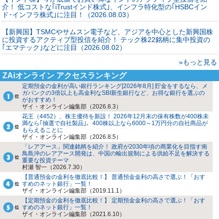
介！ 低コストな｢iTrustインド株式｣、インフラ特化型の｢HSBCイン
ド･インフラ株式｣に注目！（2026.08.03）
【新興国】TSMCやサムスン電子など、アジアを中心とした新興国株
に投資するアクティブ型投信を紹介！ テック株22銘柄に集中投資の
｢エマテック｣などに注目（2026.08.02）
»もっと見る
ZAiオンライン アクセスランキング
定期預金の金利が高い銀行ランキング[2026年8月] 貯金をするなら、メ
ガバンクの3倍以上も高金利なSBI新生銀行など、お得な銀行を選ぶの
がおすすめ！
ザイ・オンライン編集部（2026.8.3）
花王（4452）、株主優待を新設！ 2026年12月末の保有株数が400株未
満なら｢抽選で自社製品｣、400株以上なら6000～1万円分の自社商品が
もらえることに
ザイ・オンライン編集部（2026.8.5）
「レアアース」関連銘柄を紹介！ 政府が2030年頃の商業化を目指す南
鳥島沖のレアアース開発は、中国の輸出規制による供給不足を解決する
重要な投資テーマ
村瀬 智一（2026.7.30）
【普通預金の金利を徹底比較！】 普通預金金利の高さで選ぶ！「おす
すめのネット銀行」一覧！
ザイ・オンライン編集部（2019.11.1）
【定期預金の金利を徹底比較！】 定期預金金利の高さで選ぶ！「おす
すめのネット銀行」一覧！
ザイ・オンライン編集部（2021.6.10）