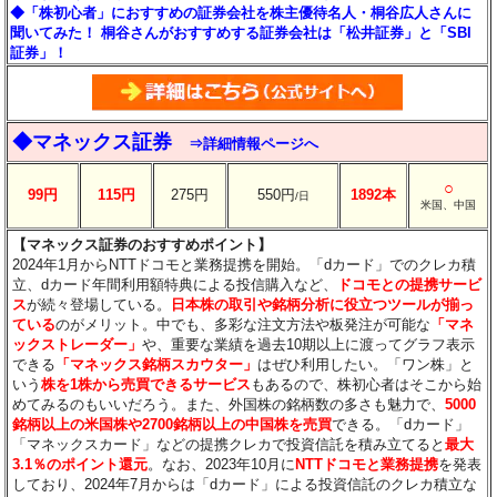
◆「株初心者」におすすめの証券会社を株主優待名人・桐谷広人さんに
聞いてみた！ 桐谷さんがおすすめする証券会社は「松井証券」と「SBI
証券」！
◆マネックス証券
⇒詳細情報ページへ
○
99円
115円
275円
550円
1892本
/日
米国、中国
【マネックス証券のおすすめポイント】
2024年1月からNTTドコモと業務提携を開始。「dカード」でのクレカ積
立、dカード年間利用額特典による投信購入など、
ドコモとの提携サービ
ス
が続々登場している。
日本株の取引や銘柄分析に役立つツールが揃っ
ている
のがメリット。中でも、多彩な注文方法や板発注が可能な
「マネ
ックストレーダー」
や、重要な業績を過去10期以上に渡ってグラフ表示
できる
「マネックス銘柄スカウター」
はぜひ利用したい。「ワン株」と
いう
株を1株から売買できるサービス
もあるので、株初心者はそこから始
めてみるのもいいだろう。また、外国株の銘柄数の多さも魅力で、
5000
銘柄以上の米国株や2700銘柄以上の中国株を売買
できる。「dカード」
「マネックスカード」などの提携クレカで投資信託を積み立てると
最大
3.1％のポイント還元
。なお、2023年10月に
NTTドコモと業務提携
を発表
しており、2024年7月からは「dカード」による投資信託のクレカ積立な