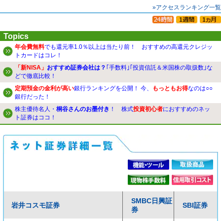
»アクセスランキング一覧
Topics
年会費無料
でも還元率1.0％以上は当たり前！ おすすめの高還元クレジッ
トカードはコレ！
「新NISA」
おすすめ証券会社は？
｢手数料｣｢投資信託＆米国株の取扱数｣な
どで徹底比較！
定期預金の金利が高い
銀行ランキングを公開！ 今、
もっともお得
なのは○○
銀行だった！
株主優待名人・
桐谷さんのお墨付き
！ 株式
投資初心者
におすすめのネッ
ト証券はココ！
SMBC日興証
岩井コスモ証券
SBI証券
券