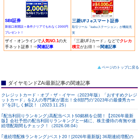
SBI証券
三菱UFJ eスマート証券
新規口座開設＋条件クリアでもれなく2000円
取引ツール「kabuステーション」が機能充
プレゼント！
実
ザイ・オンラインで
人気NO.1
の大
「三菱UFJカード」などで
クレカ
手ネット証券！
⇒
関連記事
積立
がお得！
⇒
関連記事
ページのトップに戻る
ダイヤモンドZAi最新記事の関連記事
クレジットカード・オブ・ザ・イヤー（2023年版）「おすすめクレジ
ットカード」を2人の専門家が選出！全8部門の“2023年の最優秀カー
ド”を詳しく解説！（2023.11.25）
｢配当利回りランキング｣高配当ベスト50銘柄を公開！【2026年最新
版】会社予想の配当利回りランキングと一緒に、株主優待の有無や連
続増配期間もチェック！（2026.08.04）
｢連続増配株ランキング｣ベスト20！[2026年最新版] 36期連続増配の