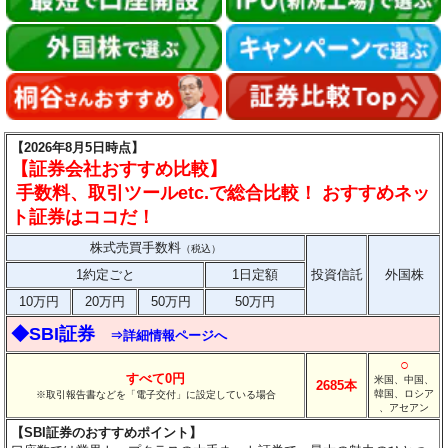
【2026年8月5日時点】
【証券会社おすすめ比較】
手数料、取引ツールetc.で総合比較！ おすすめネッ
ト証券はココだ！
株式売買手数料
（税込）
1約定ごと
1日定額
投資信託
外国株
10万円
20万円
50万円
50万円
◆SBI証券
⇒詳細情報ページへ
○
すべて0円
米国、中国、
2685本
韓国、ロシア
※取引報告書などを「電子交付」に設定している場合
、アセアン
【SBI証券のおすすめポイント】