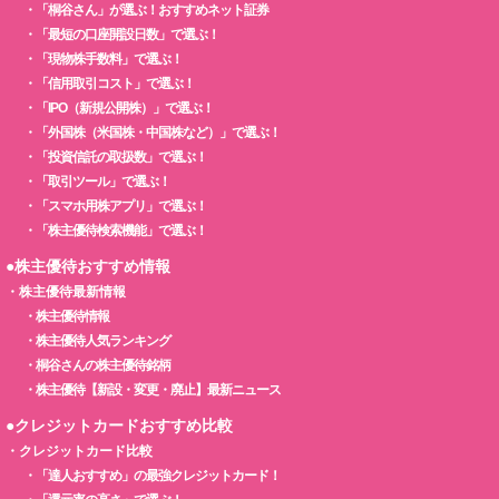
・
「桐谷さん」が選ぶ！おすすめネット証券
・
「最短の口座開設日数」で選ぶ！
・
「現物株手数料」で選ぶ！
・
「信用取引コスト」で選ぶ！
・
「IPO（新規公開株）」で選ぶ！
・
「外国株（米国株・中国株など）」で選ぶ！
・
「投資信託の取扱数」で選ぶ！
・
「取引ツール」で選ぶ！
・
「スマホ用株アプリ」で選ぶ！
・
「株主優待検索機能」で選ぶ！
●株主優待おすすめ情報
・
株主優待最新情報
・
株主優待情報
・
株主優待人気ランキング
・
桐谷さんの株主優待銘柄
・
株主優待【新設・変更・廃止】最新ニュース
●クレジットカードおすすめ比較
・
クレジットカード比較
・
「達人おすすめ」の最強クレジットカード！