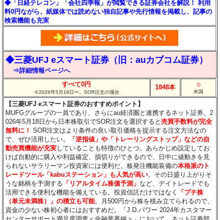
◆「日経テレコン」「会社四季報」が閲覧できる証券会社を解説！ 利用
料0円ながら、紙媒体では読めない独自記事や先行情報を掲載し、記事の
検索機能も充実
◆三菱UFJ eスマート証券（旧：auカブコム証券）
⇒詳細情報ページへ
○
すべて0円
1848本
米国
※2026年5月18日〜。SOR注文の場合
【三菱UFJ eスマート証券のおすすめポイント】
MUFGグループの一員であり、さらにau経済圏と連携するネット証券。2
026年5月18日から日本株取引でSOR注文を選択すると
売買手数料が完全
無料に！
SOR注文はより条件の良い取引価格を提示する注文方法なの
で、ぜひ活用したい。
「逆指値」や「トレーリングストップ」などの自
動売買機能が充実
していることも特徴のひとつ。あらかじめ設定してお
けば自動的に購入や利益確定、損切りができるので、日中に値動きを見
られないサラリーマン投資家には便利だ。板発注機能装備の
本格派のト
レードツール「kabuステーション」も人気が高い
。その日盛り上がりそ
うな銘柄を予測する
「リアルタイム株価予測」
など、デイトレードでも
活用できる便利な機能を備えている。投資信託だけではなく
「プチ株
（単元未満株）」の積立も可能
。月500円から株を積み立てられるので、
資金の少ない株初心者にはおすすめだ。「J.D.パワー 2024年カスタマー
センターサポート満足度調査＜金融業界編＞」において、ネット証券部