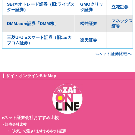
SBIネオトレード証券（旧:ライブス
GMOクリッ
立花証券
ター証券）
ク証券
マネックス
DMM.com証券「DMM株」
松井証券
証券
三菱UFJ eスマート証券（旧:auカ
楽天証券
ブコム証券）
»ネット証券比較へ
ザイ・オンラインSiteMap
●ネット証券会社おすすめ比較
・
証券会社比較
・
「人気」で選ぶ！おすすめネット証券