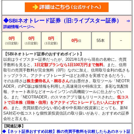
◆SBIネオトレード証券（旧:ライブスター証券）
⇒
詳細情報ページへ
0円
0円
0円
－
0円
55本
/
日
（1日定額）
（1日定額）
（1日定額）
【SBIネオトレード証券のおすすめポイント】
以前はライブスター証券だったが、2021年1月から現在の名称に。売買
手数料を見ると、
1日定額プランなら1日100万円まで無料
。また、信用
取引の売買手数料が完全無料（0円）なのに加え、信用取引金利の低さも
トップクラス。アクティブトレーダーほどお得さを実感できるだろう。
そのお得さは
株主優待名人・桐谷さん
のお墨付き。取引ツール「NEOTR
ADER」のPC版は板情報を利用した高速発注や特殊注文、多彩な気配情
報、チャート表示などオールインワンの高機能ツールに仕上がってい
る。また「NEOTRADER」のスマホアプリ版もリリースされた。
低コス
トで日本株（現物・信用）をアクティブにトレードしたい人におすす
め
。また、売買頻度の少ない初心者や中長期の投資家にとっても、新NI
SA対応や低コストな個性派投資信託の取り扱いがあり、おすすめの証券
会社と言える。
【関連記事】
◆【ネット証券おすすめ比較】株の売買手数料を比較したらあのネット証