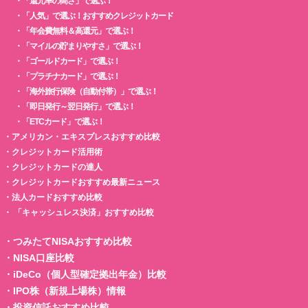
・
「還元率の高さ」で選ぶ！
・
「人気」で選ぶ！おすすめクレジットカード
・
「年会費無料＆高還元」で選ぶ！
・
「マイルの貯まりやすさ」で選ぶ！
・
「ゴールドカード」で選ぶ！
・
「プラチナカード」で選ぶ！
・
「海外旅行保険（自動付帯）」で選ぶ！
・
「即日発行～翌日発行」で選ぶ！
・
「ETCカード」で選ぶ！
・
アメリカン・エキスプレスおすすめ比較
・
クレジットカード活用術
・
クレジットカードの達人
・
クレジットカードおすすめ最新ニュース
・
法人カードおすすめ比較
・
「キャッシュレス決済」おすすめ比較
・
つみたてNISAおすすめ比較
・
NISA口座比較
・
iDeCo（個人型確定拠出年金）比較
・
IPO株（新規上場株）情報
・
投資信託おすすめ比較