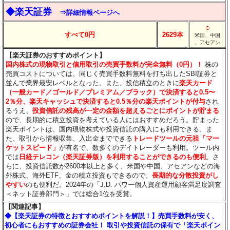
◆楽天証券
⇒詳細情報ページへ
○
すべて0円
2629本
米国、中国
、アセアン
【楽天証券のおすすめポイント】
国内株式の現物取引と信用取引の売買手数料が完全無料（0円）！
株の
売買コストについては、同じく売買手数料無料を打ち出したSBI証券と
並んで業界最安レベルとなった。また、投信積立のときに
楽天カード
（一般カード／ゴールド／プレミアム／ブラック）で決済すると0.5〜
2％分
、楽天キャッシュで決済すると0.5％分
の楽天ポイントが付与
され
るうえ、
投資信託の残高が一定の金額を超えるごとにポイントが貯まる
ので、長期的に積立投資を考えている人にはおすすめだろう。貯まった
楽天ポイントは、国内現物株式や投資信託の購入にも利用できる。ま
た、取引から情報収集、入出金までできる
トレードツールの元祖「マー
ケットスピード」
が有名で、数多くのデイトレーダーも利用。ツール内
では
日経テレコン（楽天証券版）を利用することができるのも便利
。さ
らに、投資信託数が2600本以上と多く、米国や中国、アセアンなどの海
外株式、海外ETF、金の積立投資もできるので、
長期的な分散投資がし
やすい
のも便利だ。2024年の「J.D. パワー個人資産運用顧客満足度調査
＜ネット証券部門＞」では総合1位を受賞。
【関連記事】
◆【楽天証券の特徴とおすすめポイントを解説！】売買手数料が安く、
初心者にもおすすめの証券会社！ 取引や投資信託の保有で「楽天ポイン