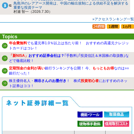
鳥島沖のレアアース開発は、中国の輸出規制による供給不足を解決する
重要な投資テーマ
村瀬 智一（2026.7.30）
»アクセスランキング一覧
Topics
年会費無料
でも還元率1.0％以上は当たり前！ おすすめの高還元クレジッ
トカードはコレ！
「新NISA」
おすすめ証券会社は？
｢手数料｣｢投資信託＆米国株の取扱数｣な
どで徹底比較！
定期預金の金利が高い
銀行ランキングを公開！ 今、
もっともお得
なのは○○
銀行だった！
株主優待名人・
桐谷さんのお墨付き
！ 株式
投資初心者
におすすめのネッ
ト証券はココ！