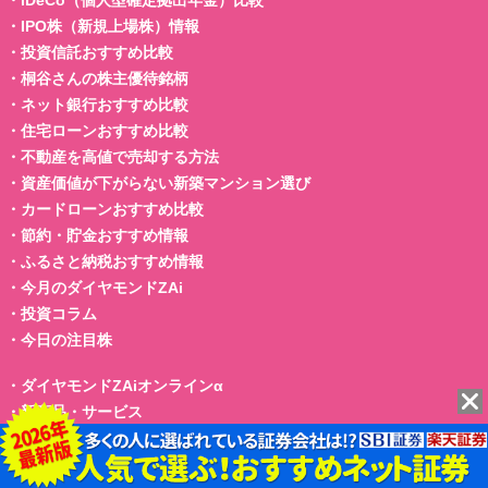
・
IPO株（新規上場株）情報
・
投資信託おすすめ比較
・
桐谷さんの株主優待銘柄
・
ネット銀行おすすめ比較
・
住宅ローンおすすめ比較
・
不動産を高値で売却する方法
・
資産価値が下がらない新築マンション選び
・
カードローンおすすめ比較
・
節約・貯金おすすめ情報
・
ふるさと納税おすすめ情報
・
今月のダイヤモンドZAi
・
投資コラム
・
今日の注目株
・
ダイヤモンドZAiオンラインα
・
新商品・サービス
・
ザイFX！