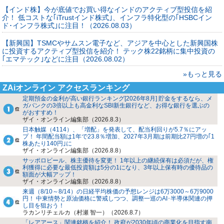
【インド株】今が底値でお買い得なインドのアクティブ型投信を紹
介！ 低コストな｢iTrustインド株式｣、インフラ特化型の｢HSBCイン
ド･インフラ株式｣に注目！（2026.08.03）
【新興国】TSMCやサムスン電子など、アジアを中心とした新興国株
に投資するアクティブ型投信を紹介！ テック株22銘柄に集中投資の
｢エマテック｣などに注目（2026.08.02）
»もっと見る
ZAiオンライン アクセスランキング
定期預金の金利が高い銀行ランキング[2026年8月] 貯金をするなら、メ
ガバンクの3倍以上も高金利なSBI新生銀行など、お得な銀行を選ぶの
がおすすめ！
ザイ・オンライン編集部（2026.8.3）
日本触媒（4114）、「増配」を発表して、配当利回りが5.7％にアッ
プ！ 年間配当額は1年で23.8％増加、2027年3月期は前期比27円増の｢1
株あたり140円｣に
ザイ・オンライン編集部（2026.8.8）
サッポロビール、株主優待を変更！ 1年以上の継続保有は必須だが、権
利獲得に必要な最低投資額は5分の1になり、3年以上保有時の優待品の
額面が大幅アップ！
ザイ・オンライン編集部（2026.8.8）
来週（8/10～8/14）の日経平均株価の予想レンジは6万3000～6万9000
円！ 中東情勢と原油価格に警戒しつつ、調整一巡のAI･半導体関連の押
し目を狙おう！
ラカンリチェルカ（村瀬 智一）（2026.8.7）
「レアアース」関連銘柄を紹介！ 政府が2030年頃の商業化を目指す南