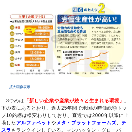
拡大画像表示
3つめは
「新しい企業や産業が続々と生まれる環境」
。
下の表にあるとおり、過去25年間で米国の時価総額トッ
プ10銘柄は様変わりしており、直近では2000年以降に上
場した
アルファベット
や
メタ・プラットフォームズ
、
テ
スラ
もランクインしている。マンハッタン・グローバ