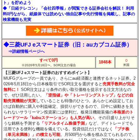
ト」を貯めよう
◆「日経テレコン」「会社四季報」が閲覧できる証券会社を解説！ 利用
料0円ながら、紙媒体では読めない独自記事や先行情報を掲載し、記事の
検索機能も充実
◆三菱UFJ eスマート証券（旧：auカブコム証券）
⇒詳細情報ページへ
○
すべて0円
1848本
米国
※2026年5月18日〜。SOR注文の場合
【三菱UFJ eスマート証券のおすすめポイント】
MUFGグループの一員であり、さらにau経済圏と連携するネット証券。2
026年5月18日から日本株取引でSOR注文を選択すると
売買手数料が完全
無料に！
SOR注文はより条件の良い取引価格を提示する注文方法なの
で、ぜひ活用したい。
「逆指値」や「トレーリングストップ」などの自
動売買機能が充実
していることも特徴のひとつ。あらかじめ設定してお
けば自動的に購入や利益確定、損切りができるので、日中に値動きを見
られないサラリーマン投資家には便利だ。板発注機能装備の
本格派のト
レードツール「kabuステーション」も人気が高い
。その日盛り上がりそ
うな銘柄を予測する
「リアルタイム株価予測」
など、デイトレードでも
活用できる便利な機能を備えている。投資信託だけではなく
「プチ株
（単元未満株）」の積立も可能
。月500円から株を積み立てられるので、