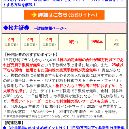
トする方法を解説！
◆松井証券
⇒詳細情報ページへ
○
0円
0円
0円
0円
1956本
/日
米国
（1日定額）
（1日定額）
（1日定額）
【松井証券のおすすめポイント】
1日定額制プランしかないものの
1日の約定金額の合計が50万円以下であ
れば売買手数料が無料
という手数料体系は非常に魅力的。また、
25歳以
下なら現物・信用ともに国内株の売買手数料が完全無料！
資金が少な
く、複数の銘柄に分散投資する初心者の個人投資家にはおすすめだ。そ
の使い勝手は、チャート形状で銘柄を検索できる「チャートフォリオ」
を愛用している株主優待名人・
桐谷さんも「初心者に特におすすめ」と
太鼓判を押す
。また、デイトレード限定で手数料が無料、金利・貸株料
が0%になる「一日信用取引」や手数料が激安になる「一日先物取引」な
ど、
専業デイトレーダーにとって利便性の高いサービスも充実
してい
る。HDI-Japan主催の「HDI格付けベンチマーク」2025年証券業界では、
「問合せ窓口」「Webサポート」2部門で3年連続「三つ星」を獲得。
※ 株式売買手数料に1約定ごとのプランがないので、1日定額制プランを掲載。
【関連記事】
◆【松井証券のおすすめポイントは？】1日50万円以下の株取引は手数料