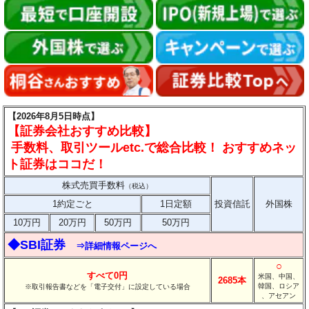
【2026年8月5日時点】
【証券会社おすすめ比較】
手数料、取引ツールetc.で総合比較！ おすすめネッ
ト証券はココだ！
株式売買手数料
（税込）
1約定ごと
1日定額
投資信託
外国株
10万円
20万円
50万円
50万円
◆SBI証券
⇒詳細情報ページへ
○
すべて0円
米国、中国、
2685本
韓国、ロシア
※取引報告書などを「電子交付」に設定している場合
、アセアン