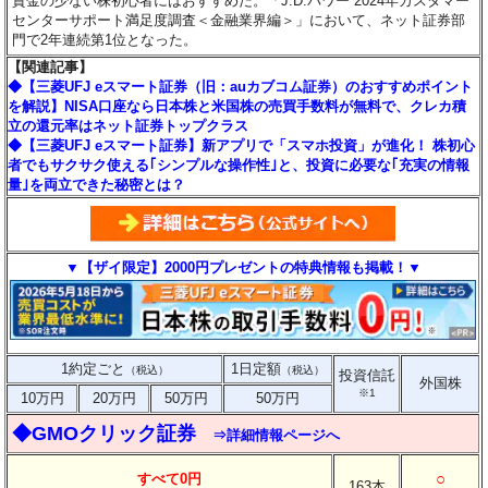
資金の少ない株初心者にはおすすめだ。「J.D.パワー 2024年カスタマー
センターサポート満足度調査＜金融業界編＞」において、ネット証券部
門で2年連続第1位となった。
【関連記事】
◆【三菱UFJ eスマート証券（旧：auカブコム証券）のおすすめポイント
を解説】NISA口座なら日本株と米国株の売買手数料が無料で、クレカ積
立の還元率はネット証券トップクラス
◆【三菱UFJ eスマート証券】新アプリで「スマホ投資」が進化！ 株初心
者でもサクサク使える｢シンプルな操作性｣と、投資に必要な｢充実の情報
量｣を両立できた秘密とは？
▼【ザイ限定】2000円プレゼントの特典情報も掲載！▼
1約定ごと
1日定額
（税込）
（税込）
投資信託
外国株
※1
10万円
20万円
50万円
50万円
◆GMOクリック証券
⇒詳細情報ページへ
○
すべて0円
163本