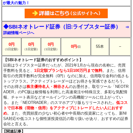
が最大の魅力！
◆SBIネオトレード証券（旧:ライブスター証券）
⇒
詳細情報ページへ
0円
0円
0円
－
0円
55本
/
日
（1日定額）
（1日定額）
（1日定額）
【SBIネオトレード証券のおすすめポイント】
以前はライブスター証券だったが、2021年1月から現在の名称に。売買
手数料を見ると、
1日定額プランなら1日100万円まで無料
。また、信用
取引の売買手数料が完全無料（0円）なのに加え、信用取引金利の低さも
トップクラス。アクティブトレーダーほどお得さを実感できるだろう。
そのお得さは
株主優待名人・桐谷さん
のお墨付き。取引ツール「NEOTR
ADER」のPC版は板情報を利用した高速発注や特殊注文、多彩な気配情
報、チャート表示などオールインワンの高機能ツールに仕上がってい
る。また「NEOTRADER」のスマホアプリ版もリリースされた。
低コス
トで日本株（現物・信用）をアクティブにトレードしたい人におすす
め
。また、売買頻度の少ない初心者や中長期の投資家にとっても、新NI
SA対応や低コストな個性派投資信託の取り扱いがあり、おすすめの証券
会社と言える。
【関連記事】