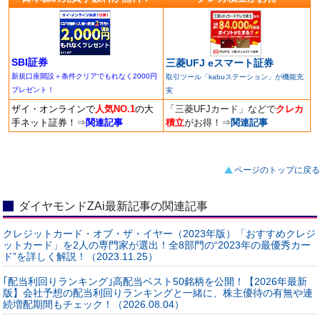
SBI証券
三菱UFJ eスマート証券
新規口座開設＋条件クリアでもれなく2000円
取引ツール「kabuステーション」が機能充
プレゼント！
実
ザイ・オンラインで
人気NO.1
の大
「三菱UFJカード」などで
クレカ
手ネット証券！
⇒
関連記事
積立
がお得！
⇒
関連記事
ページのトップに戻る
ダイヤモンドZAi最新記事の関連記事
クレジットカード・オブ・ザ・イヤー（2023年版）「おすすめクレジ
ットカード」を2人の専門家が選出！全8部門の“2023年の最優秀カー
ド”を詳しく解説！（2023.11.25）
｢配当利回りランキング｣高配当ベスト50銘柄を公開！【2026年最新
版】会社予想の配当利回りランキングと一緒に、株主優待の有無や連
続増配期間もチェック！（2026.08.04）