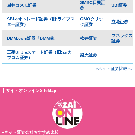
SMBC日興証
岩井コスモ証券
SBI証券
券
SBIネオトレード証券（旧:ライブス
GMOクリッ
立花証券
ター証券）
ク証券
マネックス
DMM.com証券「DMM株」
松井証券
証券
三菱UFJ eスマート証券（旧:auカ
楽天証券
ブコム証券）
»ネット証券比較へ
ザイ・オンラインSiteMap
●ネット証券会社おすすめ比較