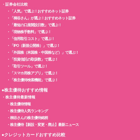
・
証券会社比較
・
「人気」で選ぶ！おすすめネット証券
・
「桐谷さん」が選ぶ！おすすめネット証券
・
「最短の口座開設日数」で選ぶ！
・
「現物株手数料」で選ぶ！
・
「信用取引コスト」で選ぶ！
・
「IPO（新規公開株）」で選ぶ！
・
「外国株（米国株・中国株など）」で選ぶ！
・
「投資信託の取扱数」で選ぶ！
・
「取引ツール」で選ぶ！
・
「スマホ用株アプリ」で選ぶ！
・
「株主優待検索機能」で選ぶ！
●株主優待おすすめ情報
・
株主優待最新情報
・
株主優待情報
・
株主優待人気ランキング
・
桐谷さんの株主優待銘柄
・
株主優待【新設・変更・廃止】最新ニュース
●クレジットカードおすすめ比較