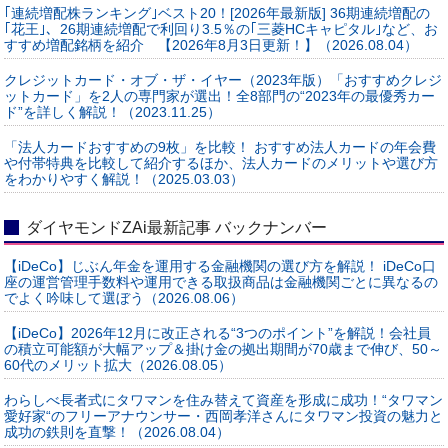
｢連続増配株ランキング｣ベスト20！[2026年最新版] 36期連続増配の
｢花王｣、26期連続増配で利回り3.5％の｢三菱HCキャピタル｣など、お
すすめ増配銘柄を紹介 【2026年8月3日更新！】（2026.08.04）
クレジットカード・オブ・ザ・イヤー（2023年版）「おすすめクレジ
ットカード」を2人の専門家が選出！全8部門の“2023年の最優秀カー
ド”を詳しく解説！（2023.11.25）
「法人カードおすすめの9枚」を比較！ おすすめ法人カードの年会費
や付帯特典を比較して紹介するほか、法人カードのメリットや選び方
をわかりやすく解説！（2025.03.03）
ダイヤモンドZAi最新記事 バックナンバー
【iDeCo】じぶん年金を運用する金融機関の選び方を解説！ iDeCo口
座の運営管理手数料や運用できる取扱商品は金融機関ごとに異なるの
でよく吟味して選ぼう（2026.08.06）
【iDeCo】2026年12月に改正される“3つのポイント”を解説！会社員
の積立可能額が大幅アップ＆掛け金の拠出期間が70歳まで伸び、50～
60代のメリット拡大（2026.08.05）
わらしべ長者式にタワマンを住み替えて資産を形成に成功！“タワマン
愛好家“のフリーアナウンサー・西岡孝洋さんにタワマン投資の魅力と
成功の鉄則を直撃！（2026.08.04）