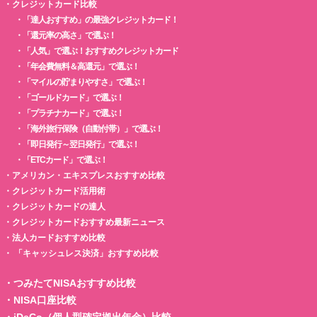
・
クレジットカード比較
・
「達人おすすめ」の最強クレジットカード！
・
「還元率の高さ」で選ぶ！
・
「人気」で選ぶ！おすすめクレジットカード
・
「年会費無料＆高還元」で選ぶ！
・
「マイルの貯まりやすさ」で選ぶ！
・
「ゴールドカード」で選ぶ！
・
「プラチナカード」で選ぶ！
・
「海外旅行保険（自動付帯）」で選ぶ！
・
「即日発行～翌日発行」で選ぶ！
・
「ETCカード」で選ぶ！
・
アメリカン・エキスプレスおすすめ比較
・
クレジットカード活用術
・
クレジットカードの達人
・
クレジットカードおすすめ最新ニュース
・
法人カードおすすめ比較
・
「キャッシュレス決済」おすすめ比較
・
つみたてNISAおすすめ比較
・
NISA口座比較
・
iDeCo（個人型確定拠出年金）比較