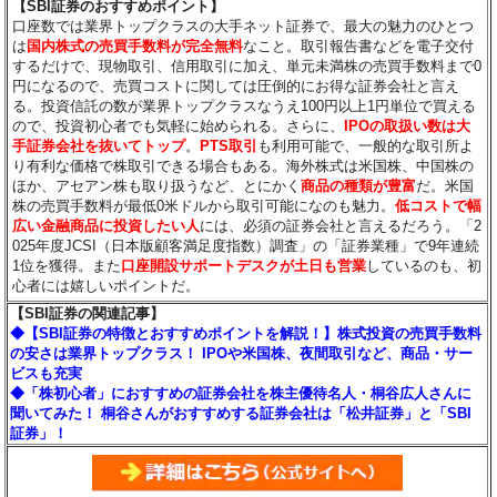
【SBI証券のおすすめポイント】
口座数では業界トップクラスの大手ネット証券で、最大の魅力のひとつ
は
国内株式の売買手数料が完全無料
なこと。取引報告書などを電子交付
するだけで、現物取引、信用取引に加え、単元未満株の売買手数料まで0
円になるので、売買コストに関しては圧倒的にお得な証券会社と言え
る。投資信託の数が業界トップクラスなうえ100円以上1円単位で買える
ので、投資初心者でも気軽に始められる。さらに、
IPOの取扱い数は大
手証券会社を抜いてトップ
。
PTS取引
も利用可能で、一般的な取引所よ
り有利な価格で株取引できる場合もある。海外株式は米国株、中国株の
ほか、アセアン株も取り扱うなど、とにかく
商品の種類が豊富
だ。米国
株の売買手数料が最低0米ドルから取引可能になのも魅力。
低コストで幅
広い金融商品に投資したい人
には、必須の証券会社と言えるだろう。「2
025年度JCSI（日本版顧客満足度指数）調査」の「証券業種」で9年連続
1位を獲得。また
口座開設サポートデスクが土日も営業
しているのも、初
心者には嬉しいポイントだ。
【SBI証券の関連記事】
◆【SBI証券の特徴とおすすめポイントを解説！】株式投資の売買手数料
の安さは業界トップクラス！ IPOや米国株、夜間取引など、商品・サー
ビスも充実
◆「株初心者」におすすめの証券会社を株主優待名人・桐谷広人さんに
聞いてみた！ 桐谷さんがおすすめする証券会社は「松井証券」と「SBI
証券」！