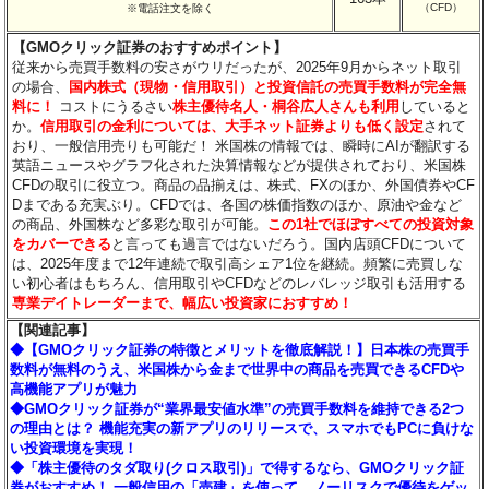
（CFD）
※電話注文を除く
【GMOクリック証券のおすすめポイント】
従来から売買手数料の安さがウリだったが、2025年9月からネット取引
の場合、
国内株式（現物・信用取引）と投資信託の売買手数料が完全無
料に！
コストにうるさい
株主優待名人・桐谷広人さんも利用
していると
か。
信用取引の金利については、大手ネット証券よりも低く設定
されて
おり、一般信用売りも可能だ！ 米国株の情報では、瞬時にAIが翻訳する
英語ニュースやグラフ化された決算情報などが提供されており、米国株
CFDの取引に役立つ。商品の品揃えは、株式、FXのほか、外国債券やCF
Dまである充実ぶり。CFDでは、各国の株価指数のほか、原油や金など
の商品、外国株など多彩な取引が可能。
この1社でほぼすべての投資対象
をカバーできる
と言っても過言ではないだろう。国内店頭CFDについて
は、2025年度まで12年連続で取引高シェア1位を継続。頻繁に売買しな
い初心者はもちろん、信用取引やCFDなどのレバレッジ取引も活用する
専業デイトレーダーまで、幅広い投資家におすすめ！
【関連記事】
◆【GMOクリック証券の特徴とメリットを徹底解説！】日本株の売買手
数料が無料のうえ、米国株から金まで世界中の商品を売買できるCFDや
高機能アプリが魅力
◆GMOクリック証券が“業界最安値水準”の売買手数料を維持できる2つ
の理由とは？ 機能充実の新アプリのリリースで、スマホでもPCに負けな
い投資環境を実現！
◆「株主優待のタダ取り(クロス取引)」で得するなら、GMOクリック証
券がおすすめ！ 一般信用の「売建」を使って、ノーリスクで優待をゲッ