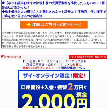
◆【ネット証券おすすめ比較】株の売買手数料を比較したらあのネット証
券会社が安かった！
◆株主優待名人の桐谷さんお墨付きのネット証券は？ 手数料、使い勝手で
口座を使い分けるのが桐谷流！
※手数料などの情報は定期的に見直しを行っていますが、更新の関係で最新の情報と異なる場合
があります。最新情報は各証券会社の公式サイトをご確認ください。売買手数料は、1回の注文
が複数の約定に分かれた場合、同一日であれば約定代金を合算し、1回の注文として計算しま
す。投資信託の取扱数は、各証券会社の投資信託の検索機能をもとに計測しており、実際の購入
可能本数と異なる場合が場合があります。
【SBI証券×ザイ・オンライン】タイアップ企画
新規口座開設＋条件クリアした人
全員に
現金2000円プレゼント！
⇒
関連記事はこちら