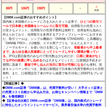
○
－
－
88円
106円
198円
米国
【DMM.com証券のおすすめポイント】
国内株と米国株のトレードに力を入れたネット証券で、
ひとつの取引ツ
ールで日本株と米国株をシームレスに取引可能
。信用取引の売買コスト
の安さもメリット。信用取引の売買手数料は無料で、信用金利も低めに
抑えられており、信用取引を多用するアクティブトレーダーにおすすめ
だ。取引ツールは、シンプル機能の「DMM株 STANDARD」と高機能な
「DMM株 PRO+」の2種類。スマホ用アプリも「かんたんモード」と
「ノーマルモード」を使い分ける形になっており、
初級者から中上級者
まで、あらゆる個人投資家にとってトレードしやすい環境が整ってい
る
。IPOは委託販売のみなので割当数は少なめだが、
口座に資金がなく
てもIPOの抽選に申し込める
のは大きなメリットだ。口座開設手続きが
期間に迅速で、
最短で申し込んだ当日に取引が可能になる
のも便利。現
在キャンペーン中につき、新規口座開設で日本株の売買手数料が1カ月間
無料。また、口座開設完了者の中から抽選で毎月10名に2000円をプレゼ
ント！
【関連記事】◆
◆
DMM.com証券「DMM株」は、売買手数料が安い！ 大手ネット証券と
の売買コスト比較から申込み方法、お得なキャンペーン情報まで「DMM
株」を徹底解説！
◆
【証券会社比較】DMM.com証券「DMM株」は、国内株式のトレード
に特化したオンライントレードサービス。業界最安値水準の売買手数料