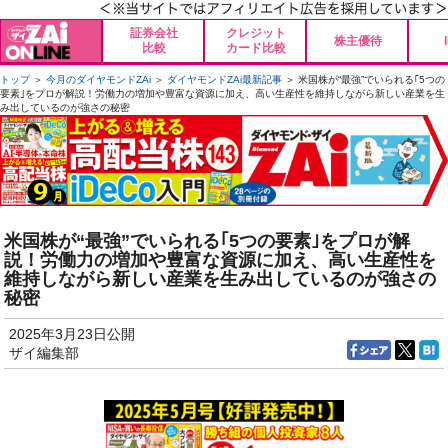
証券会社
クレジット
株主優待
比較
カード比較
トップ
＞
今月のダイヤモンドZAi
＞
ダイヤモンドZAi最新記事
＞ 米国株が“最強”でいられる｢5つの
要素｣をプロが解説！労働力の増加や豊富な資源に加え、高い生産性を維持しながら新しい産業を生
み出しているのが強さの秘密
米国株が“最強”でいられる｢5つの要素｣をプロが解
説！労働力の増加や豊富な資源に加え、高い生産性を
維持しながら新しい産業を生み出しているのが強さの
秘密
2025年3月23日公開
ザイ編集部