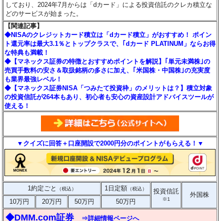
しており、2024年7月からは「dカード」による投資信託のクレカ積立な
どのサービスが始まった。
【関連記事】
◆NISAのクレジットカード積立は「dカード積立」がおすすめ！ ポイン
ト還元率は最大3.1％とトップクラスで、｢dカード PLATINUM」ならお得
な特典も満載！
◆【マネックス証券の特徴とおすすめポイントを解説】｢単元未満株｣の
売買手数料の安さ＆取扱銘柄の多さに加え、｢米国株・中国株｣の充実度
も業界最強レベル！
◆【マネックス証券NISA「つみたて投資枠」のメリットは？】積立対象
の投資信託が264本もあり、初心者も安心の資産設計アドバイスツールが
使える！
▼クイズに回答＋口座開設で2000円分のポイントがもらえる！▼
1約定ごと
1日定額
（税込）
（税込）
投資信託
外国株
※1
10万円
20万円
50万円
50万円
◆DMM.com証券
⇒詳細情報ページへ