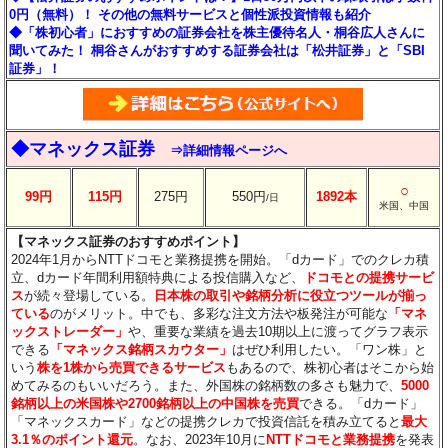
0円（無料）！ その他の無料サービスと個性派投資情報も紹介
◆「株初心者」におすすめの証券会社を株主優待名人・桐谷広人さんに
聞いてみた！ 桐谷さんがおすすめする証券会社は「松井証券」と「SBI
証券」！
◆マネックス証券
⇒詳細情報ページへ
○
99円
115円
275円
550円
1892本
/日
米国、中国
【マネックス証券のおすすめポイント】
2024年1月からNTTドコモと業務提携を開始。「dカード」でのクレカ積
立、dカード年間利用額特典による投信購入など、
ドコモとの提携サービ
ス
が続々登場している。
日本株の取引や銘柄分析に役立つツールが揃っ
ている
のがメリット。中でも、多彩な注文方法や板発注が可能な
「マネ
ックストレーダー」
や、重要な業績を過去10期以上に渡ってグラフ表示
できる
「マネックス銘柄スカウター」
はぜひ利用したい。「ワン株」と
いう
株を1株から売買できるサービス
もあるので、株初心者はそこから始
めてみるのもいいだろう。また、外国株の銘柄数の多さも魅力で、
5000
銘柄以上の米国株や2700銘柄以上の中国株を売買
できる。「dカード」
「マネックスカード」などの提携クレカで投資信託を積み立てると
最大
3.1％のポイント還元
。なお、2023年10月に
NTTドコモと業務提携
を発表