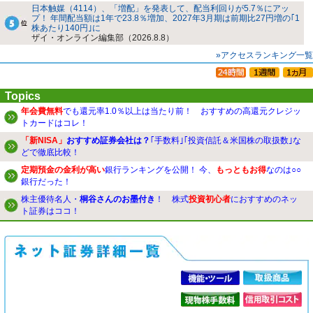
日本触媒（4114）、「増配」を発表して、配当利回りが5.7％にアッ
プ！ 年間配当額は1年で23.8％増加、2027年3月期は前期比27円増の｢1
株あたり140円｣に
ザイ・オンライン編集部（2026.8.8）
»アクセスランキング一覧
Topics
年会費無料
でも還元率1.0％以上は当たり前！ おすすめの高還元クレジッ
トカードはコレ！
「新NISA」
おすすめ証券会社は？
｢手数料｣｢投資信託＆米国株の取扱数｣な
どで徹底比較！
定期預金の金利が高い
銀行ランキングを公開！ 今、
もっともお得
なのは○○
銀行だった！
株主優待名人・
桐谷さんのお墨付き
！ 株式
投資初心者
におすすめのネッ
ト証券はココ！