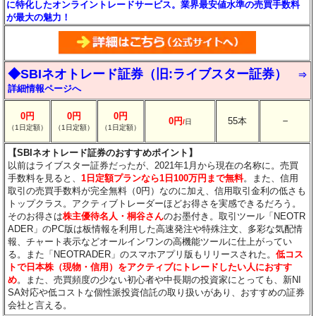
に特化したオンライントレードサービス。業界最安値水準の売買手数料
が最大の魅力！
◆SBIネオトレード証券（旧:ライブスター証券）
⇒
詳細情報ページへ
0円
0円
0円
－
0円
55本
/
日
（1日定額）
（1日定額）
（1日定額）
【SBIネオトレード証券のおすすめポイント】
以前はライブスター証券だったが、2021年1月から現在の名称に。売買
手数料を見ると、
1日定額プランなら1日100万円まで無料
。また、信用
取引の売買手数料が完全無料（0円）なのに加え、信用取引金利の低さも
トップクラス。アクティブトレーダーほどお得さを実感できるだろう。
そのお得さは
株主優待名人・桐谷さん
のお墨付き。取引ツール「NEOTR
ADER」のPC版は板情報を利用した高速発注や特殊注文、多彩な気配情
報、チャート表示などオールインワンの高機能ツールに仕上がってい
る。また「NEOTRADER」のスマホアプリ版もリリースされた。
低コス
トで日本株（現物・信用）をアクティブにトレードしたい人におすす
め
。また、売買頻度の少ない初心者や中長期の投資家にとっても、新NI
SA対応や低コストな個性派投資信託の取り扱いがあり、おすすめの証券
会社と言える。