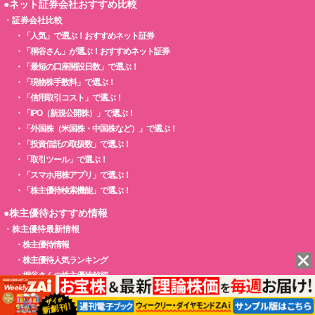
●ネット証券会社おすすめ比較
・
証券会社比較
・
「人気」で選ぶ！おすすめネット証券
・
「桐谷さん」が選ぶ！おすすめネット証券
・
「最短の口座開設日数」で選ぶ！
・
「現物株手数料」で選ぶ！
・
「信用取引コスト」で選ぶ！
・
「IPO（新規公開株）」で選ぶ！
・
「外国株（米国株・中国株など）」で選ぶ！
・
「投資信託の取扱数」で選ぶ！
・
「取引ツール」で選ぶ！
・
「スマホ用株アプリ」で選ぶ！
・
「株主優待検索機能」で選ぶ！
●株主優待おすすめ情報
・
株主優待最新情報
・
株主優待情報
・
株主優待人気ランキング
・
桐谷さんの株主優待銘柄
・
株主優待【新設・変更・廃止】最新ニュース
●クレジットカードおすすめ比較