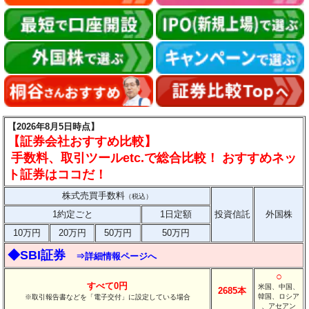
【2026年8月5日時点】
【証券会社おすすめ比較】
手数料、取引ツールetc.で総合比較！ おすすめネッ
ト証券はココだ！
株式売買手数料
（税込）
1約定ごと
1日定額
投資信託
外国株
10万円
20万円
50万円
50万円
◆SBI証券
⇒詳細情報ページへ
○
すべて0円
米国、中国、
2685本
韓国、ロシア
※取引報告書などを「電子交付」に設定している場合
、アセアン