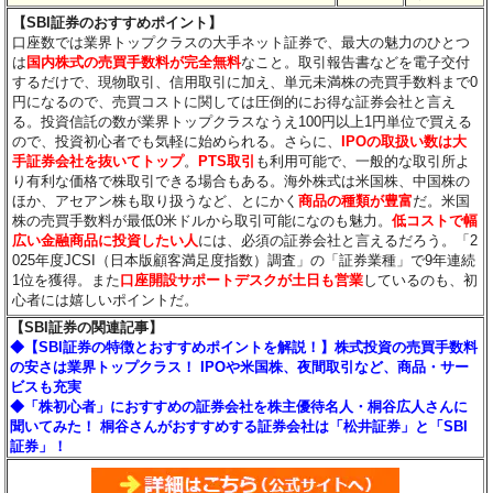
【SBI証券のおすすめポイント】
口座数では業界トップクラスの大手ネット証券で、最大の魅力のひとつ
は
国内株式の売買手数料が完全無料
なこと。取引報告書などを電子交付
するだけで、現物取引、信用取引に加え、単元未満株の売買手数料まで0
円になるので、売買コストに関しては圧倒的にお得な証券会社と言え
る。投資信託の数が業界トップクラスなうえ100円以上1円単位で買える
ので、投資初心者でも気軽に始められる。さらに、
IPOの取扱い数は大
手証券会社を抜いてトップ
。
PTS取引
も利用可能で、一般的な取引所よ
り有利な価格で株取引できる場合もある。海外株式は米国株、中国株の
ほか、アセアン株も取り扱うなど、とにかく
商品の種類が豊富
だ。米国
株の売買手数料が最低0米ドルから取引可能になのも魅力。
低コストで幅
広い金融商品に投資したい人
には、必須の証券会社と言えるだろう。「2
025年度JCSI（日本版顧客満足度指数）調査」の「証券業種」で9年連続
1位を獲得。また
口座開設サポートデスクが土日も営業
しているのも、初
心者には嬉しいポイントだ。
【SBI証券の関連記事】
◆【SBI証券の特徴とおすすめポイントを解説！】株式投資の売買手数料
の安さは業界トップクラス！ IPOや米国株、夜間取引など、商品・サー
ビスも充実
◆「株初心者」におすすめの証券会社を株主優待名人・桐谷広人さんに
聞いてみた！ 桐谷さんがおすすめする証券会社は「松井証券」と「SBI
証券」！