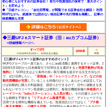
初心者にもおすすめの証券会社！ 取引や投資信託の保有で「楽天ポイン
ト」を貯めよう
◆「日経テレコン」「会社四季報」が閲覧できる証券会社を解説！ 利用
料0円ながら、紙媒体では読めない独自記事や先行情報を掲載し、記事の
検索機能も充実
◆三菱UFJ eスマート証券（旧：auカブコム証券）
⇒詳細情報ページへ
○
すべて0円
1848本
米国
※2026年5月18日〜。SOR注文の場合
【三菱UFJ eスマート証券のおすすめポイント】
MUFGグループの一員であり、さらにau経済圏と連携するネット証券。2
026年5月18日から日本株取引でSOR注文を選択すると
売買手数料が完全
無料に！
SOR注文はより条件の良い取引価格を提示する注文方法なの
で、ぜひ活用したい。
「逆指値」や「トレーリングストップ」などの自
動売買機能が充実
していることも特徴のひとつ。あらかじめ設定してお
けば自動的に購入や利益確定、損切りができるので、日中に値動きを見
られないサラリーマン投資家には便利だ。板発注機能装備の
本格派のト
レードツール「kabuステーション」も人気が高い
。その日盛り上がりそ
うな銘柄を予測する
「リアルタイム株価予測」
など、デイトレードでも
活用できる便利な機能を備えている。投資信託だけではなく
「プチ株
（単元未満株）」の積立も可能
。月500円から株を積み立てられるので、