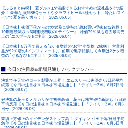
【ふるさと納税】｢夏グルメ｣が堪能できるおすすめの返礼品を3つ紹
介！ 豪華な海鮮BBQセットやクラフトビール4種セット、冷たいスイ
ーツで夏を乗り切ろう！（2025.06.05）
【日本株】株価下落からの大復活に期待の｢超お買い得株｣の2銘柄！
10期連続減収⇒6期連続増収の｢テイツー｣、株価79％減も過去最高売
上の｢エスプール｣に注目（2025.06.04）
【日本株】5万円で買える｢2ケタ増益の“お宝”小型株｣2銘柄！ 営業利
益が92％増の｢インフォマート｣、前期で黒字転換して今期は2ケタ増
益の｢ぐるなび｣に注目！（2025.06.03）
今日の注目株&相場見通し バックナンバー
決算で任天堂やロート製薬が上昇！ エムスリーは失望売り/日経平均
続落【今日の注目株＆日本株市場見通し】「デイリーZAi」8月7日号
（2026.08.07）
好決算の花王＆メルカリが年初来高値、花王は株主優待新設も！/日経
平均反落【今日の注目株＆日本株市場見通し】「デイリーZAi」8月6
日号（2026.08.06）
業績上方修正のイビデンがストップ高！ ダイキン・IHI下落/日経平均
急伸【今日の注目株＆日本株市場見通し】「デイリーZAi」8月5日号
（2026.08.05）