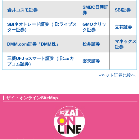
SMBC日興証
岩井コスモ証券
SBI証券
券
SBIネオトレード証券（旧:ライブス
GMOクリッ
立花証券
ター証券）
ク証券
マネックス
DMM.com証券「DMM株」
松井証券
証券
三菱UFJ eスマート証券（旧:auカ
楽天証券
ブコム証券）
»ネット証券比較へ
ザイ・オンラインSiteMap