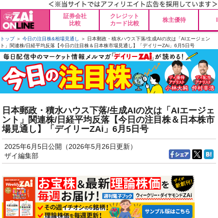
証券会社
クレジット
株主優待
比較
カード比較
トップ
＞
今日の注目株&相場見通し
＞ 日本郵政・積水ハウス下落/生成AIの次は「AIエージェン
ト」関連株/日経平均反落【今日の注目株＆日本株市場見通し】「デイリーZAi」6月5日号
日本郵政・積水ハウス下落/生成AIの次は「AIエージェ
ント」関連株/日経平均反落【今日の注目株＆日本株市
場見通し】「デイリーZAi」6月5日号
2025年6月5日公開（2026年5月26日更新）
ザイ編集部