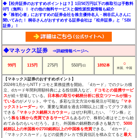
◆【松井証券のおすすめポイントは？】1日50万円以下の株取引は手数料
0円（無料）！ その他の無料サービスと個性派投資情報も紹介
◆「株初心者」におすすめの証券会社を株主優待名人・桐谷広人さんに
聞いてみた！ 桐谷さんがおすすめする証券会社は「松井証券」と「SBI
証券」！
◆マネックス証券
⇒詳細情報ページへ
○
99円
115円
275円
550円
1892本
/日
米国、中国
【マネックス証券のおすすめポイント】
2024年1月からNTTドコモと業務提携を開始。「dカード」でのクレカ積
立、dカード年間利用額特典による投信購入など、
ドコモとの提携サービ
ス
が続々登場している。
日本株の取引や銘柄分析に役立つツールが揃っ
ている
のがメリット。中でも、多彩な注文方法や板発注が可能な
「マネ
ックストレーダー」
や、重要な業績を過去10期以上に渡ってグラフ表示
できる
「マネックス銘柄スカウター」
はぜひ利用したい。「ワン株」と
いう
株を1株から売買できるサービス
もあるので、株初心者はそこから始
めてみるのもいいだろう。また、外国株の銘柄数の多さも魅力で、
5000
銘柄以上の米国株や2700銘柄以上の中国株を売買
できる。「dカード」
「マネックスカード」などの提携クレカで投資信託を積み立てると
最大