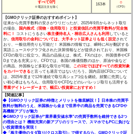
○
すべて0円
163本
（CFD）
※電話注文を除く
【GMOクリック証券のおすすめポイント】
従来から売買手数料の安さがウリだったが、2025年9月からネット取引
の場合、
国内株式（現物・信用取引）と投資信託の売買手数料が完全無
料に！
コストにうるさい
株主優待名人・桐谷広人さんも利用
していると
か。
信用取引の金利については、大手ネット証券よりも低く設定
されて
おり、一般信用売りも可能だ！ 米国株の情報では、瞬時にAIが翻訳する
英語ニュースやグラフ化された決算情報などが提供されており、米国株
CFDの取引に役立つ。商品の品揃えは、株式、FXのほか、外国債券やCF
Dまである充実ぶり。CFDでは、各国の株価指数のほか、原油や金など
の商品、外国株など多彩な取引が可能。
この1社でほぼすべての投資対象
をカバーできる
と言っても過言ではないだろう。国内店頭CFDについて
は、2025年度まで12年連続で取引高シェア1位を継続。頻繁に売買しな
い初心者はもちろん、信用取引やCFDなどのレバレッジ取引も活用する
専業デイトレーダーまで、幅広い投資家におすすめ！
【関連記事】
◆【GMOクリック証券の特徴とメリットを徹底解説！】日本株の売買手
数料が無料のうえ、米国株から金まで世界中の商品を売買できるCFDや
高機能アプリが魅力
◆GMOクリック証券が“業界最安値水準”の売買手数料を維持できる2つ
の理由とは？ 機能充実の新アプリのリリースで、スマホでもPCに負けな
い投資環境を実現！
◆「株主優待のタダ取り(クロス取引)」で得するなら、GMOクリック証