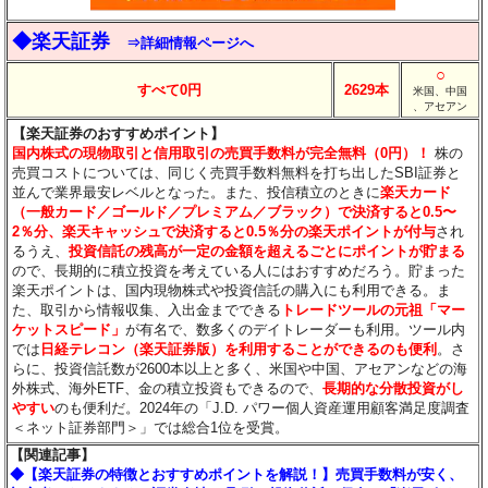
◆楽天証券
⇒詳細情報ページへ
○
すべて0円
2629本
米国、中国
、アセアン
【楽天証券のおすすめポイント】
国内株式の現物取引と信用取引の売買手数料が完全無料（0円）！
株の
売買コストについては、同じく売買手数料無料を打ち出したSBI証券と
並んで業界最安レベルとなった。また、投信積立のときに
楽天カード
（一般カード／ゴールド／プレミアム／ブラック）で決済すると0.5〜
2％分
、楽天キャッシュで決済すると0.5％分
の楽天ポイントが付与
され
るうえ、
投資信託の残高が一定の金額を超えるごとにポイントが貯まる
ので、長期的に積立投資を考えている人にはおすすめだろう。貯まった
楽天ポイントは、国内現物株式や投資信託の購入にも利用できる。ま
た、取引から情報収集、入出金までできる
トレードツールの元祖「マー
ケットスピード」
が有名で、数多くのデイトレーダーも利用。ツール内
では
日経テレコン（楽天証券版）を利用することができるのも便利
。さ
らに、投資信託数が2600本以上と多く、米国や中国、アセアンなどの海
外株式、海外ETF、金の積立投資もできるので、
長期的な分散投資がし
やすい
のも便利だ。2024年の「J.D. パワー個人資産運用顧客満足度調査
＜ネット証券部門＞」では総合1位を受賞。
【関連記事】
◆【楽天証券の特徴とおすすめポイントを解説！】売買手数料が安く、