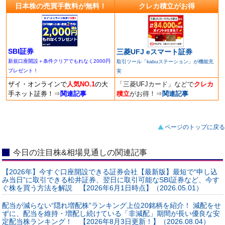
日本株の売買手数料が無料！
クレカ積立がお得
SBI証券
三菱UFJ eスマート証券
新規口座開設＋条件クリアでもれなく2000円
取引ツール「kabuステーション」が機能充
プレゼント！
実
ザイ・オンラインで
人気NO.1
の大
「三菱UFJカード」などで
クレカ
手ネット証券！
⇒
関連記事
積立
がお得！
⇒
関連記事
ページのトップに戻る
今日の注目株&相場見通しの関連記事
【2026年】今すぐ口座開設できる証券会社【最新版】最短で“申し込
み当日”に取引できる松井証券、翌日に取引可能なSBI証券など、今す
ぐ株を買う方法を解説 【2026年6月1日時点】（2026.05.01）
配当が減らない“隠れ増配株”ランキング上位20銘柄を紹介！ 減配をせ
ずに、配当を維持・増配し続けている「非減配」期間が長い優良な安
定配当株ランキング！ 【2026年8月3日更新！】（2026.08.04）