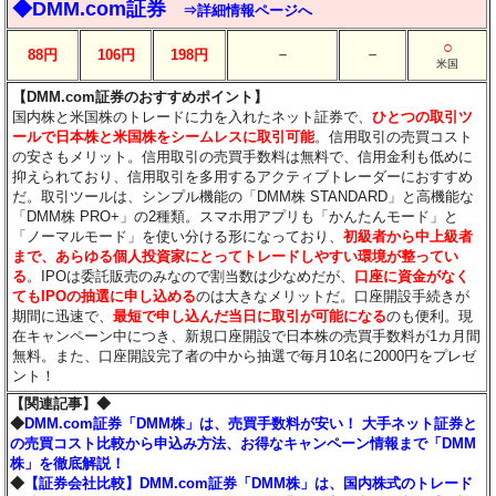
◆DMM.com証券
⇒詳細情報ページへ
○
－
－
88円
106円
198円
米国
【DMM.com証券のおすすめポイント】
国内株と米国株のトレードに力を入れたネット証券で、
ひとつの取引ツ
ールで日本株と米国株をシームレスに取引可能
。信用取引の売買コスト
の安さもメリット。信用取引の売買手数料は無料で、信用金利も低めに
抑えられており、信用取引を多用するアクティブトレーダーにおすすめ
だ。取引ツールは、シンプル機能の「DMM株 STANDARD」と高機能な
「DMM株 PRO+」の2種類。スマホ用アプリも「かんたんモード」と
「ノーマルモード」を使い分ける形になっており、
初級者から中上級者
まで、あらゆる個人投資家にとってトレードしやすい環境が整ってい
る
。IPOは委託販売のみなので割当数は少なめだが、
口座に資金がなく
てもIPOの抽選に申し込める
のは大きなメリットだ。口座開設手続きが
期間に迅速で、
最短で申し込んだ当日に取引が可能になる
のも便利。現
在キャンペーン中につき、新規口座開設で日本株の売買手数料が1カ月間
無料。また、口座開設完了者の中から抽選で毎月10名に2000円をプレゼ
ント！
【関連記事】◆
◆
DMM.com証券「DMM株」は、売買手数料が安い！ 大手ネット証券と
の売買コスト比較から申込み方法、お得なキャンペーン情報まで「DMM
株」を徹底解説！
◆
【証券会社比較】DMM.com証券「DMM株」は、国内株式のトレード