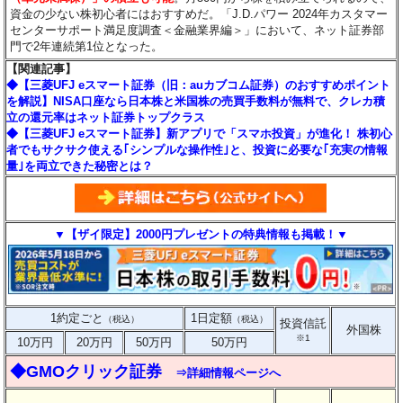
資金の少ない株初心者にはおすすめだ。「J.D.パワー 2024年カスタマー
センターサポート満足度調査＜金融業界編＞」において、ネット証券部
門で2年連続第1位となった。
【関連記事】
◆【三菱UFJ eスマート証券（旧：auカブコム証券）のおすすめポイント
を解説】NISA口座なら日本株と米国株の売買手数料が無料で、クレカ積
立の還元率はネット証券トップクラス
◆【三菱UFJ eスマート証券】新アプリで「スマホ投資」が進化！ 株初心
者でもサクサク使える｢シンプルな操作性｣と、投資に必要な｢充実の情報
量｣を両立できた秘密とは？
▼【ザイ限定】2000円プレゼントの特典情報も掲載！▼
1約定ごと
1日定額
（税込）
（税込）
投資信託
外国株
※1
10万円
20万円
50万円
50万円
◆GMOクリック証券
⇒詳細情報ページへ