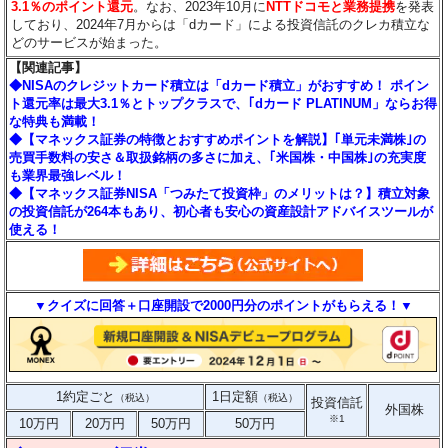
3.1％のポイント還元
。なお、2023年10月に
NTTドコモと業務提携
を発表
しており、2024年7月からは「dカード」による投資信託のクレカ積立な
どのサービスが始まった。
【関連記事】
◆NISAのクレジットカード積立は「dカード積立」がおすすめ！ ポイン
ト還元率は最大3.1％とトップクラスで、｢dカード PLATINUM」ならお得
な特典も満載！
◆【マネックス証券の特徴とおすすめポイントを解説】｢単元未満株｣の
売買手数料の安さ＆取扱銘柄の多さに加え、｢米国株・中国株｣の充実度
も業界最強レベル！
◆【マネックス証券NISA「つみたて投資枠」のメリットは？】積立対象
の投資信託が264本もあり、初心者も安心の資産設計アドバイスツールが
使える！
▼クイズに回答＋口座開設で2000円分のポイントがもらえる！▼
1約定ごと
1日定額
（税込）
（税込）
投資信託
外国株
※1
10万円
20万円
50万円
50万円