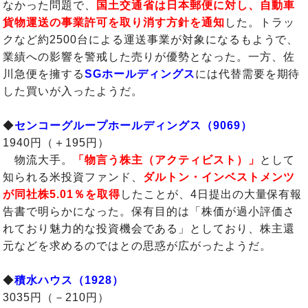
なかった問題で、
国土交通省は日本郵便に対し、自動車
貨物運送の事業許可を取り消す方針を通知
した。トラッ
クなど約2500台による運送事業が対象になるもようで、
業績への影響を警戒した売りが優勢となった。一方、佐
川急便を擁する
SGホールディングス
には代替需要を期待
した買いが入ったようだ。
◆
センコーグループホールディングス（9069）
1940円（＋195円）
物流大手。
「物言う株主（アクティビスト）」
として
知られる米投資ファンド、
ダルトン・インベストメンツ
が同社株5.01％を取得
したことが、4日提出の大量保有報
告書で明らかになった。保有目的は「株価が過小評価さ
れており魅力的な投資機会である」としており、株主還
元などを求めるのではとの思惑が広がったようだ。
◆
積水ハウス（1928）
3035円（－210円）