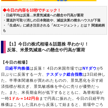
◆今日の内容を10秒でチェック！
・日経平均は反落…米景気減速への懸念や円高が重荷
・運送許可取り消しの日本郵政や、減益決算の積水ハウスが下落
・「生成AI」に続き注目される「AIエージェント」とは？ 関連銘柄
も
【1】今日の株式相場＆話題株 早わかり！
反落、米景気減速への懸念や円高が重荷
【今日の相場】
日経平均株価
は反落！ 4日の米国市場では
NYダウ
が5
日ぶりに反落する一方、
ナスダック総合指数
は3日続伸し
た。半導体関連株が買われたものの、景気悪化を示す経
済指標が相次ぎ、景気敏感株を中心に売りが優勢だっ
た。また、米長期金利が低下するとともに、為替相場が
一時
1ドル＝142円台
まで円高に振れた。今日の日経平均
株価はこうした流れから反落して始まると、前場中ごろ