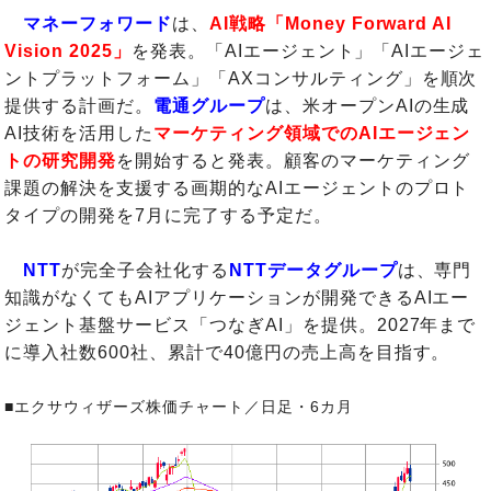
マネーフォワード
は、
AI戦略「Money Forward AI
Vision 2025」
を発表。「AIエージェント」「AIエージェ
ントプラットフォーム」「AXコンサルティング」を順次
提供する計画だ。
電通グループ
は、米オープンAIの生成
AI技術を活用した
マーケティング領域でのAIエージェン
トの研究開発
を開始すると発表。顧客のマーケティング
課題の解決を支援する画期的なAIエージェントのプロト
タイプの開発を7月に完了する予定だ。
NTT
が完全子会社化する
NTTデータグループ
は、専門
知識がなくてもAIアプリケーションが開発できるAIエー
ジェント基盤サービス「つなぎAI」を提供。2027年まで
に導入社数600社、累計で40億円の売上高を目指す。
■エクサウィザーズ株価チャート／日足・6カ月