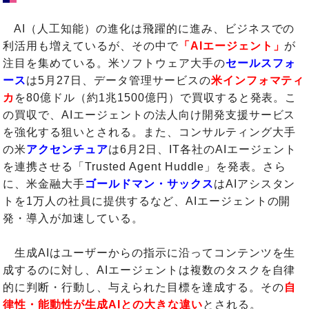
AI（人工知能）の進化は飛躍的に進み、ビジネスでの
利活用も増えているが、その中で
「AIエージェント」
が
注目を集めている。米ソフトウェア大手の
セールスフォ
ース
は5月27日、データ管理サービスの
米インフォマティ
カ
を80億ドル（約1兆1500億円）で買収すると発表。こ
の買収で、AIエージェントの法人向け開発支援サービス
を強化する狙いとされる。また、コンサルティング大手
の米
アクセンチュア
は6月2日、IT各社のAIエージェント
を連携させる「Trusted Agent Huddle」を発表。さら
に、米金融大手
ゴールドマン・サックス
はAIアシスタン
トを1万人の社員に提供するなど、AIエージェントの開
発・導入が加速している。
生成AIはユーザーからの指示に沿ってコンテンツを生
成するのに対し、AIエージェントは複数のタスクを自律
的に判断・行動し、与えられた目標を達成する。その
自
律性・能動性が生成AIとの大きな違い
とされる。