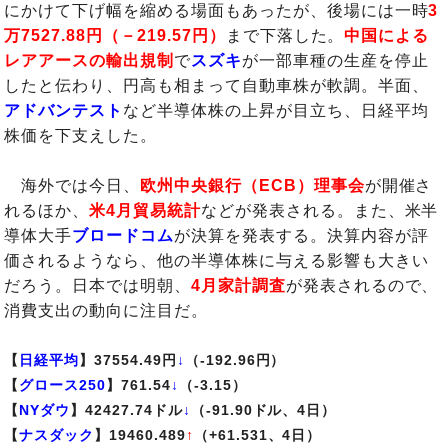
にかけて下げ幅を縮める場面もあったが、後場には一時
3
万7527.88円（－219.57円）
まで下落した。
中国による
レアアースの輸出規制
で
スズキ
が一部車種の生産を停止
したと伝わり、円高も相まって自動車株が軟調。半面、
アドバンテスト
など半導体株の上昇が目立ち、日経平均
株価を下支えした。
海外では今日、
欧州中央銀行（ECB）理事会
が開催さ
れるほか、
米4月貿易統計
などが発表される。また、米半
導体大手
ブロードコム
が決算を発表する。決算内容が評
価されるようなら、他の半導体株に与える影響も大きい
だろう。日本では明朝、
4月家計調査
が発表されるので、
消費支出の動向に注目だ。
【
日経平均
】37554.49円
↓
（-192.96円）
【
グロース250
】761.54
↓
（-3.15）
【
NYダウ
】42427.74ドル
↓
（-91.90ドル、4日）
【
ナスダック
】19460.489
↑
（+61.531、4日）