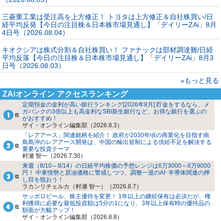
三菱重工業は受注高を上方修正！ トヨタは上方修正＆自社株買い/日
経平均反発【今日の注目株＆日本株市場見通し】「デイリーZAi」8月
4日号（2026.08.04）
キオクシアは株式分割＆自社株買い！ ファナックは部材調達難/日経
平均反落【今日の注目株＆日本株市場見通し】「デイリーZAi」8月3
日号（2026.08.03）
»もっと見る
ZAiオンライン アクセスランキング
定期預金の金利が高い銀行ランキング[2026年8月] 貯金をするなら、メ
ガバンクの3倍以上も高金利なSBI新生銀行など、お得な銀行を選ぶの
がおすすめ！
ザイ・オンライン編集部（2026.8.3）
「レアアース」関連銘柄を紹介！ 政府が2030年頃の商業化を目指す南
鳥島沖のレアアース開発は、中国の輸出規制による供給不足を解決する
重要な投資テーマ
村瀬 智一（2026.7.30）
来週（8/10～8/14）の日経平均株価の予想レンジは6万3000～6万9000
円！ 中東情勢と原油価格に警戒しつつ、調整一巡のAI･半導体関連の押
し目を狙おう！
ラカンリチェルカ（村瀬 智一）（2026.8.7）
サッポロビール、株主優待を変更！ 1年以上の継続保有は必須だが、権
利獲得に必要な最低投資額は5分の1になり、3年以上保有時の優待品の
額面が大幅アップ！
ザイ・オンライン編集部（2026.8.8）