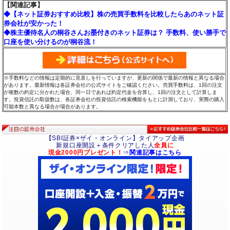
【関連記事】
◆【ネット証券おすすめ比較】株の売買手数料を比較したらあのネット証
券会社が安かった！
◆株主優待名人の桐谷さんお墨付きのネット証券は？ 手数料、使い勝手で
口座を使い分けるのが桐谷流！
※手数料などの情報は定期的に見直しを行っていますが、更新の関係で最新の情報と異なる場合
があります。最新情報は各証券会社の公式サイトをご確認ください。売買手数料は、1回の注文
が複数の約定に分かれた場合、同一日であれば約定代金を合算し、1回の注文として計算しま
す。投資信託の取扱数は、各証券会社の投資信託の検索機能をもとに計測しており、実際の購入
可能本数と異なる場合が場合があります。
【SBI証券×ザイ・オンライン】タイアップ企画
新規口座開設＋条件クリアした人
全員に
現金2000円プレゼント！
⇒
関連記事はこちら