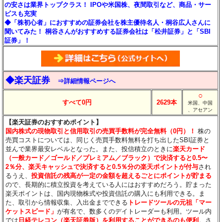
の安さは業界トップクラス！ IPOや米国株、夜間取引など、商品・サー
ビスも充実
◆「株初心者」におすすめの証券会社を株主優待名人・桐谷広人さんに
聞いてみた！ 桐谷さんがおすすめする証券会社は「松井証券」と「SBI
証券」！
◆楽天証券
⇒詳細情報ページへ
○
すべて0円
2629本
米国、中国
、アセアン
【楽天証券のおすすめポイント】
国内株式の現物取引と信用取引の売買手数料が完全無料（0円）！
株の
売買コストについては、同じく売買手数料無料を打ち出したSBI証券と
並んで業界最安レベルとなった。また、投信積立のときに
楽天カード
（一般カード／ゴールド／プレミアム／ブラック）で決済すると0.5〜
2％分
、楽天キャッシュで決済すると0.5％分
の楽天ポイントが付与
され
るうえ、
投資信託の残高が一定の金額を超えるごとにポイントが貯まる
ので、長期的に積立投資を考えている人にはおすすめだろう。貯まった
楽天ポイントは、国内現物株式や投資信託の購入にも利用できる。ま
た、取引から情報収集、入出金までできる
トレードツールの元祖「マー
ケットスピード」
が有名で、数多くのデイトレーダーも利用。ツール内
では
日経テレコン（楽天証券版）を利用することができるのも便利
。さ