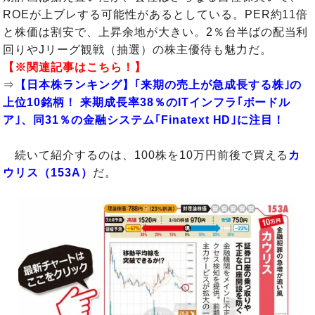
ROEが上ブレする可能性があるとしている。PER約11倍
と株価は割安で、上昇余地が大きい。2％台半ばの配当利
回りやJリーグ観戦（抽選）の株主優待も魅力だ。
【※関連記事はこちら！】
⇒
【日本株ランキング】｢来期の売上が急成長する株｣の
上位10銘柄！ 来期成長率38％のITインフラ｢ボードル
ア｣、同31％の金融システム｢Finatext HD｣に注目！
続いて紹介するのは、100株を10万円前後で買える
カ
ウリス（153A）
だ。