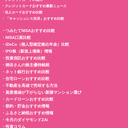
・
クレジットカードおすすめ最新ニュース
・
法人カードおすすめ比較
・
「キャッシュレス決済」おすすめ比較
・
つみたてNISAおすすめ比較
・
NISA口座比較
・
iDeCo（個人型確定拠出年金）比較
・
IPO株（新規上場株）情報
・
投資信託おすすめ比較
・
桐谷さんの株主優待銘柄
・
ネット銀行おすすめ比較
・
住宅ローンおすすめ比較
・
不動産を高値で売却する方法
・
資産価値が下がらない新築マンション選び
・
カードローンおすすめ比較
・
節約・貯金おすすめ情報
・
ふるさと納税おすすめ情報
・
今月のダイヤモンドZAi
・
投資コラム