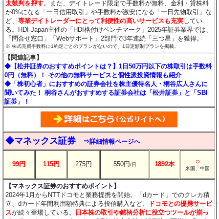
太鼓判を押す
。また、デイトレード限定で手数料が無料、金利・貸株料
が0%になる「一日信用取引」や手数料が激安になる「一日先物取引」な
ど、
専業デイトレーダーにとって利便性の高いサービスも充実
してい
る。HDI-Japan主催の「HDI格付けベンチマーク」2025年証券業界では、
「問合せ窓口」「Webサポート」2部門で3年連続「三つ星」を獲得。
※ 株式売買手数料に1約定ごとのプランがないので、1日定額制プランを掲載。
【関連記事】
◆【松井証券のおすすめポイントは？】1日50万円以下の株取引は手数料
0円（無料）！ その他の無料サービスと個性派投資情報も紹介
◆「株初心者」におすすめの証券会社を株主優待名人・桐谷広人さんに
聞いてみた！ 桐谷さんがおすすめする証券会社は「松井証券」と「SBI
証券」！
◆マネックス証券
⇒詳細情報ページへ
○
99円
115円
275円
550円
1892本
/日
米国、中国
【マネックス証券のおすすめポイント】
2024年1月からNTTドコモと業務提携を開始。「dカード」でのクレカ積
立、dカード年間利用額特典による投信購入など、
ドコモとの提携サービ
ス
が続々登場している。
日本株の取引や銘柄分析に役立つツールが揃っ