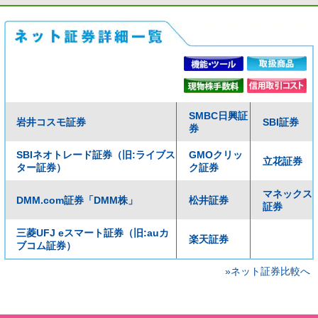
SMBC日興証
岩井コスモ証券
SBI証券
券
SBIネオトレード証券（旧:ライブス
GMOクリッ
立花証券
ター証券）
ク証券
マネックス
DMM.com証券「DMM株」
松井証券
証券
三菱UFJ eスマート証券（旧:auカ
楽天証券
ブコム証券）
»ネット証券比較へ