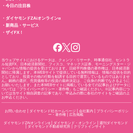
・
今日の注目株
・
ダイヤモンドZAiオンラインα
・
新商品・サービス
・
ザイFX！
当ウェブサイトにおけるデータは、クォンツ・リサーチ、時事通信社、セントラ
ル短資FX、日本経済新聞社、フィスコ、マネックス証券、モーニングスター・ジ
ャパンから情報の提供を受けております。日経平均株価の著作権は、日本経済新
聞社に帰属します。本WEBサイトで提供している無料情報は、情報の提供を目的
としており、投資その他の行動を勧誘する目的で運営しているものではありませ
ん。銘柄の選択、売買価格等の投資の最終決定は、ご自身の判断でなさるように
お願いいたします。また本WEBサイトに掲載している全ての記事およびデータに
ついては「プライバシーポリシー・著作権」もご確認ください。※記事内容につ
いては当サイト独自調査の記事であり、申込みの際に各社のサイトをご確認の上
お申込ください。
お問い合わせ
ダイヤモンド社ホームページ
会社案内
プライバシーポリシ
ー・著作権
広告掲載
ダイヤモンドZAiオンラインα
ダイヤモンド・オンライン
週刊ダイヤモンド
ダイヤモンド不動産研究所
クリプトインサイト