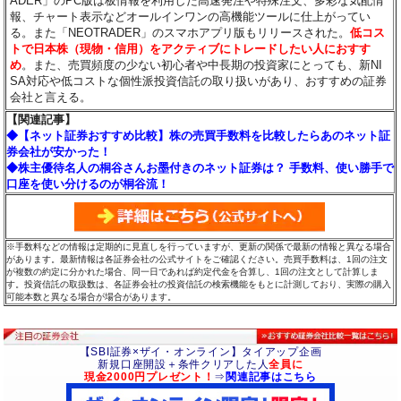
ADER」のPC版は板情報を利用した高速発注や特殊注文、多彩な気配情
報、チャート表示などオールインワンの高機能ツールに仕上がってい
る。また「NEOTRADER」のスマホアプリ版もリリースされた。
低コス
トで日本株（現物・信用）をアクティブにトレードしたい人におすす
め
。また、売買頻度の少ない初心者や中長期の投資家にとっても、新NI
SA対応や低コストな個性派投資信託の取り扱いがあり、おすすめの証券
会社と言える。
【関連記事】
◆【ネット証券おすすめ比較】株の売買手数料を比較したらあのネット証
券会社が安かった！
◆株主優待名人の桐谷さんお墨付きのネット証券は？ 手数料、使い勝手で
口座を使い分けるのが桐谷流！
※手数料などの情報は定期的に見直しを行っていますが、更新の関係で最新の情報と異なる場合
があります。最新情報は各証券会社の公式サイトをご確認ください。売買手数料は、1回の注文
が複数の約定に分かれた場合、同一日であれば約定代金を合算し、1回の注文として計算しま
す。投資信託の取扱数は、各証券会社の投資信託の検索機能をもとに計測しており、実際の購入
可能本数と異なる場合が場合があります。
【SBI証券×ザイ・オンライン】タイアップ企画
新規口座開設＋条件クリアした人
全員に
現金2000円プレゼント！
⇒
関連記事はこちら