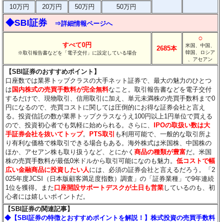
10万円
20万円
50万円
50万円
◆SBI証券
⇒詳細情報ページへ
○
すべて0円
米国、中国、
2685本
韓国、ロシア
※取引報告書などを「電子交付」に設定している場合
、アセアン
【SBI証券のおすすめポイント】
口座数では業界トップクラスの大手ネット証券で、最大の魅力のひとつ
は
国内株式の売買手数料が完全無料
なこと。取引報告書などを電子交付
するだけで、現物取引、信用取引に加え、単元未満株の売買手数料まで0
円になるので、売買コストに関しては圧倒的にお得な証券会社と言え
る。投資信託の数が業界トップクラスなうえ100円以上1円単位で買える
ので、投資初心者でも気軽に始められる。さらに、
IPOの取扱い数は大
手証券会社を抜いてトップ
。
PTS取引
も利用可能で、一般的な取引所よ
り有利な価格で株取引できる場合もある。海外株式は米国株、中国株の
ほか、アセアン株も取り扱うなど、とにかく
商品の種類が豊富
だ。米国
株の売買手数料が最低0米ドルから取引可能になのも魅力。
低コストで幅
広い金融商品に投資したい人
には、必須の証券会社と言えるだろう。「2
025年度JCSI（日本版顧客満足度指数）調査」の「証券業種」で9年連続
1位を獲得。また
口座開設サポートデスクが土日も営業
しているのも、初
心者には嬉しいポイントだ。
【SBI証券の関連記事】
◆【SBI証券の特徴とおすすめポイントを解説！】株式投資の売買手数料