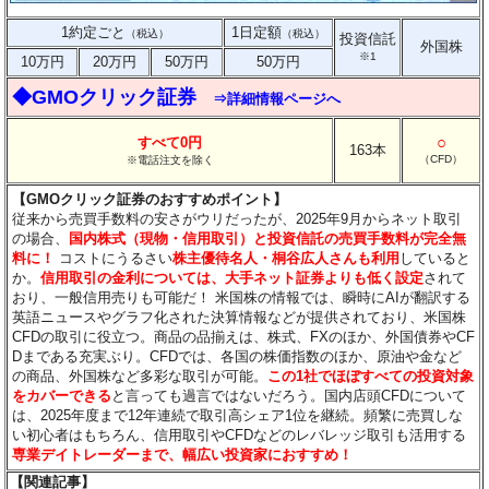
1約定ごと
1日定額
（税込）
（税込）
投資信託
外国株
※1
10万円
20万円
50万円
50万円
◆GMOクリック証券
⇒詳細情報ページへ
○
すべて0円
163本
（CFD）
※電話注文を除く
【GMOクリック証券のおすすめポイント】
従来から売買手数料の安さがウリだったが、2025年9月からネット取引
の場合、
国内株式（現物・信用取引）と投資信託の売買手数料が完全無
料に！
コストにうるさい
株主優待名人・桐谷広人さんも利用
していると
か。
信用取引の金利については、大手ネット証券よりも低く設定
されて
おり、一般信用売りも可能だ！ 米国株の情報では、瞬時にAIが翻訳する
英語ニュースやグラフ化された決算情報などが提供されており、米国株
CFDの取引に役立つ。商品の品揃えは、株式、FXのほか、外国債券やCF
Dまである充実ぶり。CFDでは、各国の株価指数のほか、原油や金など
の商品、外国株など多彩な取引が可能。
この1社でほぼすべての投資対象
をカバーできる
と言っても過言ではないだろう。国内店頭CFDについて
は、2025年度まで12年連続で取引高シェア1位を継続。頻繁に売買しな
い初心者はもちろん、信用取引やCFDなどのレバレッジ取引も活用する
専業デイトレーダーまで、幅広い投資家におすすめ！
【関連記事】