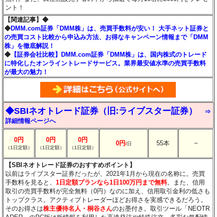
ント！
【関連記事】◆
◆
DMM.com証券「DMM株」は、売買手数料が安い！ 大手ネット証券と
の売買コスト比較から申込み方法、お得なキャンペーン情報まで「DMM
株」を徹底解説！
◆
【証券会社比較】DMM.com証券「DMM株」は、国内株式のトレード
に特化したオンライントレードサービス。業界最安値水準の売買手数料
が最大の魅力！
◆SBIネオトレード証券（旧:ライブスター証券）
⇒
詳細情報ページへ
0円
0円
0円
－
0円
55本
/
日
（1日定額）
（1日定額）
（1日定額）
【SBIネオトレード証券のおすすめポイント】
以前はライブスター証券だったが、2021年1月から現在の名称に。売買
手数料を見ると、
1日定額プランなら1日100万円まで無料
。また、信用
取引の売買手数料が完全無料（0円）なのに加え、信用取引金利の低さも
トップクラス。アクティブトレーダーほどお得さを実感できるだろう。
そのお得さは
株主優待名人・桐谷さん
のお墨付き。取引ツール「NEOTR