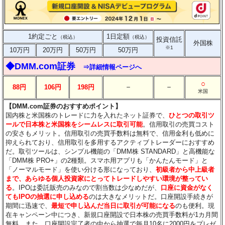
1約定ごと
1日定額
（税込）
（税込）
投資信託
外国株
※1
10万円
20万円
50万円
50万円
◆DMM.com証券
⇒詳細情報ページへ
○
－
－
88円
106円
198円
米国
【DMM.com証券のおすすめポイント】
国内株と米国株のトレードに力を入れたネット証券で、
ひとつの取引ツ
ールで日本株と米国株をシームレスに取引可能
。信用取引の売買コスト
の安さもメリット。信用取引の売買手数料は無料で、信用金利も低めに
抑えられており、信用取引を多用するアクティブトレーダーにおすすめ
だ。取引ツールは、シンプル機能の「DMM株 STANDARD」と高機能な
「DMM株 PRO+」の2種類。スマホ用アプリも「かんたんモード」と
「ノーマルモード」を使い分ける形になっており、
初級者から中上級者
まで、あらゆる個人投資家にとってトレードしやすい環境が整ってい
る
。IPOは委託販売のみなので割当数は少なめだが、
口座に資金がなく
てもIPOの抽選に申し込める
のは大きなメリットだ。口座開設手続きが
期間に迅速で、
最短で申し込んだ当日に取引が可能になる
のも便利。現
在キャンペーン中につき、新規口座開設で日本株の売買手数料が1カ月間
無料。また、口座開設完了者の中から抽選で毎月10名に2000円をプレゼ