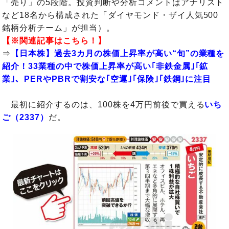
「売り」の5段階。投資判断や分析コメントはアナリスト
など18名から構成された「ダイヤモンド・ザイ人気500
銘柄分析チーム」が担当）。
【※関連記事はこちら！】
⇒
【日本株】過去3カ月の株価上昇率が高い“旬”の業種を
紹介！33業種の中で株価上昇率が高い｢非鉄金属｣｢鉱
業｣、PERやPBRで割安な｢空運｣｢保険｣｢鉄鋼｣に注目
最初に紹介するのは、100株を4万円前後で買える
いち
ご（2337）
だ。