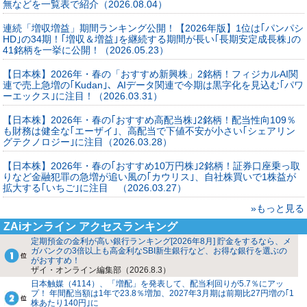
無などを一覧表で紹介（2026.08.04）
連続「増収増益」期間ランキング公開！【2026年版】1位は｢パンパシ
HD｣の34期！｢増収＆増益｣を継続する期間が長い｢長期安定成長株｣の
41銘柄を一挙に公開！（2026.05.23）
【日本株】2026年・春の「おすすめ新興株」2銘柄！フィジカルAI関
連で売上急増の｢Kudan｣、AIデータ関連で今期は黒字化を見込む｢パワ
ーエックス｣に注目！（2026.03.31）
【日本株】2026年・春の｢おすすめ高配当株｣2銘柄！配当性向109％
も財務は健全な｢エーザイ｣、高配当で下値不安が小さい｢シェアリン
グテクノロジー｣に注目（2026.03.28）
【日本株】2026年・春の｢おすすめ10万円株｣2銘柄！証券口座乗っ取
りなど金融犯罪の急増が追い風の｢カウリス｣、自社株買いで1株益が
拡大する｢いちご｣に注目 （2026.03.27）
»もっと見る
ZAiオンライン アクセスランキング
定期預金の金利が高い銀行ランキング[2026年8月] 貯金をするなら、メ
ガバンクの3倍以上も高金利なSBI新生銀行など、お得な銀行を選ぶの
がおすすめ！
ザイ・オンライン編集部（2026.8.3）
日本触媒（4114）、「増配」を発表して、配当利回りが5.7％にアッ
プ！ 年間配当額は1年で23.8％増加、2027年3月期は前期比27円増の｢1
株あたり140円｣に