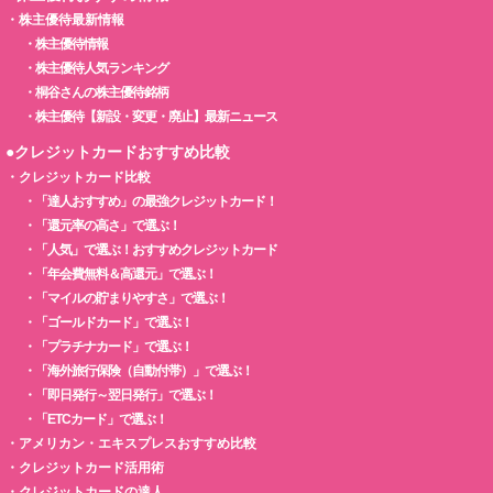
・
株主優待最新情報
・
株主優待情報
・
株主優待人気ランキング
・
桐谷さんの株主優待銘柄
・
株主優待【新設・変更・廃止】最新ニュース
●クレジットカードおすすめ比較
・
クレジットカード比較
・
「達人おすすめ」の最強クレジットカード！
・
「還元率の高さ」で選ぶ！
・
「人気」で選ぶ！おすすめクレジットカード
・
「年会費無料＆高還元」で選ぶ！
・
「マイルの貯まりやすさ」で選ぶ！
・
「ゴールドカード」で選ぶ！
・
「プラチナカード」で選ぶ！
・
「海外旅行保険（自動付帯）」で選ぶ！
・
「即日発行～翌日発行」で選ぶ！
・
「ETCカード」で選ぶ！
・
アメリカン・エキスプレスおすすめ比較
・
クレジットカード活用術
・
クレジットカードの達人