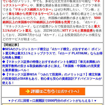
ている
のがメリット。中でも、多彩な注文方法や板発注が可能な
「マネ
ックストレーダー」
や、重要な業績を過去10期以上に渡ってグラフ表示
できる
「マネックス銘柄スカウター」
はぜひ利用したい。「ワン株」と
いう
株を1株から売買できるサービス
もあるので、株初心者はそこから始
めてみるのもいいだろう。また、外国株の銘柄数の多さも魅力で、
5000
銘柄以上の米国株や2700銘柄以上の中国株を売買
できる。「dカード」
「マネックスカード」などの提携クレカで投資信託を積み立てると
最大
3.1％のポイント還元
。なお、2023年10月に
NTTドコモと業務提携
を発表
しており、2024年7月からは「dカード」による投資信託のクレカ積立な
どのサービスが始まった。
【関連記事】
◆NISAのクレジットカード積立は「dカード積立」がおすすめ！ ポイン
ト還元率は最大3.1％とトップクラスで、｢dカード PLATINUM」ならお得
な特典も満載！
◆【マネックス証券の特徴とおすすめポイントを解説】｢単元未満株｣の
売買手数料の安さ＆取扱銘柄の多さに加え、｢米国株・中国株｣の充実度
も業界最強レベル！
◆【マネックス証券NISA「つみたて投資枠」のメリットは？】積立対象
の投資信託が264本もあり、初心者も安心の資産設計アドバイスツールが
使える！
▼クイズに回答＋口座開設で2000円分のポイントがもらえる！▼