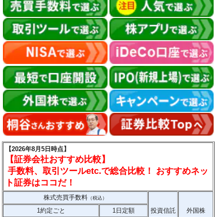
【2026年8月5日時点】
【証券会社おすすめ比較】
手数料、取引ツールetc.で総合比較！ おすすめネッ
ト証券はココだ！
株式売買手数料
（税込）
1約定ごと
1日定額
投資信託
外国株