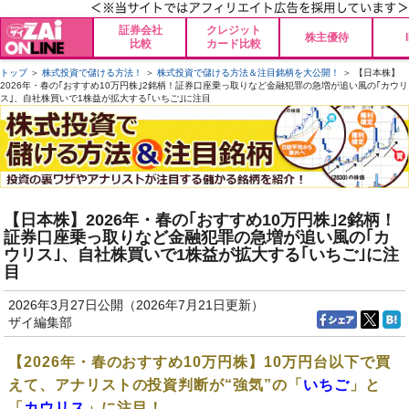
証券会社
クレジット
株主優待
比較
カード比較
トップ
＞
株式投資で儲ける方法！
＞
株式投資で儲ける方法＆注目銘柄を大公開！
＞ 【日本株】
2026年・春の｢おすすめ10万円株｣2銘柄！証券口座乗っ取りなど金融犯罪の急増が追い風の｢カウリ
ス｣、自社株買いで1株益が拡大する｢いちご｣に注目
【日本株】2026年・春の｢おすすめ10万円株｣2銘柄！
証券口座乗っ取りなど金融犯罪の急増が追い風の｢カ
ウリス｣、自社株買いで1株益が拡大する｢いちご｣に注
目
2026年3月27日公開（2026年7月21日更新）
ザイ編集部
【2026年・春のおすすめ10万円株】10万円台以下で買
えて、アナリストの投資判断が“強気”の「
いちご
」と
「
カウリス
」に注目！