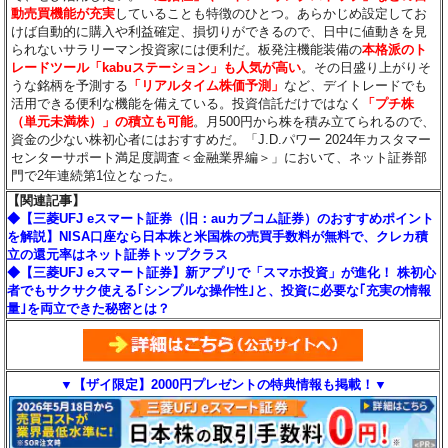
動売買機能が充実
していることも特徴のひとつ。あらかじめ設定してお
けば自動的に購入や利益確定、損切りができるので、日中に値動きを見
られないサラリーマン投資家には便利だ。板発注機能装備の
本格派のト
レードツール「kabuステーション」も人気が高い
。その日盛り上がりそ
うな銘柄を予測する
「リアルタイム株価予測」
など、デイトレードでも
活用できる便利な機能を備えている。投資信託だけではなく
「プチ株
（単元未満株）」の積立も可能
。月500円から株を積み立てられるので、
資金の少ない株初心者にはおすすめだ。「J.D.パワー 2024年カスタマー
センターサポート満足度調査＜金融業界編＞」において、ネット証券部
門で2年連続第1位となった。
【関連記事】
◆【三菱UFJ eスマート証券（旧：auカブコム証券）のおすすめポイント
を解説】NISA口座なら日本株と米国株の売買手数料が無料で、クレカ積
立の還元率はネット証券トップクラス
◆【三菱UFJ eスマート証券】新アプリで「スマホ投資」が進化！ 株初心
者でもサクサク使える｢シンプルな操作性｣と、投資に必要な｢充実の情報
量｣を両立できた秘密とは？
▼【ザイ限定】2000円プレゼントの特典情報も掲載！▼