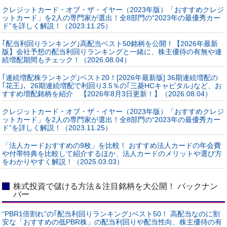
クレジットカード・オブ・ザ・イヤー（2023年版）「おすすめクレジ
ットカード」を2人の専門家が選出！全8部門の“2023年の最優秀カー
ド”を詳しく解説！（2023.11.25）
｢配当利回りランキング｣高配当ベスト50銘柄を公開！【2026年最新
版】会社予想の配当利回りランキングと一緒に、株主優待の有無や連
続増配期間もチェック！（2026.08.04）
｢連続増配株ランキング｣ベスト20！[2026年最新版] 36期連続増配の
｢花王｣、26期連続増配で利回り3.5％の｢三菱HCキャピタル｣など、お
すすめ増配銘柄を紹介 【2026年8月3日更新！】（2026.08.04）
クレジットカード・オブ・ザ・イヤー（2023年版）「おすすめクレジ
ットカード」を2人の専門家が選出！全8部門の“2023年の最優秀カー
ド”を詳しく解説！（2023.11.25）
「法人カードおすすめの9枚」を比較！ おすすめ法人カードの年会費
や付帯特典を比較して紹介するほか、法人カードのメリットや選び方
をわかりやすく解説！（2025.03.03）
株式投資で儲ける方法＆注目銘柄を大公開！ バックナン
バー
“PBR1倍割れ”の｢配当利回りランキング｣ベスト50！ 高配当なのに割
安な「おすすめの低PBR株」の配当利回りや配当性向、株主優待の有