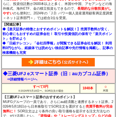
らに、投資信託数が2600本以上と多く、米国や中国、アセアンなどの海
外株式、海外ETF、金の積立投資もできるので、
長期的な分散投資がし
やすい
のも便利だ。2024年の「J.D. パワー個人資産運用顧客満足度調査
＜ネット証券部門＞」では総合1位を受賞。
【関連記事】
◆【楽天証券の特徴とおすすめポイントを解説！】売買手数料が安く、
初心者にもおすすめの証券会社！ 取引や投資信託の保有で「楽天ポイン
ト」を貯めよう
◆「日経テレコン」「会社四季報」が閲覧できる証券会社を解説！ 利用
料0円ながら、紙媒体では読めない独自記事や先行情報を掲載し、記事の
検索機能も充実
◆三菱UFJ eスマート証券（旧：auカブコム証券）
⇒詳細情報ページへ
○
すべて0円
1848本
米国
※2026年5月18日〜。SOR注文の場合
【三菱UFJ eスマート証券のおすすめポイント】
MUFGグループの一員であり、さらにau経済圏と連携するネット証券。2
026年5月18日から日本株取引でSOR注文を選択すると
売買手数料が完全
無料に！
SOR注文はより条件の良い取引価格を提示する注文方法なの
で、ぜひ活用したい。
「逆指値」や「トレーリングストップ」などの自