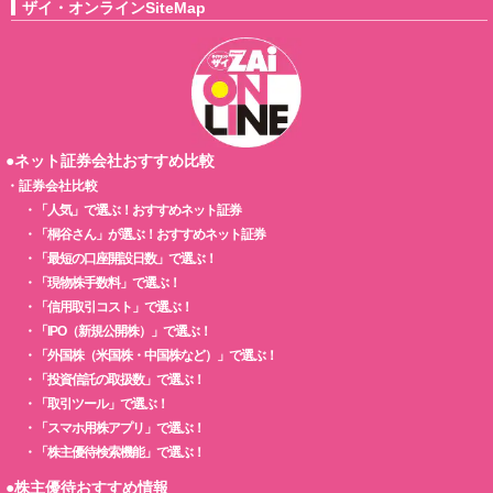
ザイ・オンラインSiteMap
●ネット証券会社おすすめ比較
・
証券会社比較
・
「人気」で選ぶ！おすすめネット証券
・
「桐谷さん」が選ぶ！おすすめネット証券
・
「最短の口座開設日数」で選ぶ！
・
「現物株手数料」で選ぶ！
・
「信用取引コスト」で選ぶ！
・
「IPO（新規公開株）」で選ぶ！
・
「外国株（米国株・中国株など）」で選ぶ！
・
「投資信託の取扱数」で選ぶ！
・
「取引ツール」で選ぶ！
・
「スマホ用株アプリ」で選ぶ！
・
「株主優待検索機能」で選ぶ！
●株主優待おすすめ情報