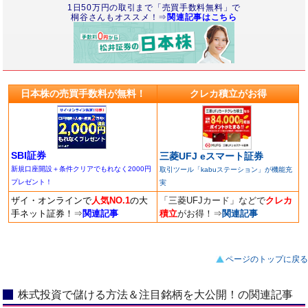
1日50万円の取引まで「売買手数料無料」で
桐谷さんもオススメ！⇒
関連記事はこちら
日本株の売買手数料が無料！
クレカ積立がお得
SBI証券
三菱UFJ eスマート証券
新規口座開設＋条件クリアでもれなく2000円
取引ツール「kabuステーション」が機能充
プレゼント！
実
ザイ・オンラインで
人気NO.1
の大
「三菱UFJカード」などで
クレカ
手ネット証券！
⇒
関連記事
積立
がお得！
⇒
関連記事
ページのトップに戻る
株式投資で儲ける方法＆注目銘柄を大公開！の関連記事