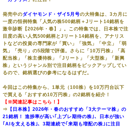
発売中の
ダイヤモンド・ザイ5月号
の大特集は、3カ月に
一度の恒例特集「人気の株500銘柄＋Jリート14銘柄を
激辛診断【2026年・春】」。この特集では、日本株で注
目度の高い人気500銘柄とJリート14銘柄を、アナリス
トなどの投資の専門家が「買い」「強気」「中立」「弱
気」「売り」の5段階で評価。さらに「10万円株」「高
配当株」「株主優待株」「Jリート」「大型株」「新興
株」というジャンル別で注目銘柄をピックアップしてい
るので、銘柄選びの参考になるはずだ。
今回はこの特集から、1単元（100株）を10万円台以下
で買える「おすすめ10万円株」の2銘柄を紹介！
【※関連記事はこちら！】
⇒
【日本株】2026年・春のおすすめ「3大テーマ株」の
21銘柄！ 進捗率が高い｢上ブレ期待の株｣、日本が強い
｢AIを支える株｣、3期連続で｢来期も増配の株｣に注目