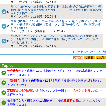
ザイ・オンライン編集部（2026.8.8）
サッポロビール、株主優待を変更！ 1年以上の継続保有は必須だが、権
利獲得に必要な最低投資額は5分の1になり、3年以上保有時の優待品の
額面が大幅アップ！
ザイ・オンライン編集部（2026.8.8）
来週（8/10～8/14）の日経平均株価の予想レンジは6万3000～6万9000
円！ 中東情勢と原油価格に警戒しつつ、調整一巡のAI･半導体関連の押
し目を狙おう！
ラカンリチェルカ（村瀬 智一）（2026.8.7）
MIRARTHホールディングス、プレミアム優待倶楽部の株主優待を新
設！ 9月末に1000株以上の保有で株数に応じて3000～2万3000ポイン
トがもらえることに
ザイ・オンライン編集部（2026.8.9）
»アクセスランキング一覧
Topics
年会費無料
でも還元率1.0％以上は当たり前！ おすすめの高還元クレジッ
トカードはコレ！
「新NISA」
おすすめ証券会社は？
｢手数料｣｢投資信託＆米国株の取扱数｣な
どで徹底比較！
定期預金の金利が高い
銀行ランキングを公開！ 今、
もっともお得
なのは○○
銀行だった！
株主優待名人・
桐谷さんのお墨付き
！ 株式
投資初心者
におすすめのネッ
ト証券はココ！