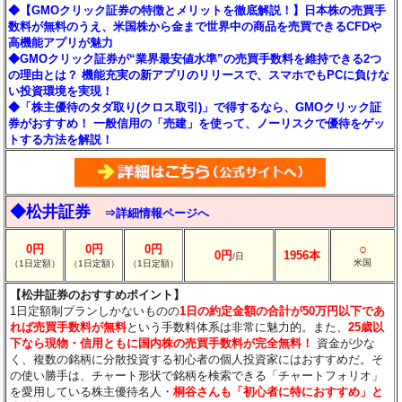
◆【GMOクリック証券の特徴とメリットを徹底解説！】日本株の売買手
数料が無料のうえ、米国株から金まで世界中の商品を売買できるCFDや
高機能アプリが魅力
◆GMOクリック証券が“業界最安値水準”の売買手数料を維持できる2つ
の理由とは？ 機能充実の新アプリのリリースで、スマホでもPCに負けな
い投資環境を実現！
◆「株主優待のタダ取り(クロス取引)」で得するなら、GMOクリック証
券がおすすめ！ 一般信用の「売建」を使って、ノーリスクで優待をゲッ
トする方法を解説！
◆松井証券
⇒詳細情報ページへ
○
0円
0円
0円
0円
1956本
/日
米国
（1日定額）
（1日定額）
（1日定額）
【松井証券のおすすめポイント】
1日定額制プランしかないものの
1日の約定金額の合計が50万円以下であ
れば売買手数料が無料
という手数料体系は非常に魅力的。また、
25歳以
下なら現物・信用ともに国内株の売買手数料が完全無料！
資金が少な
く、複数の銘柄に分散投資する初心者の個人投資家にはおすすめだ。そ
の使い勝手は、チャート形状で銘柄を検索できる「チャートフォリオ」
を愛用している株主優待名人・
桐谷さんも「初心者に特におすすめ」と