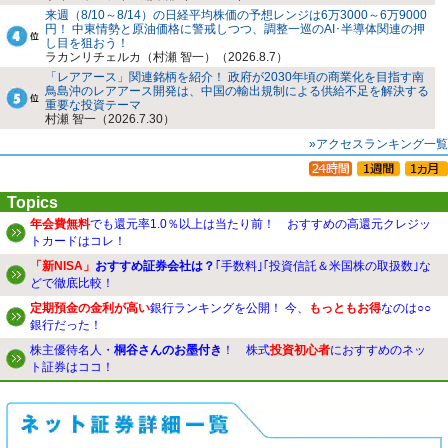
来週（8/10～8/14）の日経平均株価の予想レンジは6万3000～6万9000
円！ 中東情勢と原油価格に警戒しつつ、調整一巡のAI･半導体関連の押
し目を狙おう！
ラカンリチェルカ（村瀬 智一）（2026.8.7）
「レアアース」関連銘柄を紹介！ 政府が2030年頃の商業化を目指す南
鳥島沖のレアアース開発は、中国の輸出規制による供給不足を解決する
重要な投資テーマ
村瀬 智一（2026.7.30）
»アクセスランキング一覧
Topics
年会費無料
でも還元率1.0％以上は当たり前！ おすすめの高還元クレジッ
トカードはコレ！
「新NISA」
おすすめ証券会社は？
｢手数料｣｢投資信託＆米国株の取扱数｣な
どで徹底比較！
定期預金の金利が高い
銀行ランキングを公開！ 今、
もっともお得
なのは○○
銀行だった！
株主優待名人・
桐谷さんのお墨付き
！ 株式
投資初心者
におすすめのネッ
ト証券はココ！