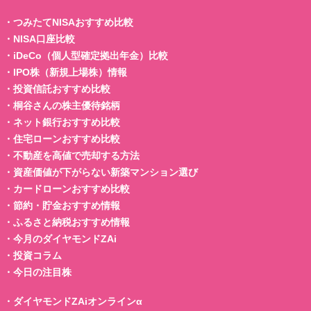
・
つみたてNISAおすすめ比較
・
NISA口座比較
・
iDeCo（個人型確定拠出年金）比較
・
IPO株（新規上場株）情報
・
投資信託おすすめ比較
・
桐谷さんの株主優待銘柄
・
ネット銀行おすすめ比較
・
住宅ローンおすすめ比較
・
不動産を高値で売却する方法
・
資産価値が下がらない新築マンション選び
・
カードローンおすすめ比較
・
節約・貯金おすすめ情報
・
ふるさと納税おすすめ情報
・
今月のダイヤモンドZAi
・
投資コラム
・
今日の注目株
・
ダイヤモンドZAiオンラインα