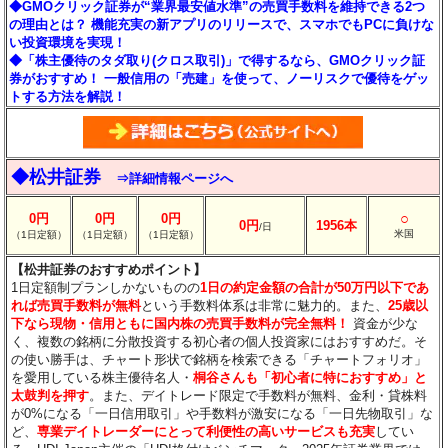
◆GMOクリック証券が“業界最安値水準”の売買手数料を維持できる2つ
の理由とは？ 機能充実の新アプリのリリースで、スマホでもPCに負けな
い投資環境を実現！
◆「株主優待のタダ取り(クロス取引)」で得するなら、GMOクリック証
券がおすすめ！ 一般信用の「売建」を使って、ノーリスクで優待をゲッ
トする方法を解説！
◆松井証券
⇒詳細情報ページへ
○
0円
0円
0円
0円
1956本
/日
米国
（1日定額）
（1日定額）
（1日定額）
【松井証券のおすすめポイント】
1日定額制プランしかないものの
1日の約定金額の合計が50万円以下であ
れば売買手数料が無料
という手数料体系は非常に魅力的。また、
25歳以
下なら現物・信用ともに国内株の売買手数料が完全無料！
資金が少な
く、複数の銘柄に分散投資する初心者の個人投資家にはおすすめだ。そ
の使い勝手は、チャート形状で銘柄を検索できる「チャートフォリオ」
を愛用している株主優待名人・
桐谷さんも「初心者に特におすすめ」と
太鼓判を押す
。また、デイトレード限定で手数料が無料、金利・貸株料
が0%になる「一日信用取引」や手数料が激安になる「一日先物取引」な
ど、
専業デイトレーダーにとって利便性の高いサービスも充実
してい