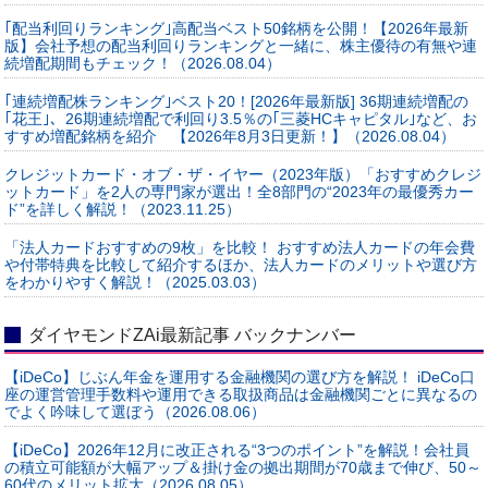
｢配当利回りランキング｣高配当ベスト50銘柄を公開！【2026年最新
版】会社予想の配当利回りランキングと一緒に、株主優待の有無や連
続増配期間もチェック！（2026.08.04）
｢連続増配株ランキング｣ベスト20！[2026年最新版] 36期連続増配の
｢花王｣、26期連続増配で利回り3.5％の｢三菱HCキャピタル｣など、お
すすめ増配銘柄を紹介 【2026年8月3日更新！】（2026.08.04）
クレジットカード・オブ・ザ・イヤー（2023年版）「おすすめクレジ
ットカード」を2人の専門家が選出！全8部門の“2023年の最優秀カー
ド”を詳しく解説！（2023.11.25）
「法人カードおすすめの9枚」を比較！ おすすめ法人カードの年会費
や付帯特典を比較して紹介するほか、法人カードのメリットや選び方
をわかりやすく解説！（2025.03.03）
ダイヤモンドZAi最新記事 バックナンバー
【iDeCo】じぶん年金を運用する金融機関の選び方を解説！ iDeCo口
座の運営管理手数料や運用できる取扱商品は金融機関ごとに異なるの
でよく吟味して選ぼう（2026.08.06）
【iDeCo】2026年12月に改正される“3つのポイント”を解説！会社員
の積立可能額が大幅アップ＆掛け金の拠出期間が70歳まで伸び、50～
60代のメリット拡大（2026.08.05）