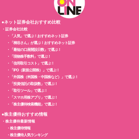
●ネット証券会社おすすめ比較
・
証券会社比較
・
「人気」で選ぶ！おすすめネット証券
・
「桐谷さん」が選ぶ！おすすめネット証券
・
「最短の口座開設日数」で選ぶ！
・
「現物株手数料」で選ぶ！
・
「信用取引コスト」で選ぶ！
・
「IPO（新規公開株）」で選ぶ！
・
「外国株（米国株・中国株など）」で選ぶ！
・
「投資信託の取扱数」で選ぶ！
・
「取引ツール」で選ぶ！
・
「スマホ用株アプリ」で選ぶ！
・
「株主優待検索機能」で選ぶ！
●株主優待おすすめ情報
・
株主優待最新情報
・
株主優待情報
・
株主優待人気ランキング