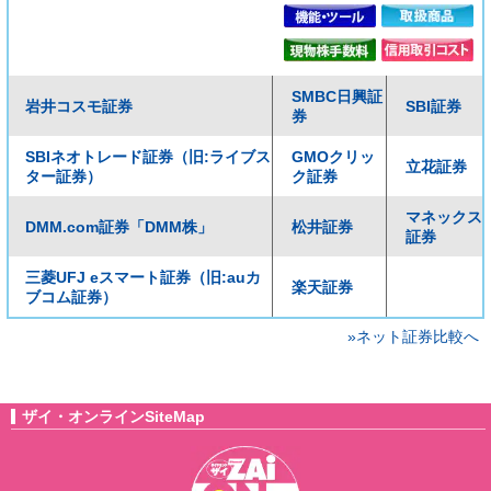
SMBC日興証
岩井コスモ証券
SBI証券
券
SBIネオトレード証券（旧:ライブス
GMOクリッ
立花証券
ター証券）
ク証券
マネックス
DMM.com証券「DMM株」
松井証券
証券
三菱UFJ eスマート証券（旧:auカ
楽天証券
ブコム証券）
»ネット証券比較へ
ザイ・オンラインSiteMap