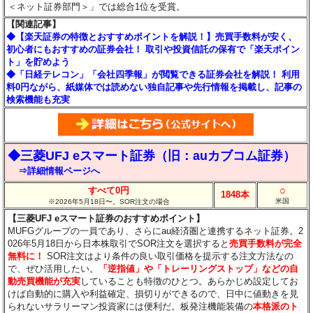
＜ネット証券部門＞」では総合1位を受賞。
【関連記事】
◆【楽天証券の特徴とおすすめポイントを解説！】売買手数料が安く、
初心者にもおすすめの証券会社！ 取引や投資信託の保有で「楽天ポイン
ト」を貯めよう
◆「日経テレコン」「会社四季報」が閲覧できる証券会社を解説！ 利用
料0円ながら、紙媒体では読めない独自記事や先行情報を掲載し、記事の
検索機能も充実
◆三菱UFJ eスマート証券（旧：auカブコム証券）
⇒詳細情報ページへ
○
すべて0円
1848本
米国
※2026年5月18日〜。SOR注文の場合
【三菱UFJ eスマート証券のおすすめポイント】
MUFGグループの一員であり、さらにau経済圏と連携するネット証券。2
026年5月18日から日本株取引でSOR注文を選択すると
売買手数料が完全
無料に！
SOR注文はより条件の良い取引価格を提示する注文方法なの
で、ぜひ活用したい。
「逆指値」や「トレーリングストップ」などの自
動売買機能が充実
していることも特徴のひとつ。あらかじめ設定してお
けば自動的に購入や利益確定、損切りができるので、日中に値動きを見
られないサラリーマン投資家には便利だ。板発注機能装備の
本格派のト