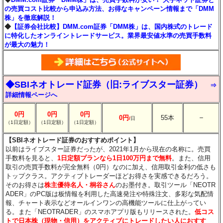
の売買コスト比較から申込み方法、お得なキャンペーン情報まで「DMM
株」を徹底解説！
◆
【証券会社比較】DMM.com証券「DMM株」は、国内株式のトレード
に特化したオンライントレードサービス。業界最安値水準の売買手数料
が最大の魅力！
◆SBIネオトレード証券（旧:ライブスター証券）
⇒
詳細情報ページへ
0円
0円
0円
－
0円
55本
/
日
（1日定額）
（1日定額）
（1日定額）
【SBIネオトレード証券のおすすめポイント】
以前はライブスター証券だったが、2021年1月から現在の名称に。売買
手数料を見ると、
1日定額プランなら1日100万円まで無料
。また、信用
取引の売買手数料が完全無料（0円）なのに加え、信用取引金利の低さも
トップクラス。アクティブトレーダーほどお得さを実感できるだろう。
そのお得さは
株主優待名人・桐谷さん
のお墨付き。取引ツール「NEOTR
ADER」のPC版は板情報を利用した高速発注や特殊注文、多彩な気配情
報、チャート表示などオールインワンの高機能ツールに仕上がってい
る。また「NEOTRADER」のスマホアプリ版もリリースされた。
低コス
トで日本株（現物・信用）をアクティブにトレードしたい人におすす