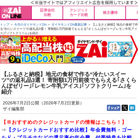
証券会社
クレジット
株主優待
比較
カード比較
トップ
＞
今月のダイヤモンドZAi
＞
ダイヤモンドZAi最新記事
＞ 【ふるさと納税】地元の食材で作
る“冷たいスイーツ”の返礼品3選！ 寄附額1万円前後でもらえる｢さくらんぼゼリー｣｢レモン牛乳アイ
ス｣｢ソフトクリーム｣を紹介
【ふるさと納税】地元の食材で作る“冷たいスイー
ツ”の返礼品3選！ 寄附額1万円前後でもらえる｢さくら
んぼゼリー｣｢レモン牛乳アイス｣｢ソフトクリーム｣を
紹介
2026年7月2日公開（2026年7月2日更新）
ザイ編集部
【※
おすすめのクレジットカード
の情報はこちら！】
⇒
【クレジットカードおすすめ比較】年会費無料・ゴー
ルド・プラチナなどの還元率や年会費、付帯特典を比較