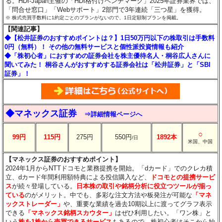
る。HDI-Japan主催の「HDI格付けベンチマーク」2025年証券業界では、
「問合せ窓口」「Webサポート」2部門で3年連続「三つ星」を獲得。
※ 株式売買手数料に1約定ごとのプランがないので、1日定額制プランを掲載。
【関連記事】
◆【松井証券のおすすめポイントは？】1日50万円以下の株取引は手数料
0円（無料）！ その他の無料サービスと個性派投資情報も紹介
◆「株初心者」におすすめの証券会社を株主優待名人・桐谷広人さんに
聞いてみた！ 桐谷さんがおすすめする証券会社は「松井証券」と「SBI
証券」！
◆マネックス証券
⇒詳細情報ページへ
○
99円
115円
275円
550円
1892本
/日
米国、中国
【マネックス証券のおすすめポイント】
2024年1月からNTTドコモと業務提携を開始。「dカード」でのクレカ積
立、dカード年間利用額特典による投信購入など、
ドコモとの提携サービ
ス
が続々登場している。
日本株の取引や銘柄分析に役立つツールが揃っ
ている
のがメリット。中でも、多彩な注文方法や板発注が可能な
「マネ
ックストレーダー」
や、重要な業績を過去10期以上に渡ってグラフ表示
できる
「マネックス銘柄スカウター」
はぜひ利用したい。「ワン株」と
いう
株を1株から売買できるサービス
もあるので、株初心者はそこから始