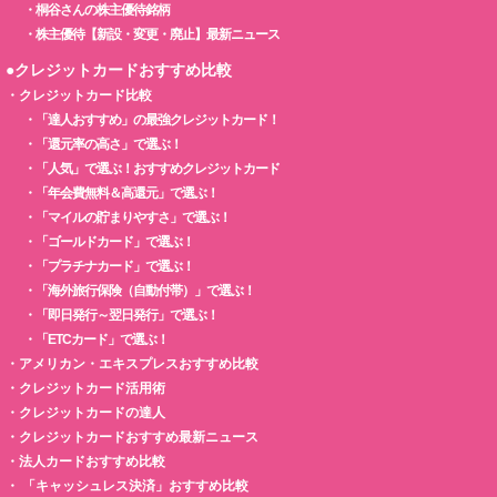
・
桐谷さんの株主優待銘柄
・
株主優待【新設・変更・廃止】最新ニュース
●クレジットカードおすすめ比較
・
クレジットカード比較
・
「達人おすすめ」の最強クレジットカード！
・
「還元率の高さ」で選ぶ！
・
「人気」で選ぶ！おすすめクレジットカード
・
「年会費無料＆高還元」で選ぶ！
・
「マイルの貯まりやすさ」で選ぶ！
・
「ゴールドカード」で選ぶ！
・
「プラチナカード」で選ぶ！
・
「海外旅行保険（自動付帯）」で選ぶ！
・
「即日発行～翌日発行」で選ぶ！
・
「ETCカード」で選ぶ！
・
アメリカン・エキスプレスおすすめ比較
・
クレジットカード活用術
・
クレジットカードの達人
・
クレジットカードおすすめ最新ニュース
・
法人カードおすすめ比較
・
「キャッシュレス決済」おすすめ比較