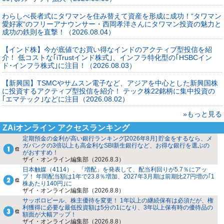
わらしべ長者式にタワマンを住み替えて資産を形成に成功！“タワマン
愛好家“のフリーアナウンサー・西岡孝洋さんにタワマン投資の魅力と
成功の鉄則を直撃！（2026.08.04）
【インド株】今が底値でお買い得なインドのアクティブ型投信を紹
介！ 低コストな｢iTrustインド株式｣、インフラ特化型の｢HSBCイン
ド･インフラ株式｣に注目！（2026.08.03）
【新興国】TSMCやサムスン電子など、アジアを中心とした新興国株
に投資するアクティブ型投信を紹介！ テック株22銘柄に集中投資の
｢エマテック｣などに注目（2026.08.02）
»もっと見る
ZAiオンライン アクセスランキング
定期預金の金利が高い銀行ランキング[2026年8月] 貯金をするなら、メ
ガバンクの3倍以上も高金利なSBI新生銀行など、お得な銀行を選ぶの
がおすすめ！
ザイ・オンライン編集部（2026.8.3）
日本触媒（4114）、「増配」を発表して、配当利回りが5.7％にアッ
プ！ 年間配当額は1年で23.8％増加、2027年3月期は前期比27円増の｢1
株あたり140円｣に
ザイ・オンライン編集部（2026.8.8）
サッポロビール、株主優待を変更！ 1年以上の継続保有は必須だが、権
利獲得に必要な最低投資額は5分の1になり、3年以上保有時の優待品の
額面が大幅アップ！
ザイ・オンライン編集部（2026.8.8）