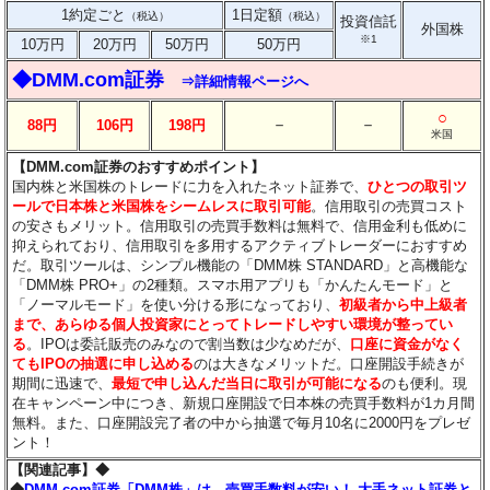
1約定ごと
1日定額
（税込）
（税込）
投資信託
外国株
※1
10万円
20万円
50万円
50万円
◆DMM.com証券
⇒詳細情報ページへ
○
－
－
88円
106円
198円
米国
【DMM.com証券のおすすめポイント】
国内株と米国株のトレードに力を入れたネット証券で、
ひとつの取引ツ
ールで日本株と米国株をシームレスに取引可能
。信用取引の売買コスト
の安さもメリット。信用取引の売買手数料は無料で、信用金利も低めに
抑えられており、信用取引を多用するアクティブトレーダーにおすすめ
だ。取引ツールは、シンプル機能の「DMM株 STANDARD」と高機能な
「DMM株 PRO+」の2種類。スマホ用アプリも「かんたんモード」と
「ノーマルモード」を使い分ける形になっており、
初級者から中上級者
まで、あらゆる個人投資家にとってトレードしやすい環境が整ってい
る
。IPOは委託販売のみなので割当数は少なめだが、
口座に資金がなく
てもIPOの抽選に申し込める
のは大きなメリットだ。口座開設手続きが
期間に迅速で、
最短で申し込んだ当日に取引が可能になる
のも便利。現
在キャンペーン中につき、新規口座開設で日本株の売買手数料が1カ月間
無料。また、口座開設完了者の中から抽選で毎月10名に2000円をプレゼ
ント！
【関連記事】◆
◆
DMM.com証券「DMM株」は、売買手数料が安い！ 大手ネット証券と