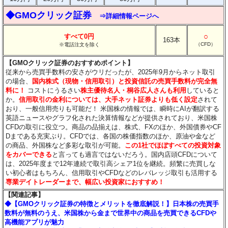
◆GMOクリック証券
⇒詳細情報ページへ
○
すべて0円
163本
（CFD）
※電話注文を除く
【GMOクリック証券のおすすめポイント】
従来から売買手数料の安さがウリだったが、2025年9月からネット取引
の場合、
国内株式（現物・信用取引）と投資信託の売買手数料が完全無
料に！
コストにうるさい
株主優待名人・桐谷広人さんも利用
していると
か。
信用取引の金利については、大手ネット証券よりも低く設定
されて
おり、一般信用売りも可能だ！ 米国株の情報では、瞬時にAIが翻訳する
英語ニュースやグラフ化された決算情報などが提供されており、米国株
CFDの取引に役立つ。商品の品揃えは、株式、FXのほか、外国債券やCF
Dまである充実ぶり。CFDでは、各国の株価指数のほか、原油や金など
の商品、外国株など多彩な取引が可能。
この1社でほぼすべての投資対象
をカバーできる
と言っても過言ではないだろう。国内店頭CFDについて
は、2025年度まで12年連続で取引高シェア1位を継続。頻繁に売買しな
い初心者はもちろん、信用取引やCFDなどのレバレッジ取引も活用する
専業デイトレーダーまで、幅広い投資家におすすめ！
【関連記事】
◆【GMOクリック証券の特徴とメリットを徹底解説！】日本株の売買手
数料が無料のうえ、米国株から金まで世界中の商品を売買できるCFDや
高機能アプリが魅力