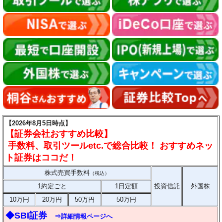
【2026年8月5日時点】
【証券会社おすすめ比較】
手数料、取引ツールetc.で総合比較！ おすすめネッ
ト証券はココだ！
株式売買手数料
（税込）
1約定ごと
1日定額
投資信託
外国株
10万円
20万円
50万円
50万円
◆SBI証券
⇒詳細情報ページへ