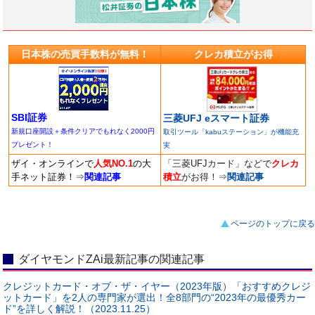
日本株の売買手数料が無料！
クレカ積立がお得
SBI証券
三菱UFJ eスマート証券
新規口座開設＋条件クリアでもれなく2000円
取引ツール「kabuステーション」が機能充
プレゼント！
実
ザイ・オンラインで
人気NO.1
の大
「三菱UFJカード」などで
クレカ
手ネット証券！
⇒
関連記事
積立
がお得！
⇒
関連記事
ページのトップに戻る
ダイヤモンドZAi最新記事の関連記事
クレジットカード・オブ・ザ・イヤー（2023年版）「おすすめクレジ
ットカード」を2人の専門家が選出！全8部門の“2023年の最優秀カー
ド”を詳しく解説！（2023.11.25）