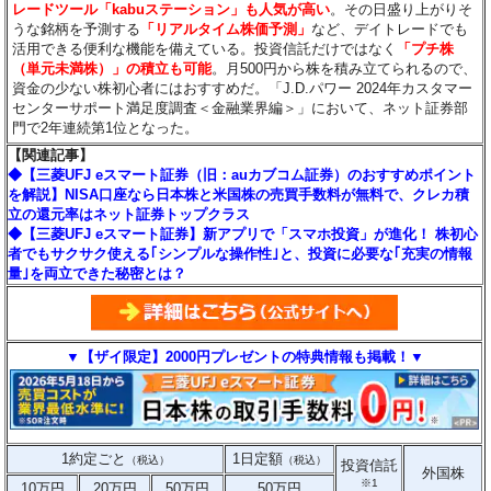
レードツール「kabuステーション」も人気が高い
。その日盛り上がりそ
うな銘柄を予測する
「リアルタイム株価予測」
など、デイトレードでも
活用できる便利な機能を備えている。投資信託だけではなく
「プチ株
（単元未満株）」の積立も可能
。月500円から株を積み立てられるので、
資金の少ない株初心者にはおすすめだ。「J.D.パワー 2024年カスタマー
センターサポート満足度調査＜金融業界編＞」において、ネット証券部
門で2年連続第1位となった。
【関連記事】
◆【三菱UFJ eスマート証券（旧：auカブコム証券）のおすすめポイント
を解説】NISA口座なら日本株と米国株の売買手数料が無料で、クレカ積
立の還元率はネット証券トップクラス
◆【三菱UFJ eスマート証券】新アプリで「スマホ投資」が進化！ 株初心
者でもサクサク使える｢シンプルな操作性｣と、投資に必要な｢充実の情報
量｣を両立できた秘密とは？
▼【ザイ限定】2000円プレゼントの特典情報も掲載！▼
1約定ごと
1日定額
（税込）
（税込）
投資信託
外国株
※1
10万円
20万円
50万円
50万円