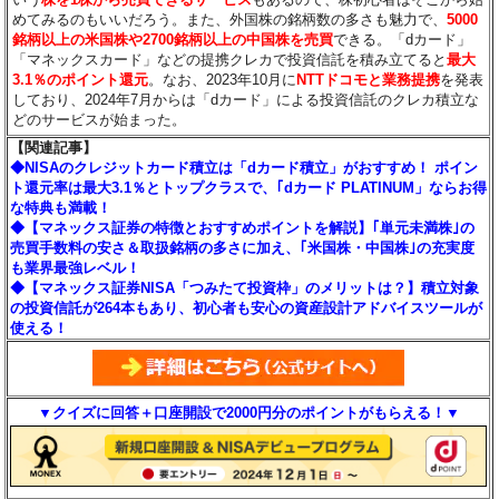
めてみるのもいいだろう。また、外国株の銘柄数の多さも魅力で、
5000
銘柄以上の米国株や2700銘柄以上の中国株を売買
できる。「dカード」
「マネックスカード」などの提携クレカで投資信託を積み立てると
最大
3.1％のポイント還元
。なお、2023年10月に
NTTドコモと業務提携
を発表
しており、2024年7月からは「dカード」による投資信託のクレカ積立な
どのサービスが始まった。
【関連記事】
◆NISAのクレジットカード積立は「dカード積立」がおすすめ！ ポイン
ト還元率は最大3.1％とトップクラスで、｢dカード PLATINUM」ならお得
な特典も満載！
◆【マネックス証券の特徴とおすすめポイントを解説】｢単元未満株｣の
売買手数料の安さ＆取扱銘柄の多さに加え、｢米国株・中国株｣の充実度
も業界最強レベル！
◆【マネックス証券NISA「つみたて投資枠」のメリットは？】積立対象
の投資信託が264本もあり、初心者も安心の資産設計アドバイスツールが
使える！
▼クイズに回答＋口座開設で2000円分のポイントがもらえる！▼