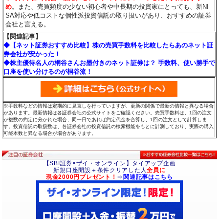
め
。また、売買頻度の少ない初心者や中長期の投資家にとっても、新NI
SA対応や低コストな個性派投資信託の取り扱いがあり、おすすめの証券
会社と言える。
【関連記事】
◆【ネット証券おすすめ比較】株の売買手数料を比較したらあのネット証
券会社が安かった！
◆株主優待名人の桐谷さんお墨付きのネット証券は？ 手数料、使い勝手で
口座を使い分けるのが桐谷流！
※手数料などの情報は定期的に見直しを行っていますが、更新の関係で最新の情報と異なる場合
があります。最新情報は各証券会社の公式サイトをご確認ください。売買手数料は、1回の注文
が複数の約定に分かれた場合、同一日であれば約定代金を合算し、1回の注文として計算しま
す。投資信託の取扱数は、各証券会社の投資信託の検索機能をもとに計測しており、実際の購入
可能本数と異なる場合が場合があります。
【SBI証券×ザイ・オンライン】タイアップ企画
新規口座開設＋条件クリアした人
全員に
現金2000円プレゼント！
⇒
関連記事はこちら