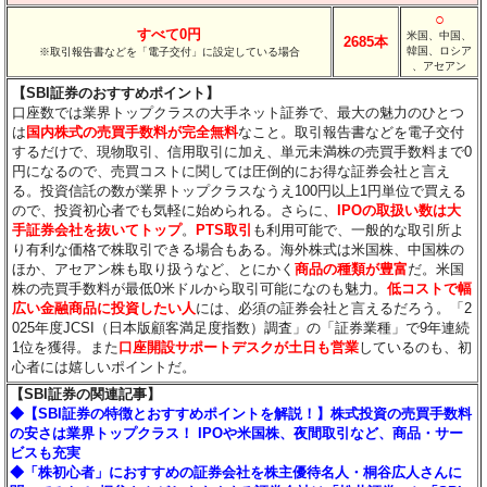
○
すべて0円
米国、中国、
2685本
韓国、ロシア
※取引報告書などを「電子交付」に設定している場合
、アセアン
【SBI証券のおすすめポイント】
口座数では業界トップクラスの大手ネット証券で、最大の魅力のひとつ
は
国内株式の売買手数料が完全無料
なこと。取引報告書などを電子交付
するだけで、現物取引、信用取引に加え、単元未満株の売買手数料まで0
円になるので、売買コストに関しては圧倒的にお得な証券会社と言え
る。投資信託の数が業界トップクラスなうえ100円以上1円単位で買える
ので、投資初心者でも気軽に始められる。さらに、
IPOの取扱い数は大
手証券会社を抜いてトップ
。
PTS取引
も利用可能で、一般的な取引所よ
り有利な価格で株取引できる場合もある。海外株式は米国株、中国株の
ほか、アセアン株も取り扱うなど、とにかく
商品の種類が豊富
だ。米国
株の売買手数料が最低0米ドルから取引可能になのも魅力。
低コストで幅
広い金融商品に投資したい人
には、必須の証券会社と言えるだろう。「2
025年度JCSI（日本版顧客満足度指数）調査」の「証券業種」で9年連続
1位を獲得。また
口座開設サポートデスクが土日も営業
しているのも、初
心者には嬉しいポイントだ。
【SBI証券の関連記事】
◆【SBI証券の特徴とおすすめポイントを解説！】株式投資の売買手数料
の安さは業界トップクラス！ IPOや米国株、夜間取引など、商品・サー
ビスも充実
◆「株初心者」におすすめの証券会社を株主優待名人・桐谷広人さんに