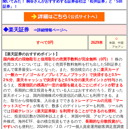
聞いてみた！ 桐谷さんがおすすめする証券会社は「松井証券」と「SBI
証券」！
◆楽天証券
⇒詳細情報ページへ
○
すべて0円
2629本
米国、中国
、アセアン
【楽天証券のおすすめポイント】
国内株式の現物取引と信用取引の売買手数料が完全無料（0円）！
株の
売買コストについては、同じく売買手数料無料を打ち出したSBI証券と
並んで業界最安レベルとなった。また、投信積立のときに
楽天カード
（一般カード／ゴールド／プレミアム／ブラック）で決済すると0.5〜
2％分
、楽天キャッシュで決済すると0.5％分
の楽天ポイントが付与
され
るうえ、
投資信託の残高が一定の金額を超えるごとにポイントが貯まる
ので、長期的に積立投資を考えている人にはおすすめだろう。貯まった
楽天ポイントは、国内現物株式や投資信託の購入にも利用できる。ま
た、取引から情報収集、入出金までできる
トレードツールの元祖「マー
ケットスピード」
が有名で、数多くのデイトレーダーも利用。ツール内
では
日経テレコン（楽天証券版）を利用することができるのも便利
。さ
らに、投資信託数が2600本以上と多く、米国や中国、アセアンなどの海
外株式、海外ETF、金の積立投資もできるので、
長期的な分散投資がし
やすい
のも便利だ。2024年の「J.D. パワー個人資産運用顧客満足度調査