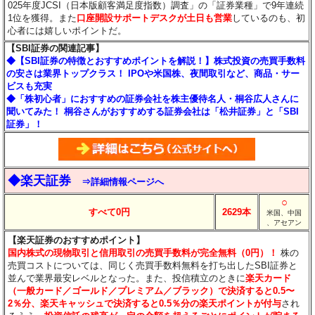
025年度JCSI（日本版顧客満足度指数）調査」の「証券業種」で9年連続
1位を獲得。また
口座開設サポートデスクが土日も営業
しているのも、初
心者には嬉しいポイントだ。
【SBI証券の関連記事】
◆【SBI証券の特徴とおすすめポイントを解説！】株式投資の売買手数料
の安さは業界トップクラス！ IPOや米国株、夜間取引など、商品・サー
ビスも充実
◆「株初心者」におすすめの証券会社を株主優待名人・桐谷広人さんに
聞いてみた！ 桐谷さんがおすすめする証券会社は「松井証券」と「SBI
証券」！
◆楽天証券
⇒詳細情報ページへ
○
すべて0円
2629本
米国、中国
、アセアン
【楽天証券のおすすめポイント】
国内株式の現物取引と信用取引の売買手数料が完全無料（0円）！
株の
売買コストについては、同じく売買手数料無料を打ち出したSBI証券と
並んで業界最安レベルとなった。また、投信積立のときに
楽天カード
（一般カード／ゴールド／プレミアム／ブラック）で決済すると0.5〜
2％分
、楽天キャッシュで決済すると0.5％分
の楽天ポイントが付与
され