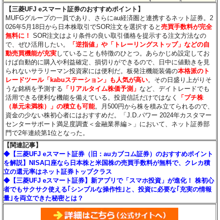
【三菱UFJ eスマート証券のおすすめポイント】
MUFGグループの一員であり、さらにau経済圏と連携するネット証券。2
026年5月18日から日本株取引でSOR注文を選択すると
売買手数料が完全
無料に！
SOR注文はより条件の良い取引価格を提示する注文方法なの
で、ぜひ活用したい。
「逆指値」や「トレーリングストップ」などの自
動売買機能が充実
していることも特徴のひとつ。あらかじめ設定してお
けば自動的に購入や利益確定、損切りができるので、日中に値動きを見
られないサラリーマン投資家には便利だ。板発注機能装備の
本格派のト
レードツール「kabuステーション」も人気が高い
。その日盛り上がりそ
うな銘柄を予測する
「リアルタイム株価予測」
など、デイトレードでも
活用できる便利な機能を備えている。投資信託だけではなく
「プチ株
（単元未満株）」の積立も可能
。月500円から株を積み立てられるので、
資金の少ない株初心者にはおすすめだ。「J.D.パワー 2024年カスタマー
センターサポート満足度調査＜金融業界編＞」において、ネット証券部
門で2年連続第1位となった。
【関連記事】
◆【三菱UFJ eスマート証券（旧：auカブコム証券）のおすすめポイント
を解説】NISA口座なら日本株と米国株の売買手数料が無料で、クレカ積
立の還元率はネット証券トップクラス
◆【三菱UFJ eスマート証券】新アプリで「スマホ投資」が進化！ 株初心
者でもサクサク使える｢シンプルな操作性｣と、投資に必要な｢充実の情報
量｣を両立できた秘密とは？