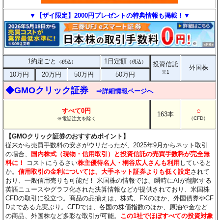
▼【ザイ限定】2000円プレゼントの特典情報も掲載！▼
1約定ごと
1日定額
（税込）
（税込）
投資信託
外国株
※1
10万円
20万円
50万円
50万円
◆GMOクリック証券
⇒詳細情報ページへ
○
すべて0円
163本
（CFD）
※電話注文を除く
【GMOクリック証券のおすすめポイント】
従来から売買手数料の安さがウリだったが、2025年9月からネット取引
の場合、
国内株式（現物・信用取引）と投資信託の売買手数料が完全無
料に！
コストにうるさい
株主優待名人・桐谷広人さんも利用
していると
か。
信用取引の金利については、大手ネット証券よりも低く設定
されて
おり、一般信用売りも可能だ！ 米国株の情報では、瞬時にAIが翻訳する
英語ニュースやグラフ化された決算情報などが提供されており、米国株
CFDの取引に役立つ。商品の品揃えは、株式、FXのほか、外国債券やCF
Dまである充実ぶり。CFDでは、各国の株価指数のほか、原油や金など
の商品、外国株など多彩な取引が可能。
この1社でほぼすべての投資対象