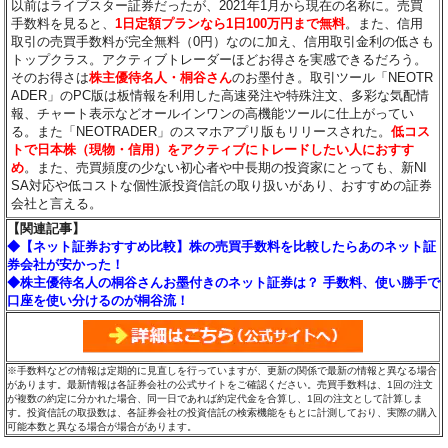
以前はライブスター証券だったが、2021年1月から現在の名称に。売買
手数料を見ると、
1日定額プランなら1日100万円まで無料
。また、信用
取引の売買手数料が完全無料（0円）なのに加え、信用取引金利の低さも
トップクラス。アクティブトレーダーほどお得さを実感できるだろう。
そのお得さは
株主優待名人・桐谷さん
のお墨付き。取引ツール「NEOTR
ADER」のPC版は板情報を利用した高速発注や特殊注文、多彩な気配情
報、チャート表示などオールインワンの高機能ツールに仕上がってい
る。また「NEOTRADER」のスマホアプリ版もリリースされた。
低コス
トで日本株（現物・信用）をアクティブにトレードしたい人におすす
め
。また、売買頻度の少ない初心者や中長期の投資家にとっても、新NI
SA対応や低コストな個性派投資信託の取り扱いがあり、おすすめの証券
会社と言える。
【関連記事】
◆【ネット証券おすすめ比較】株の売買手数料を比較したらあのネット証
券会社が安かった！
◆株主優待名人の桐谷さんお墨付きのネット証券は？ 手数料、使い勝手で
口座を使い分けるのが桐谷流！
※手数料などの情報は定期的に見直しを行っていますが、更新の関係で最新の情報と異なる場合
があります。最新情報は各証券会社の公式サイトをご確認ください。売買手数料は、1回の注文
が複数の約定に分かれた場合、同一日であれば約定代金を合算し、1回の注文として計算しま
す。投資信託の取扱数は、各証券会社の投資信託の検索機能をもとに計測しており、実際の購入
可能本数と異なる場合が場合があります。