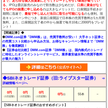
まで、あらゆる個人投資家にとってトレードしやすい環境が整ってい
る
。IPOは委託販売のみなので割当数は少なめだが、
口座に資金がなく
てもIPOの抽選に申し込める
のは大きなメリットだ。口座開設手続きが
期間に迅速で、
最短で申し込んだ当日に取引が可能になる
のも便利。現
在キャンペーン中につき、新規口座開設で日本株の売買手数料が1カ月間
無料。また、口座開設完了者の中から抽選で毎月10名に2000円をプレゼ
ント！
【関連記事】◆
◆
DMM.com証券「DMM株」は、売買手数料が安い！ 大手ネット証券と
の売買コスト比較から申込み方法、お得なキャンペーン情報まで「DMM
株」を徹底解説！
◆
【証券会社比較】DMM.com証券「DMM株」は、国内株式のトレード
に特化したオンライントレードサービス。業界最安値水準の売買手数料
が最大の魅力！
◆SBIネオトレード証券（旧:ライブスター証券）
⇒
詳細情報ページへ
0円
0円
0円
－
0円
55本
/
日
（1日定額）
（1日定額）
（1日定額）
【SBIネオトレード証券のおすすめポイント】