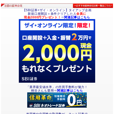
【SBI証券×ザイ・オンライン】タイアップ企画
新規口座開設＋条件クリアした人
全員に
現金2000円プレゼント！
⇒
関連記事はこちら
「業界最安値水準」の売買手数料が魅力！
桐谷さんも愛用⇒
関連記事はこちら
米国株や中国株の取扱数が、ネット証券で