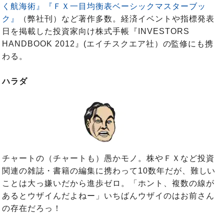
く航海術』
『ＦＸ一目均衡表ベーシックマスターブッ
ク』
（弊社刊）など著作多数。経済イベントや指標発表
日を掲載した投資家向け株式手帳『INVESTORS
HANDBOOK 2012』(エイチスクエア社）の監修にも携
わる。
ハラダ
チャートの（チャートも）愚かモノ。株やＦＸなど投資
関連の雑誌・書籍の編集に携わって10数年だが、難しい
ことは大っ嫌いだから進歩ゼロ。「ホント、複数の線が
あるとウザイんだよねー」いちばんウザイのはお前さん
の存在だろっ！