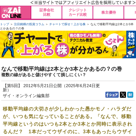
証券会社
クレジット
株主優待
比較
カード比較
トップ
＞
注目銘柄の投資コラム
＞
チャートで探せ！上がる株
＞ なんで移動平均線は2本とか3本
とかあるの？の巻
なんで移動平均線は2本とか3本とかあるの？の巻
複数の線があると儲けやすくて損しにくい？
【第5回】 2012年5月21日公開（2025年6月24日更
新）
ザイ・オンライン編集部
移動平均線の大切さが少しわかった愚かモノ・ハラダだ
が、いつも気になっていることがある。「なんで、移動
平均線というのはいつも2本とか3本とか同時に表示され
るんだ？ 1本だってウザイのに、3本もあったらウザイ