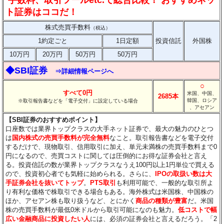
ト証券はココだ！
株式売買手数料
（税込）
1約定ごと
1日定額
投資信託
外国株
10万円
20万円
50万円
50万円
◆SBI証券
⇒詳細情報ページへ
○
すべて0円
米国、中国、
2685本
韓国、ロシア
※取引報告書などを「電子交付」に設定している場合
、アセアン
【SBI証券のおすすめポイント】
口座数では業界トップクラスの大手ネット証券で、最大の魅力のひとつ
は
国内株式の売買手数料が完全無料
なこと。取引報告書などを電子交付
するだけで、現物取引、信用取引に加え、単元未満株の売買手数料まで0
円になるので、売買コストに関しては圧倒的にお得な証券会社と言え
る。投資信託の数が業界トップクラスなうえ100円以上1円単位で買える
ので、投資初心者でも気軽に始められる。さらに、
IPOの取扱い数は大
手証券会社を抜いてトップ
。
PTS取引
も利用可能で、一般的な取引所よ
り有利な価格で株取引できる場合もある。海外株式は米国株、中国株の
ほか、アセアン株も取り扱うなど、とにかく
商品の種類が豊富
だ。米国
株の売買手数料が最低0米ドルから取引可能になのも魅力。
低コストで幅
広い金融商品に投資したい人
には、必須の証券会社と言えるだろう。「2