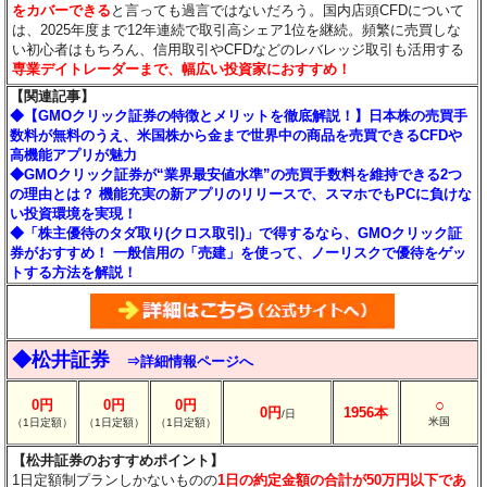
をカバーできる
と言っても過言ではないだろう。国内店頭CFDについて
は、2025年度まで12年連続で取引高シェア1位を継続。頻繁に売買しな
い初心者はもちろん、信用取引やCFDなどのレバレッジ取引も活用する
専業デイトレーダーまで、幅広い投資家におすすめ！
【関連記事】
◆【GMOクリック証券の特徴とメリットを徹底解説！】日本株の売買手
数料が無料のうえ、米国株から金まで世界中の商品を売買できるCFDや
高機能アプリが魅力
◆GMOクリック証券が“業界最安値水準”の売買手数料を維持できる2つ
の理由とは？ 機能充実の新アプリのリリースで、スマホでもPCに負けな
い投資環境を実現！
◆「株主優待のタダ取り(クロス取引)」で得するなら、GMOクリック証
券がおすすめ！ 一般信用の「売建」を使って、ノーリスクで優待をゲッ
トする方法を解説！
◆松井証券
⇒詳細情報ページへ
○
0円
0円
0円
0円
1956本
/日
米国
（1日定額）
（1日定額）
（1日定額）
【松井証券のおすすめポイント】
1日定額制プランしかないものの
1日の約定金額の合計が50万円以下であ