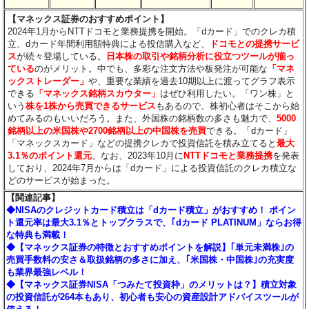
【マネックス証券のおすすめポイント】
2024年1月からNTTドコモと業務提携を開始。「dカード」でのクレカ積
立、dカード年間利用額特典による投信購入など、
ドコモとの提携サービ
ス
が続々登場している。
日本株の取引や銘柄分析に役立つツールが揃っ
ている
のがメリット。中でも、多彩な注文方法や板発注が可能な
「マネ
ックストレーダー」
や、重要な業績を過去10期以上に渡ってグラフ表示
できる
「マネックス銘柄スカウター」
はぜひ利用したい。「ワン株」と
いう
株を1株から売買できるサービス
もあるので、株初心者はそこから始
めてみるのもいいだろう。また、外国株の銘柄数の多さも魅力で、
5000
銘柄以上の米国株や2700銘柄以上の中国株を売買
できる。「dカード」
「マネックスカード」などの提携クレカで投資信託を積み立てると
最大
3.1％のポイント還元
。なお、2023年10月に
NTTドコモと業務提携
を発表
しており、2024年7月からは「dカード」による投資信託のクレカ積立な
どのサービスが始まった。
【関連記事】
◆NISAのクレジットカード積立は「dカード積立」がおすすめ！ ポイン
ト還元率は最大3.1％とトップクラスで、｢dカード PLATINUM」ならお得
な特典も満載！
◆【マネックス証券の特徴とおすすめポイントを解説】｢単元未満株｣の
売買手数料の安さ＆取扱銘柄の多さに加え、｢米国株・中国株｣の充実度
も業界最強レベル！
◆【マネックス証券NISA「つみたて投資枠」のメリットは？】積立対象
の投資信託が264本もあり、初心者も安心の資産設計アドバイスツールが