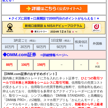
使える！
▼クイズに回答＋口座開設で2000円分のポイントがもらえる！▼
1約定ごと
1日定額
（税込）
（税込）
投資信託
外国株
※1
10万円
20万円
50万円
50万円
◆DMM.com証券
⇒詳細情報ページへ
○
－
－
88円
106円
198円
米国
【DMM.com証券のおすすめポイント】
国内株と米国株のトレードに力を入れたネット証券で、
ひとつの取引ツ
ールで日本株と米国株をシームレスに取引可能
。信用取引の売買コスト
の安さもメリット。信用取引の売買手数料は無料で、信用金利も低めに
抑えられており、信用取引を多用するアクティブトレーダーにおすすめ
だ。取引ツールは、シンプル機能の「DMM株 STANDARD」と高機能な
「DMM株 PRO+」の2種類。スマホ用アプリも「かんたんモード」と
「ノーマルモード」を使い分ける形になっており、
初級者から中上級者