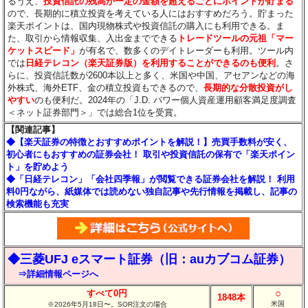
るうえ、
投資信託の残高が一定の金額を超えるごとにポイントが貯まる
ので、長期的に積立投資を考えている人にはおすすめだろう。貯まった
楽天ポイントは、国内現物株式や投資信託の購入にも利用できる。ま
た、取引から情報収集、入出金までできる
トレードツールの元祖「マー
ケットスピード」
が有名で、数多くのデイトレーダーも利用。ツール内
では
日経テレコン（楽天証券版）を利用することができるのも便利
。さ
らに、投資信託数が2600本以上と多く、米国や中国、アセアンなどの海
外株式、海外ETF、金の積立投資もできるので、
長期的な分散投資がし
やすい
のも便利だ。2024年の「J.D. パワー個人資産運用顧客満足度調査
＜ネット証券部門＞」では総合1位を受賞。
【関連記事】
◆【楽天証券の特徴とおすすめポイントを解説！】売買手数料が安く、
初心者にもおすすめの証券会社！ 取引や投資信託の保有で「楽天ポイン
ト」を貯めよう
◆「日経テレコン」「会社四季報」が閲覧できる証券会社を解説！ 利用
料0円ながら、紙媒体では読めない独自記事や先行情報を掲載し、記事の
検索機能も充実
◆三菱UFJ eスマート証券（旧：auカブコム証券）
⇒詳細情報ページへ
○
すべて0円
1848本
米国
※2026年5月18日〜。SOR注文の場合