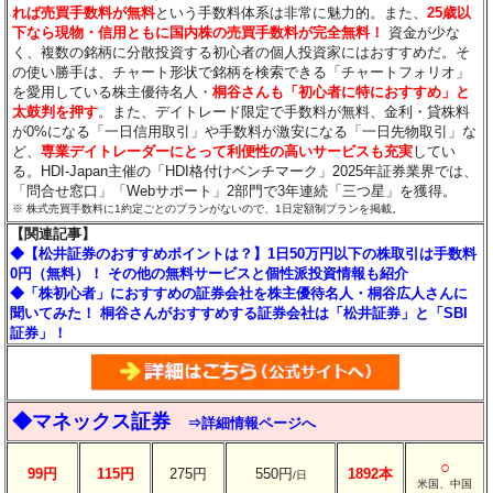
れば売買手数料が無料
という手数料体系は非常に魅力的。また、
25歳以
下なら現物・信用ともに国内株の売買手数料が完全無料！
資金が少な
く、複数の銘柄に分散投資する初心者の個人投資家にはおすすめだ。そ
の使い勝手は、チャート形状で銘柄を検索できる「チャートフォリオ」
を愛用している株主優待名人・
桐谷さんも「初心者に特におすすめ」と
太鼓判を押す
。また、デイトレード限定で手数料が無料、金利・貸株料
が0%になる「一日信用取引」や手数料が激安になる「一日先物取引」な
ど、
専業デイトレーダーにとって利便性の高いサービスも充実
してい
る。HDI-Japan主催の「HDI格付けベンチマーク」2025年証券業界では、
「問合せ窓口」「Webサポート」2部門で3年連続「三つ星」を獲得。
※ 株式売買手数料に1約定ごとのプランがないので、1日定額制プランを掲載。
【関連記事】
◆【松井証券のおすすめポイントは？】1日50万円以下の株取引は手数料
0円（無料）！ その他の無料サービスと個性派投資情報も紹介
◆「株初心者」におすすめの証券会社を株主優待名人・桐谷広人さんに
聞いてみた！ 桐谷さんがおすすめする証券会社は「松井証券」と「SBI
証券」！
◆マネックス証券
⇒詳細情報ページへ
○
99円
115円
275円
550円
1892本
/日
米国、中国