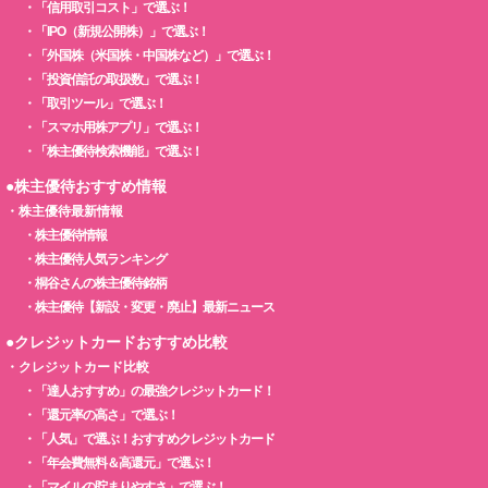
・
「信用取引コスト」で選ぶ！
・
「IPO（新規公開株）」で選ぶ！
・
「外国株（米国株・中国株など）」で選ぶ！
・
「投資信託の取扱数」で選ぶ！
・
「取引ツール」で選ぶ！
・
「スマホ用株アプリ」で選ぶ！
・
「株主優待検索機能」で選ぶ！
●株主優待おすすめ情報
・
株主優待最新情報
・
株主優待情報
・
株主優待人気ランキング
・
桐谷さんの株主優待銘柄
・
株主優待【新設・変更・廃止】最新ニュース
●クレジットカードおすすめ比較
・
クレジットカード比較
・
「達人おすすめ」の最強クレジットカード！
・
「還元率の高さ」で選ぶ！
・
「人気」で選ぶ！おすすめクレジットカード
・
「年会費無料＆高還元」で選ぶ！
・
「マイルの貯まりやすさ」で選ぶ！