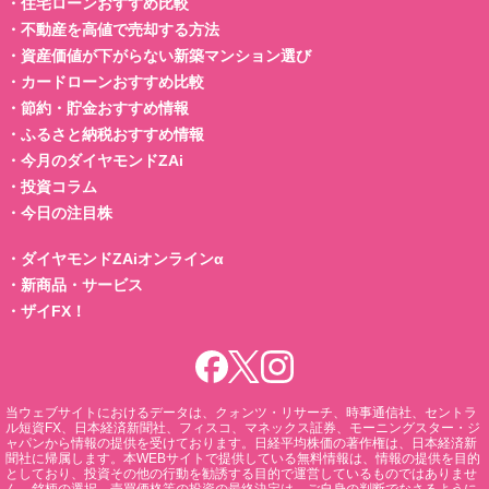
・
住宅ローンおすすめ比較
・
不動産を高値で売却する方法
・
資産価値が下がらない新築マンション選び
・
カードローンおすすめ比較
・
節約・貯金おすすめ情報
・
ふるさと納税おすすめ情報
・
今月のダイヤモンドZAi
・
投資コラム
・
今日の注目株
・
ダイヤモンドZAiオンラインα
・
新商品・サービス
・
ザイFX！
当ウェブサイトにおけるデータは、クォンツ・リサーチ、時事通信社、セントラ
ル短資FX、日本経済新聞社、フィスコ、マネックス証券、モーニングスター・ジ
ャパンから情報の提供を受けております。日経平均株価の著作権は、日本経済新
聞社に帰属します。本WEBサイトで提供している無料情報は、情報の提供を目的
としており、投資その他の行動を勧誘する目的で運営しているものではありませ