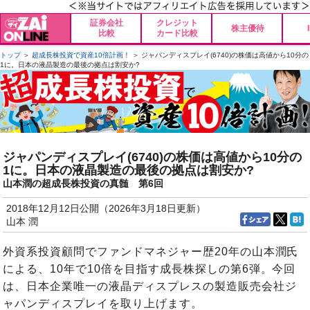
証券会社
クレジット
株主優待
比較
カード比較
トップ
＞
超成長株投資で資産10倍計画！
＞ ジャパンディスプレイ(6740)の株価は高値から10分の
1に。日本の液晶製造の最後の拠点は割安か?
ジャパンディスプレイ(6740)の株価は高値から10分の
1に。日本の液晶製造の最後の拠点は割安か?
山本潤の超成長株投資の真髄 第6回
2018年12月12日公開（2026年3月18日更新）
山本 潤
外資系投資顧問でファンドマネジャー歴20年の山本潤氏
による、10年で10倍を目指す成長株探しの第6弾。今回
は、日本企業唯一の液晶ディスプレスの製造販売会社ジ
ャパンディスプレイを取り上げます。