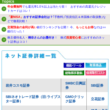
Topics
年会費無料
でも還元率1.0％以上は当たり前！ おすすめの高還元クレジッ
トカードはコレ！
「新NISA」
おすすめ証券会社は？
｢手数料｣｢投資信託＆米国株の取扱数｣な
どで徹底比較！
定期預金の金利が高い
銀行ランキングを公開！ 今、
もっともお得
なのは○○
銀行だった！
株主優待名人・
桐谷さんのお墨付き
！ 株式
投資初心者
におすすめのネッ
ト証券はココ！
SMBC日興証
岩井コスモ証券
SBI証券
券
SBIネオトレード証券（旧:ライブス
GMOクリッ
立花証券
ター証券）
ク証券