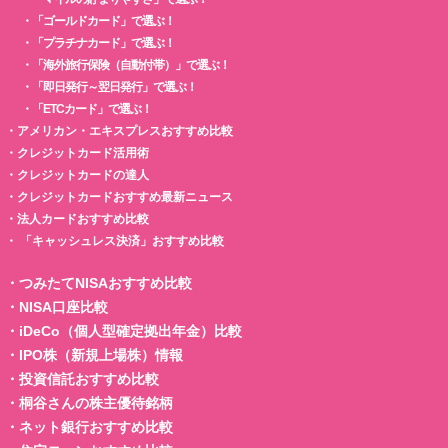
・
「ゴールドカード」で選ぶ！
・
「プラチナカード」で選ぶ！
・
「海外旅行保険（自動付帯）」で選ぶ！
・
「即日発行～翌日発行」で選ぶ！
・
「ETCカード」で選ぶ！
・
アメリカン・エキスプレスおすすめ比較
・
クレジットカード活用術
・
クレジットカードの達人
・
クレジットカードおすすめ最新ニュース
・
法人カードおすすめ比較
・
「キャッシュレス決済」おすすめ比較
・
つみたてNISAおすすめ比較
・
NISA口座比較
・
iDeCo（個人型確定拠出年金）比較
・
IPO株（新規上場株）情報
・
投資信託おすすめ比較
・
桐谷さんの株主優待銘柄
・
ネット銀行おすすめ比較