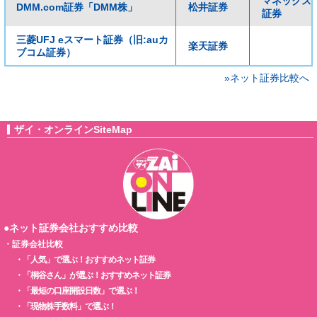
マネックス
DMM.com証券「DMM株」
松井証券
証券
三菱UFJ eスマート証券（旧:auカ
楽天証券
ブコム証券）
»ネット証券比較へ
ザイ・オンラインSiteMap
●ネット証券会社おすすめ比較
・
証券会社比較
・
「人気」で選ぶ！おすすめネット証券
・
「桐谷さん」が選ぶ！おすすめネット証券
・
「最短の口座開設日数」で選ぶ！
・
「現物株手数料」で選ぶ！