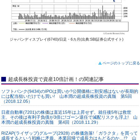
ジャパンディスプレイ(6740)/日足・6カ月(出典:SBI証券公式サイト)
ページのトップに戻る
超成長株投資で資産10倍計画！の関連記事
ソフトバンク(9434)のIPOは買いか?公開価格に割安感はないが長期的
には配当狙いだけでも買い! 山本潤の超成長株投資の真髄 第5回
（2018.12.05）
日産自動車(7201)の株価は直近15年は上昇せず。就任後5年は救世
主、その後は有利子負債が3倍に!ゴーン退任で減配リスクも浮上! 山
本潤の超成長株投資の真髄 第4回（2018.11.29）
RIZAP(ライザップ)グループ(2928) の株価急落!「ガラクタ」を買って
成長するという戦略に矛盾。本業回帰で成長力はもどるのか…!? 山