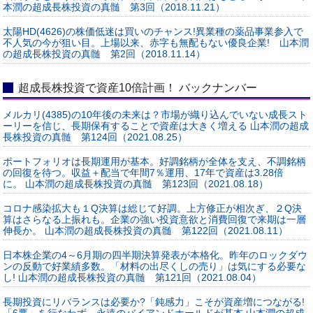
本潤の超成長株投資の真髄 第3回（2018.11.21）
太陽HD(4626)の株価低迷は買いのチャンス!異業種の薬品事業参入で
不人気の今が狙い目。上場以来、赤字も無配もない優良企業! 山本潤
の超成長株投資の真髄 第2回（2018.11.14）
超成長株投資で資産10倍計画！ バックナンバー
メルカリ(4385)の10年後の未来は？市場が織り込んでいない成長スト
ーリーを信じ、長期保有することで資産は大きく増える 山本潤の超成
長株投資の真髄 第124回（2021.08.25）
ポートフォリオは長期運用が基本。好調銘柄が全体を支え、不調銘柄
の回復を待つ。収益＋配当で年間7％運用、17年で資産は3.28倍
に。 山本潤の超成長株投資の真髄 第123回（2021.08.18）
コロナ感染拡大も１Q決算は総じて好調。上方修正が相次ぎ、２Q決
算はさらなる上振れも。企業の強い投資意欲と消費回復で来期は一層
伸長か。 山本潤の超成長株投資の真髄 第122回（2021.08.11）
日本株企業の4～6月期の四半期決算発表が本格化。昨年のロックダウ
ンの反動で好業績多数。「材料の出尽くしの売り」は気にする必要な
し! 山本潤の超成長株投資の真髄 第121回（2021.08.04）
長期投資にリバランスは必要か?「鈍感力」こそが資産増につながる!
「6悪」を行なわず、永遠のバイアンドホールドが基本 山本潤の超成