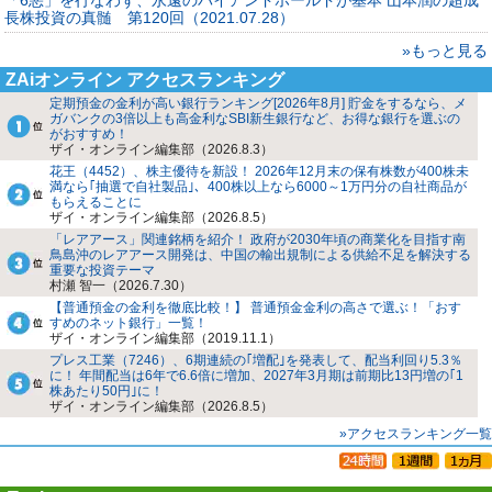
長株投資の真髄 第120回（2021.07.28）
»もっと見る
ZAiオンライン アクセスランキング
定期預金の金利が高い銀行ランキング[2026年8月] 貯金をするなら、メ
ガバンクの3倍以上も高金利なSBI新生銀行など、お得な銀行を選ぶの
がおすすめ！
ザイ・オンライン編集部（2026.8.3）
花王（4452）、株主優待を新設！ 2026年12月末の保有株数が400株未
満なら｢抽選で自社製品｣、400株以上なら6000～1万円分の自社商品が
もらえることに
ザイ・オンライン編集部（2026.8.5）
「レアアース」関連銘柄を紹介！ 政府が2030年頃の商業化を目指す南
鳥島沖のレアアース開発は、中国の輸出規制による供給不足を解決する
重要な投資テーマ
村瀬 智一（2026.7.30）
【普通預金の金利を徹底比較！】 普通預金金利の高さで選ぶ！「おす
すめのネット銀行」一覧！
ザイ・オンライン編集部（2019.11.1）
プレス工業（7246）、6期連続の｢増配｣を発表して、配当利回り5.3％
に！ 年間配当は6年で6.6倍に増加、2027年3月期は前期比13円増の｢1
株あたり50円｣に！
ザイ・オンライン編集部（2026.8.5）
»アクセスランキング一覧