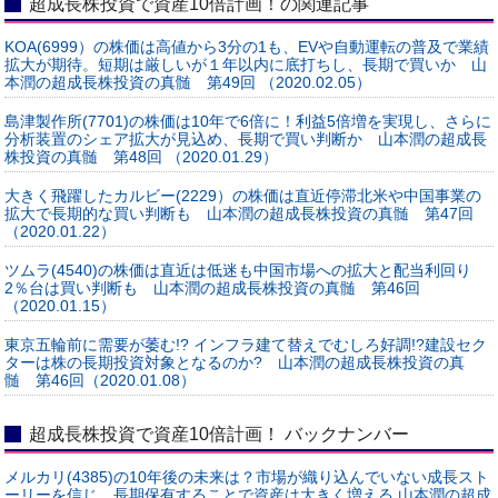
超成長株投資で資産10倍計画！の関連記事
KOA(6999）の株価は高値から3分の1も、EVや自動運転の普及で業績
拡大が期待。短期は厳しいが１年以内に底打ちし、長期で買いか 山
本潤の超成長株投資の真髄 第49回 （2020.02.05）
島津製作所(7701)の株価は10年で6倍に！利益5倍増を実現し、さらに
分析装置のシェア拡大が見込め、長期で買い判断か 山本潤の超成長
株投資の真髄 第48回 （2020.01.29）
大きく飛躍したカルビー(2229）の株価は直近停滞北米や中国事業の
拡大で長期的な買い判断も 山本潤の超成長株投資の真髄 第47回
（2020.01.22）
ツムラ(4540)の株価は直近は低迷も中国市場への拡大と配当利回り
2％台は買い判断も 山本潤の超成長株投資の真髄 第46回
（2020.01.15）
東京五輪前に需要が萎む!? インフラ建て替えでむしろ好調!?建設セク
ターは株の長期投資対象となるのか? 山本潤の超成長株投資の真
髄 第46回（2020.01.08）
超成長株投資で資産10倍計画！ バックナンバー
メルカリ(4385)の10年後の未来は？市場が織り込んでいない成長スト
ーリーを信じ、長期保有することで資産は大きく増える 山本潤の超成