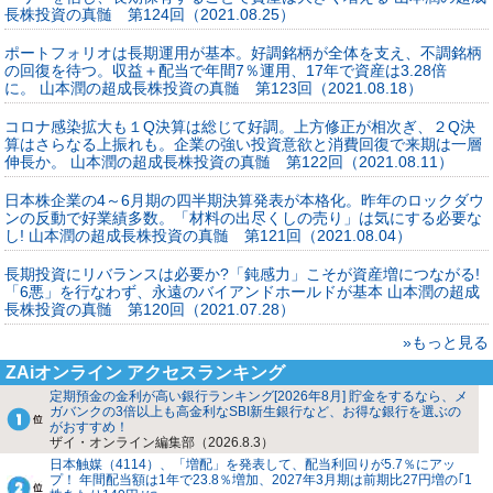
長株投資の真髄 第124回（2021.08.25）
ポートフォリオは長期運用が基本。好調銘柄が全体を支え、不調銘柄
の回復を待つ。収益＋配当で年間7％運用、17年で資産は3.28倍
に。 山本潤の超成長株投資の真髄 第123回（2021.08.18）
コロナ感染拡大も１Q決算は総じて好調。上方修正が相次ぎ、２Q決
算はさらなる上振れも。企業の強い投資意欲と消費回復で来期は一層
伸長か。 山本潤の超成長株投資の真髄 第122回（2021.08.11）
日本株企業の4～6月期の四半期決算発表が本格化。昨年のロックダウ
ンの反動で好業績多数。「材料の出尽くしの売り」は気にする必要な
し! 山本潤の超成長株投資の真髄 第121回（2021.08.04）
長期投資にリバランスは必要か?「鈍感力」こそが資産増につながる!
「6悪」を行なわず、永遠のバイアンドホールドが基本 山本潤の超成
長株投資の真髄 第120回（2021.07.28）
»もっと見る
ZAiオンライン アクセスランキング
定期預金の金利が高い銀行ランキング[2026年8月] 貯金をするなら、メ
ガバンクの3倍以上も高金利なSBI新生銀行など、お得な銀行を選ぶの
がおすすめ！
ザイ・オンライン編集部（2026.8.3）
日本触媒（4114）、「増配」を発表して、配当利回りが5.7％にアッ
プ！ 年間配当額は1年で23.8％増加、2027年3月期は前期比27円増の｢1