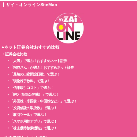
ザイ・オンラインSiteMap
●ネット証券会社おすすめ比較
・
証券会社比較
・
「人気」で選ぶ！おすすめネット証券
・
「桐谷さん」が選ぶ！おすすめネット証券
・
「最短の口座開設日数」で選ぶ！
・
「現物株手数料」で選ぶ！
・
「信用取引コスト」で選ぶ！
・
「IPO（新規公開株）」で選ぶ！
・
「外国株（米国株・中国株など）」で選ぶ！
・
「投資信託の取扱数」で選ぶ！
・
「取引ツール」で選ぶ！
・
「スマホ用株アプリ」で選ぶ！
・
「株主優待検索機能」で選ぶ！