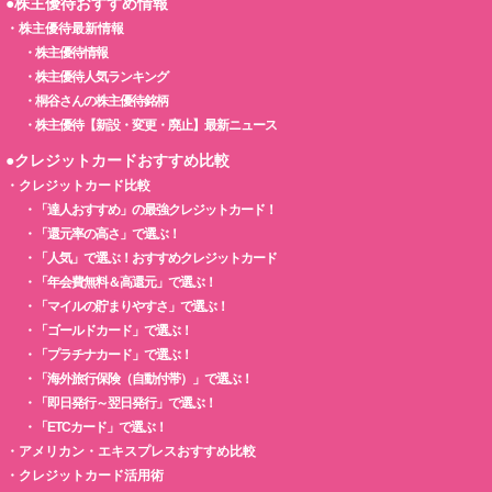
●株主優待おすすめ情報
・
株主優待最新情報
・
株主優待情報
・
株主優待人気ランキング
・
桐谷さんの株主優待銘柄
・
株主優待【新設・変更・廃止】最新ニュース
●クレジットカードおすすめ比較
・
クレジットカード比較
・
「達人おすすめ」の最強クレジットカード！
・
「還元率の高さ」で選ぶ！
・
「人気」で選ぶ！おすすめクレジットカード
・
「年会費無料＆高還元」で選ぶ！
・
「マイルの貯まりやすさ」で選ぶ！
・
「ゴールドカード」で選ぶ！
・
「プラチナカード」で選ぶ！
・
「海外旅行保険（自動付帯）」で選ぶ！
・
「即日発行～翌日発行」で選ぶ！
・
「ETCカード」で選ぶ！
・
アメリカン・エキスプレスおすすめ比較
・
クレジットカード活用術