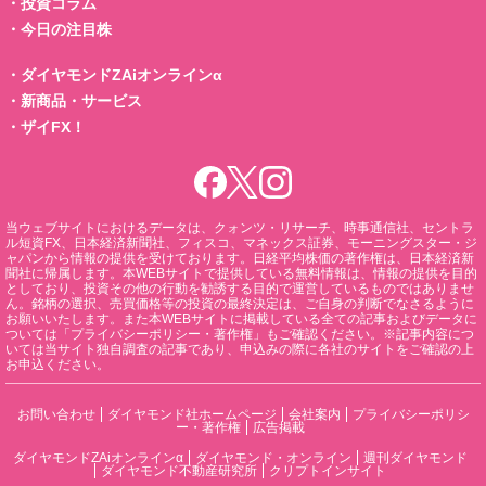
・
投資コラム
・
今日の注目株
・
ダイヤモンドZAiオンラインα
・
新商品・サービス
・
ザイFX！
当ウェブサイトにおけるデータは、クォンツ・リサーチ、時事通信社、セントラ
ル短資FX、日本経済新聞社、フィスコ、マネックス証券、モーニングスター・ジ
ャパンから情報の提供を受けております。日経平均株価の著作権は、日本経済新
聞社に帰属します。本WEBサイトで提供している無料情報は、情報の提供を目的
としており、投資その他の行動を勧誘する目的で運営しているものではありませ
ん。銘柄の選択、売買価格等の投資の最終決定は、ご自身の判断でなさるように
お願いいたします。また本WEBサイトに掲載している全ての記事およびデータに
ついては「プライバシーポリシー・著作権」もご確認ください。※記事内容につ
いては当サイト独自調査の記事であり、申込みの際に各社のサイトをご確認の上
お申込ください。
お問い合わせ
ダイヤモンド社ホームページ
会社案内
プライバシーポリシ
ー・著作権
広告掲載
ダイヤモンドZAiオンラインα
ダイヤモンド・オンライン
週刊ダイヤモンド
ダイヤモンド不動産研究所
クリプトインサイト