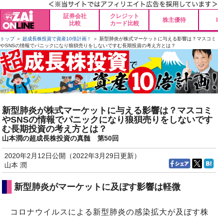
証券会社
クレジット
株主優待
比較
カード比較
トップ
＞
超成長株投資で資産10倍計画！
＞ 新型肺炎が株式マーケットに与える影響は？マスコミ
やSNSの情報でパニックになり狼狽売りをしないですむ長期投資の考え方とは？
新型肺炎が株式マーケットに与える影響は？マスコミ
やSNSの情報でパニックになり狼狽売りをしないです
む長期投資の考え方とは？
山本潤の超成長株投資の真髄 第50回
2020年2月12日公開（2022年3月29日更新）
山本 潤
新型肺炎がマーケットに及ぼす影響は軽微
コロナウイルスによる新型肺炎の感染拡大が及ぼす株