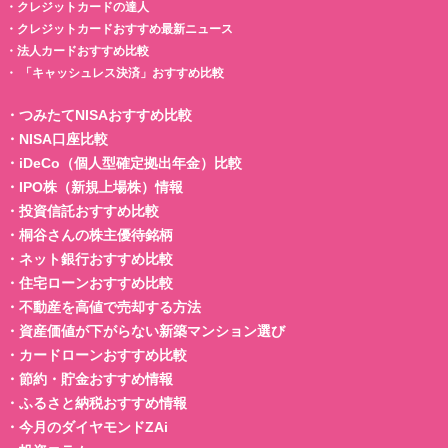
・
クレジットカードの達人
・
クレジットカードおすすめ最新ニュース
・
法人カードおすすめ比較
・
「キャッシュレス決済」おすすめ比較
・
つみたてNISAおすすめ比較
・
NISA口座比較
・
iDeCo（個人型確定拠出年金）比較
・
IPO株（新規上場株）情報
・
投資信託おすすめ比較
・
桐谷さんの株主優待銘柄
・
ネット銀行おすすめ比較
・
住宅ローンおすすめ比較
・
不動産を高値で売却する方法
・
資産価値が下がらない新築マンション選び
・
カードローンおすすめ比較
・
節約・貯金おすすめ情報
・
ふるさと納税おすすめ情報
・
今月のダイヤモンドZAi