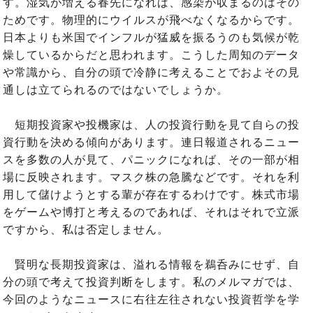
す。湿気が増える春先になれば、感染が収まるのはその
ためです。物理的にウイルスが飛べなくなるからです。
日本よりも米国でインフルが猛威を振るうのも気候が乾
燥しているからだと思われます。こうした周知のデータ
や常識から、自分の頭で冷静に考えることでおよその見
通しは立てられるのではないでしょうか。
短期投資家や投機家は、人の投資行動を見て自らの投
資行動を決める傾向があります。連日報道されるニュー
スを多数の人が見て、パニックになれば、その一部が相
場に反映されます。マスク株の急騰などです。それを利
用して儲けようとする輩が存在するわけです。株式市場
をゲームや博打と考えるのであれば、それはそれで立派
ですから、私は否定しません。
賢明な長期投資家は、溢れる情報を鵜呑みにせず、自
分の頭で考えて投資判断をします。私のメルマガでは、
今回のようなニュースに右往左往されない投資哲学を学