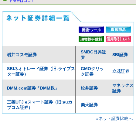
ト証券はココ！
SMBC日興証
岩井コスモ証券
SBI証券
券
SBIネオトレード証券（旧:ライブス
GMOクリッ
立花証券
ター証券）
ク証券
マネックス
DMM.com証券「DMM株」
松井証券
証券
三菱UFJ eスマート証券（旧:auカ
楽天証券
ブコム証券）
»ネット証券比較へ