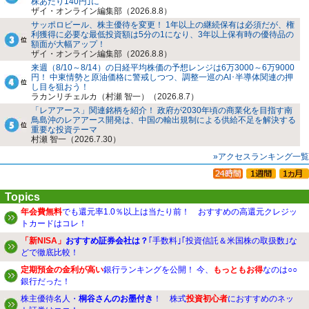
株あたり140円｣に
ザイ・オンライン編集部（2026.8.8）
サッポロビール、株主優待を変更！ 1年以上の継続保有は必須だが、権
利獲得に必要な最低投資額は5分の1になり、3年以上保有時の優待品の
額面が大幅アップ！
ザイ・オンライン編集部（2026.8.8）
来週（8/10～8/14）の日経平均株価の予想レンジは6万3000～6万9000
円！ 中東情勢と原油価格に警戒しつつ、調整一巡のAI･半導体関連の押
し目を狙おう！
ラカンリチェルカ（村瀬 智一）（2026.8.7）
「レアアース」関連銘柄を紹介！ 政府が2030年頃の商業化を目指す南
鳥島沖のレアアース開発は、中国の輸出規制による供給不足を解決する
重要な投資テーマ
村瀬 智一（2026.7.30）
»アクセスランキング一覧
Topics
年会費無料
でも還元率1.0％以上は当たり前！ おすすめの高還元クレジッ
トカードはコレ！
「新NISA」
おすすめ証券会社は？
｢手数料｣｢投資信託＆米国株の取扱数｣な
どで徹底比較！
定期預金の金利が高い
銀行ランキングを公開！ 今、
もっともお得
なのは○○
銀行だった！
株主優待名人・
桐谷さんのお墨付き
！ 株式
投資初心者
におすすめのネッ