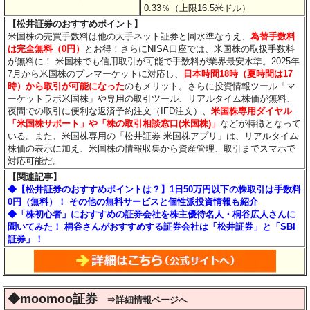
0.33％（上限16.5米ドル）
【松井証券のおすすめポイント】
米国株の売買手数料は他の大手ネット証券と同水準なうえ、
為替手数料
は完全無料（0円）
とお得！さらにNISA口座では、米国株の取扱手数料
が無料に！ 米国株でも信用取引が可能で手数料が業界最安水準。2025年
7月から米国株のプレマーケットに対応し、
日本時間18時（夏時間は17
時）から取引が可能になった
のもメリット。さらに投資情報ツール「マ
ーケットラボ米国株」や専用の取引ツール、リアルタイム株価が無料、
夜間での取引に便利な返済予約注文（IFD注文）、
米国株専用ダイヤル
「米国株サポート」や「株の取引相談窓口(米国株)」
などが特徴となって
いる。また、米国株専用の「松井証券 米国株アプリ」は、リアルタイム
株価の表示に加え、米国株の情報収集から資産管理、取引までスマホで
対応可能だ。
【関連記事】
◆【松井証券のおすすめポイントは？】1日50万円以下の株取引は手数料
0円（無料）！ その他の無料サービスと個性派投資情報も紹介
◆「株初心者」におすすめの証券会社を株主優待名人・桐谷広人さんに
聞いてみた！ 桐谷さんがおすすめする証券会社は「松井証券」と「SBI
証券」！
◆moomoo証券
⇒詳細情報ページへ