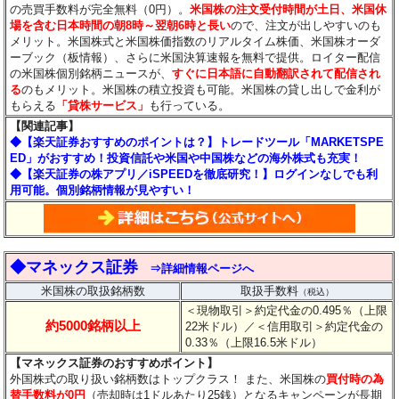
の売買手数料が完全無料（0円）。
米国株の注文受付時間が土日、米国休
場を含む日本時間の朝8時～翌朝6時と長い
ので、注文が出しやすいのも
メリット。米国株式と米国株価指数のリアルタイム株価、米国株オーダ
ーブック（板情報）、さらに米国決算速報を無料で提供。ロイター配信
の米国株個別銘柄ニュースが、
すぐに日本語に自動翻訳されて配信され
る
のもメリット。米国株の積立投資も可能。米国株の貸し出しで金利が
もらえる
「貸株サービス」
も行っている。
【関連記事】
◆
【楽天証券おすすめのポイントは？】トレードツール「MARKETSPE
ED」がおすすめ！投資信託や米国や中国株などの海外株式も充実！
◆【楽天証券の株アプリ／iSPEEDを徹底研究！】ログインなしでも利
用可能。個別銘柄情報が見やすい！
◆マネックス証券
⇒詳細情報ページへ
米国株の取扱銘柄数
取扱手数料
（税込）
＜現物取引＞約定代金の0.495％（上限
約5000銘柄以上
22米ドル）
／＜信用取引＞約定代金の
0.33％（上限16.5米ドル）
【マネックス証券のおすすめポイント】
外国株式の取り扱い銘柄数はトップクラス！ また、米国株の
買付時の為
替手数料が0円
（売却時は1ドルあたり25銭）となるキャンペーンが長期