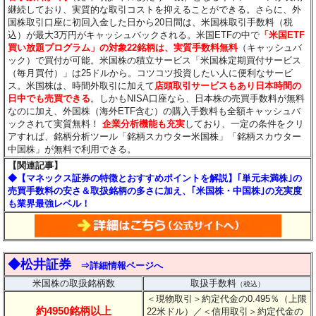
継続しており、実質的な取引コストを抑えることができる。さらに、外
国株取引口座に初回入金した日から20日間は、米国株取引手数料（税
込）が最大3万円がキャッシュバックされる。米国ETFの中で
「米国ETF
買い放題プログラム」の対象22銘柄は、実質手数料無料
（キャッシュバ
ック）で買付が可能。米国株の積立サービス「米国株定期買付サービス
（毎月買付）」は25ドルから。コツコツ投資したい人に便利なサービ
ス。米国株は、時間外取引に加えて
店頭取引サービスもあり日本時間の
日中でも売買できる
。しかもNISA口座なら、日本株の売買手数料が無料
なのに加え、外国株（海外ETF含む）の購入手数料も全額キャッシュバ
ックされて実質無料！
企業分析機能も充実
しており、一定の条件をクリ
アすれば、銘柄分析ツール「銘柄スカウター米国株」「銘柄スカウター
中国株」が無料で利用できる。
【関連記事】
◆【マネックス証券の特徴とおすすめポイントを解説】｢単元未満株｣の
売買手数料の安さ＆取扱銘柄の多さに加え、｢米国株・中国株｣の充実度
も業界最強レベル！
◆松井証券
⇒詳細情報ページへ
米国株の取扱銘柄数
取扱手数料
（税込）
＜現物取引＞約定代金の0.495％（上限
約4950銘柄以上
22米ドル）
／＜信用取引＞約定代金の