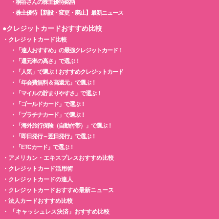
・
桐谷さんの株主優待銘柄
・
株主優待【新設・変更・廃止】最新ニュース
●クレジットカードおすすめ比較
・
クレジットカード比較
・
「達人おすすめ」の最強クレジットカード！
・
「還元率の高さ」で選ぶ！
・
「人気」で選ぶ！おすすめクレジットカード
・
「年会費無料＆高還元」で選ぶ！
・
「マイルの貯まりやすさ」で選ぶ！
・
「ゴールドカード」で選ぶ！
・
「プラチナカード」で選ぶ！
・
「海外旅行保険（自動付帯）」で選ぶ！
・
「即日発行～翌日発行」で選ぶ！
・
「ETCカード」で選ぶ！
・
アメリカン・エキスプレスおすすめ比較
・
クレジットカード活用術
・
クレジットカードの達人
・
クレジットカードおすすめ最新ニュース
・
法人カードおすすめ比較
・
「キャッシュレス決済」おすすめ比較