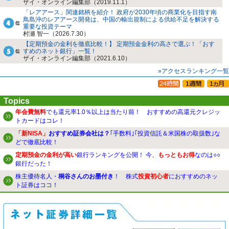
ザイ・オンライン編集部（2019.11.1）
「レアアース」関連銘柄を紹介！ 政府が2030年頃の商業化を目指す南
鳥島沖のレアアース開発は、中国の輸出規制による供給不足を解決する
重要な投資テーマ
村瀬 智一（2026.7.30）
【定期預金の金利を徹底比較！】 定期預金金利の高さで選ぶ！「おす
すめのネット銀行」一覧！
ザイ・オンライン編集部（2021.6.10）
»アクセスランキング一覧
Topics
年会費無料
でも還元率1.0％以上は当たり前！ おすすめの高還元クレジッ
トカードはコレ！
「新NISA」
おすすめ証券会社は？
｢手数料｣｢投資信託＆米国株の取扱数｣な
どで徹底比較！
定期預金の金利が高い
銀行ランキングを公開！ 今、
もっともお得
なのは○○
銀行だった！
株主優待名人・
桐谷さんのお墨付き
！ 株式
投資初心者
におすすめのネッ
ト証券はココ！