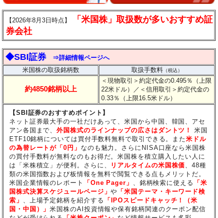
「米国株」取扱数が多いおすすめ証
【2026年8月3日時点】
券会社
◆SBI証券
⇒詳細情報ページへ
米国株の取扱銘柄数
取扱手数料
（税込）
＜現物取引＞約定代金の0.495％（上限
約4850銘柄以上
22米ドル）
／＜信用取引＞約定代金の
0.33％（上限16.5米ドル）
【SBI証券のおすすめポイント】
ネット証券最大手の一社だけあって、米国から中国、韓国、アセ
アン各国まで、
外国株式のラインナップの広さはダントツ！
米国
ETF10銘柄については買付手数料無料で取引できる。また
米ドル
の為替レートが「0円」
なのも魅力。さらにNISA口座なら米国株
の買付手数料が無料なのもお得だ。米国株を積立購入したい人に
は「米株積立」が便利。さらに、
リアルタイムの米国株価
、48種
類の米国指数および板情報を無料で閲覧できる点もメリットだ。
米国企業情報のレポート
「One Pager」
、銘柄検索に使える
「米
国株式決算スケジュールページ」
や
「米国テーマ・キーワード検
索」
、上場予定銘柄を紹介する
「IPOスピードキャッチ！（米
国・中国）」
米国株のAI投資情報や保有銘柄関連のクーポン配信
などが受けられる
「米株クーポン」
など情報サービスも多彩。