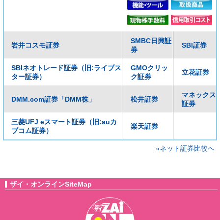
SMBC日興証
岩井コスモ証券
SBI証券
券
SBIネオトレード証券（旧:ライブス
GMOクリッ
立花証券
ター証券）
ク証券
マネックス
DMM.com証券「DMM株」
松井証券
証券
三菱UFJ eスマート証券（旧:auカ
楽天証券
ブコム証券）
»ネット証券比較へ
ザイ・オンラインSiteMap