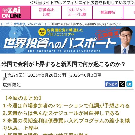
証券会社
クレジット
株主優待
比較
カード比較
トップ
＞
世界投資へのパスポート
＞ 米国で金利が上昇すると新興国で何が起こるのか？
米国で金利が上昇すると新興国で何が起こるのか？
【第279回】 2013年8月26日公開（2025年6月3日更
新）
広瀬 隆雄
【今回のまとめ】
1.今週は市場参加者のバケーションで低調が予想される
2.来週からは色んなスケジュールが目白押しである
3.米国の長期金利は債券買い入れプログラムの縮小を織
り込み、上昇中