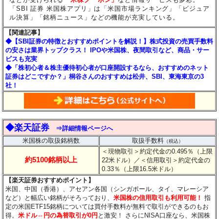
「SBI 証券 米国株アプリ」は「米国市場ランキング」「ビジュア
ル決算」「銘柄ニュース」などの機能が充実している。
【関連記事】
◆【SBI証券の特徴とおすすめポイントを解説！】株式投資の売買手数料
の安さは業界トップクラス！ IPOや米国株、夜間取引など、商品・サー
ビスも充実
◆「株初心者＆株主優待初心者が口座開設するなら、おすすめのネット
証券はどこですか？」桐谷さんのおすすめは松井、SBI、東海東京の3
社！
◆楽天証券
⇒詳細情報ページへ
米国株の取扱銘柄数
取扱手数料
（税込）
＜現物取引＞約定代金の0.495％（上限
約5100銘柄以上
22米ドル）
／＜信用取引＞約定代金の
0.33％（上限16.5米ドル）
【楽天証券おすすめポイント】
米国、中国（香港）、アセアン各国（シンガポール、タイ、マレーシア
など）と幅広い銘柄がそろっており、
米国株の信用取引も利用可能！
指
定の米国ETF15銘柄については買付手数料が無料で取引ができるのもお
得。
米ドル⇔円の為替取引が0円
と激安！ さらにNISA口座なら、米国株