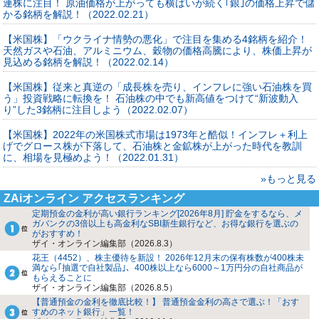
連株に注目！ 原油価格が上がっても横ばいが続く｢銀｣の価格上昇で儲
かる銘柄を解説！（2022.02.21）
【米国株】「ウクライナ情勢の悪化」で注目を集める4銘柄を紹介！
天然ガスや石油、アルミニウム、穀物の価格高騰により、株価上昇が
見込める銘柄を解説！（2022.02.14）
【米国株】従来と真逆の「成長株を売り、インフレに強い石油株を買
う」投資戦略に転換を！ 石油株の中でも新高値をつけて“新波動入
り”した3銘柄に注目しよう（2022.02.07）
【米国株】2022年の米国株式市場は1973年と酷似！インフレ＋利上
げでグロース株が下落して、石油株と金鉱株が上がった時代を教訓
に、相場を見極めよう！（2022.01.31）
»もっと見る
ZAiオンライン アクセスランキング
定期預金の金利が高い銀行ランキング[2026年8月] 貯金をするなら、メ
ガバンクの3倍以上も高金利なSBI新生銀行など、お得な銀行を選ぶの
がおすすめ！
ザイ・オンライン編集部（2026.8.3）
花王（4452）、株主優待を新設！ 2026年12月末の保有株数が400株未
満なら｢抽選で自社製品｣、400株以上なら6000～1万円分の自社商品が
もらえることに
ザイ・オンライン編集部（2026.8.5）
【普通預金の金利を徹底比較！】 普通預金金利の高さで選ぶ！「おす
すめのネット銀行」一覧！