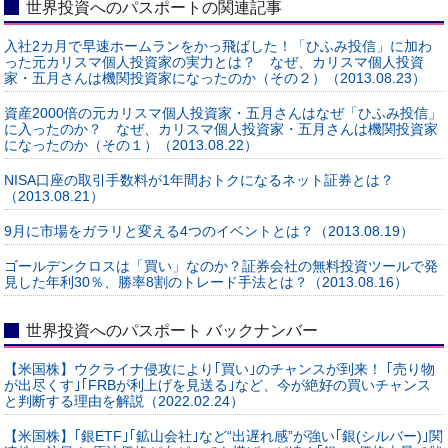
世界投資へのパスポートの関連記事
入社2カ月で早速ホームランをかっ飛ばした！「ひふみ投信」に加わ
った元カリスマ個人投資家の実力とは？ なぜ、カリスマ個人投資
家・五月さんは機関投資家になったのか（その２）（2013.08.23）
資産2000倍の元カリスマ個人投資家・五月さんはなぜ「ひふみ投信」
に入ったのか？ なぜ、カリスマ個人投資家・五月さんは機関投資家
になったのか（その１）（2013.08.22）
NISA口座の取引手数料が1年間おトクになるネット証券とは？
（2013.08.21）
9月に市場をガラリと変える4つのイベントとは？（2013.08.19）
ゴールデンクロスは「買い」なのか？証券会社の無料投資ツールで発
見した年利30％、勝率8割のトレード手法とは？（2013.08.16）
世界投資へのパスポート バックナンバー
【米国株】ウクライナ侵攻により｢買い｣のチャンスが到来！ ｢売り物
が出尽くす｣｢FRBが利上げを見送る｣など、今が絶好の買いチャンス
と判断する理由を解説（2022.02.24）
【米国株】｢銀ETF｣｢鉱山会社｣など“出遅れ感”が強い｢銀(シルバー)｣関