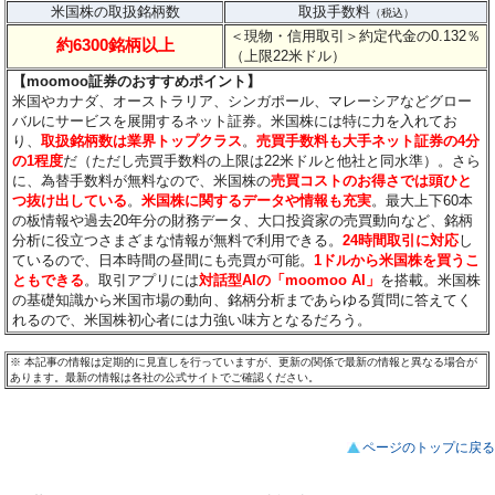
米国株の取扱銘柄数
取扱手数料
（税込）
＜現物・信用取引＞約定代金の0.132％
約6300銘柄以上
（上限22米ドル）
【moomoo証券のおすすめポイント】
米国やカナダ、オーストラリア、シンガポール、マレーシアなどグロー
バルにサービスを展開するネット証券。米国株には特に力を入れてお
り、
取扱銘柄数は業界トップクラス
。
売買手数料も大手ネット証券の4分
の1程度
だ（ただし売買手数料の上限は22米ドルと他社と同水準）。さら
に、為替手数料が無料なので、米国株の
売買コストのお得さでは頭ひと
つ抜け出している
。
米国株に関するデータや情報も充実
。最大上下60本
の板情報や過去20年分の財務データ、大口投資家の売買動向など、銘柄
分析に役立つさまざまな情報が無料で利用できる。
24時間取引に対応
し
ているので、日本時間の昼間にも売買が可能。
1ドルから米国株を買うこ
ともできる
。取引アプリには
対話型AIの「moomoo AI」
を搭載。米国株
の基礎知識から米国市場の動向、銘柄分析まであらゆる質問に答えてく
れるので、米国株初心者には力強い味方となるだろう。
※
本記事の情報は定期的に見直しを行っていますが、更新の関係で最新の情報と異なる場合が
あります。最新の情報は各社の公式サイトでご確認ください。
ページのトップに戻る