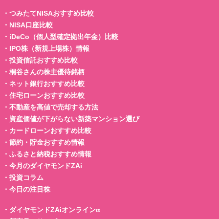
・
つみたてNISAおすすめ比較
・
NISA口座比較
・
iDeCo（個人型確定拠出年金）比較
・
IPO株（新規上場株）情報
・
投資信託おすすめ比較
・
桐谷さんの株主優待銘柄
・
ネット銀行おすすめ比較
・
住宅ローンおすすめ比較
・
不動産を高値で売却する方法
・
資産価値が下がらない新築マンション選び
・
カードローンおすすめ比較
・
節約・貯金おすすめ情報
・
ふるさと納税おすすめ情報
・
今月のダイヤモンドZAi
・
投資コラム
・
今日の注目株
・
ダイヤモンドZAiオンラインα