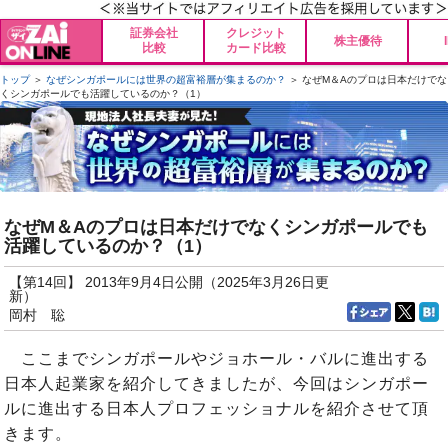
証券会社
クレジット
株主優待
比較
カード比較
トップ
＞
なぜシンガポールには世界の超富裕層が集まるのか？
＞ なぜM＆Aのプロは日本だけでな
くシンガポールでも活躍しているのか？（1）
なぜM＆Aのプロは日本だけでなくシンガポールでも
活躍しているのか？（1）
【第14回】 2013年9月4日公開（2025年3月26日更
新）
岡村 聡
ここまでシンガポールやジョホール・バルに進出する
日本人起業家を紹介してきましたが、今回はシンガポー
ルに進出する日本人プロフェッショナルを紹介させて頂
きます。