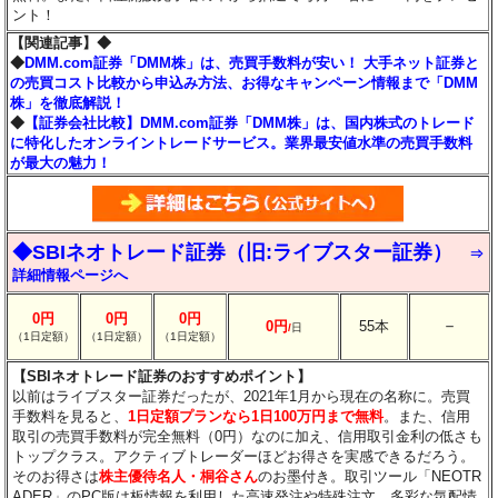
ント！
【関連記事】◆
◆
DMM.com証券「DMM株」は、売買手数料が安い！ 大手ネット証券と
の売買コスト比較から申込み方法、お得なキャンペーン情報まで「DMM
株」を徹底解説！
◆
【証券会社比較】DMM.com証券「DMM株」は、国内株式のトレード
に特化したオンライントレードサービス。業界最安値水準の売買手数料
が最大の魅力！
◆SBIネオトレード証券（旧:ライブスター証券）
⇒
詳細情報ページへ
0円
0円
0円
－
0円
55本
/
日
（1日定額）
（1日定額）
（1日定額）
【SBIネオトレード証券のおすすめポイント】
以前はライブスター証券だったが、2021年1月から現在の名称に。売買
手数料を見ると、
1日定額プランなら1日100万円まで無料
。また、信用
取引の売買手数料が完全無料（0円）なのに加え、信用取引金利の低さも
トップクラス。アクティブトレーダーほどお得さを実感できるだろう。
そのお得さは
株主優待名人・桐谷さん
のお墨付き。取引ツール「NEOTR
ADER」のPC版は板情報を利用した高速発注や特殊注文、多彩な気配情