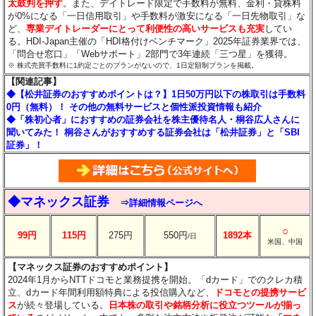
太鼓判を押す
。また、デイトレード限定で手数料が無料、金利・貸株料
が0%になる「一日信用取引」や手数料が激安になる「一日先物取引」な
ど、
専業デイトレーダーにとって利便性の高いサービスも充実
してい
る。HDI-Japan主催の「HDI格付けベンチマーク」2025年証券業界では、
「問合せ窓口」「Webサポート」2部門で3年連続「三つ星」を獲得。
※ 株式売買手数料に1約定ごとのプランがないので、1日定額制プランを掲載。
【関連記事】
◆【松井証券のおすすめポイントは？】1日50万円以下の株取引は手数料
0円（無料）！ その他の無料サービスと個性派投資情報も紹介
◆「株初心者」におすすめの証券会社を株主優待名人・桐谷広人さんに
聞いてみた！ 桐谷さんがおすすめする証券会社は「松井証券」と「SBI
証券」！
◆マネックス証券
⇒詳細情報ページへ
○
99円
115円
275円
550円
1892本
/日
米国、中国
【マネックス証券のおすすめポイント】
2024年1月からNTTドコモと業務提携を開始。「dカード」でのクレカ積
立、dカード年間利用額特典による投信購入など、
ドコモとの提携サービ
ス
が続々登場している。
日本株の取引や銘柄分析に役立つツールが揃っ