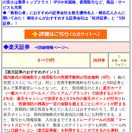
の安さは業界トップクラス！ IPOや米国株、夜間取引など、商品・サー
ビスも充実
◆「株初心者」におすすめの証券会社を株主優待名人・桐谷広人さんに
聞いてみた！ 桐谷さんがおすすめする証券会社は「松井証券」と「SBI
証券」！
◆楽天証券
⇒詳細情報ページへ
○
すべて0円
2629本
米国、中国
、アセアン
【楽天証券のおすすめポイント】
国内株式の現物取引と信用取引の売買手数料が完全無料（0円）！
株の
売買コストについては、同じく売買手数料無料を打ち出したSBI証券と
並んで業界最安レベルとなった。また、投信積立のときに
楽天カード
（一般カード／ゴールド／プレミアム／ブラック）で決済すると0.5〜
2％分
、楽天キャッシュで決済すると0.5％分
の楽天ポイントが付与
され
るうえ、
投資信託の残高が一定の金額を超えるごとにポイントが貯まる
ので、長期的に積立投資を考えている人にはおすすめだろう。貯まった
楽天ポイントは、国内現物株式や投資信託の購入にも利用できる。ま
た、取引から情報収集、入出金までできる
トレードツールの元祖「マー
ケットスピード」
が有名で、数多くのデイトレーダーも利用。ツール内
では
日経テレコン（楽天証券版）を利用することができるのも便利
。さ