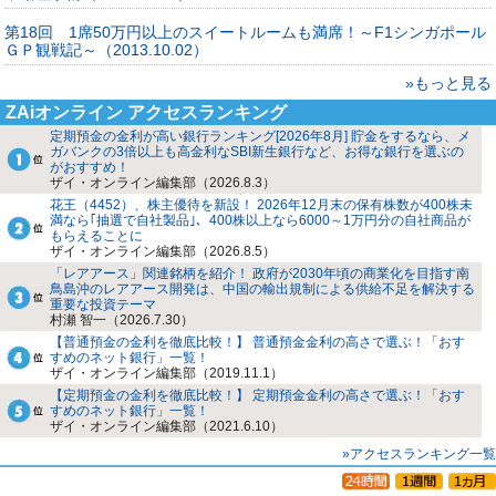
第18回 1席50万円以上のスイートルームも満席！～F1シンガポール
ＧＰ観戦記～（2013.10.02）
»もっと見る
ZAiオンライン アクセスランキング
定期預金の金利が高い銀行ランキング[2026年8月] 貯金をするなら、メ
ガバンクの3倍以上も高金利なSBI新生銀行など、お得な銀行を選ぶの
がおすすめ！
ザイ・オンライン編集部（2026.8.3）
花王（4452）、株主優待を新設！ 2026年12月末の保有株数が400株未
満なら｢抽選で自社製品｣、400株以上なら6000～1万円分の自社商品が
もらえることに
ザイ・オンライン編集部（2026.8.5）
「レアアース」関連銘柄を紹介！ 政府が2030年頃の商業化を目指す南
鳥島沖のレアアース開発は、中国の輸出規制による供給不足を解決する
重要な投資テーマ
村瀬 智一（2026.7.30）
【普通預金の金利を徹底比較！】 普通預金金利の高さで選ぶ！「おす
すめのネット銀行」一覧！
ザイ・オンライン編集部（2019.11.1）
【定期預金の金利を徹底比較！】 定期預金金利の高さで選ぶ！「おす
すめのネット銀行」一覧！
ザイ・オンライン編集部（2021.6.10）
»アクセスランキング一覧