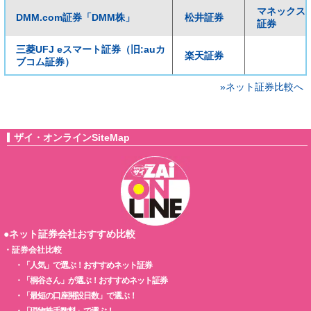
マネックス
DMM.com証券「DMM株」
松井証券
証券
三菱UFJ eスマート証券（旧:auカ
楽天証券
ブコム証券）
»ネット証券比較へ
ザイ・オンラインSiteMap
●ネット証券会社おすすめ比較
・
証券会社比較
・
「人気」で選ぶ！おすすめネット証券
・
「桐谷さん」が選ぶ！おすすめネット証券
・
「最短の口座開設日数」で選ぶ！