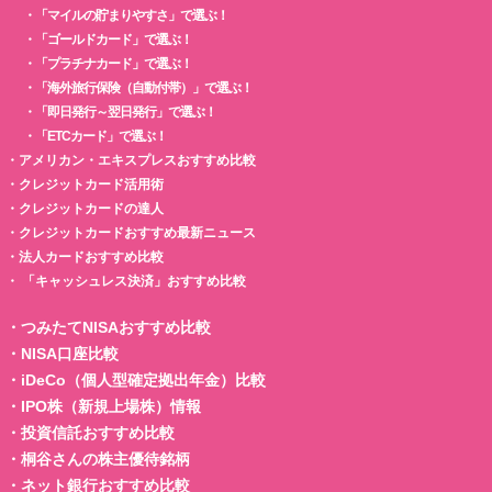
・
「マイルの貯まりやすさ」で選ぶ！
・
「ゴールドカード」で選ぶ！
・
「プラチナカード」で選ぶ！
・
「海外旅行保険（自動付帯）」で選ぶ！
・
「即日発行～翌日発行」で選ぶ！
・
「ETCカード」で選ぶ！
・
アメリカン・エキスプレスおすすめ比較
・
クレジットカード活用術
・
クレジットカードの達人
・
クレジットカードおすすめ最新ニュース
・
法人カードおすすめ比較
・
「キャッシュレス決済」おすすめ比較
・
つみたてNISAおすすめ比較
・
NISA口座比較
・
iDeCo（個人型確定拠出年金）比較
・
IPO株（新規上場株）情報
・
投資信託おすすめ比較
・
桐谷さんの株主優待銘柄
・
ネット銀行おすすめ比較