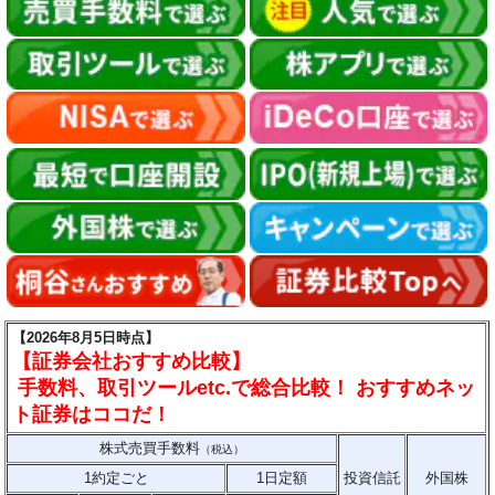
【2026年8月5日時点】
【証券会社おすすめ比較】
手数料、取引ツールetc.で総合比較！ おすすめネッ
ト証券はココだ！
株式売買手数料
（税込）
1約定ごと
1日定額
投資信託
外国株