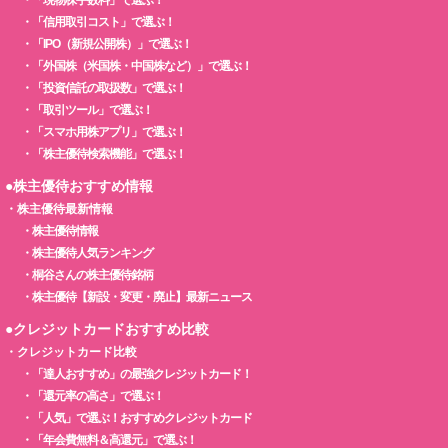
・
「現物株手数料」で選ぶ！
・
「信用取引コスト」で選ぶ！
・
「IPO（新規公開株）」で選ぶ！
・
「外国株（米国株・中国株など）」で選ぶ！
・
「投資信託の取扱数」で選ぶ！
・
「取引ツール」で選ぶ！
・
「スマホ用株アプリ」で選ぶ！
・
「株主優待検索機能」で選ぶ！
●株主優待おすすめ情報
・
株主優待最新情報
・
株主優待情報
・
株主優待人気ランキング
・
桐谷さんの株主優待銘柄
・
株主優待【新設・変更・廃止】最新ニュース
●クレジットカードおすすめ比較
・
クレジットカード比較
・
「達人おすすめ」の最強クレジットカード！
・
「還元率の高さ」で選ぶ！
・
「人気」で選ぶ！おすすめクレジットカード
・
「年会費無料＆高還元」で選ぶ！