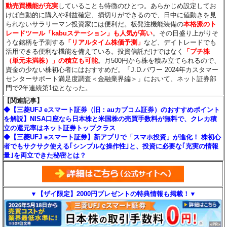
動売買機能が充実
していることも特徴のひとつ。あらかじめ設定してお
けば自動的に購入や利益確定、損切りができるので、日中に値動きを見
られないサラリーマン投資家には便利だ。板発注機能装備の
本格派のト
レードツール「kabuステーション」も人気が高い
。その日盛り上がりそ
うな銘柄を予測する
「リアルタイム株価予測」
など、デイトレードでも
活用できる便利な機能を備えている。投資信託だけではなく
「プチ株
（単元未満株）」の積立も可能
。月500円から株を積み立てられるので、
資金の少ない株初心者にはおすすめだ。「J.D.パワー 2024年カスタマー
センターサポート満足度調査＜金融業界編＞」において、ネット証券部
門で2年連続第1位となった。
【関連記事】
◆【三菱UFJ eスマート証券（旧：auカブコム証券）のおすすめポイント
を解説】NISA口座なら日本株と米国株の売買手数料が無料で、クレカ積
立の還元率はネット証券トップクラス
◆【三菱UFJ eスマート証券】新アプリで「スマホ投資」が進化！ 株初心
者でもサクサク使える｢シンプルな操作性｣と、投資に必要な｢充実の情報
量｣を両立できた秘密とは？
▼【ザイ限定】2000円プレゼントの特典情報も掲載！▼