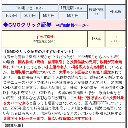
1約定ごと
1日定額
（税込）
（税込）
投資信託
外国株
※1
10万円
20万円
50万円
50万円
◆GMOクリック証券
⇒詳細情報ページへ
○
すべて0円
163本
（CFD）
※電話注文を除く
【GMOクリック証券のおすすめポイント】
従来から売買手数料の安さがウリだったが、2025年9月からネット取引
の場合、
国内株式（現物・信用取引）と投資信託の売買手数料が完全無
料に！
コストにうるさい
株主優待名人・桐谷広人さんも利用
していると
か。
信用取引の金利については、大手ネット証券よりも低く設定
されて
おり、一般信用売りも可能だ！ 米国株の情報では、瞬時にAIが翻訳する
英語ニュースやグラフ化された決算情報などが提供されており、米国株
CFDの取引に役立つ。商品の品揃えは、株式、FXのほか、外国債券やCF
Dまである充実ぶり。CFDでは、各国の株価指数のほか、原油や金など
の商品、外国株など多彩な取引が可能。
この1社でほぼすべての投資対象
をカバーできる
と言っても過言ではないだろう。国内店頭CFDについて
は、2025年度まで12年連続で取引高シェア1位を継続。頻繁に売買しな
い初心者はもちろん、信用取引やCFDなどのレバレッジ取引も活用する
専業デイトレーダーまで、幅広い投資家におすすめ！
【関連記事】