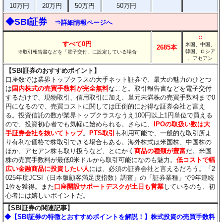
10万円
20万円
50万円
50万円
◆SBI証券
⇒詳細情報ページへ
○
すべて0円
米国、中国、
2685本
韓国、ロシア
※取引報告書などを「電子交付」に設定している場合
、アセアン
【SBI証券のおすすめポイント】
口座数では業界トップクラスの大手ネット証券で、最大の魅力のひとつ
は
国内株式の売買手数料が完全無料
なこと。取引報告書などを電子交付
するだけで、現物取引、信用取引に加え、単元未満株の売買手数料まで0
円になるので、売買コストに関しては圧倒的にお得な証券会社と言え
る。投資信託の数が業界トップクラスなうえ100円以上1円単位で買える
ので、投資初心者でも気軽に始められる。さらに、
IPOの取扱い数は大
手証券会社を抜いてトップ
。
PTS取引
も利用可能で、一般的な取引所よ
り有利な価格で株取引できる場合もある。海外株式は米国株、中国株の
ほか、アセアン株も取り扱うなど、とにかく
商品の種類が豊富
だ。米国
株の売買手数料が最低0米ドルから取引可能になのも魅力。
低コストで幅
広い金融商品に投資したい人
には、必須の証券会社と言えるだろう。「2
025年度JCSI（日本版顧客満足度指数）調査」の「証券業種」で9年連続
1位を獲得。また
口座開設サポートデスクが土日も営業
しているのも、初
心者には嬉しいポイントだ。
【SBI証券の関連記事】
◆【SBI証券の特徴とおすすめポイントを解説！】株式投資の売買手数料