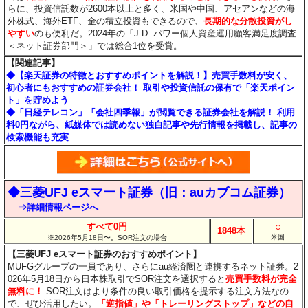
らに、投資信託数が2600本以上と多く、米国や中国、アセアンなどの海
外株式、海外ETF、金の積立投資もできるので、
長期的な分散投資がし
やすい
のも便利だ。2024年の「J.D. パワー個人資産運用顧客満足度調査
＜ネット証券部門＞」では総合1位を受賞。
【関連記事】
◆【楽天証券の特徴とおすすめポイントを解説！】売買手数料が安く、
初心者にもおすすめの証券会社！ 取引や投資信託の保有で「楽天ポイン
ト」を貯めよう
◆「日経テレコン」「会社四季報」が閲覧できる証券会社を解説！ 利用
料0円ながら、紙媒体では読めない独自記事や先行情報を掲載し、記事の
検索機能も充実
◆三菱UFJ eスマート証券（旧：auカブコム証券）
⇒詳細情報ページへ
○
すべて0円
1848本
米国
※2026年5月18日〜。SOR注文の場合
【三菱UFJ eスマート証券のおすすめポイント】
MUFGグループの一員であり、さらにau経済圏と連携するネット証券。2
026年5月18日から日本株取引でSOR注文を選択すると
売買手数料が完全
無料に！
SOR注文はより条件の良い取引価格を提示する注文方法なの
で、ぜひ活用したい。
「逆指値」や「トレーリングストップ」などの自