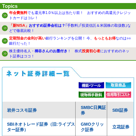
Topics
年会費無料
でも還元率1.0％以上は当たり前！ おすすめの高還元クレジッ
トカードはコレ！
「新NISA」
おすすめ証券会社は？
｢手数料｣｢投資信託＆米国株の取扱数｣な
どで徹底比較！
定期預金の金利が高い
銀行ランキングを公開！ 今、
もっともお得
なのは○○
銀行だった！
株主優待名人・
桐谷さんのお墨付き
！ 株式
投資初心者
におすすめのネッ
ト証券はココ！
SMBC日興証
岩井コスモ証券
SBI証券
券
SBIネオトレード証券（旧:ライブス
GMOクリッ
立花証券
ター証券）
ク証券