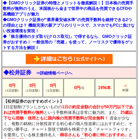
◆【GMOクリック証券の特徴とメリットを徹底解説！】日本株の売買手
数料が無料のうえ、米国株から金まで世界中の商品を売買できるCFDや
高機能アプリが魅力
◆GMOクリック証券が“業界最安値水準”の売買手数料を維持できる2つ
の理由とは？ 機能充実の新アプリのリリースで、スマホでもPCに負けな
い投資環境を実現！
◆「株主優待のタダ取り(クロス取引)」で得するなら、GMOクリック証
券がおすすめ！ 一般信用の「売建」を使って、ノーリスクで優待をゲッ
トする方法を解説！
◆松井証券
⇒詳細情報ページへ
○
0円
0円
0円
0円
1956本
/日
米国
（1日定額）
（1日定額）
（1日定額）
【松井証券のおすすめポイント】
1日定額制プランしかないものの
1日の約定金額の合計が50万円以下であ
れば売買手数料が無料
という手数料体系は非常に魅力的。また、
25歳以
下なら現物・信用ともに国内株の売買手数料が完全無料！
資金が少な
く、複数の銘柄に分散投資する初心者の個人投資家にはおすすめだ。そ
の使い勝手は、チャート形状で銘柄を検索できる「チャートフォリオ」
を愛用している株主優待名人・
桐谷さんも「初心者に特におすすめ」と