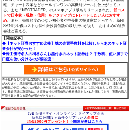
報、チャート表示などオールインワンの高機能ツールに仕上がってい
る。また「NEOTRADER」のスマホアプリ版もリリースされた。
低コス
トで日本株（現物・信用）をアクティブにトレードしたい人におすす
め
。また、売買頻度の少ない初心者や中長期の投資家にとっても、新NI
SA対応や低コストな個性派投資信託の取り扱いがあり、おすすめの証券
会社と言える。
【関連記事】
◆【ネット証券おすすめ比較】株の売買手数料を比較したらあのネット証
券会社が安かった！
◆株主優待名人の桐谷さんお墨付きのネット証券は？ 手数料、使い勝手で
口座を使い分けるのが桐谷流！
※手数料などの情報は定期的に見直しを行っていますが、更新の関係で最新の情報と異なる場合
があります。最新情報は各証券会社の公式サイトをご確認ください。売買手数料は、1回の注文
が複数の約定に分かれた場合、同一日であれば約定代金を合算し、1回の注文として計算しま
す。投資信託の取扱数は、各証券会社の投資信託の検索機能をもとに計測しており、実際の購入
可能本数と異なる場合が場合があります。
【SBI証券×ザイ・オンライン】タイアップ企画
新規口座開設＋条件クリアした人
全員に
現金2000円プレゼント！
⇒
関連記事はこちら