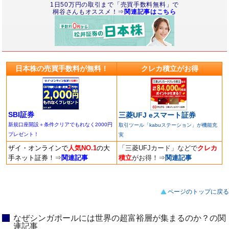
1日50万円の取引まで「売買手数料無料」で
桐谷さんもオススメ！⇒
関連記事はこちら
日本株の売買手数料が無料！
クレカ積立がお得
SBI証券
三菱UFJ eスマート証券
新規口座開設＋条件クリアでもれなく2000円
取引ツール「kabuステーション」が機能充
プレゼント！
実
ザイ・オンラインで
人気NO.1
の大
「三菱UFJカード」などで
クレカ
手ネット証券！
⇒
関連記事
積立
がお得！
⇒
関連記事
ページのトップに戻る
なぜシンガポールには世界の超富裕層が集まるのか？の関
連記事