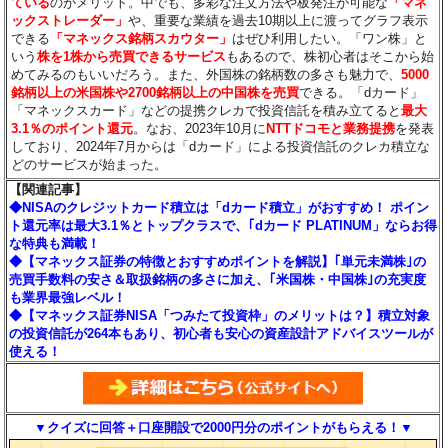
ている
のがメリット。中でも、多彩な注文方法や板発注が可能な
「マネ
ックストレーダー」
や、重要な業績を過去10期以上に渡ってグラフ表示
できる
「マネックス銘柄スカウター」
はぜひ利用したい。「ワン株」と
いう
株を1株から売買できるサービス
もあるので、株初心者はそこから始
めてみるのもいいだろう。また、外国株の銘柄数の多さも魅力で、
5000
銘柄以上の米国株や2700銘柄以上の中国株を売買
できる。「dカード」
「マネックスカード」などの提携クレカで投資信託を積み立てると
最大
3.1％のポイント還元
。なお、2023年10月に
NTTドコモと業務提携
を発表
しており、2024年7月からは「dカード」による投資信託のクレカ積立な
どのサービスが始まった。
【関連記事】
◆NISAのクレジットカード積立は「dカード積立」がおすすめ！ ポイン
ト還元率は最大3.1％とトップクラスで、｢dカード PLATINUM」ならお得
な特典も満載！
◆【マネックス証券の特徴とおすすめポイントを解説】｢単元未満株｣の
売買手数料の安さ＆取扱銘柄の多さに加え、｢米国株・中国株｣の充実度
も業界最強レベル！
◆【マネックス証券NISA「つみたて投資枠」のメリットは？】積立対象
の投資信託が264本もあり、初心者も安心の資産設計アドバイスツールが
使える！
▼クイズに回答＋口座開設で2000円分のポイントがもらえる！▼