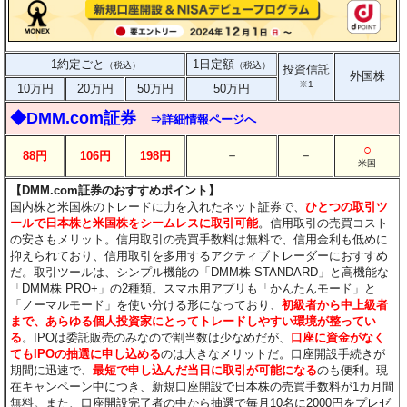
1約定ごと
1日定額
（税込）
（税込）
投資信託
外国株
※1
10万円
20万円
50万円
50万円
◆DMM.com証券
⇒詳細情報ページへ
○
－
－
88円
106円
198円
米国
【DMM.com証券のおすすめポイント】
国内株と米国株のトレードに力を入れたネット証券で、
ひとつの取引ツ
ールで日本株と米国株をシームレスに取引可能
。信用取引の売買コスト
の安さもメリット。信用取引の売買手数料は無料で、信用金利も低めに
抑えられており、信用取引を多用するアクティブトレーダーにおすすめ
だ。取引ツールは、シンプル機能の「DMM株 STANDARD」と高機能な
「DMM株 PRO+」の2種類。スマホ用アプリも「かんたんモード」と
「ノーマルモード」を使い分ける形になっており、
初級者から中上級者
まで、あらゆる個人投資家にとってトレードしやすい環境が整ってい
る
。IPOは委託販売のみなので割当数は少なめだが、
口座に資金がなく
てもIPOの抽選に申し込める
のは大きなメリットだ。口座開設手続きが
期間に迅速で、
最短で申し込んだ当日に取引が可能になる
のも便利。現
在キャンペーン中につき、新規口座開設で日本株の売買手数料が1カ月間
無料。また、口座開設完了者の中から抽選で毎月10名に2000円をプレゼ