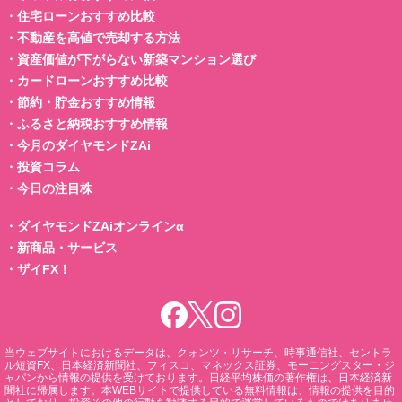
・
住宅ローンおすすめ比較
・
不動産を高値で売却する方法
・
資産価値が下がらない新築マンション選び
・
カードローンおすすめ比較
・
節約・貯金おすすめ情報
・
ふるさと納税おすすめ情報
・
今月のダイヤモンドZAi
・
投資コラム
・
今日の注目株
・
ダイヤモンドZAiオンラインα
・
新商品・サービス
・
ザイFX！
当ウェブサイトにおけるデータは、クォンツ・リサーチ、時事通信社、セントラ
ル短資FX、日本経済新聞社、フィスコ、マネックス証券、モーニングスター・ジ
ャパンから情報の提供を受けております。日経平均株価の著作権は、日本経済新
聞社に帰属します。本WEBサイトで提供している無料情報は、情報の提供を目的