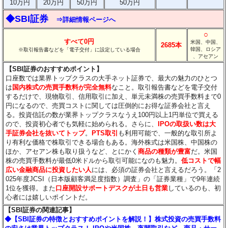
10万円
20万円
50万円
50万円
◆SBI証券
⇒詳細情報ページへ
○
すべて0円
米国、中国、
2685本
韓国、ロシア
※取引報告書などを「電子交付」に設定している場合
、アセアン
【SBI証券のおすすめポイント】
口座数では業界トップクラスの大手ネット証券で、最大の魅力のひとつ
は
国内株式の売買手数料が完全無料
なこと。取引報告書などを電子交付
するだけで、現物取引、信用取引に加え、単元未満株の売買手数料まで0
円になるので、売買コストに関しては圧倒的にお得な証券会社と言え
る。投資信託の数が業界トップクラスなうえ100円以上1円単位で買える
ので、投資初心者でも気軽に始められる。さらに、
IPOの取扱い数は大
手証券会社を抜いてトップ
。
PTS取引
も利用可能で、一般的な取引所よ
り有利な価格で株取引できる場合もある。海外株式は米国株、中国株の
ほか、アセアン株も取り扱うなど、とにかく
商品の種類が豊富
だ。米国
株の売買手数料が最低0米ドルから取引可能になのも魅力。
低コストで幅
広い金融商品に投資したい人
には、必須の証券会社と言えるだろう。「2
025年度JCSI（日本版顧客満足度指数）調査」の「証券業種」で9年連続
1位を獲得。また
口座開設サポートデスクが土日も営業
しているのも、初
心者には嬉しいポイントだ。
【SBI証券の関連記事】
◆【SBI証券の特徴とおすすめポイントを解説！】株式投資の売買手数料