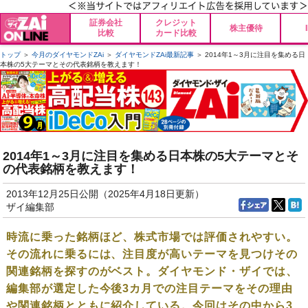
証券会社
クレジット
株主優待
比較
カード比較
トップ
＞
今月のダイヤモンドZAi
＞
ダイヤモンドZAi最新記事
＞ 2014年1～3月に注目を集める日
本株の5大テーマとその代表銘柄を教えます！
2014年1～3月に注目を集める日本株の5大テーマとそ
の代表銘柄を教えます！
2013年12月25日公開（2025年4月18日更新）
ザイ編集部
時流に乗った銘柄ほど、株式市場では評価されやすい。
その流れに乗るには、注目度が高いテーマを見つけその
関連銘柄を探すのがベスト。ダイヤモンド・ザイでは、
編集部が選定した今後3カ月での注目テーマをその理由
や関連銘柄とともに紹介している。今回はその中から3