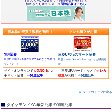
1日50万円の取引まで「売買手数料無料」で
桐谷さんもオススメ！⇒
関連記事はこちら
日本株の売買手数料が無料！
クレカ積立がお得
SBI証券
三菱UFJ eスマート証券
新規口座開設＋条件クリアでもれなく2000円
取引ツール「kabuステーション」が機能充
プレゼント！
実
ザイ・オンラインで
人気NO.1
の大
「三菱UFJカード」などで
クレカ
手ネット証券！
⇒
関連記事
積立
がお得！
⇒
関連記事
ページのトップに戻る
ダイヤモンドZAi最新記事の関連記事