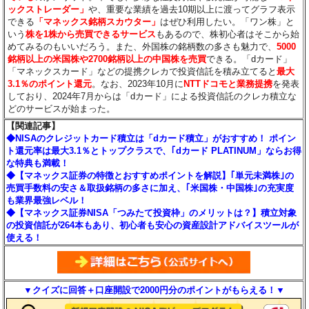
ックストレーダー」
や、重要な業績を過去10期以上に渡ってグラフ表示
できる
「マネックス銘柄スカウター」
はぜひ利用したい。「ワン株」と
いう
株を1株から売買できるサービス
もあるので、株初心者はそこから始
めてみるのもいいだろう。また、外国株の銘柄数の多さも魅力で、
5000
銘柄以上の米国株や2700銘柄以上の中国株を売買
できる。「dカード」
「マネックスカード」などの提携クレカで投資信託を積み立てると
最大
3.1％のポイント還元
。なお、2023年10月に
NTTドコモと業務提携
を発表
しており、2024年7月からは「dカード」による投資信託のクレカ積立な
どのサービスが始まった。
【関連記事】
◆NISAのクレジットカード積立は「dカード積立」がおすすめ！ ポイン
ト還元率は最大3.1％とトップクラスで、｢dカード PLATINUM」ならお得
な特典も満載！
◆【マネックス証券の特徴とおすすめポイントを解説】｢単元未満株｣の
売買手数料の安さ＆取扱銘柄の多さに加え、｢米国株・中国株｣の充実度
も業界最強レベル！
◆【マネックス証券NISA「つみたて投資枠」のメリットは？】積立対象
の投資信託が264本もあり、初心者も安心の資産設計アドバイスツールが
使える！
▼クイズに回答＋口座開設で2000円分のポイントがもらえる！▼