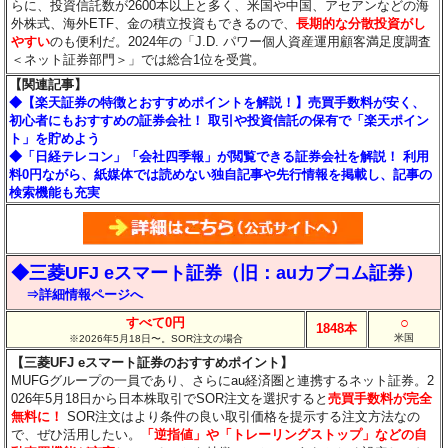
らに、投資信託数が2600本以上と多く、米国や中国、アセアンなどの海
外株式、海外ETF、金の積立投資もできるので、
長期的な分散投資がし
やすい
のも便利だ。2024年の「J.D. パワー個人資産運用顧客満足度調査
＜ネット証券部門＞」では総合1位を受賞。
【関連記事】
◆【楽天証券の特徴とおすすめポイントを解説！】売買手数料が安く、
初心者にもおすすめの証券会社！ 取引や投資信託の保有で「楽天ポイン
ト」を貯めよう
◆「日経テレコン」「会社四季報」が閲覧できる証券会社を解説！ 利用
料0円ながら、紙媒体では読めない独自記事や先行情報を掲載し、記事の
検索機能も充実
◆三菱UFJ eスマート証券（旧：auカブコム証券）
⇒詳細情報ページへ
○
すべて0円
1848本
米国
※2026年5月18日〜。SOR注文の場合
【三菱UFJ eスマート証券のおすすめポイント】
MUFGグループの一員であり、さらにau経済圏と連携するネット証券。2
026年5月18日から日本株取引でSOR注文を選択すると
売買手数料が完全
無料に！
SOR注文はより条件の良い取引価格を提示する注文方法なの
で、ぜひ活用したい。
「逆指値」や「トレーリングストップ」などの自