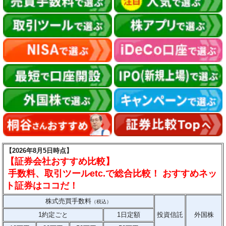
【2026年8月5日時点】
【証券会社おすすめ比較】
手数料、取引ツールetc.で総合比較！ おすすめネッ
ト証券はココだ！
株式売買手数料
（税込）
1約定ごと
1日定額
投資信託
外国株