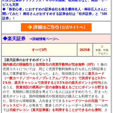
の安さは業界トップクラス！ IPOや米国株、夜間取引など、商品・サー
ビスも充実
◆「株初心者」におすすめの証券会社を株主優待名人・桐谷広人さんに
聞いてみた！ 桐谷さんがおすすめする証券会社は「松井証券」と「SBI
証券」！
◆楽天証券
⇒詳細情報ページへ
○
すべて0円
2629本
米国、中国
、アセアン
【楽天証券のおすすめポイント】
国内株式の現物取引と信用取引の売買手数料が完全無料（0円）！
株の
売買コストについては、同じく売買手数料無料を打ち出したSBI証券と
並んで業界最安レベルとなった。また、投信積立のときに
楽天カード
（一般カード／ゴールド／プレミアム／ブラック）で決済すると0.5〜
2％分
、楽天キャッシュで決済すると0.5％分
の楽天ポイントが付与
され
るうえ、
投資信託の残高が一定の金額を超えるごとにポイントが貯まる
ので、長期的に積立投資を考えている人にはおすすめだろう。貯まった
楽天ポイントは、国内現物株式や投資信託の購入にも利用できる。ま
た、取引から情報収集、入出金までできる
トレードツールの元祖「マー
ケットスピード」
が有名で、数多くのデイトレーダーも利用。ツール内
では
日経テレコン（楽天証券版）を利用することができるのも便利
。さ