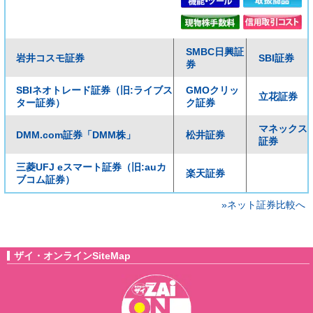
SMBC日興証
岩井コスモ証券
SBI証券
券
SBIネオトレード証券（旧:ライブス
GMOクリッ
立花証券
ター証券）
ク証券
マネックス
DMM.com証券「DMM株」
松井証券
証券
三菱UFJ eスマート証券（旧:auカ
楽天証券
ブコム証券）
»ネット証券比較へ
ザイ・オンラインSiteMap