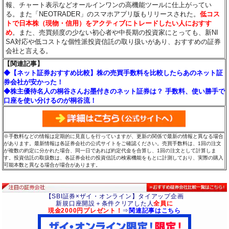
報、チャート表示などオールインワンの高機能ツールに仕上がってい
る。また「NEOTRADER」のスマホアプリ版もリリースされた。
低コス
トで日本株（現物・信用）をアクティブにトレードしたい人におすす
め
。また、売買頻度の少ない初心者や中長期の投資家にとっても、新NI
SA対応や低コストな個性派投資信託の取り扱いがあり、おすすめの証券
会社と言える。
【関連記事】
◆【ネット証券おすすめ比較】株の売買手数料を比較したらあのネット証
券会社が安かった！
◆株主優待名人の桐谷さんお墨付きのネット証券は？ 手数料、使い勝手で
口座を使い分けるのが桐谷流！
※手数料などの情報は定期的に見直しを行っていますが、更新の関係で最新の情報と異なる場合
があります。最新情報は各証券会社の公式サイトをご確認ください。売買手数料は、1回の注文
が複数の約定に分かれた場合、同一日であれば約定代金を合算し、1回の注文として計算しま
す。投資信託の取扱数は、各証券会社の投資信託の検索機能をもとに計測しており、実際の購入
可能本数と異なる場合が場合があります。
【SBI証券×ザイ・オンライン】タイアップ企画
新規口座開設＋条件クリアした人
全員に
現金2000円プレゼント！
⇒
関連記事はこちら