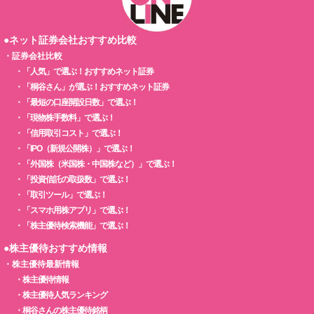
●ネット証券会社おすすめ比較
・
証券会社比較
・
「人気」で選ぶ！おすすめネット証券
・
「桐谷さん」が選ぶ！おすすめネット証券
・
「最短の口座開設日数」で選ぶ！
・
「現物株手数料」で選ぶ！
・
「信用取引コスト」で選ぶ！
・
「IPO（新規公開株）」で選ぶ！
・
「外国株（米国株・中国株など）」で選ぶ！
・
「投資信託の取扱数」で選ぶ！
・
「取引ツール」で選ぶ！
・
「スマホ用株アプリ」で選ぶ！
・
「株主優待検索機能」で選ぶ！
●株主優待おすすめ情報
・
株主優待最新情報
・
株主優待情報
・
株主優待人気ランキング
・
桐谷さんの株主優待銘柄