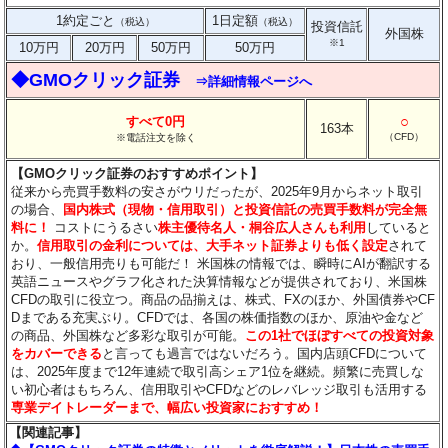
1約定ごと
1日定額
（税込）
（税込）
投資信託
外国株
※1
10万円
20万円
50万円
50万円
◆GMOクリック証券
⇒詳細情報ページへ
○
すべて0円
163本
（CFD）
※電話注文を除く
【GMOクリック証券のおすすめポイント】
従来から売買手数料の安さがウリだったが、2025年9月からネット取引
の場合、
国内株式（現物・信用取引）と投資信託の売買手数料が完全無
料に！
コストにうるさい
株主優待名人・桐谷広人さんも利用
していると
か。
信用取引の金利については、大手ネット証券よりも低く設定
されて
おり、一般信用売りも可能だ！ 米国株の情報では、瞬時にAIが翻訳する
英語ニュースやグラフ化された決算情報などが提供されており、米国株
CFDの取引に役立つ。商品の品揃えは、株式、FXのほか、外国債券やCF
Dまである充実ぶり。CFDでは、各国の株価指数のほか、原油や金など
の商品、外国株など多彩な取引が可能。
この1社でほぼすべての投資対象
をカバーできる
と言っても過言ではないだろう。国内店頭CFDについて
は、2025年度まで12年連続で取引高シェア1位を継続。頻繁に売買しな
い初心者はもちろん、信用取引やCFDなどのレバレッジ取引も活用する
専業デイトレーダーまで、幅広い投資家におすすめ！
【関連記事】