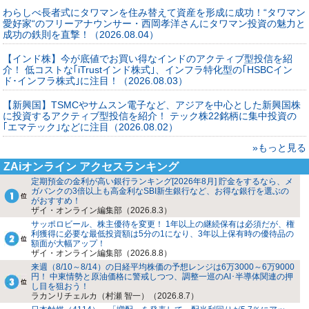
わらしべ長者式にタワマンを住み替えて資産を形成に成功！“タワマン
愛好家“のフリーアナウンサー・西岡孝洋さんにタワマン投資の魅力と
成功の鉄則を直撃！（2026.08.04）
【インド株】今が底値でお買い得なインドのアクティブ型投信を紹
介！ 低コストな｢iTrustインド株式｣、インフラ特化型の｢HSBCイン
ド･インフラ株式｣に注目！（2026.08.03）
【新興国】TSMCやサムスン電子など、アジアを中心とした新興国株
に投資するアクティブ型投信を紹介！ テック株22銘柄に集中投資の
｢エマテック｣などに注目（2026.08.02）
»もっと見る
ZAiオンライン アクセスランキング
定期預金の金利が高い銀行ランキング[2026年8月] 貯金をするなら、メ
ガバンクの3倍以上も高金利なSBI新生銀行など、お得な銀行を選ぶの
がおすすめ！
ザイ・オンライン編集部（2026.8.3）
サッポロビール、株主優待を変更！ 1年以上の継続保有は必須だが、権
利獲得に必要な最低投資額は5分の1になり、3年以上保有時の優待品の
額面が大幅アップ！
ザイ・オンライン編集部（2026.8.8）
来週（8/10～8/14）の日経平均株価の予想レンジは6万3000～6万9000
円！ 中東情勢と原油価格に警戒しつつ、調整一巡のAI･半導体関連の押
し目を狙おう！
ラカンリチェルカ（村瀬 智一）（2026.8.7）