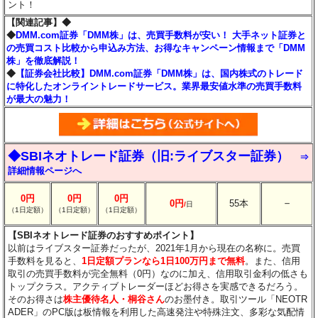
ント！
【関連記事】◆
◆
DMM.com証券「DMM株」は、売買手数料が安い！ 大手ネット証券と
の売買コスト比較から申込み方法、お得なキャンペーン情報まで「DMM
株」を徹底解説！
◆
【証券会社比較】DMM.com証券「DMM株」は、国内株式のトレード
に特化したオンライントレードサービス。業界最安値水準の売買手数料
が最大の魅力！
◆SBIネオトレード証券（旧:ライブスター証券）
⇒
詳細情報ページへ
0円
0円
0円
－
0円
55本
/
日
（1日定額）
（1日定額）
（1日定額）
【SBIネオトレード証券のおすすめポイント】
以前はライブスター証券だったが、2021年1月から現在の名称に。売買
手数料を見ると、
1日定額プランなら1日100万円まで無料
。また、信用
取引の売買手数料が完全無料（0円）なのに加え、信用取引金利の低さも
トップクラス。アクティブトレーダーほどお得さを実感できるだろう。
そのお得さは
株主優待名人・桐谷さん
のお墨付き。取引ツール「NEOTR
ADER」のPC版は板情報を利用した高速発注や特殊注文、多彩な気配情