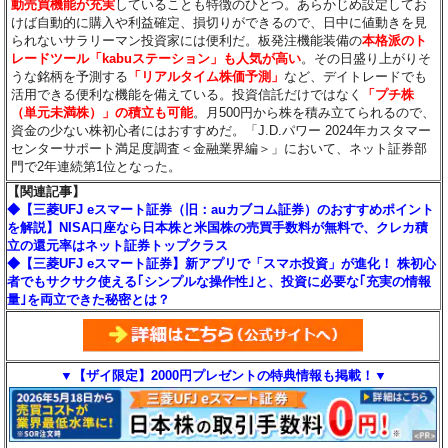
動売買機能が充実
していることも特徴のひとつ。あらかじめ設定してお
けば自動的に購入や利益確定、損切りができるので、日中に値動きを見
られないサラリーマン投資家には便利だ。板発注機能装備の
本格派のト
レードツール「kabuステーション」も人気が高い
。その日盛り上がりそ
うな銘柄を予測する
「リアルタイム株価予測」
など、デイトレードでも
活用できる便利な機能を備えている。投資信託だけではなく
「プチ株
（単元未満株）」の積立も可能
。月500円から株を積み立てられるので、
資金の少ない株初心者にはおすすめだ。「J.D.パワー 2024年カスタマー
センターサポート満足度調査＜金融業界編＞」において、ネット証券部
門で2年連続第1位となった。
【関連記事】
◆【三菱UFJ eスマート証券（旧：auカブコム証券）のおすすめポイント
を解説】NISA口座なら日本株と米国株の売買手数料が無料で、クレカ積
立の還元率はネット証券トップクラス
◆【三菱UFJ eスマート証券】新アプリで「スマホ投資」が進化！ 株初心
者でもサクサク使える｢シンプルな操作性｣と、投資に必要な｢充実の情報
量｣を両立できた秘密とは？
▼【ザイ限定】2000円プレゼントの特典情報も掲載！▼