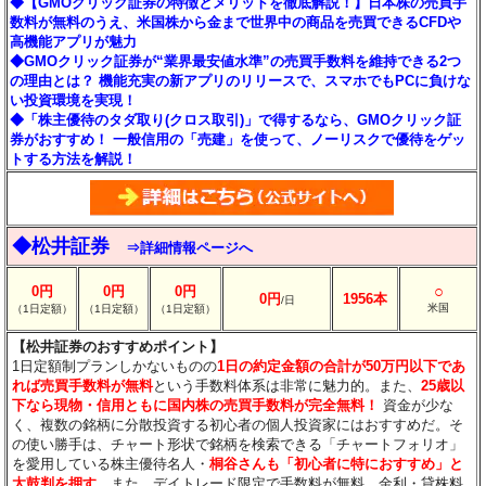
◆【GMOクリック証券の特徴とメリットを徹底解説！】日本株の売買手
数料が無料のうえ、米国株から金まで世界中の商品を売買できるCFDや
高機能アプリが魅力
◆GMOクリック証券が“業界最安値水準”の売買手数料を維持できる2つ
の理由とは？ 機能充実の新アプリのリリースで、スマホでもPCに負けな
い投資環境を実現！
◆「株主優待のタダ取り(クロス取引)」で得するなら、GMOクリック証
券がおすすめ！ 一般信用の「売建」を使って、ノーリスクで優待をゲッ
トする方法を解説！
◆松井証券
⇒詳細情報ページへ
○
0円
0円
0円
0円
1956本
/日
米国
（1日定額）
（1日定額）
（1日定額）
【松井証券のおすすめポイント】
1日定額制プランしかないものの
1日の約定金額の合計が50万円以下であ
れば売買手数料が無料
という手数料体系は非常に魅力的。また、
25歳以
下なら現物・信用ともに国内株の売買手数料が完全無料！
資金が少な
く、複数の銘柄に分散投資する初心者の個人投資家にはおすすめだ。そ
の使い勝手は、チャート形状で銘柄を検索できる「チャートフォリオ」
を愛用している株主優待名人・
桐谷さんも「初心者に特におすすめ」と
太鼓判を押す
。また、デイトレード限定で手数料が無料、金利・貸株料