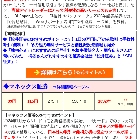
が0%になる「一日信用取引」や手数料が激安になる「一日先物取引」な
ど、
専業デイトレーダーにとって利便性の高いサービスも充実
してい
る。HDI-Japan主催の「HDI格付けベンチマーク」2025年証券業界では、
「問合せ窓口」「Webサポート」2部門で3年連続「三つ星」を獲得。
※ 株式売買手数料に1約定ごとのプランがないので、1日定額制プランを掲載。
【関連記事】
◆【松井証券のおすすめポイントは？】1日50万円以下の株取引は手数料
0円（無料）！ その他の無料サービスと個性派投資情報も紹介
◆「株初心者」におすすめの証券会社を株主優待名人・桐谷広人さんに
聞いてみた！ 桐谷さんがおすすめする証券会社は「松井証券」と「SBI
証券」！
◆マネックス証券
⇒詳細情報ページへ
○
99円
115円
275円
550円
1892本
/日
米国、中国
【マネックス証券のおすすめポイント】
2024年1月からNTTドコモと業務提携を開始。「dカード」でのクレカ積
立、dカード年間利用額特典による投信購入など、
ドコモとの提携サービ
ス
が続々登場している。
日本株の取引や銘柄分析に役立つツールが揃っ
ている
のがメリット。中でも、多彩な注文方法や板発注が可能な
「マネ