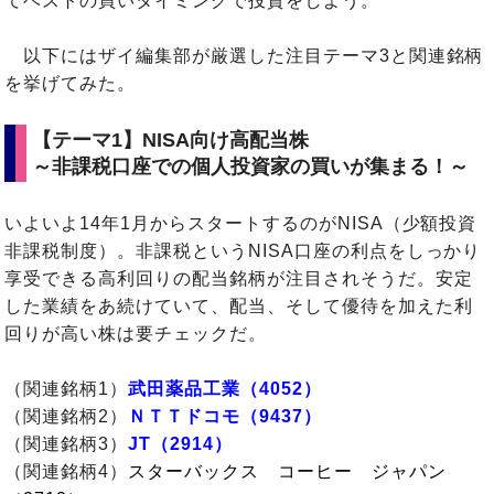
てベストの買いタイミングで投資をしよう。
以下にはザイ編集部が厳選した注目テーマ3と関連銘柄
を挙げてみた。
【テーマ1】NISA向け高配当株
～非課税口座での個人投資家の買いが集まる！～
いよいよ14年1月からスタートするのがNISA（少額投資
非課税制度）。非課税というNISA口座の利点をしっかり
享受できる高利回りの配当銘柄が注目されそうだ。安定
した業績をあ続けていて、配当、そして優待を加えた利
回りが高い株は要チェックだ。
（関連銘柄1）
武田薬品工業（4052）
（関連銘柄2）
ＮＴＴドコモ（9437）
（関連銘柄3）
JT（2914）
（関連銘柄4）
スターバックス コーヒー ジャパン