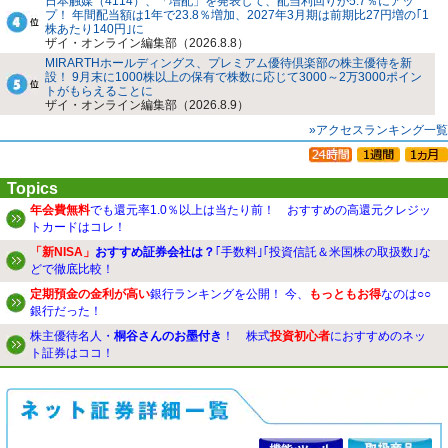
日本触媒（4114）、「増配」を発表して、配当利回りが5.7％にアッ
プ！ 年間配当額は1年で23.8％増加、2027年3月期は前期比27円増の｢1
株あたり140円｣に
ザイ・オンライン編集部（2026.8.8）
MIRARTHホールディングス、プレミアム優待倶楽部の株主優待を新
設！ 9月末に1000株以上の保有で株数に応じて3000～2万3000ポイン
トがもらえることに
ザイ・オンライン編集部（2026.8.9）
»アクセスランキング一覧
Topics
年会費無料
でも還元率1.0％以上は当たり前！ おすすめの高還元クレジッ
トカードはコレ！
「新NISA」
おすすめ証券会社は？
｢手数料｣｢投資信託＆米国株の取扱数｣な
どで徹底比較！
定期預金の金利が高い
銀行ランキングを公開！ 今、
もっともお得
なのは○○
銀行だった！
株主優待名人・
桐谷さんのお墨付き
！ 株式
投資初心者
におすすめのネッ
ト証券はココ！