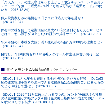
「楽天カード」の還元率はもっと上がる！限定キャンペーン＆会員ラ
ンクアップを狙って還元率2％以上も達成可能な「楽天カード」の使
い方（2013.12.24）
個人投資家好みの銘柄を25日までに仕込んで年を越せ！
（2013.12.24）
保有中の株を使って定期預金の最大200倍の金利がもらえるサービス
とは？ 使い勝手が向上したSBI証券の貸株サービス（2013.12.20）
年末年始の日本株を大胆予測！強気派の高値1万7000円の理由とは？
（2013.12.24）
目指せ、7日間食費ゼロ！桐谷広人のオール株主優待食い倒れ日記
（2013.12.19）
ダイヤモンドZAi最新記事 バックナンバー
【iDeCo】じぶん年金を運用する金融機関の選び方を解説！ iDeCo口
座の運営管理手数料や運用できる取扱商品は金融機関ごとに異なるの
でよく吟味して選ぼう（2026.08.06）
【iDeCo】2026年12月に改正される“3つのポイント”を解説！会社員
の積立可能額が大幅アップ＆掛け金の拠出期間が70歳まで伸び、50～
60代のメリット拡大（2026.08.05）