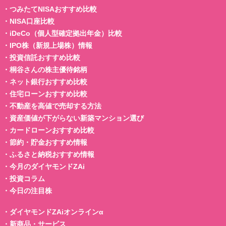
・
つみたてNISAおすすめ比較
・
NISA口座比較
・
iDeCo（個人型確定拠出年金）比較
・
IPO株（新規上場株）情報
・
投資信託おすすめ比較
・
桐谷さんの株主優待銘柄
・
ネット銀行おすすめ比較
・
住宅ローンおすすめ比較
・
不動産を高値で売却する方法
・
資産価値が下がらない新築マンション選び
・
カードローンおすすめ比較
・
節約・貯金おすすめ情報
・
ふるさと納税おすすめ情報
・
今月のダイヤモンドZAi
・
投資コラム
・
今日の注目株
・
ダイヤモンドZAiオンラインα
・
新商品・サービス