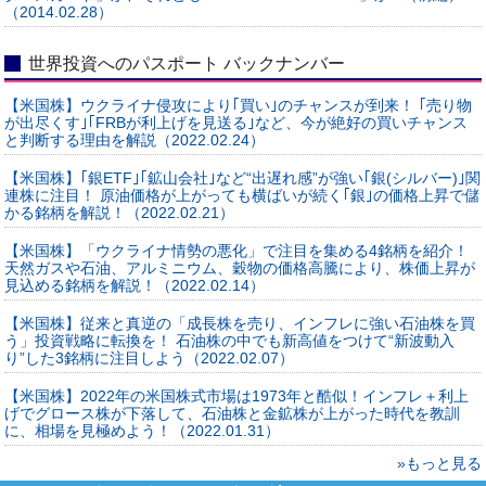
（2014.02.28）
世界投資へのパスポート バックナンバー
【米国株】ウクライナ侵攻により｢買い｣のチャンスが到来！ ｢売り物
が出尽くす｣｢FRBが利上げを見送る｣など、今が絶好の買いチャンス
と判断する理由を解説（2022.02.24）
【米国株】｢銀ETF｣｢鉱山会社｣など“出遅れ感”が強い｢銀(シルバー)｣関
連株に注目！ 原油価格が上がっても横ばいが続く｢銀｣の価格上昇で儲
かる銘柄を解説！（2022.02.21）
【米国株】「ウクライナ情勢の悪化」で注目を集める4銘柄を紹介！
天然ガスや石油、アルミニウム、穀物の価格高騰により、株価上昇が
見込める銘柄を解説！（2022.02.14）
【米国株】従来と真逆の「成長株を売り、インフレに強い石油株を買
う」投資戦略に転換を！ 石油株の中でも新高値をつけて“新波動入
り”した3銘柄に注目しよう（2022.02.07）
【米国株】2022年の米国株式市場は1973年と酷似！インフレ＋利上
げでグロース株が下落して、石油株と金鉱株が上がった時代を教訓
に、相場を見極めよう！（2022.01.31）
»もっと見る