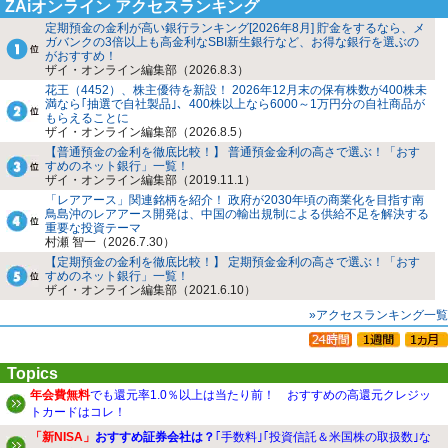
ZAiオンライン アクセスランキング
定期預金の金利が高い銀行ランキング[2026年8月] 貯金をするなら、メ
ガバンクの3倍以上も高金利なSBI新生銀行など、お得な銀行を選ぶの
がおすすめ！
ザイ・オンライン編集部（2026.8.3）
花王（4452）、株主優待を新設！ 2026年12月末の保有株数が400株未
満なら｢抽選で自社製品｣、400株以上なら6000～1万円分の自社商品が
もらえることに
ザイ・オンライン編集部（2026.8.5）
【普通預金の金利を徹底比較！】 普通預金金利の高さで選ぶ！「おす
すめのネット銀行」一覧！
ザイ・オンライン編集部（2019.11.1）
「レアアース」関連銘柄を紹介！ 政府が2030年頃の商業化を目指す南
鳥島沖のレアアース開発は、中国の輸出規制による供給不足を解決する
重要な投資テーマ
村瀬 智一（2026.7.30）
【定期預金の金利を徹底比較！】 定期預金金利の高さで選ぶ！「おす
すめのネット銀行」一覧！
ザイ・オンライン編集部（2021.6.10）
»アクセスランキング一覧
Topics
年会費無料
でも還元率1.0％以上は当たり前！ おすすめの高還元クレジッ
トカードはコレ！
「新NISA」
おすすめ証券会社は？
｢手数料｣｢投資信託＆米国株の取扱数｣な