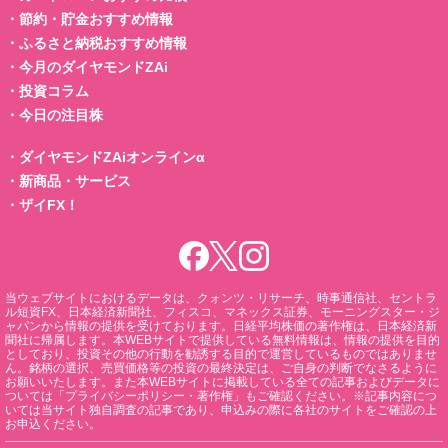
・
節約・貯金おすすめ情報
・
ふるさと納税おすすめ情報
・
今月のダイヤモンドZAi
・
投資コラム
・
今日の注目株
・
ダイヤモンドZAiオンラインα
・
新商品・サービス
・
ザイFX！
当ウェブサイトにおけるデータは、クォンツ・リサーチ、時事通信社、セントラ
ル短資FX、日本経済新聞社、フィスコ、マネックス証券、モーニングスター・ジ
ャパンから情報の提供を受けております。日経平均株価の著作権は、日本経済新
聞社に帰属します。本WEBサイトで提供している無料情報は、情報の提供を目的
としており、投資その他の行動を勧誘する目的で運営しているものではありませ
ん。銘柄の選択、売買価格等の投資の最終決定は、ご自身の判断でなさるように
お願いいたします。また本WEBサイトに掲載している全ての記事およびデータに
ついては「プライバシーポリシー・著作権」もご確認ください。※記事内容につ
いては当サイト独自調査の記事であり、申込みの際に各社のサイトをご確認の上
お申込ください。