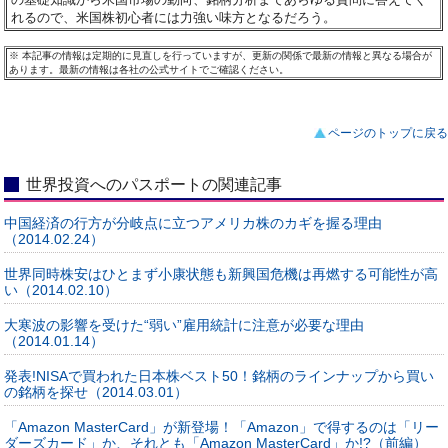
れるので、米国株初心者には力強い味方となるだろう。
※
本記事の情報は定期的に見直しを行っていますが、更新の関係で最新の情報と異なる場合が
あります。最新の情報は各社の公式サイトでご確認ください。
ページのトップに戻る
世界投資へのパスポートの関連記事
中国経済の行方が分岐点に立つアメリカ株のカギを握る理由
（2014.02.24）
世界同時株安はひとまず小康状態も新興国危機は再燃する可能性が高
い（2014.02.10）
大寒波の影響を受けた“弱い”雇用統計に注意が必要な理由
（2014.01.14）
発表!NISAで買われた日本株ベスト50！銘柄のラインナップから買い
の銘柄を探せ（2014.03.01）
「Amazon MasterCard」が新登場！「Amazon」で得するのは「リー
ダーズカード」か、それとも「Amazon MasterCard」か!?（前編）