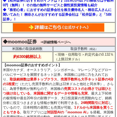
◆【松井証券のおすすめポイントは？】1日50万円以下の株取引は手数料
0円（無料）！ その他の無料サービスと個性派投資情報も紹介
◆「株初心者」におすすめの証券会社を株主優待名人・桐谷広人さんに
聞いてみた！ 桐谷さんがおすすめする証券会社は「松井証券」と「SBI
証券」！
◆moomoo証券
⇒詳細情報ページへ
米国株の取扱銘柄数
取扱手数料
（税込）
＜現物・信用取引＞約定代金の0.132％
約6300銘柄以上
（上限22米ドル）
【moomoo証券のおすすめポイント】
米国やカナダ、オーストラリア、シンガポール、マレーシアなどグロー
バルにサービスを展開するネット証券。米国株には特に力を入れてお
り、
取扱銘柄数は業界トップクラス
。
売買手数料も大手ネット証券の4分
の1程度
だ（ただし売買手数料の上限は22米ドルと他社と同水準）。さら
に、為替手数料が無料なので、米国株の
売買コストのお得さでは頭ひと
つ抜け出している
。
米国株に関するデータや情報も充実
。最大上下60本
の板情報や過去20年分の財務データ、大口投資家の売買動向など、銘柄
分析に役立つさまざまな情報が無料で利用できる。
24時間取引に対応
し
ているので、日本時間の昼間にも売買が可能。
1ドルから米国株を買うこ
ともできる
。取引アプリには
対話型AIの「moomoo AI」
を搭載。米国株
の基礎知識から米国市場の動向、銘柄分析まであらゆる質問に答えてく