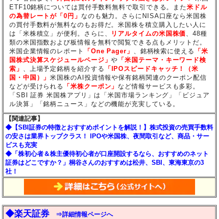
ETF10銘柄については買付手数料無料で取引できる。また
米ドル
の為替レートが「0円」
なのも魅力。さらにNISA口座なら米国株
の買付手数料が無料なのもお得だ。米国株を積立購入したい人に
は「米株積立」が便利。さらに、
リアルタイムの米国株価
、48種
類の米国指数および板情報を無料で閲覧できる点もメリットだ。
米国企業情報のレポート
「One Pager」
、銘柄検索に使える
「米
国株式決算スケジュールページ」
や
「米国テーマ・キーワード検
索」
、上場予定銘柄を紹介する
「IPOスピードキャッチ！（米
国・中国）」
米国株のAI投資情報や保有銘柄関連のクーポン配信
などが受けられる
「米株クーポン」
など情報サービスも多彩。
「SBI 証券 米国株アプリ」は「米国市場ランキング」「ビジュア
ル決算」「銘柄ニュース」などの機能が充実している。
【関連記事】
◆【SBI証券の特徴とおすすめポイントを解説！】株式投資の売買手数料
の安さは業界トップクラス！ IPOや米国株、夜間取引など、商品・サー
ビスも充実
◆「株初心者＆株主優待初心者が口座開設するなら、おすすめのネット
証券はどこですか？」桐谷さんのおすすめは松井、SBI、東海東京の3
社！
◆楽天証券
⇒詳細情報ページへ