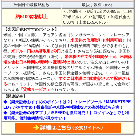
米国株の取扱銘柄数
取扱手数料
（税込）
＜現物取引＞約定代金の0.495％（上限
約5100銘柄以上
22米ドル）
／＜信用取引＞約定代金の
0.33％（上限16.5米ドル）
【楽天証券おすすめポイント】
米国、中国（香港）、アセアン各国（シンガポール、タイ、マレーシア
など）と幅広い銘柄がそろっており、
米国株の信用取引も利用可能！
指
定の米国ETF15銘柄については買付手数料が無料で取引ができるのもお
得。
米ドル⇔円の為替取引が0円
と激安！ さらにNISA口座なら、米国株
の売買手数料が完全無料（0円）。
米国株の注文受付時間が土日、米国休
場を含む日本時間の朝8時～翌朝6時と長い
ので、注文が出しやすいのも
メリット。米国株式と米国株価指数のリアルタイム株価、米国株オーダ
ーブック（板情報）、さらに米国決算速報を無料で提供。ロイター配信
の米国株個別銘柄ニュースが、
すぐに日本語に自動翻訳されて配信され
る
のもメリット。米国株の積立投資も可能。米国株の貸し出しで金利が
もらえる
「貸株サービス」
も行っている。
【関連記事】
◆
【楽天証券おすすめのポイントは？】トレードツール「MARKETSPE
ED」がおすすめ！投資信託や米国や中国株などの海外株式も充実！
◆【楽天証券の株アプリ／iSPEEDを徹底研究！】ログインなしでも利
用可能。個別銘柄情報が見やすい！