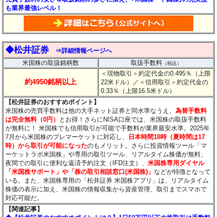
も業界最強レベル！
◆松井証券
⇒詳細情報ページへ
米国株の取扱銘柄数
取扱手数料
（税込）
＜現物取引＞約定代金の0.495％（上限
約4950銘柄以上
22米ドル）
／＜信用取引＞約定代金の
0.33％（上限16.5米ドル）
【松井証券のおすすめポイント】
米国株の売買手数料は他の大手ネット証券と同水準なうえ、
為替手数料
は完全無料（0円）
とお得！さらにNISA口座では、米国株の取扱手数料
が無料に！ 米国株でも信用取引が可能で手数料が業界最安水準。2025年
7月から米国株のプレマーケットに対応し、
日本時間18時（夏時間は17
時）から取引が可能になった
のもメリット。さらに投資情報ツール「マ
ーケットラボ米国株」や専用の取引ツール、リアルタイム株価が無料、
夜間での取引に便利な返済予約注文（IFD注文）、
米国株専用ダイヤル
「米国株サポート」や「株の取引相談窓口(米国株)」
などが特徴となって
いる。また、米国株専用の「松井証券 米国株アプリ」は、リアルタイム
株価の表示に加え、米国株の情報収集から資産管理、取引までスマホで
対応可能だ。
【関連記事】