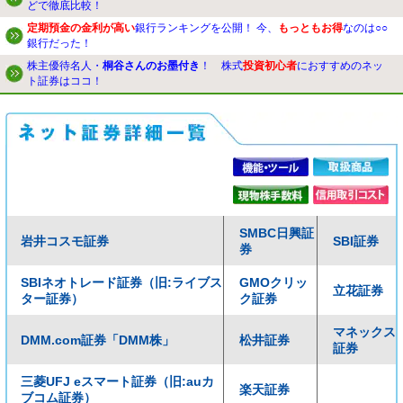
どで徹底比較！
定期預金の金利が高い
銀行ランキングを公開！ 今、
もっともお得
なのは○○
銀行だった！
株主優待名人・
桐谷さんのお墨付き
！ 株式
投資初心者
におすすめのネッ
ト証券はココ！
SMBC日興証
岩井コスモ証券
SBI証券
券
SBIネオトレード証券（旧:ライブス
GMOクリッ
立花証券
ター証券）
ク証券
マネックス
DMM.com証券「DMM株」
松井証券
証券
三菱UFJ eスマート証券（旧:auカ
楽天証券
ブコム証券）