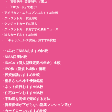
・
「即日発行～翌日発行」で選ぶ！
・
「ETCカード」で選ぶ！
・
アメリカン・エキスプレスおすすめ比較
・
クレジットカード活用術
・
クレジットカードの達人
・
クレジットカードおすすめ最新ニュース
・
法人カードおすすめ比較
・
「キャッシュレス決済」おすすめ比較
・
つみたてNISAおすすめ比較
・
NISA口座比較
・
iDeCo（個人型確定拠出年金）比較
・
IPO株（新規上場株）情報
・
投資信託おすすめ比較
・
桐谷さんの株主優待銘柄
・
ネット銀行おすすめ比較
・
住宅ローンおすすめ比較
・
不動産を高値で売却する方法
・
資産価値が下がらない新築マンション選び
・
カードローンおすすめ比較