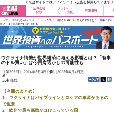
証券会社
クレジット
株主優待
比較
カード比較
トップ
＞
世界投資へのパスポート
＞ ウクライナ情勢が世界経済に与える影響とは？「有事のドル
買い」は今回肩透かしの可能性も
ウクライナ情勢が世界経済に与える影響とは？「有事
のドル買い」は今回肩透かしの可能性も
【第305回】 2014年3月3日公開（2025年6月4日更
新）
広瀬 隆雄
【今回のまとめ】
1．ウクライナはパイプラインとロシアの軍港があるの
で重要
2．欧州で最も腐敗がはびこっている国