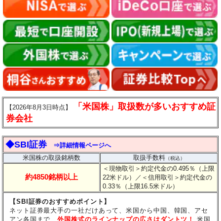
「米国株」取扱数が多いおすすめ証
【2026年8月3日時点】
券会社
◆SBI証券
⇒詳細情報ページへ
米国株の取扱銘柄数
取扱手数料
（税込）
＜現物取引＞約定代金の0.495％（上限
約4850銘柄以上
22米ドル）
／＜信用取引＞約定代金の
0.33％（上限16.5米ドル）
【SBI証券のおすすめポイント】
ネット証券最大手の一社だけあって、米国から中国、韓国、アセ
アン各国まで、
外国株式のラインナップの広さはダントツ！
米国