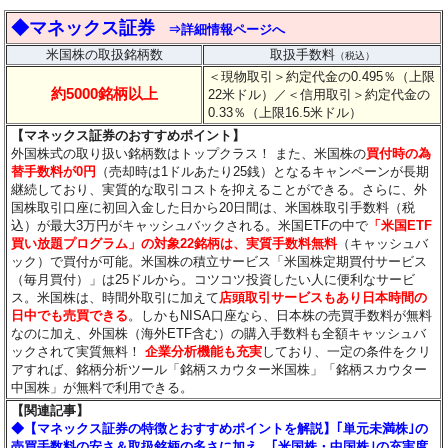
◆マネックス証券
⇒詳細情報ページへ
米国株の取扱銘柄数
取扱手数料
（税込）
＜現物取引＞約定代金の0.495％（上限
約5000銘柄以上
22米ドル）
／＜信用取引＞約定代金の
0.33％（上限16.5米ドル）
【マネックス証券のおすすめポイント】
外国株式の取り扱い銘柄数はトップクラス！ また、米国株の
買付時の為
替手数料が0円
（売却時は1ドルあたり25銭）となるキャンペーンが長期
継続しており、実質的な取引コストを抑えることができる。さらに、外
国株取引口座に初回入金した日から20日間は、米国株取引手数料（税
込）が最大3万円がキャッシュバックされる。米国ETFの中で
「米国ETF
買い放題プログラム」の対象22銘柄は、実質手数料無料
（キャッシュバ
ック）で買付が可能。米国株の積立サービス「米国株定期買付サービス
（毎月買付）」は25ドルから。コツコツ投資したい人に便利なサービ
ス。米国株は、時間外取引に加えて
店頭取引サービスもあり日本時間の
日中でも売買できる
。しかもNISA口座なら、日本株の売買手数料が無料
なのに加え、外国株（海外ETF含む）の購入手数料も全額キャッシュバ
ックされて実質無料！
企業分析機能も充実
しており、一定の条件をクリ
アすれば、銘柄分析ツール「銘柄スカウター米国株」「銘柄スカウター
中国株」が無料で利用できる。
【関連記事】
◆【マネックス証券の特徴とおすすめポイントを解説】｢単元未満株｣の
売買手数料の安さ＆取扱銘柄の多さに加え、｢米国株・中国株｣の充実度