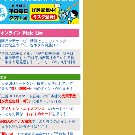
新商品や新サービス情報はここでチェック！
投資に役立つ「旬」なネタをお届け！
好決算の花王＆メルカリが年初来高値、花王は
株主優待新設も！/日経平均反落【今日の注目株
＆日本株市場見通し】「デイリーZAi」8月6日号
ics
「三菱UFJカードクレカ積立」が進化して、年
間最大で
8万4000円
相当のポイントが貯まる！
「三菱UFJ eスマート証券」の日本株の
売買手数
料が完全無料（0円）
に引き下げられる！
「アメリカン・エキスプレス」
のカードの中で
もっともお得な、
おすすめカード
を探そう！
新NISAのクレカ積立
で、より多くのポイントが
貯まるお得な証券会社はどこ？
「新NISA」
おすすめ証券会社は？｢手数料｣｢投