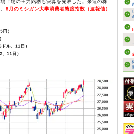
市場上場の主力銘柄も決算を発表した。来週の株
は、
8月のミシガン大学消費者態度指数（速報値）
65円）
0）
16ドル、11日）
92、11日）
月