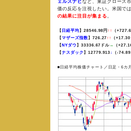
ェルスナビ
など、東証グロース
価の反応を注視したい。米国で
の結果に注目が集まる
。
【
日経平均
】28546.98円
↑↑
（+727.
【
マザーズ指数
】726.27
↑↑
（+17.3
【
NYダウ
】33336.67ドル
→
（+27.
【
ナスダック
】12779.913
↓
（-74.8
■日経平均株価チャート／日足・6カ