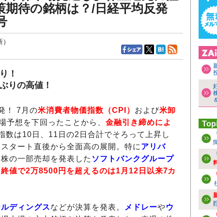
政策期待の銘柄は？/日経平均反発
号
新）
かり！
月ぶりの高値！
発！ 7月の
米消費者物価指数（CPI）
および
米卸
場予想を下回ったことから、
金融引き締めによ
Top
指数は10日、11日の2日合計でそろって上昇し
はスタート直後から全面高の展開。特に
アリバ
ス
株の一部売却を発表した
ソフトバンクグループ
。
終値で2万8500円を超えるのは1月12日以来7カ
ールディングス
などが決算を発表。
メドレー
や
ウ