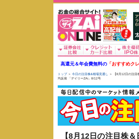
高還元＆年会費無料の
「おすすめクレ
トップ
＞
今日の注目株&相場見通し
＞ 【8月12日の注
均反発 「デイリーZAi」8/12号
【8月12日の注目株