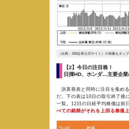
（出典：SBI証券公式サイト）※画像をタッ
【2】今日の注目株！
日揮HD、ホンダ…主要企
決算発表と同時に注目を集め
だ。下の表は10日の取引終了後
一覧。12日の日経平均株価は前日
べての銘柄がそれを上回る株価