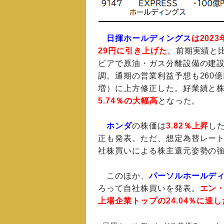
日揮ホールディングス
は202
29円に引き上げた
。前期実績と
ビアで原油・ガス分離設備の建
調。通期の営業利益予想も260億円
増）に上方修正した。好業績と株
5.74％の大幅高
となった。
ホンダ
の株価は
3.82％上昇
し
正も発表。ただ、想定為替レー
社株買いによる株主還元姿勢の
このほか、
パーソルホールデ
ろって自社株買いを発表。
エン
上場企業トップの24.04％に達し