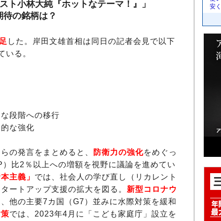
リスト小林大純『ホットなテーマ！』」
安く
期待の銘柄は？
足
した。岸田文雄首相は同日の記者会見で以下
ている。
たな段階への移行
本的な強化
らの発言をまとめると、
防衛力の強化
をめぐっ
P）比2％以上への増額を視野に議論を進めてい
資本主義」
では、社会人の学び直し（リカレント
スタートアップ支援の拡大を図る。
新型コロナウ
、他の主要7カ国（G7）並みに水際対策を緩和
対策
では、2023年4月に「こども家庭庁」設立を