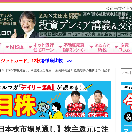
ジットカード」12枚
を徹底比較！>>
目株＆日本株市場見通し】株主還元に注目！/新内閣発足！ 政策期待の銘柄は？/日経平
＆日本株市場見通し】株主還元に注