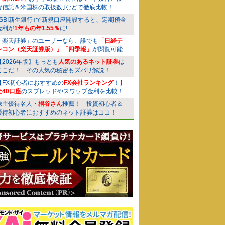
資信託＆米国株の取扱数｣などで徹底比較！
｢SBI新生銀行｣で新規口座開設すると、定期預金
金利が
1年もの年1.55％
に!
「楽天証券」のユーザーなら、誰でも
「日経テ
レコン（楽天証券版）」「四季報」
が閲覧可能
【2026年版】もっとも
人気のあるネット証券
は
ここだ！ その人気の秘密もズバリ解説！
【FX初心者におすすめの
FX会社ランキング
！】
全40口座
のスプレッドやスワップ金利を比較！
株主優待名人・
桐谷さん
推薦！ 投資初心者＆
優待初心者におすすめのネット証券はココ！