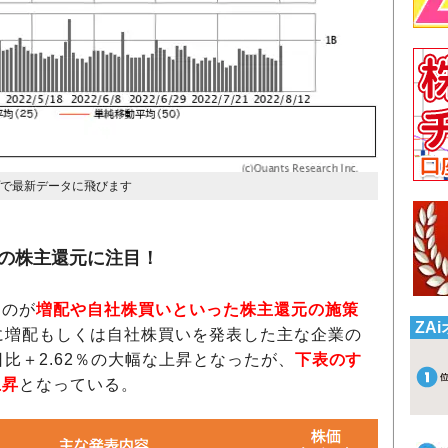
プで最新データに飛びます
業の株主還元に注目！
るのが
増配や自社株買いといった株主還元の施策
ZA
に増配もしくは自社株買いを発表した主な企業の
比＋2.62％の大幅な上昇となったが、
下表のす
上昇
となっている。