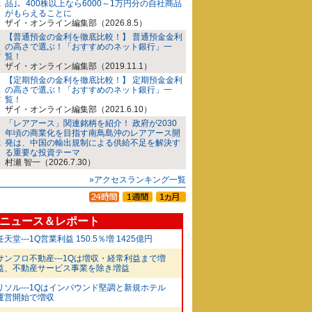
品｣、400株以上なら6000～1万円分の自社商品
がもらえることに
ザイ・オンライン編集部（2026.8.5）
【普通預金の金利を徹底比較！】 普通預金金利
の高さで選ぶ！「おすすめのネット銀行」一
覧！
ザイ・オンライン編集部（2019.11.1）
【定期預金の金利を徹底比較！】 定期預金金利
の高さで選ぶ！「おすすめのネット銀行」一
覧！
ザイ・オンライン編集部（2021.6.10）
「レアアース」関連銘柄を紹介！ 政府が2030
年頃の商業化を目指す南鳥島沖のレアアース開
発は、中国の輸出規制による供給不足を解決す
る重要な投資テーマ
村瀬 智一（2026.7.30）
»アクセスランキング一覧
ニュース＆レポート
任天堂---1Q営業利益 150.5％増 1425億円
サンフロ不動産---1Qは増収・経常利益まで増
益、不動産サービス事業を除き増益
リソル---1Qはインバウンド堅調と新規ホテル
運営開始で増収