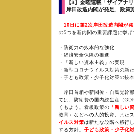
【3】金曜連載「ザイアナ
岸田改造内閣が発足、政策
10日に第2次岸田改造内閣が発
の5つを新内閣の重要課題に挙げ
・防衛力の抜本的な強化
・経済安全保障の推進
・「新しい資本主義」の実現
・新型コロナウイルス対策の新
・子ども政策・少子化対策の抜
岸田首相や新閣僚・自民党幹部
ては、防衛費の国内総生産（GD
くもよう。看板政策の
「新しい
教育）などへの人的投資、また
イルス対策
は新たな段階へ移行し
する方針。
子ども政策・少子化