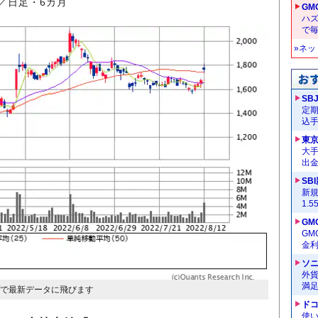
／日足・6カ月
GM
ハ
で
»ネ
SB
定
込
東
大手
出
SB
新
1.
GM
G
金
ソ
外
満
プで最新データに飛びます
ドコ
使い