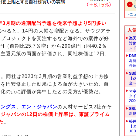
»ニ
3年3月期の通期配当予想を従来予想より5円多い
比べると、14円の大幅な増配となる。サウジアラ
設プロジェクトを受注するなど海外での案件が好
楽
対
（前期比25.7％増）から290億円（同40.2％
ン
主還元策の両面が評価され、同社株価は12日、
DM
為替
件
SB
た。同社は2023年3月期の営業利益予想の上方修
【Z
金へ
トを円安修正した効果による面が大きいため、自
強化の点に評価が集中したとの見方が優勢だ。
マ
クイ
20
ィングス
、
エン・ジャパン
の人材サービス2社がそ
SB
新
・ジャパンの12日の株価上昇率は、東証プライム
た
。
松
【タ
JC