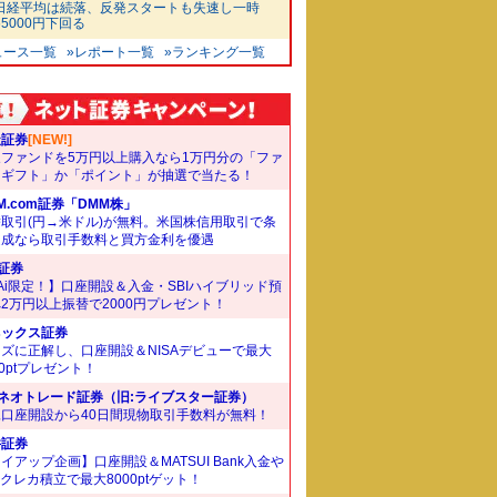
日経平均は続落、反発スタートも失速し一時
65000円下回る
ュース一覧
»レポート一覧
»ランキング一覧
天証券
[NEW!]
象ファンドを5万円以上購入なら1万円分の「ファ
ドギフト」か「ポイント」が抽選で当たる！
M.com証券「DMM株」
取引(円→米ドル)が無料。米国株信用取引で条
達成なら取引手数料と買方金利を優遇
I証券
Ai限定！】口座開設＆入金・SBIハイブリッド預
2万円以上振替で2000円プレゼント！
ネックス証券
ズに正解し、口座開設＆NISAデビューで最大
00ptプレゼント！
Iネオトレード証券（旧:ライブスター証券）
規口座開設から40日間現物取引手数料が無料！
井証券
イアップ企画】口座開設＆MATSUI Bank入金や
Bクレカ積立で最大8000ptゲット！