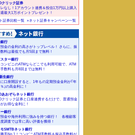
Oクリック証券
ズレなし！1アカウント連携＆投信1万円以上購入
毎週最大1万ポイントプレゼント！
ット証券比較一覧
»ネット証券キャンペーン一覧
J銀行
期預金の金利の高さがトップレベル！ さらに、振
手数料は最低でも月5回まで無料！
京スター銀行
コンビニのATMならどこでも利用可能で、ATM
金手数料も月8回までは無料！
I新生銀行
規に口座開設すると、1年もの定期預金金利が｢年
55％｣の高金利に！
Oあおぞらネット銀行
MOクリック証券と口座連携するだけで、普通預金
利がお得な金利に！
ニー銀行
貨預金や海外利用に強みを持つ銀行！ 各種顧客
足度調査では常に高い評価を獲得！
モSMTBネット銀行
勝手No.1！コンビニATM手数料＆振込手数料が