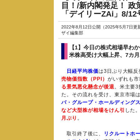
目！/新内閣発足！ 
「デイリーZAi」8/12
2022年8月12日公開（2025年5月7日更
ザイ編集部
【1】今日の株式相場早わ
米株高受け大幅上昇、7カ
日経平均株価
は3日ぶり大幅反
売物価指数（PPI）
がいずれも市
る景気悪化懸念が後退
。米主要3
た。その流れを受け、東京市場
バ・グループ・ホールディング
など大型株が相場をけん引
した
月ぶり
。
取引終了後に、
リクルートホ