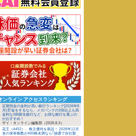
iオンライン アクセスランキング
定期預金の金利が高い銀行ランキング[2026年8
月] 貯金をするなら、メガバンクの3倍以上も高
金利なSBI新生銀行など、お得な銀行を選ぶの
がおすすめ！
ザイ・オンライン編集部（2026.8.3）
花王（4452）、株主優待を新設！ 2026年12月
末の保有株数が400株未満なら｢抽選で自社製