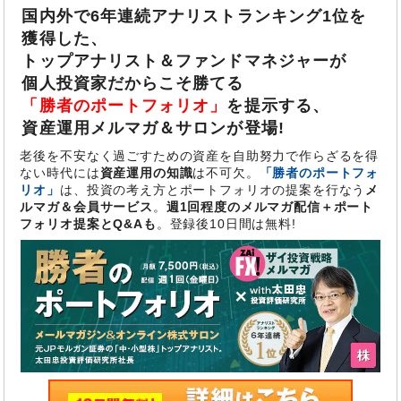
国内外で
6年連続アナリストランキング1位
を
獲得した、
トップアナリスト＆ファンドマネジャーが
個人投資家だからこそ勝てる
「勝者のポートフォリオ」
を提示する、
資産運用メルマガ＆サロンが登場!
老後を不安なく過ごすための資産を自助努力で作らざるを得
ない時代には
資産運用の知識
は不可欠。
「勝者のポートフォ
リオ」
は、投資の考え方とポートフォリオの提案を行なう
メ
ルマガ＆会員サービス
。
週1回程度のメルマガ配信＋ポート
フォリオ提案とQ&Aも
。登録後10日間は無料!