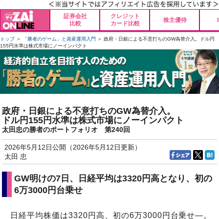
証券会社
クレジット
株主優待
比較
カード比較
トップ
＞
「勝者のゲーム」と資産運用入門
＞ 政府・日銀による不意打ちのGW為替介入。ドル円
155円水準は株式市場にノーインパクト
政府・日銀による不意打ちのGW為替介入。
ドル円155円水準は株式市場にノーインパクト
太田忠の勝者のポートフォリオ 第240回
2026年5月12日公開（2026年5月12日更新）
太田 忠
GW明けの7日、日経平均は3320円高となり、初の
6万3000円台乗せ
日経平均株価は3320円高、初の6万3000円台乗せ―。