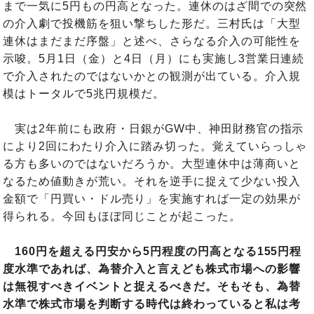
まで一気に5円もの円高となった。連休のはざ間での突然
の介入劇で投機筋を狙い撃ちした形だ。三村氏は「大型
連休はまだまだ序盤」と述べ、さらなる介入の可能性を
示唆。5月1日（金）と4日（月）にも実施し3営業日連続
で介入されたのではないかとの観測が出ている。介入規
模はトータルで5兆円規模だ。
実は2年前にも政府・日銀がGW中、神田財務官の指示
により2回にわたり介入に踏み切った。覚えていらっしゃ
る方も多いのではないだろうか。大型連休中は薄商いと
なるため値動きが荒い。それを逆手に捉えて少ない投入
金額で「円買い・ドル売り」を実施すれば一定の効果が
得られる。今回もほぼ同じことが起こった。
160円を超える円安から5円程度の円高となる155円程
度水準であれば、為替介入と言えども株式市場への影響
は無視すべきイベントと捉えるべきだ。そもそも、為替
水準で株式市場を判断する時代は終わっていると私は考