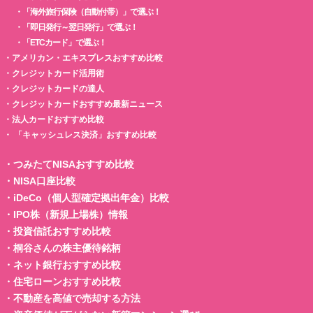
・
「海外旅行保険（自動付帯）」で選ぶ！
・
「即日発行～翌日発行」で選ぶ！
・
「ETCカード」で選ぶ！
・
アメリカン・エキスプレスおすすめ比較
・
クレジットカード活用術
・
クレジットカードの達人
・
クレジットカードおすすめ最新ニュース
・
法人カードおすすめ比較
・
「キャッシュレス決済」おすすめ比較
・
つみたてNISAおすすめ比較
・
NISA口座比較
・
iDeCo（個人型確定拠出年金）比較
・
IPO株（新規上場株）情報
・
投資信託おすすめ比較
・
桐谷さんの株主優待銘柄
・
ネット銀行おすすめ比較
・
住宅ローンおすすめ比較
・
不動産を高値で売却する方法