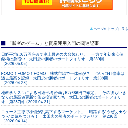
ページのトップに戻る
「勝者のゲーム」と資産運用入門の関連記事
日経平均は6万円突破で史上最速の大台替わり。 一方で年初来安値
銘柄は急増中 太田忠の勝者のポートフォリオ 第239回
（2026.05.05）
FOMO！FOMO！FOMO！株式市場で一体何が？ ついにNT倍率は
過去最高を記録 太田忠の勝者のポートフォリオ 第238回
（2026.04.28）
地政学リスクによる日経平均底値は5万686円で確定。 その後もいき
なりの最高値更新で焦る投資家たち 太田忠の勝者のポートフォリ
オ 第237回（2026.04.21）
ニュース主導で株価が乱高下するマーケット。 暗躍する“うぜぇ★や
つら”に気をつけろ！ 太田忠の勝者のポートフォリオ 第236回
（2026.04.14）