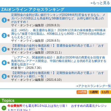
»もっと見る
ZAiオンライン アクセスランキング
定期預金の金利が高い銀行ランキング[2026年8月] 貯金をするなら、メ
ガバンクの3倍以上も高金利なSBI新生銀行など、お得な銀行を選ぶの
がおすすめ！
ザイ・オンライン編集部（2026.8.3）
花王（4452）、株主優待を新設！ 2026年12月末の保有株数が400株未
満なら｢抽選で自社製品｣、400株以上なら6000～1万円分の自社商品が
もらえることに
ザイ・オンライン編集部（2026.8.5）
【普通預金の金利を徹底比較！】 普通預金金利の高さで選ぶ！「おす
すめのネット銀行」一覧！
ザイ・オンライン編集部（2019.11.1）
「レアアース」関連銘柄を紹介！ 政府が2030年頃の商業化を目指す南
鳥島沖のレアアース開発は、中国の輸出規制による供給不足を解決する
重要な投資テーマ
村瀬 智一（2026.7.30）
【定期預金の金利を徹底比較！】 定期預金金利の高さで選ぶ！「おす
すめのネット銀行」一覧！
ザイ・オンライン編集部（2021.6.10）
»アクセスランキング一覧
Topics
年会費無料
でも還元率1.0％以上は当たり前！ おすすめの高還元クレジッ
トカードはコレ！