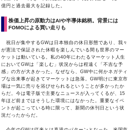
億円と過去最大を記録した。
株価上昇の原動力はAIや半導体銘柄。背景には
FOMOによる買い走りも
祝日が集中するGWは日本独自の休日形態であり、我々
が憲法で保証された休暇を楽しんでいる間も世界のマー
ケットは動いている。私の40年にわたるマーケット人生
においてGWは「楽しむ」状況からは程遠く「不吉な予
感」の方が大きかった。なぜなら、GW中に何かネガティ
ブな出来事が起きてマーケットは急落。GW明けに東京市
場は一気に売りを浴びせられるということが多かったか
らだ。今は電子版で主要なニュースが入ってくるが、15
年ほど前まではそうした環境にはなかった。重要なイベ
ントが起こっている時に限って、新聞の休刊日という状
況だったからだ。
今年のGWは従来とは真逆のパターンとなった。米国市