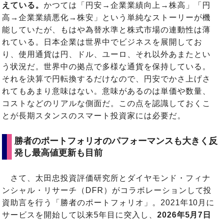
えている。
かつては「円安→企業業績向上→株高」「円
高→企業業績悪化→株安」という単純なストーリーが機
能していたが、もはや為替水準と株式市場の連動性は薄
れている。日本企業は世界中でビジネスを展開してお
り、使用通貨は円、ドル、ユーロ、それ以外あまたとい
う状況だ。世界中の拠点で多様な通貨を保持している。
それを決算で円転換するだけなので、円安でかさ上げさ
れてもあまり意味はない。意味があるのは単価や数量、
コストなどのリアルな側面だ。この点を認識しておくこ
とが長期スタンスのスマート投資家には必要だ。
勝者のポートフォリオのパフォーマンスも大きく反
発し最高値更新も目前
さて、太田忠投資評価研究所とダイヤモンド・フィナ
ンシャル・リサーチ（DFR）がコラボレーションして投
資助言を行う「勝者のポートフォリオ」。2021年10月に
サービスを開始して以来5年目に突入し、
2026年5月7日