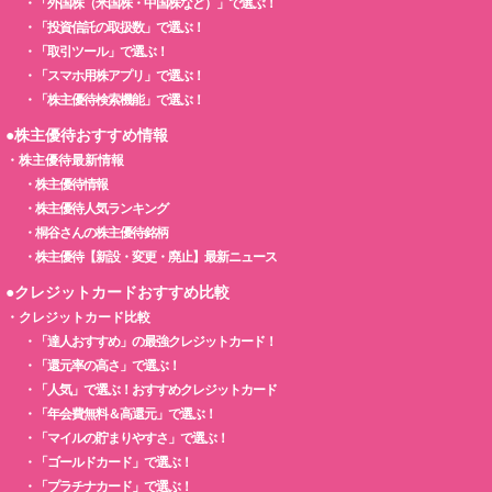
・
「外国株（米国株・中国株など）」で選ぶ！
・
「投資信託の取扱数」で選ぶ！
・
「取引ツール」で選ぶ！
・
「スマホ用株アプリ」で選ぶ！
・
「株主優待検索機能」で選ぶ！
●株主優待おすすめ情報
・
株主優待最新情報
・
株主優待情報
・
株主優待人気ランキング
・
桐谷さんの株主優待銘柄
・
株主優待【新設・変更・廃止】最新ニュース
●クレジットカードおすすめ比較
・
クレジットカード比較
・
「達人おすすめ」の最強クレジットカード！
・
「還元率の高さ」で選ぶ！
・
「人気」で選ぶ！おすすめクレジットカード
・
「年会費無料＆高還元」で選ぶ！
・
「マイルの貯まりやすさ」で選ぶ！
・
「ゴールドカード」で選ぶ！
・
「プラチナカード」で選ぶ！