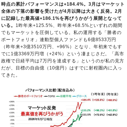
時点の累計パフォーマンスは+184.4%。3月はマーケット
全体の下落の影響を受けたが4月以降は大きく反発。2月
に記録した最高値+186.1%を再びうかがう展開となって
いる。
1昨年来+125.5%、昨年来+68.5%といずれの期間
でもマーケットを圧倒している。私の運用する「勝者の
ポートフォリオ」連動型個人ファンドも6億8533万円
（昨年来+3億3510万円、+96%）となり、年初来でもす
でに1億3369万円増（+24%）という凄まじさだ。「高市
政権で日経平均は7万円を達成する」というのが私の見方
だが、目標の自由億（10億円）はすでに射程圏内に入っ
てきた。