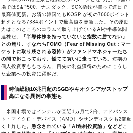
場ではS&P500、ナスダック、SOX指数が揃って連日で
最高値更新。お隣の韓国でもKOSPIが初の7000ポイント
超えとなる7384ポイントで最高値を更新した。その原動
力はこのところのコラムで取り上げているAIや半導体関
連株だ。
「半導体株を持っていないと指数に勝てない」
との焦り、すなわちFOMO（Fear of Missing Out：マー
ケットに取り残される恐怖）がファンドマネジャーたち
の間で起こっており、慌てて買いに走っている。
短期の
個人投資家ももちろん、目先の利益獲得のためにこうし
た企業への投資に躍起だ。
時価総額10兆円超のSGBやキオクシアがストップ
高になる異例の事態も
米国市場ではインテルが直近1カ月で2倍、アドバンス
ト・マイクロ・デバイス（AMD）やサンディスクも2倍近
く上昇した。
懸念されている「AI過剰投資論」などどこ