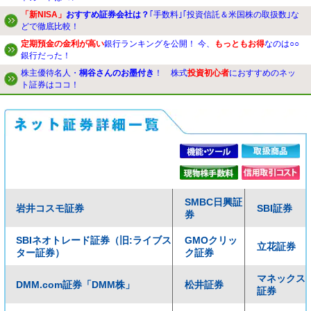
「新NISA」
おすすめ証券会社は？
｢手数料｣｢投資信託＆米国株の取扱数｣な
どで徹底比較！
定期預金の金利が高い
銀行ランキングを公開！ 今、
もっともお得
なのは○○
銀行だった！
株主優待名人・
桐谷さんのお墨付き
！ 株式
投資初心者
におすすめのネッ
ト証券はココ！
SMBC日興証
岩井コスモ証券
SBI証券
券
SBIネオトレード証券（旧:ライブス
GMOクリッ
立花証券
ター証券）
ク証券
マネックス
DMM.com証券「DMM株」
松井証券
証券