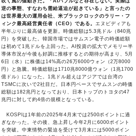
吹く風の値動きだ。「AIバブルなど存在しない。実際は
逆の事態、すなわち需給逼迫が起きている」と言ったの
は世界最大の運用会社、米ブラックロックのラリー・フ
ィンク最高経営責任者（CEO）である。
エヌビディアも
半年ぶりに最高値を更新。時価総額は5.3兆ドル（840兆
円）を突破した。韓国市場ではサムスン電子の時価総額
は初めて1兆ドルを上回った。AI投資の拡大でメモリー半
導体市況が今後も好調に推移するとの期待が高まり、5月
6日（水）に株価は14%高の26万6000ウォン（2万8000
円）と急騰。時価総額は1710兆8000億ウォン（1兆1700
億ドル）になった。1兆ドル超えはアジアでは台湾の
TSMCに次いで2社目だ。日本円ベースでサムスンの時価
総額は182兆円となっており、日本トップのトヨタの47
兆円に対して約4倍の規模となっている。
KOSPIは1年前の2025年4月末では2500ポイントに過
ぎなかった。その後、急上昇し今年2月に6000ポイント
を突破。中東情勢の緊迫を受けて3月末には5000ポイン