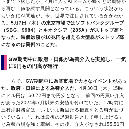
トまで下落したが、4月に入りAIブームが続くとの期待か
ら再び上値を試す展開となっている。こういう状況から
もいかにAI関連が、今、世界で注目されているかがわか
る。
5月7日（木）の東京市場ではソフトバンクグループ
（SBG、9984）とキオクシア（285A）がストップ高と
なった。時価総額が10兆円を超える大型株がストップ高
になるのは異例のことだ。
GW期間中に政府・日銀が為替介入を実施し、一気
に5円もの円高が進行
一方で、
GW期間中に為替市場で大きなイベントがあっ
た。政府・日銀による為替介入だ。
4月30日（木）15時
にドル円は160.72円まで円安となり、前回の円買い介入
があった2024年7月以来の安値を付けていた。17時前に
三村淳財務官は「いよいよ断固たる措置をとる時が近づ
いている」「これは最後の退避勧告として申し上げる」
と為替市場を強く牽制。その後、介入がなされ155.50円