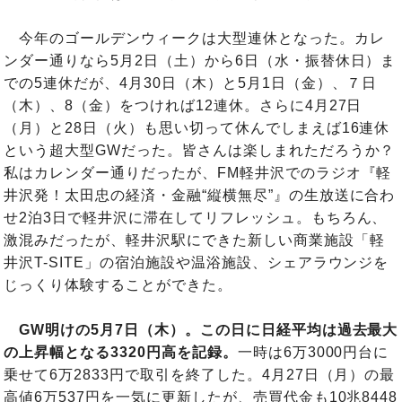
今年のゴールデンウィークは大型連休となった。カレ
ンダー通りなら5月2日（土）から6日（水・振替休日）ま
での5連休だが、4月30日（木）と5月1日（金）、７日
（木）、8（金）をつければ12連休。さらに4月27日
（月）と28日（火）も思い切って休んでしまえば16連休
という超大型GWだった。皆さんは楽しまれただろうか？
私はカレンダー通りだったが、FM軽井沢でのラジオ『軽
井沢発！太田忠の経済・金融“縦横無尽”』の生放送に合わ
せ2泊3日で軽井沢に滞在してリフレッシュ。もちろん、
激混みだったが、軽井沢駅にできた新しい商業施設「軽
井沢T-SITE」の宿泊施設や温浴施設、シェアラウンジを
じっくり体験することができた。
GW明けの5月7日（木）。この日に日経平均は過去最大
の上昇幅となる3320円高を記録。
一時は6万3000円台に
乗せて6万2833円で取引を終了した。4月27日（月）の最
高値6万537円を一気に更新したが、売買代金も10兆8448