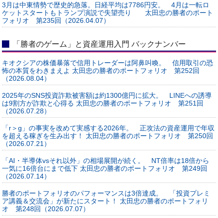
3月は中東情勢で歴史的急落。日経平均は7786円安。 4月は一転ロ
ケットスタートもトランプ演説で失望売り 太田忠の勝者のポート
フォリオ 第235回（2026.04.07）
「勝者のゲーム」と資産運用入門 バックナンバー
キオクシアの株価暴落で信用トレーダーは阿鼻叫喚。 信用取引の恐
怖の本質をわきまえよ 太田忠の勝者のポートフォリオ 第252回
（2026.08.04）
2025年のSNS投資詐欺被害額は約1300億円に拡大。 LINEへの誘導
は9割方が詐欺と心得る 太田忠の勝者のポートフォリオ 第251回
（2026.07.28）
「r＞g」の事実を改めて実感する2026年。 正攻法の資産運用で年収
を超える稼ぎを生み出す！ 太田忠の勝者のポートフォリオ 第250回
（2026.07.21）
「AI・半導体vsそれ以外」の相場展開が続く。 NT倍率は18倍から
一気に16倍台にまで低下 太田忠の勝者のポートフォリオ 第249回
（2026.07.14）
勝者のポートフォリオのパフォーマンスは3倍達成。 「投資プレミ
ア講義＆交流会」が新たにスタート！ 太田忠の勝者のポートフォリ
オ 第248回（2026.07.07）