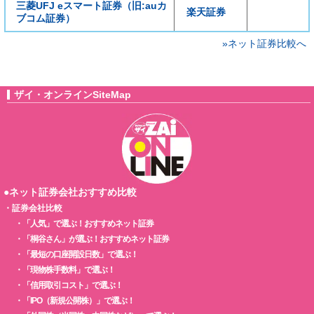
三菱UFJ eスマート証券（旧:auカ
楽天証券
ブコム証券）
»ネット証券比較へ
ザイ・オンラインSiteMap
●ネット証券会社おすすめ比較
・
証券会社比較
・
「人気」で選ぶ！おすすめネット証券
・
「桐谷さん」が選ぶ！おすすめネット証券
・
「最短の口座開設日数」で選ぶ！
・
「現物株手数料」で選ぶ！
・
「信用取引コスト」で選ぶ！
・
「IPO（新規公開株）」で選ぶ！