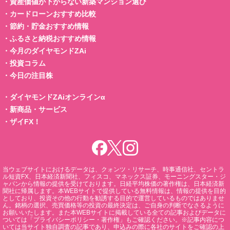
・
資産価値が下がらない新築マンション選び
・
カードローンおすすめ比較
・
節約・貯金おすすめ情報
・
ふるさと納税おすすめ情報
・
今月のダイヤモンドZAi
・
投資コラム
・
今日の注目株
・
ダイヤモンドZAiオンラインα
・
新商品・サービス
・
ザイFX！
当ウェブサイトにおけるデータは、クォンツ・リサーチ、時事通信社、セントラ
ル短資FX、日本経済新聞社、フィスコ、マネックス証券、モーニングスター・ジ
ャパンから情報の提供を受けております。日経平均株価の著作権は、日本経済新
聞社に帰属します。本WEBサイトで提供している無料情報は、情報の提供を目的
としており、投資その他の行動を勧誘する目的で運営しているものではありませ
ん。銘柄の選択、売買価格等の投資の最終決定は、ご自身の判断でなさるように
お願いいたします。また本WEBサイトに掲載している全ての記事およびデータに
ついては「プライバシーポリシー・著作権」もご確認ください。※記事内容につ
いては当サイト独自調査の記事であり、申込みの際に各社のサイトをご確認の上