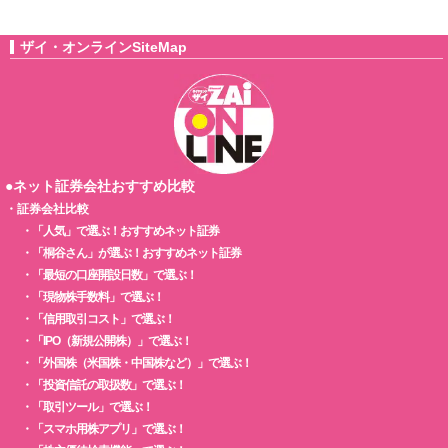
ザイ・オンラインSiteMap
●ネット証券会社おすすめ比較
・
証券会社比較
・
「人気」で選ぶ！おすすめネット証券
・
「桐谷さん」が選ぶ！おすすめネット証券
・
「最短の口座開設日数」で選ぶ！
・
「現物株手数料」で選ぶ！
・
「信用取引コスト」で選ぶ！
・
「IPO（新規公開株）」で選ぶ！
・
「外国株（米国株・中国株など）」で選ぶ！
・
「投資信託の取扱数」で選ぶ！
・
「取引ツール」で選ぶ！
・
「スマホ用株アプリ」で選ぶ！