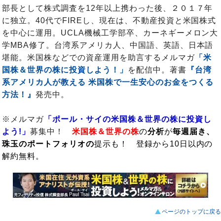
部長として株式調査を12年以上携わった後、２０１７年
に独立。40代でFIREし、現在は、不動産投資と米国株式
を中心に運用。UCLA機械工学部卒、カーネギーメロン大
学MBA修了。台湾系アメリカ人、中国語、英語、日本語
堪能。米国株などでの資産運用を助言するメルマガ
「米
国株＆世界の株に投資しよう！」
を配信中。著書
『台湾
系アメリカ人が教える 米国株で一生安心のお金をつくる
方法！』
発売中。
※メルマガ
「ポール・サイの米国株＆世界の株に投資し
よう!」
募集中！
米国株＆世界の株
の
分析
が
毎週届き、
珠玉のポートフォリオの
提示も！ 登録から10日以内の
解約無料。
ページのトップに戻る