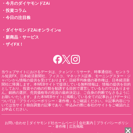
・
今月のダイヤモンドZAi
・
投資コラム
・
今日の注目株
・
ダイヤモンドZAiオンラインα
・
新商品・サービス
・
ザイFX！
当ウェブサイトにおけるデータは、クォンツ・リサーチ、時事通信社、セントラ
ル短資FX、日本経済新聞社、フィスコ、マネックス証券、モーニングスター・ジ
ャパンから情報の提供を受けております。日経平均株価の著作権は、日本経済新
聞社に帰属します。本WEBサイトで提供している無料情報は、情報の提供を目的
としており、投資その他の行動を勧誘する目的で運営しているものではありませ
ん。銘柄の選択、売買価格等の投資の最終決定は、ご自身の判断でなさるように
お願いいたします。また本WEBサイトに掲載している全ての記事およびデータに
ついては「プライバシーポリシー・著作権」もご確認ください。※記事内容につ
いては当サイト独自調査の記事であり、申込みの際に各社のサイトをご確認の上
お申込ください。
お問い合わせ
ダイヤモンド社ホームページ
会社案内
プライバシーポリシ
ー・著作権
広告掲載