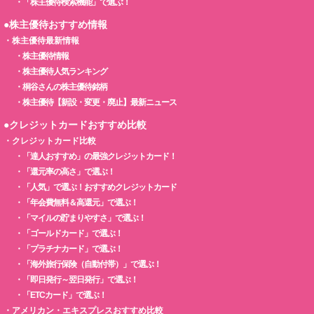
・
「株主優待検索機能」で選ぶ！
●株主優待おすすめ情報
・
株主優待最新情報
・
株主優待情報
・
株主優待人気ランキング
・
桐谷さんの株主優待銘柄
・
株主優待【新設・変更・廃止】最新ニュース
●クレジットカードおすすめ比較
・
クレジットカード比較
・
「達人おすすめ」の最強クレジットカード！
・
「還元率の高さ」で選ぶ！
・
「人気」で選ぶ！おすすめクレジットカード
・
「年会費無料＆高還元」で選ぶ！
・
「マイルの貯まりやすさ」で選ぶ！
・
「ゴールドカード」で選ぶ！
・
「プラチナカード」で選ぶ！
・
「海外旅行保険（自動付帯）」で選ぶ！
・
「即日発行～翌日発行」で選ぶ！
・
「ETCカード」で選ぶ！
・
アメリカン・エキスプレスおすすめ比較