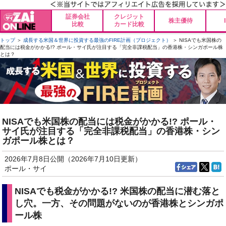
証券会社
クレジット
株主優待
比較
カード比較
トップ
＞
成長する米国＆世界に投資する最強のFIRE計画（プロジェクト）
＞ NISAでも米国株の
配当には税金がかかる!? ポール・サイ氏が注目する「完全非課税配当」の香港株・シンガポール株
とは？
NISAでも米国株の配当には税金がかかる!? ポール・
サイ氏が注目する「完全非課税配当」の香港株・シン
ガポール株とは？
2026年7月8日公開（2026年7月10日更新）
ポール・サイ
NISAでも税金がかかる!? 米国株の配当に潜む落と
し穴。一方、その問題がないのが香港株とシンガポ
ール株