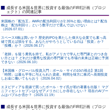
成長する米国＆世界に投資する最強のFIRE計画（プロジ
ェクト）の関連記事
米国株の「配当王」AWRの配当利回りが2.35%と低い理由とは? 配当
株は「配当利回り」という数字だけで選んではいけない
（2026.07.01）
スペースX株は買いか？ 歴史的IPOを果たした偉大な企業でも素っ高
値で買えば損をする。あなたがやろうとしているのは「投資」か？
「投機」か？（2026.06.17）
「老師」を疑う勇気を持て。私がアメリカで学んだ専門家とのつき合
い方とは？ どれだけ優秀な投資の専門家でも市場の未来は正確に予測
できない（2026.06.10）
【米国株・グローバル投資入門：ポール・サイの10の視点】第1回
「時間」は最も平等に与えられた資産。時間を味方に株式へ長期投資
しお金に働いてもらおう（2026.04.02）
エヌビディアを底値で買ったポール・サイ氏が初の著書を出版！ マグ
ニフィセントセブンはなぜアメリカにしか存在しない？ 現在のAIブー
ムはバブルか否か？（2025.11.19）
成長する米国＆世界に投資する最強のFIRE計画（プロジ