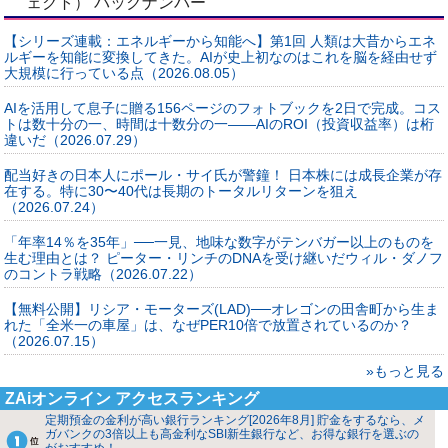
ェクト） バックナンバー
【シリーズ連載：エネルギーから知能へ】第1回 人類は大昔からエネ
ルギーを知能に変換してきた。AIが史上初なのはこれを脳を経由せず
大規模に行っている点（2026.08.05）
AIを活用して息子に贈る156ページのフォトブックを2日で完成。コス
トは数十分の一、時間は十数分の一――AIのROI（投資収益率）は桁
違いだ（2026.07.29）
配当好きの日本人にポール・サイ氏が警鐘！ 日本株には成長企業が存
在する。特に30〜40代は長期のトータルリターンを狙え
（2026.07.24）
「年率14％を35年」──一見、地味な数字がテンバガー以上のものを
生む理由とは？ ピーター・リンチのDNAを受け継いだウィル・ダノフ
のコントラ戦略（2026.07.22）
【無料公開】リシア・モーターズ(LAD)──オレゴンの田舎町から生ま
れた「全米一の車屋」は、なぜPER10倍で放置されているのか？
（2026.07.15）
»もっと見る
ZAiオンライン アクセスランキング
定期預金の金利が高い銀行ランキング[2026年8月] 貯金をするなら、メ
ガバンクの3倍以上も高金利なSBI新生銀行など、お得な銀行を選ぶの
がおすすめ！