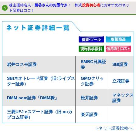
株主優待名人・
桐谷さんのお墨付き
！ 株式
投資初心者
におすすめのネッ
ト証券はココ！
SMBC日興証
岩井コスモ証券
SBI証券
券
SBIネオトレード証券（旧:ライブス
GMOクリッ
立花証券
ター証券）
ク証券
マネックス
DMM.com証券「DMM株」
松井証券
証券
三菱UFJ eスマート証券（旧:auカ
楽天証券
ブコム証券）
»ネット証券比較へ