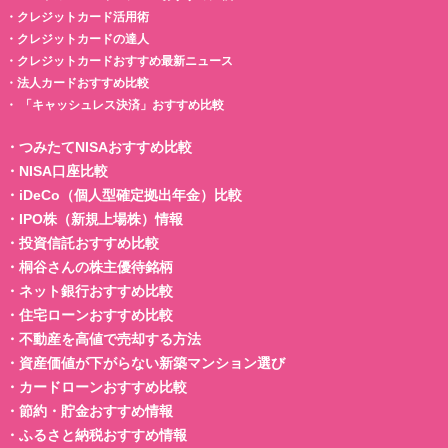
・
クレジットカード活用術
・
クレジットカードの達人
・
クレジットカードおすすめ最新ニュース
・
法人カードおすすめ比較
・
「キャッシュレス決済」おすすめ比較
・
つみたてNISAおすすめ比較
・
NISA口座比較
・
iDeCo（個人型確定拠出年金）比較
・
IPO株（新規上場株）情報
・
投資信託おすすめ比較
・
桐谷さんの株主優待銘柄
・
ネット銀行おすすめ比較
・
住宅ローンおすすめ比較
・
不動産を高値で売却する方法
・
資産価値が下がらない新築マンション選び
・
カードローンおすすめ比較
・
節約・貯金おすすめ情報
・
ふるさと納税おすすめ情報