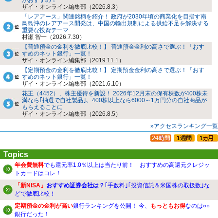
ザイ・オンライン編集部（2026.8.3）
「レアアース」関連銘柄を紹介！ 政府が2030年頃の商業化を目指す南
鳥島沖のレアアース開発は、中国の輸出規制による供給不足を解決する
重要な投資テーマ
村瀬 智一（2026.7.30）
【普通預金の金利を徹底比較！】 普通預金金利の高さで選ぶ！「おす
すめのネット銀行」一覧！
ザイ・オンライン編集部（2019.11.1）
【定期預金の金利を徹底比較！】 定期預金金利の高さで選ぶ！「おす
すめのネット銀行」一覧！
ザイ・オンライン編集部（2021.6.10）
花王（4452）、株主優待を新設！ 2026年12月末の保有株数が400株未
満なら｢抽選で自社製品｣、400株以上なら6000～1万円分の自社商品が
もらえることに
ザイ・オンライン編集部（2026.8.5）
»アクセスランキング一覧
Topics
年会費無料
でも還元率1.0％以上は当たり前！ おすすめの高還元クレジッ
トカードはコレ！
「新NISA」
おすすめ証券会社は？
｢手数料｣｢投資信託＆米国株の取扱数｣な
どで徹底比較！
定期預金の金利が高い
銀行ランキングを公開！ 今、
もっともお得
なのは○○
銀行だった！