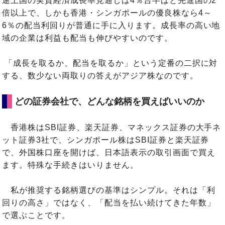
途上国の実質経済成長率見通しは4％台半ばと先進国の2
倍以上で、しかも香港・シンガポールの優良株なら4～
6％の配当利回りが普通に手に入ります。成長率の高い地
域の企業は利益も配当も伸びやすいのです。
「成長を取るか、配当を取るか」という定番の二択に対
する、数少ない両取りの答えがアジア株なのです。
どの証券会社で、どんな銘柄を買えばいいのか
香港株はSBI証券、楽天証券、マネックス証券の大手ネ
ット証券3社で、シンガポール株はSBI証券と楽天証券
で、外国株口座を開けば、日本語表示の取引画面で買え
ます。特殊な手続きはいりません。
私が推奨する銘柄選びの基準はシンプル。それは「利
回りの高さ」ではなく、「配当を払い続けてきた年数」
で選ぶことです。