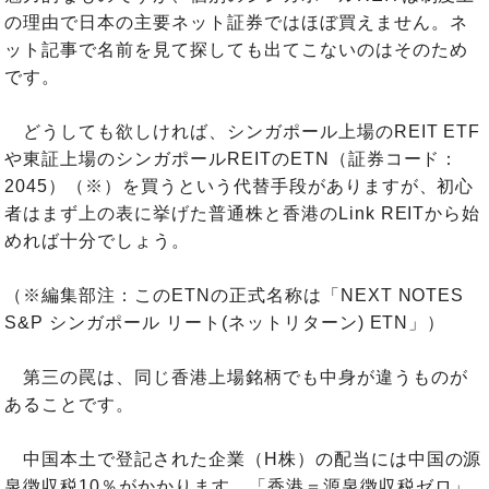
の理由で日本の主要ネット証券ではほぼ買えません。ネ
ット記事で名前を見て探しても出てこないのはそのため
です。
どうしても欲しければ、シンガポール上場のREIT ETF
や東証上場のシンガポールREITのETN（証券コード：
2045）（※）を買うという代替手段がありますが、初心
者はまず上の表に挙げた普通株と香港のLink REITから始
めれば十分でしょう。
（※編集部注：このETNの正式名称は「NEXT NOTES
S&P シンガポール リート(ネットリターン) ETN」）
第三の罠は、同じ香港上場銘柄でも中身が違うものが
あることです。
中国本土で登記された企業（H株）の配当には中国の源
泉徴収税10％がかかります。「香港＝源泉徴収税ゼロ」