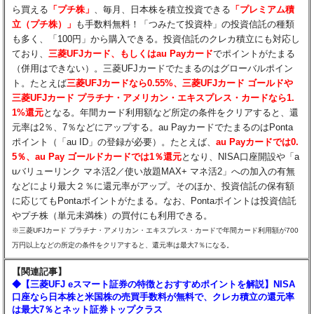
ら買える
「プチ株」
、毎月、日本株を積立投資できる
「プレミアム積
立（プチ株）」
も手数料無料！「つみたて投資枠」の投資信託の種類
も多く、「100円」から購入できる。投資信託のクレカ積立にも対応し
ており、
三菱UFJカード、もしくはau Payカード
でポイントがたまる
（併用はできない）。三菱UFJカードでたまるのはグローバルポイン
ト。たとえば
三菱UFJカードなら0.55%、三菱UFJカード ゴールドや
三菱UFJカード プラチナ・アメリカン・エキスプレス・カードなら1.
1%還元
となる。年間カード利用額など所定の条件をクリアすると、還
元率は2％、7％などにアップする。au PayカードでたまるのはPonta
ポイント（「au ID」の登録が必要）。たとえば、
au Payカードでは0.
5％、au Pay ゴールドカードでは1％還元
となり、NISA口座開設や「a
uバリューリンク マネ活2／使い放題MAX+ マネ活2」への加入の有無
などにより最大２％に還元率がアップ。そのほか、投資信託の保有額
に応じてもPontaポイントがたまる。なお、Pontaポイントは投資信託
やプチ株（単元未満株）の買付にも利用できる。
※三菱UFJカード プラチナ・アメリカン・エキスプレス・カードで年間カード利用額が700
万円以上などの所定の条件をクリアすると、還元率は最大7％になる。
【関連記事】
◆【三菱UFJ eスマート証券の特徴とおすすめポイントを解説】NISA
口座なら日本株と米国株の売買手数料が無料で、クレカ積立の還元率
は最大7％とネット証券トップクラス