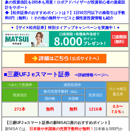
象の投資信託を285本も用意！ロボアドバイザーが投資初心者の資産設
計をサポート
◆【松井証券のおすすめポイントは？】1日50万円以下の株取引は手数
料0円（無料）！その他の無料サービスと個性派投資情報も紹介
▼【ザイ✕松井証券】特別タイアップキャンペーンを実施中！▼
■三菱UFJ eスマート証券
⇒詳細情報ページへ
つみたて投資枠
成長投資枠
クレカ積立
株式売買手数料
（税込）
還元率
投資信託
投資信託
国内株
米国株
0.5〜
271本
無料
無料
1216本
7.0％
※
【三菱UFJ eスマート証券の新NISA口座のおすすめポイント】​
新NISAでは、
日本株や米国株の売買手数料が無料！
日本株を500円か