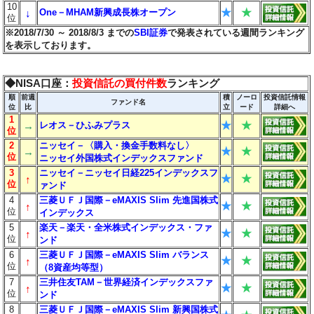
10
★
★
↓
One－MHAM新興成長株オープン
位
※2018/7/30 ～ 2018/8/3 までの
SBI証券
で発表されている週間ランキング
を表示しております。
◆NISA口座：
投資信託の買付件数
ランキング
順
前週
積
ノーロ
投資信託情報
ファンド名
位
比
立
ード
詳細へ
1
★
★
→
レオス－ひふみプラス
位
2
ニッセイ－〈購入・換金手数料なし〉
★
★
→
位
ニッセイ外国株式インデックスファンド
3
ニッセイ－ニッセイ日経225インデックスフ
★
★
↑
位
ァンド
4
三菱ＵＦＪ国際－eMAXIS Slim 先進国株式
★
★
↑
位
インデックス
5
楽天－楽天・全米株式インデックス・ファ
★
★
↑
位
ンド
6
三菱ＵＦＪ国際－eMAXIS Slim バランス
★
★
↑
位
（8資産均等型）
7
三井住友TAM－世界経済インデックスファ
★
★
↑
位
ンド
8
三菱ＵＦＪ国際－eMAXIS Slim 新興国株式