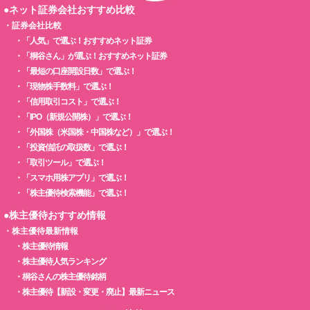
●ネット証券会社おすすめ比較
・
証券会社比較
・
「人気」で選ぶ！おすすめネット証券
・
「桐谷さん」が選ぶ！おすすめネット証券
・
「最短の口座開設日数」で選ぶ！
・
「現物株手数料」で選ぶ！
・
「信用取引コスト」で選ぶ！
・
「IPO（新規公開株）」で選ぶ！
・
「外国株（米国株・中国株など）」で選ぶ！
・
「投資信託の取扱数」で選ぶ！
・
「取引ツール」で選ぶ！
・
「スマホ用株アプリ」で選ぶ！
・
「株主優待検索機能」で選ぶ！
●株主優待おすすめ情報
・
株主優待最新情報
・
株主優待情報
・
株主優待人気ランキング
・
桐谷さんの株主優待銘柄
・
株主優待【新設・変更・廃止】最新ニュース