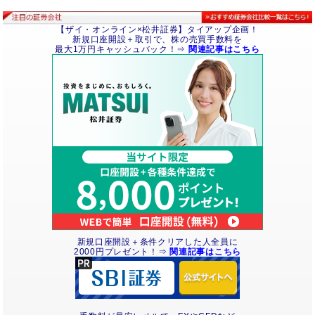
【ザイ・オンライン×松井証券】タイアップ企画！
新規口座開設＋取引で、株の売買手数料を
最大1万円キャッシュバック！⇒
関連記事はこちら
新規口座開設＋条件クリアした人全員に
2000円
プレゼント
！⇒
関連記事はこちら