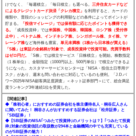
けでなく、「毎週積立」「毎日積立」も選べる。
三井住友カードなど
によるクレジットカード決済「クレカ積立」
を利用すると、カードの
種類や、普段のショッピングの利用額などの条件によってポイントが
貯まる。
「投信マイレージ」では保有額に応じたポイントも獲得でき
る。
「成長投資枠」では
米国株、中国株、韓国株、ロシア株（受付停
止中）、ベトナム株、インドネシア株、シンガポール株、タイ株、マ
レーシア株
など海外株も豊富。
単元未満株（1株から日本株が買える）
「S株」は東証の全銘柄が対象で、成長投資枠で投資可能。売買手数料
はゼロ円だ。
「S株」では積立サービス「日株積立」を開始。株数指定
（1 株単位）、金額指定（1000円以上、500円単位）で積立ができるよ
うになった。カスタマーサービスセンターは「NISA・投信土日専用デ
スク」があり、週末も問い合わせに対応しているのも便利。「J.D.パ
ワー2025年NISA顧客満足度調査」＜ネット証券部門＞にて、総合満足
度ランキング3年連続1位を受賞した。
【関連記事】
◆「株初心者」におすすめの証券会社を株主優待名人・桐谷広人さん
に聞いてみた！ 桐谷さんがおすすめする証券会社は「松井証券」と
「SBI証券」！
◆【SBI証券のNISA｢つみたて投資枠｣のメリットは？】｢つみたて投資
枠｣対象の投資信託の取扱数が294本と金融機関の中でも充実している
のがSBI証券の魅力！