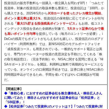
投資信託の販売手数料も一括購入・積立購入を問わず0円！「つみたて
投資枠」対象の投資信託の取扱本数も豊富だ。投資信託は「100円」か
ら購入できる。2025年5月から
JCBカードを使ったクレカ積立が開始、
ポイント還元率は最大1％
。投資信託の保有額に応じてポイントが付与
される
「最大1%貯まる投信残高ポイントサービス」
もお得。低コスト
インデックス投信を含めた全銘柄が対象で、
5大ネット証券のなかで最
も高いポイント付与率
を提供している（毎月のエントリーが必要）。i
DeCoの残高でもポイントがもらえるのも嬉しい。投資信託のロボアド
バイザー（利用料無料）では、新NISA対応のモデルポートフォリオ
「成長投資コース」も用意されている。一般的なサポート電話とは異
なり、専門のオペレーターが投資の意思決定を手助けしてくれる「株
の取引相談窓口」（完全予約制）や、NISAに関する質問に答える「NI
SAサポートダイヤル」を開設。利用料は無料で画期的なサービスとな
っている。オンラインの口座開設手続きでは、証券口座とNISA口座の
同時開設申込ができるため、手間を省いてすばやい口座開設が可能
だ。
【関連記事】
◆「株初心者」におすすめの証券会社を株主優待名人・桐谷広人さん
に聞いてみた！ 桐谷さんがおすすめする証券会社は「松井証券」と
「SBI証券」！
◆【松井証券｢つみたて投資枠｣のメリットは？】｢つみたて投資枠｣対