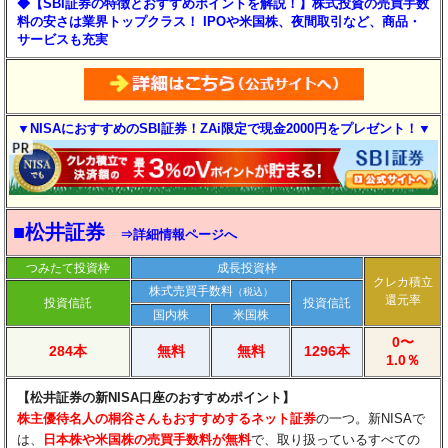
◆【SBI証券の特徴とおすすめポイントを解説！】株式投資の売買手数
料の安さは業界トップクラス！ IPOや米国株、夜間取引など、商品・
サービスも充実
▼NISAにおすすめのSBI証券！ZAi限定で現金2000円をプレゼント！▼
■松井証券
⇒詳細情報ページへ
つみたて投資枠
成長投資枠
クレカ積立
株式売買手数料
（税込）
還元率
投資信託
投資信託
国内株
米国株
0〜
284本
無料
無料
1296本
1.0％
【松井証券の新NISA口座のおすすめポイント】
​株主優待名人の桐谷さんもおすすめするネット証券
の一つ。新NISAで
は、
日本株や米国株の売買手数料が無料
で、取り扱っているすべての