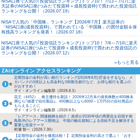
NISA口座で人気の｢投資信託ランキング｣トップ10！ 7/13～7/17に楽
天証券のNISA口座(つみたて投資枠＋成長投資枠)で買われた投資信託
ランキングを公開！（2026.07.19）
NISAで人気の「中国株」ランキング【2026年7月】楽天証券の
「NISA口座(成長投資枠)」で買われている「中国株」の買付金額＆保
有残高ランキングを発表！（2026.07.18）
NISA口座で人気の｢投資信託ランキング｣トップ10！ 7/6～7/10に楽天
証券のNISA口座(つみたて投資枠＋成長投資枠)で買われた投資信託の
ランキングを公開！（2026.07.12）
»もっと見る
ZAiオンライン アクセスランキング
定期預金の金利が高い銀行ランキング[2026年8月] 貯金をするなら、メ
ガバンクの3倍以上も高金利なSBI新生銀行など、お得な銀行を選ぶの
がおすすめ！
ザイ・オンライン編集部（2026.8.3）
花王（4452）、株主優待を新設！ 2026年12月末の保有株数が400株未
満なら｢抽選で自社製品｣、400株以上なら6000～1万円分の自社商品が
もらえることに
ザイ・オンライン編集部（2026.8.5）
「レアアース」関連銘柄を紹介！ 政府が2030年頃の商業化を目指す南
鳥島沖のレアアース開発は、中国の輸出規制による供給不足を解決する
重要な投資テーマ
村瀬 智一（2026.7.30）
【定期預金の金利を徹底比較！】 定期預金金利の高さで選ぶ！「おす
すめのネット銀行」一覧！