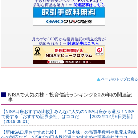
手数料が最安レベルで、FXやCFDなど
多彩な商品も魅力！⇒
関連記事はこちら
月わずか100円から投資信託の積立投資が
始められる！⇒
関連記事はこちら
ページのトップに戻る
NISAで人気の株・投資信託ランキング[2026年]の関連記
事
【NISA口座おすすめ比較】みんなに人気のNISA口座から選ぶ！NISA
で得する「おすすめ証券会社」はココだ！ 【2023年12月6日更新】
（2019.08.01）
【新NISA口座おすすめ比較】 「日本株」の売買手数料や単元未満株
への対応など、NISAでの日本株投資におすすめの証券会社はココ