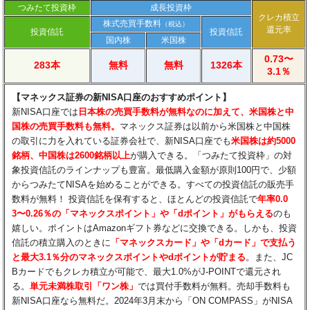
つみたて投資枠
成長投資枠
クレカ積立
株式売買手数料
（税込）
還元率
投資信託
投資信託
国内株
米国株
0.73〜
283本
無料
無料
1326本
3.1％
【マネックス証券の新NISA口座のおすすめポイント】
新NISA口座では
日本株の売買手数料が無料なのに加えて、米国株と中
国株の売買手数料も無料。
マネックス証券は以前から米国株と中国株
の取引に力を入れている証券会社で、新NISA口座でも
米国株は約5000
銘柄、中国株は2600銘柄以上
が購入できる。「つみたて投資枠」の対
象投資信託のラインナップも豊富。最低購入金額が原則100円で、少額
からつみたてNISAを始めることができる。すべての投資信託の販売手
数料が無料！ 投資信託を保有すると、ほとんどの投資信託で
年率0.0
3〜0.26％の「マネックスポイント」や「dポイント」がもらえる​
のも
嬉しい。ポイントはAmazonギフト券などに交換できる。しかも、投資
信託の積立購入のときに
「マネックスカード」や「dカード」で支払う
と最大3.1％分のマネックスポイントやdポイントが貯まる
。また、JC
Bカードでもクレカ積立が可能で、最大1.0%がJ-POINTで還元され
る。
単元未満株取引「ワン株」
では買付手数料が無料。売却手数料も
新NISA口座なら無料だ。2024年3月末から「ON COMPASS」がNISA