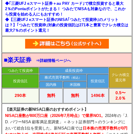
◆｢三菱UFJ eスマート証券＋au PAY カード｣で積立投資すると最大
2％のPontaポイントがたまる！ つみたてNISAも対象なので、これか
ら投資を始める人にもおすすめ！
◆【三菱UFJ eスマート証券のNISA｢つみたて投資枠｣のメリット
は？】｢つみたて投資枠｣対象の投資信託は271本と豊富でクレカ積立は
最大7％のポイント還元！
■楽天証券
⇒詳細情報ページへ
つみたて投資枠
成長投資枠
クレカ積立
株式売買手数料
（税込）
還元率
投資信託
投資信託
国内株
米国株
0.5〜
290本
無料
無料
1496本
2.0％
【楽天証券の新NISA口座のおすすめポイント】
NISA口座数が800万口座（2026年7月時点）で業界NO1。
2024年の「J.
D. パワーNISA 顧客満足度調査」＜ネット証券部門＞のランキングに
おいて総合1位を受賞した。新NISA口座では
日本株の売買手数料が0円