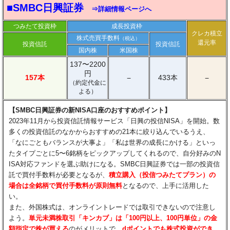
■SMBC日興証券
⇒詳細情報ページへ
つみたて投資枠
成長投資枠
クレカ積立
株式売買手数料
（税込）
還元率
投資信託
投資信託
国内株
米国株
137〜2200
円
157本
433本
−
−
（約定代金に
よる）
【SMBC日興証券の新NISA口座のおすすめポイント】
2023年11月から投資信託情報サービス「日興の投信NISA」を開始。数
多くの投資信託のなかからおすすめの21本に絞り込んでいるうえ、
「なにごともバランスが大事よ」「私は世界の成長にかける」といっ
たタイプごとに5〜6銘柄をピックアップしてくれるので、自分好みのN
ISA対応ファンドを選ぶ助けになる。SMBC日興証券では一部の投資信
託で買付手数料が必要となるが、
積立購入（投信つみたてプラン）の
場合は全銘柄で買付手数料が原則無料
となるので、上手に活用した
い。
また、外国株式は、オンライントレードでは取引できないので注意し
よう。
単元未満株取引「キンカブ」は「100円以上、100円単位」の金
額指定で株が買える
のがメリットで、
dポイントでも株式投資ができ