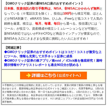
【GMOクリック証券の新NISA口座のおすすめポイント】
日本株、投資信託の取引手数料は、NISA、非NISAにかかわらず無料
と
なっている（※電話注文を除く）。投信は
100円
から積立可能、ほとん
どがNISA対象で、eMAXIS Slim、ひふみ、iFreeなど低コストで人気の
銘柄を厳選。積立は、
毎月、毎週、毎日
から選べる。投信選びには「i
ツール」が役立つ。資産構成や積立シミュレーションなどが可能だ。
新NISA対応ではないがFXやCFDなど商品ラインアップが豊富なので、
新NISAを入口にさまざまな投資に挑戦したい人におすすめ！
【関連記事】
◆GMOクリック証券のおすすめポイントはココだ！コストが激安な上
にツール、情報も充実して大手ネット証券に成長
◆GMOクリック証券の株アプリ／株roid ／ iClick株を徹底研究！適時
開示情報やアナリストレポートも過去90日分が読める！
※手数料などの情報は定期的に見直しを行っていますが、更新の関係で最新の情報と異なる場
合があります。最新情報は各証券会社の公式サイトをご確認ください。売買手数料は、1回の注
文が複数の約定に分かれた場合、同一日であれば約定代金を合算し、1回の注文として計算しま
す。投資信託の取扱数は、各証券会社の投資信託の検索機能をもとに計測しており、実際の購
入可能本数と異なる場合が場合があります。※2 1約定ごとプランで約定金額240万円までの売
買手数料。