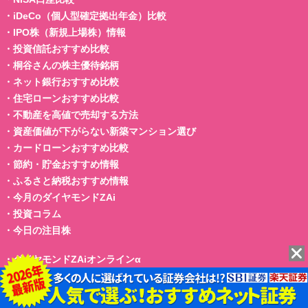
・
iDeCo（個人型確定拠出年金）比較
・
IPO株（新規上場株）情報
・
投資信託おすすめ比較
・
桐谷さんの株主優待銘柄
・
ネット銀行おすすめ比較
・
住宅ローンおすすめ比較
・
不動産を高値で売却する方法
・
資産価値が下がらない新築マンション選び
・
カードローンおすすめ比較
・
節約・貯金おすすめ情報
・
ふるさと納税おすすめ情報
・
今月のダイヤモンドZAi
・
投資コラム
・
今日の注目株
・
ダイヤモンドZAiオンラインα
・
新商品・サービス
・
ザイFX！