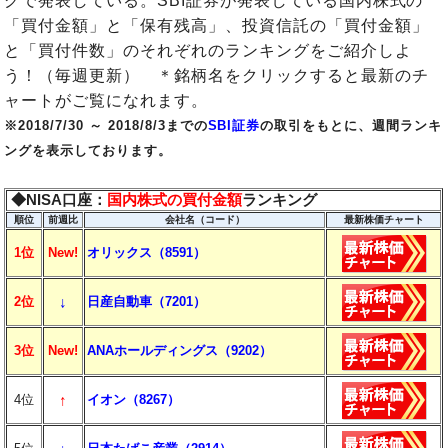
グで発表している。SBI証券が発表している国内株式の
「買付金額」と「保有残高」、投資信託の「買付金額」
と「買付件数」のそれぞれのランキングをご紹介しよ
う！（毎週更新） ＊銘柄名をクリックすると最新のチ
ャートがご覧になれます。
※2018/7/30 ～ 2018/8/3までの
SBI証券
の取引をもとに、週間ランキ
ングを表示しております。
◆NISA口座：
国内株式の買付金額
ランキング
順位
前週比
会社名（コード）
最新株価チャート
1位
New!
オリックス（8591）
↓
2位
日産自動車（7201）
3位
New!
ANAホールディングス（9202）
↑
4位
イオン（8267）