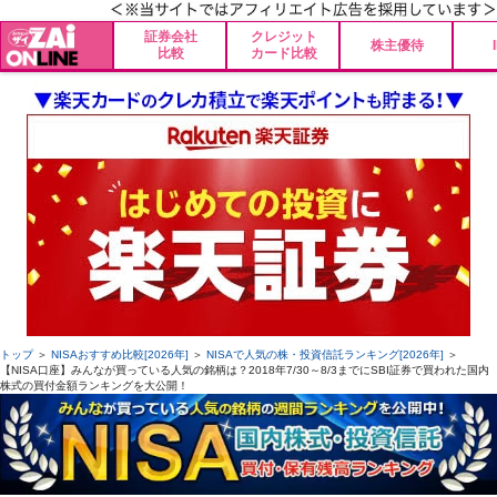
証券会社
クレジット
株主優待
比較
カード比較
トップ
＞
NISAおすすめ比較[2026年]
＞
NISAで人気の株・投資信託ランキング[2026年]
＞
【NISA口座】みんなが買っている人気の銘柄は？2018年7/30～8/3までにSBI証券で買われた国内
株式の買付金額ランキングを大公開！