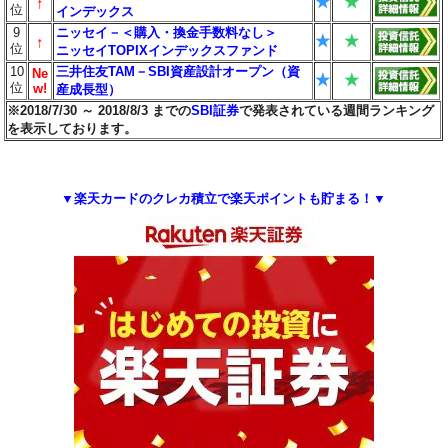
★
★
↑
位
インデックス
9
ニッセイ－＜購入・換金手数料なし＞
★
★
↑
位
ニッセイTOPIXインデックスファンド
10
三井住友TAM－SBI資産設計オープン（資
Ne
★
★
位
w!
産成長型）
※2018/7/30 ～ 2018/8/3 までの
SBI証券
で発表されている週間ランキング
を表示しております。
▼楽天カードのクレカ積立で楽天ポイントも貯まる！▼