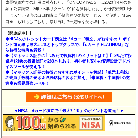
成長投資枠での利用に対応した。「ON COMPASS」は2023年4月の金
融庁公表調査、3年・5年リターンで1位を獲得したおまかせ資産運用サ
ービスだ。投信の出口戦略に「投信定期売却サービス」が便利。NISA
口座にも対応しており、毎月自動で一定額を受け取れる。
【関連記事】】
◆NISAのクレジットカード積立は「dカード積立」がおすすめ！ ポイ
ント還元率は最大3.1％とトップクラスで、｢dカード PLATINUM」な
らお得な特典も満載！
◆【マネックス証券の｢つみたて投資枠｣のメリットは？】｢つみたて投
資枠｣対象の投資信託が283本もあり、初心者も安心の資産設計アドバ
イスツールが使える！
◆【マネックス証券の特徴とおすすめポイントを解説】｢単元未満株｣
の売買手数料の安さ＆取扱銘柄の多さに加え、｢米国株・中国株｣の充
実度も業界最強レベル！
▼NISA＋dカード積立で「最大3.1％」のポイントを還元！▼