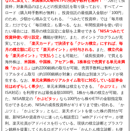
なのに加えて、米国株式&海外ETFの売買手数料も無料！
「つみたて投
資枠」対象商品のほとんどの投資信託を取り扱っており、すべてノー
ロード（購入時手数料が無料）。投資信託の最低購入金額が「100円」
のため、少額から積み立てられる。「つみたて投資枠」では「毎月積
立」だけでなく「毎日積立」も選べる。なお、年間投資枠を使い切り
たい場合には、既存の積立設定に金額を上乗せできる
「NISAつみたて
投資枠使い切り設定」
機能が便利だ。また、ポイントプログラムが充
実しており、
「楽天カード」で決済する「クレカ積立」にすれば、毎
月の積立額に応じて「楽天ポイント」が付与される。
また、
積立代金
を「楽天ポイント」で支払う
ことも可能だ。「成長投資枠」で買える
海外株は、
米国株、中国株、アセアン株。1株単位で売買する単元未満
株「かぶミニ」
は約2200銘柄の取引が可能。売買手数料は無料だが、
リアルタイム取引（約1000銘柄が対象）の場合は別途スプレッドが発
生する。なお、
単元未満株のリアルタイム取引に対応している証券会
社はめずらしく希少
だ。単元未満株は積立もできる。
「かぶツミ」
（N
ISA対応）を利用すれば最低金額1000円、1株から株の積立が可能。ま
た、NISA限定の
「かぶピタッ」
なら100円から株やETFの金額指定取
引ができるため、NISAの成長投資枠がギリギリまで使い切れる。「か
ぶツミ」「かぶピタッ」ともに、楽天ポイントを使った株の買付が可
能。新NISAや資産作りに迷ったら相談窓口「withアドバイザー」が便
利。楽天社員がアドバイスを行っている。現状の積立診断とプラスワ
ン銘柄を提案してくれるロボアドバイザー「かんたん積立診断」も便