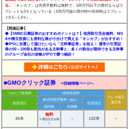
る。
「キンカブ」は売買手数料は無料で、100万円以下の買付ならばス
プレッドも0％となっている（100万円超の買付時や売却時はスプレッ
ド0.5～1.0％）。
【関連記事】
◆【SMBC日興証券のおすすめポイントは？】信用取引完全無料、NIS
Aや積立投資にも便利な株が小分けで買える「キンカブ」がおすすめ！
◆IPOに当選して儲けたいなら「主幹事証券」を狙え！ 通常の引受証
券の50～100倍も割当がある主幹事と、多くの割当が期待できる主幹事
のグループ会社の攻略がIPOで勝つ秘訣！
■GMOクリック証券
⇒詳細情報ページへ
つみたて投資枠
成長投資枠
クレカ積立
株式売買手数料
（税込）
還元率
投資信託
投資信託
国内株
米国株
無料
46本
132本
−
−
※電話注文を除
く