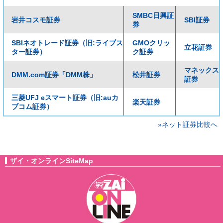
SMBC日興証
岩井コスモ証券
SBI証券
券
SBIネオトレード証券（旧:ライブス
GMOクリッ
立花証券
ター証券）
ク証券
マネックス
DMM.com証券「DMM株」
松井証券
証券
三菱UFJ eスマート証券（旧:auカ
楽天証券
ブコム証券）
»ネット証券比較へ
ザイ・オンラインSiteMap