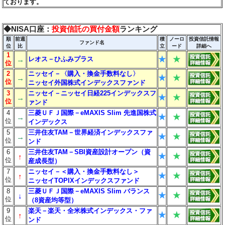
ております。
◆NISA口座：
投資信託の買付金額
ランキング
順
前週
積
ノーロ
投資信託情報
ファンド名
位
比
立
ード
詳細へ
1
★
★
→
レオス－ひふみプラス
位
2
ニッセイ－〈購入・換金手数料なし〉
★
★
→
位
ニッセイ外国株式インデックスファンド
3
ニッセイ－ニッセイ日経225インデックスフ
★
★
→
位
ァンド
4
三菱ＵＦＪ国際－eMAXIS Slim 先進国株式
★
★
→
位
インデックス
5
三井住友TAM－世界経済インデックスファ
★
★
→
位
ンド
6
三井住友TAM－SBI資産設計オープン（資
★
★
↑
位
産成長型）
7
ニッセイ－＜購入・換金手数料なし＞
★
★
↑
位
ニッセイTOPIXインデックスファンド
8
三菱ＵＦＪ国際－eMAXIS Slim バランス
★
★
↓
位
（8資産均等型）
9
楽天－楽天・全米株式インデックス・ファ
★
★
↑
位
ンド