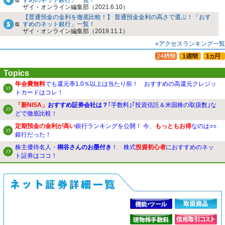
ザイ・オンライン編集部（2021.6.10）
【普通預金の金利を徹底比較！】 普通預金金利の高さで選ぶ！「おす
すめのネット銀行」一覧！
ザイ・オンライン編集部（2019.11.1）
»アクセスランキング一覧
Topics
年会費無料
でも還元率1.0％以上は当たり前！ おすすめの高還元クレジッ
トカードはコレ！
「新NISA」
おすすめ証券会社は？
｢手数料｣｢投資信託＆米国株の取扱数｣な
どで徹底比較！
定期預金の金利が高い
銀行ランキングを公開！ 今、
もっともお得
なのは○○
銀行だった！
株主優待名人・
桐谷さんのお墨付き
！ 株式
投資初心者
におすすめのネッ
ト証券はココ！