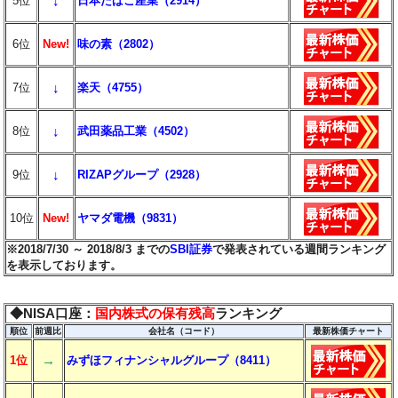
↓
5位
日本たばこ産業（2914）
6位
New!
味の素（2802）
↓
7位
楽天（4755）
↓
8位
武田薬品工業（4502）
↓
9位
RIZAPグループ（2928）
10位
New!
ヤマダ電機（9831）
※2018/7/30 ～ 2018/8/3 までの
SBI証券
で発表されている週間ランキング
を表示しております。
◆NISA口座：
国内株式の保有残高
ランキング
順位
前週比
会社名（コード）
最新株価チャート
→
1位
みずほフィナンシャルグループ（8411）