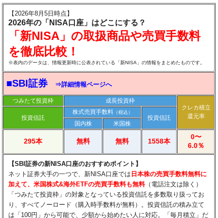
【2026年8月5日時点】
2026年の「NISA口座」はどこにする？
「新NISA」の取扱商品や売買手数料
を徹底比較！
※表内のデータは、情報更新時に公表されている「新NISA」の情報をまとめたものです。
■SBI証券
⇒詳細情報ページへ
つみたて投資枠
成長投資枠
クレカ積立
株式売買手数料
（税込）
還元率
投資信託
投資信託
国内株
米国株
0〜
295本
無料
無料
1558本
6.0％
【SBI証券の新NISA口座のおすすめポイント】
ネット証券大手の一つで、新NISA口座では
日本株の売買手数料無料に
加えて、米国株式&海外ETFの売買手数料も無料
（電話注文は除く）
「つみたて投資枠」の対象となっている投資信託を多数取り扱ってお
り、すべてノーロード（購入時手数料が無料）。投資信託の積み立て
は「100円」から可能で、少額から始めたい人に対応。「毎月積立」だ