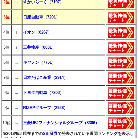
→
2位
すかいらーく（3197）
→
3位
日産自動車（7201）
↑
4位
イオン（8267）
↓
5位
三井物産（8031）
→
6位
キヤノン（7751）
→
7位
日本たばこ産業（2914）
→
8位
トヨタ自動車（7203）
→
9位
RIZAPグループ（2928）
→
10位
三菱UFJフィナンシャルグループ（8306）
※2018/8/3 現在までの
SBI証券
で発表されている週間ランキングを表示し