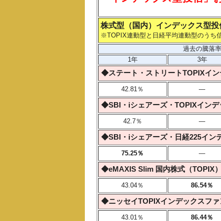
株式型（国内）インデックス型投
※TOPIX連動型と日経平均連動型のうち
過去の騰落
1年
3年
◆ステート・ストリートTOPIXイ
42.81％
―
◆SBI・iシェアーズ・TOPIXイン
42.7％
―
◆SBI・iシェアーズ・日経225イ
75.25％
―
◆eMAXIS Slim 国内株式（TOPIX
43.04％
86.54％
◆ニッセイTOPIXインデックスフ
43.01％
86.44％