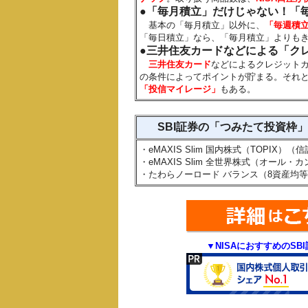
●「毎月積立」だけじゃない！「
基本の「毎月積立」以外に、
「毎週積
「毎日積立」なら、「毎月積立」よりもき
●三井住友カードなどによる「ク
三井住友カード
などによるクレジット
の条件によってポイントが貯まる。それ
「投信マイレージ」
もある。
SBI証券の「つみたて投資枠
・eMAXIS Slim 国内株式（TOPIX）（
・eMAXIS Slim 全世界株式（オール
・たわらノーロード バランス（8資産均
▼NISAにおすすめのSB