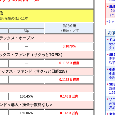
SM
【
信
ま
信託報酬の低い11本
»ネ
率
信託報酬
（税込）／年
5年
ンデックス・オープン
ドコ
使い
―
0.1078
％
安く
デックス・ファンド（サクっとTOPIX）
SB
定
―
0.1133
％程度
込
GM
ンデックス・ファンド（サクっと日経225）
G
金
―
0.1133
％程度
SB
）
新
1.
130.45％
0.143
％以内
ソ
外
ァンド＜購入・換金手数料なし＞
満
130.06％
0.143
％以内
東