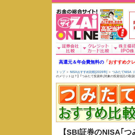
高還元＆年会費無料の
「おすすめクレ
トップ
＞
NISAおすすめ比較[2026年]
＞
つみたてNISA（
のメリットは？】｢つみたて投資枠｣対象の投資信託の取扱
【SBI証券のNISA