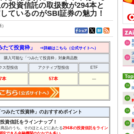
象の投資信託の取扱数が294本と
しているのがSBI証券の魅力！
新）
つみたて投資枠」
⇒詳細はこちら（公式サイトへ）
購入可能な「つみたて投資枠」対象商品数
クス型投信
アクティブ型投信
ETF
Top
37本
57本
―
口座「つみたて投資枠」のおすすめポイント
の投資信託をラインナップ！
象商品のうち、そのほとんどにあたる
294本の投資信託をライン
が開設できる金融機関のなかでも多い。