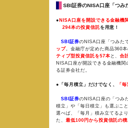
SBI証券のNISA口座「
●
NISA口座を開設できる金融機
294本の投資信託
を用意！
SBI証券
のNISA口座「つみた
ップ
。金融庁が定めた商品360
ティブ型投資信託を57本
と、
合計
NISA口座が開設できる金融機関
る証券会社だ。
●「毎月積立」だけでなく、
「毎
SBI証券
のNISA口座の「つ
積立」や「毎日積立」も選ぶこ
選べば、「毎月」積み立てるよ
た、
最低100円から投資信託の