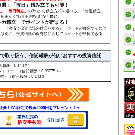
毎週」「毎日」積み立ても可能！
立」
「毎日積立」
の3つから積立方式を選べる。「毎週積立」
め細かく“時間分散投資”が可能に。
レカ積立」でポイントが貯まる！
カード決済で投資信託の積立をすると、カードの種類やその他
とは別に、投資信託の保有額に応じてポイントが獲得できる
」で取り扱う、信託報酬が低いおすすめ投資信託
信託報酬：
0.143
％）
・カントリー）（信託報酬：
0.05775％
）
等型）（信託報酬：
0.143
％）
I証券！ZAi限定で現金2000円をプレゼント！▼