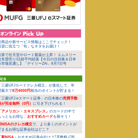
新商品や新サービス情報はここでチェック！
投資に役立つ「旬」なネタをお届け！
決算で任天堂やロート製薬が上昇！ エムスリー
は失望売り/日経平均続落【今日の注目株＆日本
株市場見通し】「デイリーZAi」8月7日号
ics
「三菱UFJカードクレカ積立」が進化して、年
間最大で
8万4000円
相当のポイントが貯まる！
「三菱UFJ eスマート証券」の日本株の
売買手数
料が完全無料（0円）
に引き下げられる！
「アメリカン・エキスプレス」
のカードの中で
もっともお得な、
おすすめカード
を探そう！
新NISAのクレカ積立
で、より多くのポイントが
貯まるお得な証券会社はどこ？
「新NISA」
おすすめ証券会社は？｢手数料｣｢投