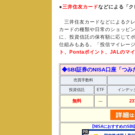
●
三井住友カード
などによる「ク
三井住友カードなどによるクレ
カードの種類や日常のショッピ
に、投資信託の保有額に応じて
仕組みもある。「投信マイレー
ト、Pontaポイント、JALのマ
◆SBI証券のNISA口座「つ
売買手数料
投資信託
ETF
インデッ
無料
2
―
【NISAにおすすめのSB