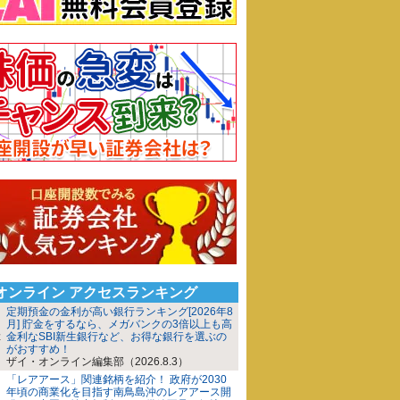
iオンライン アクセスランキング
定期預金の金利が高い銀行ランキング[2026年8
月] 貯金をするなら、メガバンクの3倍以上も高
金利なSBI新生銀行など、お得な銀行を選ぶの
がおすすめ！
ザイ・オンライン編集部（2026.8.3）
「レアアース」関連銘柄を紹介！ 政府が2030
年頃の商業化を目指す南鳥島沖のレアアース開