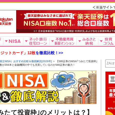
ジットカード」12枚
を徹底比較！>>
積立NISA）おすすめ比較＆徹底解説[2026年]
＞ 【SBI証券のNISA｢つみたて投資枠｣
数が294本と金融機関の中でも充実しているのがSBI証券の魅力！
｢つみたて投資枠｣のメリットは？】