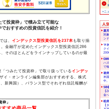
»ニ
みたて投資枠」で積み立て可能な
中でおすすめの投資信託を紹介！
楽
対
ン
では、
インデックス型投資信託を237本
も取り揃
マ
点）。金融庁が定めたインデックス型投資信託286
クイ
うち、そのほとんどをラインナップしているのが最
20
GM
ハ
で
口座「つみたて投資枠」で取り扱っている
インデッ
岩
ザイ・オンライン編集部がおすすめする、株式
米
中
国、新興国）、バランス型でそれぞれ信託報酬が
SB
！
【Z
金へ
松
資枠」
【タ
おすすめ商品一覧
JC