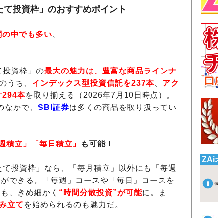
つみたて投資枠」のおすすめポイント
関の中でも多い
、
て投資枠」の
最大の魅力は、豊富な商品ラインナ
本のうち、
インデックス型投資信託を237本
、
アク
294本
を取り揃える（2026年7月10日時点）。
のなかで、
SBI証券
は多くの商品を取り扱ってい
週積立」「毎日積立」
も可能！
ZA
みたて投資枠」なら、「毎月積立」以外にも「毎週
とができる。「毎週」コースや「毎日」コースを
りも、きめ細かく
“時間分散投資”が可能
に。ま
積み立て
を始められるのも魅力だ。