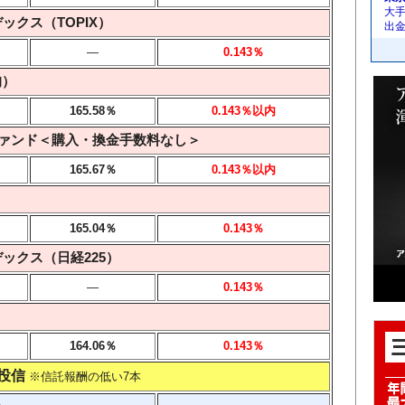
大手
ックス（TOPIX）
出
―
0.143％
均）
165.58％
0.143
％以内
ァンド＜購入・換金手数料なし＞
165.67％
0.143
％以内
165.04％
0.143％
ックス（日経225）
―
0.143％
164.06％
0.143％
投信
※信託報酬の低い7本
率