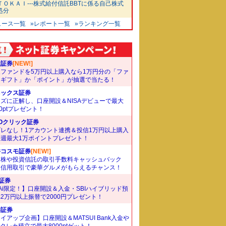
ＴＯＫＡＩ---株式給付信託BBTに係る自己株式
処分
ュース一覧
»レポート一覧
»ランキング一覧
天証券
[NEW!]
象ファンドを5万円以上購入なら1万円分の「ファ
ドギフト」か「ポイント」が抽選で当たる！
ネックス証券
ズに正解し、口座開設＆NISAデビューで最大
00ptプレゼント！
Oクリック証券
ズレなし！1アカウント連携＆投信1万円以上購入
毎週最大1万ポイントプレゼント！
井コスモ証券
[NEW!]
国株や投資信託の取引手数料キャッシュバック
。信用取引で豪華グルメがもらえるチャンス！
I証券
Ai限定！】口座開設＆入金・SBIハイブリッド預
2万円以上振替で2000円プレゼント！
井証券
イアップ企画】口座開設＆MATSUI Bank入金や
Bクレカ積立で最大8000ptゲット！