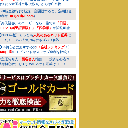
資信託＆米国株の取扱数｣などで徹底比較！
｢SBI新生銀行｣で新規口座開設すると、定期預金
金利が
1年もの年1.55％
に!
「楽天証券」のユーザーなら、誰でも
「日経テ
レコン（楽天証券版）」「四季報」
が閲覧可能
【2026年版】もっとも
人気のあるネット証券
は
ここだ！ その人気の秘密もズバリ解説！
【FX初心者におすすめの
FX会社ランキング
！】
全40口座
のスプレッドやスワップ金利を比較！
株主優待名人・
桐谷さん
推薦！ 投資初心者＆
優待初心者におすすめのネット証券はココ！