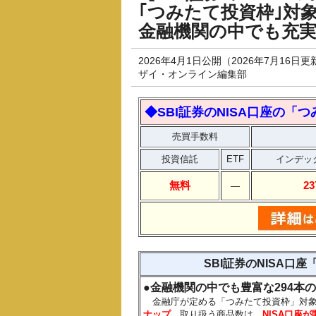
｢つみたて投資枠｣対
金融機関の中でも充実
2026年4月1日公開（2026年7月16日更
ザイ・オンライン編集部
◆SBI証券のNISA口座の「
売買手数料
投資信託
ETF
インデッ
無料
2
―
SBI証券のNISA
●
金融機関の中でも豊富な294本
金融庁が定める「つみたて投資枠」対
ナップ
。取り扱う商品数は、
NISA口座