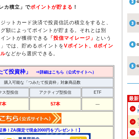
レカ積立」で
ポイントが貯まる
！
ジットカード決済で投資信託の積立をすると、
ング額によってポイントが貯まる。それとは別
ポイントが獲得できる
「投信マイレージ」
という
ジ」では、貯めるポイントを
Vポイント、dポイン
イル
などから選択できる。
みたて投資枠」
⇒詳細はこちら（公式サイトへ）
購入可能な「つみたて投資枠」対象商品数
クス型投信
アクティブ型投信
ETF
最新
37本
57本
―
I証券！ZAi限定で現金2000円をプレゼント！】