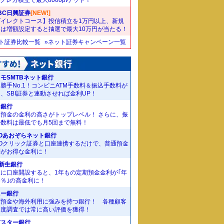
BC日興証券
[NEW!]
ダイレクトコース】投信積立を1万円以上、新規
たは増額設定すると抽選で最大10万円が当たる！
ット証券比較一覧
»ネット証券キャンペーン一覧
モSMTBネット銀行
勝手No.1！コンビニATM手数料＆振込手数料が
、SBI証券と連動させれば金利UP！
J銀行
期預金の金利の高さがトップレベル！ さらに、振
手数料は最低でも月5回まで無料！
Oあおぞらネット銀行
MOクリック証券と口座連携するだけで、普通預金
利がお得な金利に！
I新生銀行
規に口座開設すると、1年もの定期預金金利が｢年
55％｣の高金利に！
ニー銀行
貨預金や海外利用に強みを持つ銀行！ 各種顧客
足度調査では常に高い評価を獲得！
京スター銀行