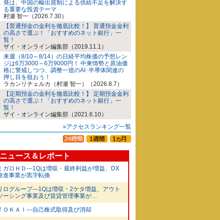
発は、中国の輸出規制による供給不足を解決す
る重要な投資テーマ
村瀬 智一（2026.7.30）
【普通預金の金利を徹底比較！】 普通預金金利
の高さで選ぶ！「おすすめのネット銀行」一
覧！
ザイ・オンライン編集部（2019.11.1）
来週（8/10～8/14）の日経平均株価の予想レン
ジは6万3000～6万9000円！ 中東情勢と原油価
格に警戒しつつ、調整一巡のAI･半導体関連の
押し目を狙おう！
ラカンリチェルカ（村瀬 智一）（2026.8.7）
【定期預金の金利を徹底比較！】 定期預金金利
の高さで選ぶ！「おすすめのネット銀行」一
覧！
ザイ・オンライン編集部（2021.6.10）
»アクセスランキング一覧
ニュース＆レポート
ミガロＨＤ---1Qは増収・最終利益が増益、DX
推進事業が黒字転換
リログループ---1Qは増収・2ケタ増益、アウト
ソーシング事業及び賃貸管理事業が…
ＴＯＫＡＩ---自己株式取得及び消却